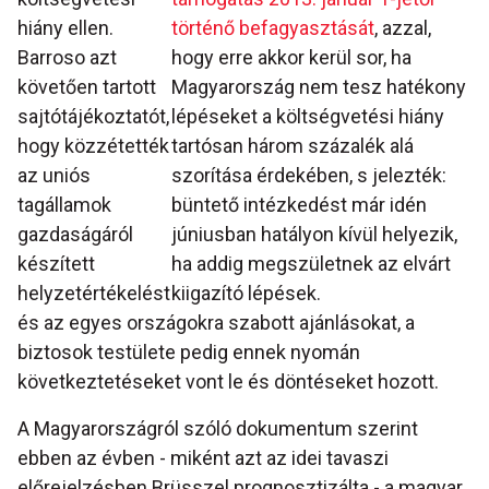
hiány ellen.
történő befagyasztását
, azzal,
Barroso azt
hogy erre akkor kerül sor, ha
követően tartott
Magyarország nem tesz hatékony
sajtótájékoztatót,
lépéseket a költségvetési hiány
hogy közzétették
tartósan három százalék alá
az uniós
szorítása érdekében, s jelezték:
tagállamok
büntető intézkedést már idén
gazdaságáról
júniusban hatályon kívül helyezik,
készített
ha addig megszületnek az elvárt
helyzetértékelést
kiigazító lépések.
és az egyes országokra szabott ajánlásokat, a
biztosok testülete pedig ennek nyomán
következtetéseket vont le és döntéseket hozott.
A Magyarországról szóló dokumentum szerint
ebben az évben - miként azt az idei tavaszi
előrejelzésben Brüsszel prognosztizálta - a magyar