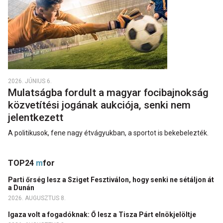
2026. JÚNIUS 6.
Mulatságba fordult a magyar focibajnokság
közvetítési jogának aukciója, senki nem
jelentkezett
A politikusok, fene nagy étvágyukban, a sportot is bekebelezték.
TOP24
m
for
Parti őrség lesz a Sziget Fesztiválon, hogy senki ne sétáljon át
a Dunán
2026. AUGUSZTUS 8.
Igaza volt a fogadóknak: Ő lesz a Tisza Párt elnökjelöltje