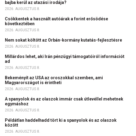
bajba kerül az utazási irodája?
2026. AUGUSZTUS 8.
Csökkentek a használt autóárak a forint erősödése
következtében
2026. AUGUSZTUS 8.
Nem sokat költött az Orbán-kormány kutatás-fejlesztésre
2026. AUGUSZTUS 8.
Millárdos lehet, aki Irán pénzügyi támogatóiról információt
ad
2026. AUGUSZTUS 8.
Bekeményít az USA az oroszokkal szemben, ami
Magyarországot is érintheti
2026. AUGUSZTUS 8.
A spanyolok és az olaszok immár csak útlevéllel mehetnek
egymáshoz
2026. AUGUSZTUS 8.
Példátlan haddelhadd tört ki a spanyolok és az olaszok
között
2026. AUGUSZTUS 8.