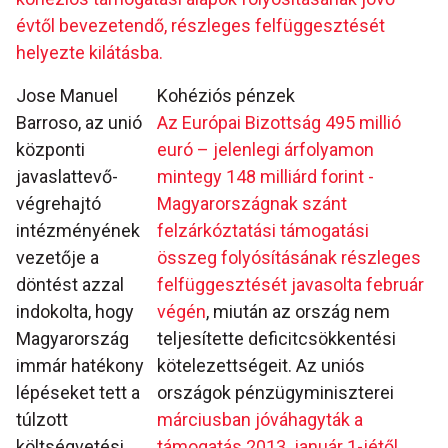
évtől bevezetendő, részleges felfüggesztését
helyezte kilátásba.
Jose Manuel
Kohéziós pénzek
Barroso, az unió
Az Európai Bizottság 495 millió
központi
euró – jelenlegi árfolyamon
javaslattevő-
mintegy 148 milliárd forint -
végrehajtó
Magyarországnak szánt
intézményének
felzárkóztatási támogatási
vezetője a
összeg folyósításának részleges
döntést azzal
felfüggesztését javasolta február
indokolta, hogy
végén
, miután az ország nem
Magyarország
teljesítette deficitcsökkentési
immár hatékony
kötelezettségeit. Az uniós
lépéseket tett a
országok pénzügyminiszterei
túlzott
márciusban jóváhagyták a
költségvetési
támogatás 2013. január 1-jétől