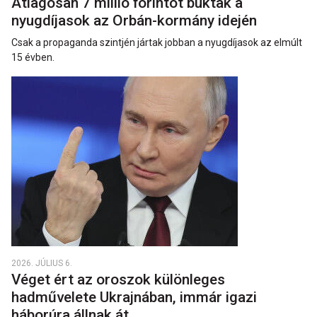
Átlagosan 7 millió forintot buktak a
nyugdíjasok az Orbán-kormány idején
Csak a propaganda szintjén jártak jobban a nyugdíjasok az elmúlt
15 évben.
2026. JÚLIUS 6.
Véget ért az oroszok különleges
hadművelete Ukrajnában, immár igazi
háborúra állnak át