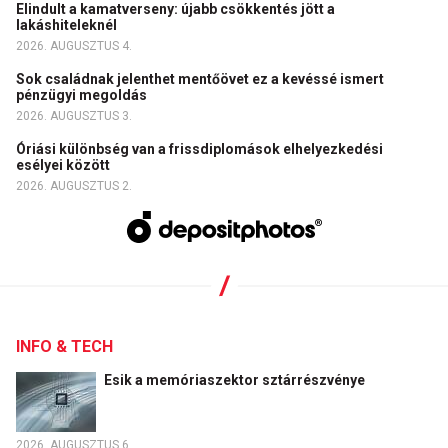
Elindult a kamatverseny: újabb csökkentés jött a
lakáshiteleknél
2026. AUGUSZTUS 4.
Sok családnak jelenthet mentőövet ez a kevéssé ismert
pénzügyi megoldás
2026. AUGUSZTUS 3.
Óriási különbség van a frissdiplomások elhelyezkedési
esélyei között
2026. AUGUSZTUS 2.
INFO & TECH
Esik a memóriaszektor sztárrészvénye
2026. AUGUSZTUS 6.