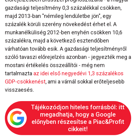
gazdasági teljesítmény 0,3 százalékkal csökken,
majd 2013-ban "némileg lendületbe jön", egy
százalék körüli szerény növekedést érhet el. A
munkanélküliség 2012-ben enyhén csökken 10,6
százalékra, majd a következő esztendőben
várhatóan tovább esik. A gazdasági teljesítményről
szóló tavaszi előrejelzés azonban - jegyezték meg a
mostani értékelés összeállítói - még nem
tartalmazta
az idei első negyedévi 1,3 százalékos
GDP-csökkenést
, ami a várnál sokkal erőteljesebb
visszaesés.
Tájékozódjon hiteles forrásból: itt
megadhatja, hogy a Google
előnyben részesítse a Piac&Profit
cikkeit!