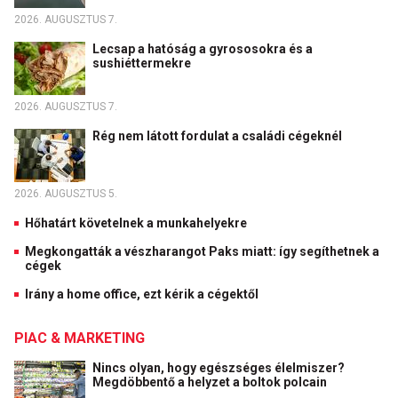
2026. AUGUSZTUS 7.
Lecsap a hatóság a gyrososokra és a
sushiéttermekre
2026. AUGUSZTUS 7.
Rég nem látott fordulat a családi cégeknél
2026. AUGUSZTUS 5.
Hőhatárt követelnek a munkahelyekre
Megkongatták a vészharangot Paks miatt: így segíthetnek a
cégek
Irány a home office, ezt kérik a cégektől
PIAC & MARKETING
Nincs olyan, hogy egészséges élelmiszer?
Megdöbbentő a helyzet a boltok polcain