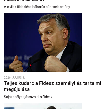
A civilek öldöklése háborús bűncselekmény.
2026. JÚLIUS 3.
Teljes kudarc a Fidesz személyi és tartalmi
megújulása
Saját esélyét játssza el a Fidesz.