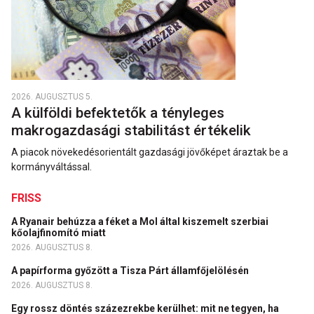
2026. AUGUSZTUS 5.
A külföldi befektetők a tényleges
makrogazdasági stabilitást értékelik
A piacok növekedésorientált gazdasági jövőképet áraztak be a
kormányváltással.
FRISS
A Ryanair behúzza a féket a Mol által kiszemelt szerbiai
kőolajfinomító miatt
2026. AUGUSZTUS 8.
A papírforma győzött a Tisza Párt államfőjelölésén
2026. AUGUSZTUS 8.
Egy rossz döntés százezrekbe kerülhet: mit ne tegyen, ha