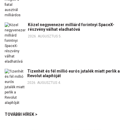
Közel negyvenezer milliárd forintnyi SpaceX-
részvény válhat eladhatóvá
2026. AUGUSZTUS 5.
Tizenhét és fél millió eurós jutalék miatt perlik a
Revolut alapítóját
2026. AUGUSZTUS 4.
TOVÁBBI HÍREK >