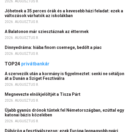
2026. AUGUSZTUS 8.
Jöhetnek a 35 perces órák és a kevesebb házi feladat: ezek a
változások várhatók az iskolákban
2026. AUGUSZTUS 8.
A Balatonon már sziesztáznak az éttermek
2026. AUGUSZTUS 8.
Dinnyedráma: hiába finom csemege, bedőlt a piac
2026. AUGUSZTUS 8.
TOP24
privátbankár
A szervezők után a kormány is figyelmeztet: senki ne sétáljon
át a Dunán a Sziget Fesztiválra
2026. AUGUSZTUS 8.
Megnevezte elnökjelöltjét a Tisza Párt
2026. AUGUSZTUS 8.
Újabb gyanús drónok tűntek fel Németországban, ezúttal egy
katonai bázis közelében
2026. AUGUSZTUS 8.
Dübörög a fesztiválszezon: ezek Európa legnagyobb nyári