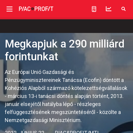
Megkapjuk a 290 milliárd
forintunkat
Az Európai Unió Gazdasági és
Pénzügyminisztereinek Tanácsa (Ecofin) döntött a
Kohéziós Alapból származó kötelezettségvállalások
- március 13-i tanácsi döntés alapján történt, 2013.
január elsejétől hatályba lépő - részleges
felfüggesztésének megszüntetéséről - közölte a
Nemzetgazdasági Minisztérium.
2012. JÚNIUS 22.
PIAC&PROFIT/MTI