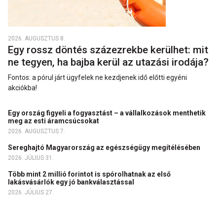
2026. AUGUSZTUS 8.
Egy rossz döntés százezrekbe kerülhet: mit
ne tegyen, ha bajba kerül az utazási irodája?
Fontos: a pórul járt ügyfelek ne kezdjenek idő előtti egyéni
akciókba!
Egy ország figyeli a fogyasztást – a vállalkozások menthetik
meg az esti áramcsúcsokat
2026. AUGUSZTUS 7.
Sereghajtó Magyarország az egészségügy megítélésében
2026. JÚLIUS 31.
Több mint 2 millió forintot is spórolhatnak az első
lakásvásárlók egy jó bankválasztással
2026. JÚLIUS 27.