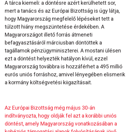
A tárca kiemeli: a döntésre azért kerülhetett sor,
mert a tanács és az Európai Bizottság is úgy látja,
hogy Magyarország megfelelő lépéseket tett a
túlzott hiány megszüntetése érdekében. A
Magyarországot illető forrás átmeneti
befagyasztásáról márciusban döntöttek a
tagállamok pénzügyminiszterei. A mostani ülésen
ezt a döntést helyezték hatályon kívül, ezzel
Magyarország továbbra is hozzáférhet a 495 millió
eurós uniós forráshoz, amivel lényegében elismerik
a kormány költségvetési kiigazításait.
Az Európai Bizottság még május 30-án
indítványozta, hogy oldják fel azt a korábbi uniós
döntést, amely Magyarország vonatkozásában a
kohéziós támogatási alapok folyósításának jövő