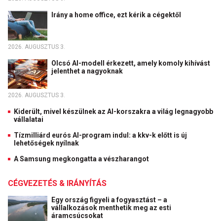
Irány a home office, ezt kérik a cégektől
2026. AUGUSZTUS 3.
Olcsó AI-modell érkezett, amely komoly kihívást
jelenthet a nagyoknak
2026. AUGUSZTUS 3.
Kiderült, mivel készülnek az AI-korszakra a világ legnagyobb
vállalatai
Tízmilliárd eurós AI-program indul: a kkv-k előtt is új
lehetőségek nyílnak
A Samsung megkongatta a vészharangot
CÉGVEZETÉS & IRÁNYÍTÁS
Egy ország figyeli a fogyasztást – a
vállalkozások menthetik meg az esti
áramcsúcsokat