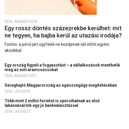
2026. AUGUSZTUS 8.
Egy rossz döntés százezrekbe kerülhet: mit
ne tegyen, ha bajba kerül az utazási irodája?
Fontos: a pórul járt ügyfelek ne kezdjenek idő előtti egyéni
akciókba!
Egy ország figyeli a fogyasztást – a vállalkozások menthetik
meg az esti áramcsúcsokat
2026. AUGUSZTUS 7.
Sereghajtó Magyarország az egészségügy megítélésében
2026. JÚLIUS 31.
Több mint 2 millió forintot is spórolhatnak az első
lakásvásárlók egy jó bankválasztással
2026. JÚLIUS 27.