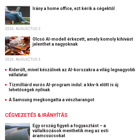
Irány a home office, ezt kérik a cégektől
2026. AUGUSZTUS 3.
Olcsó AI-modell érkezett, amely komoly kihívást
jelenthet a nagyoknak
2026. AUGUSZTUS 3.
Kiderült, mivel készülnek az AI-korszakra a világ legnagyobb
vállalatai
Tízmilliárd eurós AI-program indul: a kkv-k előtt is új
lehetőségek nyílnak
A Samsung megkongatta a vészharangot
CÉGVEZETÉS & IRÁNYÍTÁS
Egy ország figyeli a fogyasztást – a
vállalkozások menthetik meg az esti
áramcsúcsokat