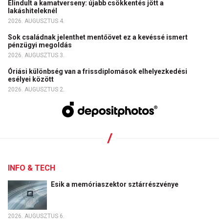
Elindult a kamatverseny: újabb csökkentés jött a
lakáshiteleknél
2026. AUGUSZTUS 4.
Sok családnak jelenthet mentőövet ez a kevéssé ismert
pénzügyi megoldás
2026. AUGUSZTUS 3.
Óriási különbség van a frissdiplomások elhelyezkedési
esélyei között
2026. AUGUSZTUS 2.
INFO & TECH
Esik a memóriaszektor sztárrészvénye
2026. AUGUSZTUS 6.