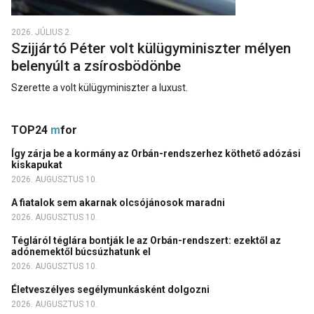
2026. JÚLIUS 2.
Szijjártó Péter volt külügyminiszter mélyen
belenyúlt a zsírosbödönbe
Szerette a volt külügyminiszter a luxust.
TOP24
m
for
Így zárja be a kormány az Orbán-rendszerhez köthető adózási
kiskapukat
2026. AUGUSZTUS 10.
A fiatalok sem akarnak olcsójánosok maradni
2026. AUGUSZTUS 10.
Tégláról téglára bontják le az Orbán-rendszert: ezektől az
adónemektől búcsúzhatunk el
2026. AUGUSZTUS 10.
Életveszélyes segélymunkásként dolgozni
2026. AUGUSZTUS 10.