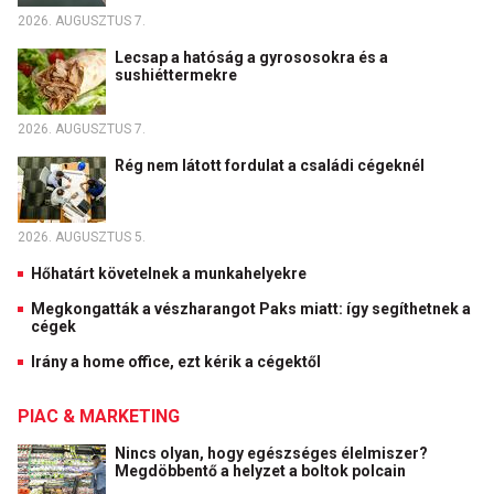
2026. AUGUSZTUS 7.
Lecsap a hatóság a gyrososokra és a
sushiéttermekre
2026. AUGUSZTUS 7.
Rég nem látott fordulat a családi cégeknél
2026. AUGUSZTUS 5.
Hőhatárt követelnek a munkahelyekre
Megkongatták a vészharangot Paks miatt: így segíthetnek a
cégek
Irány a home office, ezt kérik a cégektől
PIAC & MARKETING
Nincs olyan, hogy egészséges élelmiszer?
Megdöbbentő a helyzet a boltok polcain