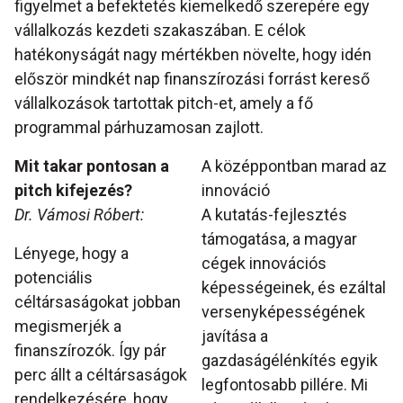
figyelmet a befektetés kiemelkedő szerepére egy
vállalkozás kezdeti szakaszában. E célok
hatékonyságát nagy mértékben növelte, hogy idén
először mindkét nap finanszírozási forrást kereső
vállalkozások tartottak pitch-et, amely a fő
programmal párhuzamosan zajlott.
Mit takar pontosan a
A középpontban marad az
pitch kifejezés?
innováció
Dr. Vámosi Róbert:
A kutatás-fejlesztés
támogatása, a magyar
Lényege, hogy a
cégek innovációs
potenciális
képességeinek, és ezáltal
céltársaságokat jobban
versenyképességének
megismerjék a
javítása a
finanszírozók. Így pár
gazdaságélénkítés egyik
perc állt a céltársaságok
legfontosabb pillére. Mi
rendelkezésére, hogy