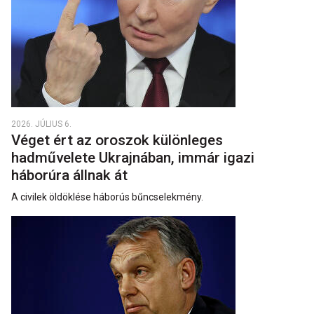
2026. JÚLIUS 6.
Véget ért az oroszok különleges
hadművelete Ukrajnában, immár igazi
háborúra állnak át
A civilek öldöklése háborús bűncselekmény.