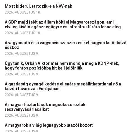
Most kiderül, tartozik-e a NAV-nak
2026. AUGUSZTUS 10.
A GDP majd felét az állam költi el Magyarországon, ami
elvileg kiváló egészségügyre és infrastruktúrára lenne elég
2026. AUGUSZTUS 10.
A vagyonadó és a vagyonvisszaszerzés két nagyon különböző
eszköz
2026. AUGUSZTUS 9.
Úgy tűnik, Orbán Viktor már nem mondja meg a KDNP-nek,
hogy fontos pozíciókba kit kell jelölniük
2026. AUGUSZTUS 9.
A gazdaság gyengélkedése ellenére megállíthatatlanul nő a
közúti fuvarozás Európában
2026. AUGUSZTUS 9.
A magyar háztartások megsokszorozták
részvényvásárlásaikat
2026. AUGUSZTUS 9.
A magyarok a világ legnagyobb utazói között
2026. AUGUSZTUS 9.