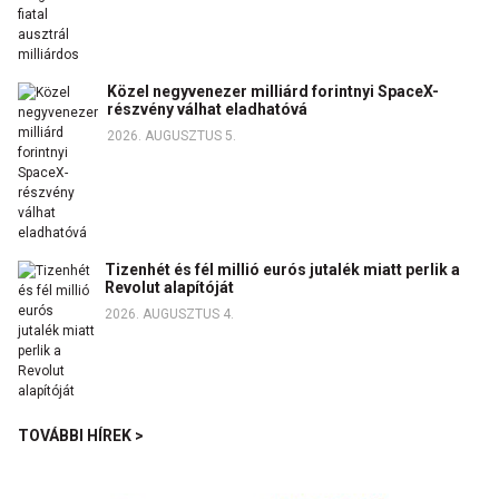
Közel negyvenezer milliárd forintnyi SpaceX-
részvény válhat eladhatóvá
2026. AUGUSZTUS 5.
Tizenhét és fél millió eurós jutalék miatt perlik a
Revolut alapítóját
2026. AUGUSZTUS 4.
TOVÁBBI HÍREK >