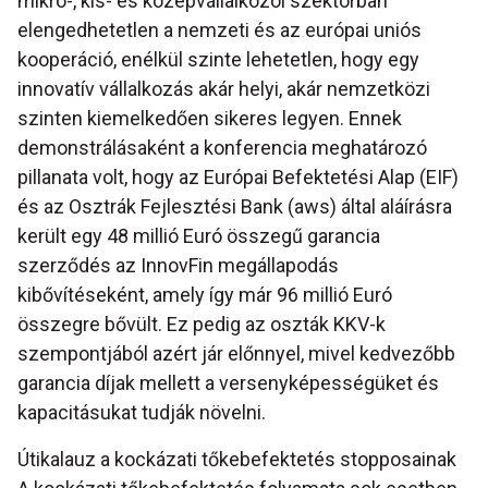
mikro-, kis- és középvállalkozói szektorban
elengedhetetlen a nemzeti és az európai uniós
kooperáció, enélkül szinte lehetetlen, hogy egy
innovatív vállalkozás akár helyi, akár nemzetközi
szinten kiemelkedően sikeres legyen. Ennek
demonstrálásaként a konferencia meghatározó
pillanata volt, hogy az Európai Befektetési Alap (EIF)
és az Osztrák Fejlesztési Bank (aws) által aláírásra
került egy 48 millió Euró összegű garancia
szerződés az InnovFin megállapodás
kibővítéseként, amely így már 96 millió Euró
összegre bővült. Ez pedig az oszták KKV-k
szempontjából azért jár előnnyel, mivel kedvezőbb
garancia díjak mellett a versenyképességüket és
kapacitásukat tudják növelni.
Útikalauz a kockázati tőkebefektetés stopposainak