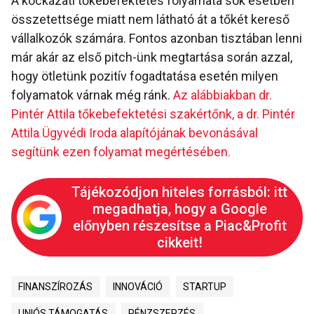
A kockázati tőkebefektetés folyamata sok esetben
összetettsége miatt nem látható át a tőkét kereső
vállalkozók számára. Fontos azonban tisztában lenni
már akár az első pitch-ünk megtartása során azzal,
hogy ötletünk pozitív fogadtatása esetén milyen
folyamatok várnak még ránk.
Az alábbiakban dr.
Pintér Attila tőkebefektetési szakértőnk, a dr. Pintér
Attila Ügyvédi Iroda alapítójának bevonásával
segítünk ezen folyamat megértésében.
Tájékozódjon hiteles forrásból: itt
megadhatja, hogy a Google
előnyben részesítse a Piac&Profit
cikkeit!
FINANSZÍROZÁS
INNOVÁCIÓ
STARTUP
UNIÓS TÁMOGATÁS
PÉNZSZERZÉS