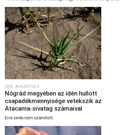
2026. AUGUSZTUS 4.
Nógrád megyében az idén hullott
csapadékmennyisége vetekszik az
Atacama‑sivatag számaival
Erre senki nem számított.