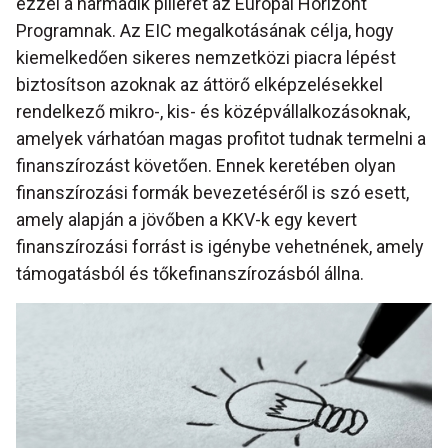
ezzel a harmadik pillérét az Európai Horizont
Programnak. Az EIC megalkotásának célja, hogy
kiemelkedően sikeres nemzetközi piacra lépést
biztosítson azoknak az áttörő elképzelésekkel
rendelkező mikro-, kis- és középvállalkozásoknak,
amelyek várhatóan magas profitot tudnak termelni a
finanszírozást követően. Ennek keretében olyan
finanszírozási formák bevezetéséről is szó esett,
amely alapján a jövőben a KKV-k egy kevert
finanszírozási forrást is igénybe vehetnének, amely
támogatásból és tőkefinanszírozásból állna.