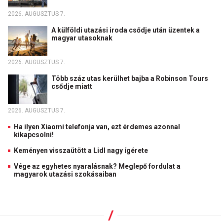
2026. AUGUSZTUS 7.
A külföldi utazási iroda csődje után üzentek a
magyar utasoknak
2026. AUGUSZTUS 7.
Több száz utas kerülhet bajba a Robinson Tours
csődje miatt
2026. AUGUSZTUS 7.
Ha ilyen Xiaomi telefonja van, ezt érdemes azonnal
kikapcsolni!
Keményen visszaütött a Lidl nagy ígérete
Vége az egyhetes nyaralásnak? Meglepő fordulat a
magyarok utazási szokásaiban