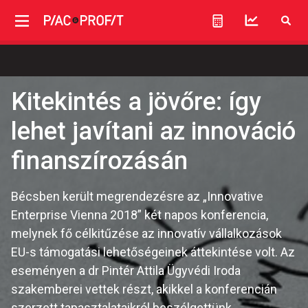
Kitekintés a jövőre: így
lehet javítani az innováció
finanszírozásán
Bécsben került megrendezésre az „Innovative
Enterprise Vienna 2018” két napos konferencia,
melynek fő célkitűzése az innovatív vállalkozások
EU-s támogatási lehetőségeinek áttekintése volt. Az
eseményen a dr Pintér Attila Ügyvédi Iroda
szakemberei vettek részt, akikkel a konferencián
szerzett tapasztalataikról beszélgettünk.