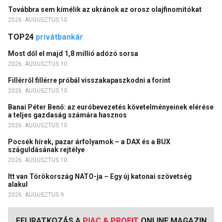
Továbbra sem kímélik az ukránok az orosz olajfinomítókat
2026. AUGUSZTUS 10.
TOP24
privátbankár
Most dől el majd 1,8 millió adózó sorsa
2026. AUGUSZTUS 10.
Fillérről fillérre próbál visszakapaszkodni a forint
2026. AUGUSZTUS 10.
Banai Péter Benő: az euróbevezetés követelményeinek elérése
a teljes gazdaság számára hasznos
2026. AUGUSZTUS 10.
Pocsék hírek, pazar árfolyamok – a DAX és a BUX
száguldásának rejtélye
2026. AUGUSZTUS 10.
Itt van Törökország NATO-ja – Egy új katonai szövetség
alakul
2026. AUGUSZTUS 9.
FELIRATKOZÁS A
PIAC & PROFIT
ONLINE MAGAZIN