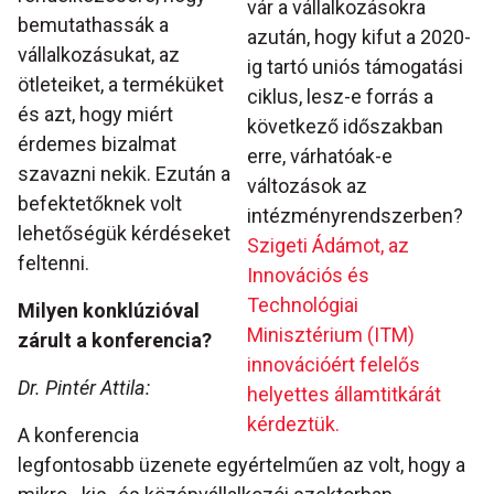
vár a vállalkozásokra
bemutathassák a
azután, hogy kifut a 2020-
vállalkozásukat, az
ig tartó uniós támogatási
ötleteiket, a terméküket
ciklus, lesz-e forrás a
és azt, hogy miért
következő időszakban
érdemes bizalmat
erre, várhatóak-e
szavazni nekik. Ezután a
változások az
befektetőknek volt
intézményrendszerben?
lehetőségük kérdéseket
Szigeti Ádámot, az
feltenni.
Innovációs és
Technológiai
Milyen konklúzióval
Minisztérium (ITM)
zárult a konferencia?
innovációért felelős
Dr. Pintér Attila:
helyettes államtitkárát
kérdeztük.
A konferencia
legfontosabb üzenete egyértelműen az volt, hogy a