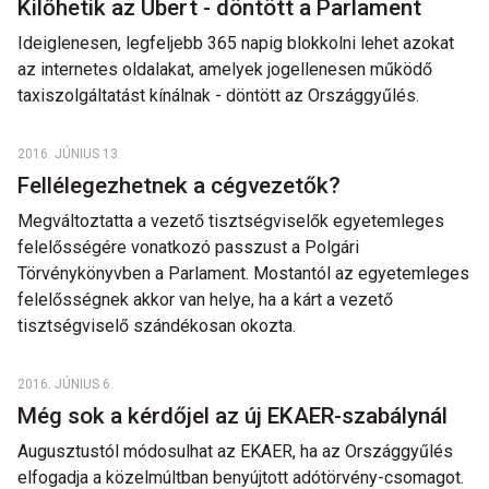
Kilőhetik az Ubert - döntött a Parlament
Ideiglenesen, legfeljebb 365 napig blokkolni lehet azokat
az internetes oldalakat, amelyek jogellenesen működő
taxiszolgáltatást kínálnak - döntött az Országgyűlés.
2016. JÚNIUS 13.
Fellélegezhetnek a cégvezetők?
Megváltoztatta a vezető tisztségviselők egyetemleges
felelősségére vonatkozó passzust a Polgári
Törvénykönyvben a Parlament. Mostantól az egyetemleges
felelősségnek akkor van helye, ha a kárt a vezető
tisztségviselő szándékosan okozta.
2016. JÚNIUS 6.
Még sok a kérdőjel az új EKAER-szabálynál
Augusztustól módosulhat az EKAER, ha az Országgyűlés
elfogadja a közelmúltban benyújtott adótörvény-csomagot.