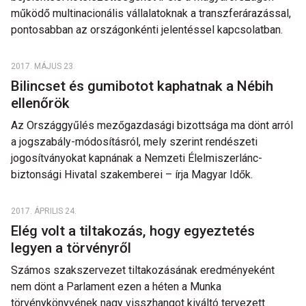
működő multinacionális vállalatoknak a transzferárazással,
pontosabban az országonkénti jelentéssel kapcsolatban.
2017. MÁJUS 23.
Bilincset és gumibotot kaphatnak a Nébih
ellenőrök
Az Országgyűlés mezőgazdasági bizottsága ma dönt arról
a jogszabály-módosításról, mely szerint rendészeti
jogosítványokat kapnának a Nemzeti Élelmiszerlánc-
biztonsági Hivatal szakemberei – írja Magyar Idők.
2017. ÁPRILIS 24.
Elég volt a tiltakozás, hogy egyeztetés
legyen a törvényről
Számos szakszervezet tiltakozásának eredményeként
nem dönt a Parlament ezen a héten a Munka
törvénykönyvének nagy visszhangot kiváltó tervezett