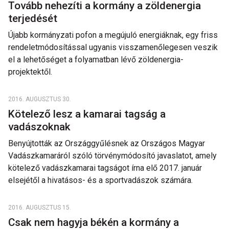
Tovább nehezíti a kormány a zöldenergia
terjedését
Újabb kormányzati pofon a megújuló energiáknak, egy friss
rendeletmódosítással ugyanis visszamenőlegesen veszik
el a lehetőséget a folyamatban lévő zöldenergia-
projektektől.
2016. AUGUSZTUS 30.
Kötelező lesz a kamarai tagság a
vadászoknak
Benyújtották az Országgyűlésnek az Országos Magyar
Vadászkamaráról szóló törvénymódosító javaslatot, amely
kötelező vadászkamarai tagságot írna elő 2017. január
elsejétől a hivatásos- és a sportvadászok számára.
2016. AUGUSZTUS 15.
Csak nem hagyja békén a kormány a