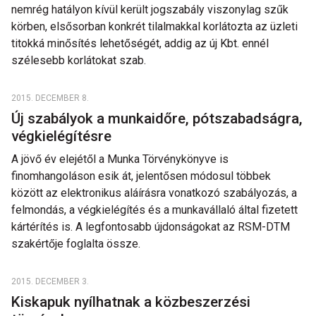
nemrég hatályon kívül került jogszabály viszonylag szűk
körben, elsősorban konkrét tilalmakkal korlátozta az üzleti
titokká minősítés lehetőségét, addig az új Kbt. ennél
szélesebb korlátokat szab.
2015. DECEMBER 8.
Új szabályok a munkaidőre, pótszabadságra,
végkielégítésre
A jövő év elejétől a Munka Törvénykönyve is
finomhangoláson esik át, jelentősen módosul többek
között az elektronikus aláírásra vonatkozó szabályozás, a
felmondás, a végkielégítés és a munkavállaló által fizetett
kártérítés is. A legfontosabb újdonságokat az RSM-DTM
szakértője foglalta össze.
2015. DECEMBER 3.
Kiskapuk nyílhatnak a közbeszerzési