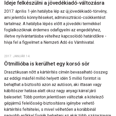
Ideje felkészülni a jövedékiadó-változásra
2017. április 1-jén hatályba lép az új jövedékiadó-törvény,
ami jelentős könnyítéseket, adminisztráció-csökkentést
tartalmaz. A hatályba lépés előtt a jövedéki termékkel
foglalkozóknak érdemes odafigyelni az engedélyhez,
illetve nyilvántartásba vételhez kapcsolódó határidőkre -
hívja fel a figyelmet a Nemzeti Adó és Vámhivatal.
2017. JANUÁR 14.
Ötmillióba is kerülhet egy korsó sör
Drasztikusan nőtt a kártérítés címén bevasalható összeg:
az eddigi másfél millió helyett idén 5 millió forintot is
behajthat a biztosító azon az autóson, aki ittasan vagy
kábítószer hatása alatt okoz nagy anyagi kárral járó
balesetet. Több ponton jelentősen változtak a kötelező
gépjármű felelősség-biztosításra igénybe vehető
kártérítés feltételei, s mivel vélhetően a korábbinál
nagyobb erőkkel fogják behajtani az akár több százezresre