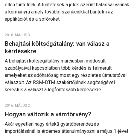
ellen tüntetnek. A tüntetések a jelek szerint hatással vannak
a kormányra amely további szankciókkal büntetni az
applikációt és a sofőröket.
2016. MÁJUS 3.
Behajtási költségátalány: van válasz a
kérdésekre
A behajtási költségátalány márciusban módosult
szabályaival kapcsolatban több kérdés is felmerült,
amelyeket az adóhatóság most egy részletes útmutatóval
válaszolt. Az RSM-DTM szakértőjének segítségével
kerestük a választ a legfontosabb kérdésekre.
2016. MÁJUS 2.
Hogyan változik a vámtörvény?
Akár egyetlen nagy értékű gyártóberendezés
importálásánál is érdemes áttanulmányozni a május 1-jével