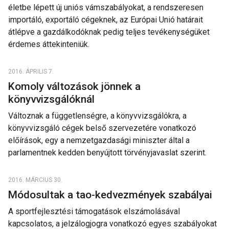
életbe lépett új uniós vámszabályokat, a rendszeresen
importáló, exportáló cégeknek, az Európai Unió határait
átlépve a gazdálkodóknak pedig teljes tevékenységüket
érdemes áttekinteniük.
2016. ÁPRILIS 7.
Komoly változások jönnek a
könyvvizsgálóknál
Változnak a függetlenségre, a könyvvizsgálókra, a
könyvvizsgáló cégek belső szervezetére vonatkozó
előírások, egy a nemzetgazdasági miniszter által a
parlamentnek kedden benyújtott törvényjavaslat szerint.
2016. MÁRCIUS 30.
Módosultak a tao-kedvezmények szabályai
A sportfejlesztési támogatások elszámolásával
kapcsolatos, a jelzálogjogra vonatkozó egyes szabályokat