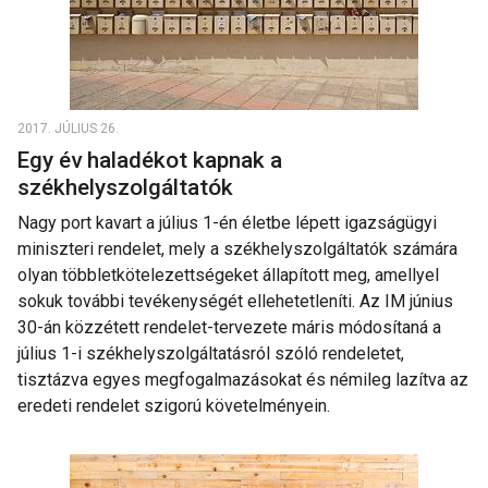
2017. JÚLIUS 26.
Egy év haladékot kapnak a
székhelyszolgáltatók
Nagy port kavart a július 1-én életbe lépett igazságügyi
miniszteri rendelet, mely a székhelyszolgáltatók számára
olyan többletkötelezettségeket állapított meg, amellyel
sokuk további tevékenységét ellehetetleníti. Az IM június
30-án közzétett rendelet-tervezete máris módosítaná a
július 1-i székhelyszolgáltatásról szóló rendeletet,
tisztázva egyes megfogalmazásokat és némileg lazítva az
eredeti rendelet szigorú követelményein.