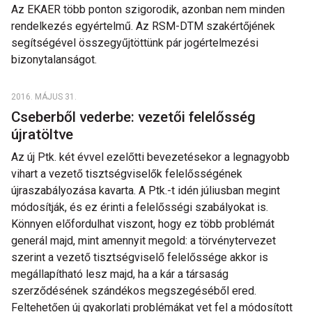
Az EKAER több ponton szigorodik, azonban nem minden
rendelkezés egyértelmű. Az RSM-DTM szakértőjének
segítségével összegyűjtöttünk pár jogértelmezési
bizonytalanságot.
2016. MÁJUS 31.
Cseberből vederbe: vezetői felelősség
újratöltve
Az új Ptk. két évvel ezelőtti bevezetésekor a legnagyobb
vihart a vezető tisztségviselők felelősségének
újraszabályozása kavarta. A Ptk.-t idén júliusban megint
módosítják, és ez érinti a felelősségi szabályokat is.
Könnyen előfordulhat viszont, hogy ez több problémát
generál majd, mint amennyit megold: a törvénytervezet
szerint a vezető tisztségviselő felelőssége akkor is
megállapítható lesz majd, ha a kár a társaság
szerződésének szándékos megszegéséből ered.
Feltehetően új gyakorlati problémákat vet fel a módosított