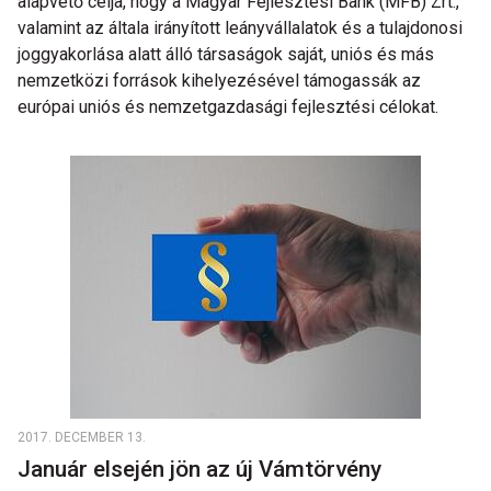
alapvető célja, hogy a Magyar Fejlesztési Bank (MFB) Zrt.,
valamint az általa irányított leányvállalatok és a tulajdonosi
joggyakorlása alatt álló társaságok saját, uniós és más
nemzetközi források kihelyezésével támogassák az
európai uniós és nemzetgazdasági fejlesztési célokat.
2017. DECEMBER 13.
Január elsején jön az új Vámtörvény