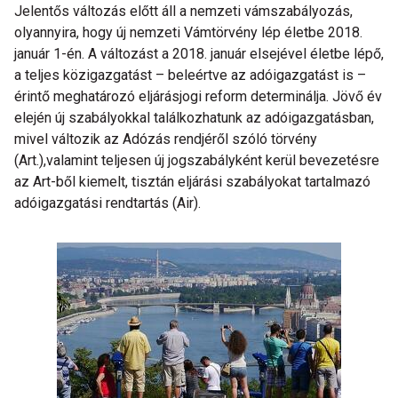
Jelentős változás előtt áll a nemzeti vámszabályozás,
olyannyira, hogy új nemzeti Vámtörvény lép életbe 2018.
január 1-én. A változást a 2018. január elsejével életbe lépő,
a teljes közigazgatást – beleértve az adóigazgatást is –
érintő meghatározó eljárásjogi reform determinálja. Jövő év
elején új szabályokkal találkozhatunk az adóigazgatásban,
mivel változik az Adózás rendjéről szóló törvény
(Art.),valamint teljesen új jogszabályként kerül bevezetésre
az Art-ből kiemelt, tisztán eljárási szabályokat tartalmazó
adóigazgatási rendtartás (Air).