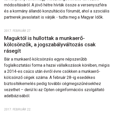
módosításáról. A jövő hétre hívták össze a versenyszféra
és a kormány állandó konzultációs fórumát, ahol a szociális
partnerek javaslatait is várják - tudta meg a Magyar Idők.
2017. FEBRUÁR 27.
Maguktól is hullottak a munkaerő-
kölcsönzők, a jogszabályváltozás csak
rásegít
Bár a munkaerő kölcsönzés egyre népszerűbb
foglalkoztatási forma a hazai vállalkozások körében, mégis
a 2014-es csúcs után évről évre csökken a munkaerő-
kölcsönző cégek száma. A február 28-ig esedékes
biztosítékemelés pedig további cégmegszűnésekhez
vezethet – derül ki az Opten céginformációs szolgáltató
adatbázisából.
2017. FEBRUÁR 22.