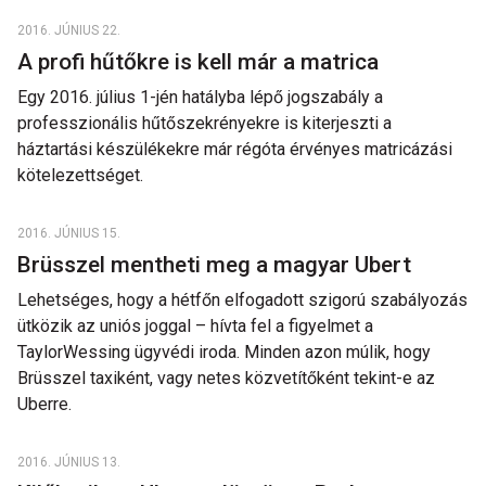
2016. JÚNIUS 22.
A profi hűtőkre is kell már a matrica
Egy 2016. július 1-jén hatályba lépő jogszabály a
professzionális hűtőszekrényekre is kiterjeszti a
háztartási készülékekre már régóta érvényes matricázási
kötelezettséget.
2016. JÚNIUS 15.
Brüsszel mentheti meg a magyar Ubert
Lehetséges, hogy a hétfőn elfogadott szigorú szabályozás
ütközik az uniós joggal – hívta fel a figyelmet a
TaylorWessing ügyvédi iroda. Minden azon múlik, hogy
Brüsszel taxiként, vagy netes közvetítőként tekint-e az
Uberre.
2016. JÚNIUS 13.