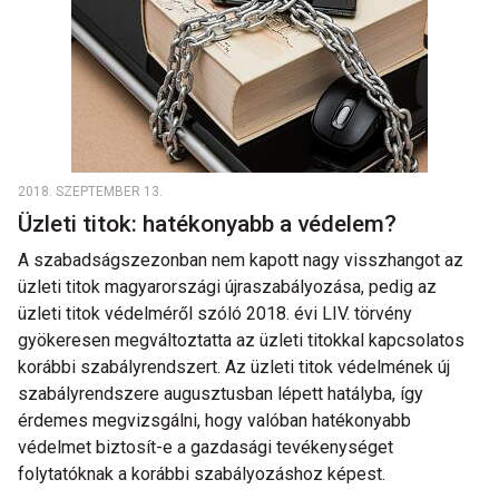
2018. SZEPTEMBER 13.
Üzleti titok: hatékonyabb a védelem?
A szabadságszezonban nem kapott nagy visszhangot az
üzleti titok magyarországi újraszabályozása, pedig az
üzleti titok védelméről szóló 2018. évi LIV. törvény
gyökeresen megváltoztatta az üzleti titokkal kapcsolatos
korábbi szabályrendszert. Az üzleti titok védelmének új
szabályrendszere augusztusban lépett hatályba, így
érdemes megvizsgálni, hogy valóban hatékonyabb
védelmet biztosít-e a gazdasági tevékenységet
folytatóknak a korábbi szabályozáshoz képest.