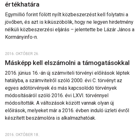
értékhatára
Egymillió forint fölött nyílt közbeszerzést kell folytatni a
jövőben, és azt is kiküszöbölik, hogy ne legyen hirdetmény
nélküli közbeszerzési eljárás – jelentette be Lázár János a
Kormányinfo-n.
2016. OKTÓBER 26.
Másképp kell elszámolni a támogatásokkal
2016. június 16.-án új számviteli törvényi előírások léptek
hatályba, a számvitelről szóló 2000. évi C. törvényt az
egyes adótörvények és más kapcsolódó törvények
módosításáról szóló 2016. évi LXVI. törvénnyel
módosították. A változások között vannak olyan új
előírások, melyeket már a 2016. évben induló üzleti évről
készített beszámolóra is alkalmazhatóak.
2016. OKTÓBER 18.