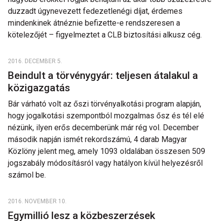
duzzadt úgynevezett fedezetlenégi díjat, érdemes
mindenkinek átnéznie befizette-e rendszeresen a
kötelezőjét – figyelmeztet a CLB biztosítási alkusz cég.
2016. DECEMBER 5.
Beindult a törvénygyár: teljesen átalakul a
közigazgatás
Bár várható volt az őszi törvényalkotási program alapján,
hogy jogalkotási szempontból mozgalmas ősz és tél elé
nézünk, ilyen erős decemberünk már rég vol. December
második napján ismét rekordszámú, 4 darab Magyar
Közlöny jelent meg, amely 1093 oldalában összesen 509
jogszabály módosításról vagy hatályon kívül helyezésről
számol be.
2016. NOVEMBER 10.
Egymillió lesz a közbeszerzések