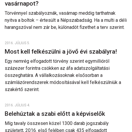
vasárnapot?
Törvénnyel szabályoznák, vasárnap meddig tarthatnak
nyitva a boltok – értesült a Népszabadság. Ha a multi a déli
harangszóval nem zár be, különadót fizethet a terv szerint.
2016. JÚLIUS 5.
Most kell felkészülni a jövő évi szabályra!
Egy nemrég elfogadott törvény szerint egymillióról
százezer forintra csökken az áfa adatszolgáltatási
összeghatára. A vállalkozásoknak elsősorban a
számlázórendszerek módosításával kell felkészülniük a
szakértő szerint.
2016. JÚLIUS 4.
Belehúztak a szabi előtt a képviselők
Míg tavaly összesen közel 1300 darab jogszabály
született, 2016. első felében csak 435 elfogadott