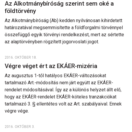
Az Alkotmánybíróság szerint sem oké a
földtörvény
Az Alkotmánybíróság (Ab) kedden nyilvánosan kihirdetett
határozatával megsemmisítette a földforgalmi törvénnyel
összefüggő egyik törvényi rendelkezést, mert az sértette
az alaptörvényben rögzített jogorvoslati jogot.
2016. OKTÓBER 18.
Végre véget ért az EKÁER-mizéria
Az augusztus 1-től hatályos EKÁER-változásokat
tartalmazó Art.-módosítás nem járt együtt az EKÁER-
rendelet módosításával. Így az a különös helyzet állt elő,
hogy az EKÁER-rendelet EKÁER-köteles tranzakciókat
tartalmazó 3. § ellentétes volt az Art. szabályaival. Ennek
végre vége.
2016. OKTÓBER 3.