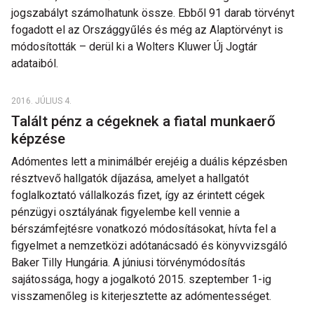
jogszabályt számolhatunk össze. Ebből 91 darab törvényt
fogadott el az Országgyűlés és még az Alaptörvényt is
módosították – derül ki a Wolters Kluwer Új Jogtár
adataiból.
2016. JÚLIUS 4.
Talált pénz a cégeknek a fiatal munkaerő
képzése
Adómentes lett a minimálbér erejéig a duális képzésben
résztvevő hallgatók díjazása, amelyet a hallgatót
foglalkoztató vállalkozás fizet, így az érintett cégek
pénzügyi osztályának figyelembe kell vennie a
bérszámfejtésre vonatkozó módosításokat, hívta fel a
figyelmet a nemzetközi adótanácsadó és könyvvizsgáló
Baker Tilly Hungária. A júniusi törvénymódosítás
sajátossága, hogy a jogalkotó 2015. szeptember 1-ig
visszamenőleg is kiterjesztette az adómentességet.