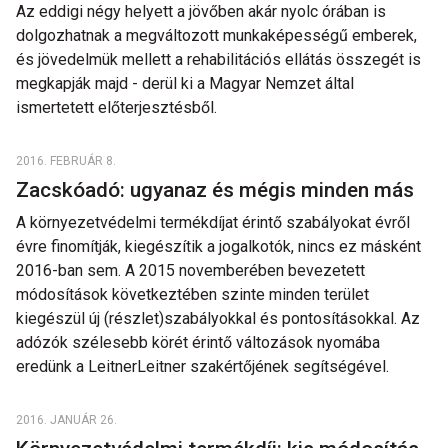
Az eddigi négy helyett a jövőben akár nyolc órában is
dolgozhatnak a megváltozott munkaképességű emberek,
és jövedelmük mellett a rehabilitációs ellátás összegét is
megkapják majd - derül ki a Magyar Nemzet által
ismertetett előterjesztésből.
2016. FEBRUÁR 8.
Zacskóadó: ugyanaz és mégis minden más
A környezetvédelmi termékdíjat érintő szabályokat évről
évre finomítják, kiegészítik a jogalkotók, nincs ez másként
2016-ban sem. A 2015 novemberében bevezetett
módosítások következtében szinte minden terület
kiegészül új (részlet)szabályokkal és pontosításokkal. Az
adózók szélesebb körét érintő változások nyomába
eredünk a LeitnerLeitner szakértőjének segítségével.
2016. JANUÁR 26.