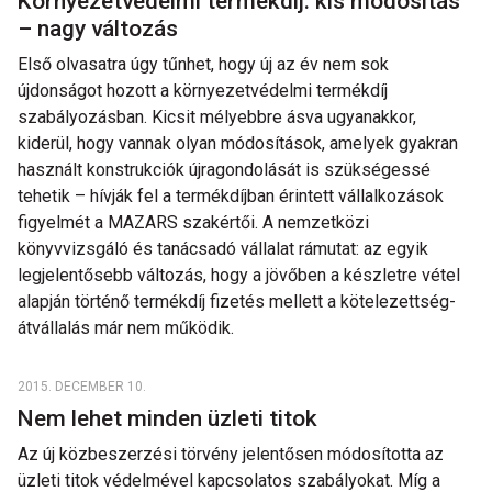
Környezetvédelmi termékdíj: kis módosítás
– nagy változás
Első olvasatra úgy tűnhet, hogy új az év nem sok
újdonságot hozott a környezetvédelmi termékdíj
szabályozásban. Kicsit mélyebbre ásva ugyanakkor,
kiderül, hogy vannak olyan módosítások, amelyek gyakran
használt konstrukciók újragondolását is szükségessé
tehetik – hívják fel a termékdíjban érintett vállalkozások
figyelmét a MAZARS szakértői. A nemzetközi
könyvvizsgáló és tanácsadó vállalat rámutat: az egyik
legjelentősebb változás, hogy a jövőben a készletre vétel
alapján történő termékdíj fizetés mellett a kötelezettség-
átvállalás már nem működik.
2015. DECEMBER 10.
Nem lehet minden üzleti titok
Az új közbeszerzési törvény jelentősen módosította az
üzleti titok védelmével kapcsolatos szabályokat. Míg a