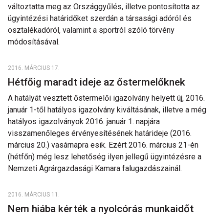
változtatta meg az Országgyűlés, illetve pontosította az
ügyintézési határidőket szerdán a társasági adóról és
osztalékadóról, valamint a sportról szóló törvény
módosításával.
2016. MÁRCIUS 17.
Hétfőig maradt ideje az őstermelőknek
A hatályát vesztett őstermelői igazolvány helyett új, 2016.
január 1-től hatályos igazolvány kiváltásának, illetve a még
hatályos igazolványok 2016. január 1. napjára
visszamenőleges érvényesítésének határideje (2016.
március 20.) vasárnapra esik. Ezért 2016. március 21-én
(hétfőn) még lesz lehetőség ilyen jellegű ügyintézésre a
Nemzeti Agrárgazdasági Kamara falugazdászainál.
2016. MÁRCIUS 11.
Nem hiába kérték a nyolcórás munkaidőt