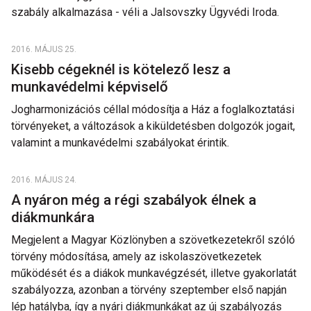
szabály alkalmazása - véli a Jalsovszky Ügyvédi Iroda.
2016. MÁJUS 25.
Kisebb cégeknél is kötelező lesz a
munkavédelmi képviselő
Jogharmonizációs céllal módosítja a Ház a foglalkoztatási
törvényeket, a változások a kiküldetésben dolgozók jogait,
valamint a munkavédelmi szabályokat érintik.
2016. MÁJUS 24.
A nyáron még a régi szabályok élnek a
diákmunkára
Megjelent a Magyar Közlönyben a szövetkezetekről szóló
törvény módosítása, amely az iskolaszövetkezetek
működését és a diákok munkavégzését, illetve gyakorlatát
szabályozza, azonban a törvény szeptember első napján
lép hatályba, így a nyári diákmunkákat az új szabályozás