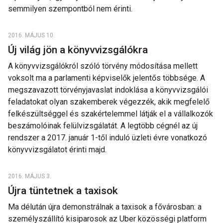
semmilyen szempontból nem érinti.
2016. MÁJUS 10.
Új világ jön a könyvvizsgálókra
A könyvvizsgálókról szóló törvény módosítása mellett
voksolt ma a parlamenti képviselők jelentős többsége. A
megszavazott törvényjavaslat indoklása a könyvvizsgálói
feladatokat olyan szakemberek végezzék, akik megfelelő
felkészültséggel és szakértelemmel látják el a vállalkozók
beszámolóinak felülvizsgálatát. A legtöbb cégnél az új
rendszer a 2017. január 1-től induló üzleti évre vonatkozó
könyvvizsgálatot érinti majd.
2016. MÁJUS 3.
Újra tüntetnek a taxisok
Ma délután újra demonstrálnak a taxisok a fővárosban: a
személyszállító kisiparosok az Uber közösségi platform