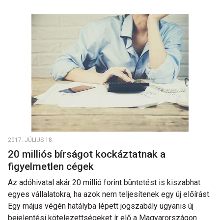
2017. JÚLIUS 18.
20 milliós bírságot kockáztatnak a
figyelmetlen cégek
Az adóhivatal akár 20 millió forint büntetést is kiszabhat
egyes vállalatokra, ha azok nem teljesítenek egy új előírást.
Egy május végén hatályba lépett jogszabály ugyanis új
bejelentési kötelezettségeket ír elő a Magyarországon