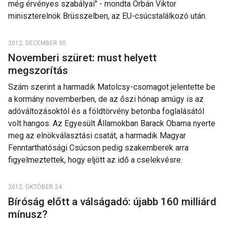
még érvényes szabályai" - mondta Orbán Viktor
miniszterelnök Brüsszelben, az EU-csúcstalálkozó után.
2012. DECEMBER 30.
Novemberi szüret: must helyett
megszorítás
Szám szerint a harmadik Matolcsy-csomagot jelentette be
a kormány novemberben, de az őszi hónap amúgy is az
adóváltozásoktól és a földtörvény betonba foglalásától
volt hangos. Az Egyesült Államokban Barack Obama nyerte
meg az elnökválasztási csatát, a harmadik Magyar
Fenntarthatósági Csúcson pedig szakemberek arra
figyelmeztettek, hogy eljött az idő a cselekvésre.
2012. OKTÓBER 24.
Bíróság előtt a válságadó: újabb 160 milliárd
mínusz?