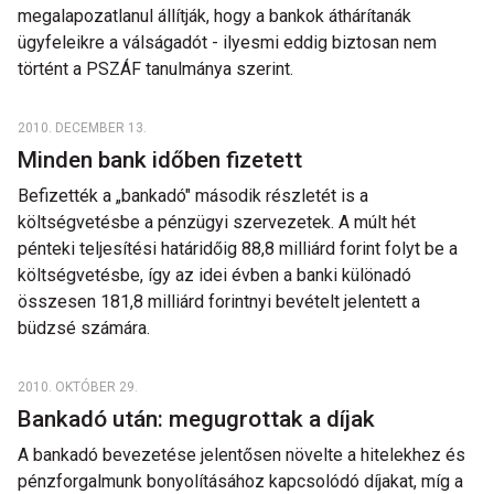
megalapozatlanul állítják, hogy a bankok áthárítanák
ügyfeleikre a válságadót - ilyesmi eddig biztosan nem
történt a PSZÁF tanulmánya szerint.
2010. DECEMBER 13.
Minden bank időben fizetett
Befizették a „bankadó" második részletét is a
költségvetésbe a pénzügyi szervezetek. A múlt hét
pénteki teljesítési határidőig 88,8 milliárd forint folyt be a
költségvetésbe, így az idei évben a banki különadó
összesen 181,8 milliárd forintnyi bevételt jelentett a
büdzsé számára.
2010. OKTÓBER 29.
Bankadó után: megugrottak a díjak
A bankadó bevezetése jelentősen növelte a hitelekhez és
pénzforgalmunk bonyolításához kapcsolódó díjakat, míg a