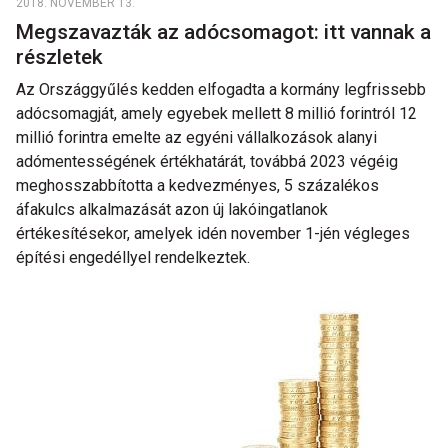
2018. NOVEMBER 13.
Megszavazták az adócsomagot: itt vannak a
részletek
Az Országgyűlés kedden elfogadta a kormány legfrissebb
adócsomagját, amely egyebek mellett 8 millió forintról 12
millió forintra emelte az egyéni vállalkozások alanyi
adómentességének értékhatárát, továbbá 2023 végéig
meghosszabbította a kedvezményes, 5 százalékos
áfakulcs alkalmazását azon új lakóingatlanok
értékesítésekor, amelyek idén november 1-jén végleges
építési engedéllyel rendelkeztek.