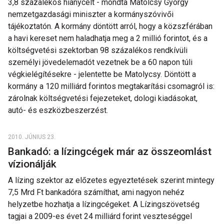
3,8 százalékos hiánycélt - mondta Matolcsy György
nemzetgazdasági miniszter a kormányszóvivői
tájékoztatón. A kormány döntött arról, hogy a közszférában
a havi kereset nem haladhatja meg a 2 millió forintot, és a
költségvetési szektorban 98 százalékos rendkívüli
személyi jövedelemadót vezetnek be a 60 napon túli
végkielégítésekre - jelentette be Matolycsy. Döntött a
kormány a 120 milliárd forintos megtakarítási csomagról is:
zárolnak költségvetési fejezeteket, dologi kiadásokat,
autó- és eszközbeszerzést.
2010. JÚNIUS 23.
Bankadó: a lízingcégek már az összeomlást
vízionálják
A lízing szektor az előzetes egyeztetések szerint mintegy
7,5 Mrd Ft bankadóra számíthat, ami nagyon nehéz
helyzetbe hozhatja a lízingcégeket. A Lízingszövetség
tagjai a 2009-es évet 24 milliárd forint veszteséggel