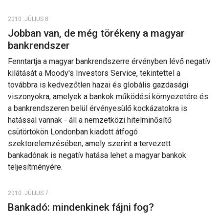
2010. JÚLIUS 8.
Jobban van, de még törékeny a magyar
bankrendszer
Fenntartja a magyar bankrendszerre érvényben lévő negatív
kilátását a Moody's Investors Service, tekintettel a
továbbra is kedvezőtlen hazai és globális gazdasági
viszonyokra, amelyek a bankok működési környezetére és
a bankrendszeren belül érvényesülő kockázatokra is
hatással vannak - áll a nemzetközi hitelminősítő
csütörtökön Londonban kiadott átfogó
szektorelemzésében, amely szerint a tervezett
bankadónak is negatív hatása lehet a magyar bankok
teljesítményére.
2010. JÚLIUS 7.
Bankadó: mindenkinek fájni fog?