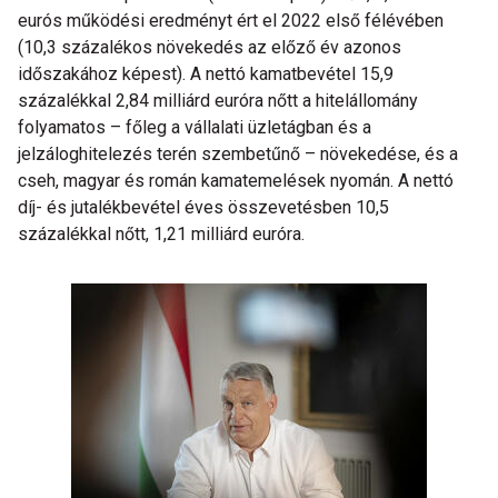
eurós működési eredményt ért el 2022 első félévében
(10,3 százalékos növekedés az előző év azonos
időszakához képest). A nettó kamatbevétel 15,9
százalékkal 2,84 milliárd euróra nőtt a hitelállomány
folyamatos – főleg a vállalati üzletágban és a
jelzáloghitelezés terén szembetűnő – növekedése, és a
cseh, magyar és román kamatemelések nyomán. A nettó
díj- és jutalékbevétel éves összevetésben 10,5
százalékkal nőtt, 1,21 milliárd euróra.