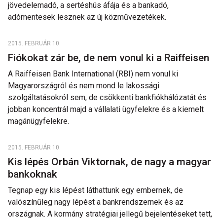
jövedelemadó, a sertéshús áfája és a bankadó,
adómentesek lesznek az új közművezetékek.
2015. FEBRUÁR 10.
Fiókokat zár be, de nem vonul ki a Raiffeisen
A Raiffeisen Bank International (RBI) nem vonul ki
Magyarországról és nem mond le lakossági
szolgáltatásokról sem, de csökkenti bankfiókhálózatát és
jobban koncentrál majd a vállalati ügyfelekre és a kiemelt
magánügyfelekre.
2015. FEBRUÁR 10.
Kis lépés Orbán Viktornak, de nagy a magyar
bankoknak
Tegnap egy kis lépést láthattunk egy embernek, de
valószínűleg nagy lépést a bankrendszernek és az
országnak. A kormány stratégiai jellegű bejelentéseket tett,