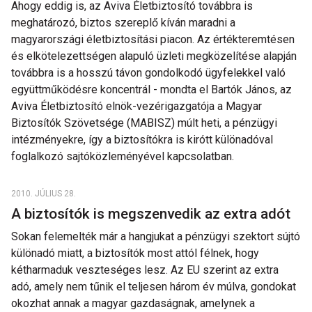
Ahogy eddig is, az Aviva Életbiztosító továbbra is
meghatározó, biztos szereplő kíván maradni a
magyarországi életbiztosítási piacon. Az értékteremtésen
és elkötelezettségen alapuló üzleti megközelítése alapján
továbbra is a hosszú távon gondolkodó ügyfelekkel való
együttműködésre koncentrál - mondta el Bartók János, az
Aviva Életbiztosító elnök-vezérigazgatója a Magyar
Biztosítók Szövetsége (MABISZ) múlt heti, a pénzügyi
intézményekre, így a biztosítókra is kirótt különadóval
foglalkozó sajtóközleményével kapcsolatban.
2010. JÚLIUS 28.
A biztosítók is megszenvedik az extra adót
Sokan felemelték már a hangjukat a pénzügyi szektort sújtó
különadó miatt, a biztosítók most attól félnek, hogy
kétharmaduk veszteséges lesz. Az EU szerint az extra
adó, amely nem tűnik el teljesen három év múlva, gondokat
okozhat annak a magyar gazdaságnak, amelynek a