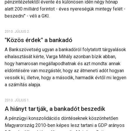
pénzintézetektől évente és különösen idén négy hónap
alatt 200 milliárd forintot - éves nyereségük mintegy felét -
beszedni" - véli a GKI.
2010. JÚLIUS 2.
"Közös érdek" a bankadó
A Bankszövetség ugyan a bankadóról folytatott tárgyalások
elhalasztását kérte, Varga Mihály azonban bízik abban,
hogy hamarosan megállapodhatnak és azt mondta: annak
eldöntésére van mozgástér, hogy az átmeneti adót hogyan
vessék ki, illetve, hogy a második, harmadik évtől mi legyen
a számítás alapja.
2010. JÚLIUS 1.
A hiányt tartják, a bankadót beszedik
A pénzügyi konszolidációs döntéseknek köszönhetően
Magyarország 2010-ben képes lesz tartani a GDP arányos