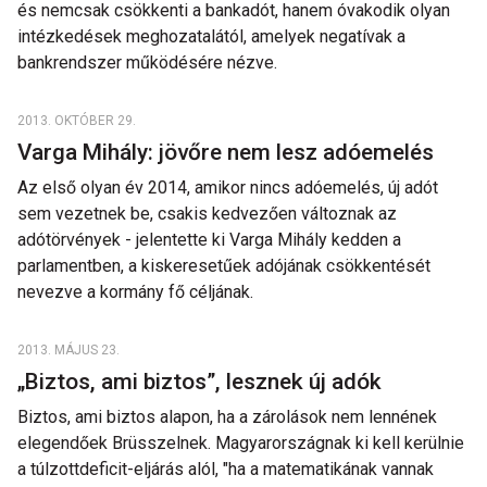
és nemcsak csökkenti a bankadót, hanem óvakodik olyan
intézkedések meghozatalától, amelyek negatívak a
bankrendszer működésére nézve.
2013. OKTÓBER 29.
Varga Mihály: jövőre nem lesz adóemelés
Az első olyan év 2014, amikor nincs adóemelés, új adót
sem vezetnek be, csakis kedvezően változnak az
adótörvények - jelentette ki Varga Mihály kedden a
parlamentben, a kiskeresetűek adójának csökkentését
nevezve a kormány fő céljának.
2013. MÁJUS 23.
„Biztos, ami biztos”, lesznek új adók
Biztos, ami biztos alapon, ha a zárolások nem lennének
elegendőek Brüsszelnek. Magyarországnak ki kell kerülnie
a túlzottdeficit-eljárás alól, "ha a matematikának vannak