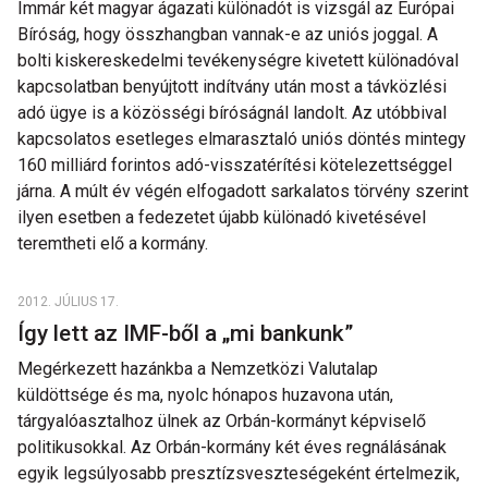
Immár két magyar ágazati különadót is vizsgál az Európai
Bíróság, hogy összhangban vannak-e az uniós joggal. A
bolti kiskereskedelmi tevékenységre kivetett különadóval
kapcsolatban benyújtott indítvány után most a távközlési
adó ügye is a közösségi bíróságnál landolt. Az utóbbival
kapcsolatos esetleges elmarasztaló uniós döntés mintegy
160 milliárd forintos adó-visszatérítési kötelezettséggel
járna. A múlt év végén elfogadott sarkalatos törvény szerint
ilyen esetben a fedezetet újabb különadó kivetésével
teremtheti elő a kormány.
2012. JÚLIUS 17.
Így lett az IMF-ből a „mi bankunk”
Megérkezett hazánkba a Nemzetközi Valutalap
küldöttsége és ma, nyolc hónapos huzavona után,
tárgyalóasztalhoz ülnek az Orbán-kormányt képviselő
politikusokkal. Az Orbán-kormány két éves regnálásának
egyik legsúlyosabb presztízsveszteségeként értelmezik,