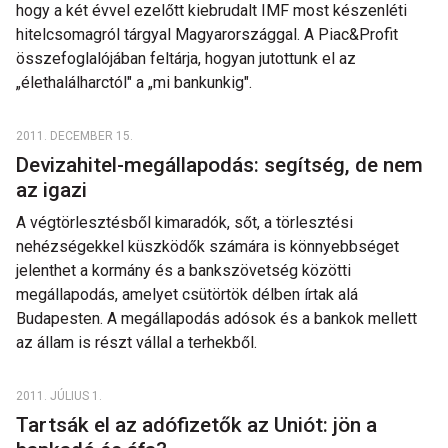
hogy a két évvel ezelőtt kiebrudalt IMF most készenléti
hitelcsomagról tárgyal Magyarországgal. A Piac&Profit
összefoglalójában feltárja, hogyan jutottunk el az
„élethalálharctól" a „mi bankunkig".
2011. DECEMBER 15.
Devizahitel-megállapodás: segítség, de nem
az igazi
A végtörlesztésből kimaradók, sőt, a törlesztési
nehézségekkel küszködők számára is könnyebbséget
jelenthet a kormány és a bankszövetség közötti
megállapodás, amelyet csütörtök délben írtak alá
Budapesten. A megállapodás adósok és a bankok mellett
az állam is részt vállal a terhekből.
2011. JÚLIUS 1.
Tartsák el az adófizetők az Uniót: jön a