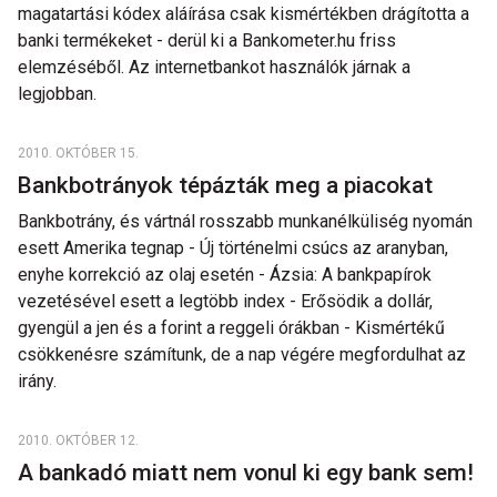
magatartási kódex aláírása csak kismértékben drágította a
banki termékeket - derül ki a Bankometer.hu friss
elemzéséből. Az internetbankot használók járnak a
legjobban.
2010. OKTÓBER 15.
Bankbotrányok tépázták meg a piacokat
Bankbotrány, és vártnál rosszabb munkanélküliség nyomán
esett Amerika tegnap - Új történelmi csúcs az aranyban,
enyhe korrekció az olaj esetén - Ázsia: A bankpapírok
vezetésével esett a legtöbb index - Erősödik a dollár,
gyengül a jen és a forint a reggeli órákban - Kismértékű
csökkenésre számítunk, de a nap végére megfordulhat az
irány.
2010. OKTÓBER 12.
A bankadó miatt nem vonul ki egy bank sem!