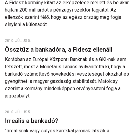
A Fidesz kormány kitart az elképzelése mellett és be akar
hajtani 200 milliárdot a pénzügyi szektor tagjaitól. Az
ellenzők szerint félő, hogy az egész ország meg fogja
sínyleni a különadót.
2010. JÚLIUS 5.
Össztűz a bankadóra, a Fidesz ellenáll
Korábban az Európai Központi Banknak és a GKI-nak sem
tetszett, most a Monetáris Tanács nyilvánította ki, hogy a
bankadó számottevő növekedési veszteséget okozhat és
gyengítheti a magyar gazdaság stabilitását. Matolcsy
szerint a kormány mindenképpen érvényesíteni fogja a
jogszabályt.
2010. JÚLIUS 5.
Irreális a bankadó?
"Irreálisnak vagy súlyos károkkal járónak látszik a