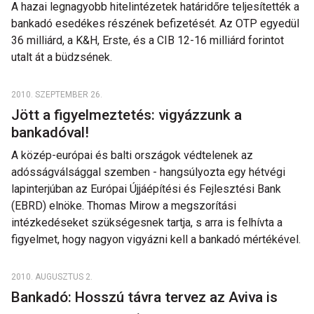
A hazai legnagyobb hitelintézetek határidőre teljesítették a
bankadó esedékes részének befizetését. Az OTP egyedül
36 milliárd, a K&H, Erste, és a CIB 12-16 milliárd forintot
utalt át a büdzsének.
2010. SZEPTEMBER 26.
Jött a figyelmeztetés: vigyázzunk a
bankadóval!
A közép-európai és balti országok védtelenek az
adósságválsággal szemben - hangsúlyozta egy hétvégi
lapinterjúban az Európai Újjáépítési és Fejlesztési Bank
(EBRD) elnöke. Thomas Mirow a megszorítási
intézkedéseket szükségesnek tartja, s arra is felhívta a
figyelmet, hogy nagyon vigyázni kell a bankadó mértékével.
2010. AUGUSZTUS 2.
Bankadó: Hosszú távra tervez az Aviva is