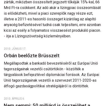
zárták, miközben összesített jegyzett tőkéjük 15%-kal, 66
Mrd Ft-ra csökkent. Az adó akár a lízingpiac összeomlását
is előidézheti, mivel a piaci szereplők nagy része ezt,
illetve a 2011-es hasonló összeget kizárólag az alapító
anyacég befizetésével tudná csak teljesíteni, erre azonban
kicsi az esély a folyamatos visszaesést produkáló piacon.
- írja a Lízingszövetség közleményében.
2010. JÚNIUS 17.
Orbán beelőzte Brüsszelt
Megállapodtak a bankadó bevezetéséről az Európai Unió
tagországainak vezetői csütörtökön - közölték a
tárgyalások befejeztével diplomáciai források. Az Európai
Unió tagországainak vezetői a szervezet 2011-2020-as
átfogó gazdaságpolitikai stratégiájáról is döntöttek.
2010. ÁPRILIS 6.
Nem semmi: 50 milliárd is összejöhet a