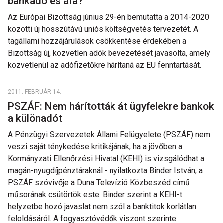
bankadó és áfa?
Az Európai Bizottság június 29-én bemutatta a 2014-2020
közötti új hosszútávú uniós költségvetés tervezetét. A
tagállami hozzájárulások csökkentése érdekében a
Bizottság új, közvetlen adók bevezetését javasolta, amely
közvetlenül az adófizetőkre hárítaná az EU fenntartását.
2011. FEBRUÁR 14.
PSZÁF: Nem hárították át ügyfelekre bankok
a különadót
A Pénzügyi Szervezetek Állami Felügyelete (PSZÁF) nem
veszi saját ténykedése kritikájának, ha a jövőben a
Kormányzati Ellenőrzési Hivatal (KEHI) is vizsgálódhat a
magán-nyugdíjpénztáraknál - nyilatkozta Binder István, a
PSZÁF szóvivője a Duna Televízió Közbeszéd című
műsorának csütörtök este. Binder szerint a KEHI-t
helyzetbe hozó javaslat nem szól a banktitok korlátlan
feloldásáról. A fogyasztóvédők viszont szerinte