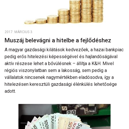
2017. MÁRCIUS 3.
Muszáj belevágni a hitelbe a fejlődéshez
A magyar gazdasági kilátások kedvezőek, a hazai bankpiac
pedig erős hitelezési képességével és hajlandóságával
aktív részese lehet a bővülésnek – állítja a K&H. Mivel
régiós viszonylatban sem a lakosság, sem pedig a
vállalatok nincsenek nagymértékben eladósodva, így a
hitelezésen keresztüli gazdasági élénkülés lehetősége
adott.