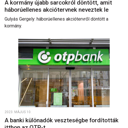
A kormány újabb sarcokról döntött, amit
háborúellenes akciótervnek neveztek le
Gulyás Gergely: háborúellenes akciótervről döntött a
kormány.
2023. MÁJUS 10.
A banki különadók veszteségbe fordították
itthon az OTP-t