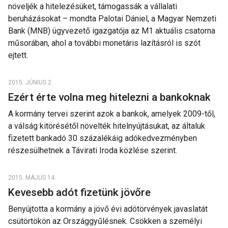
növeljék a hitelezésüket, támogassák a vállalati
beruházásokat – mondta Palotai Dániel, a Magyar Nemzeti
Bank (MNB) ügyvezető igazgatója az M1 aktuális csatorna
műsorában, ahol a további monetáris lazításról is szót
ejtett.
2015. JÚNIUS 2.
Ezért érte volna meg hitelezni a bankoknak
A kormány tervei szerint azok a bankok, amelyek 2009-től,
a válság kitörésétől növelték hitelnyújtásukat, az általuk
fizetett bankadó 30 százalékáig adókedvezményben
részesülhetnek a Távirati Iroda közlése szerint.
2015. MÁJUS 14.
Kevesebb adót fizetünk jövőre
Benyújtotta a kormány a jövő évi adótörvények javaslatát
csütörtökön az Országgyűlésnek. Csökken a személyi