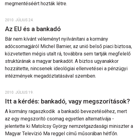
megmentéséért hozták létre.
2010. JÚLIUS 24.
Az EU és a bankadó
Bár nem kívánt véleményt nyilvánítani a kormány
adócsomagjáról Michel Barnier, az unió belső piaci biztosa,
közvetetten mégis utalt rá, továbbra sem tartják megfelelő
struktúrának a magyar bankadót. A biztos ugyanakkor
hozzátette, nincsenek ideológiai ellenvetései a pénzügyi
intézmények megadóztatásával szemben.
2010. JÚLIUS 19.
Itt a kérdés: bankadó, vagy megszorítások?
A kormány ragaszkodik a bankadó bevezetéséhez, mert
az egy megszorító csomag egyetlen alternatívája -
jelentette ki Matolcsy György nemzetgazdasági miniszter a
Magyar Televízió Ma reggel című műsorában hétfőn.