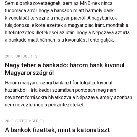
Sem a bankszövetségnek, sem az MNB-nek nincs
tudomása arról, hogy a bankadó miatt bármely bank
kivonulását tervezné a magyar piacról. A nagybankok
tulajdonosai elkötelezettek a magyar piac iránt, mondták a
hitelintézetek illetékesei az után, hogy a Népszava azt írta,
a bankadó miatt hárman is a kivonulást fontolgatják.
2010. OKTÓBER 12.
Nagy teher a bankadó: három bank kivonul
Magyarországról
Három magyarországi bank azt fontolgatja: kivonul
hazánkból - írta keddi számában pontosan meg nem
nevezett forrásokra hivatkozva a Népszava, amely azonban
nem nevezte meg a pénzintézeteket.
2010. SZEPTEMBER 30.
A bankok fizettek, mint a katonatiszt