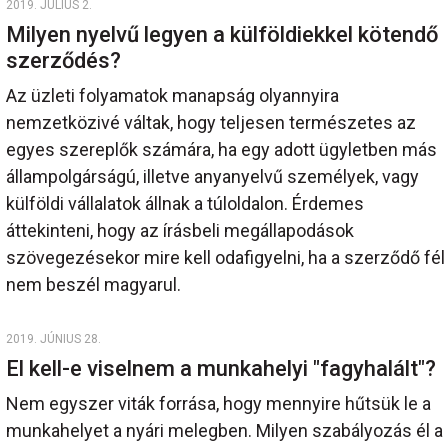
2019. JÚLIUS 2.
Milyen nyelvű legyen a külföldiekkel kötendő
szerződés?
Az üzleti folyamatok manapság olyannyira
nemzetközivé váltak, hogy teljesen természetes az
egyes szereplők számára, ha egy adott ügyletben más
állampolgárságú, illetve anyanyelvű személyek, vagy
külföldi vállalatok állnak a túloldalon. Érdemes
áttekinteni, hogy az írásbeli megállapodások
szövegezésekor mire kell odafigyelni, ha a szerződő fél
nem beszél magyarul.
2019. JÚNIUS 28.
El kell-e viselnem a munkahelyi "fagyhalált"?
Nem egyszer viták forrása, hogy mennyire hűtsük le a
munkahelyet a nyári melegben. Milyen szabályozás él a