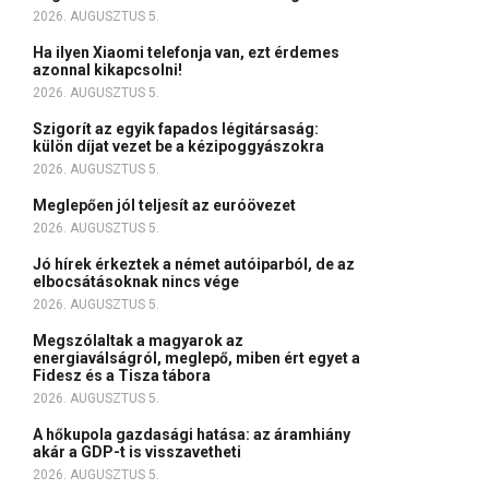
2026. AUGUSZTUS 5.
Ha ilyen Xiaomi telefonja van, ezt érdemes
azonnal kikapcsolni!
2026. AUGUSZTUS 5.
Szigorít az egyik fapados légitársaság:
külön díjat vezet be a kézipoggyászokra
2026. AUGUSZTUS 5.
Meglepően jól teljesít az euróövezet
2026. AUGUSZTUS 5.
Jó hírek érkeztek a német autóiparból, de az
elbocsátásoknak nincs vége
2026. AUGUSZTUS 5.
Megszólaltak a magyarok az
energiaválságról, meglepő, miben ért egyet a
Fidesz és a Tisza tábora
2026. AUGUSZTUS 5.
A hőkupola gazdasági hatása: az áramhiány
akár a GDP-t is visszavetheti
2026. AUGUSZTUS 5.