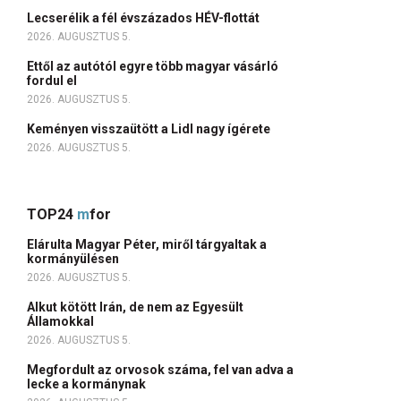
Lecserélik a fél évszázados HÉV-flottát
2026. AUGUSZTUS 5.
Ettől az autótól egyre több magyar vásárló
fordul el
2026. AUGUSZTUS 5.
Keményen visszaütött a Lidl nagy ígérete
2026. AUGUSZTUS 5.
TOP24
m
for
Elárulta Magyar Péter, miről tárgyaltak a
kormányülésen
2026. AUGUSZTUS 5.
Alkut kötött Irán, de nem az Egyesült
Államokkal
2026. AUGUSZTUS 5.
Megfordult az orvosok száma, fel van adva a
lecke a kormánynak