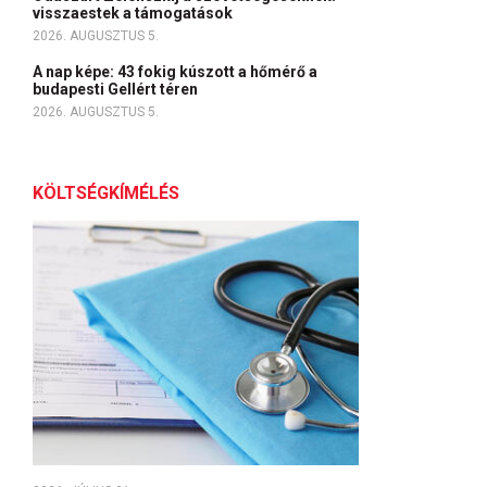
visszaestek a támogatások
2026. AUGUSZTUS 5.
A nap képe: 43 fokig kúszott a hőmérő a
budapesti Gellért téren
2026. AUGUSZTUS 5.
KÖLTSÉGKÍMÉLÉS