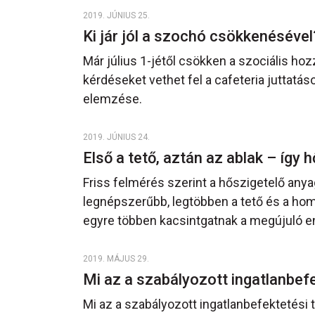
2019. JÚNIUS 25.
Ki jár jól a szochó csökkenéséve
Már július 1-jétől csökken a szociális ho
kérdéseket vethet fel a cafeteria juttatá
elemzése.
2019. JÚNIUS 24.
Első a tető, aztán az ablak – így 
Friss felmérés szerint a hőszigetelő anyag
legnépszerűbb, legtöbben a tető és a hom
egyre többen kacsintgatnak a megújuló en
2019. MÁJUS 29.
Mi az a szabályozott ingatlanbef
Mi az a szabályozott ingatlanbefektetési