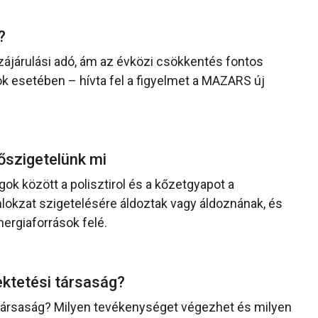
l?
zzájárulási adó, ám az évközi csökkentés fontos
sok esetében – hívta fel a figyelmet a MAZARS új
hőszigetelünk mi
ok között a polisztirol és a kőzetgyapot a
lokzat szigetelésére áldoztak vagy áldoznának, és
ergiaforrások felé.
ektetési társaság?
 társaság? Milyen tevékenységet végezhet és milyen