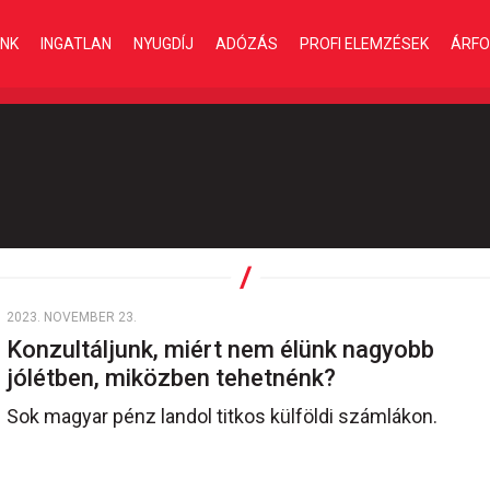
INK
INGATLAN
NYUGDÍJ
ADÓZÁS
PROFI ELEMZÉSEK
ÁRFO
2023. NOVEMBER 23.
Konzultáljunk, miért nem élünk nagyobb
jólétben, miközben tehetnénk?
Sok magyar pénz landol titkos külföldi számlákon.