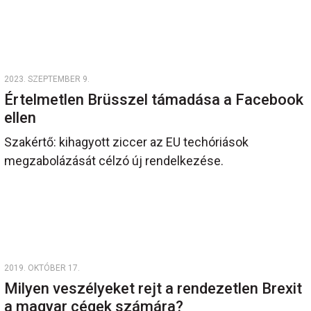
2023. SZEPTEMBER 9.
Értelmetlen Brüsszel támadása a Facebook
ellen
Szakértő: kihagyott ziccer az EU techóriások
megzabolázását célzó új rendelkezése.
2019. OKTÓBER 17.
Milyen veszélyeket rejt a rendezetlen Brexit
a magyar cégek számára?