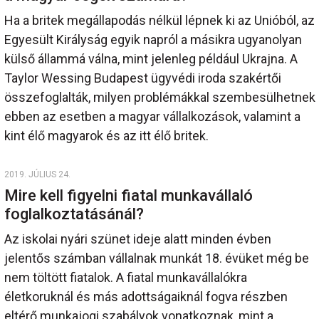
Ha a britek megállapodás nélkül lépnek ki az Unióból, az
Egyesült Királyság egyik napról a másikra ugyanolyan
külső állammá válna, mint jelenleg például Ukrajna. A
Taylor Wessing Budapest ügyvédi iroda szakértői
összefoglalták, milyen problémákkal szembesülhetnek
ebben az esetben a magyar vállalkozások, valamint a
kint élő magyarok és az itt élő britek.
2019. JÚLIUS 24.
Mire kell figyelni fiatal munkavállaló
foglalkoztatásánál?
Az iskolai nyári szünet ideje alatt minden évben
jelentős számban vállalnak munkát 18. évüket még be
nem töltött fiatalok. A fiatal munkavállalókra
életkoruknál és más adottságaiknál fogva részben
eltérő munkajogi szabályok vonatkoznak, mint a