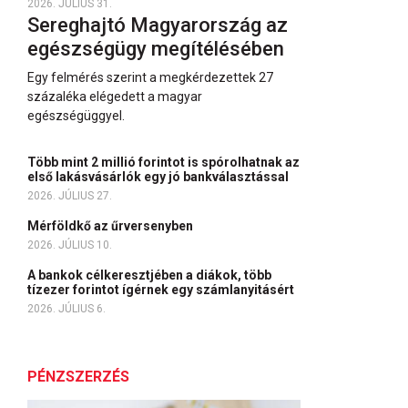
2026. JÚLIUS 31.
Sereghajtó Magyarország az
egészségügy megítélésében
Egy felmérés szerint a megkérdezettek 27
százaléka elégedett a magyar
egészségüggyel.
Több mint 2 millió forintot is spórolhatnak az
első lakásvásárlók egy jó bankválasztással
2026. JÚLIUS 27.
Mérföldkő az űrversenyben
2026. JÚLIUS 10.
A bankok célkeresztjében a diákok, több
tízezer forintot ígérnek egy számlanyitásért
2026. JÚLIUS 6.
PÉNZSZERZÉS