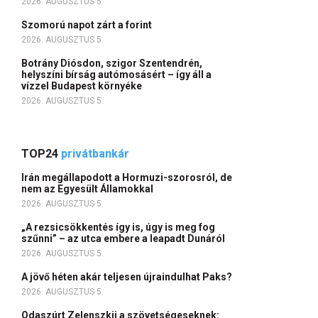
2026. AUGUSZTUS 5.
Szomorú napot zárt a forint
2026. AUGUSZTUS 5.
Botrány Diósdon, szigor Szentendrén,
helyszíni bírság autómosásért – így áll a
vízzel Budapest környéke
2026. AUGUSZTUS 5.
TOP24
privátbankár
Irán megállapodott a Hormuzi-szorosról, de
nem az Egyesült Államokkal
2026. AUGUSZTUS 5.
„A rezsicsökkentés így is, úgy is meg fog
szűnni” – az utca embere a leapadt Dunáról
2026. AUGUSZTUS 5.
A jövő héten akár teljesen újraindulhat Paks?
2026. AUGUSZTUS 5.
Odaszúrt Zelenszkij a szövetségeseknek: