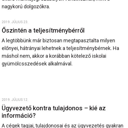
nagykorú dolgozókra.
2019. JÚLIUS 23.
Őszintén a teljesítménybérről
A legtöbbünk már biztosan megtapasztalta milyen
előnyei, hátrányai lehetnek a teljesítménybérnek. Ha
máshol nem, akkor a korábban kötelező iskolai
gyümölcsszedések alkalmával.
2019. JÚLIUS 12.
Ügyvezető kontra tulajdonos – kié az
információ?
A cégek tagjai, tulajdonosai és az ügyvezetés gyakran