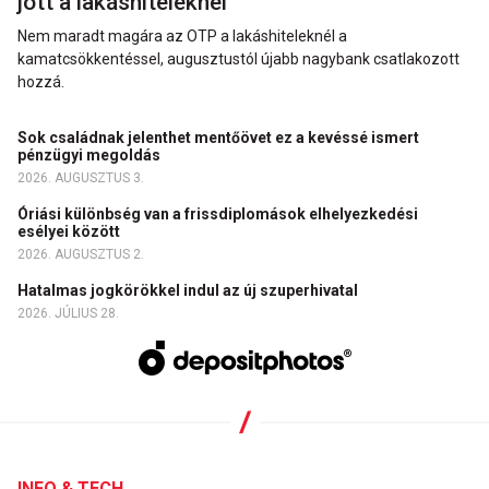
jött a lakáshiteleknél
Nem maradt magára az OTP a lakáshiteleknél a
kamatcsökkentéssel, augusztustól újabb nagybank csatlakozott
hozzá.
Sok családnak jelenthet mentőövet ez a kevéssé ismert
pénzügyi megoldás
2026. AUGUSZTUS 3.
Óriási különbség van a frissdiplomások elhelyezkedési
esélyei között
2026. AUGUSZTUS 2.
Hatalmas jogkörökkel indul az új szuperhivatal
2026. JÚLIUS 28.
INFO & TECH