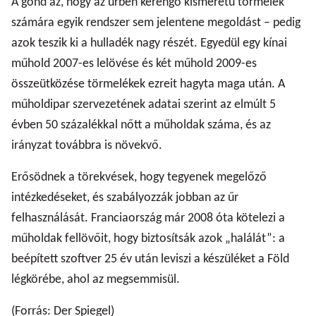
A gond az, hogy az űrben kerengő kisméretű törmelék
számára egyik rendszer sem jelentene megoldást – pedig
azok teszik ki a hulladék nagy részét. Egyedül egy kínai
műhold 2007-es lelövése és két műhold 2009-es
összeütközése törmelékek ezreit hagyta maga után. A
műholdipar szervezetének adatai szerint az elmúlt 5
évben 50 százalékkal nőtt a műholdak száma, és az
irányzat továbbra is növekvő.
Erősödnek a törekvések, hogy tegyenek megelőző
intézkedéseket, és szabályozzák jobban az űr
felhasználását. Franciaország már 2008 óta kötelezi a
műholdak fellövőit, hogy biztosítsák azok „halálát”: a
beépített szoftver 25 év után leviszi a készüléket a Föld
légkörébe, ahol az megsemmisül.
(Forrás: Der Spiegel)