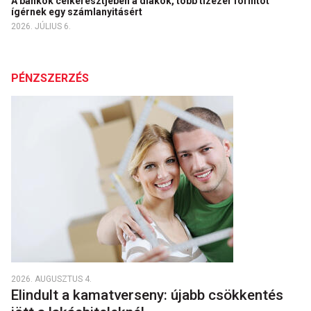
A bankok célkeresztjében a diákok, több tízezer forintot
ígérnek egy számlanyitásért
2026. JÚLIUS 6.
PÉNZSZERZÉS
2026. AUGUSZTUS 4.
Elindult a kamatverseny: újabb csökkentés