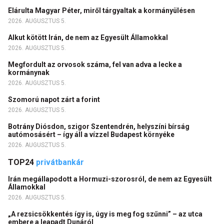
Elárulta Magyar Péter, miről tárgyaltak a kormányülésen
2026. AUGUSZTUS 5.
Alkut kötött Irán, de nem az Egyesült Államokkal
2026. AUGUSZTUS 5.
Megfordult az orvosok száma, fel van adva a lecke a
kormánynak
2026. AUGUSZTUS 5.
Szomorú napot zárt a forint
2026. AUGUSZTUS 5.
Botrány Diósdon, szigor Szentendrén, helyszíni bírság
autómosásért – így áll a vízzel Budapest környéke
2026. AUGUSZTUS 5.
TOP24
privátbankár
Irán megállapodott a Hormuzi-szorosról, de nem az Egyesült
Államokkal
2026. AUGUSZTUS 5.
„A rezsicsökkentés így is, úgy is meg fog szűnni” – az utca
embere a leapadt Dunáról