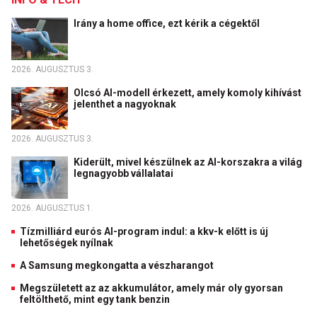
Irány a home office, ezt kérik a cégektől
2026. AUGUSZTUS 3.
Olcsó AI-modell érkezett, amely komoly kihívást
jelenthet a nagyoknak
2026. AUGUSZTUS 3.
Kiderült, mivel készülnek az AI-korszakra a világ
legnagyobb vállalatai
2026. AUGUSZTUS 1.
Tízmilliárd eurós AI-program indul: a kkv-k előtt is új
lehetőségek nyílnak
A Samsung megkongatta a vészharangot
Megszületett az az akkumulátor, amely már oly gyorsan
feltölthető, mint egy tank benzin