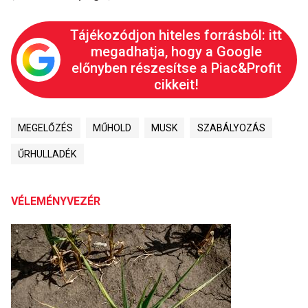
Tájékozódjon hiteles forrásból: itt
megadhatja, hogy a Google
előnyben részesítse a Piac&Profit
cikkeit!
MEGELŐZÉS
MŰHOLD
MUSK
SZABÁLYOZÁS
ŰRHULLADÉK
VÉLEMÉNYVEZÉR