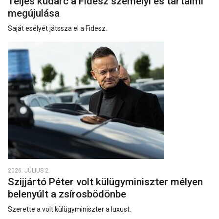
Teljes kudarc a Fidesz személyi és tartalmi
megújulása
Saját esélyét játssza el a Fidesz.
2026. JÚLIUS 2.
Szijjártó Péter volt külügyminiszter mélyen
belenyúlt a zsírosbödönbe
Szerette a volt külügyminiszter a luxust.