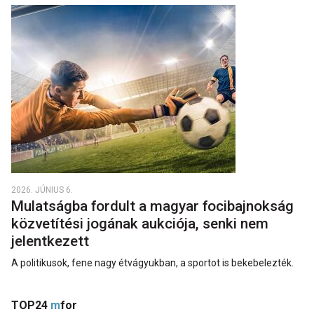
2026. JÚNIUS 6.
Mulatságba fordult a magyar focibajnokság
közvetítési jogának aukciója, senki nem
jelentkezett
A politikusok, fene nagy étvágyukban, a sportot is bekebelezték.
TOP24
m
for