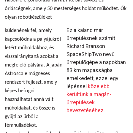
Hasonló elgondolása van az Intelsat távközlési
óriáscégnek, amely 50 mesterséges holdat működtet. Ők
olyan robotkészüléket
Ez a kaland már
küldenének fel, amely
űrrepülésnek számít
kapcsolódna a pályájukról
Richard Branson
letért műholdakhoz, és
SpaceShipTwo nevű
visszairányítaná azokat a
űrrepülőgépe a napokban
megfelelő pályára. A japán
83 km magasságba
Astroscale mágneses
emelkedett, ezzel egy
rendszert fejleszt, amely
lépéssel
közelebb
képes befogni
kerültünk a magán-
használhatatlanná vált
űrrepülések
műholdakat, és össze is
bevezetéséhez.
gyűjti az űrből a
fémhulladékot.