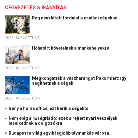
CÉGVEZETÉS & IRÁNYÍTÁS
Rég nem látott fordulat a családi cégeknél
2026. AUGUSZTUS 5.
Hőhatárt követelnek a munkahelyekre
2026. AUGUSZTUS 5.
Megkongatták a vészharangot Paks miatt: így
segíthetnek a cégek
2026. AUGUSZTUS 4.
Irány a home office, ezt kérik a cégektől
Nem elég a hőségriadó: ezek a rejtett nyári veszélyek
leselkednek a dolgozókra
Budapest a világ egyik legjobb távmunkás városa