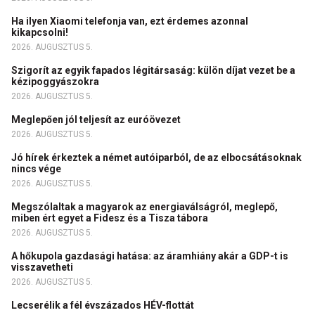
Ha ilyen Xiaomi telefonja van, ezt érdemes azonnal
kikapcsolni!
2026. AUGUSZTUS 5.
Szigorít az egyik fapados légitársaság: külön díjat vezet be a
kézipoggyászokra
2026. AUGUSZTUS 5.
Meglepően jól teljesít az euróövezet
2026. AUGUSZTUS 5.
Jó hírek érkeztek a német autóiparból, de az elbocsátásoknak
nincs vége
2026. AUGUSZTUS 5.
Megszólaltak a magyarok az energiaválságról, meglepő,
miben ért egyet a Fidesz és a Tisza tábora
2026. AUGUSZTUS 5.
A hőkupola gazdasági hatása: az áramhiány akár a GDP-t is
visszavetheti
2026. AUGUSZTUS 5.
Lecserélik a fél évszázados HÉV-flottát