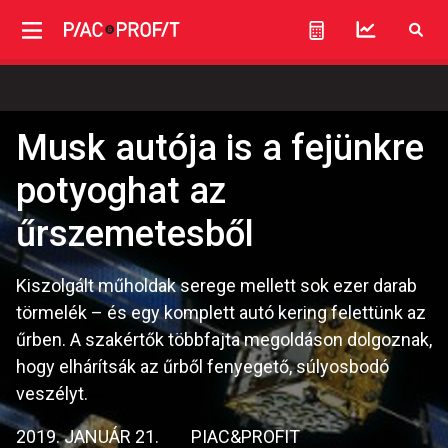
Musk autója is a fejünkre
potyoghat az
űrszemetesből
Kiszolgált műholdak serege mellett sok ezer darab
törmelék – és egy komplett autó kering felettünk az
űrben. A szakértők többfajta megoldáson dolgoznak,
hogy elhárítsák az űrből fenyegető, súlyosbodó
veszélyt.
2019. JANUÁR 21.
PIAC&PROFIT