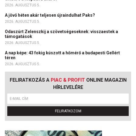
2026. AUGUSZTUS 5.
A jövő héten akár teljesen újraindulhat Paks?
2026. AUGUSZTUS 5.
Odaszúrt Zelenszkij a szövetségeseknek: visszaestek a
támogatások
2026. AUGUSZTUS 5.
A nap képe: 43 fokig kúszott a hőmérő a budapesti Gellért
téren
2026. AUGUSZTUS 5.
FELIRATKOZÁS A
PIAC & PROFIT
ONLINE MAGAZIN
HÍRLEVELÉRE
FELIRATKOZOM