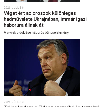
2026. JÚLIUS 6.
Véget ért az oroszok különleges
hadművelete Ukrajnában, immár igazi
háborúra állnak át
A civilek öldöklése háborús bűncselekmény.
2026. JÚLIUS 3.