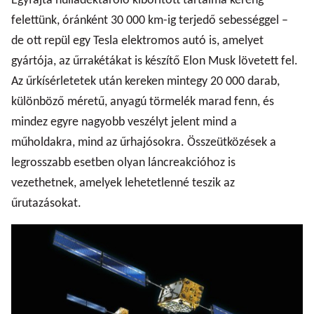
Egyfajta hulladéktároló kiborított tartalma kereng
felettünk, óránként 30 000 km-ig terjedő sebességgel –
de ott repül egy Tesla elektromos autó is, amelyet
gyártója, az űrrakétákat is készítő Elon Musk lövetett fel.
Az űrkísérletetek után kereken mintegy 20 000 darab,
különböző méretű, anyagú törmelék marad fenn, és
mindez egyre nagyobb veszélyt jelent mind a
műholdakra, mind az űrhajósokra. Összeütközések a
legrosszabb esetben olyan láncreakcióhoz is
vezethetnek, amelyek lehetetlenné teszik az
űrutazásokat.