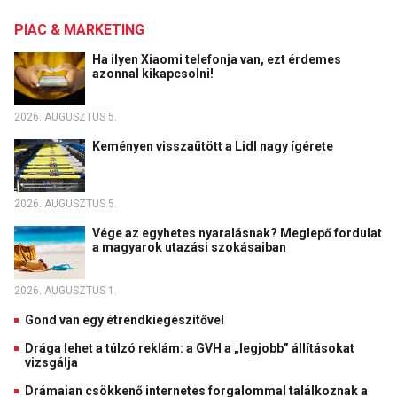
PIAC & MARKETING
Ha ilyen Xiaomi telefonja van, ezt érdemes
azonnal kikapcsolni!
2026. AUGUSZTUS 5.
Keményen visszaütött a Lidl nagy ígérete
2026. AUGUSZTUS 5.
Vége az egyhetes nyaralásnak? Meglepő fordulat
a magyarok utazási szokásaiban
2026. AUGUSZTUS 1.
Gond van egy étrendkiegészítővel
Drága lehet a túlzó reklám: a GVH a „legjobb” állításokat
vizsgálja
Drámaian csökkenő internetes forgalommal találkoznak a