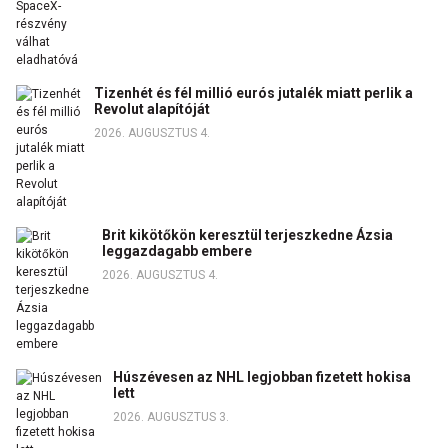
Tizenhét és fél millió eurós jutalék miatt perlik a
Revolut alapítóját
2026. AUGUSZTUS 4.
Brit kikötőkön keresztül terjeszkedne Ázsia
leggazdagabb embere
2026. AUGUSZTUS 4.
Húszévesen az NHL legjobban fizetett hokisa
lett
2026. AUGUSZTUS 3.