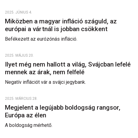
2025. JÚNIUS 4.
Miközben a magyar infláció száguld, az
európai a vártnál is jobban csökkent
Befékezett az eurózónás infláció.
2025. MÁJUS 20.
Ilyet még nem hallott a világ, Svájcban lefelé
mennek az árak, nem felfelé
Negatív inflációt vár a svájci jegybank.
2025. MÁRCIUS 28.
Megjelent a legújabb boldogság rangsor,
Európa az élen
A boldogság mérhető.