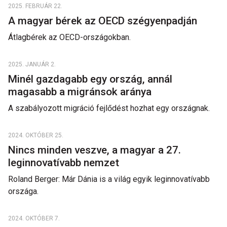
2025. FEBRUÁR 22.
A magyar bérek az OECD szégyenpadján
Átlagbérek az OECD-országokban.
2025. JANUÁR 2.
Minél gazdagabb egy ország, annál
magasabb a migránsok aránya
A szabályozott migráció fejlődést hozhat egy országnak.
2024. OKTÓBER 25.
Nincs minden veszve, a magyar a 27.
leginnovatívabb nemzet
Roland Berger: Már Dánia is a világ egyik leginnovatívabb
országa.
2024. OKTÓBER 7.