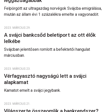
leggazdagabbak
Felpörgött az ultragazdag norvégok Svájcba emigrálása,
miután az állam évi 1 százalékra emelte a vagyonadót.
2023. MÁRCIUS 29.
A svájci bankcsőd beletiport az ott élők
lelkébe
Svájcban jelentősen romlott a befektetői hangulat
márciusban.
2023. MÁRCIUS 23.
Vérfagyasztó nagyságú lett a svájci
alapkamat
Kamatot emelt a svájci jegybank.
2023. MÁRCIUS 21.
Világszerte összeomlik a bankrendszer?