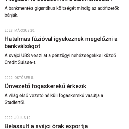
A bankmentés gigantikus költségét mindig az adófizetők
bánják.
2023. MÁRCIUS 20.
Hatalmas fúzióval igyekeznek megelőzni a
bankválságot
A svájci UBS veszi át a pénzügyi nehézségekkel küzdő
Credit Suisse-t.
2022. OKTÓBER 5.
Önvezető fogaskerekű érkezik
A világ első vezető nélküli fogaskerekű vasútja a
Stadlertől.
2022. JÚLIUS 19.
Belassult a svájci órak exportja