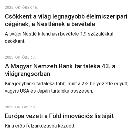
2025. OKTÓBER 16.
Csökkent a világ legnagyobb élelmiszeripari
cégének, a Nestlének a bevétele
A svájci Nestlé kilenchavi bevétele 1,9 százalékkal
csökkent.
2025. OKTÓBER 7.
A Magyar Nemzeti Bank tartaléka 43. a
világrangsorban
Kína jegybanki tartaléka több, mint a 2-3 helyezetté együtt,
vagyis USA és Japán tartaléka összesen.
2025. OKTÓBER 2.
Európa vezeti a Föld innovációs listáját
Kína erős felzárkózásba kezdett.