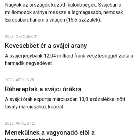
Nagyok az országok közötti különbségek. Svájcban a
milliomosok aránya messze a legmagasabb, nemcsak
Európában, hanem a világon (15,6 százalék).
2023. OKTÓBER 31.
Kevesebbet ér a svájci arany
A svájci jegybank 12,04 milliárd frank veszteséggel zárta a
harmadik negyedévet.
2023. ÁPRILIS 25.
Ráharaptak a svájci órákra
A svájci órák exportja márciusban 13,8 százalékkal nőtt
tavaly márciusához képest.
2023. ÁPRILIS 12.
Menekülnek a vagyonadó elől a