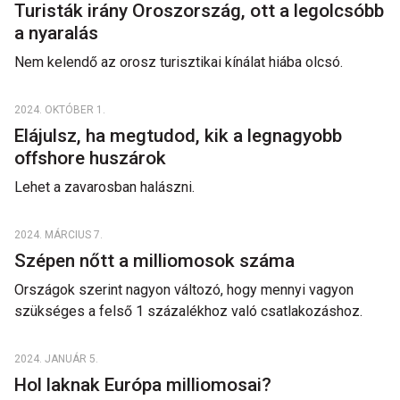
Turisták irány Oroszország, ott a legolcsóbb
a nyaralás
Nem kelendő az orosz turisztikai kínálat hiába olcsó.
2024. OKTÓBER 1.
Elájulsz, ha megtudod, kik a legnagyobb
offshore huszárok
Lehet a zavarosban halászni.
2024. MÁRCIUS 7.
Szépen nőtt a milliomosok száma
Országok szerint nagyon változó, hogy mennyi vagyon
szükséges a felső 1 százalékhoz való csatlakozáshoz.
2024. JANUÁR 5.
Hol laknak Európa milliomosai?