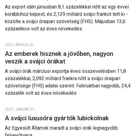
Az export idén júniusban 8,1 százalékkal nőtt az egy évvel
korábbihoz képest, és 2,129 milliárd svájci frankot tett ki -
közölte a svájci óraipari szövetség (FHS). Májusban 13,6
százalékos volt az éves növekedés.
2022. ÁPRILIS 26.
Az emberek hisznek a jövőben, nagyon
veszik a svájci órákat
A svájci órák márciusi exportja éves összevetésben 11,8
százalékkal, 2,092 milliárd frankra nőtt a svájci óraipari
szövetsége (FHS) adatai szerint. Februárban nagyobb, 24,4
százalék volt az éves növekedés.
2022. JANUÁR 31.
A svájci luxusóra gyártók lubickolnak
Az Egyesült Államok maradt a svájci órák legnagyobb
felvevőpiaca.