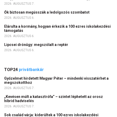
2026. AUGUSZTUS 7.
Ők biztosan megússzák a ledolgozós szombatot
2026. AUGUSZTUS 6.
Elárulta a kormány, hogyan érkezik a 100 ezres iskolakezdési
támogatás
2026. AUGUSZTUS 6.
Lipcsei drónügy: megszólalt a reptér
2026. AUGUSZTUS 6.
TOP24
privátbankár
Győzelmet hirdetett Magyar Péter – mindenki visszatérhet a
megszokotthoz
2026. AUGUSZTUS 7.
„Kevésen múlt a katasztrófa” – szintet léphetett az orosz
hibrid hadviselés
2026. AUGUSZTUS 7.
Sok család várja: kiderültek a 100 ezres iskolakezdési