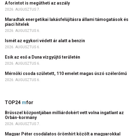
A forintot is megütheti az aszály
2026. AUGUSZTUS 7.
Maradtak energetikai lakásfelújításra állami támogatások és
piaci hitelek
2026. AUGUSZTUS 6.
Ismét az egykori védett ár alatt a benzin
2026. AUGUSZTUS 6.
Esik az eső a Duna vízgyűjtő területén
2026. AUGUSZTUS 6.
Mérnöki csoda született, 110 emelet magas úszó szélerőmű
2026. AUGUSZTUS 6.
TOP24
m
for
Brüsszel központjában milliárdokért vett volna ingatlant az
Orbán-kormány
2026. AUGUSZTUS 7.
Magyar Péter csodálatos örömhírt közölt a magyarokkal