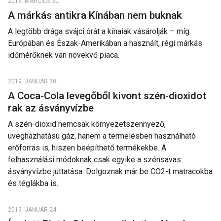
2019. MÁRCIUS 30.
A márkás antikra Kínában nem buknak
A legtöbb drága svájci órát a kínaiak vásárolják – míg
Európában és Észak-Amerikában a használt, régi márkás
időmérőknek van növekvő piaca.
2019. JANUÁR 30.
A Coca-Cola levegőből kivont szén-dioxidot
rak az ásványvízbe
A szén-dioxid nemcsak környezetszennyező,
üvegházhatású gáz, hanem a termelésben használható
erőforrás is, hiszen beépíthető termékekbe. A
felhasználási módoknak csak egyike a szénsavas
ásványvízbe juttatása. Dolgoznak már be CO2-t matracokba
és téglákba is.
2019. JANUÁR 24.