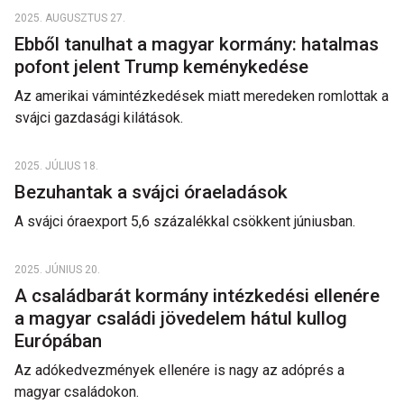
2025. AUGUSZTUS 27.
Ebből tanulhat a magyar kormány: hatalmas
pofont jelent Trump keménykedése
Az amerikai vámintézkedések miatt meredeken romlottak a
svájci gazdasági kilátások.
2025. JÚLIUS 18.
Bezuhantak a svájci óraeladások
A svájci óraexport 5,6 százalékkal csökkent júniusban.
2025. JÚNIUS 20.
A családbarát kormány intézkedési ellenére
a magyar családi jövedelem hátul kullog
Európában
Az adókedvezmények ellenére is nagy az adóprés a
magyar családokon.