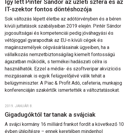
Így lett Pintér Sándor az üzleti szféra és az
IT-szektor fontos döntéshozója
Sok változás lépett életbe az adótörvényben és a béren
kívüli juttatások szabályaiban 2019 elején. Pintér Sándor
jogosultságai és kompetenciái pedig jóváhagyási és
vétójoggal gyarapodtak az EU-n kívüli cégek és
magánszemélyek cégvásárlásainak ügyeiben, ha a
vállalkozás nemzetbiztonságilag kiemelt fontosságú
ágazatban működik, s termékei hadászati célra is
használhatók. Ezzel a média- és szoftveripar akvizíciós
mozgásainak is egyik felügyelőjévé válik tehát a
belügyminiszter. A Piac & Profit Adó, cafeteria, munkajog
konferenciáján szakértők ismertették a változtatásokat.
2019. JANUÁR 8.
Gigadugóktól tartanak a svájciak
A svájci kormány 16 milliárd frankot fordít a következő 10
évben útépítésre – ennek keretében mindenhol