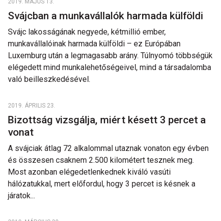
2019. MÁJUS 13.
Svájcban a munkavállalók harmada külföldi
Svájc lakosságának negyede, kétmillió ember,
munkavállalóinak harmada külföldi – ez Európában
Luxemburg után a legmagasabb arány. Túlnyomó többségük
elégedett mind munkalehetőségeivel, mind a társadalomba
való beilleszkedésével.
2019. ÁPRILIS 23.
Bizottság vizsgálja, miért késett 3 percet a
vonat
A svájciak átlag 72 alkalommal utaznak vonaton egy évben
és összesen csaknem 2.500 kilométert tesznek meg.
Most azonban elégedetlenkednek kiváló vasúti
hálózatukkal, mert előfordul, hogy 3 percet is késnek a
járatok...