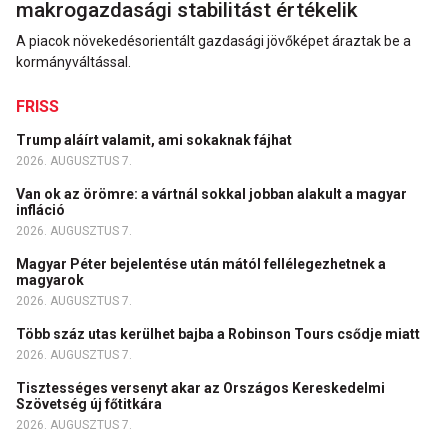
makrogazdasági stabilitást értékelik
A piacok növekedésorientált gazdasági jövőképet áraztak be a
kormányváltással.
FRISS
Trump aláírt valamit, ami sokaknak fájhat
2026. AUGUSZTUS 7.
Van ok az örömre: a vártnál sokkal jobban alakult a magyar
infláció
2026. AUGUSZTUS 7.
Magyar Péter bejelentése után mától fellélegezhetnek a
magyarok
2026. AUGUSZTUS 7.
Több száz utas kerülhet bajba a Robinson Tours csődje miatt
2026. AUGUSZTUS 7.
Tisztességes versenyt akar az Országos Kereskedelmi
Szövetség új főtitkára
2026. AUGUSZTUS 7.