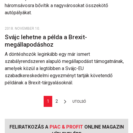
háromsávosra bővítik a nagyvárosokat összekötő
autópályákat.
2018. NOVEMBER 10.
Svájc lehetne a példa a Brexit-
megállapodáshoz
A döntéshozók leginkább egy már ismert
szabályrendszeren alapuló megállapodást támogatnának,
amelyek közül a legtöbben a Svájc-EU
szabadkereskedelmi egyezményt tartják követendő
példának a Brexit-tárgyalásoknál.
1
2
UTOLSÓ
FELIRATKOZÁS A
PIAC & PROFIT
ONLINE MAGAZIN