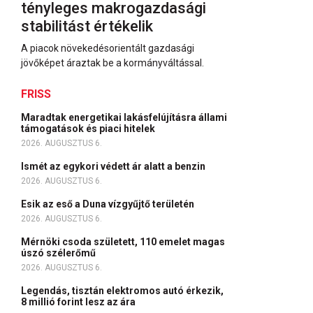
tényleges makrogazdasági
stabilitást értékelik
A piacok növekedésorientált gazdasági
jövőképet áraztak be a kormányváltással.
FRISS
Maradtak energetikai lakásfelújításra állami
támogatások és piaci hitelek
2026. AUGUSZTUS 6.
Ismét az egykori védett ár alatt a benzin
2026. AUGUSZTUS 6.
Esik az eső a Duna vízgyűjtő területén
2026. AUGUSZTUS 6.
Mérnöki csoda született, 110 emelet magas
úszó szélerőmű
2026. AUGUSZTUS 6.
Legendás, tisztán elektromos autó érkezik,
8 millió forint lesz az ára