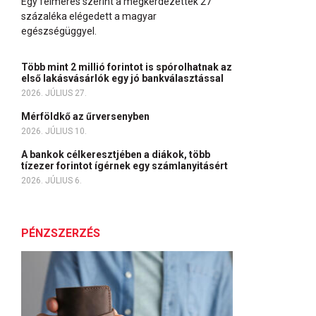
Egy felmérés szerint a megkérdezettek 27
százaléka elégedett a magyar
egészségüggyel.
Több mint 2 millió forintot is spórolhatnak az
első lakásvásárlók egy jó bankválasztással
2026. JÚLIUS 27.
Mérföldkő az űrversenyben
2026. JÚLIUS 10.
A bankok célkeresztjében a diákok, több
tízezer forintot ígérnek egy számlanyitásért
2026. JÚLIUS 6.
PÉNZSZERZÉS