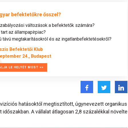
gyar befektetőkre ősszel?
szabályozási változások a befektetők számára?
tart az állampapírpiac?
távú megtakarításokról és az ingatlanbefektetésekről?
szis Befektetői Klub
zeptember 24., Budapest
ALJA LE HELYÉT MOST >>
kvizíciós hatásoktól megtisztított, úgynevezett organikus
t időszakban. A vállalat átlagosan 2,8 százalékkal növelte