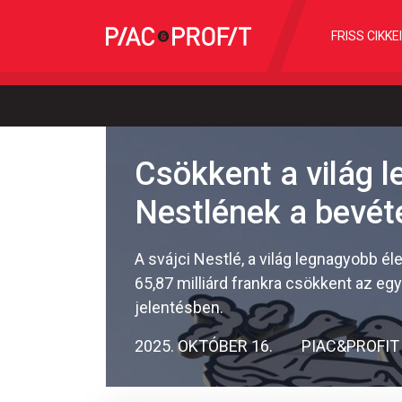
FRISS CIKKE
Csökkent a világ l
Nestlének a bevét
A svájci Nestlé, a világ legnagyobb él
65,87 milliárd frankra csökkent az egy 
jelentésben.
2025. OKTÓBER 16.
PIAC&PROFIT