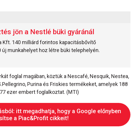
ztés jön a Nestlé büki gyáránál
 Kft. 140 milliárd forintos kapacitásbővítő
 új munkahelyet hoz létre büki telephelyén.
márkát foglal magában, köztük a Nescafé, Nesquik, Nestea,
 S.Pellegrino, Purina és Friskies termékeket, amelyek 188
77 ezer embert foglalkoztat. (MTI)
ásból: itt megadhatja, hogy a Google előnyben
ítse a Piac&Profit cikkeit!