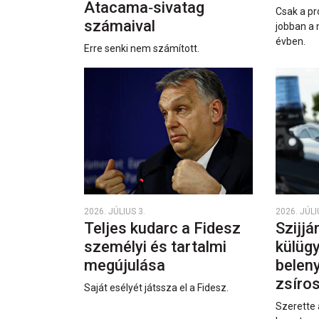
Atacama‑sivatag
Csak a pr
számaival
jobban a 
évben.
Erre senki nem számított.
2026. JÚLIUS 3.
2026. JÚLI
Teljes kudarc a Fidesz
Szijjá
személyi és tartalmi
külüg
megújulása
beleny
zsíro
Saját esélyét játssza el a Fidesz.
Szerette 