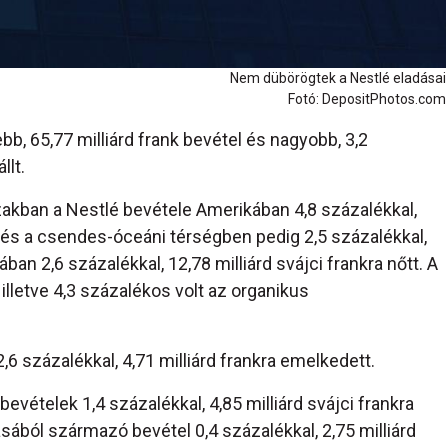
Nem dübörögtek a Nestlé eladásai
Fotó: DepositPhotos.com
, 65,77 milliárd frank bevétel és nagyobb, 3,2
llt.
zakban a Nestlé bevétele Amerikában 4,8 százalékkal,
an és a csendes-óceáni térségben pedig 2,5 százalékkal,
ban 2,6 százalékkal, 12,78 milliárd svájci frankra nőtt. A
illetve 4,3 százalékos volt az organikus
 százalékkal, 4,71 milliárd frankra emelkedett.
ételek 1,4 százalékkal, 4,85 milliárd svájci frankra
sából származó bevétel 0,4 százalékkal, 2,75 milliárd