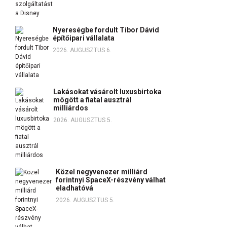
Nyereségbe fordult Tibor Dávid
építőipari vállalata
2026. AUGUSZTUS 6.
Lakásokat vásárolt luxusbirtoka
mögött a fiatal ausztrál
milliárdos
2026. AUGUSZTUS 5.
Közel negyvenezer milliárd
forintnyi SpaceX-részvény válhat
eladhatóvá
2026. AUGUSZTUS 5.