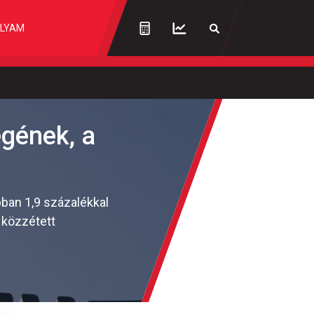
LYAM
égének, a
pban 1,9 százalékkal
n közzétett