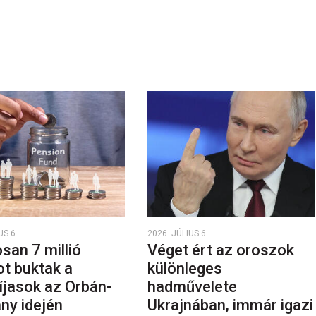
US 6.
2026. JÚLIUS 6.
san 7 millió
Véget ért az oroszok
ot buktak a
különleges
íjasok az Orbán-
hadművelete
ny idején
Ukrajnában, immár igazi