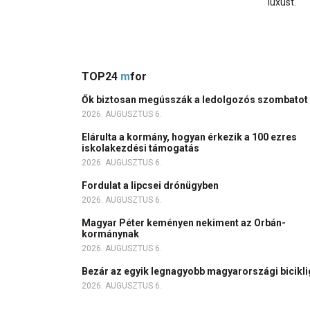
luxust.
TOP24
m
for
Ők biztosan megússzák a ledolgozós szombatot
2026. AUGUSZTUS 6.
Elárulta a kormány, hogyan érkezik a 100 ezres
iskolakezdési támogatás
2026. AUGUSZTUS 6.
Fordulat a lipcsei drónügyben
2026. AUGUSZTUS 6.
Magyar Péter keményen nekiment az Orbán-
kormánynak
2026. AUGUSZTUS 6.
Bezár az egyik legnagyobb magyarországi bicikl
2026. AUGUSZTUS 6.