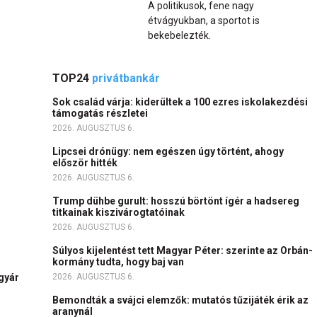
A politikusok, fene nagy
étvágyukban, a sportot is
bekebelezték.
TOP24
privátbankár
Sok család várja: kiderültek a 100 ezres iskolakezdési
támogatás részletei
2026. AUGUSZTUS 6.
Lipcsei drónügy: nem egészen úgy történt, ahogy
először hitték
2026. AUGUSZTUS 6.
Trump dühbe gurult: hosszú börtönt ígér a hadsereg
titkainak kiszivárogtatóinak
2026. AUGUSZTUS 6.
Súlyos kijelentést tett Magyar Péter: szerinte az Orbán-
kormány tudta, hogy baj van
igyár
2026. AUGUSZTUS 6.
Bemondták a svájci elemzők: mutatós tűzijáték érik az
aranynál