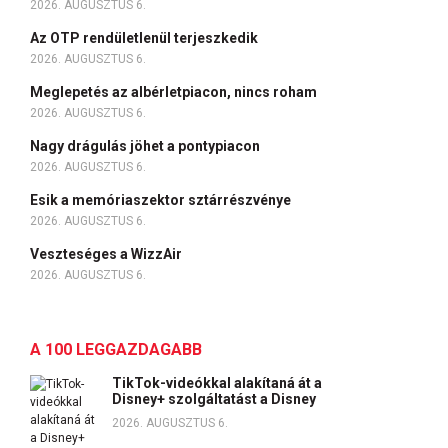
2026. AUGUSZTUS 6.
Az OTP rendületlenül terjeszkedik
2026. AUGUSZTUS 6.
Meglepetés az albérletpiacon, nincs roham
2026. AUGUSZTUS 6.
Nagy drágulás jöhet a pontypiacon
2026. AUGUSZTUS 6.
Esik a memóriaszektor sztárrészvénye
2026. AUGUSZTUS 6.
Veszteséges a WizzAir
2026. AUGUSZTUS 6.
A 100 LEGGAZDAGABB
TikTok-videókkal alakítaná át a
Disney+ szolgáltatást a Disney
2026. AUGUSZTUS 6.