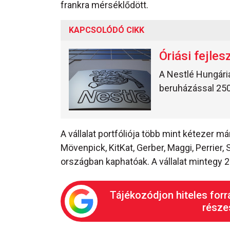
frankra mérséklődött.
KAPCSOLÓDÓ CIKK
Óriási fejles
A Nestlé Hungária
beruházással 250
A vállalat portfóliója több mint kétezer 
Mövenpick, KitKat, Gerber, Maggi, Perrier,
országban kaphatóak. A vállalat mintegy 2
Tájékozódjon hiteles forr
részes