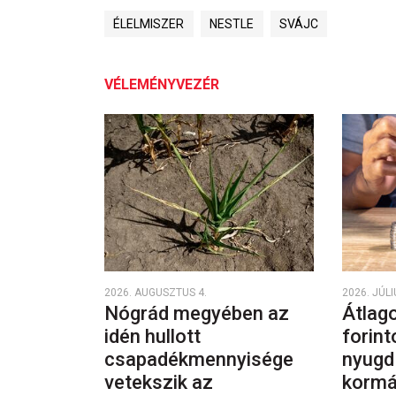
ÉLELMISZER
NESTLE
SVÁJC
VÉLEMÉNYVEZÉR
2026. AUGUSZTUS 4.
2026. JÚLI
Nógrád megyében az
Átlago
idén hullott
forint
csapadékmennyisége
nyugd
vetekszik az
kormá