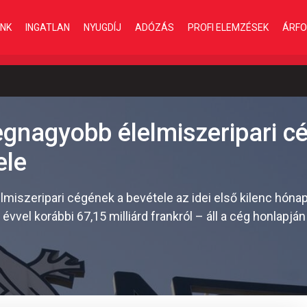
INK
INGATLAN
NYUGDÍJ
ADÓZÁS
PROFI ELEMZÉSEK
ÁRFO
egnagyobb élelmiszeripari c
ele
elmiszeripari cégének a bevétele az idei első kilenc hóna
évvel korábbi 67,15 milliárd frankról – áll a cég honlapjá