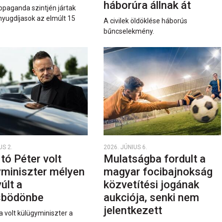
háborúra állnak át
opaganda szintjén jártak
nyugdíjasok az elmúlt 15
A civilek öldöklése háborús
bűncselekmény.
US 2.
2026. JÚNIUS 6.
rtó Péter volt
Mulatságba fordult a
yminiszter mélyen
magyar focibajnokság
últ a
közvetítési jogának
sbödönbe
aukciója, senki nem
jelentkezett
a volt külügyminiszter a