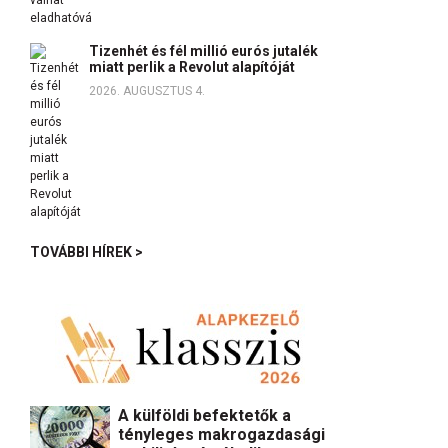
Tizenhét és fél millió eurós jutalék
miatt perlik a Revolut alapítóját
2026. AUGUSZTUS 4.
TOVÁBBI HÍREK >
A külföldi befektetők a
tényleges makrogazdasági