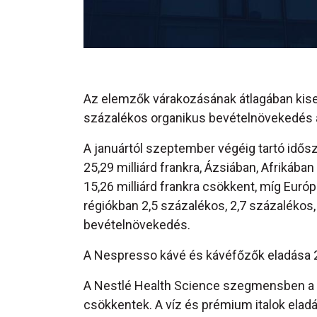
Az elemzők várakozásának átlagában kisebb
százalékos organikus bevételnövekedés á
A januártól szeptember végéig tartó idős
25,29 milliárd frankra, Ázsiában, Afrikáb
15,26 milliárd frankra csökkent, míg Európá
régiókban 2,5 százalékos, 2,7 százalékos, 
bevételnövekedés.
A Nespresso kávé és kávéfőzők eladása 2,6
A Nestlé Health Science szegmensben a bev
csökkentek. A víz és prémium italok eladá