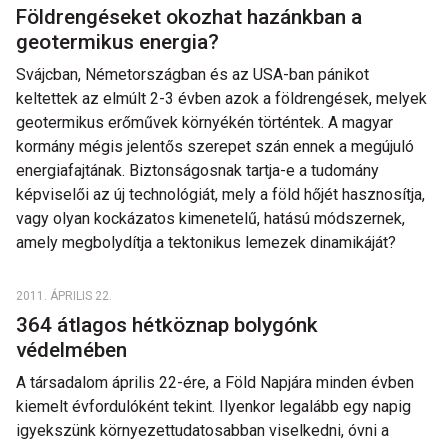
Földrengéseket okozhat hazánkban a
geotermikus energia?
Svájcban, Németországban és az USA-ban pánikot
keltettek az elmúlt 2-3 évben azok a földrengések, melyek
geotermikus erőművek környékén történtek. A magyar
kormány mégis jelentős szerepet szán ennek a megújuló
energiafajtának. Biztonságosnak tartja-e a tudomány
képviselői az új technológiát, mely a föld hőjét hasznosítja,
vagy olyan kockázatos kimenetelű, hatású módszernek,
amely megbolydítja a tektonikus lemezek dinamikáját?
2011. ÁPRILIS 22.
364 átlagos hétköznap bolygónk
védelmében
A társadalom április 22-ére, a Föld Napjára minden évben
kiemelt évfordulóként tekint. Ilyenkor legalább egy napig
igyekszünk környezettudatosabban viselkedni, óvni a