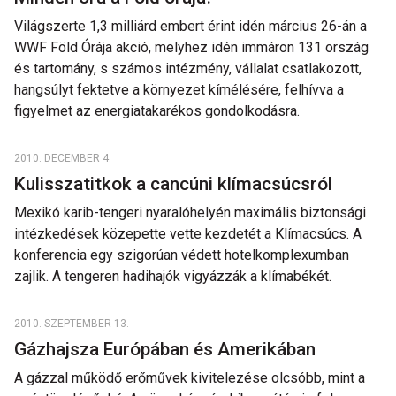
Világszerte 1,3 milliárd embert érint idén március 26-án a
WWF Föld Órája akció, melyhez idén immáron 131 ország
és tartomány, s számos intézmény, vállalat csatlakozott,
hangsúlyt fektetve a környezet kímélésére, felhívva a
figyelmet az energiatakarékos gondolkodásra.
2010. DECEMBER 4.
Kulisszatitkok a cancúni klímacsúcsról
Mexikó karib-tengeri nyaralóhelyén maximális biztonsági
intézkedések közepette vette kezdetét a Klímacsúcs. A
konferencia egy szigorúan védett hotelkomplexumban
zajlik. A tengeren hadihajók vigyázzák a klímabékét.
2010. SZEPTEMBER 13.
Gázhajsza Európában és Amerikában
A gázzal működő erőművek kivitelezése olcsóbb, mint a