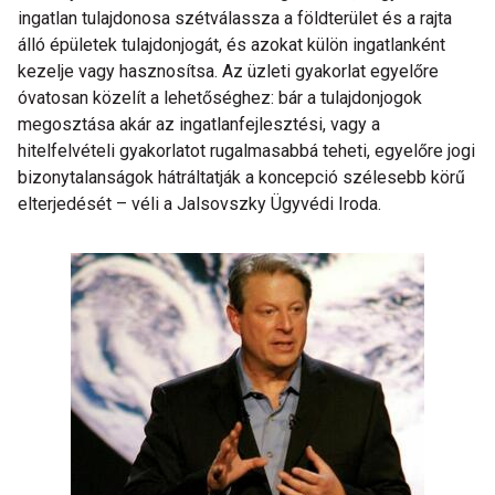
ingatlan tulajdonosa szétválassza a földterület és a rajta
álló épületek tulajdonjogát, és azokat külön ingatlanként
kezelje vagy hasznosítsa. Az üzleti gyakorlat egyelőre
óvatosan közelít a lehetőséghez: bár a tulajdonjogok
megosztása akár az ingatlanfejlesztési, vagy a
hitelfelvételi gyakorlatot rugalmasabbá teheti, egyelőre jogi
bizonytalanságok hátráltatják a koncepció szélesebb körű
elterjedését – véli a Jalsovszky Ügyvédi Iroda.