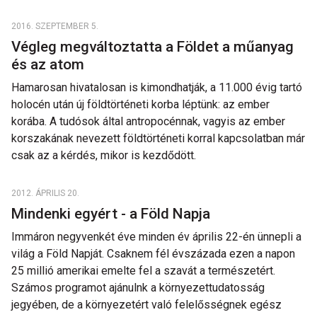
2016. SZEPTEMBER 5.
Végleg megváltoztatta a Földet a műanyag
és az atom
Hamarosan hivatalosan is kimondhatják, a 11.000 évig tartó
holocén után új földtörténeti korba léptünk: az ember
korába. A tudósok által antropocénnak, vagyis az ember
korszakának nevezett földtörténeti korral kapcsolatban már
csak az a kérdés, mikor is kezdődött.
2012. ÁPRILIS 20.
Mindenki egyért - a Föld Napja
Immáron negyvenkét éve minden év április 22-én ünnepli a
világ a Föld Napját. Csaknem fél évszázada ezen a napon
25 millió amerikai emelte fel a szavát a természetért.
Számos programot ajánulnk a környezettudatosság
jegyében, de a környezetért való felelősségnek egész