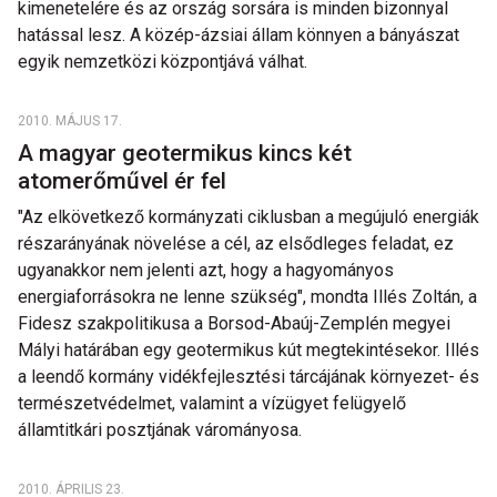
kimenetelére és az ország sorsára is minden bizonnyal
hatással lesz. A közép-ázsiai állam könnyen a bányászat
egyik nemzetközi központjává válhat.
2010. MÁJUS 17.
A magyar geotermikus kincs két
atomerőművel ér fel
"Az elkövetkező kormányzati ciklusban a megújuló energiák
részarányának növelése a cél, az elsődleges feladat, ez
ugyanakkor nem jelenti azt, hogy a hagyományos
energiaforrásokra ne lenne szükség", mondta Illés Zoltán, a
Fidesz szakpolitikusa a Borsod-Abaúj-Zemplén megyei
Mályi határában egy geotermikus kút megtekintésekor. Illés
a leendő kormány vidékfejlesztési tárcájának környezet- és
természetvédelmet, valamint a vízügyet felügyelő
államtitkári posztjának várományosa.
2010. ÁPRILIS 23.