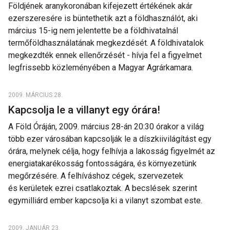
Földjének aranykoronában kifejezett értékének akár
ezerszeresére is büntethetik azt a földhasználót, aki
március 15-ig nem jelentette be a földhivatalnál
termőföldhasználatának megkezdését. A földhivatalok
megkezdték ennek ellenőrzését - hívja fel a figyelmet
legfrissebb közleményében a Magyar Agrárkamara.
2009. MÁRCIUS 28.
Kapcsolja le a villanyt egy órára!
A Föld Óráján, 2009. március 28-án 20:30 órakor a világ
több ezer városában kapcsolják le a díszkiivilágítást egy
órára, melynek célja, hogy felhívja a lakosság figyelmét az
energiatakarékosság fontosságára, és környezetünk
megőrzésére. A felhíváshoz cégek, szervezetek
és kerületek ezrei csatlakoztak. A becslések szerint
egymilliárd ember kapcsolja ki a vilanyt szombat este.
2009. JANUÁR 23.