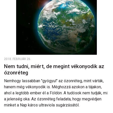
2018. FEBRUÁR 26.
Nem tudni, miért, de megint vékonyodik az
ózonréteg
Nemhogy lassabban "gyógyul" az ózonréteg, mint várták,
hanem még vékonyodik is. Méghozzá azokon a tájakon,
ahol a legtöbb ember él a Földön. A tudósok nem tudják, mi
a jelenség oka. Az ózonréteg feladata, hogy megvédjen
minket a Nap káros ultraviola sugárzásától.