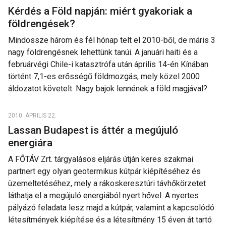
Kérdés a Föld napján: miért gyakoriak a
földrengések?
Mindössze három és fél hónap telt el 2010-ből, de máris 3
nagy földrengésnek lehettünk tanúi. A januári haiti és a
februárvégi Chile-i katasztrófa után április 14-én Kínában
történt 7,1-es erősségű földmozgás, mely közel 2000
áldozatot követelt. Nagy bajok lennének a föld magjával?
2010. ÁPRILIS 22.
Lassan Budapest is áttér a megújuló
energiára
A FŐTÁV Zrt. tárgyalásos eljárás útján keres szakmai
partnert egy olyan geotermikus kútpár kiépítéséhez és
üzemeltetéséhez, mely a rákoskeresztúri távhőkörzetet
láthatja el a megújuló energiából nyert hővel. A nyertes
pályázó feladata lesz majd a kútpár, valamint a kapcsolódó
létesítmények kiépítése és a létesítmény 15 éven át tartó