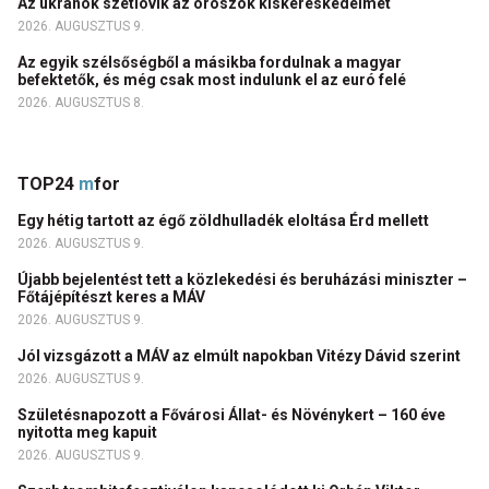
Az ukránok szétlövik az oroszok kiskereskedelmét
2026. AUGUSZTUS 9.
Az egyik szélsőségből a másikba fordulnak a magyar
befektetők, és még csak most indulunk el az euró felé
2026. AUGUSZTUS 8.
TOP24
m
for
Egy hétig tartott az égő zöldhulladék eloltása Érd mellett
2026. AUGUSZTUS 9.
Újabb bejelentést tett a közlekedési és beruházási miniszter –
Főtájépítészt keres a MÁV
2026. AUGUSZTUS 9.
Jól vizsgázott a MÁV az elmúlt napokban Vitézy Dávid szerint
2026. AUGUSZTUS 9.
Születésnapozott a Fővárosi Állat- és Növénykert – 160 éve
nyitotta meg kapuit
2026. AUGUSZTUS 9.