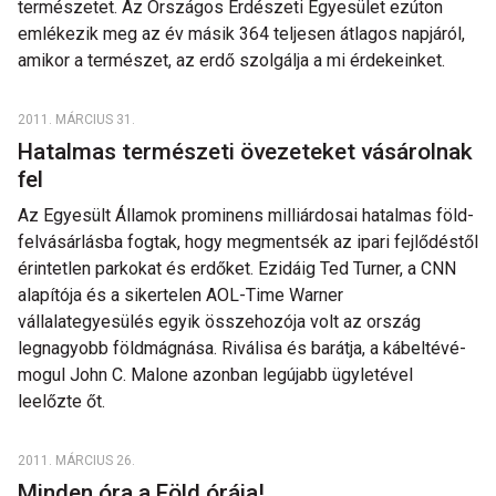
természetet. Az Országos Erdészeti Egyesület ezúton
emlékezik meg az év másik 364 teljesen átlagos napjáról,
amikor a természet, az erdő szolgálja a mi érdekeinket.
2011. MÁRCIUS 31.
Hatalmas természeti övezeteket vásárolnak
fel
Az Egyesült Államok prominens milliárdosai hatalmas föld-
felvásárlásba fogtak, hogy megmentsék az ipari fejlődéstől
érintetlen parkokat és erdőket. Ezidáig Ted Turner, a CNN
alapítója és a sikertelen AOL-Time Warner
vállalategyesülés egyik összehozója volt az ország
legnagyobb földmágnása. Riválisa és barátja, a kábeltévé-
mogul John C. Malone azonban legújabb ügyletével
leelőzte őt.
2011. MÁRCIUS 26.
Minden óra a Föld órája!