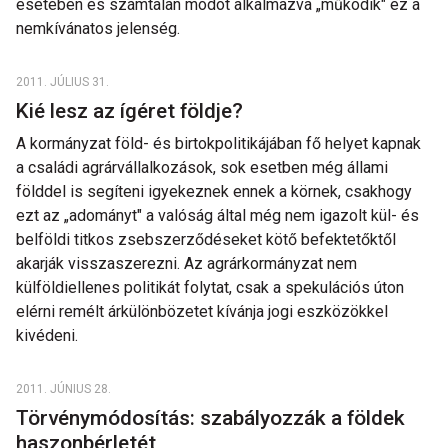
esetében és számtalan módot alkalmazva „működik" ez a
nemkívánatos jelenség.
2011. JÚLIUS 31.
Kié lesz az ígéret földje?
A kormányzat föld- és birtokpolitikájában fő helyet kapnak
a családi agrárvállalkozások, sok esetben még állami
földdel is segíteni igyekeznek ennek a körnek, csakhogy
ezt az „adományt" a valóság által még nem igazolt kül- és
belföldi titkos zsebszerződéseket kötő befektetőktől
akarják visszaszerezni. Az agrárkormányzat nem
külföldiellenes politikát folytat, csak a spekulációs úton
elérni remélt árkülönbözetet kívánja jogi eszközökkel
kivédeni.
2011. JÚNIUS 28.
Törvénymódosítás: szabályozzák a földek
haszonbérletét