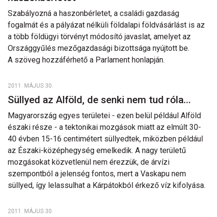
Szabályozná a haszonbérletet, a családi gazdaság
fogalmát és a pályázat nélküli földalapi földvásárlást is az
a több földügyi törvényt módosító javaslat, amelyet az
Országgyűlés mezőgazdasági bizottsága nyújtott be.
A szöveg hozzáférhető a Parlament honlapján.
2011. MÁJUS 30.
Süllyed az Alföld, de senki nem tud róla...
Magyarország egyes területei - ezen belül például Alföld
északi része - a tektonikai mozgások miatt az elmúlt 30-
40 évben 15-16 centimétert süllyedtek, miközben például
az Északi-középhegység emelkedik. A nagy területű
mozgásokat közvetlenül nem érezzük, de árvízi
szempontból a jelenség fontos, mert a Vaskapu nem
süllyed, így lelassulhat a Kárpátokból érkező víz kifolyása.
2011. MÁJUS 30.