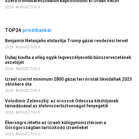
Szerb trombitafesztiválon kapcsolódott ki Orbán Viktor
2026. AUGUSZTUS 9.
TOP24
privátbankár
Benjamin Netanjahu elutasítja Trump gázai rendezési tervét
2026. AUGUSZTUS 9.
Dubaj kiadta a világ egyik legveszélyesebb bűnszervezetének
vezetőjét
2026. AUGUSZTUS 9.
Izrael szerint minimum 2800 gázai terroristát likvidáltak 2023
októbere óta
2026. AUGUSZTUS 9.
Volodimir Zelenszkij: az oroszok Odessza kikötőjének
támadásával az élelmiszerbiztonságot fenyegetik
2026. AUGUSZTUS 9.
Éberségre intette az izraeli külügyminisztérium a
Görögországban tartózkodó izraelieket
2026. AUGUSZTUS 9.