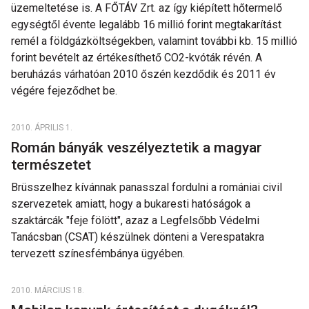
üzemeltetése is. A FŐTÁV Zrt. az így kiépített hőtermelő
egységtől évente legalább 16 millió forint megtakarítást
remél a földgázköltségekben, valamint további kb. 15 millió
forint bevételt az értékesíthető CO2-kvóták révén. A
beruházás várhatóan 2010 őszén kezdődik és 2011 év
végére fejeződhet be.
2010. ÁPRILIS 1.
Román bányák veszélyeztetik a magyar
természetet
Brüsszelhez kívánnak panasszal fordulni a romániai civil
szervezetek amiatt, hogy a bukaresti hatóságok a
szaktárcák "feje fölött", azaz a Legfelsőbb Védelmi
Tanácsban (CSAT) készülnek dönteni a Verespatakra
tervezett színesfémbánya ügyében.
2010. MÁRCIUS 18.