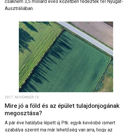
csaknem 3,5 milliárd éves kőzetben fedeztek fel Nyugat-
Ausztráliában.
2017. NOVEMBER 10.
Mire jó a föld és az épület tulajdonjogának
megosztása?
A pár éve hatályba lépett új Ptk. egyik kevésbé ismert
szabálya szerint ma már lehetőség van arra, hogy az