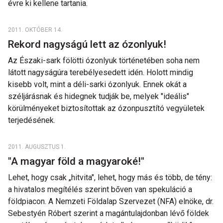
évre ki kellene tartania.
2011. OKTÓBER 14.
Rekord nagyságú lett az ózonlyuk!
Az Északi-sark fölötti ózonlyuk történetében soha nem
látott nagyságúra terebélyesedett idén. Holott mindig
kisebb volt, mint a déli-sarki ózonlyuk. Ennek okát a
széljárásnak és hidegnek tudják be, melyek "ideális"
körülményeket biztosítottak az ózonpusztító vegyületek
terjedésének.
2011. AUGUSZTUS 1.
"A magyar föld a magyaroké!"
Lehet, hogy csak „hitvita", lehet, hogy más és több, de tény:
a hivatalos megítélés szerint bőven van spekuláció a
földpiacon. A Nemzeti Földalap Szervezet (NFA) elnöke, dr.
Sebestyén Róbert szerint a magántulajdonban lévő földek