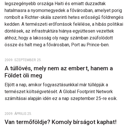
legszegényebb országa Haiti és emiatt duzzadtak
hatalmasra a nyomornegyedek a fővárosban, amelyet porig
rombolt a Richter-skála szerinti hetes erősségű földrengés
kedden. A természeti erőforrások felélése, a hibás politikai
döntések, az infrastruktúra hiánya együttesen vezettek
ahhoz, hogy a lakosság oly nagy számban zsúfolódott
össze és halt meg a fővárosban, Port au Prince-ben.
2009. SZEPTEMBER 25.
A túllövés, mely nem az embert, hanem a
Földet öli meg
Eljött a nap, amikor fogyasztásunkkal már túllépjük a
természet költségvetését. A Global Footprint Network
számításai alapján idén ez a nap szeptember 25-re esik.
2009. ÁPRILIS 25.
Van termőföldje? Komoly bírságot kaphat!