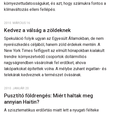
környezettudatosságukat, és azt, hogy számukra fontos a
klímaváltozás elleni fellépés.
2010. MÁRCIUS 16.
Kedvez a válság a zöldeknek
Spekuláció folyik ugyan az Egyesült Államokban, de nem
nyerészkedés céljából, hanem zöld érdekek mentén. A
New York Times felfigyelt az elmúlt hónapokban kialakult
trendre: környezetvédő csoportok dollármilliós
nagyságrendben vásárolnak fel erdőket, ahova
lakóparkokat építettek volna. A mélybe zuhant ingatlan- és
telekárak kedveznek a természet óvásának.
2010. JANUÁR 20.
Pusztító földrengés: Miért haltak meg
annyian Haitin?
A szisztematikus erdőirtás miatt lett a nyugati félteke