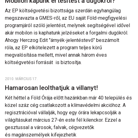
Mobilon kapunk értesítést a dugókról?
Az EP költségvetési bizottsága szerdán egyhangúlag
megszavazta a GMES-ről, az EU saját Föld-megfigyelési
programjáról szóló jelentést, melynek segítségével idővel
akár mobilon is kaphatunk jelzéseket a forgalmi dugókról.
Ahogy Herczog Edit "árnyék-jelentéstevő" beszámolt
róla, az EP elkötelezett a program teljes körű
megvalósítása mellett, mivel annak három éves
költségvetési forrását is biztosítja.
2010. MÁRCIUS 17.
Hamarosan leolthatjuk a villanyt!
Két héttel a Föld Órája előtt hazánkban már 40 település és
közel száz cég csatlakozott a klímavédelmi akcióhoz. A
regisztrációval vállalják, hogy egy órára lekapcsolják a
világításukat március 27-én este fél kilenckor. Ezzel a
gesztussal a városok, falvak, cégvezetők
és magánszemélyek kifejezhetik