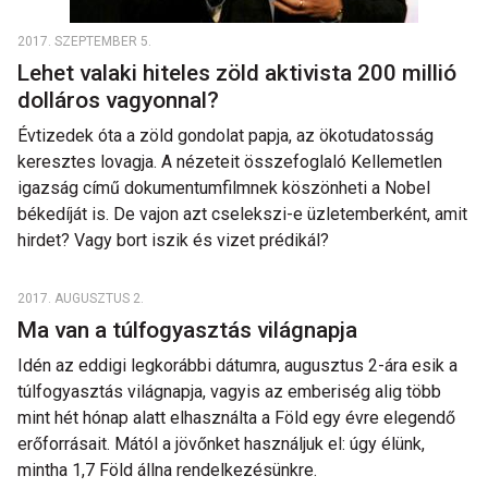
2017. SZEPTEMBER 5.
Lehet valaki hiteles zöld aktivista 200 millió
dolláros vagyonnal?
Évtizedek óta a zöld gondolat papja, az ökotudatosság
keresztes lovagja. A nézeteit összefoglaló Kellemetlen
igazság című dokumentumfilmnek köszönheti a Nobel
békedíját is. De vajon azt cselekszi-e üzletemberként, amit
hirdet? Vagy bort iszik és vizet prédikál?
2017. AUGUSZTUS 2.
Ma van a túlfogyasztás világnapja
Idén az eddigi legkorábbi dátumra, augusztus 2-ára esik a
túlfogyasztás világnapja, vagyis az emberiség alig több
mint hét hónap alatt elhasználta a Föld egy évre elegendő
erőforrásait. Mától a jövőnket használjuk el: úgy élünk,
mintha 1,7 Föld állna rendelkezésünkre.