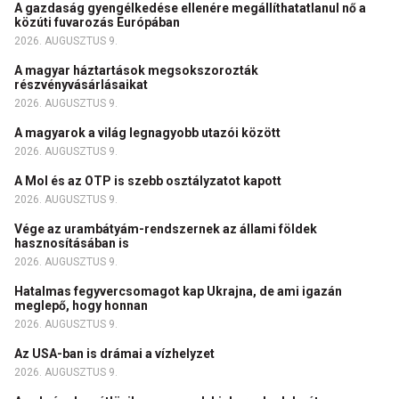
A gazdaság gyengélkedése ellenére megállíthatatlanul nő a
közúti fuvarozás Európában
2026. AUGUSZTUS 9.
A magyar háztartások megsokszorozták
részvényvásárlásaikat
2026. AUGUSZTUS 9.
A magyarok a világ legnagyobb utazói között
2026. AUGUSZTUS 9.
A Mol és az OTP is szebb osztályzatot kapott
2026. AUGUSZTUS 9.
Vége az urambátyám-rendszernek az állami földek
hasznosításában is
2026. AUGUSZTUS 9.
Hatalmas fegyvercsomagot kap Ukrajna, de ami igazán
meglepő, hogy honnan
2026. AUGUSZTUS 9.
Az USA-ban is drámai a vízhelyzet
2026. AUGUSZTUS 9.