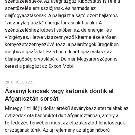
széntüzelésűeké. Az üvegházgáz-kibocsátás is fele a
széntüzelés emissziójának, és harmada az
olajfogyasztásénak. A palagázt a sajtó ezért hajlamos
"viszonylag tiszta" energiaforrásnak titulálni. A
széntüzeléshez képest valóban az, de energia- és
vízigényes, illetve vízszennyező kitermelése erősen
környezetszennyezővé teszi a palarétegek üregeiben
megbúvó gázfajtát. Ezért nem lehet igazi válasz az
olajfüggőség orvoslására. De már Magyarországon is
keresi a palagázt az Exxon Mobil.
2010. JÚLIUS 22.
Ásványi kincsek vagy katonák döntik el
Afganisztán sorsát
Mintegy 1 trillió(!) dollár értékű ásványkészletet találtak az
évtizedek óta háborúktól dúlt Afganisztánban, amely a
felfedezés fényében most az elszalasztott lehetőségek
országának tűnik. Az új fejlemény az afgán háború