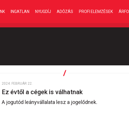
INK
INGATLAN
NYUGDÍJ
ADÓZÁS
PROFI ELEMZÉSEK
ÁRFO
2024. FEBRUÁR 22.
Ez évtől a cégek is válhatnak
A jogutód leányvállalata lesz a jogelődnek.