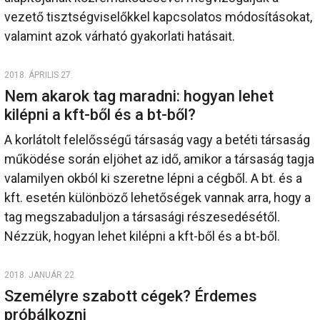
vezető tisztségviselőkkel kapcsolatos módosításokat,
valamint azok várható gyakorlati hatásait.
2018. ÁPRILIS 27.
Nem akarok tag maradni: hogyan lehet
kilépni a kft-ből és a bt-ből?
A korlátolt felelősségű társaság vagy a betéti társaság
működése során eljöhet az idő, amikor a társaság tagja
valamilyen okból ki szeretne lépni a cégből. A bt. és a
kft. esetén különböző lehetőségek vannak arra, hogy a
tag megszabaduljon a társasági részesedésétől.
Nézzük, hogyan lehet kilépni a kft-ből és a bt-ből.
2018. JANUÁR 22.
Személyre szabott cégek? Érdemes
próbálkozni