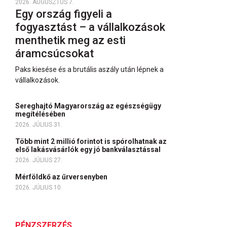
2026. AUGUSZTUS 7.
Egy ország figyeli a
fogyasztást – a vállalkozások
menthetik meg az esti
áramcsúcsokat
Paks kiesése és a brutális aszály után lépnek a
vállalkozások.
Sereghajtó Magyarország az egészségügy
megítélésében
2026. JÚLIUS 31.
Több mint 2 millió forintot is spórolhatnak az
első lakásvásárlók egy jó bankválasztással
2026. JÚLIUS 27.
Mérföldkő az űrversenyben
2026. JÚLIUS 10.
PÉNZSZERZÉS