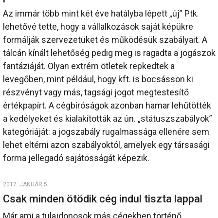
Az immár több mint két éve hatályba lépett „új” Ptk.
lehetővé tette, hogy a vállalkozások saját képükre
formálják szervezetüket és működésük szabályait. A
tálcán kínált lehetőség pedig meg is ragadta a jogászok
fantáziáját. Olyan extrém ötletek repkedtek a
levegőben, mint például, hogy kft. is bocsásson ki
részvényt vagy más, tagsági jogot megtestesítő
értékpapírt. A cégbíróságok azonban hamar lehűtötték
a kedélyeket és kialakították az ún. „státuszszabályok”
kategóriáját: a jogszabály rugalmassága ellenére sem
lehet eltérni azon szabályoktól, amelyek egy társasági
forma jellegadó sajátosságát képezik.
2017. JANUÁR 5.
Csak minden ötödik cég indul tiszta lappal
Már ami a tulajdonosok más cégekben történő