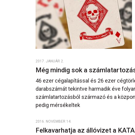
2017. JANUÁR 2.
Még mindig sok a számlatartozá
46 ezer cégalapítással és 26 ezer cégtör
darabszámát tekintve harmadik éve folya
számlatartozásból származó és a központ
pedig mérsékeltek
2016. NOVEMBER 14.
Felkavarhatja az állóvizet a KAT