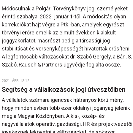
Módosulnak a Polgári Törvénykönyv jogi személyeket
érintő szabályai 2022. január 1-től. A módosítás olyan
korrekciókat hajt végre a Ptk.-ban, amelyek egyrészt
törvényi erőre emelik az elmúlt években kialakult
joggyakorlatot, másrészt pedig a társasági jog
stabilitását és versenyképességét hivatottak erősíteni.
A legfontosabb változásokat dr. Szabó Gergely, a Bán, S.
Szabó, Rausch & Partners ügyvédje foglalta össze.
2021. ÁPRILIS 12.
Segítség a vállalkozások jogi útvesztőiben
A vállalatok számára igencsak hátrányos körülmény,
hogy minden évben több ezer oldalnyi joganyag jelenik
meg a Magyar Közlönyben. A kis-, közép- és
nagyvállalatok operatív, gazdasági, HR és projektvezetői
igyekeznek lekövetni a változásokat, de sokszor