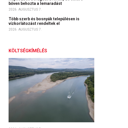
bőven behozta a lemaradást
2026. AUGUSZTUS 7.
Több szerb és bosnyák településen is
vízkorlátozást rendeltek el
2026. AUGUSZTUS 7.
KÖLTSÉGKÍMÉLÉS