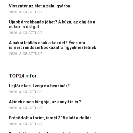
Visszatér az élet a zalai gyárba
2026. AUGUSZTUS 7.
Újabb árrobbanás jöhet? A búza, az olaj és a
cukor is drágul
2026. AUGUSZTUS 7.
A paksi leállás csak a kezdet? Évek óta
ismert rendszerkockázatra figyelmeztetnek
2026. AUGUSZTUS 7.
TOP24
m
for
Lejtőre kerül végre a benzinár?
2026. AUGUSZTUS 8.
Akinek nincs bingója, az annyit is ér?
2026. AUGUSZTUS 7.
Erősödött a forint, ismét 315 alatt a dollár
2026. AUGUSZTUS 7.