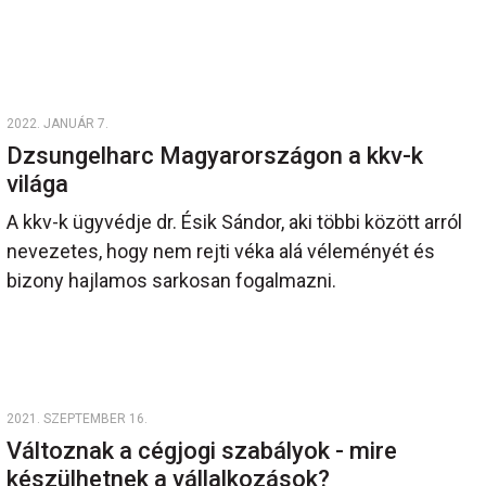
2022. JANUÁR 7.
Dzsungelharc Magyarországon a kkv-k
világa
A kkv-k ügyvédje dr. Ésik Sándor, aki többi között arról
nevezetes, hogy nem rejti véka alá véleményét és
bizony hajlamos sarkosan fogalmazni.
2021. SZEPTEMBER 16.
Változnak a cégjogi szabályok - mire
készülhetnek a vállalkozások?