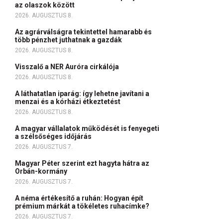
az olaszok között
2026. AUGUSZTUS 8.
Az agrárválságra tekintettel hamarabb és
több pénzhet juthatnak a gazdák
2026. AUGUSZTUS 8.
Visszalő a NER Auróra cirkálója
2026. AUGUSZTUS 8.
A láthatatlan iparág: így lehetne javítani a
menzai és a kórházi étkeztetést
2026. AUGUSZTUS 8.
A magyar vállalatok működését is fenyegeti
a szélsőséges időjárás
2026. AUGUSZTUS 7.
Magyar Péter szerint ezt hagyta hátra az
Orbán-kormány
2026. AUGUSZTUS 7.
A néma értékesítő a ruhán: Hogyan épít
prémium márkát a tökéletes ruhacímke?
2026. AUGUSZTUS 7.