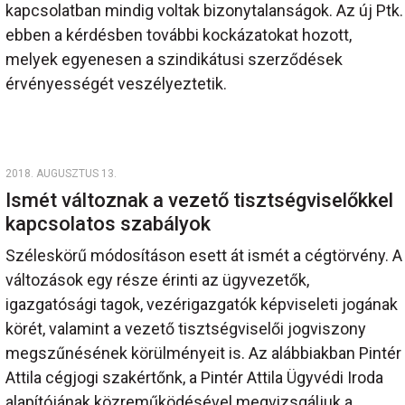
kapcsolatban mindig voltak bizonytalanságok. Az új Ptk.
ebben a kérdésben további kockázatokat hozott,
melyek egyenesen a szindikátusi szerződések
érvényességét veszélyeztetik.
2018. AUGUSZTUS 13.
Ismét változnak a vezető tisztségviselőkkel
kapcsolatos szabályok
Széleskörű módosításon esett át ismét a cégtörvény. A
változások egy része érinti az ügyvezetők,
igazgatósági tagok, vezérigazgatók képviseleti jogának
körét, valamint a vezető tisztségviselői jogviszony
megszűnésének körülményeit is. Az alábbiakban Pintér
Attila cégjogi szakértőnk, a Pintér Attila Ügyvédi Iroda
alapítójának közreműködésével megvizsgáljuk a