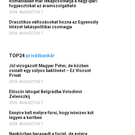
Romániában már lekapcsolhatja a nagy ipari
fogyasztókat az áramszolgáltató
2026. AUGUSZTUS 7.
Drasztikus változásokat hozna az Egyensúly
Intézet lakáspolitikai csomagja
2026. AUGUSZTUS 7.
TOP24
privátbankár
Jól vizsgázott Magyar Péter, de közben
csinált egy súlyos baklövést – Ez Viszont
Privát
2026. AUGUSZTUS 7.
Először látogat Belgrádba Volodimir
Zelenszkij
2026. AUGUSZTUS 7.
Ennyire kell mélyre fúrni, hogy ivóvizes kút
legyen a kertben
2026. AUGUSZTUS 7.
Napközben beragadt a forint, de estére