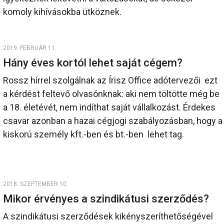
komoly kihívásokba ütköznek.
2019. FEBRUÁR 11.
Hány éves kortól lehet saját cégem?
Rossz hírrel szolgálnak az Írisz Office adótervezői ezt
a kérdést feltevő olvasónknak: aki nem töltötte még be
a 18. életévét, nem indíthat saját vállalkozást. Érdekes
csavar azonban a hazai cégjogi szabályozásban, hogy a
kiskorú személy kft.-ben és bt.-ben lehet tag.
2018. SZEPTEMBER 10.
Mikor érvényes a szindikátusi szerződés?
A szindikátusi szerződések kikényszeríthetőségével