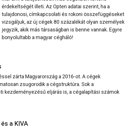
érdekeltségét illeti. Az Opten adatai szerint, ha a
tulajdonosi, címkapcsolati és rokoni összefüggéseket
vizsgáljuk, az új cégek 80 százalékát olyan személyek
jegyzik, akik más társaságban is benne vannak. Egyre
bonyolultabb a magyar cégháló!
s
léssel zárta Magyarország a 2016-ot. A cégek
matosan zsugorodik a cégstruktúra. Sok a
i kezdeményezésű eljárás is, a cégalapítási számok
A és a KIVA