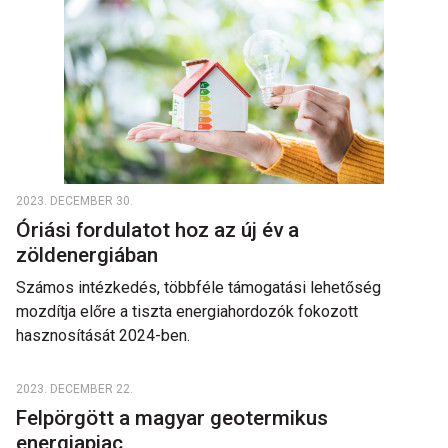
2023. DECEMBER 30.
Óriási fordulatot hoz az új év a
zöldenergiában
Számos intézkedés, többféle támogatási lehetőség
mozdítja előre a tiszta energiahordozók fokozott
hasznosítását 2024-ben.
2023. DECEMBER 22.
Felpörgött a magyar geotermikus
energiapiac