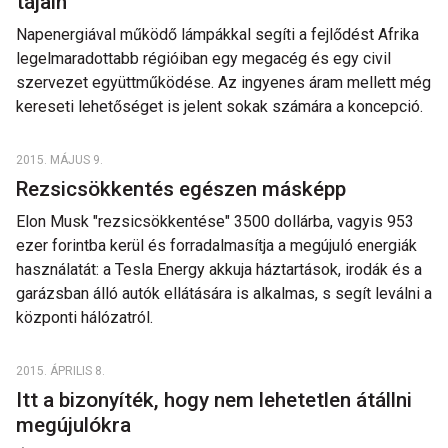
tájain
Napenergiával működő lámpákkal segíti a fejlődést Afrika
legelmaradottabb régióiban egy megacég és egy civil
szervezet együttműködése. Az ingyenes áram mellett még
kereseti lehetőséget is jelent sokak számára a koncepció.
2015. MÁJUS 9.
Rezsicsökkentés egészen másképp
Elon Musk "rezsicsökkentése" 3500 dollárba, vagyis 953
ezer forintba kerül és forradalmasítja a megújuló energiák
használatát: a Tesla Energy akkuja háztartások, irodák és a
garázsban álló autók ellátására is alkalmas, s segít leválni a
központi hálózatról.
2015. ÁPRILIS 8.
Itt a bizonyíték, hogy nem lehetetlen átállni
megújulókra