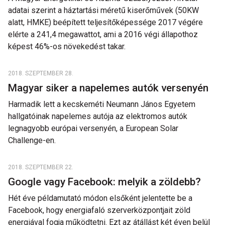
adatai szerint a háztartási méretű kiserőművek (50KW
alatt, HMKE) beépített teljesítőképessége 2017 végére
elérte a 241,4 megawattot, ami a 2016 végi állapothoz
képest 46%-os növekedést takar.
2018. SZEPTEMBER 28.
Magyar siker a napelemes autók versenyén
Harmadik lett a kecskeméti Neumann János Egyetem
hallgatóinak napelemes autója az elektromos autók
legnagyobb európai versenyén, a European Solar
Challenge-en.
2018. SZEPTEMBER 22.
Google vagy Facebook: melyik a zöldebb?
Hét éve példamutató módon elsőként jelentette be a
Facebook, hogy energiafaló szerverközpontjait zöld
energiával fogja működtetni. Ezt az átállást két éven belül