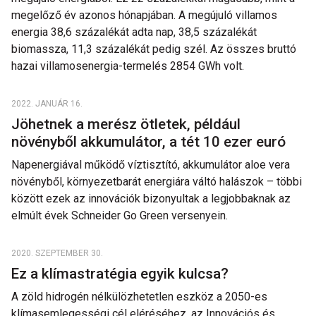
megelőző év azonos hónapjában. A megújuló villamos
energia 38,6 százalékát adta nap, 38,5 százalékát
biomassza, 11,3 százalékát pedig szél. Az összes bruttó
hazai villamosenergia-termelés 2854 GWh volt.
2022. JANUÁR 16.
Jöhetnek a merész ötletek, például
növényből akkumulátor, a tét 10 ezer euró
Napenergiával működő víztisztító, akkumulátor aloe vera
növényből, környezetbarát energiára váltó halászok – többi
között ezek az innovációk bizonyultak a legjobbaknak az
elmúlt évek Schneider Go Green versenyein.
2020. SZEPTEMBER 30.
Ez a klímastratégia egyik kulcsa?
A zöld hidrogén nélkülözhetetlen eszköz a 2050-es
klímasemlegességi cél eléréséhez, az Innovációs és