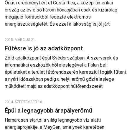
Óriási eredményt ért el Costa Rica, a közép-amerikai
ország az év első három hónapjában csak és kizárólag
megújuló forrásokból fedezte elektromos
energiaszükségletét. És ezzel a lakosság is jól járt.
2015. MÁRCIUS 21.
Fűtésre is jó az adatközpont
Zöld adatközpont épül Svédországban. A szerverek és
informatikai eszközök hőfeleslegével a Falun beli
épületeket a terület fűtőrendszerén keresztül fogják fűteni,
a nyári időszakban pedig a helyi erőmű gőzfeleslege
működteti majd az adatközpont hűtőrendszerét.
2014. SZEPTEMBER 16.
Épül a legnagyobb árapályerőmű
Hamarosan startol a világ legnagyobb víz alatti
energiaprojektje, a MeyGen, amelynek keretében