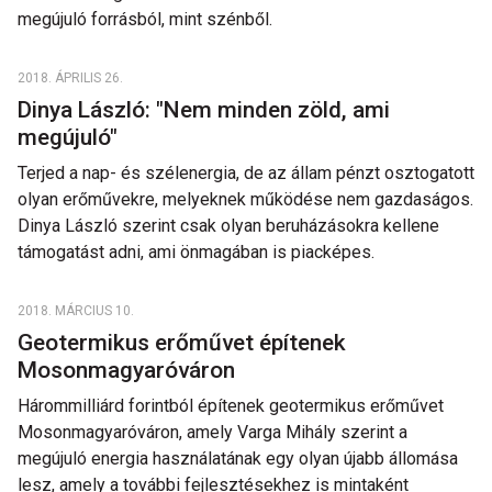
megújuló forrásból, mint szénből.
2018. ÁPRILIS 26.
Dinya László: "Nem minden zöld, ami
megújuló"
Terjed a nap- és szélenergia, de az állam pénzt osztogatott
olyan erőművekre, melyeknek működése nem gazdaságos.
Dinya László szerint csak olyan beruházásokra kellene
támogatást adni, ami önmagában is piacképes.
2018. MÁRCIUS 10.
Geotermikus erőművet építenek
Mosonmagyaróváron
Hárommilliárd forintból építenek geotermikus erőművet
Mosonmagyaróváron, amely Varga Mihály szerint a
megújuló energia használatának egy olyan újabb állomása
lesz, amely a további fejlesztésekhez is mintaként