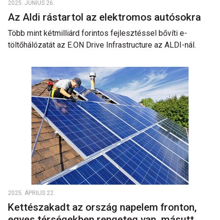
2025. JÚNIUS 26.
Az Aldi rástartol az elektromos autósokra
Több mint kétmilliárd forintos fejlesztéssel bővíti e-
töltőhálózatát az E.ON Drive Infrastructure az ALDI-nál.
2025. ÁPRILIS 22.
Kettészakadt az ország napelem fronton,
egyes térségekben rengeteg van, másutt