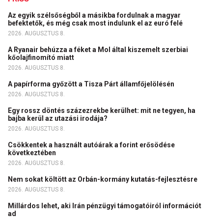
Az egyik szélsőségből a másikba fordulnak a magyar
befektetők, és még csak most indulunk el az euró felé
2026. AUGUSZTUS 8.
A Ryanair behúzza a féket a Mol által kiszemelt szerbiai
kőolajfinomító miatt
2026. AUGUSZTUS 8.
A papírforma győzött a Tisza Párt államfőjelölésén
2026. AUGUSZTUS 8.
Egy rossz döntés százezrekbe kerülhet: mit ne tegyen, ha
bajba kerül az utazási irodája?
2026. AUGUSZTUS 8.
Csökkentek a használt autóárak a forint erősödése
következtében
2026. AUGUSZTUS 8.
Nem sokat költött az Orbán-kormány kutatás-fejlesztésre
2026. AUGUSZTUS 8.
Millárdos lehet, aki Irán pénzügyi támogatóiról információt
ad