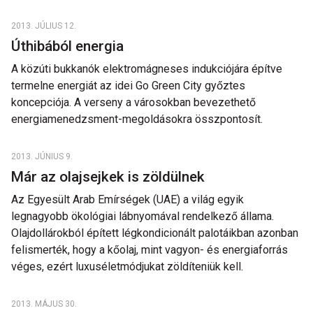
2013. JÚLIUS 12.
Úthibából energia
A közúti bukkanók elektromágneses indukciójára építve
termelne energiát az idei Go Green City győztes
koncepciója. A verseny a városokban bevezethető
energiamenedzsment-megoldásokra összpontosít.
2013. JÚNIUS 9.
Már az olajsejkek is zöldülnek
Az Egyesült Arab Emírségek (UAE) a világ egyik
legnagyobb ökológiai lábnyomával rendelkező állama.
Olajdollárokból épített légkondicionált palotáikban azonban
felismerték, hogy a kőolaj, mint vagyon- és energiaforrás
véges, ezért luxuséletmódjukat zöldíteniük kell.
2013. MÁJUS 30.