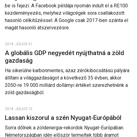
be is fejezi. A Facebook példája nyomán indult el a RE100
kezdeményezés, melyhez világcégek sora csatlakozott
hasonló célkitűzéssel. A Google csak 2017-ben szánta el
magát hasonló átszervezésre.
2018. JÚLIUS 31.
A globális GDP negyedét nyújthatná a zöld
gazdaság
Ha sikerülne karbonmentes, azaz zérókibocsátású pályára
állítani a világgazdaságot a következő 35 évben, akkor
2050-re 19 000 milliárd dollárnyi értéket szerezhetnénk a
zöld gazdaságból.
2018. JÚLIUS 15.
Lassan kiszorul a szén Nyugat-Európából
Sorra dőlnek a zöldenergia-rekordok Nyugat-Európában.
Németországban idén először termeltek több áramot