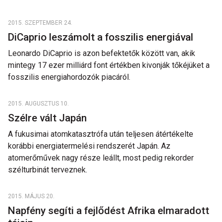
2015. SZEPTEMBER 24.
DiCaprio leszámolt a fosszilis energiával
Leonardo DiCaprio is azon befektetők között van, akik
mintegy 17 ezer milliárd font értékben kivonják tőkéjüket a
fosszilis energiahordozók piacáról.
2015. AUGUSZTUS 10.
Szélre vált Japán
A fukusimai atomkatasztrófa után teljesen átértékelte
korábbi energiatermelési rendszerét Japán. Az
atomerőművek nagy része leállt, most pedig rekorder
szélturbinát terveznek.
2015. MÁJUS 20.
Napfény segíti a fejlődést Afrika elmaradott