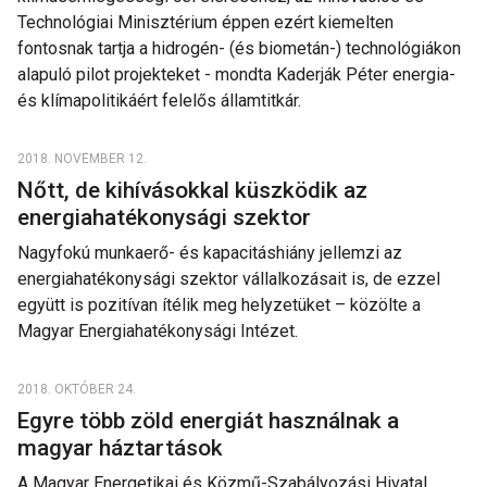
Technológiai Minisztérium éppen ezért kiemelten
fontosnak tartja a hidrogén- (és biometán-) technológiákon
alapuló pilot projekteket - mondta Kaderják Péter energia-
és klímapolitikáért felelős államtitkár.
2018. NOVEMBER 12.
Nőtt, de kihívásokkal küszködik az
energiahatékonysági szektor
Nagyfokú munkaerő- és kapacitáshiány jellemzi az
energiahatékonysági szektor vállalkozásait is, de ezzel
együtt is pozitívan ítélik meg helyzetüket – közölte a
Magyar Energiahatékonysági Intézet.
2018. OKTÓBER 24.
Egyre több zöld energiát használnak a
magyar háztartások
A Magyar Energetikai és Közmű-Szabályozási Hivatal