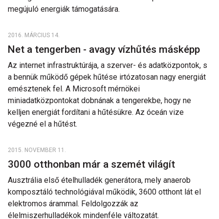
megújuló energiák támogatására.
2016. MÁRCIUS 14.
Net a tengerben - avagy vízhűtés másképp
Az internet infrastruktúrája, a szerver- és adatközpontok, s
a bennük működő gépek hűtése irtózatosan nagy energiát
emésztenek fel. A Microsoft mérnökei
miniadatközpontokat dobnának a tengerekbe, hogy ne
kelljen energiát fordítani a hűtésükre. Az óceán vize
végezné el a hűtést.
2015. NOVEMBER 11.
3000 otthonban már a szemét világít
Ausztrália első ételhulladék generátora, mely anaerob
komposztáló technológiával működik, 3600 otthont lát el
elektromos árammal. Feldolgozzák az
élelmiszerhulladékok mindenféle változatát.