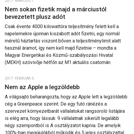
2017. MÁRCIUS 7.
Nem sokan fizetik majd a márciustól
bevezetett plusz adót
Csak évente 4000 kilowattóra teljesítmény felett kell a
napelemekre újonnan kiszabott adót fizetni, egy normál
méretű háztartás viszont bőven a teljesítménylimit alatt
használ áramot, így nem kell majd fizetnie – mondta a
Magyar Energetikai és Közmű-szabályozási Hivatal
(MEKH) szóvivője hétfőn az M1 aktuális csatornán.
2017. FEBRUÁR 5.
Nem az Apple a legzöldebb
A világsajtó beharangozta, hogy az Apple lett a legzöldebb
cég a Greenpeace szerint. De egy futó ránézés a
szervezet környezetbarát vállalatokat rangsoroló listájára
is elég arra, hogy lássuk: 9 vállalatnak sikerült legalább
négy szempontból is A osztályzatot kapnia. De amelyik
100%-ban megújulókból működik és 5 jeles osztályzattal