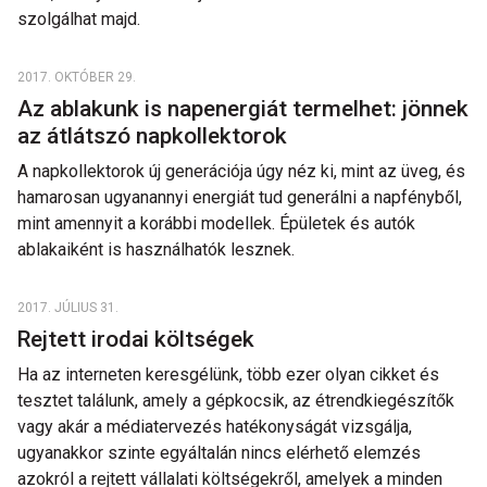
szolgálhat majd.
2017. OKTÓBER 29.
Az ablakunk is napenergiát termelhet: jönnek
az átlátszó napkollektorok
A napkollektorok új generációja úgy néz ki, mint az üveg, és
hamarosan ugyanannyi energiát tud generálni a napfényből,
mint amennyit a korábbi modellek. Épületek és autók
ablakaiként is használhatók lesznek.
2017. JÚLIUS 31.
Rejtett irodai költségek
Ha az interneten keresgélünk, több ezer olyan cikket és
tesztet találunk, amely a gépkocsik, az étrendkiegészítők
vagy akár a médiatervezés hatékonyságát vizsgálja,
ugyanakkor szinte egyáltalán nincs elérhető elemzés
azokról a rejtett vállalati költségekről, amelyek a minden