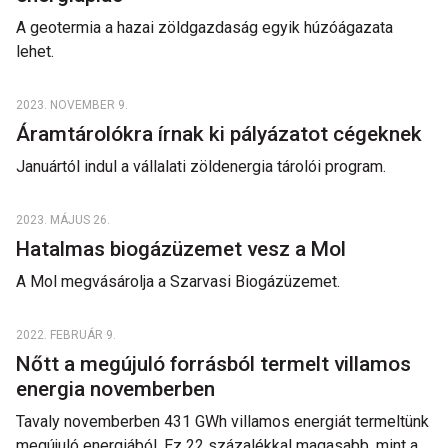
A geotermia a hazai zöldgazdaság egyik húzóágazata
lehet.
2023. NOVEMBER 9.
Áramtárolókra írnak ki pályázatot cégeknek
Januártól indul a vállalati zöldenergia tárolói program.
2023. MÁJUS 26.
Hatalmas biogázüzemet vesz a Mol
A Mol megvásárolja a Szarvasi Biogázüzemet.
2022. FEBRUÁR 9.
Nőtt a megújuló forrásból termelt villamos
energia novemberben
Tavaly novemberben 431 GWh villamos energiát termeltünk
megújuló energiából. Ez 22 százalékkal magasabb, mint a