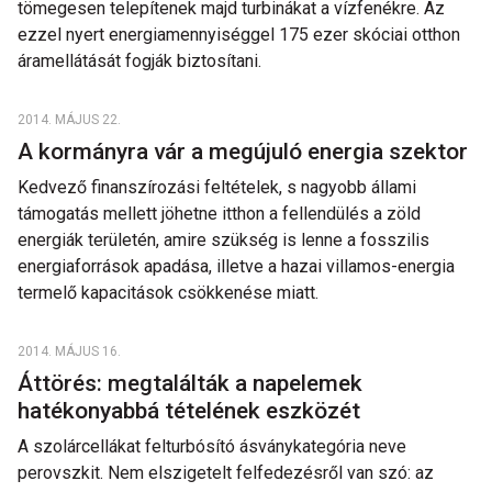
tömegesen telepítenek majd turbinákat a vízfenékre. Az
ezzel nyert energiamennyiséggel 175 ezer skóciai otthon
áramellátását fogják biztosítani.
2014. MÁJUS 22.
A kormányra vár a megújuló energia szektor
Kedvező finanszírozási feltételek, s nagyobb állami
támogatás mellett jöhetne itthon a fellendülés a zöld
energiák területén, amire szükség is lenne a fosszilis
energiaforrások apadása, illetve a hazai villamos-energia
termelő kapacitások csökkenése miatt.
2014. MÁJUS 16.
Áttörés: megtalálták a napelemek
hatékonyabbá tételének eszközét
A szolárcellákat felturbósító ásványkategória neve
perovszkit. Nem elszigetelt felfedezésről van szó: az