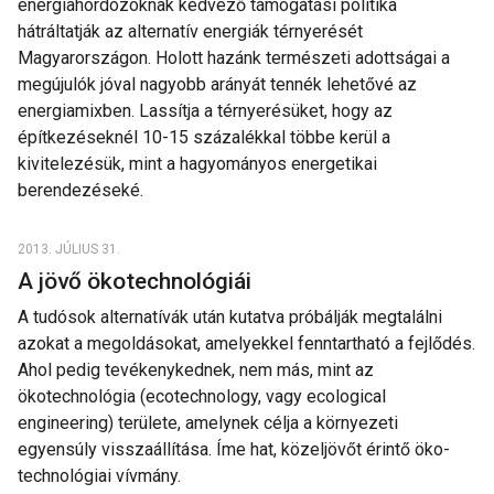
energiahordozóknak kedvező támogatási politika
hátráltatják az alternatív energiák térnyerését
Magyarországon. Holott hazánk természeti adottságai a
megújulók jóval nagyobb arányát tennék lehetővé az
energiamixben. Lassítja a térnyerésüket, hogy az
építkezéseknél 10-15 százalékkal többe kerül a
kivitelezésük, mint a hagyományos energetikai
berendezéseké.
2013. JÚLIUS 31.
A jövő ökotechnológiái
A tudósok alternatívák után kutatva próbálják megtalálni
azokat a megoldásokat, amelyekkel fenntartható a fejlődés.
Ahol pedig tevékenykednek, nem más, mint az
ökotechnológia (ecotechnology, vagy ecological
engineering) területe, amelynek célja a környezeti
egyensúly visszaállítása. Íme hat, közeljövőt érintő öko-
technológiai vívmány.