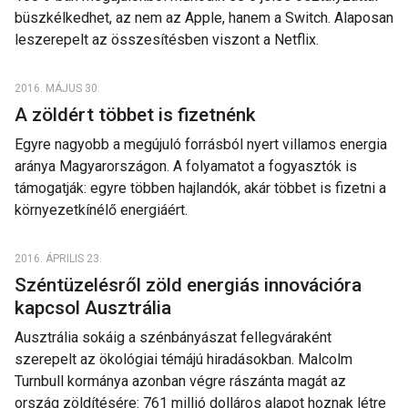
büszkélkedhet, az nem az Apple, hanem a Switch. Alaposan
leszerepelt az összesítésben viszont a Netflix.
2016. MÁJUS 30.
A zöldért többet is fizetnénk
Egyre nagyobb a megújuló forrásból nyert villamos energia
aránya Magyarországon. A folyamatot a fogyasztók is
támogatják: egyre többen hajlandók, akár többet is fizetni a
környezetkínélő energiáért.
2016. ÁPRILIS 23.
Széntüzelésről zöld energiás innovációra
kapcsol Ausztrália
Ausztrália sokáig a szénbányászat fellegváraként
szerepelt az ökológiai témájú hiradásokban. Malcolm
Turnbull kormánya azonban végre rászánta magát az
ország zöldítésére: 761 millió dolláros alapot hoznak létre