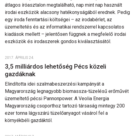
átlagos íróasztalon megtalálható, nap mint nap használt
irodai eszközök alacsony hatékonyságából erednek. Pedig
egy iroda fenntartási költségei – az irodabérlet, az
üzemeltetés és az informatikai rendszerrel kapcsolatos
kiadások mellett – jelentősen függnek a megfelelő irodai
eszközök és irodaszerek gondos kiválasztásától.
2017. ÁPRILIS 24.
3,5 milliárdos lehetőség Pécs közeli
gazdáknak
Elindította idei szalmabeszerzési kampányát a
Magyarország legnagyobb biomassza-tüzelésű erőművét
üzemeltető pécsi Pannonpower. A Veolia Energia
Magyarország csoporthoz tartozó társaság mintegy 200
ezer tonna lágyszárú tüzelőanyagot vásárol fel a
környékbéli gazdáktól.