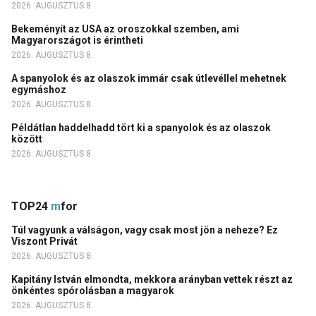
2026. AUGUSZTUS 8.
Bekeményít az USA az oroszokkal szemben, ami
Magyarországot is érintheti
2026. AUGUSZTUS 8.
A spanyolok és az olaszok immár csak útlevéllel mehetnek
egymáshoz
2026. AUGUSZTUS 8.
Példátlan haddelhadd tört ki a spanyolok és az olaszok
között
2026. AUGUSZTUS 8.
TOP24
m
for
Túl vagyunk a válságon, vagy csak most jön a neheze? Ez
Viszont Privát
2026. AUGUSZTUS 8.
Kapitány István elmondta, mekkora arányban vettek részt az
önkéntes spórolásban a magyarok
2026. AUGUSZTUS 8.