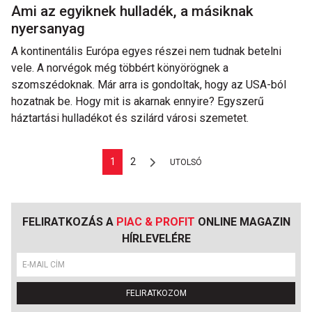
Ami az egyiknek hulladék, a másiknak
nyersanyag
A kontinentális Európa egyes részei nem tudnak betelni
vele. A norvégok még többért könyörögnek a
szomszédoknak. Már arra is gondoltak, hogy az USA-ból
hozatnak be. Hogy mit is akarnak ennyire? Egyszerű
háztartási hulladékot és szilárd városi szemetet.
1
2
UTOLSÓ
FELIRATKOZÁS A
PIAC & PROFIT
ONLINE MAGAZIN
HÍRLEVELÉRE
FELIRATKOZOM