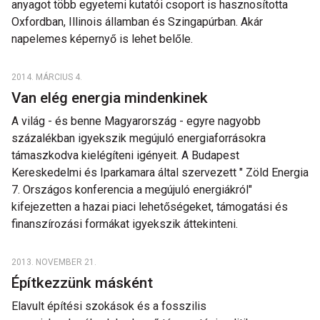
anyagot több egyetemi kutatói csoport is hasznosította
Oxfordban, Illinois államban és Szingapúrban. Akár
napelemes képernyő is lehet belőle.
2014. MÁRCIUS 4.
Van elég energia mindenkinek
A világ - és benne Magyarország - egyre nagyobb
százalékban igyekszik megújuló energiaforrásokra
támaszkodva kielégíteni igényeit. A Budapest
Kereskedelmi és Iparkamara által szervezett " Zöld Energia
7. Országos konferencia a megújuló energiákról"
kifejezetten a hazai piaci lehetőségeket, támogatási és
finanszírozási formákat igyekszik áttekinteni.
2013. NOVEMBER 21.
Építkezzünk másként
Elavult építési szokások és a fosszilis