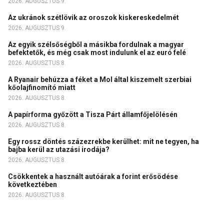
2026. AUGUSZTUS 9.
Az ukránok szétlövik az oroszok kiskereskedelmét
2026. AUGUSZTUS 9.
Az egyik szélsőségből a másikba fordulnak a magyar
befektetők, és még csak most indulunk el az euró felé
2026. AUGUSZTUS 8.
A Ryanair behúzza a féket a Mol által kiszemelt szerbiai
kőolajfinomító miatt
2026. AUGUSZTUS 8.
A papírforma győzött a Tisza Párt államfőjelölésén
2026. AUGUSZTUS 8.
Egy rossz döntés százezrekbe kerülhet: mit ne tegyen, ha
bajba kerül az utazási irodája?
2026. AUGUSZTUS 8.
Csökkentek a használt autóárak a forint erősödése
következtében
2026. AUGUSZTUS 8.