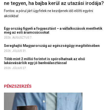
ne tegyen, ha bajba kerül az utazási irodája?
Fontos: a pórul járt ügyfelek ne kezdjenek idő előtti egyéni
akciókba!
Egy ország figyeli a fogyasztást – a vállalkozások menthetik
meg az esti áramcsúcsokat
2026. AUGUSZTUS 7.
Sereghajtó Magyarország az egészségügy megítélésében
2026. JÚLIUS 31.
Több mint 2 millió forintot is spórolhatnak az első
lakásvásárlók egy jó bankválasztással
2026. JÚLIUS 27.
PÉNZSZERZÉS