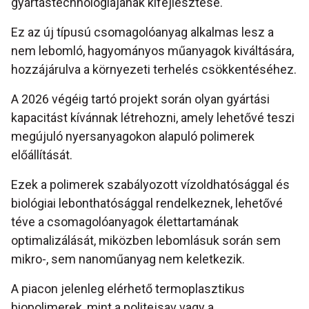
gyártástechnológiájának kifejlesztése.
Ez az új típusú csomagolóanyag alkalmas lesz a
nem lebomló, hagyományos műanyagok kiváltására,
hozzájárulva a környezeti terhelés csökkentéséhez.
A 2026 végéig tartó projekt során olyan gyártási
kapacitást kívánnak létrehozni, amely lehetővé teszi
megújuló nyersanyagokon alapuló polimerek
előállítását.
Ezek a polimerek szabályozott vízoldhatósággal és
biológiai lebonthatósággal rendelkeznek, lehetővé
téve a csomagolóanyagok élettartamának
optimalizálását, miközben lebomlásuk során sem
mikro-, sem nanoműanyag nem keletkezik.
A piacon jelenleg elérhető termoplasztikus
biopolimerek, mint a politejsav vagy a