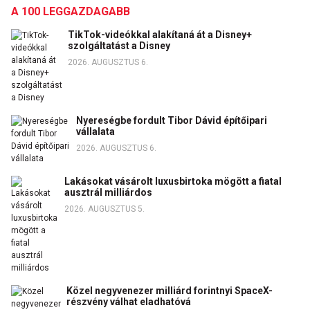
A 100 LEGGAZDAGABB
TikTok-videókkal alakítaná át a Disney+
szolgáltatást a Disney
2026. AUGUSZTUS 6.
Nyereségbe fordult Tibor Dávid építőipari
vállalata
2026. AUGUSZTUS 6.
Lakásokat vásárolt luxusbirtoka mögött a fiatal
ausztrál milliárdos
2026. AUGUSZTUS 5.
Közel negyvenezer milliárd forintnyi SpaceX-
részvény válhat eladhatóvá