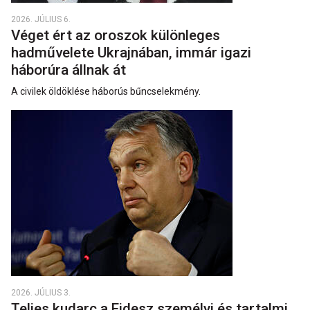
2026. JÚLIUS 6.
Véget ért az oroszok különleges
hadművelete Ukrajnában, immár igazi
háborúra állnak át
A civilek öldöklése háborús bűncselekmény.
2026. JÚLIUS 3.
Teljes kudarc a Fidesz személyi és tartalmi