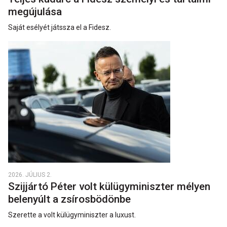
megújulása
Saját esélyét játssza el a Fidesz.
2026. JÚLIUS 2.
Szijjártó Péter volt külügyminiszter mélyen
belenyúlt a zsírosbödönbe
Szerette a volt külügyminiszter a luxust.