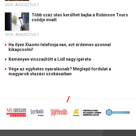
2026. AUGUSZTUS 7.
Több száz utas kerülhet bajba a Robinson Tours
csődje miatt
2026. AUGUSZTUS 7.
Ha ilyen Xiaomi telefonja van, ezt érdemes azonnal
kikapcsolni!
Keményen visszaütött a Lidl nagy ígérete
Vége az egyhetes nyaralásnak? Meglepő fordulat a
magyarok utazási szokásaiban