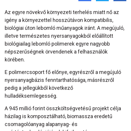
Az egyre növekvő környezeti terhelés miatt nő az
igény a környezettel hosszútávon kompatibilis,
biológiai úton lebomló műanyagok iránt. A megújuló,
illetve természetes nyersanyagokból előállított
biológiailag lebomló polimerek egyre nagyobb
népszerűségnek örvendenek a felhasználók
körében.
E polimercsoport fő előnye, egyrészről a megújuló
nyersanyagbázis fenntarthatósága, másrészről
pedig a jellegükből következő
hulladéksemlegesség.
A 945 millió forint összköltségvetésű projekt célja
házilag is komposztálható, biomassza eredetű
csomagolóanyag alapanyag- és