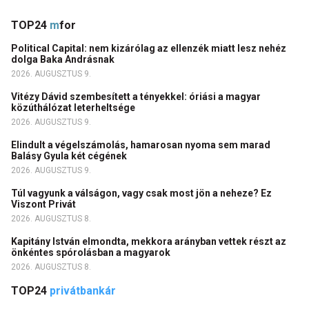
TOP24
m
for
Political Capital: nem kizárólag az ellenzék miatt lesz nehéz
dolga Baka Andrásnak
2026. AUGUSZTUS 9.
Vitézy Dávid szembesített a tényekkel: óriási a magyar
közúthálózat leterheltsége
2026. AUGUSZTUS 9.
Elindult a végelszámolás, hamarosan nyoma sem marad
Balásy Gyula két cégének
2026. AUGUSZTUS 9.
Túl vagyunk a válságon, vagy csak most jön a neheze? Ez
Viszont Privát
2026. AUGUSZTUS 8.
Kapitány István elmondta, mekkora arányban vettek részt az
önkéntes spórolásban a magyarok
2026. AUGUSZTUS 8.
TOP24
privátbankár