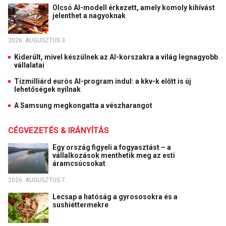
Olcsó AI-modell érkezett, amely komoly kihívást
jelenthet a nagyoknak
2026. AUGUSZTUS 3.
Kiderült, mivel készülnek az AI-korszakra a világ legnagyobb
vállalatai
Tízmilliárd eurós AI-program indul: a kkv-k előtt is új
lehetőségek nyílnak
A Samsung megkongatta a vészharangot
CÉGVEZETÉS & IRÁNYÍTÁS
Egy ország figyeli a fogyasztást – a
vállalkozások menthetik meg az esti
áramcsúcsokat
2026. AUGUSZTUS 7.
Lecsap a hatóság a gyrososokra és a
sushiéttermekre