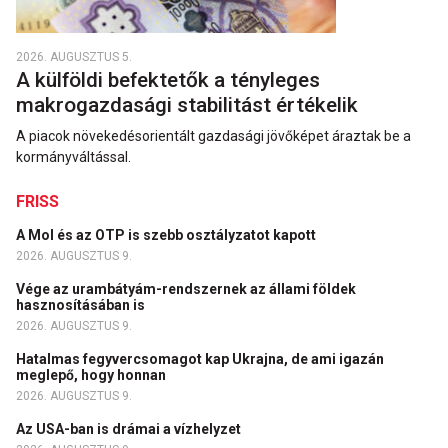
2026. AUGUSZTUS 5.
A külföldi befektetők a tényleges
makrogazdasági stabilitást értékelik
A piacok növekedésorientált gazdasági jövőképet áraztak be a
kormányváltással.
FRISS
A Mol és az OTP is szebb osztályzatot kapott
2026. AUGUSZTUS 9.
Vége az urambátyám-rendszernek az állami földek
hasznosításában is
2026. AUGUSZTUS 9.
Hatalmas fegyvercsomagot kap Ukrajna, de ami igazán
meglepő, hogy honnan
2026. AUGUSZTUS 9.
Az USA-ban is drámai a vízhelyzet