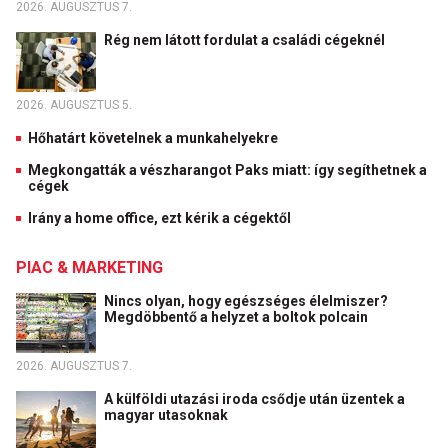
2026. AUGUSZTUS 7.
Rég nem látott fordulat a családi cégeknél
2026. AUGUSZTUS 5.
Hőhatárt követelnek a munkahelyekre
Megkongatták a vészharangot Paks miatt: így segíthetnek a
cégek
Irány a home office, ezt kérik a cégektől
PIAC & MARKETING
Nincs olyan, hogy egészséges élelmiszer?
Megdöbbentő a helyzet a boltok polcain
2026. AUGUSZTUS 7.
A külföldi utazási iroda csődje után üzentek a
magyar utasoknak