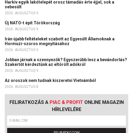
Harkiv egyik lakótelepét orosz támadás érte éjjel, sok a
sebesült
2026. AUGUSZTUS 9.
Új NATO-t épít Törökország
2026. AUGUSZTUS 9.
Irán újabb feltételeket szabott az Egyesült Államoknak a
Hormuzi-szoros megnyitásához
2026. AUGUSZTUS 9.
Jobban járnak a szennyezők? Egyszerűbb lesz a bevándorlás?
Szakértőt kérdeztünk az eltörölt adókról
2026. AUGUSZTUS 9.
Az oroszok nem tudnak kiszeretni Vietnámból
2026. AUGUSZTUS 8.
FELIRATKOZÁS A
PIAC & PROFIT
ONLINE MAGAZIN
HÍRLEVELÉRE
FELIRATKOZOM