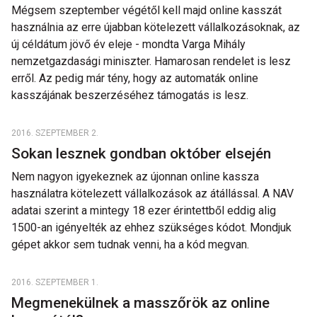
Mégsem szeptember végétől kell majd online kasszát
használnia az erre újabban kötelezett vállalkozásoknak, az
új céldátum jövő év eleje - mondta Varga Mihály
nemzetgazdasági miniszter. Hamarosan rendelet is lesz
erről. Az pedig már tény, hogy az automaták online
kasszájának beszerzéséhez támogatás is lesz.
2016. SZEPTEMBER 2.
Sokan lesznek gondban október elsején
Nem nagyon igyekeznek az újonnan online kassza
használatra kötelezett vállalkozások az átállással. A NAV
adatai szerint a mintegy 18 ezer érintettből eddig alig
1500-an igényelték az ehhez szükséges kódot. Mondjuk
gépet akkor sem tudnak venni, ha a kód megvan.
2016. SZEPTEMBER 1.
Megmenekülnek a masszőrök az online