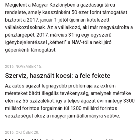
Megjelent a Magyar Közlönyben a gazdasági tárca
rendelete, amely kasszánként 50 ezer forint támogatást
biztosít a 2017. január 1-jétől újonnan kötelezett
vállalakozásoknak. Az a vállalkozó, aki már megvásárolta a
pénztárgépét, 2017. március 31-ig egy egyszerű
igénybejelentéssel „kérheti” a NAV-tól a neki járó
gépenkénti támogatást.
2016. NOVEMBER 15.
Szerviz, használt kocsi: a fele fekete
Az autós ágazat legnagyobb problémája az extrém
méreteket öltött illegális tevékenység, amelynek mértéke
eléri az 55 százalékot, így a teljes ágazat évi mintegy 3300
milliárd forintos forgalmán túl 1200 milliárd forintos
veszteséget okoz a magyar járműállományra vetítve.
2016. OKTÓBER 20.