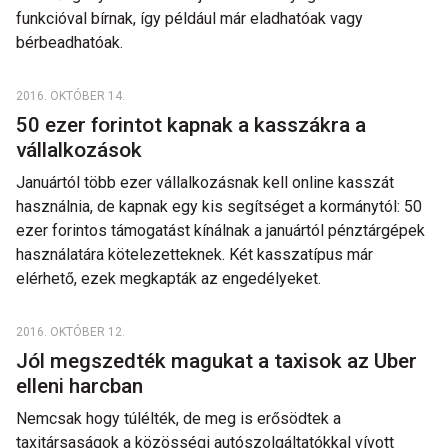
funkcióval bírnak, így például már eladhatóak vagy
bérbeadhatóak.
2016. OKTÓBER 14.
50 ezer forintot kapnak a kasszákra a
vállalkozások
Januártól több ezer vállalkozásnak kell online kasszát
használnia, de kapnak egy kis segítséget a kormánytól: 50
ezer forintos támogatást kínálnak a januártól pénztárgépek
használatára kötelezetteknek. Két kasszatípus már
elérhető, ezek megkapták az engedélyeket.
2016. OKTÓBER 12.
Jól megszedték magukat a taxisok az Uber
elleni harcban
Nemcsak hogy túlélték, de meg is erősödtek a
taxitársaságok a közösségi autószolgáltatókkal vívott