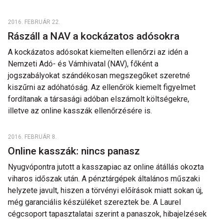
2016. FEBRUÁR 22.
Rászáll a NAV a kockázatos adósokra
A kockázatos adósokat kiemelten ellenőrzi az idén a
Nemzeti Adó- és Vámhivatal (NAV), főként a
jogszabályokat szándékosan megszegőket szeretné
kiszűrni az adóhatóság. Az ellenőrök kiemelt figyelmet
fordítanak a társasági adóban elszámolt költségekre,
illetve az online kasszák ellenőrzésére is.
2016. FEBRUÁR 8.
Online kasszák: nincs panasz
Nyugvópontra jutott a kasszapiac az online átállás okozta
viharos időszak után. A pénztárgépek általános műszaki
helyzete javult, hiszen a törvényi előírások miatt sokan új,
még garanciális készüléket szereztek be. A Laurel
cégcsoport tapasztalatai szerint a panaszok, hibajelzések