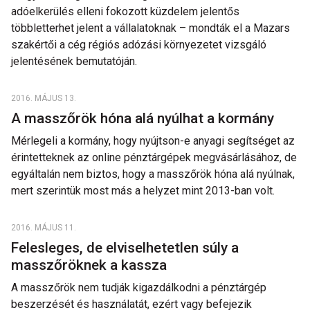
adóelkerülés elleni fokozott küzdelem jelentős
többletterhet jelent a vállalatoknak – mondták el a Mazars
szakértői a cég régiós adózási környezetet vizsgáló
jelentésének bemutatóján.
2016. MÁJUS 13.
A masszőrök hóna alá nyúlhat a kormány
Mérlegeli a kormány, hogy nyújtson-e anyagi segítséget az
érintetteknek az online pénztárgépek megvásárlásához, de
egyáltalán nem biztos, hogy a masszőrök hóna alá nyúlnak,
mert szerintük most más a helyzet mint 2013-ban volt.
2016. MÁJUS 11.
Felesleges, de elviselhetetlen súly a
masszőröknek a kassza
A masszőrök nem tudják kigazdálkodni a pénztárgép
beszerzését és használatát, ezért vagy befejezik