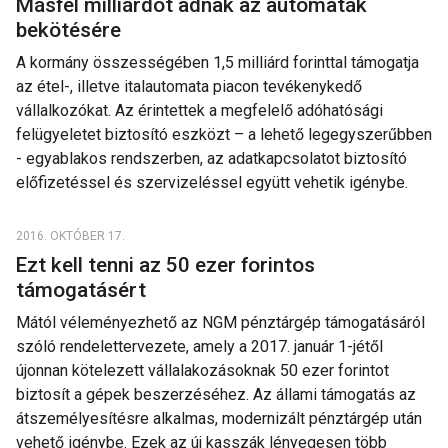
Másfél milliárdot adnak az automaták
bekötésére
A kormány összességében 1,5 milliárd forinttal támogatja
az étel-, illetve italautomata piacon tevékenykedő
vállalkozókat. Az érintettek a megfelelő adóhatósági
felügyeletet biztosító eszközt – a lehető legegyszerűbben
- egyablakos rendszerben, az adatkapcsolatot biztosító
előfizetéssel és szervizeléssel együtt vehetik igénybe.
2016. OKTÓBER 17.
Ezt kell tenni az 50 ezer forintos
támogatásért
Mától véleményezhető az NGM pénztárgép támogatásáról
szóló rendelettervezete, amely a 2017. január 1-jétől
újonnan kötelezett vállalakozásoknak 50 ezer forintot
biztosít a gépek beszerzéséhez. Az állami támogatás az
átszemélyesítésre alkalmas, modernizált pénztárgép után
vehető igénybe. Ezek az új kasszák lényegesen több