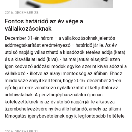
2016. DECEMBER 28.
Fontos határidő az év vége a
vállalkozásoknak
December 31-én három – a vállalkozásoknak jelentős
adómegtakarítást eredményező – határidő jár le. Az év
utolsó napjáig választható a kisadózók tételes adója (kata)
és a kisvállalati adó (kiva), - ha már január elsejétől ezen
igen kedvező adózási módok egyike szerint kíván adózni a
vállalkozó - illetve az alanyi mentesség az áfában. Ehhez
mindössze annyit kell tenni, hogy 2016. december 31-én
éjfélig az erre vonatkozó nyilatkozatot el kell juttatni az
adóhivatalnak. A pénztárgéphasználatra újonnan
kötelezetteknek is az év utolsó napján jár le a kassza
üzembehelyezésére nyitva álló határidő, amely az állami
támogatás igénybevételének egyik legfontosabb feltétele.
2016. DECEMBER 21.