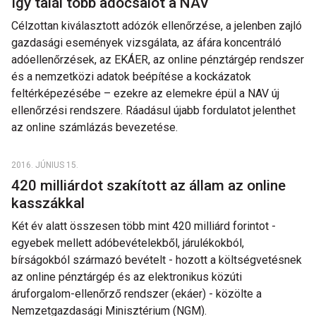
Így talál több adócsalót a NAV
Célzottan kiválasztott adózók ellenőrzése, a jelenben zajló
gazdasági események vizsgálata, az áfára koncentráló
adóellenőrzések, az EKÁER, az online pénztárgép rendszer
és a nemzetközi adatok beépítése a kockázatok
feltérképezésébe – ezekre az elemekre épül a NAV új
ellenőrzési rendszere. Ráadásul újabb fordulatot jelenthet
az online számlázás bevezetése.
2016. JÚNIUS 15.
420 milliárdot szakított az állam az online
kasszákkal
Két év alatt összesen több mint 420 milliárd forintot -
egyebek mellett adóbevételekből, járulékokból,
bírságokból származó bevételt - hozott a költségvetésnek
az online pénztárgép és az elektronikus közúti
áruforgalom-ellenőrző rendszer (ekáer) - közölte a
Nemzetgazdasági Minisztérium (NGM).