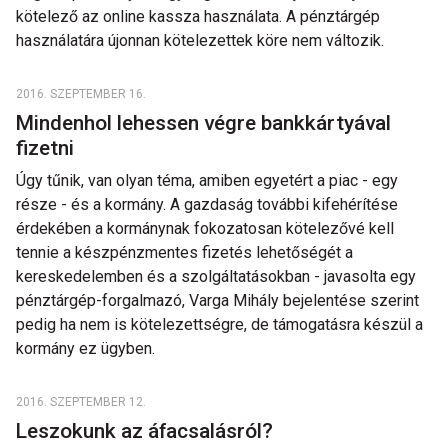
kötelező az online kassza használata. A pénztárgép
használatára újonnan kötelezettek köre nem változik.
2016. SZEPTEMBER 16.
Mindenhol lehessen végre bankkártyával
fizetni
Úgy tűnik, van olyan téma, amiben egyetért a piac - egy
része - és a kormány. A gazdaság további kifehérítése
érdekében a kormánynak fokozatosan kötelezővé kell
tennie a készpénzmentes fizetés lehetőségét a
kereskedelemben és a szolgáltatásokban - javasolta egy
pénztárgép-forgalmazó, Varga Mihály bejelentése szerint
pedig ha nem is kötelezettségre, de támogatásra készül a
kormány ez ügyben.
2016. SZEPTEMBER 12.
Leszokunk az áfacsalásról?