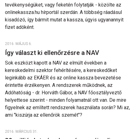
tevékenységüket, vagy feketén folytatják - közölte az
onlinekassza.hu hírportál szerdán. A többség ráadásul
kisadózó, így bármit mutat a kassza, úgyis ugyanannyit
fizet adóként.
2016. MÁJUS 6.
Így választ ki ellenőrzésre a NAV
Sok eszközt kapott a NAV az elmúlt években a
kereskedelmi szektor fehérítésére, a kereskedőket
leginkább az EKÁER és az online kassza bevezetése
érintette érzékenyen. A rendszerek működnek, az
Adóhatóság - dr. Horváth Gábor, a NAV főosztályveztő
helyettese szerint - minden folyamatnál ott van. De mire
figyelnek az említett rendszerek használata során? Mi az,
ami "kiszúrja az ellenőrök szemét"?
2016. MÁRCIUS 31.