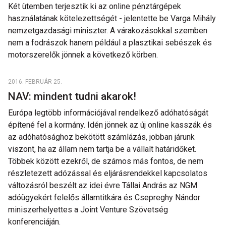
Két ütemben terjesztik ki az online pénztárgépek
használatának kötelezettségét - jelentette be Varga Mihály
nemzetgazdasági miniszter. A várakozásokkal szemben
nem a fodrászok hanem például a plasztikai sebészek és
motorszerelők jönnek a következő körben.
2016. FEBRUÁR 25.
NAV: mindent tudni akarok!
Európa legtöbb információjával rendelkező adóhatóságát
építené fel a kormány. Idén jönnek az új online kasszák és
az adóhatósághoz bekötött számlázás, jobban járunk
viszont, ha az állam nem tartja be a vállalt határidőket.
Többek között ezekről, de számos más fontos, de nem
részletezett adózással és eljárásrendekkel kapcsolatos
változásról beszélt az idei évre Tállai András az NGM
adóügyekért felelős államtitkára és Csepreghy Nándor
miniszerhelyettes a Joint Venture Szövetség
konferenciáján.