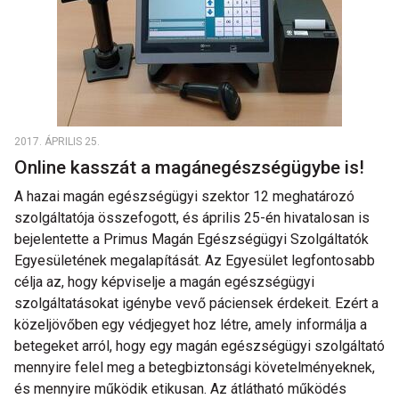
2017. ÁPRILIS 25.
Online kasszát a magánegészségügybe is!
A hazai magán egészségügyi szektor 12 meghatározó
szolgáltatója összefogott, és április 25-én hivatalosan is
bejelentette a Primus Magán Egészségügyi Szolgáltatók
Egyesületének megalapítását. Az Egyesület legfontosabb
célja az, hogy képviselje a magán egészségügyi
szolgáltatásokat igénybe vevő páciensek érdekeit. Ezért a
közeljövőben egy védjegyet hoz létre, amely informálja a
betegeket arról, hogy egy magán egészségügyi szolgáltató
mennyire felel meg a betegbiztonsági követelményeknek,
és mennyire működik etikusan. Az átlátható működés