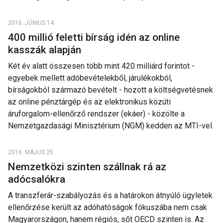
2016. JÚNIUS 14.
400 millió feletti bírság idén az online
kasszák alapján
Két év alatt összesen több mint 420 milliárd forintot -
egyebek mellett adóbevételekből, járulékokból,
bírságokból származó bevételt - hozott a költségvetésnek
az online pénztárgép és az elektronikus közúti
áruforgalom-ellenőrző rendszer (ekáer) - közölte a
Nemzetgazdasági Minisztérium (NGM) kedden az MTI-vel.
2016. MÁJUS 25.
Nemzetközi szinten szállnak rá az
adócsalókra
A transzferár-szabályozás és a határokon átnyúló ügyletek
ellenőrzése került az adóhatóságok fókuszába nem csak
Magyarországon, hanem régiós, sőt OECD szinten is. Az