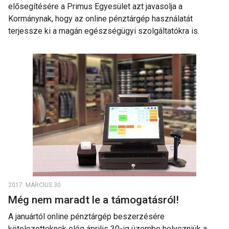
elősegítésére a Primus Egyesület azt javasolja a
Kormánynak, hogy az online pénztárgép használatát
terjessze ki a magán egészségügyi szolgáltatókra is.
2017. MÁRCIUS 30.
Még nem maradt le a támogatásról!
A januártól online pénztárgép beszerzésére
kötelezetteknek elég április 30-ig üzembe helyezniük a