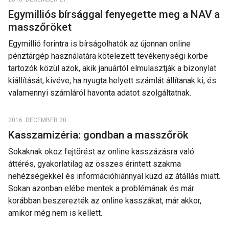
Egymilliós bírsággal fenyegette meg a NAV a
masszőröket
Egymillió forintra is bírságolhatók az újonnan online
pénztárgép használatára kötelezett tevékenységi körbe
tartozók közül azok, akik januártól elmulasztják a bizonylat
kiállítását, kivéve, ha nyugta helyett számlát állítanak ki, és
valamennyi számláról havonta adatot szolgáltatnak.
2016. DECEMBER 20.
Kasszamizéria: gondban a masszőrök
Sokaknak okoz fejtörést az online kasszázásra való
áttérés, gyakorlatilag az összes érintett szakma
nehézségekkel és információhiánnyal küzd az átállás miatt.
Sokan azonban elébe mentek a problémának és már
korábban beszerezték az online kasszákat, már akkor,
amikor még nem is kellett.