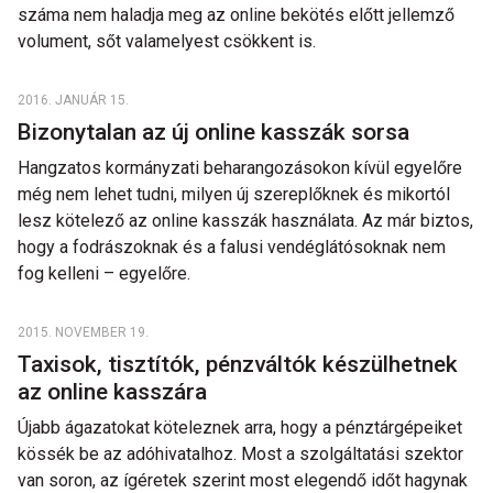
száma nem haladja meg az online bekötés előtt jellemző
volument, sőt valamelyest csökkent is.
2016. JANUÁR 15.
Bizonytalan az új online kasszák sorsa
Hangzatos kormányzati beharangozásokon kívül egyelőre
még nem lehet tudni, milyen új szereplőknek és mikortól
lesz kötelező az online kasszák használata. Az már biztos,
hogy a fodrászoknak és a falusi vendéglátósoknak nem
fog kelleni – egyelőre.
2015. NOVEMBER 19.
Taxisok, tisztítók, pénzváltók készülhetnek
az online kasszára
Újabb ágazatokat köteleznek arra, hogy a pénztárgépeiket
kössék be az adóhivatalhoz. Most a szolgáltatási szektor
van soron, az ígéretek szerint most elegendő időt hagynak