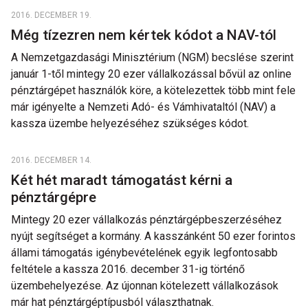
2016. DECEMBER 19.
Még tízezren nem kértek kódot a NAV-tól
A Nemzetgazdasági Minisztérium (NGM) becslése szerint
január 1-től mintegy 20 ezer vállalkozással bővül az online
pénztárgépet használók köre, a kötelezettek több mint fele
már igényelte a Nemzeti Adó- és Vámhivataltól (NAV) a
kassza üzembe helyezéséhez szükséges kódot.
2016. DECEMBER 14.
Két hét maradt támogatást kérni a
pénztárgépre
Mintegy 20 ezer vállalkozás pénztárgépbeszerzéséhez
nyújt segítséget a kormány. A kasszánként 50 ezer forintos
állami támogatás igénybevételének egyik legfontosabb
feltétele a kassza 2016. december 31-ig történő
üzembehelyezése. Az újonnan kötelezett vállalkozások
már hat pénztárgéptípusból választhatnak.