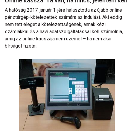
Online kassza: ha van, ha nincs, jelenteni kell
A hatóság 2017. január 1-jére halasztotta az újabb online
pénztárgép-kötelezettek számára az indulást. Aki eddig
nem tett eleget a kötelezettségének, annak kézi
számlákkal és a havi adatszolgáltatással kell számolnia,
amíg az online kasszája nem üzemel – ha nem akar
bírságot fizetni.