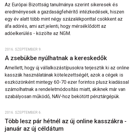
Az Európai Bizottság tanulmánya szerint sikeresek és
eredményesek a gazdaságfehérítő intézkedések, hiszen
egy év alatt több mint négy százalékponttal csökkent az
áfa adórés, ami azt jelenti, hogy mérséklődött az
adóelkerülés - közölte az NGM.
2016. SZEPTEMBER 9.
A zsebükbe nyúlhatnak a kereskedők
Amellett, hogy új vállalkozástípusokra terjesztik ki az online
kasszák használatának kötelezettségét, azok a cégek is
eszközönként mintegy 60-70 ezer forintos plusz kiadással
számolhatnak a rendeletmódosítás miatt, akiknek már van
szabályosan működő, NAV-hoz bekötött pénztárgépük.
2016. SZEPTEMBER 6.
Több lesz pár hétnél az új online kasszákra -
január az új céldátum