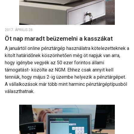
2017. ÁPRILIS 28.
Öt nap maradt beüzemelni a kasszákat
A januártól online pénztárgép használatra kötelezetteknek a
kitolt határidőnek köszönhetően még öt napjuk van arra,
hogy igénybe vegyék az 50 ezer forintos állami
támogatást- közölte az NGM. Ehhez csak annyit kell
tenniük, hogy május 2-ig üzembe helyezik a pénztárgépet.
A vállalkozások már több mint harminc pénztárgéptípusból
választhatnak.