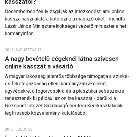
kasszától?
Decemberben felülvizsgálják az intézkedést, ami online
kassza használatára kötelezné a masszőröket - mondta
Lázár János Miniszterelnökséget vezető miniszter a heti
kormányinfón.
2016. AUGUSZTUS 17.
A nagy bevételű cégeknél látna szívesen
online kasszát a vásárló
A magyar lakosság jelentős többsége támogatja a szürke-
és feketegazdaság elleni kormányzati akciókat,
ügyvédekre, a fogorvosokra és a plasztikai sebészekre
terjesztenék ki például az online kasszát - derül ki a
Nézőpont Intézet Gazdaságfehérítési Kerekasztalának
legfrissebb közvélemény-kutatásából.
2016. JÚLIUS 28.