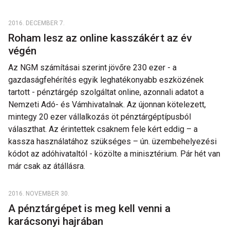
2016. DECEMBER 7.
Roham lesz az online kasszákért az év
végén
Az NGM számításai szerint jövőre 230 ezer - a
gazdaságfehérítés egyik leghatékonyabb eszközének
tartott - pénztárgép szolgáltat online, azonnali adatot a
Nemzeti Adó- és Vámhivatalnak. Az újonnan kötelezett,
mintegy 20 ezer vállalkozás öt pénztárgéptípusból
választhat. Az érintettek csaknem fele kért eddig – a
kassza használatához szükséges – ún. üzembehelyezési
kódot az adóhivataltól - közölte a minisztérium. Pár hét van
már csak az átállásra.
2016. NOVEMBER 30.
A pénztárgépet is meg kell venni a
karácsonyi hajrában