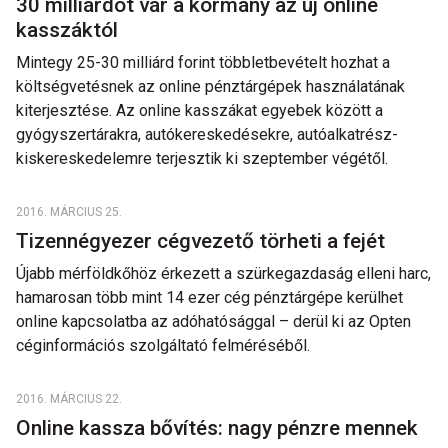
30 milliárdot vár a kormány az új online
kasszáktól
Mintegy 25-30 milliárd forint többletbevételt hozhat a
költségvetésnek az online pénztárgépek használatának
kiterjesztése. Az online kasszákat egyebek között a
gyógyszertárakra, autókereskedésekre, autóalkatrész-
kiskereskedelemre terjesztik ki szeptember végétől.
2016. MÁRCIUS 25.
Tizennégyezer cégvezető törheti a fejét
Újabb mérföldkőhöz érkezett a szürkegazdaság elleni harc,
hamarosan több mint 14 ezer cég pénztárgépe kerülhet
online kapcsolatba az adóhatósággal – derül ki az Opten
céginformációs szolgáltató felméréséből.
2016. MÁRCIUS 22.
Online kassza bővítés: nagy pénzre mennek