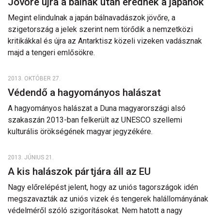
Jövőre újra a bálnák után erednek a japánok
Megint elindulnak a japán bálnavadászok jövőre, a
szigetország a jelek szerint nem törődik a nemzetközi
kritikákkal és újra az Antarktisz közeli vizeken vadásznak
majd a tengeri emlősökre.
2013. OKTÓBER 27.
Védendő a hagyományos halászat
A hagyományos halászat a Duna magyarországi alsó
szakaszán 2013-ban felkerült az UNESCO szellemi
kulturális örökségének magyar jegyzékére.
2013. JÚNIUS 21.
A kis halászok pártjára áll az EU
Nagy előrelépést jelent, hogy az uniós tagországok idén
megszavazták az uniós vizek és tengerek halállományának
védelméről szóló szigorításokat. Nem hatott a nagy