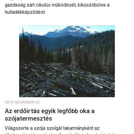
gazdaság zárt cikulús működését, kiküszöbölve a
hulladékképződést.
2018. NOVEMBER 22.
Az erdőirtás egyik legfőbb oka a
szójatermesztés
Világszerte a szója szolgál takarmányként az