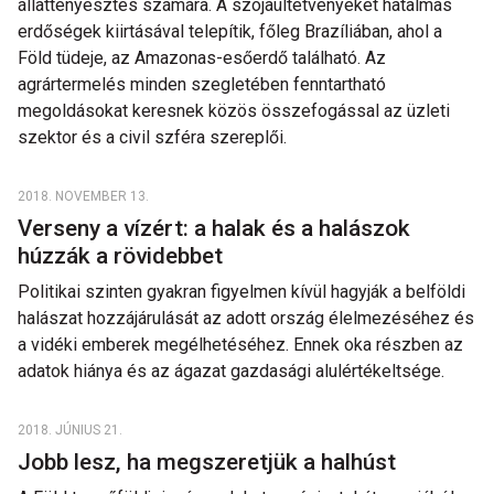
állattenyésztés számára. A szójaültetvényeket hatalmas
erdőségek kiirtásával telepítik, főleg Brazíliában, ahol a
Föld tüdeje, az Amazonas-esőerdő található. Az
agrártermelés minden szegletében fenntartható
megoldásokat keresnek közös összefogással az üzleti
szektor és a civil szféra szereplői.
2018. NOVEMBER 13.
Verseny a vízért: a halak és a halászok
húzzák a rövidebbet
Politikai szinten gyakran figyelmen kívül hagyják a belföldi
halászat hozzájárulását az adott ország élelmezéséhez és
a vidéki emberek megélhetéséhez. Ennek oka részben az
adatok hiánya és az ágazat gazdasági alulértékeltsége.
2018. JÚNIUS 21.
Jobb lesz, ha megszeretjük a halhúst