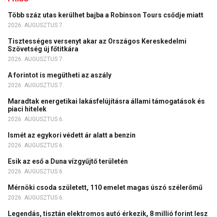
Több száz utas kerülhet bajba a Robinson Tours csődje miatt
2026. AUGUSZTUS 7.
Tisztességes versenyt akar az Országos Kereskedelmi
Szövetség új főtitkára
2026. AUGUSZTUS 7.
A forintot is megütheti az aszály
2026. AUGUSZTUS 7.
Maradtak energetikai lakásfelújításra állami támogatások és
piaci hitelek
2026. AUGUSZTUS 6.
Ismét az egykori védett ár alatt a benzin
2026. AUGUSZTUS 6.
Esik az eső a Duna vízgyűjtő területén
2026. AUGUSZTUS 6.
Mérnöki csoda született, 110 emelet magas úszó szélerőmű
2026. AUGUSZTUS 6.
Legendás, tisztán elektromos autó érkezik, 8 millió forint lesz