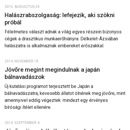
2015. AUGUSZTUS 29.
Halászrabszolgaság: lefejezik, aki szökni
próbál
Félelmetes választ adnak a világ egyes részein bizonyos
cégek a drasztikus munkaerőhiányra. Délkelet-Ázsiában
halászatra is alkalmaznak embereket erőszakkal.
2014. NOVEMBER 18.
Jövőre megint megindulnak a japán
bálnavadászok
Új kutatási programot terjesztett be Japán a
bálnavadászatra, kevesebb állatot ölnének meg jövőre, mint
amennyivel eddig végeztek: mindezt egy érvényes
bírósági ítélet ellenére.
2014. SZEPTEMBER 4.