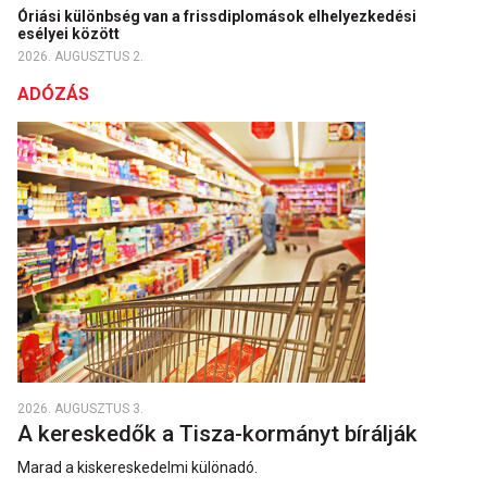
Óriási különbség van a frissdiplomások elhelyezkedési
esélyei között
2026. AUGUSZTUS 2.
ADÓZÁS
2026. AUGUSZTUS 3.
A kereskedők a Tisza-kormányt bírálják
Marad a kiskereskedelmi különadó.