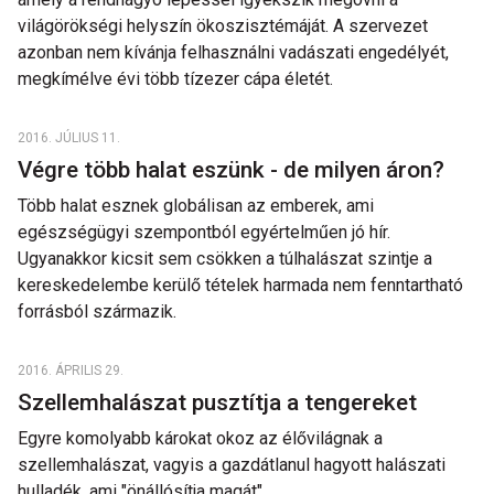
világörökségi helyszín ökoszisztémáját. A szervezet
azonban nem kívánja felhasználni vadászati engedélyét,
megkímélve évi több tízezer cápa életét.
2016. JÚLIUS 11.
Végre több halat eszünk - de milyen áron?
Több halat esznek globálisan az emberek, ami
egészségügyi szempontból egyértelműen jó hír.
Ugyanakkor kicsit sem csökken a túlhalászat szintje a
kereskedelembe kerülő tételek harmada nem fenntartható
forrásból származik.
2016. ÁPRILIS 29.
Szellemhalászat pusztítja a tengereket
Egyre komolyabb károkat okoz az élővilágnak a
szellemhalászat, vagyis a gazdátlanul hagyott halászati
hulladék, ami "önállósítja magát".