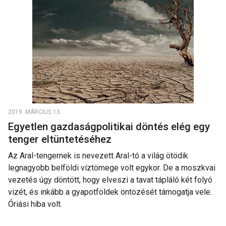
2019. MÁRCIUS 13.
Egyetlen gazdaságpolitikai döntés elég egy
tenger eltüntetéséhez
Az Aral-tengernek is nevezett Aral-tó a világ ötödik
legnagyobb belföldi víztömege volt egykor. De a moszkvai
vezetés úgy döntött, hogy elveszi a tavat tápláló két folyó
vizét, és inkább a gyapotföldek öntözését támogatja vele.
Óriási hiba volt.