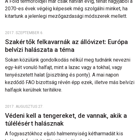
A Föld termőföldjei már csak hatvan évig, tehát nagyjából a
2070-es évek végéig képesek még szolgálni minket, ha
kitartunk a jelenlegi mezőgazdasági módszerek mellett.
2017. SZEPTEMBER 6.
Szakértők felkavarnák az állóvizet: Európa
belvízi halászata a téma
Sokan közülünk gondolkodás nélkül meg tudnánk nevezni
egy-két vonuló halfajt, mint a lazac vagy a tokhal, vagy
tenyészetett halat (pisztráng és ponty). A mai napon
kezdődő FAO bizottság révén épp ezek, illetve más belvízi
halfajok kerülnek terítékre.
2017. AUGUSZTUS 27.
Védeni kell a tengereket, de vannak, akik a
túlélésért halásznak
A fogyasztókhoz eljutó halmennyiség kétharmadát kis