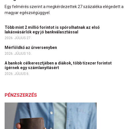
Egy felmérés szerint a megkérdezettek 27 százaléka elégedett a
magyar egészségüggyel.
Több mint 2 millió forintot is spórolhatnak az első
lakásvásárlók egy jó bankválasztással
2026. JÚLIUS 27.
Mérföldkő az űrversenyben
2026. JÚLIUS 10.
A bankok célkeresztjében a diákok, több tízezer forintot
ígérnek egy számlanyitásért
2026. JÚLIUS 6.
PÉNZSZERZÉS