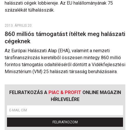
halászati cégek lobbiereje. Az EU halállományának 75
százalékát túlhalásszák.
2013. ÁPRILIS 20.
860 milliós támogatást ítéltek meg halászati
cégeknek
Az Európai Halászati Alap (EHA), valamint a nemzeti
társfinanszírozás keretéből összesen mintegy 860 millió
forintos támogatás odaítéléséről döntött a Vidékfejlesztési
Minisztérium (VM) 25 halászati társaság beruházásaira.
FELIRATKOZÁS A
PIAC & PROFIT
ONLINE MAGAZIN
HÍRLEVELÉRE
FELIRATKOZOM