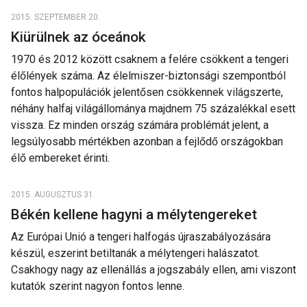
2015. SZEPTEMBER 20.
Kiürülnek az óceánok
1970 és 2012 között csaknem a felére csökkent a tengeri
élőlények száma. Az élelmiszer-biztonsági szempontból
fontos halpopulációk jelentősen csökkennek világszerte,
néhány halfaj világállománya majdnem 75 százalékkal esett
vissza. Ez minden ország számára problémát jelent, a
legsúlyosabb mértékben azonban a fejlődő országokban
élő embereket érinti.
2015. AUGUSZTUS 31.
Békén kellene hagyni a mélytengereket
Az Európai Unió a tengeri halfogás újraszabályozására
készül, eszerint betiltanák a mélytengeri halászatot.
Csakhogy nagy az ellenállás a jogszabály ellen, ami viszont
kutatók szerint nagyon fontos lenne.