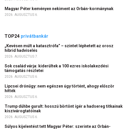
Magyar Péter keményen nekiment az Orbán-kormánynak
2026. AUGUSZTUS 6.
TOP24
privátbankár
„Kevésen múlt a katasztrófa” – szintet léphetett az orosz
hibrid hadviselés
2026. AUGUSZTUS 7.
Sok család várja: kiderültek a 100 ezres iskolakezdési
támogatás részletei
2026. AUGUSZTUS 6.
Lipcsei drónügy: nem egészen úgy történt, ahogy először
hitték
2026. AUGUSZTUS 6.
Trump dühbe gurult: hosszú börtönt ígér a hadsereg titkainak
kiszivárogtatóinak
2026. AUGUSZTUS 6.
Súlyos kijelentést tett Magyar Péter: szerinte az Orbán-