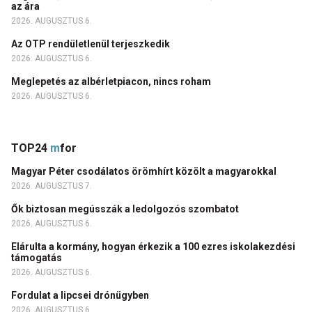
az ára
2026. AUGUSZTUS 6.
Az OTP rendületlenül terjeszkedik
2026. AUGUSZTUS 6.
Meglepetés az albérletpiacon, nincs roham
2026. AUGUSZTUS 6.
TOP24
m
for
Magyar Péter csodálatos örömhírt közölt a magyarokkal
2026. AUGUSZTUS 7.
Ők biztosan megússzák a ledolgozós szombatot
2026. AUGUSZTUS 6.
Elárulta a kormány, hogyan érkezik a 100 ezres iskolakezdési
támogatás
2026. AUGUSZTUS 6.
Fordulat a lipcsei drónügyben
2026. AUGUSZTUS 6.