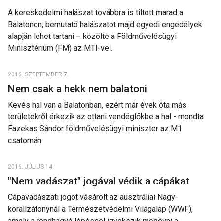
A kereskedelmi halászat továbbra is tiltott marad a
Balatonon, bemutató halászatot majd egyedi engedélyek
alapján lehet tartani – közölte a Földművelésügyi
Minisztérium (FM) az MTI-vel.
2016. SZEPTEMBER 7.
Nem csak a hekk nem balatoni
Kevés hal van a Balatonban, ezért már évek óta más
területekről érkezik az ottani vendéglőkbe a hal - mondta
Fazekas Sándor földművelésügyi miniszter az M1
csatornán.
2016. JÚLIUS 14.
"Nem vadászat" jogával védik a cápákat
Cápavadászati jogot vásárolt az ausztráliai Nagy-
korallzátonynál a Természetvédelmi Világalap (WWF),
amely a rendhagyó lépéssel igyekszik megóvni a