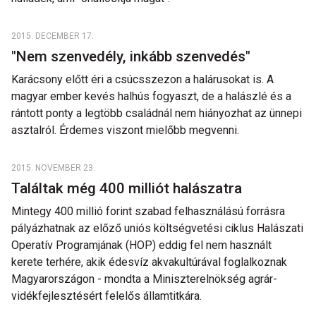
2015. DECEMBER 17.
"Nem szenvedély, inkább szenvedés"
Karácsony előtt éri a csúcsszezon a halárusokat is. A
magyar ember kevés halhús fogyaszt, de a halászlé és a
rántott ponty a legtöbb családnál nem hiányozhat az ünnepi
asztalról. Érdemes viszont mielőbb megvenni.
2015. NOVEMBER 23.
Találtak még 400 milliót halászatra
Mintegy 400 millió forint szabad felhasználású forrásra
pályázhatnak az előző uniós költségvetési ciklus Halászati
Operatív Programjának (HOP) eddig fel nem használt
kerete terhére, akik édesvíz akvakultúrával foglalkoznak
Magyarországon - mondta a Miniszterelnökség agrár-
vidékfejlesztésért felelős államtitkára.