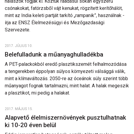
halászok fogják ki. Köztük ráadásul sokan egyszerű
csónakokat, fatörzsből vájt kenukat, rögzített kerítőhálót,
mint az India keleti partját tarkító „rampanik”, használnak -
írja az ENSZ Élelmezésügyi és Mezőgazdasági
Szervezete.
2017. JÚLIUS 10.
Belefulladunk a műanyaghulladékba
A PET-palackokból eredő plasztikszemét felhalmozódása
a tengerekben éppolyan súlyos környezeti válsággá válik,
mint a klímaváltozás. 2050-re az óceánok súly szerint több
műanyagot fognak tartalmazni, mint halat. A halak megeszik
a plasztikot, mi pedig a halakat.
2017. MÁJUS 15.
Alapvető élelmiszernövények pusztulhatnak
ki 10-20 éven belül