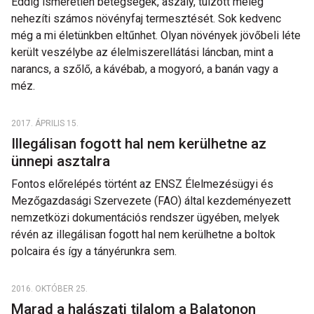
Eddig ismeretlen betegségek, aszály, túlzott meleg
nehezíti számos növényfaj termesztését. Sok kedvenc
még a mi életünkben eltűnhet. Olyan növények jövőbeli léte
került veszélybe az élelmiszerellátási láncban, mint a
narancs, a szőlő, a kávébab, a mogyoró, a banán vagy a
méz.
2017. ÁPRILIS 15.
Illegálisan fogott hal nem kerülhetne az
ünnepi asztalra
Fontos előrelépés történt az ENSZ Élelmezésügyi és
Mezőgazdasági Szervezete (FAO) által kezdeményezett
nemzetközi dokumentációs rendszer ügyében, melyek
révén az illegálisan fogott hal nem kerülhetne a boltok
polcaira és így a tányérunkra sem.
2016. OKTÓBER 25.
Marad a halászati tilalom a Balatonon