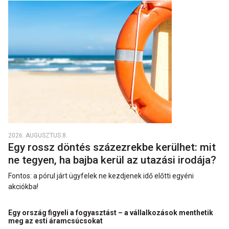
2026. AUGUSZTUS 8.
Egy rossz döntés százezrekbe kerülhet: mit
ne tegyen, ha bajba kerül az utazási irodája?
Fontos: a pórul járt ügyfelek ne kezdjenek idő előtti egyéni
akciókba!
Egy ország figyeli a fogyasztást – a vállalkozások menthetik
meg az esti áramcsúcsokat