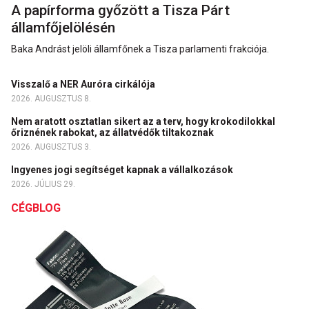
A papírforma győzött a Tisza Párt
államfőjelölésén
Baka Andrást jelöli államfőnek a Tisza parlamenti frakciója.
Visszalő a NER Auróra cirkálója
2026. AUGUSZTUS 8.
Nem aratott osztatlan sikert az a terv, hogy krokodilokkal
őriznének rabokat, az állatvédők tiltakoznak
2026. AUGUSZTUS 3.
Ingyenes jogi segítséget kapnak a vállalkozások
2026. JÚLIUS 29.
CÉGBLOG