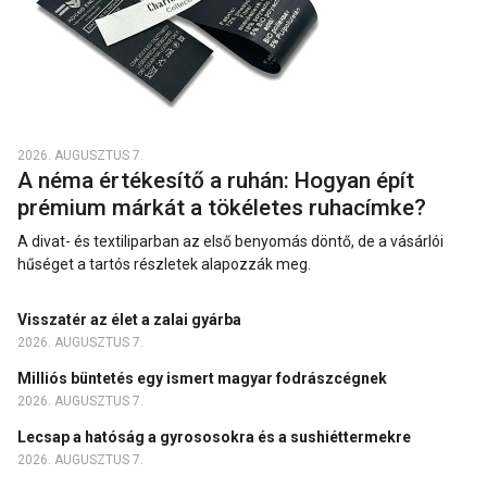
2026. AUGUSZTUS 7.
A néma értékesítő a ruhán: Hogyan épít
prémium márkát a tökéletes ruhacímke?
A divat- és textiliparban az első benyomás döntő, de a vásárlói
hűséget a tartós részletek alapozzák meg.
Visszatér az élet a zalai gyárba
2026. AUGUSZTUS 7.
Milliós büntetés egy ismert magyar fodrászcégnek
2026. AUGUSZTUS 7.
Lecsap a hatóság a gyrososokra és a sushiéttermekre
2026. AUGUSZTUS 7.