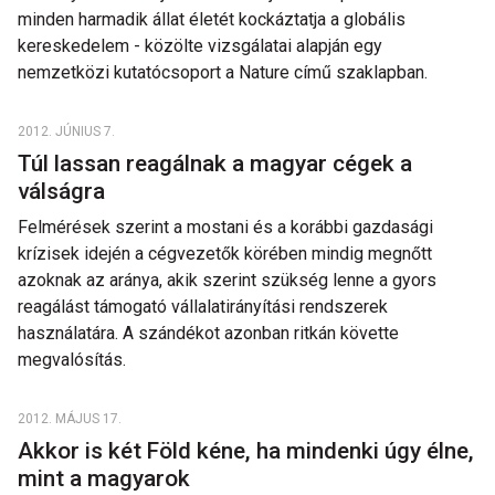
minden harmadik állat életét kockáztatja a globális
kereskedelem - közölte vizsgálatai alapján egy
nemzetközi kutatócsoport a Nature című szaklapban.
2012. JÚNIUS 7.
Túl lassan reagálnak a magyar cégek a
válságra
Felmérések szerint a mostani és a korábbi gazdasági
krízisek idején a cégvezetők körében mindig megnőtt
azoknak az aránya, akik szerint szükség lenne a gyors
reagálást támogató vállalatirányítási rendszerek
használatára. A szándékot azonban ritkán követte
megvalósítás.
2012. MÁJUS 17.
Akkor is két Föld kéne, ha mindenki úgy élne,
mint a magyarok