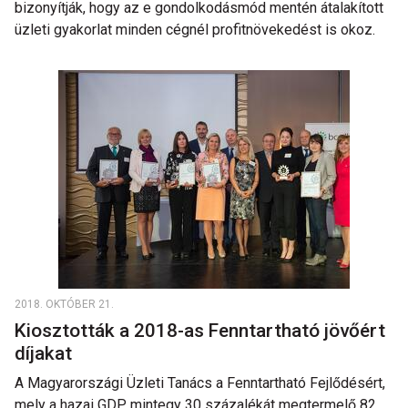
bizonyítják, hogy az e gondolkodásmód mentén átalakított
üzleti gyakorlat minden cégnél profitnövekedést is okoz.
2018. OKTÓBER 21.
Kiosztották a 2018-as Fenntartható jövőért
díjakat
A Magyarországi Üzleti Tanács a Fenntartható Fejlődésért,
mely a hazai GDP mintegy 30 százalékát megtermelő 82