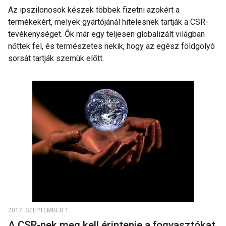
Az ipszilonosok készek többek fizetni azokért a
termékekért, melyek gyártójánál hitelesnek tartják a CSR-
tevékenységet. Ők már egy teljesen globalizált világban
nőttek fel, és természetes nekik, hogy az egész földgolyó
sorsát tartják szemük előtt.
2017. SZEPTEMBER 1.
A CSR-nek meg kell érintenie a fogyasztókat