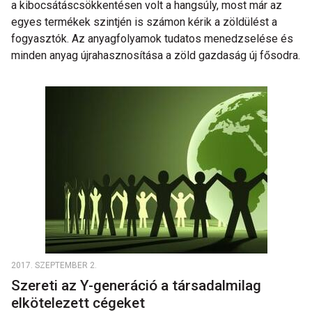
a kibocsátáscsökkentésen volt a hangsúly, most már az
egyes termékek szintjén is számon kérik a zöldülést a
fogyasztók. Az anyagfolyamok tudatos menedzselése és
minden anyag újrahasznosítása a zöld gazdaság új fősodra.
2017. SZEPTEMBER 2.
Szereti az Y-generáció a társadalmilag
elkötelezett cégeket