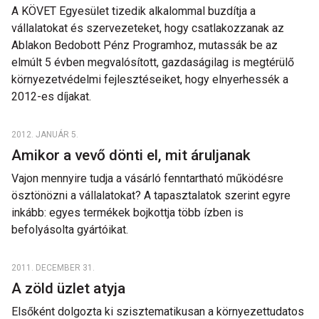
A KÖVET Egyesület tizedik alkalommal buzdítja a
vállalatokat és szervezeteket, hogy csatlakozzanak az
Ablakon Bedobott Pénz Programhoz, mutassák be az
elmúlt 5 évben megvalósított, gazdaságilag is megtérülő
környezetvédelmi fejlesztéseiket, hogy elnyerhessék a
2012-es díjakat.
2012. JANUÁR 5.
Amikor a vevő dönti el, mit áruljanak
Vajon mennyire tudja a vásárló fenntartható működésre
ösztönözni a vállalatokat? A tapasztalatok szerint egyre
inkább: egyes termékek bojkottja több ízben is
befolyásolta gyártóikat.
2011. DECEMBER 31.
A zöld üzlet atyja
Elsőként dolgozta ki szisztematikusan a környezettudatos