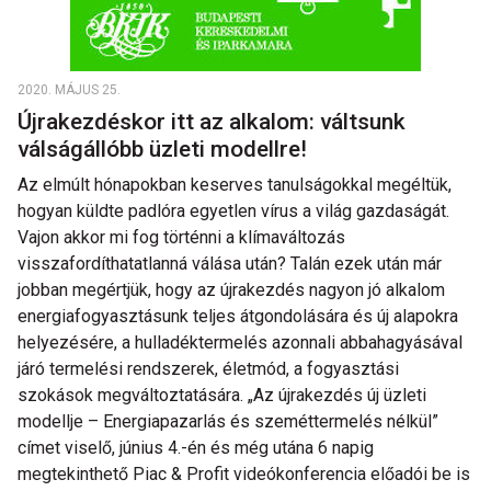
2020. MÁJUS 25.
Újrakezdéskor itt az alkalom: váltsunk
válságállóbb üzleti modellre!
Az elmúlt hónapokban keserves tanulságokkal megéltük,
hogyan küldte padlóra egyetlen vírus a világ gazdaságát.
Vajon akkor mi fog történni a klímaváltozás
visszafordíthatatlanná válása után? Talán ezek után már
jobban megértjük, hogy az újrakezdés nagyon jó alkalom
energiafogyasztásunk teljes átgondolására és új alapokra
helyezésére, a hulladéktermelés azonnali abbahagyásával
járó termelési rendszerek, életmód, a fogyasztási
szokások megváltoztatására. „Az újrakezdés új üzleti
modellje – Energiapazarlás és szeméttermelés nélkül”
címet viselő, június 4.-én és még utána 6 napig
megtekinthető Piac & Profit videókonferencia előadói be is