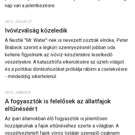
nap van a jelentkezésre.
2012. JÚLIUS 27.
Ivóvízválság közeledik
A Nestlé "Mr. Water"-nek is nevezett osztrák elnöke, Peter
Brabeck szerint a légköri szennyezésnél jobban oda
kellene figyelnünk az ivóvíz-készletekre leselkedő
veszélyekre. A katasztrófa elkerülésére az üzleti világot
és a politikai döntéshozókat próbálja rábírni a cselekvésre
- mindeddig sikertelenül.
2012. JÚNIUS 8.
A fogyasztók is felelősek az állatfajok
eltűnéséért
Az ipari államokban élő fogyasztók is jelentősen
hozzájárulnak a fajok eltűnéséhez szerte a világban. A
veszélyeztetett fajok vörös listáján szereplő csaknem