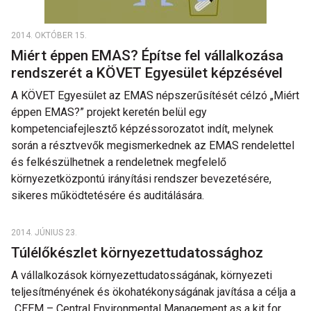
2014. OKTÓBER 15.
Miért éppen EMAS? Építse fel vállalkozása
rendszerét a KÖVET Egyesület képzésével
A KÖVET Egyesület az EMAS népszerűsítését célzó „Miért
éppen EMAS?” projekt keretén belül egy
kompetenciafejlesztő képzéssorozatot indít, melynek
során a résztvevők megismerkednek az EMAS rendelettel
és felkészülhetnek a rendeletnek megfelelő
környezetközpontú irányítási rendszer bevezetésére,
sikeres működtetésére és auditálására.
2014. JÚNIUS 23.
Túlélőkészlet környezettudatossághoz
A vállalkozások környezettudatosságának, környezeti
teljesítményének és ökohatékonyságának javítása a célja a
„CEEM – Central Environmental Management as a kit for