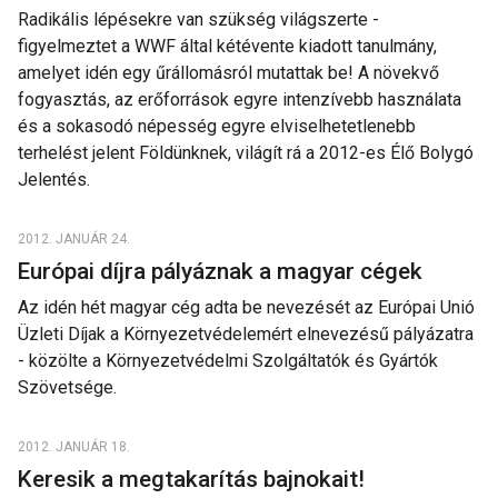
Radikális lépésekre van szükség világszerte -
figyelmeztet a WWF által kétévente kiadott tanulmány,
amelyet idén egy űrállomásról mutattak be! A növekvő
fogyasztás, az erőforrások egyre intenzívebb használata
és a sokasodó népesség egyre elviselhetetlenebb
terhelést jelent Földünknek, világít rá a 2012-es Élő Bolygó
Jelentés.
2012. JANUÁR 24.
Európai díjra pályáznak a magyar cégek
Az idén hét magyar cég adta be nevezését az Európai Unió
Üzleti Díjak a Környezetvédelemért elnevezésű pályázatra
- közölte a Környezetvédelmi Szolgáltatók és Gyártók
Szövetsége.
2012. JANUÁR 18.
Keresik a megtakarítás bajnokait!