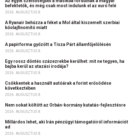
Az egyik szélsőségből a másikba fordulnak a magyar
befektetők, és még csak most indulunk el az euró felé
2026. AUGUSZTUS 8.
A Ryanair behúzza a féket a Mol által kiszemelt szerbiai
kőolajfinomító miatt
2026. AUGUSZTUS 8.
A papírforma győzött a Tisza Párt államfőjelölésén
2026. AUGUSZTUS 8.
Egy rossz döntés százezrekbe kerülhet: mit ne tegyen, ha
bajba kerül az utazási irodája?
2026. AUGUSZTUS 8.
Csökkentek a használt autóárak a forint erősödése
következtében
2026. AUGUSZTUS 8.
Nem sokat költött az Orbán-kormány kutatás-fejlesztésre
2026. AUGUSZTUS 8.
Millárdos lehet, aki Irán pénzügyi támogatóiról információt
ad
2026. AUGUSZTUS 8.