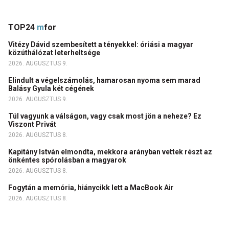
TOP24
m
for
Vitézy Dávid szembesített a tényekkel: óriási a magyar
közúthálózat leterheltsége
2026. AUGUSZTUS 9.
Elindult a végelszámolás, hamarosan nyoma sem marad
Balásy Gyula két cégének
2026. AUGUSZTUS 9.
Túl vagyunk a válságon, vagy csak most jön a neheze? Ez
Viszont Privát
2026. AUGUSZTUS 8.
Kapitány István elmondta, mekkora arányban vettek részt az
önkéntes spórolásban a magyarok
2026. AUGUSZTUS 8.
Fogytán a memória, hiánycikk lett a MacBook Air
2026. AUGUSZTUS 8.