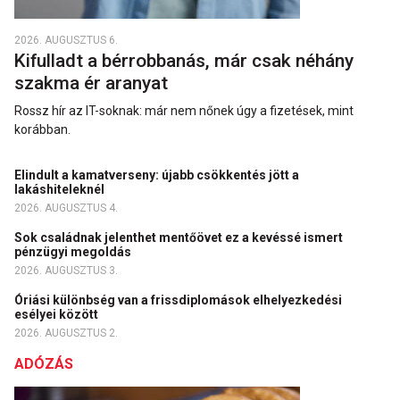
2026. AUGUSZTUS 6.
Kifulladt a bérrobbanás, már csak néhány
szakma ér aranyat
Rossz hír az IT-soknak: már nem nőnek úgy a fizetések, mint
korábban.
Elindult a kamatverseny: újabb csökkentés jött a
lakáshiteleknél
2026. AUGUSZTUS 4.
Sok családnak jelenthet mentőövet ez a kevéssé ismert
pénzügyi megoldás
2026. AUGUSZTUS 3.
Óriási különbség van a frissdiplomások elhelyezkedési
esélyei között
2026. AUGUSZTUS 2.
ADÓZÁS