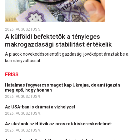
2026. AUGUSZTUS 5.
A külföldi befektetők a tényleges
makrogazdasági stabilitást értékelik
A piacok növekedésorientált gazdasági jövőképet áraztak be a
kormányváltással.
FRISS
Hatalmas fegyvercsomagot kap Ukrajna, de ami igazán
meglepő, hogy honnan
2026. AUGUSZTUS 9.
Az USA-ban is drámai a vízhelyzet
2026. AUGUSZTUS 9.
Az ukránok szétlövik az oroszok kiskereskedelmét
2026. AUGUSZTUS 9.