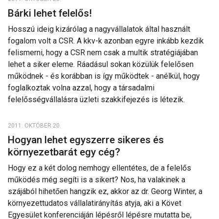
Bárki lehet felelős!
Hosszú ideig kizárólag a nagyvállalatok által használt
fogalom volt a CSR. A kkv-k azonban egyre inkább kezdik
felismerni, hogy a CSR nem csak a multik stratégiájában
lehet a siker eleme. Ráadásul sokan közülük felelősen
működnek - és korábban is így működtek - anélkül, hogy
foglalkoztak volna azzal, hogy a társadalmi
felelősségvállalásra üzleti szakkifejezés is létezik.
2011. OKTÓBER 20.
Hogyan lehet egyszerre sikeres és
környezetbarát egy cég?
Hogy ez a két dolog nemhogy ellentétes, de a felelős
működés még segíti is a sikert? Nos, ha valakinek a
szájából hihetően hangzik ez, akkor az dr. Georg Winter, a
környezettudatos vállalatirányítás atyja, aki a Követ
Egyesület konferenciáján lépésről lépésre mutatta be,