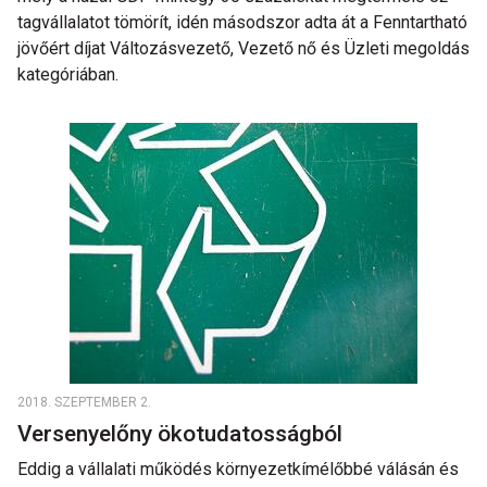
tagvállalatot tömörít, idén másodszor adta át a Fenntartható
jövőért díjat Változásvezető, Vezető nő és Üzleti megoldás
kategóriában.
2018. SZEPTEMBER 2.
Versenyelőny ökotudatosságból
Eddig a vállalati működés környezetkímélőbbé válásán és