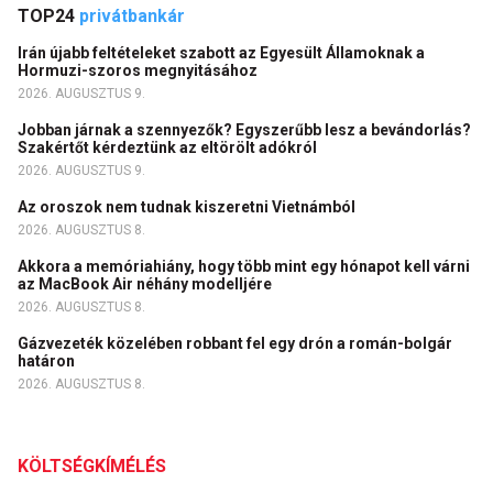
TOP24
privátbankár
Irán újabb feltételeket szabott az Egyesült Államoknak a
Hormuzi-szoros megnyitásához
2026. AUGUSZTUS 9.
Jobban járnak a szennyezők? Egyszerűbb lesz a bevándorlás?
Szakértőt kérdeztünk az eltörölt adókról
2026. AUGUSZTUS 9.
Az oroszok nem tudnak kiszeretni Vietnámból
2026. AUGUSZTUS 8.
Akkora a memóriahiány, hogy több mint egy hónapot kell várni
az MacBook Air néhány modelljére
2026. AUGUSZTUS 8.
Gázvezeték közelében robbant fel egy drón a román-bolgár
határon
2026. AUGUSZTUS 8.
KÖLTSÉGKÍMÉLÉS