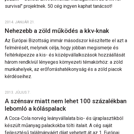
survival" projektnek. 50 cég ingyen kaphat tanácsot!
2014. JANUÁR 21.
Nehezebb a zöld működés a kkv-knak
Az Európai Bizottság immár másodszor készítette el azt a
felmérését, melynek célja, hogy jobban megismerje és
feltérképezze a kis- és középvállalkozások hozzáállását
három rendkívül lényeges környezeti témakörhöz: a zöld
munkahelyek, az erőforráshatékonyság és a zöld piacok
kérdéseihez.
2013. JÚLIUS 7.
A szénsav miatt nem lehet 100 százalékban
lebomló a kóláspalack
A Coca-Cola norvég leányvállalata bio- és újraplasztikból
készült műanyag palackokba tölti italait. A cég saját
fejlesztésű találmányáért díjat vehetett át az 1. Európai