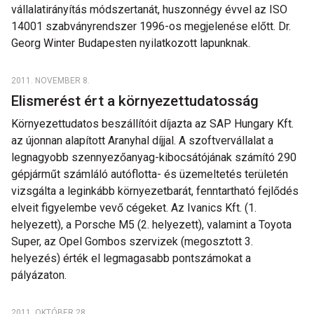
vállalatirányítás módszertanát, huszonnégy évvel az ISO
14001 szabványrendszer 1996-os megjelenése előtt. Dr.
Georg Winter Budapesten nyilatkozott lapunknak.
2011. NOVEMBER 8.
Elismerést ért a környezettudatosság
Környezettudatos beszállítóit díjazta az SAP Hungary Kft.
az újonnan alapított Aranyhal díjjal. A szoftvervállalat a
legnagyobb szennyezőanyag-kibocsátójának számító 290
gépjárműt számláló autóflotta- és üzemeltetés területén
vizsgálta a leginkább környezetbarát, fenntartható fejlődés
elveit figyelembe vevő cégeket. Az Ivanics Kft. (1.
helyezett), a Porsche M5 (2. helyezett), valamint a Toyota
Super, az Opel Gombos szervizek (megosztott 3.
helyezés) érték el legmagasabb pontszámokat a
pályázaton.
2011. OKTÓBER 28.