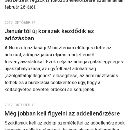
beszerzést végzők is fokozott ellenőrzésre számíthatnak
február 26-ától.
2017. OKTÓBER 27.
Januártól új korszak kezdődik az
adózásban
A Nemzetgazdasági Minisztérium előterjesztette az
adózást, adóigazgatási eljárás rendjét érintő
törvényjavaslatokat. Ezek célja az adóigazgatás egységes
újraszabályozása, az ügyfélbarát adóhatóság
„szolgáltatójellegének” elősegítése, az adminisztrációs
terhek és a bürokrácia csökkentése úgy, hogy a
költségvetés bevételi érdekei se sérüljenek.
2017. OKTÓBER 10.
Még jobban kell figyelni az adóellenőrzésre
Szakítaniuk kell az eddigi szemlélettel az adóellenőrzések
kapcsán a vállalkozásoknak, ha nem akarnak kellemetlen