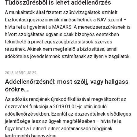
Tüdőszűrésből is lehet adóellenőrzés
A munkáltatók által fizetett szűrővizsgálatok színlelt
biztosítási jogviszonynak minősülhetnek a NAV szerint –
hívta fel a figyelmet a MAZARS. A menedzserszűrésnek is
hívott szolgáltatás ugyanis csak bizonyos esetekben
tekinthető a privát egészségbiztosítások szerves
részének. Akinek nem megfelelő a biztosítása, annál
adóköteles jövedelemnek számítanak az ilyen vizsgálatok.
2018. MÁRCIUS 29.
Adóellenőrzésnél: most szólj, vagy hallgass
örökre….
Az adózás rendjének újrakodifikálásával megváltozott az
észrevétel funkciója a 2018.01.01-je után induló
adóellenőrzésekben. Ezentúl az észrevételnek elsődleges
jelentősége lesz az ügyek megítélésében – hívta fel a
figyelmet a LeitnerLeitner adótanácsadó blogjának
legfrissebb bejegyzése.