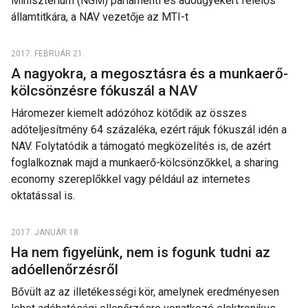
Minisztérium (NGM) parlamenti és adóügyekért felelős
államtitkára, a NAV vezetője az MTI-t
2017. FEBRUÁR 21.
A nagyokra, a megosztásra és a munkaerő-
kölcsönzésre fókuszál a NAV
Háromezer kiemelt adózóhoz kötődik az összes
adóteljesítmény 64 százaléka, ezért rájuk fókuszál idén a
NAV. Folytatódik a támogató megközelítés is, de azért
foglalkoznak majd a munkaerő-kölcsönzőkkel, a sharing
economy szereplőkkel vagy például az internetes
oktatással is.
2017. JANUÁR 18.
Ha nem figyelünk, nem is fogunk tudni az
adóellenőrzésről
Bővült az az illetékességi kör, amelynek eredményesen