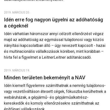
2019. MÁRCIUS 20.
Idén erre fog nagyon ügyelni az adóhatóság
a cégeknél
Idén várhatóan háromszor annyi célzott ellenőrzést végez
majd az adóhatóság az egymással tulajdonosi vagy közös
irányítási kapcsolatban álló – úgy nevezett kapcsolt - hazai
és multinacionális vállalkozások körében, mint korábban –
hívta fel a figyelmet a LeitnerLeitner adótanácsadó.
2019. MÁRCIUS 19.
Minden területen bekeményít a NAV
Idén kiemelt figyelemre számíthatnak a nemrég tulajdonos-
vagy vezetőváltáson átesett cégek, fókuszba kerülhetnek a
webáruházak, a gépjármű- és gépjárműalkatrész-
kereskedők és komoly ellenőrzésekre számíthatnak az
építőipari vállalkozások.