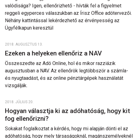
valódisága? Igen, ellenőrizhető - hívták fel a figyelmet
reggeli egyperces válaszukban az Írisz Office adótervezői.
Néhány kattintással lekérdezhető az érvényesség az
Ügyfélkapun keresztül
2018. AUGUSZTUS 13.
Ezeken a helyeken ellenőriz a NAV
Összeszedte az Adó Online, hol és mikor razziázik
augusztusban a NAV. Az ellenőrök legtöbbször a számla-
és nyugtaadást, és az online pénztárgépek használatát
vizsgálják.
2018. JÚLIUS 20.
Hogyan választja ki az adóhatóság, hogy kit
fog ellenőrizni?
Sokakat foglalkoztat a kérdés, hogy mi alapján dönti el az
adóhatóság, hogy mely társaságoknál, magánszemélyeknél