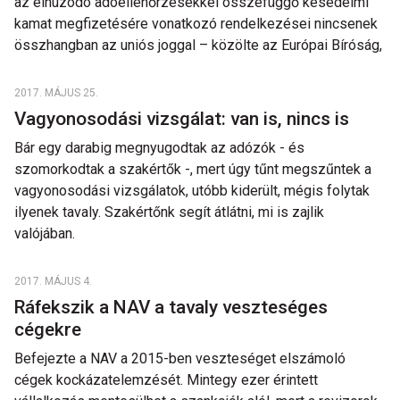
az elhúzódó adóellenőrzésekkel összefüggő késedelmi
kamat megfizetésére vonatkozó rendelkezései nincsenek
összhangban az uniós joggal – közölte az Európai Bíróság,
2017. MÁJUS 25.
Vagyonosodási vizsgálat: van is, nincs is
Bár egy darabig megnyugodtak az adózók - és
szomorkodtak a szakértők -, mert úgy tűnt megszűntek a
vagyonosodási vizsgálatok, utóbb kiderült, mégis folytak
ilyenek tavaly. Szakértőnk segít átlátni, mi is zajlik
valójában.
2017. MÁJUS 4.
Ráfekszik a NAV a tavaly veszteséges
cégekre
Befejezte a NAV a 2015-ben veszteséget elszámoló
cégek kockázatelemzését. Mintegy ezer érintett