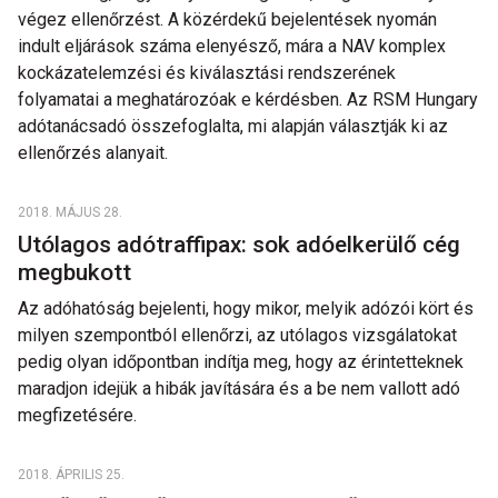
végez ellenőrzést. A közérdekű bejelentések nyomán
indult eljárások száma elenyésző, mára a NAV komplex
kockázatelemzési és kiválasztási rendszerének
folyamatai a meghatározóak e kérdésben. Az RSM Hungary
adótanácsadó összefoglalta, mi alapján választják ki az
ellenőrzés alanyait.
2018. MÁJUS 28.
Utólagos adótraffipax: sok adóelkerülő cég
megbukott
Az adóhatóság bejelenti, hogy mikor, melyik adózói kört és
milyen szempontból ellenőrzi, az utólagos vizsgálatokat
pedig olyan időpontban indítja meg, hogy az érintetteknek
maradjon idejük a hibák javítására és a be nem vallott adó
megfizetésére.
2018. ÁPRILIS 25.