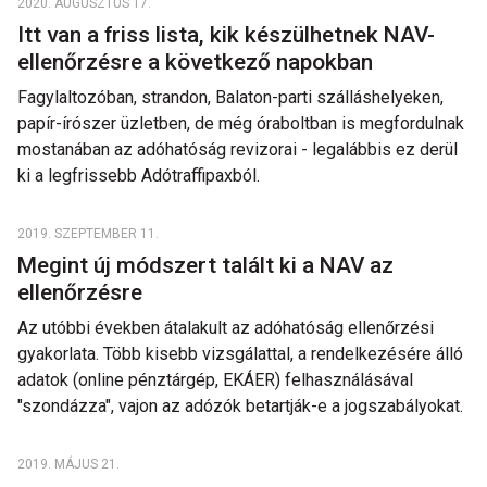
2020. AUGUSZTUS 17.
Itt van a friss lista, kik készülhetnek NAV-
ellenőrzésre a következő napokban
Fagylaltozóban, strandon, Balaton-parti szálláshelyeken,
papír-írószer üzletben, de még óraboltban is megfordulnak
mostanában az adóhatóság revizorai - legalábbis ez derül
ki a legfrissebb Adótraffipaxból.
2019. SZEPTEMBER 11.
Megint új módszert talált ki a NAV az
ellenőrzésre
Az utóbbi években átalakult az adóhatóság ellenőrzési
gyakorlata. Több kisebb vizsgálattal, a rendelkezésére álló
adatok (online pénztárgép, EKÁER) felhasználásával
"szondázza", vajon az adózók betartják-e a jogszabályokat.
2019. MÁJUS 21.