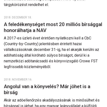
tárgykörözést rendelhet el.
2018. DECEMBER 18.
A feledékenységet most 20 milliós bírsággal
honorálhatja a NAV
A 2017-es üzleti évet érintően nyilatkozni kell a CbC
(Country-by-Country) jelentésben érintett hazai
vállalkozásoknak december 31-ig, ha el akarják kerülni az
adóhatóság által kiróható súlyos bírságot, derül ki a
nemzetközi adótanácsadó és könyvvizsgáló Crowe FST
legfrissebb közleményéből.
2018. NOVEMBER 16.
Angolul van a könyvelés? Már jöhet is a
bírság
Akár az adóellenőrzés akadályozásának is minősülhet és
bírsággal is járhat, ha egy magyar leányvállalat a külföldi