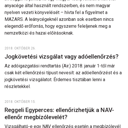
anyacége által használt rendszerben, és nem magyar
nyelven vezeti könyvelését – hívta fel a figyelmet a
MAZARS. A leánycégeknél azonban sok esetben nincs
elegendő erőforrás, hogy egyszerre feleljenek meg a
nemzetközi és hazai előírásoknak.
2018. OKTÓBER 26.
Jogkövetési vizsgálat vagy adóellenőrzés?
Az adóigazgatási rendtartás (Air.) 2018. január 1-től már
csak két ellenőrzési típust nevesít: az adóellenőrzést és a
jogkövetési vizsgálatot. Érdemes tisztában lenni a
részletekkel.
2018. OKTÓBER 15.
Reggeli Egyperces: ellenőrizhetjük a NAV-
ellenőr megbízólevelét?
Vizsgálható-e egy NAV ellenőrzés esetén a megbízólevél