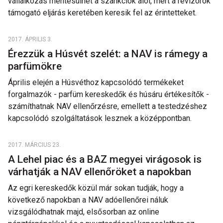
vállalkozás mentesülhet a szankciók alól, mert a revizorok
támogató eljárás keretében keresik fel az érintetteket.
2017. ÁPRILIS 3.
Érezzük a Húsvét szelét: a NAV is rámegy a
parfümökre
Április elején a Húsvéthoz kapcsolódó termékeket
forgalmazók - parfüm kereskedők és húsáru értékesítők -
számíthatnak NAV ellenőrzésre, emellett a testedzéshez
kapcsolódó szolgáltatások lesznek a középpontban.
2017. MÁRCIUS 23.
A Lehel piac és a BAZ megyei virágosok is
várhatják a NAV ellenőröket a napokban
Az egri kereskedők közül már sokan tudják, hogy a
következő napokban a NAV adóellenőrei náluk
vizsgálódhatnak majd, elsősorban az online