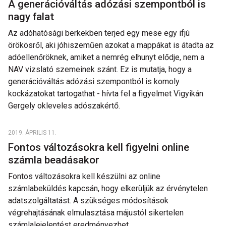
A generációváltás adózási szempontból is
nagy falat
Az adóhatósági berkekben terjed egy mese egy ifjú
örökösről, aki jóhiszeműen azokat a mappákat is átadta az
adóellenőröknek, amiket a nemrég elhunyt elődje, nem a
NAV vizslató szemeinek szánt. Ez is mutatja, hogy a
generációváltás adózási szempontból is komoly
kockázatokat tartogathat - hívta fel a figyelmet Vigyikán
Gergely okleveles adószakértő.
2019. ÁPRILIS 11.
Fontos változásokra kell figyelni online
számla beadásakor
Fontos változásokra kell készülni az online
számlabeküldés kapcsán, hogy elkerüljük az érvénytelen
adatszolgáltatást. A szükséges módosítások
végrehajtásának elmulasztása májustól sikertelen
számlalejelentést eredményezhet.