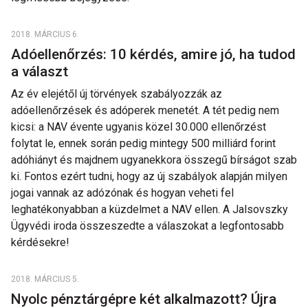
2018. MÁRCIUS 6.
Adóellenőrzés: 10 kérdés, amire jó, ha tudod
a választ
Az év elejétől új törvények szabályozzák az
adóellenőrzések és adóperek menetét. A tét pedig nem
kicsi: a NAV évente ugyanis közel 30.000 ellenőrzést
folytat le, ennek során pedig mintegy 500 milliárd forint
adóhiányt és majdnem ugyanekkora összegű bírságot szab
ki. Fontos ezért tudni, hogy az új szabályok alapján milyen
jogai vannak az adózónak és hogyan veheti fel
leghatékonyabban a küzdelmet a NAV ellen. A Jalsovszky
Ügyvédi iroda összeszedte a válaszokat a legfontosabb
kérdésekre!
2018. MÁRCIUS 5.
Nyolc pénztárgépre két alkalmazott? Újra