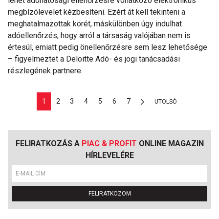
lehet adóhatósági ellenőrzésre vonatkozó elektronikus
megbízólevelet kézbesíteni. Ezért át kell tekinteni a
meghatalmazottak körét, máskülönben úgy indulhat
adóellenőrzés, hogy arról a társaság valójában nem is
értesül, emiatt pedig önellenőrzésre sem lesz lehetősége
– figyelmeztet a Deloitte Adó- és jogi tanácsadási
részlegének partnere.
1
2
3
4
5
6
7
UTOLSÓ
FELIRATKOZÁS A
PIAC & PROFIT
ONLINE MAGAZIN
HÍRLEVELÉRE
FELIRATKOZOM