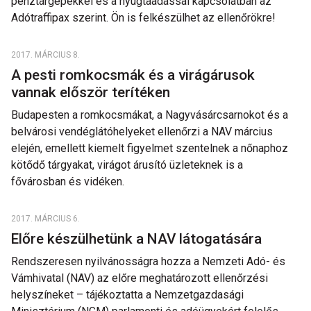
pénztárgépekkel és a nyugtaadással kapcsolatban az
Adótraffipax szerint. Ön is felkészülhet az ellenőrökre!
2017. MÁRCIUS 8.
A pesti romkocsmák és a virágárusok
vannak először terítéken
Budapesten a romkocsmákat, a Nagyvásárcsarnokot és a
belvárosi vendéglátóhelyeket ellenőrzi a NAV március
elején, emellett kiemelt figyelmet szentelnek a nőnaphoz
kötődő tárgyakat, virágot árusító üzleteknek is a
fővárosban és vidéken.
2017. MÁRCIUS 6.
Előre készülhetünk a NAV látogatására
Rendszeresen nyilvánosságra hozza a Nemzeti Adó- és
Vámhivatal (NAV) az előre meghatározott ellenőrzési
helyszíneket – tájékoztatta a Nemzetgazdasági