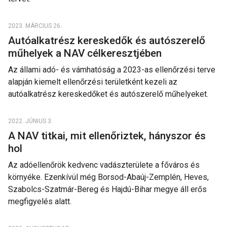
2023. MÁRCIUS 26.
Autóalkatrész kereskedők és autószerelő
műhelyek a NAV célkeresztjében
Az állami adó- és vámhatóság a 2023-as ellenőrzési terve
alapján kiemelt ellenőrzési területként kezeli az
autóalkatrész kereskedőket és autószerelő műhelyeket.
2022. JÚNIUS 3.
A NAV titkai, mit ellenőriztek, hányszor és
hol
Az adóellenőrök kedvenc vadászterülete a főváros és
környéke. Ezenkívül még Borsod-Abaúj-Zemplén, Heves,
Szabolcs-Szatmár-Bereg és Hajdú-Bihar megye áll erős
megfigyelés alatt.