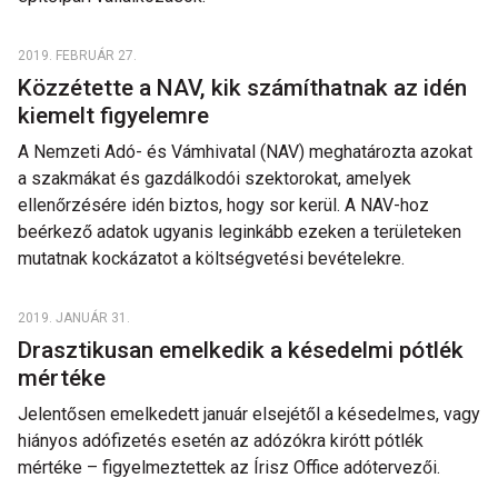
2019. FEBRUÁR 27.
Közzétette a NAV, kik számíthatnak az idén
kiemelt figyelemre
A Nemzeti Adó- és Vámhivatal (NAV) meghatározta azokat
a szakmákat és gazdálkodói szektorokat, amelyek
ellenőrzésére idén biztos, hogy sor kerül. A NAV-hoz
beérkező adatok ugyanis leginkább ezeken a területeken
mutatnak kockázatot a költségvetési bevételekre.
2019. JANUÁR 31.
Drasztikusan emelkedik a késedelmi pótlék
mértéke
Jelentősen emelkedett január elsejétől a késedelmes, vagy
hiányos adófizetés esetén az adózókra kirótt pótlék
mértéke – figyelmeztettek az Írisz Office adótervezői.