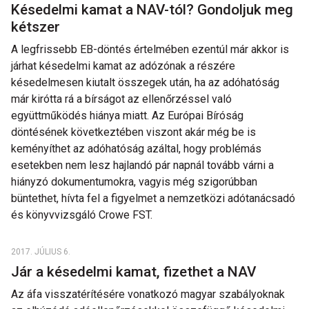
Késedelmi kamat a NAV-tól? Gondoljuk meg
kétszer
A legfrissebb EB-döntés értelmében ezentúl már akkor is
járhat késedelmi kamat az adózónak a részére
késedelmesen kiutalt összegek után, ha az adóhatóság
már kirótta rá a bírságot az ellenőrzéssel való
együttműködés hiánya miatt. Az Európai Bíróság
döntésének következtében viszont akár még be is
keményíthet az adóhatóság azáltal, hogy problémás
esetekben nem lesz hajlandó pár napnál tovább várni a
hiányzó dokumentumokra, vagyis még szigorúbban
büntethet, hívta fel a figyelmet a nemzetközi adótanácsadó
és könyvvizsgáló Crowe FST.
2017. JÚLIUS 6.
Jár a késedelmi kamat, fizethet a NAV
Az áfa visszatérítésére vonatkozó magyar szabályoknak