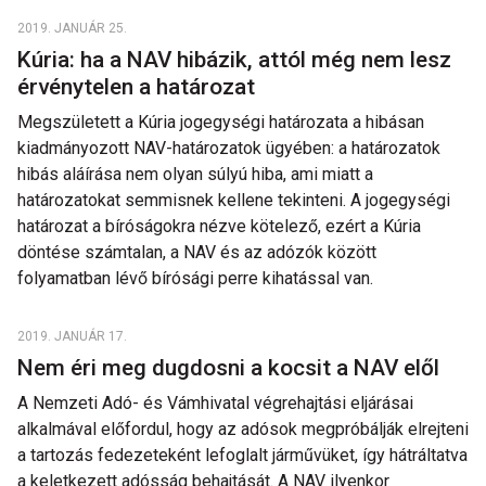
2019. JANUÁR 25.
Kúria: ha a NAV hibázik, attól még nem lesz
érvénytelen a határozat
Megszületett a Kúria jogegységi határozata a hibásan
kiadmányozott NAV-határozatok ügyében: a határozatok
hibás aláírása nem olyan súlyú hiba, ami miatt a
határozatokat semmisnek kellene tekinteni. A jogegységi
határozat a bíróságokra nézve kötelező, ezért a Kúria
döntése számtalan, a NAV és az adózók között
folyamatban lévő bírósági perre kihatással van.
2019. JANUÁR 17.
Nem éri meg dugdosni a kocsit a NAV elől
A Nemzeti Adó- és Vámhivatal végrehajtási eljárásai
alkalmával előfordul, hogy az adósok megpróbálják elrejteni
a tartozás fedezeteként lefoglalt járművüket, így hátráltatva
a keletkezett adósság behajtását. A NAV ilyenkor