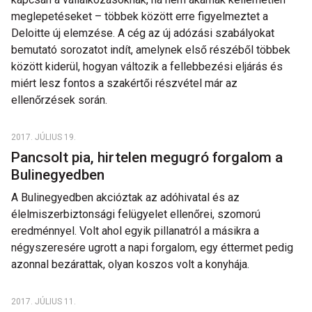
meglepetéseket – többek között erre figyelmeztet a
Deloitte új elemzése. A cég az új adózási szabályokat
bemutató sorozatot indít, amelynek első részéből többek
között kiderül, hogyan változik a fellebbezési eljárás és
miért lesz fontos a szakértői részvétel már az
ellenőrzések során.
2017. JÚLIUS 19.
Pancsolt pia, hirtelen megugró forgalom a
Bulinegyedben
A Bulinegyedben akcióztak az adóhivatal és az
élelmiszerbiztonsági felügyelet ellenőrei, szomorú
eredménnyel. Volt ahol egyik pillanatról a másikra a
négyszeresére ugrott a napi forgalom, egy éttermet pedig
azonnal bezárattak, olyan koszos volt a konyhája.
2017. JÚLIUS 11.