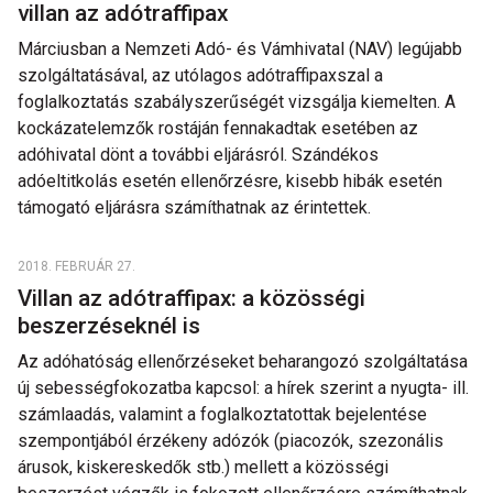
villan az adótraffipax
Márciusban a Nemzeti Adó- és Vámhivatal (NAV) legújabb
szolgáltatásával, az utólagos adótraffipaxszal a
foglalkoztatás szabályszerűségét vizsgálja kiemelten. A
kockázatelemzők rostáján fennakadtak esetében az
adóhivatal dönt a további eljárásról. Szándékos
adóeltitkolás esetén ellenőrzésre, kisebb hibák esetén
támogató eljárásra számíthatnak az érintettek.
2018. FEBRUÁR 27.
Villan az adótraffipax: a közösségi
beszerzéseknél is
Az adóhatóság ellenőrzéseket beharangozó szolgáltatása
új sebességfokozatba kapcsol: a hírek szerint a nyugta- ill.
számlaadás, valamint a foglalkoztatottak bejelentése
szempontjából érzékeny adózók (piacozók, szezonális
árusok, kiskereskedők stb.) mellett a közösségi