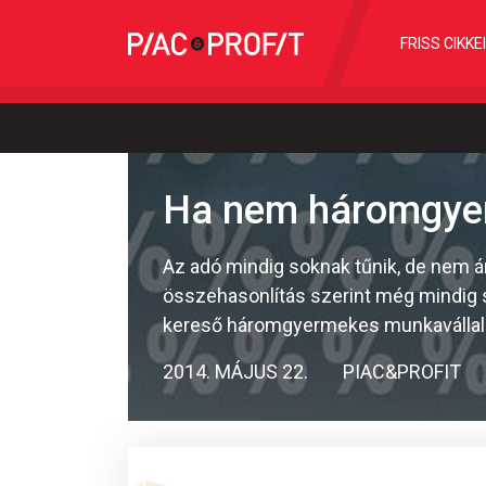
FRISS CIKKE
Ha nem háromgyere
Az adó mindig soknak tűnik, de nem á
összehasonlítás szerint még mindig st
kereső háromgyermekes munkavállal
2014. MÁJUS 22.
PIAC&PROFIT