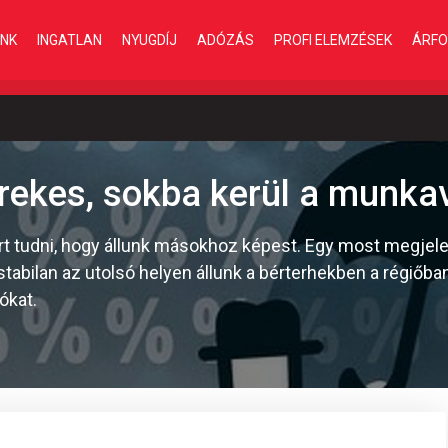
INK
INGATLAN
NYUGDÍJ
ADÓZÁS
PROFI ELEMZÉSEK
ÁRFO
kes, sokba kerül a munkav
rt tudni, hogy állunk másokhoz képest. Egy most megjele
abilan az utolsó helyen állunk a bérterhekben a régiőban
ókat.