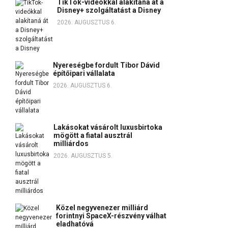
TikTok-videókkal alakítaná át a
Disney+ szolgáltatást a Disney
2026. AUGUSZTUS 6.
Nyereségbe fordult Tibor Dávid
építőipari vállalata
2026. AUGUSZTUS 6.
Lakásokat vásárolt luxusbirtoka
mögött a fiatal ausztrál
milliárdos
2026. AUGUSZTUS 5.
Közel negyvenezer milliárd
forintnyi SpaceX-részvény válhat
eladhatóvá