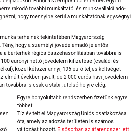
s célpiacokon. Ebből a szempontból érdemes együtt
bérre rakodó további munkáltatói és munkavállalói adó-
egnézni, hogy mennyibe kerül a munkáltatónak egységnyi
ő munka terheinek tekintetében Magyarország
. Tény, hogy a személyi jövedelemadó jelentős
e a bérterhek régiós összehasonlításban továbbra is
0 eurónyi nettó jövedelem kifizetése (családi és
ül), közel kétszer annyi, 196 euró teljes költséget
az elmúlt években javult, de 2 000 eurós havi jövedelem
továbbra is csak a stabil, utolsó helyre elég.
Egyre bonyolultabb rendszerben fizetünk egyre
többet
ősen
Tíz év telt el Magyarország Uniós csatlakozása
óta, amely az adózás területén is számos
ező
változást hozott.
Elsősorban az áfarendszer lett