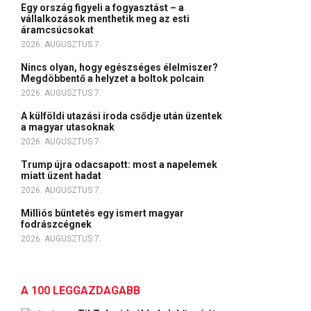
Egy ország figyeli a fogyasztást – a
vállalkozások menthetik meg az esti
áramcsúcsokat
2026. AUGUSZTUS 7.
Nincs olyan, hogy egészséges élelmiszer?
Megdöbbentő a helyzet a boltok polcain
2026. AUGUSZTUS 7.
A külföldi utazási iroda csődje után üzentek
a magyar utasoknak
2026. AUGUSZTUS 7.
Trump újra odacsapott: most a napelemek
miatt üzent hadat
2026. AUGUSZTUS 7.
Milliós büntetés egy ismert magyar
fodrászcégnek
2026. AUGUSZTUS 7.
A 100 LEGGAZDAGABB