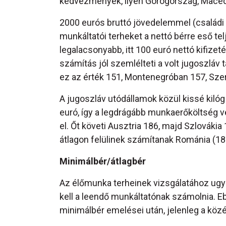
kedvezmények, ilyen Görögország, Macedón
2000 eurós bruttó jövedelemmel (családi
munkáltatói terheket a nettó bérre eső te
legalacsonyabb, itt 100 euró nettó kifize
számítás jól szemlélteti a volt jugoszlá
ez az érték 151, Montenegróban 157, Sze
A jugoszláv utódállamok közül kissé kilóg
euró, így a legdrágább munkaerőköltség 
el. Őt követi Ausztria 186, majd Szlováki
átlagon felülinek számítanak Románia (183
Minimálbér/átlagbér
Az élőmunka terheinek vizsgálatához ugya
kell a leendő munkáltatónak számolnia. E
minimálbér emelései után, jelenleg a köz