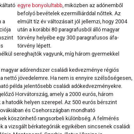
káltató
egyre bonyolultabb
, miközben az adónemből
befolyó bevételek ezermilliárddal nőttek. Az
 a
elmúlt tíz év változásait jól jellemzi, hogy 2004
ciója
után a korábbi 80 paragrafusból álló magyar
mszint
törvény helyébe egy 300 paragrafusos áfa-
is
törvény lépett.
nélkül sereghajtók vagyunk, míg három gyermekkel
y a magyar adórendszer családi kedvezménye régiós
 a nettó jövedelemre. Ha nem is ennyire szélsőségesen,
lható példa jelentősebb családi adókedvezményekre.
előző Horvátország, amely a 2000 eurós, három
 hatodik helyen szerepel. Az 500 eurós bérszint
 Szlovákiában és Csehországban mondható
k köszönhető rangsorbeli különbség. A felmérés
ek a vizsgált bérkategóriák egyikében sincsenek családi