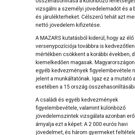
összehasonlítása a különböző lehetsége
vizsgálni a személyi jövedelemadót és a 
és járulékterheket. Célszerű tehát azt m
nettó jövedelem kifizetése.
A MAZARS kutatásból kiderül, hogy az él
versenypozíciója továbbra is kedvezőtlen
mértékben csökkent a korábbi években, d
kiemelkedően magasak. Magyarországon 10
egyéb kedvezmények figyelembevétele nélk
jelent a munkáltatónak. Igaz ez a mutató 
esetében a 15 ország összehasonlításában 
A családi és egyéb kedvezmények
figyelembevétele, valamint különböző
jövedelemszintek vizsgálata azonban er
árnyalja ezt a képet: A 2 000 eurós havi
jövedelmet, és három gyermeket feltétel