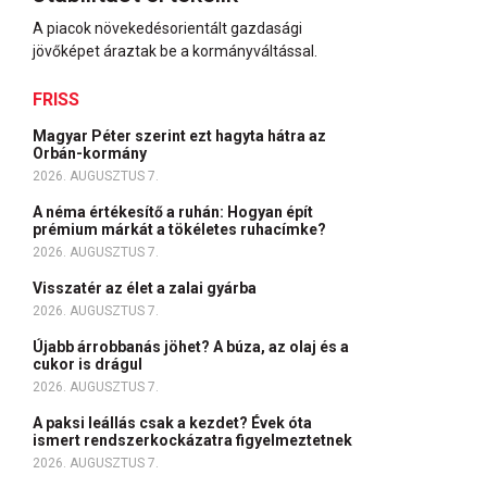
A piacok növekedésorientált gazdasági
jövőképet áraztak be a kormányváltással.
FRISS
Magyar Péter szerint ezt hagyta hátra az
Orbán-kormány
2026. AUGUSZTUS 7.
A néma értékesítő a ruhán: Hogyan épít
prémium márkát a tökéletes ruhacímke?
2026. AUGUSZTUS 7.
Visszatér az élet a zalai gyárba
2026. AUGUSZTUS 7.
Újabb árrobbanás jöhet? A búza, az olaj és a
cukor is drágul
2026. AUGUSZTUS 7.
A paksi leállás csak a kezdet? Évek óta
ismert rendszerkockázatra figyelmeztetnek
2026. AUGUSZTUS 7.