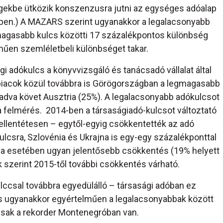
ekbe ütközik konszenzusra jutni az egységes adóalap
ében.) A MAZARS szerint ugyanakkor a legalacsonyabb
magasabb kulcs közötti 17 százalékpontos különbség
műen szemléletbeli különbséget takar.
gi adókulcs a könyvvizsgáló és tanácsadó vállalat által
 piacok közül továbbra is Görögországban a legmagasabb
adva követ Ausztria (25%). A legalacsonyabb adókulcsot
 a felmérés. 2014-ben a társaságiadó-kulcsot változtató
ellentétesen – egytől-egyig csökkentették az adó
ulcsra, Szlovénia és Ukrajna is egy-egy százalékponttal
jna esetében ugyan jelentősebb csökkentés (19% helyett
k szerint 2015-től további csökkentés várható.
ccsal továbbra egyedülálló – társasági adóban ez
cs ugyanakkor egyértelműen a legalacsonyabbak között
csak a rekorder Montenegróban van.