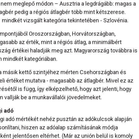
– nem meglepő módon – Ausztria a legdrágább: magas a
lagbér pedig a régiós átlagbér több mint kétszerese.
 mindkét vizsgált kategória tekintetében - Szlovénia.
szempontjából Oroszországban, Horvátországban,
abb az érték, mint a régiós átlag, a minimálbért
zág értékei haladják meg azt. Magyarország továbbra is
 mindkét kategóriában.
 a másik kettő szintjéhez mérten Csehországban és
li értéket mutatva - magasabb az átlagbér. Mivel ez az
étől is függ, így elképzelhető, hogy azt jelenti, hogy
 vallják be a munkavállalói jövedelmeket.
i adó
ági adó mértékét nehéz pusztán az adókulcsok alapján
onlítani, hiszen az adóalap számításának módja
ént jelentősen eltérhet. (Már az unión belül is komoly