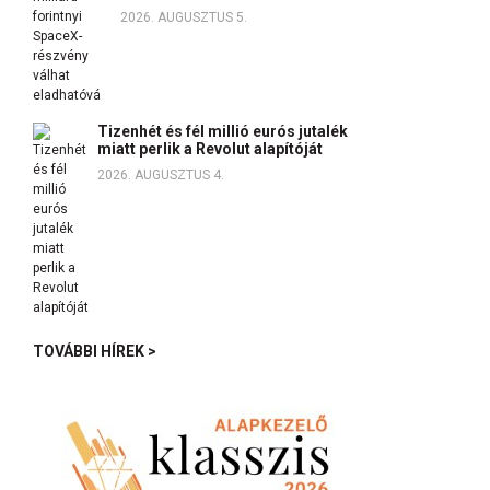
2026. AUGUSZTUS 5.
Tizenhét és fél millió eurós jutalék
miatt perlik a Revolut alapítóját
2026. AUGUSZTUS 4.
TOVÁBBI HÍREK >