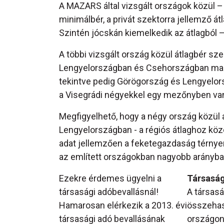
A MAZARS által vizsgált országok közül 
minimálbér, a privát szektorra jellemző át
Szintén jócskán kiemelkedik az átlagból –
A többi vizsgált ország közül átlagbér 
Lengyelországban és Csehországban magas
tekintve pedig Görögország és Lengyelors
a Visegrádi négyekkel egy mezőnyben van
Megfigyelhető, hogy a négy ország közül
Lengyelországban - a régiós átlaghoz köze
adat jellemzően a feketegazdaság térnyerés
az említett országokban nagyobb arányban
Ezekre érdemes ügyelni a
Társaság
társasági adóbevallásnál!
A társas
Hamarosan elérkezik a 2013. évi
összehas
társasági adó bevallásának
országonk