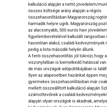
kalkuláció alapján a nettó jövedelem/mun
összes költsége arány alapján a régiós
összehasonlításban Magyarország rögtön
harmadik helyre ugrik. Magyarország pozí
az alacsonyabb, 500 eurós havi jövedele
figyelembevételével kalkulált rangsorban 
hasonlóan alakul, családi kedvezmények 
pedig a lista második helyén állunk.
A fenti összehasonlítás jól tükrözi, hog
viszonylatban is kiemelkedő hatással van
de más országok adópolitikájában is talá
Ilyen az alapesetben hazánkat éppen meg
gyermekes összehasonlításban már csak a
mellett összeállított kalkuláció alapján
számottevőnek a családi kedvezményekne
alapján olyan országok is akadnak, amely