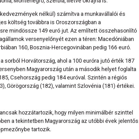
ia, Montenegró, Szerbia, illetve Ukrajna is.
 kedvezmények nélkül) számítva a munkavállalói és
ljes költség továbbra is Oroszországban a
tésre mindössze 149 euró jut. Az említett összehasonlító
v tagállamok versenyelőnyét ezen a téren: Macedóniában
rbiában 160, Bosznia-Hercegovinában pedig 166 euró.
 a sorból Horvátország, ahol a 100 euróra jutó érték 187
versenyben Magyarország után a második helyet foglalta
a 185, Csehország pedig 184 euróval. Szintén a régiós
), Görögország (182), valamint Szlovénia (181) értékei.
ncsak hozzátartozik, hogy milyen minimálbér szinttel
bben a tekintetben Magyarország az utóbbi évek jelentős
épmezőnybe tartozik.