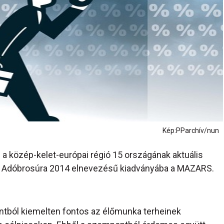
Kép:PParchív/nun
a közép-kelet-európai régió 15 országának aktuális
ai Adóbrosúra 2014 elnevezésű kiadványába a MAZARS.
tból kiemelten fontos az élőmunka terheinek