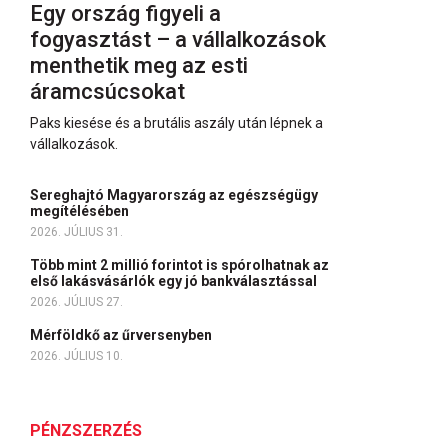
Egy ország figyeli a
fogyasztást – a vállalkozások
menthetik meg az esti
áramcsúcsokat
Paks kiesése és a brutális aszály után lépnek a
vállalkozások.
Sereghajtó Magyarország az egészségügy
megítélésében
2026. JÚLIUS 31.
Több mint 2 millió forintot is spórolhatnak az
első lakásvásárlók egy jó bankválasztással
2026. JÚLIUS 27.
Mérföldkő az űrversenyben
2026. JÚLIUS 10.
PÉNZSZERZÉS