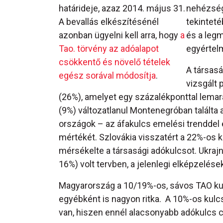
határideje, azaz 2014. május 31.
nehézség
A bevallás elkészítésénél
tekintet
azonban ügyelni kell arra, hogy
a
és a leg
Tao. törvény az adóalapot
egyértel
csökkentő és növelő tételek
A társasá
egész sorával módosítja
.
vizsgált
(26%), amelyet egy százalékponttal lemar
(9%) változatlanul Montenegróban találta
országok – az áfakulcs emelési trenddel 
mértékét. Szlovákia visszatért a 22%-os k
mérsékelte a társasági adókulcsot. Ukra
16%) volt tervben, a jelenlegi elképzelése
Magyarország a 10/19%-os, sávos TAO kul
egyébként is nagyon ritka. A 10%-os kul
van, hiszen ennél alacsonyabb adókulcs 