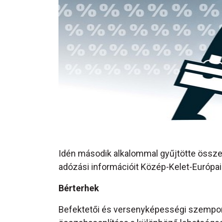
Idén második alkalommal gyűjtötte össze 
adózási információit Közép-Kelet-Európ
Bérterhek
Befektetői és versenyképességi szempon