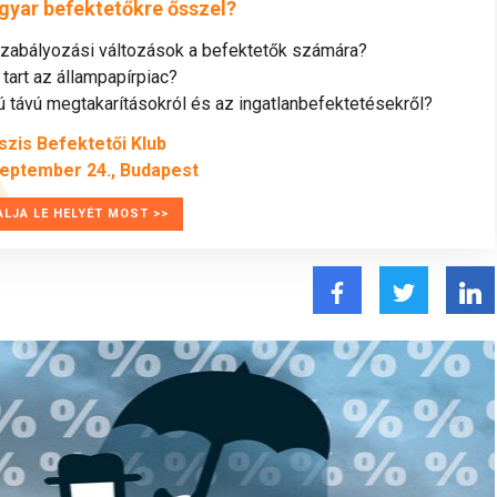
gyar befektetőkre ősszel?
szabályozási változások a befektetők számára?
tart az állampapírpiac?
távú megtakarításokról és az ingatlanbefektetésekről?
szis Befektetői Klub
zeptember 24., Budapest
ALJA LE HELYÉT MOST >>