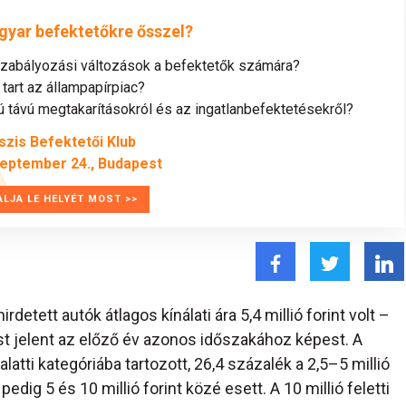
gyar befektetőkre ősszel?
szabályozási változások a befektetők számára?
tart az állampapírpiac?
távú megtakarításokról és az ingatlanbefektetésekről?
szis Befektetői Klub
zeptember 24., Budapest
ALJA LE HELYÉT MOST >>
etett autók átlagos kínálati ára 5,4 millió forint volt –
st jelent az előző év azonos időszakához képest. A
alatti kategóriába tartozott, 26,4 százalék a 2,5–5 millió
edig 5 és 10 millió forint közé esett. A 10 millió feletti