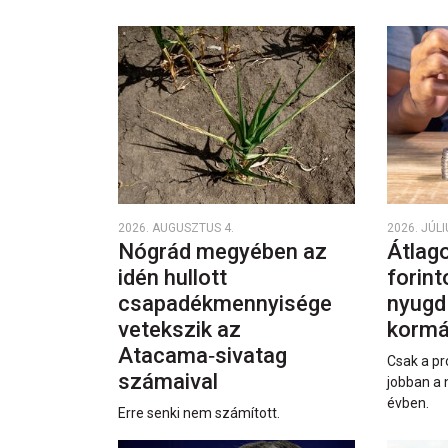
2026. AUGUSZTUS 4.
2026. JÚLI
Nógrád megyében az
Átlago
idén hullott
forint
csapadékmennyisége
nyugd
vetekszik az
kormá
Atacama‑sivatag
Csak a pr
számaival
jobban a 
évben.
Erre senki nem számított.