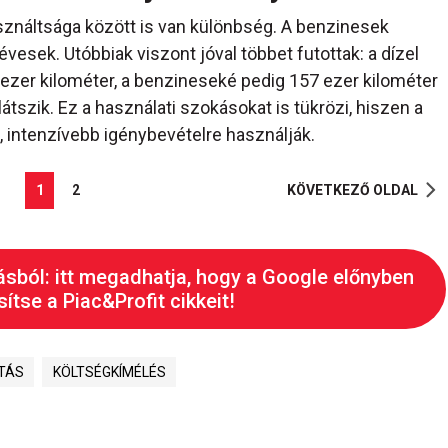
sználtsága között is van különbség. A benzinesek
évesek. Utóbbiak viszont jóval többet futottak: a dízel
ezer kilométer, a benzineseké pedig 157 ezer kilométer
átszik. Ez a használati szokásokat is tükrözi, hiszen a
, intenzívebb igénybevételre használják.
1
2
KÖVETKEZŐ OLDAL
ásból: itt megadhatja, hogy a Google előnyben
ítse a Piac&Profit cikkeit!
TÁS
KÖLTSÉGKÍMÉLÉS