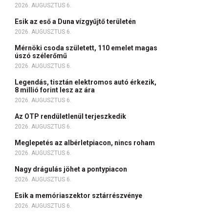
2026. AUGUSZTUS 6.
Esik az eső a Duna vízgyűjtő területén
2026. AUGUSZTUS 6.
Mérnöki csoda született, 110 emelet magas
úszó szélerőmű
2026. AUGUSZTUS 6.
Legendás, tisztán elektromos autó érkezik,
8 millió forint lesz az ára
2026. AUGUSZTUS 6.
Az OTP rendületlenül terjeszkedik
2026. AUGUSZTUS 6.
Meglepetés az albérletpiacon, nincs roham
2026. AUGUSZTUS 6.
Nagy drágulás jöhet a pontypiacon
2026. AUGUSZTUS 6.
Esik a memóriaszektor sztárrészvénye
2026. AUGUSZTUS 6.