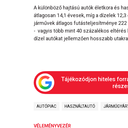
A különböző hajtású autók életkora és ha
átlagosan 14,1 évesek, míg a dízelek 12,3 
járművek átlagos futásteljesítménye 222 
- vagyis több mint 40 százalékos eltérés l
dízel autókat jellemzően hosszabb utakra
Tájékozódjon hiteles forr
részes
AUTÓPIAC
HASZNÁLTAUTÓ
JÁRMŰGYÁR
VÉLEMÉNYVEZÉR