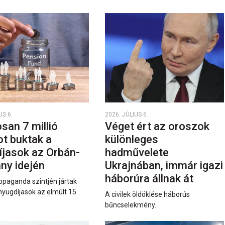
US 6.
2026. JÚLIUS 6.
san 7 millió
Véget ért az oroszok
ot buktak a
különleges
íjasok az Orbán-
hadművelete
ny idején
Ukrajnában, immár igazi
háborúra állnak át
opaganda szintjén jártak
nyugdíjasok az elmúlt 15
A civilek öldöklése háborús
bűncselekmény.