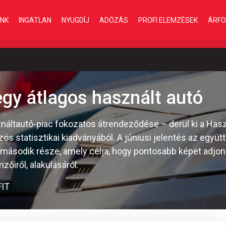
INK
INGATLAN
NYUGDÍJ
ADÓZÁS
PROFI ELEMZÉSEK
ÁRFO
egy átlagos használt autó
ználtautó-piac fokozatos átrendeződése – derül ki a Hasz
özös statisztikai kiadványából. A júniusi jelentés az eg
t második része, amely célja, hogy pontosabb képet adjo
zőiről, alakulásáról.
IT