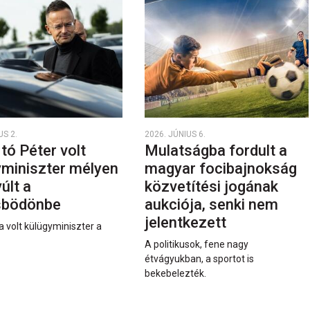
US 2.
2026. JÚNIUS 6.
rtó Péter volt
Mulatságba fordult a
yminiszter mélyen
magyar focibajnokság
últ a
közvetítési jogának
sbödönbe
aukciója, senki nem
jelentkezett
a volt külügyminiszter a
A politikusok, fene nagy
étvágyukban, a sportot is
bekebelezték.