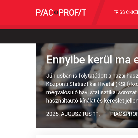
FRISS CIKKE
Ennyibe kerül ma 
Júniusban is folytatódott a hazai has
Központi Statisztikai Hivatal (KSH) k
megvalósuló havi statisztikai soroza
használtautó-kínálat és kereslet jellem
2025. AUGUSZTUS 11.
PIAC&PROF