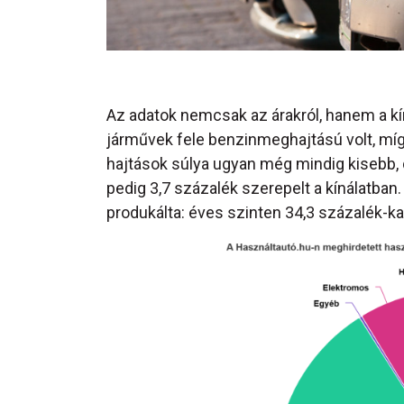
Az adatok nemcsak az árakról, hanem a kín
járművek fele benzinmeghajtású volt, míg 
hajtások súlya ugyan még mindig kisebb, 
pedig 3,7 százalék szerepelt a kínálatban
produkálta: éves szinten 34,3 százalék-kal