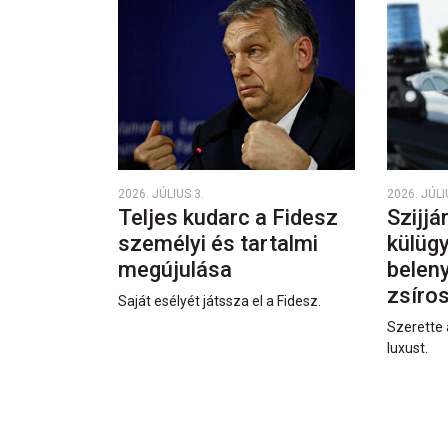
2026. JÚLIUS 3.
2026. JÚLI
Teljes kudarc a Fidesz
Szijjá
személyi és tartalmi
külüg
megújulása
beleny
zsíro
Saját esélyét játssza el a Fidesz.
Szerette 
luxust.