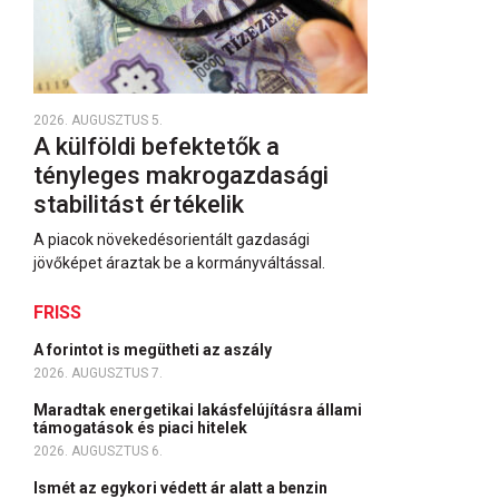
2026. AUGUSZTUS 5.
A külföldi befektetők a
tényleges makrogazdasági
stabilitást értékelik
A piacok növekedésorientált gazdasági
jövőképet áraztak be a kormányváltással.
FRISS
A forintot is megütheti az aszály
2026. AUGUSZTUS 7.
Maradtak energetikai lakásfelújításra állami
támogatások és piaci hitelek
2026. AUGUSZTUS 6.
Ismét az egykori védett ár alatt a benzin