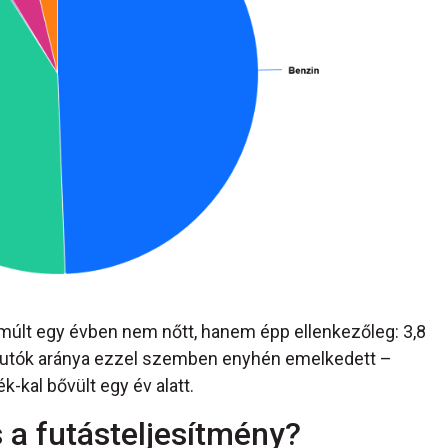
lmúlt egy évben nem nőtt, hanem épp ellenkezőleg: 3,8
lautók aránya ezzel szemben enyhén emelkedett –
k-kal bővült egy év alatt.
s a futásteljesítmény?