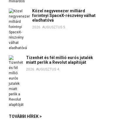
Közel negyvenezer milliárd
forintnyi SpaceX-részvény válhat
eladhatóvá
2026. AUGUSZTUS 5.
Tizenhét és fél millió eurós jutalék
miatt perlik a Revolut alapítóját
2026. AUGUSZTUS 4.
TOVÁBBI HÍREK >