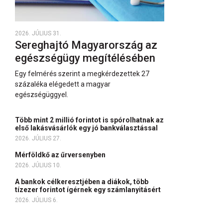
2026. JÚLIUS 31.
Sereghajtó Magyarország az
egészségügy megítélésében
Egy felmérés szerint a megkérdezettek 27
százaléka elégedett a magyar
egészségüggyel.
Több mint 2 millió forintot is spórolhatnak az
első lakásvásárlók egy jó bankválasztással
2026. JÚLIUS 27.
Mérföldkő az űrversenyben
2026. JÚLIUS 10.
A bankok célkeresztjében a diákok, több
tízezer forintot ígérnek egy számlanyitásért
2026. JÚLIUS 6.