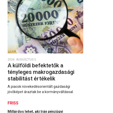
2026. AUGUSZTUS 5.
A külföldi befektetők a
tényleges makrogazdasági
stabilitást értékelik
A piacok növekedésorientált gazdasági
jövőképet áraztak be a kormányváltással.
FRISS
Millárdos lehet, aki Irán pénzügyi