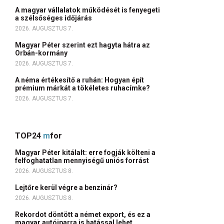
A magyar vállalatok működését is fenyegeti
a szélsőséges időjárás
2026. AUGUSZTUS 7.
Magyar Péter szerint ezt hagyta hátra az
Orbán-kormány
2026. AUGUSZTUS 7.
A néma értékesítő a ruhán: Hogyan épít
prémium márkát a tökéletes ruhacímke?
2026. AUGUSZTUS 7.
TOP24
m
for
Magyar Péter kitálalt: erre fogják költeni a
felfoghatatlan mennyiségű uniós forrást
2026. AUGUSZTUS 8.
Lejtőre kerül végre a benzinár?
2026. AUGUSZTUS 8.
Rekordot döntött a német export, és ez a
magyar autóiparra is hatással lehet