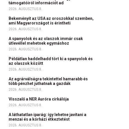
támogatóiról információt ad
2026. AUGUSZTUS 8.
Bekeményít az USA az oroszokkal szemben,
ami Magyarországot is érintheti
2026. AUGUSZTUS 8.
A spanyolok és az olaszok immár csak
útlevéllel mehetnek egymáshoz
2026. AUGUSZTUS 8.
Példátlan haddelhadd tört ki a spanyolok és
az olaszok között
2026. AUGUSZTUS 8.
Az agrárválságra tekintettel hamarabb és
több pénzhet juthatnak a gazdák
2026. AUGUSZTUS 8.
Visszalő a NER Auróra cirkálója
2026. AUGUSZTUS 8.
A láthatatlan iparág: így lehetne javítani a
menzai és a kórházi étkeztetést
2026. AUGUSZTUS 8.