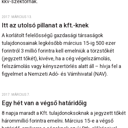
kkv-szektornak.
2017. MÁRCIUS 13.
Itt az utolsó pillanat a kft.-knek
A korlátolt felelősségű gazdasági társaságok
tulajdonosainak legkésőbb március 15-ig 500 ezer
forintról 3 millió forintra kell emelniük a törzstőkét
(jegyzett tőkét), kivéve, ha a cég végelszámolás,
felszámolás vagy kényszertörlés alatt áll – hívja fel a
figyelmet a Nemzeti Adó- és Vámhivatal (NAV).
2017. MÁRCIUS 7.
Egy hét van a végső határidőig
8 napja maradt a Kft. tulajdonoksoknak a jegyzett tőkét
hárommillió forintra emelni. Március 15-e a végső