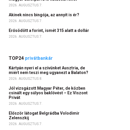
2026. AUGUSZTUS 7.
Akinek nincs bingója, az annyit is ér?
2026. AUGUSZTUS 7.
Erősödött a forint, ismét 315 alatt a dollár
2026. AUGUSZTUS 7.
TOP24
privátbankár
Kártyán nyeri el a szívünket Ausztria, de
miért nem teszi meg ugyanezt a Balaton?
2026. AUGUSZTUS 8.
Jól vizsgázott Magyar Péter, de közben
csinált egy súlyos baklövést – Ez Viszont
Privát
2026. AUGUSZTUS 7.
Először látogat Belgrádba Volodimir
Zelenszkij
2026. AUGUSZTUS 7.