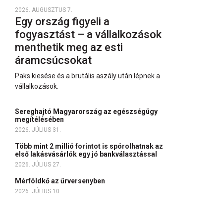
2026. AUGUSZTUS 7.
Egy ország figyeli a
fogyasztást – a vállalkozások
menthetik meg az esti
áramcsúcsokat
Paks kiesése és a brutális aszály után lépnek a
vállalkozások.
Sereghajtó Magyarország az egészségügy
megítélésében
2026. JÚLIUS 31.
Több mint 2 millió forintot is spórolhatnak az
első lakásvásárlók egy jó bankválasztással
2026. JÚLIUS 27.
Mérföldkő az űrversenyben
2026. JÚLIUS 10.