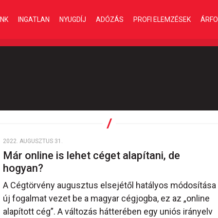
INK
INGATLAN
NYUGDÍJ
ADÓZÁS
PROFI ELEMZÉSEK
ÁRFO
2022. AUGUSZTUS 31.
Már online is lehet céget alapítani, de
hogyan?
A Cégtörvény augusztus elsejétől hatályos módosítása
új fogalmat vezet be a magyar cégjogba, ez az „online
alapított cég”. A változás hátterében egy uniós irányelv