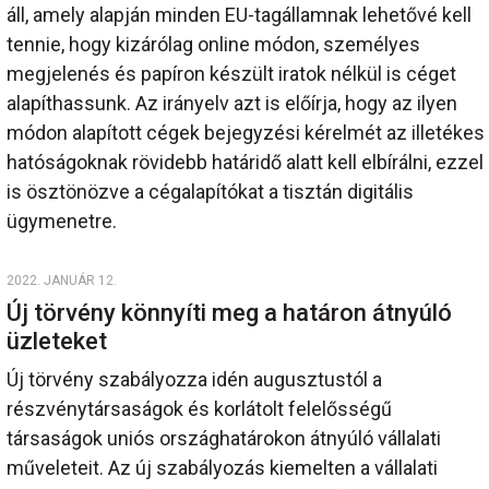
áll, amely alapján minden EU-tagállamnak lehetővé kell
tennie, hogy kizárólag online módon, személyes
megjelenés és papíron készült iratok nélkül is céget
alapíthassunk. Az irányelv azt is előírja, hogy az ilyen
módon alapított cégek bejegyzési kérelmét az illetékes
hatóságoknak rövidebb határidő alatt kell elbírálni, ezzel
is ösztönözve a cégalapítókat a tisztán digitális
ügymenetre.
2022. JANUÁR 12.
Új törvény könnyíti meg a határon átnyúló
üzleteket
Új törvény szabályozza idén augusztustól a
részvénytársaságok és korlátolt felelősségű
társaságok uniós országhatárokon átnyúló vállalati
műveleteit. Az új szabályozás kiemelten a vállalati