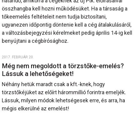
határidő, amikorra a cégeknek az új Ptk. előírásaival
összhangba kell hozni működésüket. Ha a társaság a
tőkeemelés feltételeit nem tudja biztosítani,
ugyanezen időpontig döntenie kell a cég átalakulásáról,
a változásbejegyzési kérelmeket pedig április 14-ig kell
benyújtani a cégbírósághoz.
2017. FEBRUÁR 20.
Még nem megoldott a törzstőke-emelés?
Lássuk a lehetőségeket!
Néhány hetük maradt csak a kft.-knek, hogy
törzstőkéjüket az előírt hárommillió forintra emeljék.
Lássuk, milyen módok lehetségesek erre, és arra, ha
mégis elkerülné az emelést!