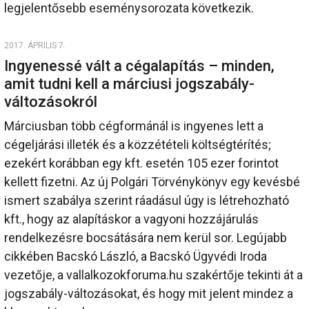
legjelentősebb eseménysorozata következik.
2017. ÁPRILIS 7.
Ingyenessé vált a cégalapítás – minden,
amit tudni kell a márciusi jogszabály-
változásokról
Márciusban több cégformánál is ingyenes lett a
cégeljárási illeték és a közzétételi költségtérítés;
ezekért korábban egy kft. esetén 105 ezer forintot
kellett fizetni. Az új Polgári Törvénykönyv egy kevésbé
ismert szabálya szerint ráadásul úgy is létrehozható
kft., hogy az alapításkor a vagyoni hozzájárulás
rendelkezésre bocsátására nem kerül sor. Legújabb
cikkében Bacskó László, a Bacskó Ügyvédi Iroda
vezetője, a vallalkozokforuma.hu szakértője tekinti át a
jogszabály-változásokat, és hogy mit jelent mindez a