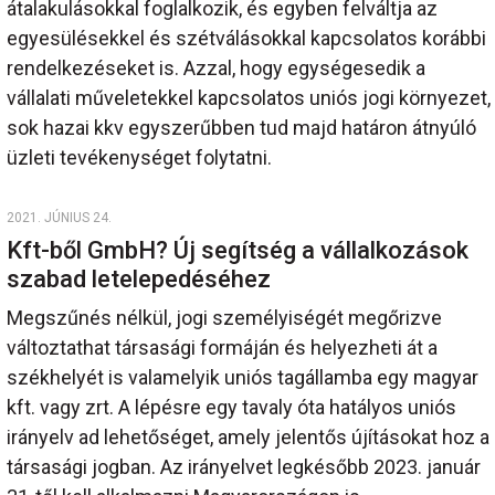
átalakulásokkal foglalkozik, és egyben felváltja az
egyesülésekkel és szétválásokkal kapcsolatos korábbi
rendelkezéseket is. Azzal, hogy egységesedik a
vállalati műveletekkel kapcsolatos uniós jogi környezet,
sok hazai kkv egyszerűbben tud majd határon átnyúló
üzleti tevékenységet folytatni.
2021. JÚNIUS 24.
Kft-ből GmbH? Új segítség a vállalkozások
szabad letelepedéséhez
Megszűnés nélkül, jogi személyiségét megőrizve
változtathat társasági formáján és helyezheti át a
székhelyét is valamelyik uniós tagállamba egy magyar
kft. vagy zrt. A lépésre egy tavaly óta hatályos uniós
irányelv ad lehetőséget, amely jelentős újításokat hoz a
társasági jogban. Az irányelvet legkésőbb 2023. január