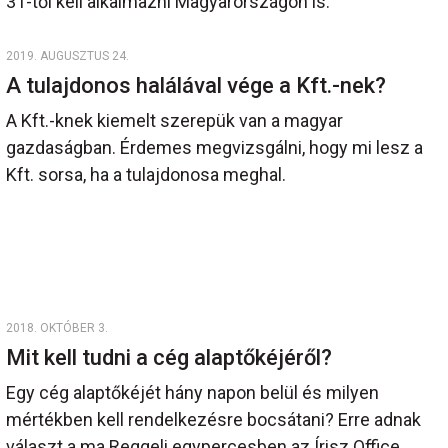
31-től kell alkalmazni Magyarországon is.
2019. AUGUSZTUS 24.
A tulajdonos halálával vége a Kft.-nek?
A Kft.-knek kiemelt szerepük van a magyar
gazdaságban. Érdemes megvizsgálni, hogy mi lesz a
Kft. sorsa, ha a tulajdonosa meghal.
2018. OKTÓBER 3.
Mit kell tudni a cég alaptőkéjéről?
Egy cég alaptőkéjét hány napon belül és milyen
mértékben kell rendelkezésre bocsátani? Erre adnak
választ a ma Reggeli egypercesben az Írisz Office