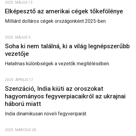
2025. MÁJUS 13.
Elképesztő az amerikai cégek tőkefölénye
Milliárd dolláros cégek országonként 2025-ben.
2025. MÁJUS 3.
Soha ki nem találná, ki a világ legnépszerűbb
vezetője
Hatalmas különbségek a vezetők megítélésében.
2025. ÁPRILIS 17.
Szenzáció, India kiüti az oroszokat
hagyományos fegyverpiacaikról az ukrajnai
háború miatt
India dinamikusan növeli fegyveriparát.
2025. MÁRCIUS 28.