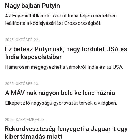
Nagy bajban Putyin
Az Egyesült Államok szerint India teljes mértékben
leállította a kőolajvásárlást Oroszországból.
2025. OKTÓBER 22.
Ez betesz Putyinnak, nagy fordulat USA és
India kapcsolatában
Hamarosan megegyezhet a vámokról India és az USA.
2025. OKTÓBER 13.
A MÁV-nak nagyon bele kellene húznia
Elképesztő nagyságú gyorsvasút tervek a világban.
2025. SZEPTEMBER 23.
Rekordveszteség fenyegeti a Jaguar-t egy
kibertámadás miatt