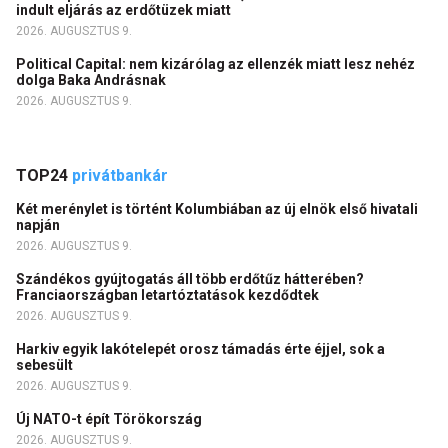
indult eljárás az erdőtüzek miatt
2026. AUGUSZTUS 9.
Political Capital: nem kizárólag az ellenzék miatt lesz nehéz
dolga Baka Andrásnak
2026. AUGUSZTUS 9.
TOP24
privátbankár
Két merénylet is történt Kolumbiában az új elnök első hivatali
napján
2026. AUGUSZTUS 9.
Szándékos gyújtogatás áll több erdőtűz hátterében?
Franciaországban letartóztatások kezdődtek
2026. AUGUSZTUS 9.
Harkiv egyik lakótelepét orosz támadás érte éjjel, sok a
sebesült
2026. AUGUSZTUS 9.
Új NATO-t épít Törökország
2026. AUGUSZTUS 9.