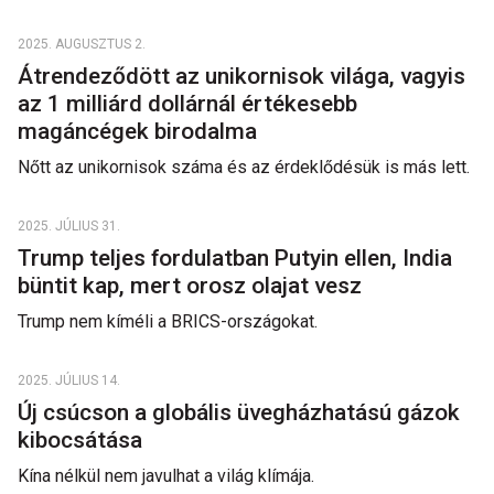
2025. AUGUSZTUS 2.
Átrendeződött az unikornisok világa, vagyis
az 1 milliárd dollárnál értékesebb
magáncégek birodalma
Nőtt az unikornisok száma és az érdeklődésük is más lett.
2025. JÚLIUS 31.
Trump teljes fordulatban Putyin ellen, India
büntit kap, mert orosz olajat vesz
Trump nem kíméli a BRICS-országokat.
2025. JÚLIUS 14.
Új csúcson a globális üvegházhatású gázok
kibocsátása
Kína nélkül nem javulhat a világ klímája.