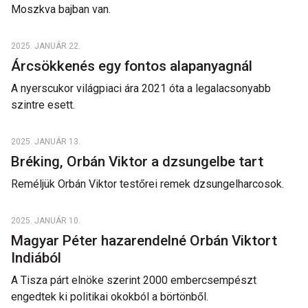
Moszkva bajban van.
2025. JANUÁR 22.
Árcsökkenés egy fontos alapanyagnál
A nyerscukor világpiaci ára 2021 óta a legalacsonyabb
szintre esett.
2025. JANUÁR 13.
Bréking, Orbán Viktor a dzsungelbe tart
Reméljük Orbán Viktor testőrei remek dzsungelharcosok.
2025. JANUÁR 10.
Magyar Péter hazarendelné Orbán Viktort
Indiából
A Tisza párt elnöke szerint 2000 embercsempészt
engedtek ki politikai okokból a börtönből.