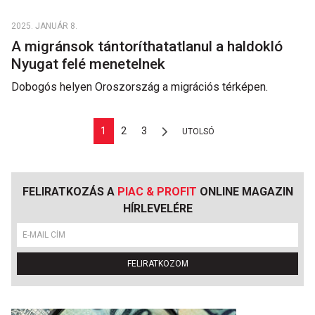
2025. JANUÁR 8.
A migránsok tántoríthatatlanul a haldokló
Nyugat felé menetelnek
Dobogós helyen Oroszország a migrációs térképen.
1
2
3
UTOLSÓ
FELIRATKOZÁS A
PIAC & PROFIT
ONLINE MAGAZIN
HÍRLEVELÉRE
FELIRATKOZOM