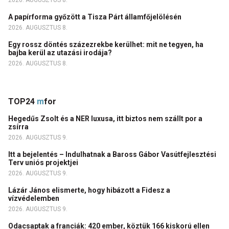
2026. AUGUSZTUS 8.
A papírforma győzött a Tisza Párt államfőjelölésén
2026. AUGUSZTUS 8.
Egy rossz döntés százezrekbe kerülhet: mit ne tegyen, ha
bajba kerül az utazási irodája?
2026. AUGUSZTUS 8.
TOP24
m
for
Hegedűs Zsolt és a NER luxusa, itt biztos nem szállt por a
zsírra
2026. AUGUSZTUS 9.
Itt a bejelentés – Indulhatnak a Baross Gábor Vasútfejlesztési
Terv uniós projektjei
2026. AUGUSZTUS 9.
Lázár János elismerte, hogy hibázott a Fidesz a
vízvédelemben
2026. AUGUSZTUS 9.
Odacsaptak a franciák: 420 ember, köztük 166 kiskorú ellen