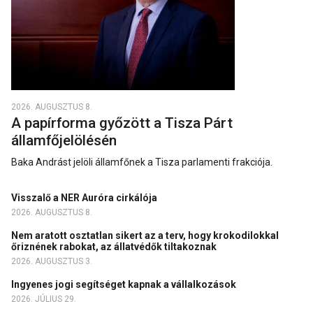
2026. AUGUSZTUS 8.
A papírforma győzött a Tisza Párt
államfőjelölésén
Baka Andrást jelöli államfőnek a Tisza parlamenti frakciója.
Visszalő a NER Auróra cirkálója
2026. AUGUSZTUS 8.
Nem aratott osztatlan sikert az a terv, hogy krokodilokkal
őriznének rabokat, az állatvédők tiltakoznak
2026. AUGUSZTUS 3.
Ingyenes jogi segítséget kapnak a vállalkozások
2026. JÚLIUS 29.