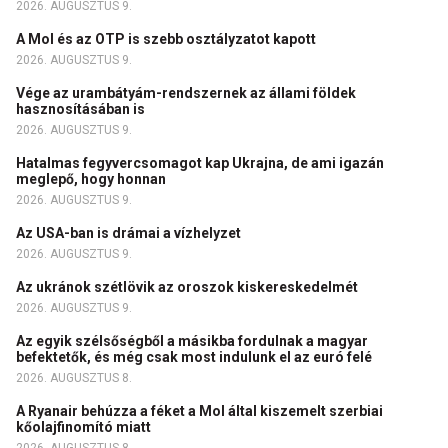
2026. AUGUSZTUS 9.
A Mol és az OTP is szebb osztályzatot kapott
2026. AUGUSZTUS 9.
Vége az urambátyám-rendszernek az állami földek
hasznosításában is
2026. AUGUSZTUS 9.
Hatalmas fegyvercsomagot kap Ukrajna, de ami igazán
meglepő, hogy honnan
2026. AUGUSZTUS 9.
Az USA-ban is drámai a vízhelyzet
2026. AUGUSZTUS 9.
Az ukránok szétlövik az oroszok kiskereskedelmét
2026. AUGUSZTUS 9.
Az egyik szélsőségből a másikba fordulnak a magyar
befektetők, és még csak most indulunk el az euró felé
2026. AUGUSZTUS 8.
A Ryanair behúzza a féket a Mol által kiszemelt szerbiai
kőolajfinomító miatt