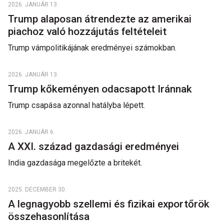
2026. JANUÁR 13.
Trump alaposan átrendezte az amerikai
piachoz való hozzájutás feltételeit
Trump vámpolitikájának eredményei számokban.
2026. JANUÁR 13.
Trump kőkeményen odacsapott Iránnak
Trump csapása azonnal hatályba lépett.
2026. JANUÁR 6.
A XXI. század gazdasági eredményei
India gazdasága megelőzte a britekét.
2025. DECEMBER 30.
A legnagyobb szellemi és fizikai exportőrök
összehasonlítása