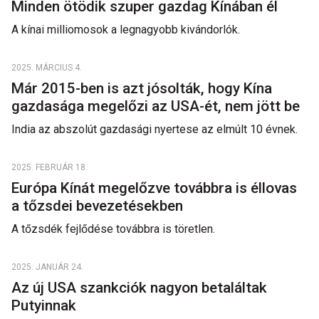
Minden ötödik szuper gazdag Kínában él
A kínai milliomosok a legnagyobb kivándorlók.
2025. MÁRCIUS 4.
Már 2015-ben is azt jósolták, hogy Kína
gazdasága megelőzi az USA-ét, nem jött be
India az abszolút gazdasági nyertese az elmúlt 10 évnek.
2025. FEBRUÁR 18.
Európa Kínát megelőzve továbbra is éllovas
a tőzsdei bevezetésekben
A tőzsdék fejlődése továbbra is töretlen.
2025. JANUÁR 24.
Az új USA szankciók nagyon betaláltak
Putyinnak