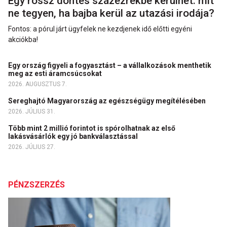
Egy rossz döntés százezrekbe kerülhet: mit
ne tegyen, ha bajba kerül az utazási irodája?
Fontos: a pórul járt ügyfelek ne kezdjenek idő előtti egyéni
akciókba!
Egy ország figyeli a fogyasztást – a vállalkozások menthetik
meg az esti áramcsúcsokat
2026. AUGUSZTUS 7.
Sereghajtó Magyarország az egészségügy megítélésében
2026. JÚLIUS 31.
Több mint 2 millió forintot is spórolhatnak az első
lakásvásárlók egy jó bankválasztással
2026. JÚLIUS 27.
PÉNZSZERZÉS