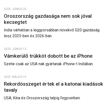
2025. JÚNIUS 20.
Oroszország gazdasága nem sok jóval
kecsegtet
India várhatóan a leggyorsabban növekvő G20 gazdaság
lesz 2025-ben és 2026-ban.
2025. JÚNIUS 13.
Vámkerülő trükköt dobott be az iPhone
Szinte csak az USA-nak gyártanak iPhone-t Indiában.
2025. MÁJUS 19.
Rekordösszeget értek el a katonai kiadások
tavaly
USA, Kína és Oroszország talpig fegyverben.