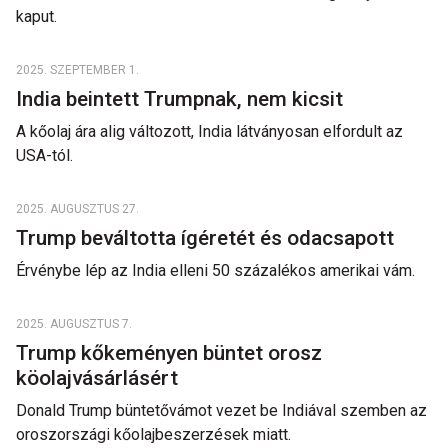
kaput.
2025. SZEPTEMBER 1.
India beintett Trumpnak, nem kicsit
A kőolaj ára alig változott, India látványosan elfordult az
USA-tól.
2025. AUGUSZTUS 27.
Trump beváltotta ígéretét és odacsapott
Érvénybe lép az India elleni 50 százalékos amerikai vám.
2025. AUGUSZTUS 7.
Trump kőkeményen büntet orosz
köolajvásárlásért
Donald Trump büntetővámot vezet be Indiával szemben az
oroszországi kőolajbeszerzések miatt.