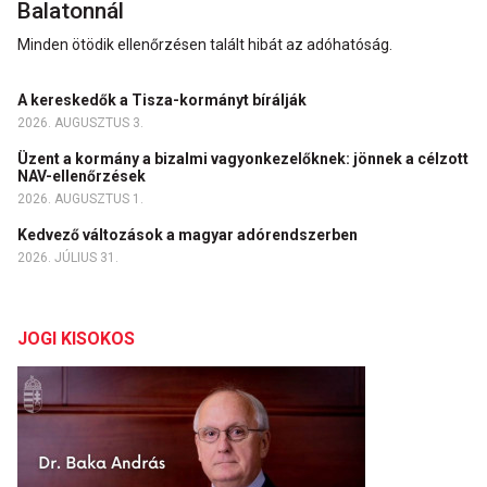
Balatonnál
Minden ötödik ellenőrzésen talált hibát az adóhatóság.
A kereskedők a Tisza-kormányt bírálják
2026. AUGUSZTUS 3.
Üzent a kormány a bizalmi vagyonkezelőknek: jönnek a célzott
NAV-ellenőrzések
2026. AUGUSZTUS 1.
Kedvező változások a magyar adórendszerben
2026. JÚLIUS 31.
JOGI KISOKOS