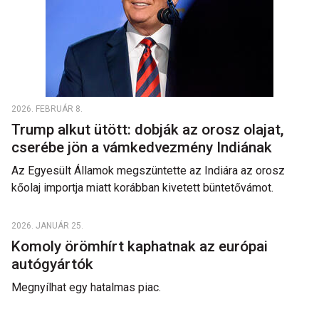
2026. FEBRUÁR 8.
Trump alkut ütött: dobják az orosz olajat,
cserébe jön a vámkedvezmény Indiának
Az Egyesült Államok megszüntette az Indiára az orosz
kőolaj importja miatt korábban kivetett büntetővámot.
2026. JANUÁR 25.
Komoly örömhírt kaphatnak az európai
autógyártók
Megnyílhat egy hatalmas piac.