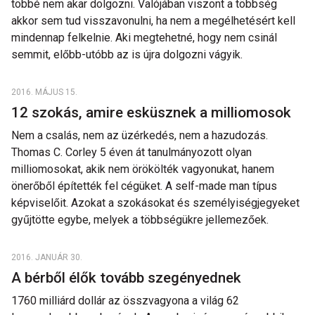
többé nem akar dolgozni. Valójában viszont a többség
akkor sem tud visszavonulni, ha nem a megélhetésért kell
mindennap felkelnie. Aki megtehetné, hogy nem csinál
semmit, előbb-utóbb az is újra dolgozni vágyik.
2016. MÁJUS 15.
12 szokás, amire esküsznek a milliomosok
Nem a csalás, nem az üzérkedés, nem a hazudozás.
Thomas C. Corley 5 éven át tanulmányozott olyan
milliomosokat, akik nem örökölték vagyonukat, hanem
önerőből építették fel cégüket. A self-made man típus
képviselőit. Azokat a szokásokat és személyiségjegyeket
gyűjtötte egybe, melyek a többségükre jellemezőek.
2016. JANUÁR 30.
A bérből élők tovább szegényednek
1760 milliárd dollár az összvagyona a világ 62