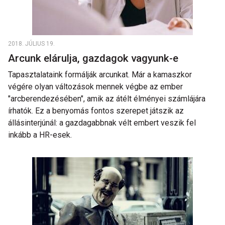
2018. JÚLIUS 19.
Arcunk elárulja, gazdagok vagyunk-e
Tapasztalataink formálják arcunkat. Már a kamaszkor
végére olyan változások mennek végbe az ember
"arcberendezésében", amik az átélt élményei számlájára
írhatók. Ez a benyomás fontos szerepet játszik az
állásinterjúnál: a gazdagabbnak vélt embert veszik fel
inkább a HR-esek.