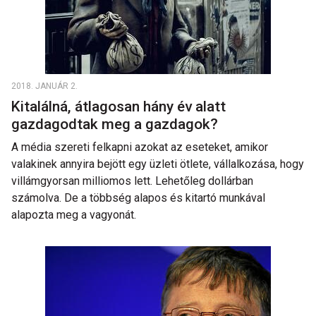
2018. JANUÁR 2.
Kitalálná, átlagosan hány év alatt
gazdagodtak meg a gazdagok?
A média szereti felkapni azokat az eseteket, amikor
valakinek annyira bejött egy üzleti ötlete, vállalkozása, hogy
villámgyorsan milliomos lett. Lehetőleg dollárban
számolva. De a többség alapos és kitartó munkával
alapozta meg a vagyonát.