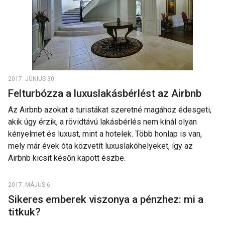
2017. JÚNIUS 30.
Felturbózza a luxuslakásbérlést az Airbnb
Az Airbnb azokat a turistákat szeretné magához édesgeti,
akik úgy érzik, a rövidtávú lakásbérlés nem kínál olyan
kényelmet és luxust, mint a hotelek. Több honlap is van,
mely már évek óta közvetít luxuslakóhelyeket, így az
Airbnb kicsit későn kapott észbe.
2017. MÁJUS 6.
Sikeres emberek viszonya a pénzhez: mi a
titkuk?