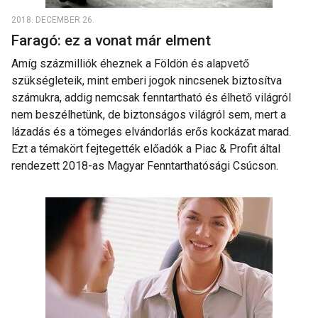
2018. DECEMBER 26.
Faragó: ez a vonat már elment
Amíg százmilliók éheznek a Földön és alapvető
szükségleteik, mint emberi jogok nincsenek biztosítva
számukra, addig nemcsak fenntartható és élhető világról
nem beszélhetünk, de biztonságos világról sem, mert a
lázadás és a tömeges elvándorlás erős kockázat marad.
Ezt a témakört fejtegették előadók a Piac & Profit által
rendezett 2018-as Magyar Fenntarthatósági Csúcson.