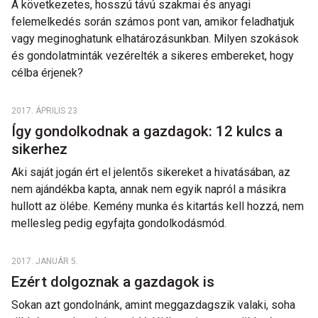
A következetes, hosszú távú szakmai és anyagi
felemelkedés során számos pont van, amikor feladhatjuk
vagy meginoghatunk elhatározásunkban. Milyen szokások
és gondolatminták vezérelték a sikeres embereket, hogy
célba érjenek?
2017. ÁPRILIS 23.
Így gondolkodnak a gazdagok: 12 kulcs a
sikerhez
Aki saját jogán ért el jelentős sikereket a hivatásában, az
nem ajándékba kapta, annak nem egyik napról a másikra
hullott az ölébe. Kemény munka és kitartás kell hozzá, nem
mellesleg pedig egyfajta gondolkodásmód.
2017. JANUÁR 5.
Ezért dolgoznak a gazdagok is
Sokan azt gondolnánk, amint meggazdagszik valaki, soha