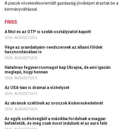
A piacok növekedésorientált gazdasági jövőképet áraztak be a
kormányváltással.
FRISS
A Mol és az OTP is szebb osztályzatot kapott
2026. AUGUSZTUS 9.
Vége az urambátyám-rendszernek az állami földek
hasznosításában is
2026. AUGUSZTUS 9.
Hatalmas fegyvercsomagot kap Ukrajna, de ami igazán
meglepő, hogy honnan
2026. AUGUSZTUS 9.
Az USA-ban is drámai a vízhelyzet
2026. AUGUSZTUS 9.
Az ukránok szétlövik az oroszok kiskereskedelmét
2026. AUGUSZTUS 9.
Az egyik szélsőségből a másikba fordulnak a magyar
befektetők, és még csak most indulunk el az euró felé