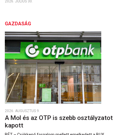
2026. JÚLIUS 30.
GAZDASÁG
2026. AUGUSZTUS 9.
A Mol és az OTP is szebb osztályzatot
kapott
BÉT – Csökkenő forgalom mellett emelkedett a BUX.