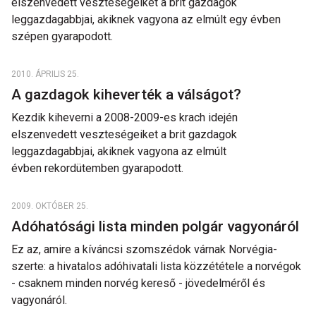
elszenvedett veszteségeiket a brit gazdagok
leggazdagabbjai, akiknek vagyona az elmúlt egy évben
szépen gyarapodott.
2010. ÁPRILIS 25.
A gazdagok kiheverték a válságot?
Kezdik kiheverni a 2008-2009-es krach idején
elszenvedett veszteségeiket a brit gazdagok
leggazdagabbjai, akiknek vagyona az elmúlt
évben rekordütemben gyarapodott.
2009. OKTÓBER 25.
Adóhatósági lista minden polgár vagyonáról
Ez az, amire a kíváncsi szomszédok várnak Norvégia-
szerte: a hivatalos adóhivatali lista közzététele a norvégok
- csaknem minden norvég kereső - jövedelméről és
vagyonáról.