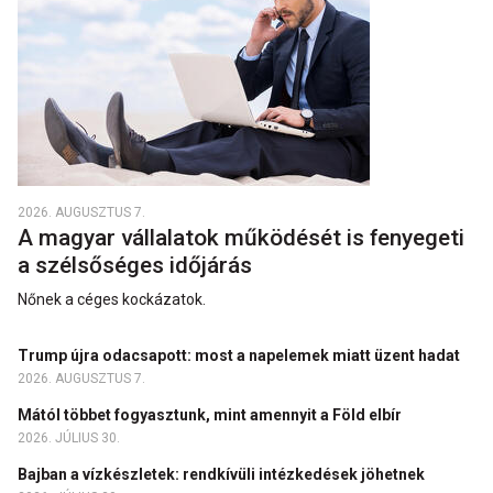
2026. AUGUSZTUS 7.
A magyar vállalatok működését is fenyegeti
a szélsőséges időjárás
Nőnek a céges kockázatok.
Trump újra odacsapott: most a napelemek miatt üzent hadat
2026. AUGUSZTUS 7.
Mától többet fogyasztunk, mint amennyit a Föld elbír
2026. JÚLIUS 30.
Bajban a vízkészletek: rendkívüli intézkedések jöhetnek