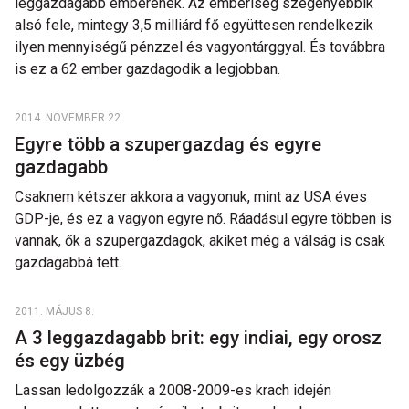
leggazdagabb emberének. Az emberiség szegényebbik
alsó fele, mintegy 3,5 milliárd fő együttesen rendelkezik
ilyen mennyiségű pénzzel és vagyontárggyal. És továbbra
is ez a 62 ember gazdagodik a legjobban.
2014. NOVEMBER 22.
Egyre több a szupergazdag és egyre
gazdagabb
Csaknem kétszer akkora a vagyonuk, mint az USA éves
GDP-je, és ez a vagyon egyre nő. Ráadásul egyre többen is
vannak, ők a szupergazdagok, akiket még a válság is csak
gazdagabbá tett.
2011. MÁJUS 8.
A 3 leggazdagabb brit: egy indiai, egy orosz
és egy üzbég
Lassan ledolgozzák a 2008-2009-es krach idején