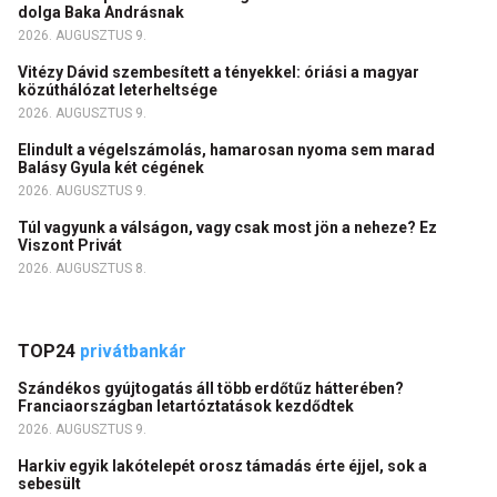
dolga Baka Andrásnak
2026. AUGUSZTUS 9.
Vitézy Dávid szembesített a tényekkel: óriási a magyar
közúthálózat leterheltsége
2026. AUGUSZTUS 9.
Elindult a végelszámolás, hamarosan nyoma sem marad
Balásy Gyula két cégének
2026. AUGUSZTUS 9.
Túl vagyunk a válságon, vagy csak most jön a neheze? Ez
Viszont Privát
2026. AUGUSZTUS 8.
TOP24
privátbankár
Szándékos gyújtogatás áll több erdőtűz hátterében?
Franciaországban letartóztatások kezdődtek
2026. AUGUSZTUS 9.
Harkiv egyik lakótelepét orosz támadás érte éjjel, sok a
sebesült