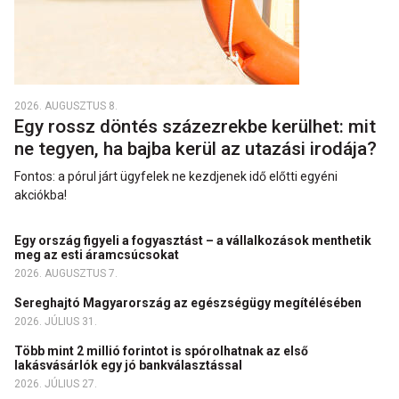
2026. AUGUSZTUS 8.
Egy rossz döntés százezrekbe kerülhet: mit
ne tegyen, ha bajba kerül az utazási irodája?
Fontos: a pórul járt ügyfelek ne kezdjenek idő előtti egyéni
akciókba!
Egy ország figyeli a fogyasztást – a vállalkozások menthetik
meg az esti áramcsúcsokat
2026. AUGUSZTUS 7.
Sereghajtó Magyarország az egészségügy megítélésében
2026. JÚLIUS 31.
Több mint 2 millió forintot is spórolhatnak az első
lakásvásárlók egy jó bankválasztással
2026. JÚLIUS 27.