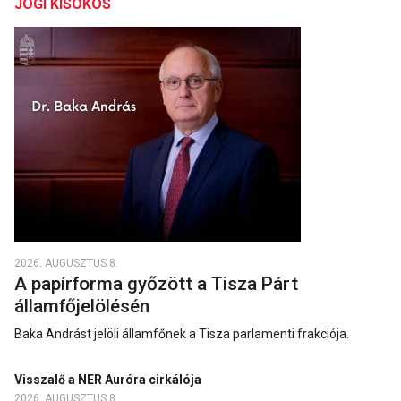
JOGI KISOKOS
2026. AUGUSZTUS 8.
A papírforma győzött a Tisza Párt
államfőjelölésén
Baka Andrást jelöli államfőnek a Tisza parlamenti frakciója.
Visszalő a NER Auróra cirkálója
2026. AUGUSZTUS 8.