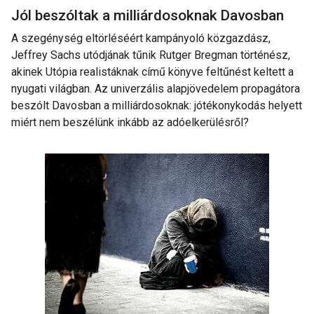
Jól beszóltak a milliárdosoknak Davosban
A szegénység eltörléséért kampányoló közgazdász,
Jeffrey Sachs utódjának tűnik Rutger Bregman történész,
akinek Utópia realistáknak című könyve feltűnést keltett a
nyugati világban. Az univerzális alapjövedelem propagátora
beszólt Davosban a milliárdosoknak: jótékonykodás helyett
miért nem beszélünk inkább az adóelkerülésről?