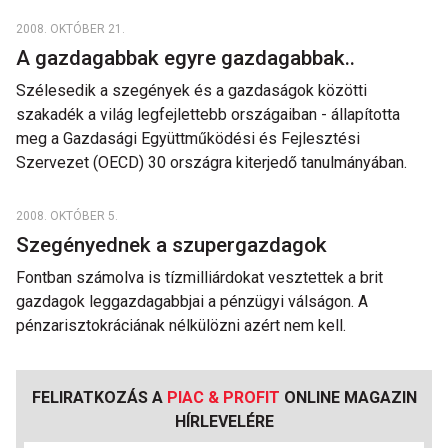
2008. OKTÓBER 21.
A gazdagabbak egyre gazdagabbak..
Szélesedik a szegények és a gazdaságok közötti
szakadék a világ legfejlettebb országaiban - állapította
meg a Gazdasági Együttműködési és Fejlesztési
Szervezet (OECD) 30 országra kiterjedő tanulmányában.
2008. OKTÓBER 5.
Szegényednek a szupergazdagok
Fontban számolva is tízmilliárdokat vesztettek a brit
gazdagok leggazdagabbjai a pénzügyi válságon. A
pénzarisztokráciának nélkülözni azért nem kell.
FELIRATKOZÁS A
PIAC & PROFIT
ONLINE MAGAZIN
HÍRLEVELÉRE