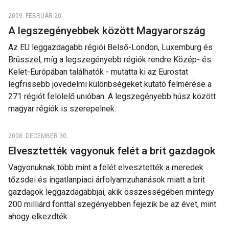
2009. FEBRUÁR 20.
A legszegényebbek között Magyarország
Az EU leggazdagabb régiói Belső-London, Luxemburg és
Brüsszel, míg a legszegényebb régiók rendre Közép- és
Kelet-Európában találhatók - mutatta ki az Eurostat
legfrissebb jövedelmi különbségeket kutató felmérése a
271 régiót felölelő unióban. A legszegényebb húsz között
magyar régiók is szerepelnek.
2008. DECEMBER 30.
Elvesztették vagyonuk felét a brit gazdagok
Vagyonuknak több mint a felét elvesztették a meredek
tőzsdei és ingatlanpiaci árfolyamzuhanások miatt a brit
gazdagok leggazdagabbjai, akik összességében mintegy
200 milliárd fonttal szegényebben fejezik be az évet, mint
ahogy elkezdték.