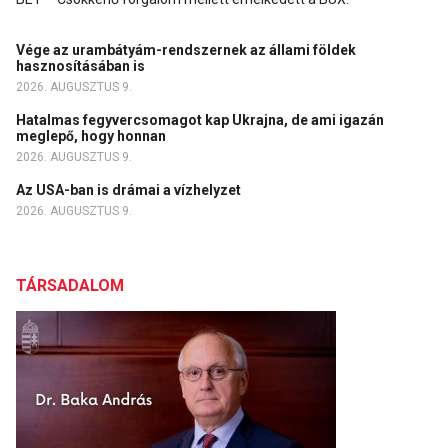
Vége az urambátyám-rendszernek az állami földek
hasznosításában is
2026. AUGUSZTUS 9.
Hatalmas fegyvercsomagot kap Ukrajna, de ami igazán
meglepő, hogy honnan
2026. AUGUSZTUS 9.
Az USA-ban is drámai a vízhelyzet
2026. AUGUSZTUS 9.
TÁRSADALOM