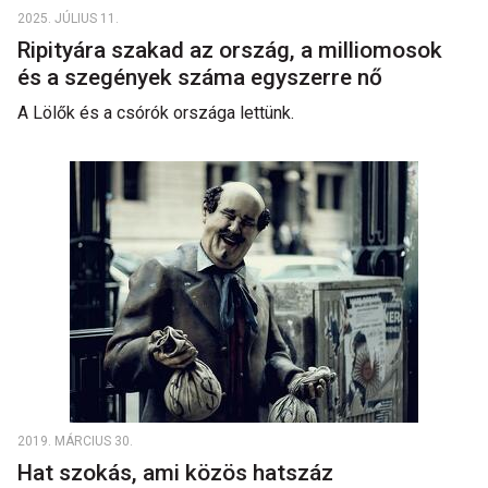
2025. JÚLIUS 11.
Ripityára szakad az ország, a milliomosok
és a szegények száma egyszerre nő
A Lölők és a csórók országa lettünk.
2019. MÁRCIUS 30.
Hat szokás, ami közös hatszáz