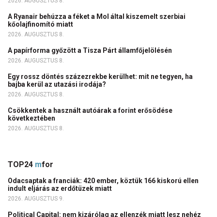
2026. AUGUSZTUS 8.
A Ryanair behúzza a féket a Mol által kiszemelt szerbiai
kőolajfinomító miatt
2026. AUGUSZTUS 8.
A papírforma győzött a Tisza Párt államfőjelölésén
2026. AUGUSZTUS 8.
Egy rossz döntés százezrekbe kerülhet: mit ne tegyen, ha
bajba kerül az utazási irodája?
2026. AUGUSZTUS 8.
Csökkentek a használt autóárak a forint erősödése
következtében
2026. AUGUSZTUS 8.
TOP24
m
for
Odacsaptak a franciák: 420 ember, köztük 166 kiskorú ellen
indult eljárás az erdőtüzek miatt
2026. AUGUSZTUS 9.
Political Capital: nem kizárólag az ellenzék miatt lesz nehéz