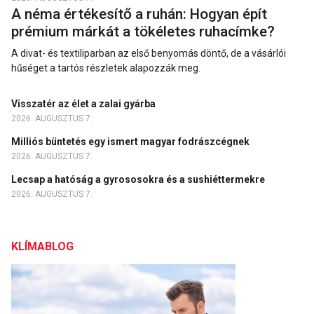
A néma értékesítő a ruhán: Hogyan épít
prémium márkát a tökéletes ruhacímke?
A divat- és textiliparban az első benyomás döntő, de a vásárlói
hűséget a tartós részletek alapozzák meg.
Visszatér az élet a zalai gyárba
2026. AUGUSZTUS 7.
Milliós büntetés egy ismert magyar fodrászcégnek
2026. AUGUSZTUS 7.
Lecsap a hatóság a gyrososokra és a sushiéttermekre
2026. AUGUSZTUS 7.
KLÍMABLOG