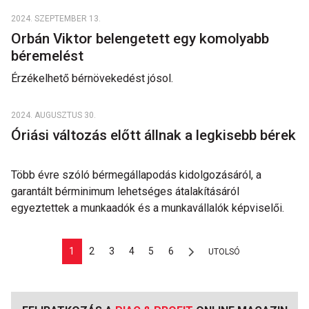
2024. SZEPTEMBER 13.
Orbán Viktor belengetett egy komolyabb
béremelést
Érzékelhető bérnövekedést jósol.
2024. AUGUSZTUS 30.
Óriási változás előtt állnak a legkisebb bérek
Több évre szóló bérmegállapodás kidolgozásáról, a
garantált bérminimum lehetséges átalakításáról
egyeztettek a munkaadók és a munkavállalók képviselői.
1
2
3
4
5
6
UTOLSÓ