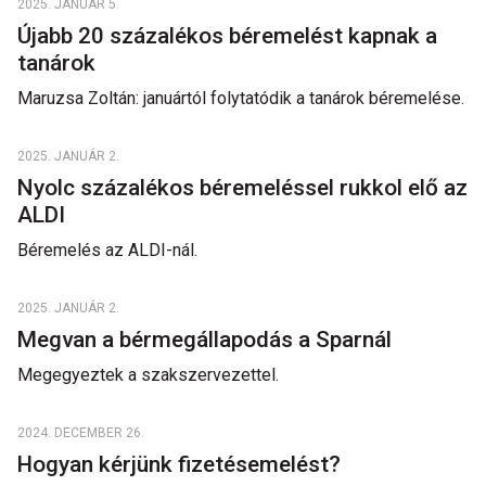
2025. JANUÁR 5.
Újabb 20 százalékos béremelést kapnak a
tanárok
Maruzsa Zoltán: januártól folytatódik a tanárok béremelése.
2025. JANUÁR 2.
Nyolc százalékos béremeléssel rukkol elő az
ALDI
Béremelés az ALDI-nál.
2025. JANUÁR 2.
Megvan a bérmegállapodás a Sparnál
Megegyeztek a szakszervezettel.
2024. DECEMBER 26.
Hogyan kérjünk fizetésemelést?