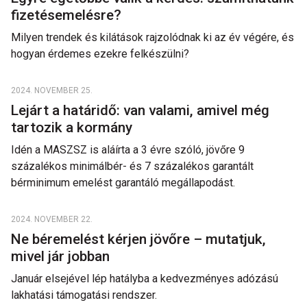
fizetésemelésre?
Milyen trendek és kilátások rajzolódnak ki az év végére, és
hogyan érdemes ezekre felkészülni?
2024. NOVEMBER 25.
Lejárt a határidő: van valami, amivel még
tartozik a kormány
Idén a MASZSZ is aláírta a 3 évre szóló, jövőre 9
százalékos minimálbér- és 7 százalékos garantált
bérminimum emelést garantáló megállapodást.
2024. NOVEMBER 22.
Ne béremelést kérjen jövőre – mutatjuk,
mivel jár jobban
Január elsejével lép hatályba a kedvezményes adózású
lakhatási támogatási rendszer.