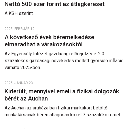
Nettó 500 ezer forint az átlagkereset
A KSH szerint.
2025. FEBRUÁR 19.
A következő évek béremelkedése
elmaradhat a várakozásoktól
Az Egyensúly Intézet gazdasági előrejelzése: 2,0
százalékos gazdasági növekedés mellett gyorsuló infláció
várható 2025-ben.
2025. JANUÁR 23.
Kiderült, mennyivel emeli a fizikai dolgozók
bérét az Auchan
Az Auchan az áruházaiban fizikai munkakört betöltő
munkatársainak bérén átlagosan közel 7 százalékot emel.