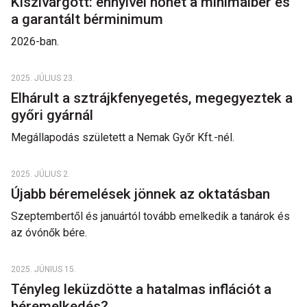
Kiszivárgott: ennyivel nőhet a minimálbér és
a garantált bérminimum
2026-ban.
2025. JÚLIUS 23.
Elhárult a sztrájkfenyegetés, megegyeztek a
győri gyárnál
Megállapodás született a Nemak Győr Kft.-nél.
2025. JÚLIUS 2.
Újabb béremelések jönnek az oktatásban
Szeptembertől és januártól tovább emelkedik a tanárok és
az óvónők bére.
2025. JÚNIUS 15.
Tényleg leküzdötte a hatalmas inflációt a
béremelkedés?