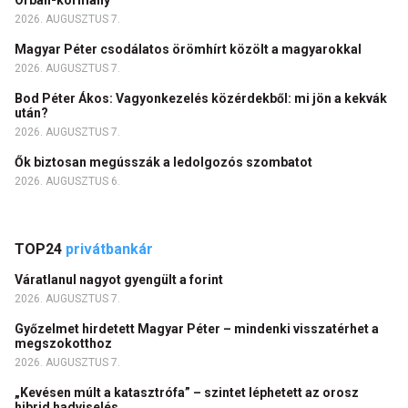
Orbán-kormány
2026. AUGUSZTUS 7.
Magyar Péter csodálatos örömhírt közölt a magyarokkal
2026. AUGUSZTUS 7.
Bod Péter Ákos: Vagyonkezelés közérdekből: mi jön a kekvák
után?
2026. AUGUSZTUS 7.
Ők biztosan megússzák a ledolgozós szombatot
2026. AUGUSZTUS 6.
TOP24
privátbankár
Váratlanul nagyot gyengült a forint
2026. AUGUSZTUS 7.
Győzelmet hirdetett Magyar Péter – mindenki visszatérhet a
megszokotthoz
2026. AUGUSZTUS 7.
„Kevésen múlt a katasztrófa” – szintet léphetett az orosz
hibrid hadviselés