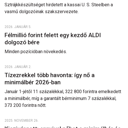
​​​​​​​Sztrájkkészültséget hirdetett a kassai U. S. Steelben a
vasmű dolgozóinak szakszervezete.
2026. JANUÁR 5.
Félmillió forint felett egy kezdő ALDI
dolgozó bére
Minden pozícióban növekedés.
2026. JANUÁR 2.
Tízezrekkel több havonta: így nő a
minimálbér 2026-ban
Január 1-jétől 11 százalékkal, 322 800 forintra emelkedett
a minimálbér, míg a garantált bérminimum 7 százalékkal,
373 200 forintra nőtt.
2025. NOVEMBER 26.