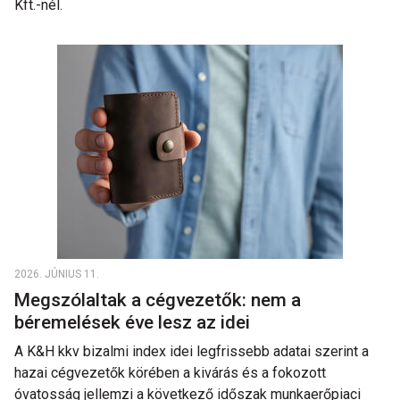
Kft.-nél.
2026. JÚNIUS 11.
Megszólaltak a cégvezetők: nem a
béremelések éve lesz az idei
A K&H kkv bizalmi index idei legfrissebb adatai szerint a
hazai cégvezetők körében a kivárás és a fokozott
óvatosság jellemzi a következő időszak munkaerőpiaci