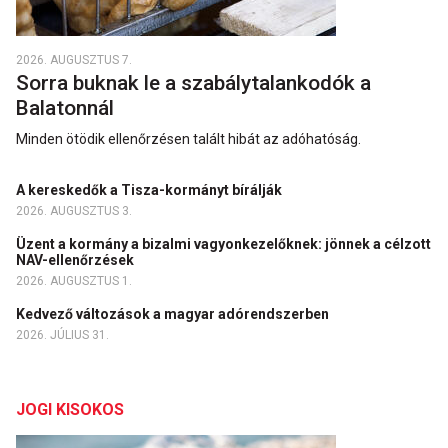
2026. AUGUSZTUS 7.
Sorra buknak le a szabálytalankodók a
Balatonnál
Minden ötödik ellenőrzésen talált hibát az adóhatóság.
A kereskedők a Tisza-kormányt bírálják
2026. AUGUSZTUS 3.
Üzent a kormány a bizalmi vagyonkezelőknek: jönnek a célzott
NAV-ellenőrzések
2026. AUGUSZTUS 1.
Kedvező változások a magyar adórendszerben
2026. JÚLIUS 31.
JOGI KISOKOS