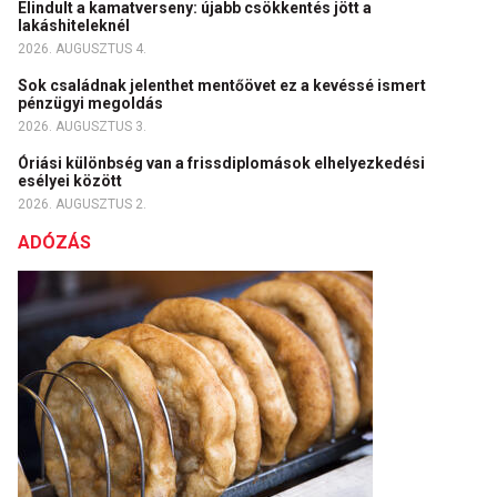
Elindult a kamatverseny: újabb csökkentés jött a
lakáshiteleknél
2026. AUGUSZTUS 4.
Sok családnak jelenthet mentőövet ez a kevéssé ismert
pénzügyi megoldás
2026. AUGUSZTUS 3.
Óriási különbség van a frissdiplomások elhelyezkedési
esélyei között
2026. AUGUSZTUS 2.
ADÓZÁS