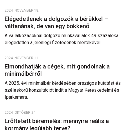
2024. NOVEMBER 18.
Elégedetlenek a dolgozók a bérükkel –
váltanának, de van egy bökkenő
A vállalkozásoknál dolgozó munkavállalók 49 százaléka
elégedetlen a jelenlegi fizetésének mértékével.
2024. NOVEMBER 11.
Elmondhatják a cégek, mit gondolnak a
minimálbérről
A 2025. évi minimálbér kérdésében országos kutatást és
széleskörű konzultációt indít a Magyar Kereskedelmi és
Iparkamara.
2024. OKTÓBER 24.
Erőltetett béremelés: mennyire reális a
kormány legújabb terve?