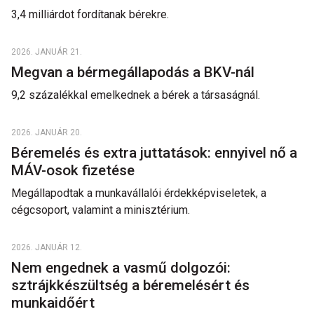
3,4 milliárdot fordítanak bérekre.
2026. JANUÁR 21.
Megvan a bérmegállapodás a BKV-nál
9,2 százalékkal emelkednek a bérek a társaságnál.
2026. JANUÁR 20.
Béremelés és extra juttatások: ennyivel nő a
MÁV-osok fizetése
Megállapodtak a munkavállalói érdekképviseletek, a
cégcsoport, valamint a minisztérium.
2026. JANUÁR 12.
Nem engednek a vasmű dolgozói:
sztrájkkészültség a béremelésért és
munkaidőért