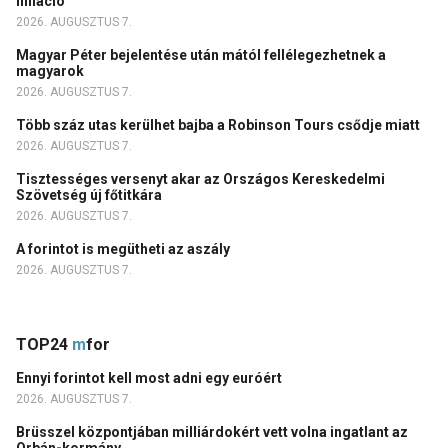
infláció
2026. AUGUSZTUS 7.
Magyar Péter bejelentése után mától fellélegezhetnek a
magyarok
2026. AUGUSZTUS 7.
Több száz utas kerülhet bajba a Robinson Tours csődje miatt
2026. AUGUSZTUS 7.
Tisztességes versenyt akar az Országos Kereskedelmi
Szövetség új főtitkára
2026. AUGUSZTUS 7.
A forintot is megütheti az aszály
2026. AUGUSZTUS 7.
TOP24
m
for
Ennyi forintot kell most adni egy euróért
2026. AUGUSZTUS 7.
Brüsszel központjában milliárdokért vett volna ingatlant az