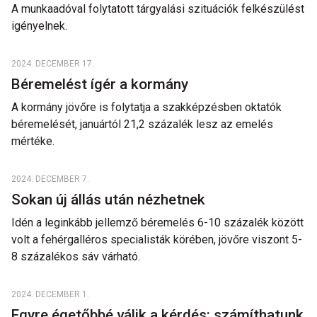
A munkaadóval folytatott tárgyalási szituációk felkészülést
igényelnek.
2024. DECEMBER 17.
Béremelést ígér a kormány
A kormány jövőre is folytatja a szakképzésben oktatók
béremelését, januártól 21,2 százalék lesz az emelés
mértéke.
2024. DECEMBER 7.
Sokan új állás után nézhetnek
Idén a leginkább jellemző béremelés 6-10 százalék között
volt a fehérgalléros specialisták körében, jövőre viszont 5-
8 százalékos sáv várható.
2024. DECEMBER 1.
Egyre égetőbbé válik a kérdés: számíthatunk