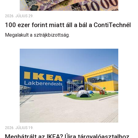
2026. JÚLIUS 29.
100 ezer forint miatt áll a bál a ContiTechnél
Megalakult a sztrájkbizottság.
2026. JÚLIUS 19.
Meghátrált az IKEA? Újra tárgyalóasztalhoz