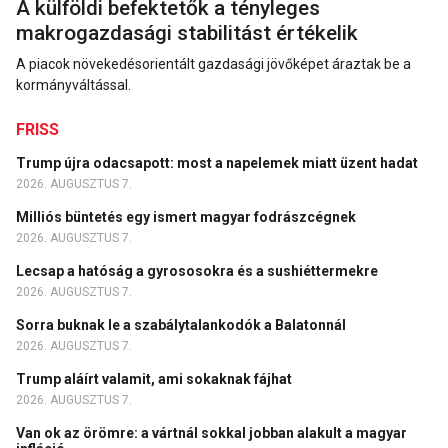
A külföldi befektetők a tényleges
makrogazdasági stabilitást értékelik
A piacok növekedésorientált gazdasági jövőképet áraztak be a
kormányváltással.
FRISS
Trump újra odacsapott: most a napelemek miatt üzent hadat
2026. AUGUSZTUS 7.
Milliós büntetés egy ismert magyar fodrászcégnek
2026. AUGUSZTUS 7.
Lecsap a hatóság a gyrososokra és a sushiéttermekre
2026. AUGUSZTUS 7.
Sorra buknak le a szabálytalankodók a Balatonnál
2026. AUGUSZTUS 7.
Trump aláírt valamit, ami sokaknak fájhat
2026. AUGUSZTUS 7.
Van ok az örömre: a vártnál sokkal jobban alakult a magyar