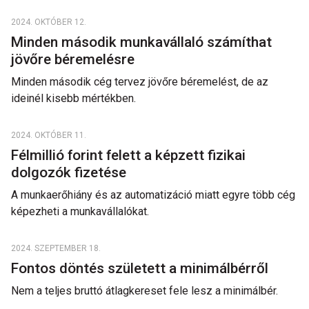
2024. OKTÓBER 12.
Minden második munkavállaló számíthat
jövőre béremelésre
Minden második cég tervez jövőre béremelést, de az
ideinél kisebb mértékben.
2024. OKTÓBER 11.
Félmillió forint felett a képzett fizikai
dolgozók fizetése
A munkaerőhiány és az automatizáció miatt egyre több cég
képezheti a munkavállalókat.
2024. SZEPTEMBER 18.
Fontos döntés született a minimálbérről
Nem a teljes bruttó átlagkereset fele lesz a minimálbér.