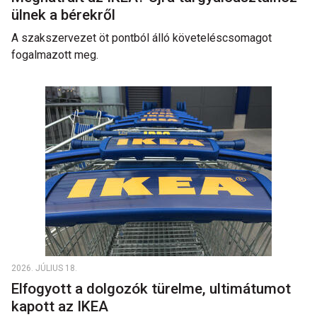
ülnek a bérekről
A szakszervezet öt pontból álló követeléscsomagot
fogalmazott meg.
2026. JÚLIUS 18.
Elfogyott a dolgozók türelme, ultimátumot
kapott az IKEA