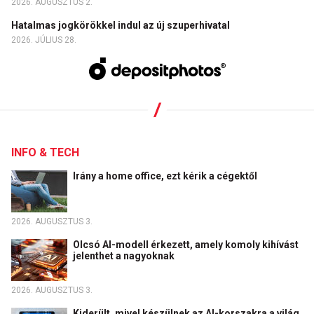
2026. AUGUSZTUS 2.
Hatalmas jogkörökkel indul az új szuperhivatal
2026. JÚLIUS 28.
INFO & TECH
Irány a home office, ezt kérik a cégektől
2026. AUGUSZTUS 3.
Olcsó AI-modell érkezett, amely komoly kihívást
jelenthet a nagyoknak
2026. AUGUSZTUS 3.
Kiderült, mivel készülnek az AI-korszakra a világ