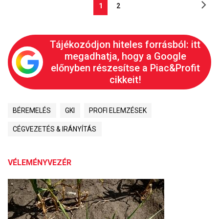
1
2
Tájékozódjon hiteles forrásból: itt
megadhatja, hogy a Google
előnyben részesítse a Piac&Profit
cikkeit!
BÉREMELÉS
GKI
PROFI ELEMZÉSEK
CÉGVEZETÉS & IRÁNYÍTÁS
VÉLEMÉNYVEZÉR