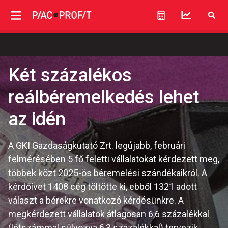
Két százalékos
reálbéremelkedés lehet
az idén
A GKI Gazdaságkutató Zrt. legújabb, februári
felmérésében 5 fő feletti vállalatokat kérdezett meg,
többek közt 2025-ös béremelési szándékaikról. A
kérdőívet 1408 cég töltötte ki, ebből 1321 adott
választ a bérekre vonatkozó kérdésünkre. A
megkérdezett vállalatok átlagosan 6,6 százalékkal
(létszámmal súlyozva 6,3 százalékkal) tervezik