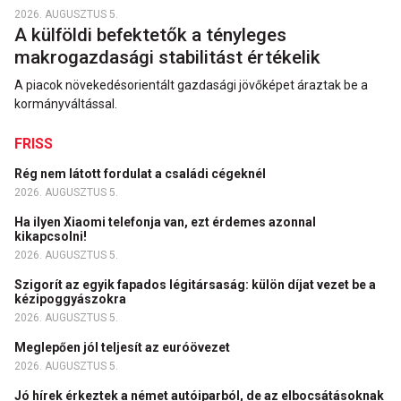
2026. AUGUSZTUS 5.
A külföldi befektetők a tényleges
makrogazdasági stabilitást értékelik
A piacok növekedésorientált gazdasági jövőképet áraztak be a
kormányváltással.
FRISS
Rég nem látott fordulat a családi cégeknél
2026. AUGUSZTUS 5.
Ha ilyen Xiaomi telefonja van, ezt érdemes azonnal
kikapcsolni!
2026. AUGUSZTUS 5.
Szigorít az egyik fapados légitársaság: külön díjat vezet be a
kézipoggyászokra
2026. AUGUSZTUS 5.
Meglepően jól teljesít az euróövezet
2026. AUGUSZTUS 5.
Jó hírek érkeztek a német autóiparból, de az elbocsátásoknak