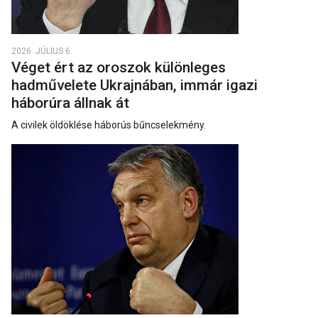
2026. JÚLIUS 6.
Véget ért az oroszok különleges
hadművelete Ukrajnában, immár igazi
háborúra állnak át
A civilek öldöklése háborús bűncselekmény.