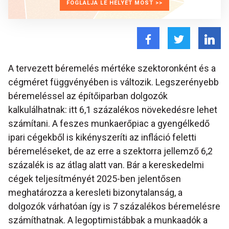
FOGLALJA LE HELYÉT MOST >>
A tervezett béremelés mértéke szektoronként és a
cégméret függvényében is változik. Legszerényebb
béremeléssel az építőiparban dolgozók
kalkulálhatnak: itt 6,1 százalékos növekedésre lehet
számítani. A feszes munkaerőpiac a gyengélkedő
ipari cégekből is kikényszeríti az infláció feletti
béremeléseket, de az erre a szektorra jellemző 6,2
százalék is az átlag alatt van. Bár a kereskedelmi
cégek teljesítményét 2025-ben jelentősen
meghatározza a keresleti bizonytalanság, a
dolgozók várhatóan így is 7 százalékos béremelésre
számíthatnak. A legoptimistábbak a munkaadók a