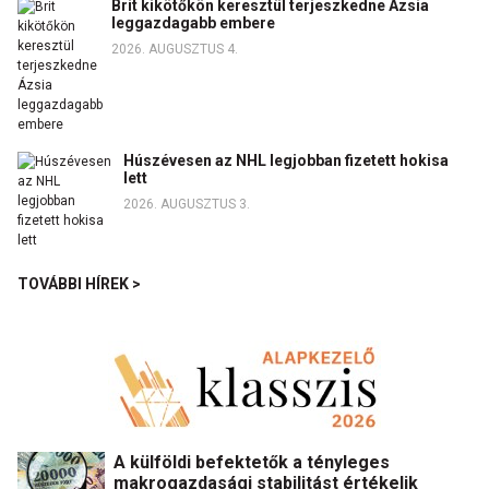
Brit kikötőkön keresztül terjeszkedne Ázsia
leggazdagabb embere
2026. AUGUSZTUS 4.
Húszévesen az NHL legjobban fizetett hokisa
lett
2026. AUGUSZTUS 3.
TOVÁBBI HÍREK >
A külföldi befektetők a tényleges
makrogazdasági stabilitást értékelik