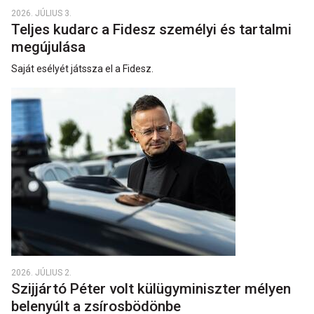
2026. JÚLIUS 3.
Teljes kudarc a Fidesz személyi és tartalmi
megújulása
Saját esélyét játssza el a Fidesz.
2026. JÚLIUS 2.
Szijjártó Péter volt külügyminiszter mélyen
belenyúlt a zsírosbödönbe