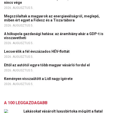
nincs vége
2026. AUGUSZTUS 5.
Megszólaltak a magyarok az energiaválságról, meglepő,
miben ért egyet a Fidesz és a Tisza tábora
2026. AUGUSZTUS 5.
A hőkupola gazdasági hatása: az áramhiány akár a GDP-t is
visszavetheti
2026. AUGUSZTUS 5.
Lecserélik a fél évszázados HÉV-flottát
2026. AUGUSZTUS 5.
Ettől az autótól egyre több magyar vásárló fordul el
2026. AUGUSZTUS 5.
Keményen visszaütött a Lidl nagy ígérete
2026. AUGUSZTUS 5.
A 100 LEGGAZDAGABB
Lakásokat vásárolt luxusbirtoka mögött a fiatal