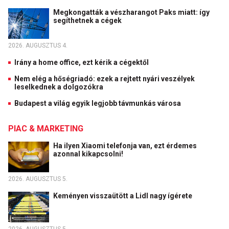
Megkongatták a vészharangot Paks miatt: így
segíthetnek a cégek
2026. AUGUSZTUS 4.
Irány a home office, ezt kérik a cégektől
Nem elég a hőségriadó: ezek a rejtett nyári veszélyek
leselkednek a dolgozókra
Budapest a világ egyik legjobb távmunkás városa
PIAC & MARKETING
Ha ilyen Xiaomi telefonja van, ezt érdemes
azonnal kikapcsolni!
2026. AUGUSZTUS 5.
Keményen visszaütött a Lidl nagy ígérete
2026. AUGUSZTUS 5.