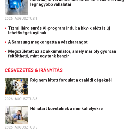
legnagyobb vállalatai
2026. AUGUSZTUS 1.
Tízmilliárd eurós AI-program indul: a kkv-k előtt is új
lehetőségek nyílnak
A Samsung megkongatta a vészharangot
Megszületett az az akkumulátor, amely már oly gyorsan
feltölthető, mint egy tank benzin
CÉGVEZETÉS & IRÁNYÍTÁS
Rég nem látott fordulat a családi cégeknél
2026. AUGUSZTUS 5.
Hőhatárt követelnek a munkahelyekre
2026. AUGUSZTUS 5.