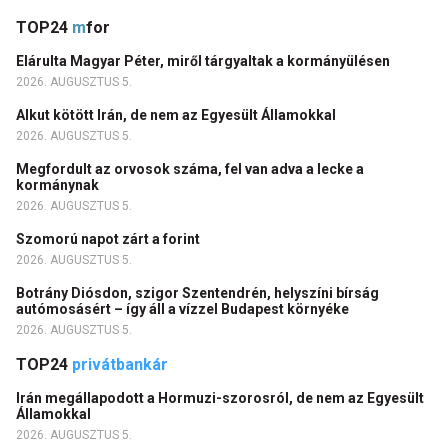
TOP24
m
for
Elárulta Magyar Péter, miről tárgyaltak a kormányülésen
2026. AUGUSZTUS 5.
Alkut kötött Irán, de nem az Egyesült Államokkal
2026. AUGUSZTUS 5.
Megfordult az orvosok száma, fel van adva a lecke a
kormánynak
2026. AUGUSZTUS 5.
Szomorú napot zárt a forint
2026. AUGUSZTUS 5.
Botrány Diósdon, szigor Szentendrén, helyszíni bírság
autómosásért – így áll a vízzel Budapest környéke
2026. AUGUSZTUS 5.
TOP24
privátbankár
Irán megállapodott a Hormuzi-szorosról, de nem az Egyesült
Államokkal
2026. AUGUSZTUS 5.