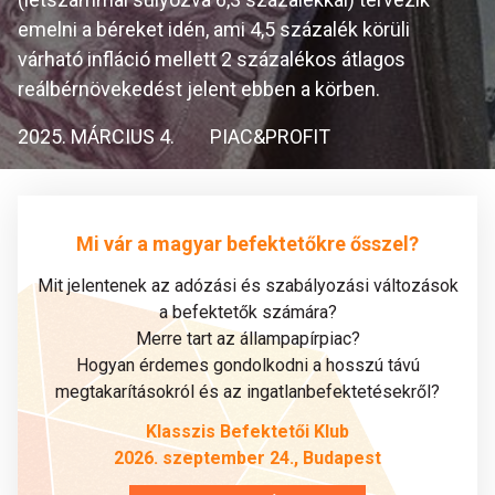
emelni a béreket idén, ami 4,5 százalék körüli
várható infláció mellett 2 százalékos átlagos
reálbérnövekedést jelent ebben a körben.
2025. MÁRCIUS 4.
PIAC&PROFIT
Mi vár a magyar befektetőkre ősszel?
Mit jelentenek az adózási és szabályozási változások
a befektetők számára?
Merre tart az állampapírpiac?
Hogyan érdemes gondolkodni a hosszú távú
megtakarításokról és az ingatlanbefektetésekről?
Klasszis Befektetői Klub
2026. szeptember 24., Budapest