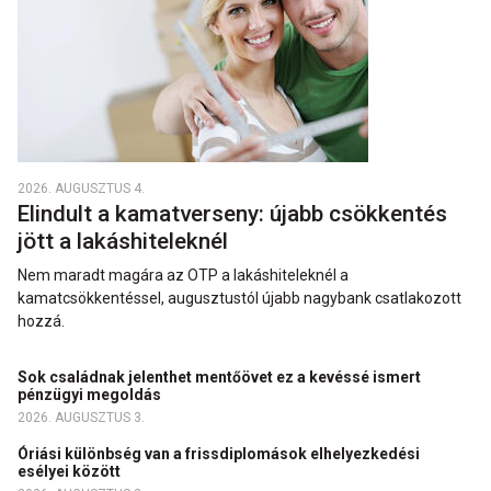
2026. AUGUSZTUS 4.
Elindult a kamatverseny: újabb csökkentés
jött a lakáshiteleknél
Nem maradt magára az OTP a lakáshiteleknél a
kamatcsökkentéssel, augusztustól újabb nagybank csatlakozott
hozzá.
Sok családnak jelenthet mentőövet ez a kevéssé ismert
pénzügyi megoldás
2026. AUGUSZTUS 3.
Óriási különbség van a frissdiplomások elhelyezkedési
esélyei között