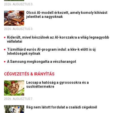
2026. AUGUSZTUS 3.
Olcsó AI-modell érkezett, amely komoly kihívást
jelenthet a nagyoknak
2026. AUGUSZTUS 3.
Kiderült, mivel készülnek az AI-korszakra a világ legnagyobb
vállalatai
Tízmilliárd eurós AI-program indul: a kkv-k előtt is új
lehetőségek nyílnak
A Samsung megkongatta a vészharangot
CÉGVEZETÉS & IRÁNYÍTÁS
Lecsap a hatóság a gyrososokra és a
sushiéttermekre
2026. AUGUSZTUS 7.
Rég nem látott fordulat a családi cégeknél