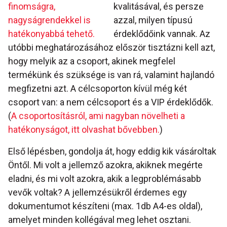
finomságra,
kvalitásával, és persze
nagyságrendekkel is
azzal, milyen típusú
hatékonyabbá tehető.
érdeklődőink vannak. Az
utóbbi meghatározásához először tisztázni kell azt,
hogy melyik az a csoport, akinek megfelel
termékünk és szüksége is van rá, valamint hajlandó
megfizetni azt. A célcsoporton kívül még két
csoport van: a nem célcsoport és a VIP érdeklődők.
(
A csoportosításról, ami nagyban növelheti a
hatékonyságot, itt olvashat bővebben.
)
Első lépésben, gondolja át, hogy eddig kik vásároltak
Öntől. Mi volt a jellemző azokra, akiknek megérte
eladni, és mi volt azokra, akik a legproblémásabb
vevők voltak? A jellemzésükről érdemes egy
dokumentumot készíteni (max. 1db A4-es oldal),
amelyet minden kollégával meg lehet osztani.