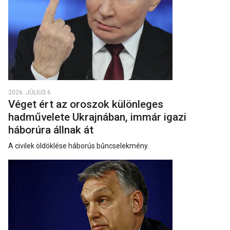
2026. JÚLIUS 6.
Véget ért az oroszok különleges
hadművelete Ukrajnában, immár igazi
háborúra állnak át
A civilek öldöklése háborús bűncselekmény.