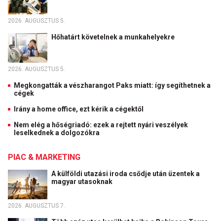
2026. AUGUSZTUS 5.
Hőhatárt követelnek a munkahelyekre
2026. AUGUSZTUS 5.
Megkongatták a vészharangot Paks miatt: így segíthetnek a
cégek
Irány a home office, ezt kérik a cégektől
Nem elég a hőségriadó: ezek a rejtett nyári veszélyek
leselkednek a dolgozókra
PIAC & MARKETING
A külföldi utazási iroda csődje után üzentek a
magyar utasoknak
2026. AUGUSZTUS 7.