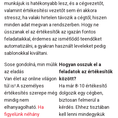
munkájuk is hatékonyabb lesz, és a cégvezetőt,
valamint értékesítési vezetőt sem éri akkora
stressz, ha valaki hirtelen távozik a cégtől, hiszen
minden adat megvan a rendszerben. Hogy ne
ússzanak el az értékesítők az igazán fontos
feladataikkal, érdemes az ismétlődő teendőket
automatizálni, a gyakran használt leveleket pedig
sablonokkal kiváltani.
Sose gondolná, min múlik
Hogyan osszuk el a
az eladás
feladatok az értékesítők
Van élet az online világon
között?
túl is! A személyes
Ha már 8-10 értékesítő
értékesítés szerepe még
dolgozik egy cégben,
mindig nem
biztosan felmerül a
elhanyagolható.
Ha
kérdés. Ehhez tisztában
figyelünk néhány
kell lenni mindegyikük