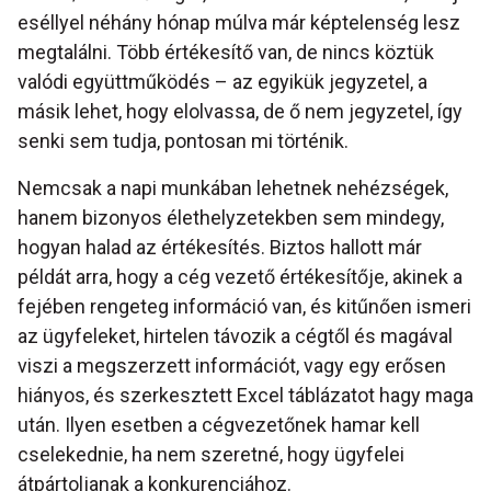
eséllyel néhány hónap múlva már képtelenség lesz
megtalálni. Több értékesítő van, de nincs köztük
valódi együttműködés – az egyikük jegyzetel, a
másik lehet, hogy elolvassa, de ő nem jegyzetel, így
senki sem tudja, pontosan mi történik.
Nemcsak a napi munkában lehetnek nehézségek,
hanem bizonyos élethelyzetekben sem mindegy,
hogyan halad az értékesítés. Biztos hallott már
példát arra, hogy a cég vezető értékesítője, akinek a
fejében rengeteg információ van, és kitűnően ismeri
az ügyfeleket, hirtelen távozik a cégtől és magával
viszi a megszerzett információt, vagy egy erősen
hiányos, és szerkesztett Excel táblázatot hagy maga
után. Ilyen esetben a cégvezetőnek hamar kell
cselekednie, ha nem szeretné, hogy ügyfelei
átpártoljanak a konkurenciához.