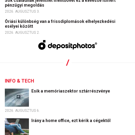
Sok családnak jelenthet mentőövet ez a kevéssé ismert
pénzügyi megoldás
2026. AUGUSZTUS 3.
Óriási különbség van a frissdiplomások elhelyezkedési
esélyei között
2026. AUGUSZTUS 2.
INFO & TECH
Esik a memóriaszektor sztárrészvénye
2026. AUGUSZTUS 6.
Irány a home office, ezt kérik a cégektől