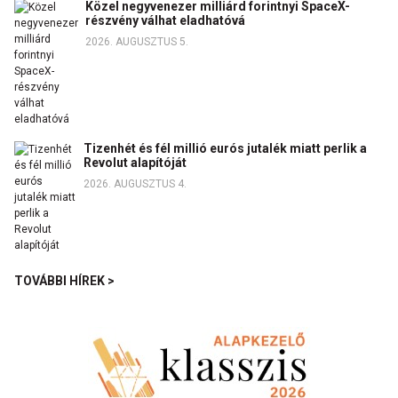
Közel negyvenezer milliárd forintnyi SpaceX-
részvény válhat eladhatóvá
2026. AUGUSZTUS 5.
Tizenhét és fél millió eurós jutalék miatt perlik a
Revolut alapítóját
2026. AUGUSZTUS 4.
TOVÁBBI HÍREK >