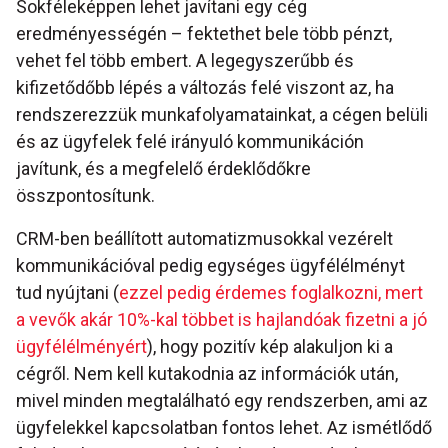
Sokféleképpen lehet javítani egy cég
eredményességén – fektethet bele több pénzt,
vehet fel több embert. A legegyszerűbb és
kifizetődőbb lépés a változás felé viszont az, ha
rendszerezzük munkafolyamatainkat, a cégen belüli
és az ügyfelek felé irányuló kommunikáción
javítunk, és a megfelelő érdeklődőkre
összpontosítunk.
CRM-ben beállított automatizmusokkal vezérelt
kommunikációval pedig egységes ügyfélélményt
tud nyújtani (
ezzel pedig érdemes foglalkozni, mert
a vevők akár 10%-kal többet is hajlandóak fizetni a jó
ügyfélélményért
), hogy pozitív kép alakuljon ki a
cégről. Nem kell kutakodnia az információk után,
mivel minden megtalálható egy rendszerben, ami az
ügyfelekkel kapcsolatban fontos lehet. Az ismétlődő