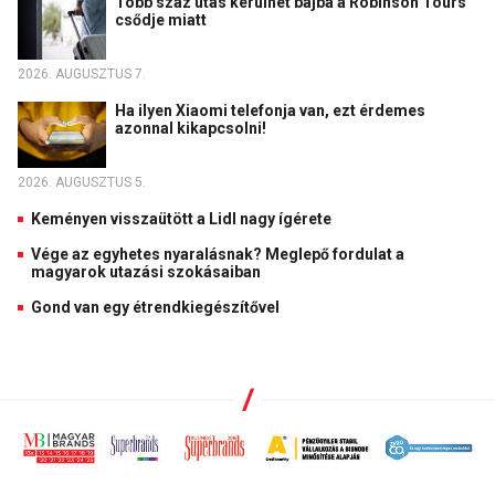
Több száz utas kerülhet bajba a Robinson Tours
csődje miatt
2026. AUGUSZTUS 7.
Ha ilyen Xiaomi telefonja van, ezt érdemes
azonnal kikapcsolni!
2026. AUGUSZTUS 5.
Keményen visszaütött a Lidl nagy ígérete
Vége az egyhetes nyaralásnak? Meglepő fordulat a
magyarok utazási szokásaiban
Gond van egy étrendkiegészítővel