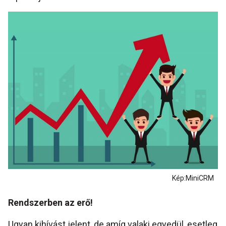
Kép:MiniCRM
Rendszerben az erő!
Ugyan kihívást jelent, de amíg valaki egyedül, esetleg