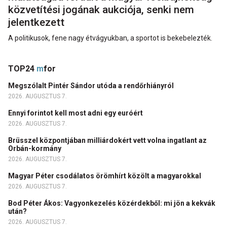
közvetítési jogának aukciója, senki nem
jelentkezett
A politikusok, fene nagy étvágyukban, a sportot is bekebelezték.
TOP24
m
for
Megszólalt Pintér Sándor utóda a rendőrhiányról
2026. AUGUSZTUS 7.
Ennyi forintot kell most adni egy euróért
2026. AUGUSZTUS 7.
Brüsszel központjában milliárdokért vett volna ingatlant az
Orbán-kormány
2026. AUGUSZTUS 7.
Magyar Péter csodálatos örömhírt közölt a magyarokkal
2026. AUGUSZTUS 7.
Bod Péter Ákos: Vagyonkezelés közérdekből: mi jön a kekvák
után?
2026. AUGUSZTUS 7.