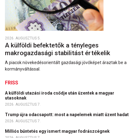
2026. AUGUSZTUS 5.
A külföldi befektetők a tényleges
makrogazdasági stabilitást értékelik
A piacok növekedésorientált gazdasági jövőképet áraztak be a
kormányváltással.
FRISS
A külföldi utazási iroda csődje után üzentek a magyar
utasoknak
2026. AUGUSZTUS 7.
Trump újra odacsapott: most a napelemek miatt üzent hadat
2026. AUGUSZTUS 7.
Milliós büntetés egy ismert magyar fodrászcégnek
2026. AUGUSZTUS 7.