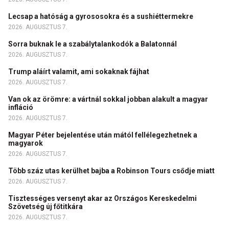
Lecsap a hatóság a gyrososokra és a sushiéttermekre
2026. AUGUSZTUS 7.
Sorra buknak le a szabálytalankodók a Balatonnál
2026. AUGUSZTUS 7.
Trump aláírt valamit, ami sokaknak fájhat
2026. AUGUSZTUS 7.
Van ok az örömre: a vártnál sokkal jobban alakult a magyar
infláció
2026. AUGUSZTUS 7.
Magyar Péter bejelentése után mától fellélegezhetnek a
magyarok
2026. AUGUSZTUS 7.
Több száz utas kerülhet bajba a Robinson Tours csődje miatt
2026. AUGUSZTUS 7.
Tisztességes versenyt akar az Országos Kereskedelmi
Szövetség új főtitkára
2026. AUGUSZTUS 7.