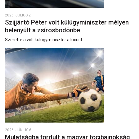
2026. JÚLIUS 2.
Szijjártó Péter volt külügyminiszter mélyen
belenyúlt a zsírosbödönbe
Szerette a volt külügyminiszter a luxust.
2026. JÚNIUS 6.
Mulatságba fordult a magyar focibajnokság