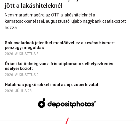
jött a lakáshiteleknél
Nem maradt magára az OTP a lakáshiteleknél a
kamatcsökkentéssel, augusztustól újabb nagybank csatlakozott
hozzá.
Sok családnak jelenthet mentőövet ez a kevéssé ismert
pénzügyi megoldás
2026. AUGUSZTUS 3.
Óriási különbség van a frissdiplomások elhelyezkedési
esélyei között
2026. AUGUSZTUS 2.
Hatalmas jogkörökkel indul az új szuperhivatal
2026. JÚLIUS 28.