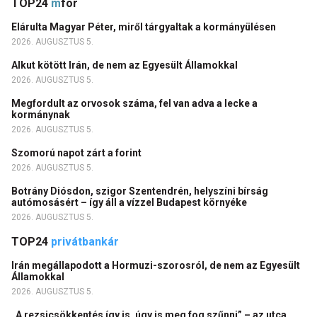
TOP24
m
for
Elárulta Magyar Péter, miről tárgyaltak a kormányülésen
2026. AUGUSZTUS 5.
Alkut kötött Irán, de nem az Egyesült Államokkal
2026. AUGUSZTUS 5.
Megfordult az orvosok száma, fel van adva a lecke a
kormánynak
2026. AUGUSZTUS 5.
Szomorú napot zárt a forint
2026. AUGUSZTUS 5.
Botrány Diósdon, szigor Szentendrén, helyszíni bírság
autómosásért – így áll a vízzel Budapest környéke
2026. AUGUSZTUS 5.
TOP24
privátbankár
Irán megállapodott a Hormuzi-szorosról, de nem az Egyesült
Államokkal
2026. AUGUSZTUS 5.
„A rezsicsökkentés így is, úgy is meg fog szűnni” – az utca