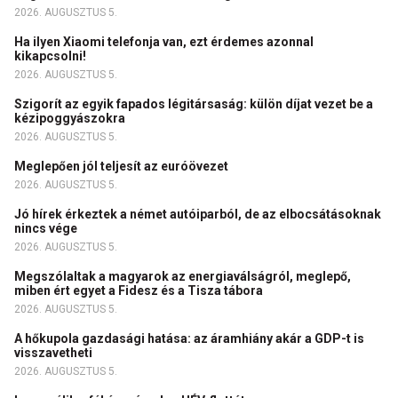
2026. AUGUSZTUS 5.
Ha ilyen Xiaomi telefonja van, ezt érdemes azonnal
kikapcsolni!
2026. AUGUSZTUS 5.
Szigorít az egyik fapados légitársaság: külön díjat vezet be a
kézipoggyászokra
2026. AUGUSZTUS 5.
Meglepően jól teljesít az euróövezet
2026. AUGUSZTUS 5.
Jó hírek érkeztek a német autóiparból, de az elbocsátásoknak
nincs vége
2026. AUGUSZTUS 5.
Megszólaltak a magyarok az energiaválságról, meglepő,
miben ért egyet a Fidesz és a Tisza tábora
2026. AUGUSZTUS 5.
A hőkupola gazdasági hatása: az áramhiány akár a GDP-t is
visszavetheti
2026. AUGUSZTUS 5.