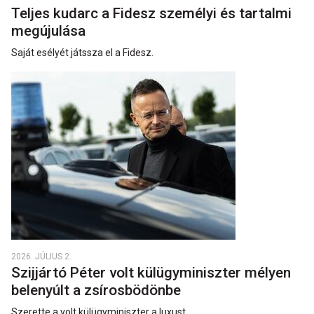
Teljes kudarc a Fidesz személyi és tartalmi
megújulása
Saját esélyét játssza el a Fidesz.
2026. JÚLIUS 2.
Szijjártó Péter volt külügyminiszter mélyen
belenyúlt a zsírosbödönbe
Szerette a volt külügyminiszter a luxust.