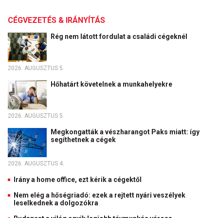
CÉGVEZETÉS & IRÁNYÍTÁS
Rég nem látott fordulat a családi cégeknél
2026. AUGUSZTUS 5.
Hőhatárt követelnek a munkahelyekre
2026. AUGUSZTUS 5.
Megkongatták a vészharangot Paks miatt: így
segíthetnek a cégek
2026. AUGUSZTUS 4.
Irány a home office, ezt kérik a cégektől
Nem elég a hőségriadó: ezek a rejtett nyári veszélyek
leselkednek a dolgozókra