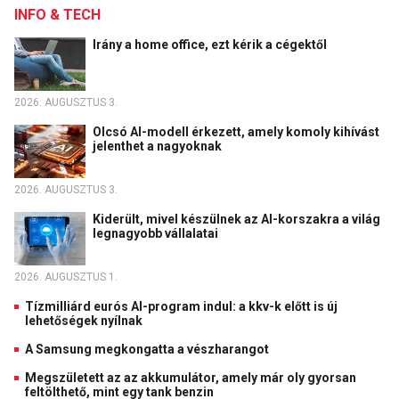
INFO & TECH
Irány a home office, ezt kérik a cégektől
2026. AUGUSZTUS 3.
Olcsó AI-modell érkezett, amely komoly kihívást
jelenthet a nagyoknak
2026. AUGUSZTUS 3.
Kiderült, mivel készülnek az AI-korszakra a világ
legnagyobb vállalatai
2026. AUGUSZTUS 1.
Tízmilliárd eurós AI-program indul: a kkv-k előtt is új
lehetőségek nyílnak
A Samsung megkongatta a vészharangot
Megszületett az az akkumulátor, amely már oly gyorsan
feltölthető, mint egy tank benzin