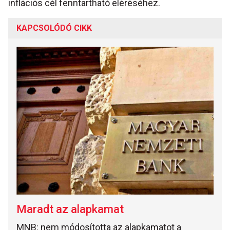
inflációs cél fenntartható eléréséhez.
KAPCSOLÓDÓ CIKK
Maradt az alapkamat
MNB: nem módosította az alapkamatot a