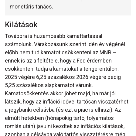
monetáris tanács.
Kilátások
Továbbra is huzamosabb kamattartással
számolunk. Várakozásunk szerint idén év végénél
előbb nem tud kamatot csökkenteni az MNB –
ennek is az a feltétele, hogy a Fed érdemben
csökkenteni tudja a kamatokat a tengerentúlon.
2025 végére 6,25 százalékos 2026 végére pedig
5,25 százalékos alapkamatot várunk.
Kamatcsökkentés akkor jöhet majd, ha már jól
látszik, hogy az infláció idővel tartósan visszatérhet
a jegybanki célsávba (és ezt a piac is elhiszi). Az
elmúlt hetekben (hónapokig tartó, folyamatos
romlás után) javulni kezdtek az inflációs kilátások,
azonban a célsávba való tartós visszatérésre még