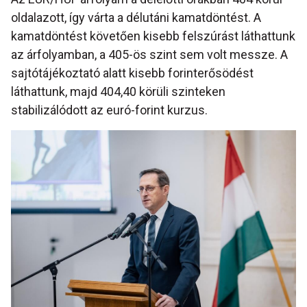
oldalazott, így várta a délutáni kamatdöntést. A
kamatdöntést követően kisebb felszúrást láthattunk
az árfolyamban, a 405-ös szint sem volt messze. A
sajtótájékoztató alatt kisebb forinterősödést
láthattunk, majd 404,40 körüli szinteken
stabilizálódott az euró-forint kurzus.