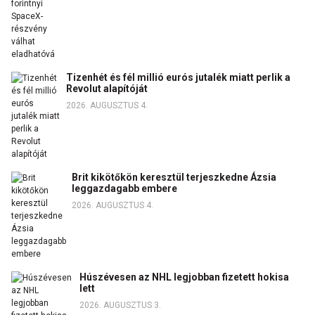
Tizenhét és fél millió eurós jutalék miatt perlik a
Revolut alapítóját
2026. AUGUSZTUS 4.
Brit kikötőkön keresztül terjeszkedne Ázsia
leggazdagabb embere
2026. AUGUSZTUS 4.
Húszévesen az NHL legjobban fizetett hokisa
lett
2026. AUGUSZTUS 3.