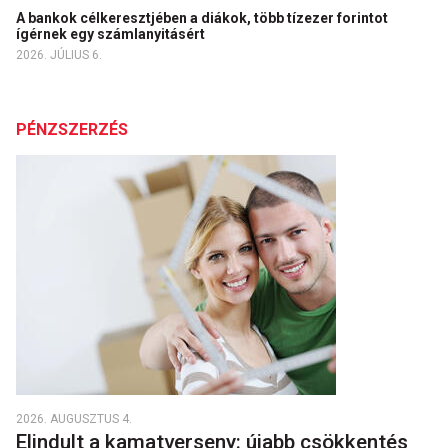
A bankok célkeresztjében a diákok, több tízezer forintot
ígérnek egy számlanyitásért
2026. JÚLIUS 6.
PÉNZSZERZÉS
2026. AUGUSZTUS 4.
Elindult a kamatverseny: újabb csökkentés