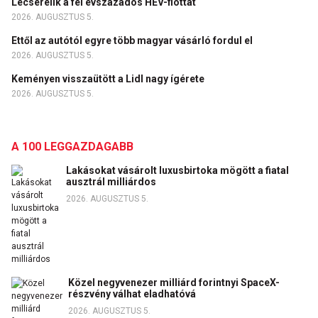
Lecserélik a fél évszázados HÉV-flottát
2026. AUGUSZTUS 5.
Ettől az autótól egyre több magyar vásárló fordul el
2026. AUGUSZTUS 5.
Keményen visszaütött a Lidl nagy ígérete
2026. AUGUSZTUS 5.
A 100 LEGGAZDAGABB
Lakásokat vásárolt luxusbirtoka mögött a fiatal
ausztrál milliárdos
2026. AUGUSZTUS 5.
Közel negyvenezer milliárd forintnyi SpaceX-
részvény válhat eladhatóvá
2026. AUGUSZTUS 5.