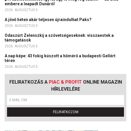
embere a leapadt Dunáról
2026. AUGUSZTUS 5.
A jövő héten akár teljesen újraindulhat Paks?
2026. AUGUSZTUS 5.
Odaszúrt Zelenszkij a szövetségeseknek: visszaestek a
támogatások
2026. AUGUSZTUS 5.
A nap képe: 43 fokig kúszott a hőmérő a budapesti Gellért
téren
2026. AUGUSZTUS 5.
FELIRATKOZÁS A
PIAC & PROFIT
ONLINE MAGAZIN
HÍRLEVELÉRE
FELIRATKOZOM