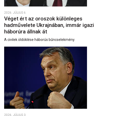
2026. JÚLIUS 6.
Véget ért az oroszok különleges
hadművelete Ukrajnában, immár igazi
háborúra állnak át
A civilek öldöklése háborús bűncselekmény.
2026. JÚLIUS 3.