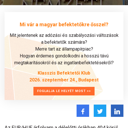
Mi vár a magyar befektetőkre ősszel?
Mit jelentenek az adózási és szabályozási változások
a befektetők számára?
Merre tart az állampapírpiac?
Hogyan érdemes gondolkodni a hosszú távú
megtakarításokról és az ingatlanbefektetésekről?
Klasszis Befektetői Klub
2026. szeptember 24., Budapest
FOGLALJA LE HELYÉT MOST >>
Az EUR/HUF árfolyam a délelőtti órákban 404 körül