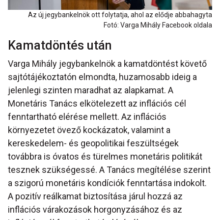
Az új jegybankelnök ott folytatja, ahol az elődje abbahagyta
Fotó: Varga Mihály Facebook oldala
Kamatdöntés után
Varga Mihály jegybankelnök a kamatdöntést követő
sajtótájékoztatón elmondta, huzamosabb ideig a
jelenlegi szinten maradhat az alapkamat. A
Monetáris Tanács elkötelezett az inflációs cél
fenntartható elérése mellett. Az inflációs
környezetet övező kockázatok, valamint a
kereskedelem- és geopolitikai feszültségek
továbbra is óvatos és türelmes monetáris politikát
tesznek szükségessé. A Tanács megítélése szerint
a szigorú monetáris kondíciók fenntartása indokolt.
A pozitív reálkamat biztosítása járul hozzá az
inflációs várakozások horgonyzásához és az