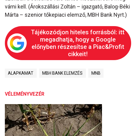
várni kell. (Árokszállási Zoltán – igazgató, Balog-Béki
Márta – szenior tőkepiaci elemző, MBH Bank Nyrt.)
Tájékozódjon hiteles forrásból: itt
megadhatja, hogy a Google
előnyben részesítse a Piac&Profit
cikkeit!
ALAPKAMAT
MBH BANK ELEMZÉS
MNB
VÉLEMÉNYVEZÉR