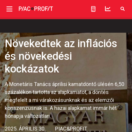
Növekedtek az inflációs
és növekedési
kockázatok
A Monetáris Tanács áprilisi kamatdöntő ülésén 6,50
százalékon tartotta az alapkamatot, a döntés
megfelelt a mi várakozásunknak és az elemzői
konszenzusnak is. A hazai alapkamat immár hét
hónapja változatlan.
2025. ÁPRILIS 30.
PIAC&PROFIT