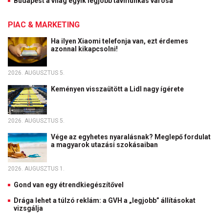
Budapest a világ egyik legjobb távmunkás városa
PIAC & MARKETING
Ha ilyen Xiaomi telefonja van, ezt érdemes
azonnal kikapcsolni!
2026. AUGUSZTUS 5.
Keményen visszaütött a Lidl nagy ígérete
2026. AUGUSZTUS 5.
Vége az egyhetes nyaralásnak? Meglepő fordulat
a magyarok utazási szokásaiban
2026. AUGUSZTUS 1.
Gond van egy étrendkiegészítővel
Drága lehet a túlzó reklám: a GVH a „legjobb” állításokat
vizsgálja