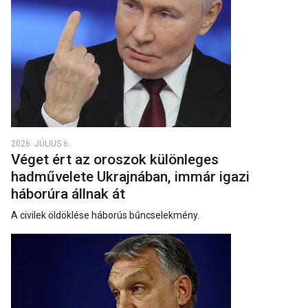
2026. JÚLIUS 6.
Véget ért az oroszok különleges
hadművelete Ukrajnában, immár igazi
háborúra állnak át
A civilek öldöklése háborús bűncselekmény.