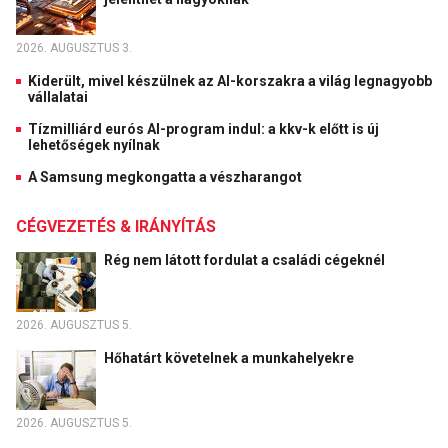
2026. AUGUSZTUS 3.
Kiderült, mivel készülnek az AI-korszakra a világ legnagyobb
vállalatai
Tízmilliárd eurós AI-program indul: a kkv-k előtt is új
lehetőségek nyílnak
A Samsung megkongatta a vészharangot
CÉGVEZETÉS & IRÁNYÍTÁS
Rég nem látott fordulat a családi cégeknél
2026. AUGUSZTUS 5.
Hőhatárt követelnek a munkahelyekre
2026. AUGUSZTUS 5.