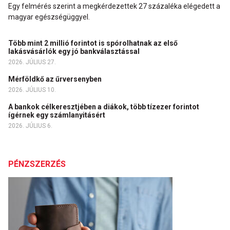
Egy felmérés szerint a megkérdezettek 27 százaléka elégedett a
magyar egészségüggyel.
Több mint 2 millió forintot is spórolhatnak az első
lakásvásárlók egy jó bankválasztással
2026. JÚLIUS 27.
Mérföldkő az űrversenyben
2026. JÚLIUS 10.
A bankok célkeresztjében a diákok, több tízezer forintot
ígérnek egy számlanyitásért
2026. JÚLIUS 6.
PÉNZSZERZÉS