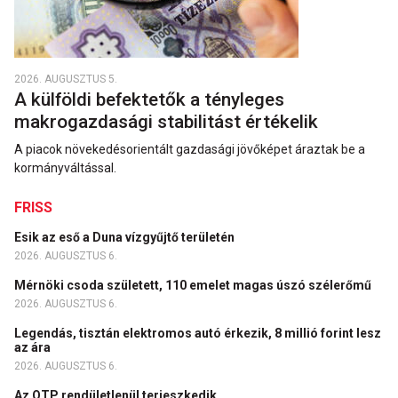
2026. AUGUSZTUS 5.
A külföldi befektetők a tényleges
makrogazdasági stabilitást értékelik
A piacok növekedésorientált gazdasági jövőképet áraztak be a
kormányváltással.
FRISS
Esik az eső a Duna vízgyűjtő területén
2026. AUGUSZTUS 6.
Mérnöki csoda született, 110 emelet magas úszó szélerőmű
2026. AUGUSZTUS 6.
Legendás, tisztán elektromos autó érkezik, 8 millió forint lesz
az ára
2026. AUGUSZTUS 6.
Az OTP rendületlenül terjeszkedik