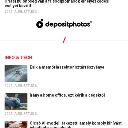
Óriási különbség van a frissdiplomások elhelyezkedési
esélyei között
2026. AUGUSZTUS 2.
INFO & TECH
Esik a memóriaszektor sztárrészvénye
2026. AUGUSZTUS 6.
Irány a home office, ezt kérik a cégektől
2026. AUGUSZTUS 3.
Olcsó AI-modell érkezett, amely komoly kihívást
jelenthet a nagyoknak