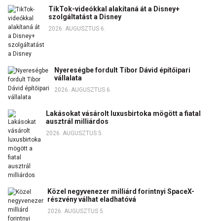
TikTok-videókkal alakítaná át a Disney+
szolgáltatást a Disney
2026. AUGUSZTUS 6.
Nyereségbe fordult Tibor Dávid építőipari
vállalata
2026. AUGUSZTUS 6.
Lakásokat vásárolt luxusbirtoka mögött a fiatal
ausztrál milliárdos
2026. AUGUSZTUS 5.
Közel negyvenezer milliárd forintnyi SpaceX-
részvény válhat eladhatóvá
2026. AUGUSZTUS 5.