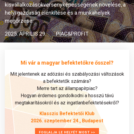
kisvállalkozásokversenyképességének növelése, a
helyi gazdaság élénkítése és a munkahelyek
megőrzése.
2025. ÁPRILIS 29.
PIAC&PROFIT
Mi vár a magyar befektetőkre ősszel?
Mit jelentenek az adózási és szabályozási változások
a befektetők számára?
Merre tart az állampapírpiac?
Hogyan érdemes gondolkodni a hosszú távú
megtakarításokról és az ingatlanbefektetésekről?
Klasszis Befektetői Klub
2026. szeptember 24., Budapest
FOGLALJA LE HELYÉT MOST >>