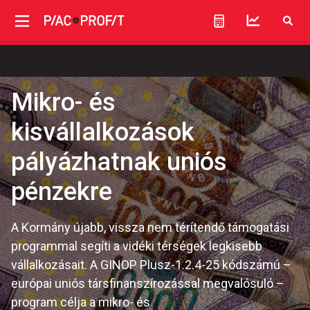
Mikro- és
kisvállalkozások
pályázhatnak uniós
pénzekre
A Kormány újabb, vissza nem térítendő támogatási
programmal segíti a vidéki térségek legkisebb
vállalkozásait. A GINOP Plusz-1.2.4-25 kódszámú –
európai uniós társfinanszírozással megvalósuló –
program célja a mikro- és