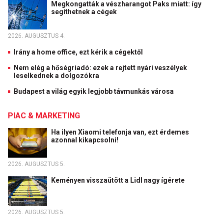
Megkongatták a vészharangot Paks miatt: így
segíthetnek a cégek
2026. AUGUSZTUS 4.
Irány a home office, ezt kérik a cégektől
Nem elég a hőségriadó: ezek a rejtett nyári veszélyek
leselkednek a dolgozókra
Budapest a világ egyik legjobb távmunkás városa
PIAC & MARKETING
Ha ilyen Xiaomi telefonja van, ezt érdemes
azonnal kikapcsolni!
2026. AUGUSZTUS 5.
Keményen visszaütött a Lidl nagy ígérete
2026. AUGUSZTUS 5.