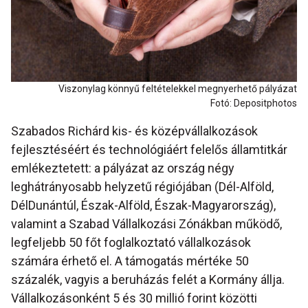
Viszonylag könnyű feltételekkel megnyerhető pályázat
Fotó: Depositphotos
Szabados Richárd kis- és középvállalkozások
fejlesztéséért és technológiáért felelős államtitkár
emlékeztetett: a pályázat az ország négy
leghátrányosabb helyzetű régiójában (Dél-Alföld,
DélDunántúl, Észak-Alföld, Észak-Magyarország),
valamint a Szabad Vállalkozási Zónákban működő,
legfeljebb 50 főt foglalkoztató vállalkozások
számára érhető el. A támogatás mértéke 50
százalék, vagyis a beruházás felét a Kormány állja.
Vállalkozásonként 5 és 30 millió forint közötti