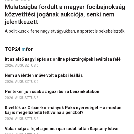
Mulatságba fordult a magyar focibajnokság
közvetítési jogának aukciója, senki nem
jelentkezett
A politikusok, fene nagy étvágyukban, a sportot is bekebelezték.
TOP24
m
for
Itt az első nagy lépés az online pénztárgépek leváltása felé
2026. AUGUSZTUS 6.
Nem a véletlen műve volt a paksi leállás
2026. AUGUSZTUS 6.
Pénteken jön csak az igazi buli a benzinkutakon
2026. AUGUSZTUS 6.
Kivették az Orbán-kormányok Paks nyereségét – a mostani
baj is megelőzhető lett volna a pénzből?
2026. AUGUSZTUS 6.
Vakarhatja a fejét a júniusi ipari adat láttán Kapitány István