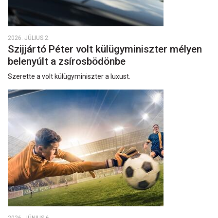
2026. JÚLIUS 2.
Szijjártó Péter volt külügyminiszter mélyen
belenyúlt a zsírosbödönbe
Szerette a volt külügyminiszter a luxust.
2026. JÚNIUS 6.