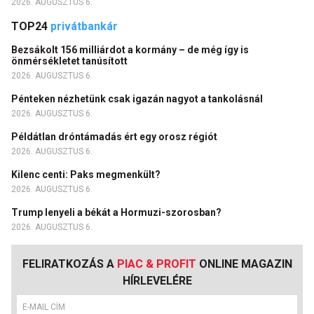
2026. AUGUSZTUS 6.
TOP24
privátbankár
Bezsákolt 156 milliárdot a kormány – de még így is
önmérsékletet tanúsított
2026. AUGUSZTUS 6.
Pénteken nézhetünk csak igazán nagyot a tankolásnál
2026. AUGUSZTUS 6.
Példátlan dróntámadás ért egy orosz régiót
2026. AUGUSZTUS 6.
Kilenc centi: Paks megmenkült?
2026. AUGUSZTUS 6.
Trump lenyeli a békát a Hormuzi-szorosban?
2026. AUGUSZTUS 6.
FELIRATKOZÁS A
PIAC & PROFIT
ONLINE MAGAZIN
HÍRLEVELÉRE