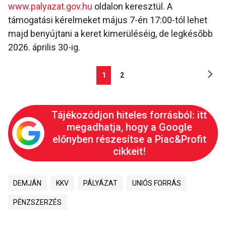
www.palyazat.gov.hu
oldalon keresztül. A
támogatási kérelmeket május 7-én 17:00-tól lehet
majd benyújtani a keret kimerüléséig, de legkésőbb
2026. április 30-ig.
1
2
Tájékozódjon hiteles forrásból: itt
megadhatja, hogy a Google
előnyben részesítse a Piac&Profit
cikkeit!
DEMJÁN
KKV
PÁLYÁZAT
UNIÓS FORRÁS
PÉNZSZERZÉS