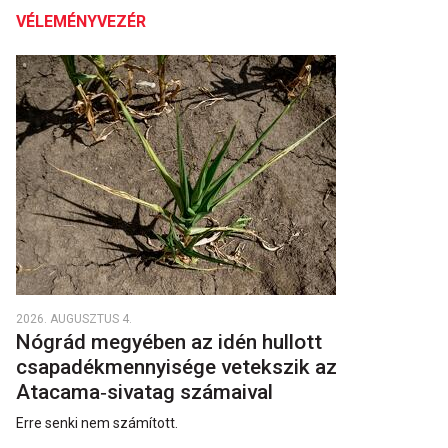
VÉLEMÉNYVEZÉR
2026. AUGUSZTUS 4.
Nógrád megyében az idén hullott
csapadékmennyisége vetekszik az
Atacama‑sivatag számaival
Erre senki nem számított.