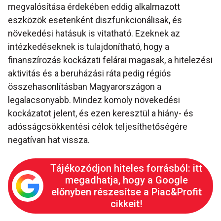
megvalósítása érdekében eddig alkalmazott
eszközök esetenként diszfunkcionálisak, és
növekedési hatásuk is vitatható. Ezeknek az
intézkedéseknek is tulajdonítható, hogy a
finanszírozás kockázati felárai magasak, a hitelezési
aktivitás és a beruházási ráta pedig régiós
összehasonlításban Magyarországon a
legalacsonyabb. Mindez komoly növekedési
kockázatot jelent, és ezen keresztül a hiány- és
adósságcsökkentési célok teljesíthetőségére
negatívan hat vissza.
Tájékozódjon hiteles forrásból: itt
megadhatja, hogy a Google
előnyben részesítse a Piac&Profit
cikkeit!