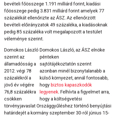
bevételi főösszege 1.191 milliárd forint, kiadási
főösszege pedig 3.831 milliárd forint amelyek 77
százalékát ellenőrizte az ÁSZ. Az ellenőrzött
bevételi előirányzatok 49 százaléka, a kiadásoknak
pedig 85 százaléka volt megalapozott a testület
véleménye szerint.
Domokos László
Domokos László, az ÁSZ elnöke
szerint az
pénteken
államadósság a
sajtótájékoztatón szerint
2012. végi 78
azonban minél bizonytalanabb a
százalékról a
külső környezet, annál fontosabb,
jövő év végére
hogy
biztos kapaszkodók
76,8 százalékra
legyenek
. Felhívta a figyelmet arra,
csökken
hogy a költségvetési
törvényjavaslat Országgyűléshez történő benyújtási
határidejét a kormány szeptember 30-ról június 15-