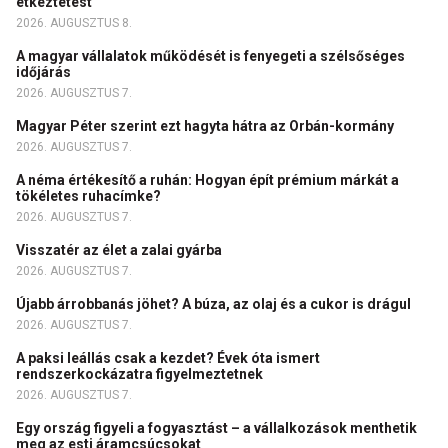
étkeztetést
2026. AUGUSZTUS 8.
A magyar vállalatok működését is fenyegeti a szélsőséges
időjárás
2026. AUGUSZTUS 7.
Magyar Péter szerint ezt hagyta hátra az Orbán-kormány
2026. AUGUSZTUS 7.
A néma értékesítő a ruhán: Hogyan épít prémium márkát a
tökéletes ruhacímke?
2026. AUGUSZTUS 7.
Visszatér az élet a zalai gyárba
2026. AUGUSZTUS 7.
Újabb árrobbanás jöhet? A búza, az olaj és a cukor is drágul
2026. AUGUSZTUS 7.
A paksi leállás csak a kezdet? Évek óta ismert
rendszerkockázatra figyelmeztetnek
2026. AUGUSZTUS 7.
Egy ország figyeli a fogyasztást – a vállalkozások menthetik
meg az esti áramcsúcsokat