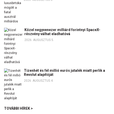
Közel negyvenezer milliárd forintnyi SpaceX-
részvény válhat eladhatóvá
2026. AUGUSZTUS 5.
Tizenhét és fél millió eurós jutalék miatt perlik a
Revolut alapítóját
2026. AUGUSZTUS 4.
TOVÁBBI HÍREK >