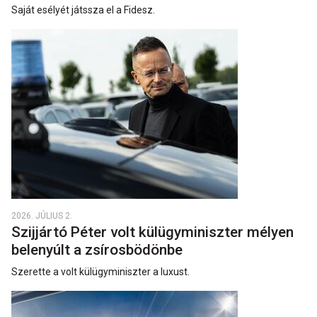
Saját esélyét játssza el a Fidesz.
2026. JÚLIUS 2.
Szijjártó Péter volt külügyminiszter mélyen
belenyúlt a zsírosbödönbe
Szerette a volt külügyminiszter a luxust.