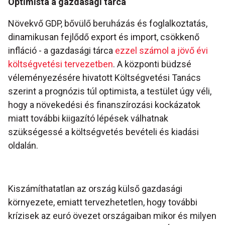
Optimista a gazdasági tárca
Növekvő GDP, bővülő beruházás és foglalkoztatás,
dinamikusan fejlődő export és import, csökkenő
infláció - a gazdasági tárca
ezzel számol a jövő évi
költségvetési tervezetben
. A központi büdzsé
véleményezésére hivatott Költségvetési Tanács
szerint a prognózis túl optimista, a testület úgy véli,
hogy a növekedési és finanszírozási kockázatok
miatt további kiigazító lépések válhatnak
szükségessé a költségvetés bevételi és kiadási
oldalán.
Kiszámíthatatlan az ország külső gazdasági
környezete, emiatt tervezhetetlen, hogy további
krízisek az euró övezet országaiban mikor és milyen