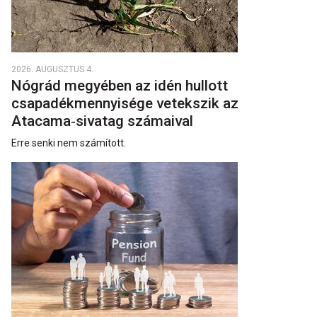
2026. AUGUSZTUS 4.
Nógrád megyében az idén hullott
csapadékmennyisége vetekszik az
Atacama‑sivatag számaival
Erre senki nem számított.