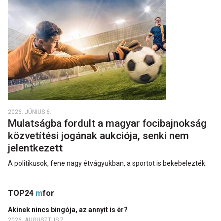
2026. JÚNIUS 6.
Mulatságba fordult a magyar focibajnokság
közvetítési jogának aukciója, senki nem
jelentkezett
A politikusok, fene nagy étvágyukban, a sportot is bekebelezték.
TOP24
m
for
Akinek nincs bingója, az annyit is ér?
2026. AUGUSZTUS 7.