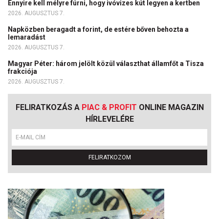
Ennyire kell mélyre fúrni, hogy ivóvizes kút legyen a kertben
2026. AUGUSZTUS 7.
Napközben beragadt a forint, de estére bőven behozta a
lemaradást
2026. AUGUSZTUS 7.
Magyar Péter: három jelölt közül választhat államfőt a Tisza
frakciója
2026. AUGUSZTUS 7.
FELIRATKOZÁS A
PIAC & PROFIT
ONLINE MAGAZIN
HÍRLEVELÉRE
FELIRATKOZOM