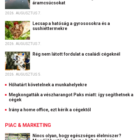
áramcsúcsokat
2026. AUGUSZTUS 7.
Lecsap a hatóság a gyrososokra és a
sushiéttermekre
2026. AUGUSZTUS 7.
Rég nem látott fordulat a családi cégeknél
2026. AUGUSZTUS 5.
Hőhatárt követelnek a munkahelyekre
Megkongatták a vészharangot Paks miatt: így segíthetnek a
cégek
Irány a home office, ezt kérik a cégektől
PIAC & MARKETING
Nincs olyan, hogy egészséges élelmiszer?