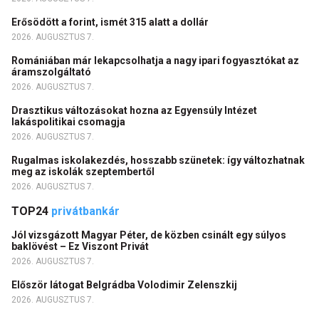
Erősödött a forint, ismét 315 alatt a dollár
2026. AUGUSZTUS 7.
Romániában már lekapcsolhatja a nagy ipari fogyasztókat az
áramszolgáltató
2026. AUGUSZTUS 7.
Drasztikus változásokat hozna az Egyensúly Intézet
lakáspolitikai csomagja
2026. AUGUSZTUS 7.
Rugalmas iskolakezdés, hosszabb szünetek: így változhatnak
meg az iskolák szeptembertől
2026. AUGUSZTUS 7.
TOP24
privátbankár
Jól vizsgázott Magyar Péter, de közben csinált egy súlyos
baklövést – Ez Viszont Privát
2026. AUGUSZTUS 7.
Először látogat Belgrádba Volodimir Zelenszkij
2026. AUGUSZTUS 7.