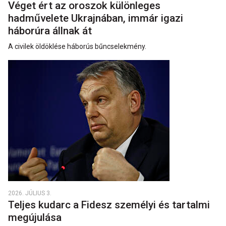
Véget ért az oroszok különleges
hadművelete Ukrajnában, immár igazi
háborúra állnak át
A civilek öldöklése háborús bűncselekmény.
2026. JÚLIUS 3.
Teljes kudarc a Fidesz személyi és tartalmi
megújulása