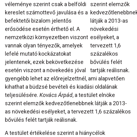
véleménye szerint csak a belföldi
szerint elemzők
kereslet számottevő javulása és a
kedvezőtlenebbne
befektetői bizalom jelentős
látják a 2013-as
erősödése esetén érthető el. A
növekedési
nemzetközi környezetben viszont
esélyeket, a
vannak olyan tényezők, amelyek
tervezett 1,6
lefelé mutató kockázatokat
százalékos
jelentenek, ezek bekövetkezése
bővülés felét
esetén viszont a növekedés jóval
tartják reálisnak.
gyengébb lehet az előrejelzettnél, ami alapvetően
kihathat a büdzsé bevételi és kiadási oldalának
teljesülésére.
Kovács Árpád
, a testület elnöke
szerint elemzők kedvezőtlenebbnek látják a 2013-
as növekedési esélyeket, a tervezett 1,6 százalékos
bővülés felét tartják reálisnak.
A testület értékelése szerint a hiánycélok