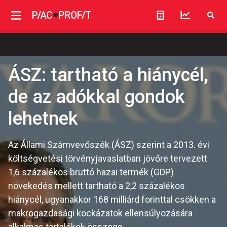
ÁSZ: tartható a hiánycél,
de az adókkal gondok
lehetnek
Az Állami Számvevőszék (ÁSZ) szerint a 2013. évi
költségvetési törvényjavaslatban jövőre tervezett
1,6 százalékos bruttó hazai termék (GDP)
növekedés mellett tartható a 2,2 százalékos
hiánycél, ugyanakkor 168 milliárd forinttal csökken a
makrogazdasági kockázatok ellensúlyozására
alkalmas tartalékok összege.