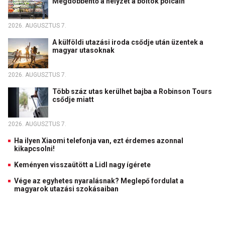
Megdöbbentő a helyzet a boltok polcain
2026. AUGUSZTUS 7.
A külföldi utazási iroda csődje után üzentek a
magyar utasoknak
2026. AUGUSZTUS 7.
Több száz utas kerülhet bajba a Robinson Tours
csődje miatt
2026. AUGUSZTUS 7.
Ha ilyen Xiaomi telefonja van, ezt érdemes azonnal
kikapcsolni!
Keményen visszaütött a Lidl nagy ígérete
Vége az egyhetes nyaralásnak? Meglepő fordulat a
magyarok utazási szokásaiban