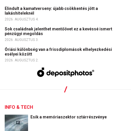
Elindult a kamatverseny: újabb csökkentés jött a
lakáshiteleknél
2026. AUGUSZTUS 4.
Sok családnak jelenthet mentőövet ez a kevéssé ismert
pénzügyi megoldás
2026. AUGUSZTUS 3.
Óriási különbség van a frissdiplomások elhelyezkedési
esélyei között
2026. AUGUSZTUS 2.
INFO & TECH
Esik a memóriaszektor sztárrészvénye