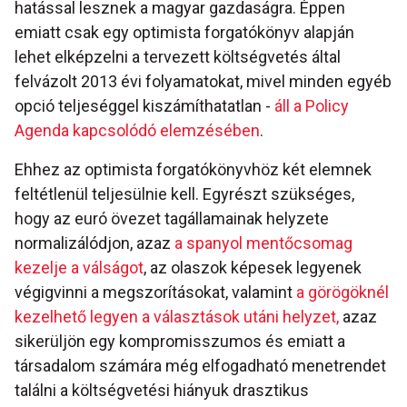
hatással lesznek a magyar gazdaságra. Éppen
emiatt csak egy optimista forgatókönyv alapján
lehet elképzelni a tervezett költségvetés által
felvázolt 2013 évi folyamatokat, mivel minden egyéb
opció teljeséggel kiszámíthatatlan -
áll a Policy
Agenda kapcsolódó elemzésében
.
Ehhez az optimista forgatókönyvhöz két elemnek
feltétlenül teljesülnie kell. Egyrészt szükséges,
hogy az euró övezet tagállamainak helyzete
normalizálódjon, azaz
a spanyol mentőcsomag
kezelje a válságot
, az olaszok képesek legyenek
végigvinni a megszorításokat, valamint
a görögöknél
kezelhető legyen a választások utáni helyzet,
azaz
sikerüljön egy kompromisszumos és emiatt a
társadalom számára még elfogadható menetrendet
találni a költségvetési hiányuk drasztikus