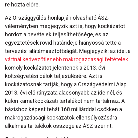
re hozta előre.
Az Országgyűlés honlapján olvasható ÁSZ-
véleményben megjegyzik azt is, hogy kockázatot
hordoz a bevételek teljesíthetősége, és az
egyeztetések rövid határideje hiányossá tette a
tervezés alátámasztottságát. Megjegyzik: az idei, a
vártnál kedvezőtlenebb makrogazdasági feltételek
komoly kockázatot jelentenek a 2013. évi
költségvetési célok teljesülésére. Azt is
kockázatosnak tartják, hogy a Országvédelmi Alap
2013. évi előirányzata alacsonyabb az ideinél, és
külön kamatkockázati tartalékot nem tartalmaz. A
bázishoz képest tehát 168 milliárddal csökken a
makrogazdasági kockázatok ellensúlyozására
alkalmas tartalékok összege az ÁSZ szerint.