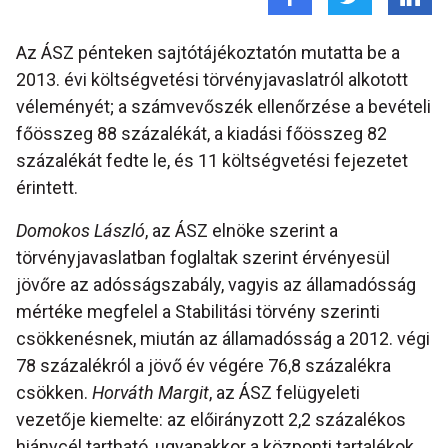
Az ÁSZ pénteken sajtótájékoztatón mutatta be a
2013. évi költségvetési törvényjavaslatról alkotott
véleményét; a számvevőszék ellenőrzése a bevételi
főösszeg 88 százalékát, a kiadási főösszeg 82
százalékát fedte le, és 11 költségvetési fejezetet
érintett.
Domokos László
, az ÁSZ elnöke szerint a
törvényjavaslatban foglaltak szerint érvényesül
jövőre az adósságszabály, vagyis az államadósság
mértéke megfelel a Stabilitási törvény szerinti
csökkenésnek, miután az államadósság a 2012. végi
78 százalékról a jövő év végére 76,8 százalékra
csökken.
Horváth Margit
, az ÁSZ felügyeleti
vezetője kiemelte: az előirányzott 2,2 százalékos
hiánycél tartható, ugyanakkor a központi tartalékok