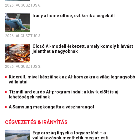
2026. AUGUSZTUS 6.
Irány a home office, ezt kérik a cégektől
2026. AUGUSZTUS 3.
Olcsó AI-modell érkezett, amely komoly kihívást
jelenthet a nagyoknak
2026. AUGUSZTUS 3.
Kiderült, mivel készülnek az AI-korszakra a világ legnagyobb
vállalatai
Tízmilliárd eurós AI-program indul: a kkv-k előtt is új
lehetőségek nyílnak
A Samsung megkongatta a vészharangot
CÉGVEZETÉS & IRÁNYÍTÁS
Egy ország figyeli a fogyasztást – a
vállalkozások menthetik meg az esti