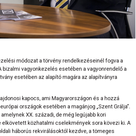
ezelési módozat a törvény rendelkezéseinél fogva a
. A bizalmi vagyonkezelés esetében a vagyonrendelő a
tvány esetében az alapító magára az alapítványra
lajdonosi kapocs, ami Magyarországon és a hozzá
európai országok esetében a magánjog „Szent Grálja”.
, amelynek XX. századi, de még legújabb kori
 elkövetett közhatalmi cselekmények sora kövezi ki. A
ldali háborús rekvirálásoktól kezdve, a tömeges