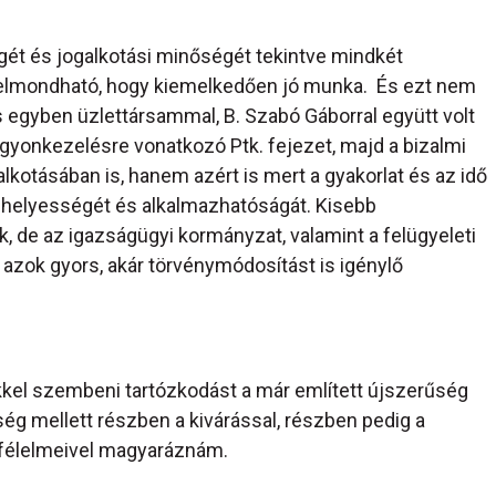
ét és jogalkotási minőségét tekintve mindkét
elmondható, hogy kiemelkedően jó munka. És ezt nem
egyben üzlettársammal, B. Szabó Gáborral együtt volt
agyonkezelésre vonatkozó Ptk. fejezet, majd a bizalmi
otásában is, hanem azért is mert a gyakorlat és az idő
k helyességét és alkalmazhatóságát. Kisebb
, de az igazságügyi kormányzat, valamint a felügyeleti
g azok gyors, akár törvénymódosítást is igénylő
el szembeni tartózkodást a már említett újszerűség
ég mellett részben a kivárással, részben pedig a
, félelmeivel magyaráznám.