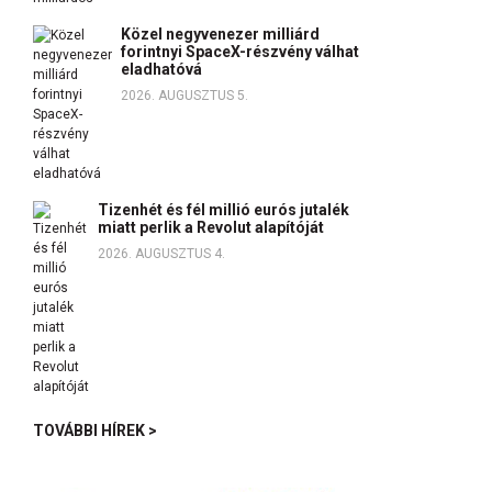
Közel negyvenezer milliárd
forintnyi SpaceX-részvény válhat
eladhatóvá
2026. AUGUSZTUS 5.
Tizenhét és fél millió eurós jutalék
miatt perlik a Revolut alapítóját
2026. AUGUSZTUS 4.
TOVÁBBI HÍREK >