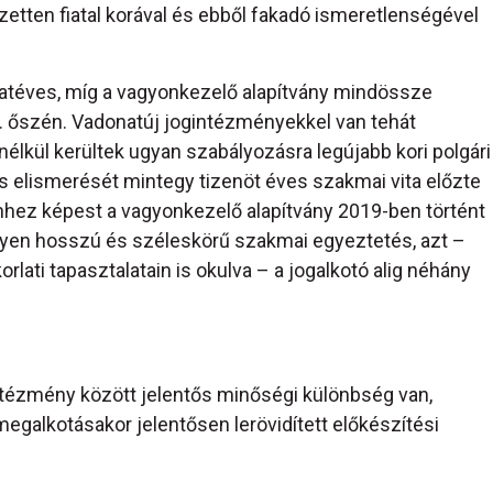
etten fiatal korával és ebből fakadó ismeretlenségével
atéves, míg a vagyonkezelő alapítvány mindössze
. őszén. Vadonatúj jogintézményekkel van tehát
lkül kerültek ugyan szabályozásra legújabb kori polgári
 elismerését mintegy tizenöt éves szakmai vita előzte
hhez képest a vagyonkezelő alapítvány 2019-ben történt
yen hosszú és széleskörű szakmai egyeztetés, azt –
lati tapasztalatain is okulva – a jogalkotó alig néhány
intézmény között jelentős minőségi különbség van,
egalkotásakor jelentősen lerövidített előkészítési