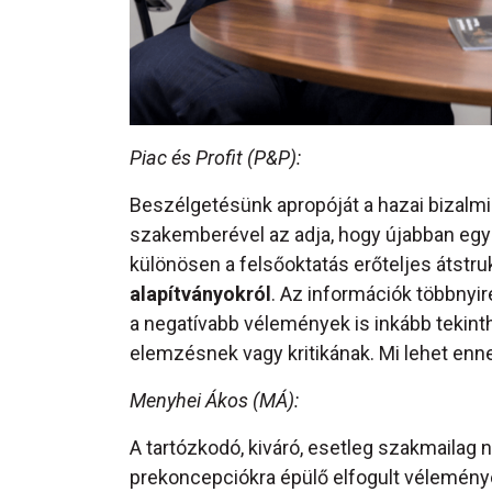
Piac és Profit (P&P):
Beszélgetésünk apropóját a hazai bizalmi
szakemberével az adja, hogy újabban egyr
különösen a felsőoktatás erőteljes átstru
alapítványokról
. Az információk többnyi
a negatívabb vélemények is inkább tekinth
elemzésnek vagy kritikának. Mi lehet enn
Menyhei Ákos (MÁ):
A tartózkodó, kiváró, esetleg szakmaila
prekoncepciókra épülő elfogult vélemény