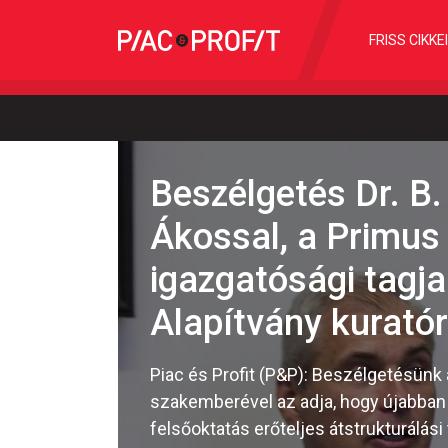
FRISS CIKKE
Beszélgetés Dr. B.
Ákossal, a Primus 
igazgatósági tagj
Alapítvány kuratór
Piac és Profit (P&P): Beszélgetésünk 
szakemberével az adja, hogy újabban 
felsőoktatás erőteljes átstrukturálás