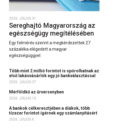
2026. JÚLIUS 31.
Sereghajtó Magyarország az
egészségügy megítélésében
Egy felmérés szerint a megkérdezettek 27
százaléka elégedett a magyar
egészségüggyel.
Több mint 2 millió forintot is spórolhatnak az
első lakásvásárlók egy jó bankválasztással
2026. JÚLIUS 27.
Mérföldkő az űrversenyben
2026. JÚLIUS 10.
A bankok célkeresztjében a diákok, több
tízezer forintot ígérnek egy számlanyitásért
2026. JÚLIUS 6.