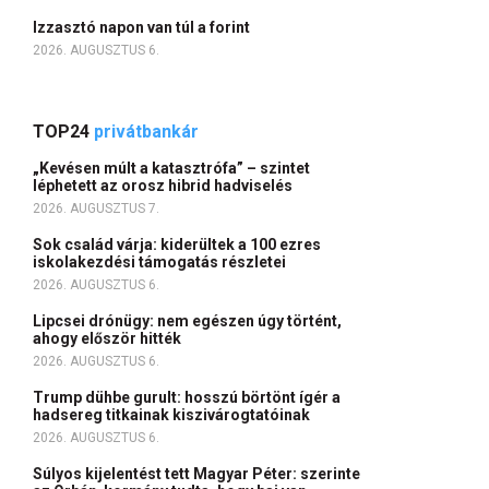
Izzasztó napon van túl a forint
2026. AUGUSZTUS 6.
TOP24
privátbankár
„Kevésen múlt a katasztrófa” – szintet
léphetett az orosz hibrid hadviselés
2026. AUGUSZTUS 7.
Sok család várja: kiderültek a 100 ezres
iskolakezdési támogatás részletei
2026. AUGUSZTUS 6.
Lipcsei drónügy: nem egészen úgy történt,
ahogy először hitték
2026. AUGUSZTUS 6.
Trump dühbe gurult: hosszú börtönt ígér a
hadsereg titkainak kiszivárogtatóinak
2026. AUGUSZTUS 6.
Súlyos kijelentést tett Magyar Péter: szerinte