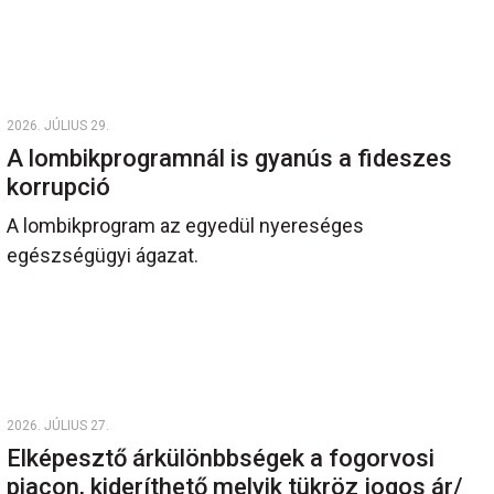
2026. JÚLIUS 29.
A lombikprogramnál is gyanús a fideszes
korrupció
A lombikprogram az egyedül nyereséges
egészségügyi ágazat.
2026. JÚLIUS 27.
Elképesztő árkülönbbségek a fogorvosi
piacon, kideríthető melyik tükröz jogos ár/