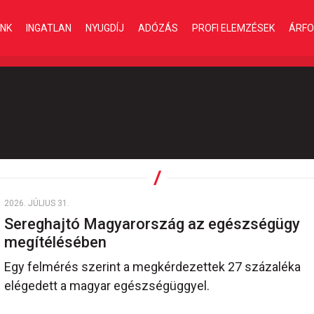
INK
INGATLAN
NYUGDÍJ
ADÓZÁS
PROFI ELEMZÉSEK
ÁRFO
2026. JÚLIUS 31.
Sereghajtó Magyarország az egészségügy
megítélésében
Egy felmérés szerint a megkérdezettek 27 százaléka
elégedett a magyar egészségüggyel.