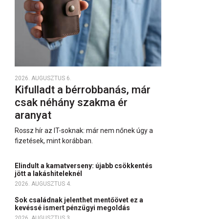
2026. AUGUSZTUS 6.
Kifulladt a bérrobbanás, már
csak néhány szakma ér
aranyat
Rossz hír az IT-soknak: már nem nőnek úgy a
fizetések, mint korábban.
Elindult a kamatverseny: újabb csökkentés
jött a lakáshiteleknél
2026. AUGUSZTUS 4.
Sok családnak jelenthet mentőövet ez a
kevéssé ismert pénzügyi megoldás
2026. AUGUSZTUS 3.