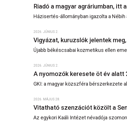
Riadó a magyar agráriumban, itt a
Házisertés-állományban igazolta a Nébih 
2026. JÚNIUS 2.
Vigyázat, kuruzslók jelentek meg,
Újabb békéscsabai kozmetikus ellen emelte
2026. JÚNIUS 2.
A nyomozók keresete öt év alatt
GKI: a magyar közszféra bérszerkezete al
2026. MÁJUS 28.
Vitatható szenzációt közölt a 
Az egykori Kaáli Intézet névadója szomo