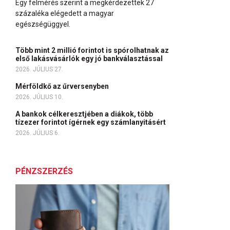
Egy felmérés szerint a megkérdezettek 27
százaléka elégedett a magyar
egészségüggyel.
Több mint 2 millió forintot is spórolhatnak az
első lakásvásárlók egy jó bankválasztással
2026. JÚLIUS 27.
Mérföldkő az űrversenyben
2026. JÚLIUS 10.
A bankok célkeresztjében a diákok, több
tízezer forintot ígérnek egy számlanyitásért
2026. JÚLIUS 6.
PÉNZSZERZÉS