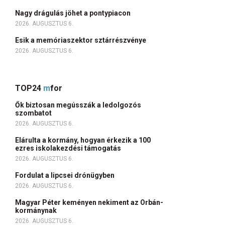
Nagy drágulás jöhet a pontypiacon
2026. AUGUSZTUS 6.
Esik a memóriaszektor sztárrészvénye
2026. AUGUSZTUS 6.
TOP24
m
for
Ők biztosan megússzák a ledolgozós
szombatot
2026. AUGUSZTUS 6.
Elárulta a kormány, hogyan érkezik a 100
ezres iskolakezdési támogatás
2026. AUGUSZTUS 6.
Fordulat a lipcsei drónügyben
2026. AUGUSZTUS 6.
Magyar Péter keményen nekiment az Orbán-
kormánynak
2026. AUGUSZTUS 6.