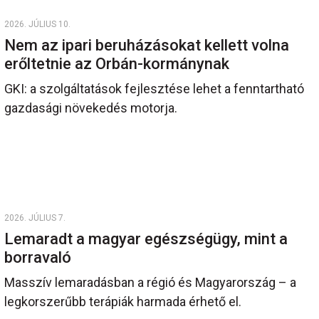
2026. JÚLIUS 10.
Nem az ipari beruházásokat kellett volna
erőltetnie az Orbán-kormánynak
GKI: a szolgáltatások fejlesztése lehet a fenntartható
gazdasági növekedés motorja.
2026. JÚLIUS 7.
Lemaradt a magyar egészségügy, mint a
borravaló
Masszív lemaradásban a régió és Magyarország – a
legkorszerűbb terápiák harmada érhető el.