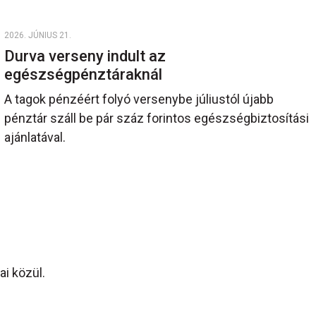
2026. JÚNIUS 21.
Durva verseny indult az
egészségpénztáraknál
A tagok pénzéért folyó versenybe júliustól újabb
pénztár száll be pár száz forintos egészségbiztosítási
ajánlatával.
i közül.