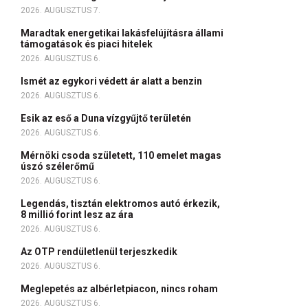
2026. AUGUSZTUS 7.
Maradtak energetikai lakásfelújításra állami
támogatások és piaci hitelek
2026. AUGUSZTUS 6.
Ismét az egykori védett ár alatt a benzin
2026. AUGUSZTUS 6.
Esik az eső a Duna vízgyűjtő területén
2026. AUGUSZTUS 6.
Mérnöki csoda született, 110 emelet magas
úszó szélerőmű
2026. AUGUSZTUS 6.
Legendás, tisztán elektromos autó érkezik,
8 millió forint lesz az ára
2026. AUGUSZTUS 6.
Az OTP rendületlenül terjeszkedik
2026. AUGUSZTUS 6.
Meglepetés az albérletpiacon, nincs roham
2026. AUGUSZTUS 6.