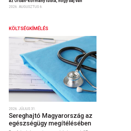
az Orbán-kormány tudta, hogy baj van
2026. AUGUSZTUS 6.
KÖLTSÉGKÍMÉLÉS
2026. JÚLIUS 31.
Sereghajtó Magyarország az
egészségügy megítélésében