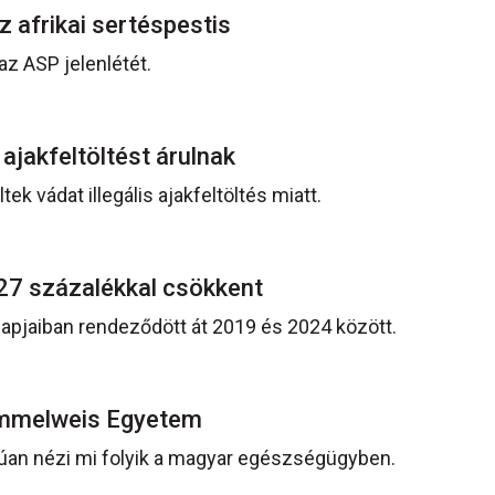
z afrikai sertéspestis
az ASP jelenlétét.
 ajakfeltöltést árulnak
k vádat illegális ajakfeltöltés miatt.
 27 százalékkal csökkent
apjaiban rendeződött át 2019 és 2024 között.
Semmelweis Egyetem
rúan nézi mi folyik a magyar egészségügyben.