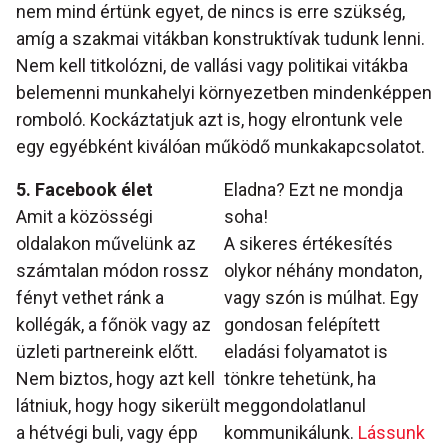
nem mind értünk egyet, de nincs is erre szükség,
amíg a szakmai vitákban konstruktívak tudunk lenni.
Nem kell titkolózni, de vallási vagy politikai vitákba
belemenni munkahelyi környezetben mindenképpen
romboló. Kockáztatjuk azt is, hogy elrontunk vele
egy egyébként kiválóan működő munkakapcsolatot.
5. Facebook élet
Eladna? Ezt ne mondja
Amit a közösségi
soha!
oldalakon művelünk az
A sikeres értékesítés
számtalan módon rossz
olykor néhány mondaton,
fényt vethet ránk a
vagy szón is múlhat. Egy
kollégák, a főnök vagy az
gondosan felépített
üzleti partnereink előtt.
eladási folyamatot is
Nem biztos, hogy azt kell
tönkre tehetünk, ha
látniuk, hogy hogy sikerült
meggondolatlanul
a hétvégi buli, vagy épp
kommunikálunk.
Lássunk