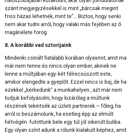
hálószobájában kutakodni, akár olyan jóindulatúnak
szánt megjegyzésekkel is mint „bárcsak megint
friss házas lehetnék, mint te”… Biztos, hogy senki
nem akar tudni arról, hogy valaki más fejében az ő
magánélete forog.
8. A korábbi vad sztorijaink
Mindenki csinált fiatalabb korában olyasmit, amit ma
már nem tenne és nincs olyan ember, akinek ne
lenne a múltjában egy-két félrecsúszott este,
amikor elengedte a gyeplőt. Ezzel nincs is baj, de ha
ezekkel „kérkedünk” a munkahelyen , azt már nem
tudjuk befolyásolni, hogy kizárólag a múltunk
részének tekintsék az üzleti partnerek – főleg, ha
arról is beszámolunk, ha esetleg épp az elmúlt
hétvégén futottunk bele egy túl jól sikerült buliba.
Egy olyan színt adunk a rólunk kialakult képhez, amit