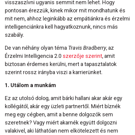
visszaszívni ugyanis semmit nem lehet. Hogy
pontosan érezzük, kinek mikor mit mondhatunk és
mit nem, ahhoz leginkább az empátiánkra és érzelmi
intelligenciánkra kell hagyatkoznunk, nincs más
szabály.
De van néhány olyan téma
Travis Bradberry
, az
Érzelmi Intelligencia 2.0
szerzője szerint
, amit
biztosan érdemes kerülni, mert a tapasztalatok
szerint rossz irányba viszi a karrierünket.
1. Utálom a munkám
Ez az utolsó dolog, amit bárki hallani akar akár egy
kollégától, akár egy üzleti partnertől. Miért bíznék
meg egy cégben, amit a benne dolgozók sem
szeretnek? Vagy miért akarnék együtt dolgozni
valakivel, aki láthatóan nem elkötelezett és nem