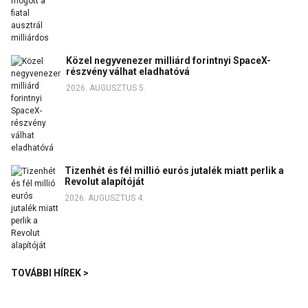
Közel negyvenezer milliárd forintnyi SpaceX-
részvény válhat eladhatóvá
2026. AUGUSZTUS 5.
Tizenhét és fél millió eurós jutalék miatt perlik a
Revolut alapítóját
2026. AUGUSZTUS 4.
TOVÁBBI HÍREK >