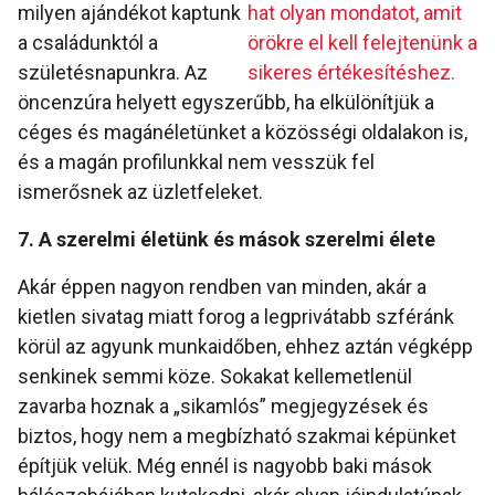
milyen ajándékot kaptunk
hat olyan mondatot, amit
a családunktól a
örökre el kell felejtenünk a
születésnapunkra. Az
sikeres értékesítéshez.
öncenzúra helyett egyszerűbb, ha elkülönítjük a
céges és magánéletünket a közösségi oldalakon is,
és a magán profilunkkal nem vesszük fel
ismerősnek az üzletfeleket.
7. A szerelmi életünk és mások szerelmi élete
Akár éppen nagyon rendben van minden, akár a
kietlen sivatag miatt forog a legprivátabb szféránk
körül az agyunk munkaidőben, ehhez aztán végképp
senkinek semmi köze. Sokakat kellemetlenül
zavarba hoznak a „sikamlós” megjegyzések és
biztos, hogy nem a megbízható szakmai képünket
építjük velük. Még ennél is nagyobb baki mások