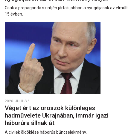
Csak a propaganda szintjén jártak jobban a nyugdíjasok az elmúlt
15 évben.
2026. JÚLIUS 6.
Véget ért az oroszok különleges
hadművelete Ukrajnában, immár igazi
háborúra állnak át
A civilek öldöklése háborús bűncselekmény.