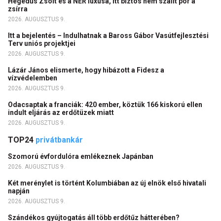
Hegedűs Zsolt és a NER luxusa, itt biztos nem szállt por a
zsírra
2026. AUGUSZTUS 9.
Itt a bejelentés – Indulhatnak a Baross Gábor Vasútfejlesztési
Terv uniós projektjei
2026. AUGUSZTUS 9.
Lázár János elismerte, hogy hibázott a Fidesz a
vízvédelemben
2026. AUGUSZTUS 9.
Odacsaptak a franciák: 420 ember, köztük 166 kiskorú ellen
indult eljárás az erdőtüzek miatt
2026. AUGUSZTUS 9.
TOP24
privátbankár
Szomorú évfordulóra emlékeznek Japánban
2026. AUGUSZTUS 9.
Két merénylet is történt Kolumbiában az új elnök első hivatali
napján
2026. AUGUSZTUS 9.
Szándékos gyújtogatás áll több erdőtűz hátterében?