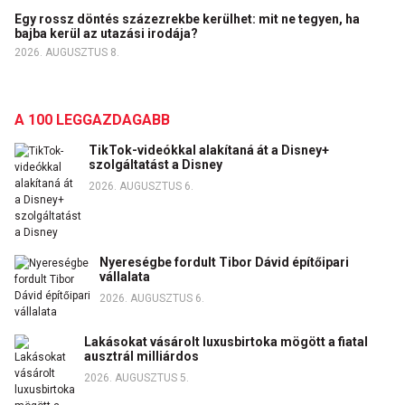
Egy rossz döntés százezrekbe kerülhet: mit ne tegyen, ha
bajba kerül az utazási irodája?
2026. AUGUSZTUS 8.
A 100 LEGGAZDAGABB
TikTok-videókkal alakítaná át a Disney+
szolgáltatást a Disney
2026. AUGUSZTUS 6.
Nyereségbe fordult Tibor Dávid építőipari
vállalata
2026. AUGUSZTUS 6.
Lakásokat vásárolt luxusbirtoka mögött a fiatal
ausztrál milliárdos
2026. AUGUSZTUS 5.