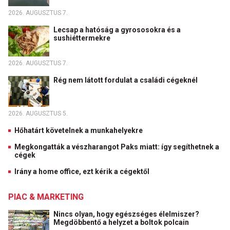
2026. AUGUSZTUS 7.
Lecsap a hatóság a gyrososokra és a
sushiéttermekre
2026. AUGUSZTUS 7.
Rég nem látott fordulat a családi cégeknél
2026. AUGUSZTUS 5.
Hőhatárt követelnek a munkahelyekre
Megkongatták a vészharangot Paks miatt: így segíthetnek a
cégek
Irány a home office, ezt kérik a cégektől
PIAC & MARKETING
Nincs olyan, hogy egészséges élelmiszer?
Megdöbbentő a helyzet a boltok polcain