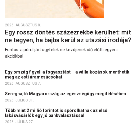
2026. AUGUSZTUS 8.
Egy rossz döntés százezrekbe kerülhet: mit
ne tegyen, ha bajba kerül az utazási irodája?
Fontos: a pórul járt ügyfelek ne kezdjenek idő előtti egyéni
akciókba!
Egy ország figyeli a fogyasztást – a vállalkozások menthetik
meg az esti áramcsúcsokat
2026. AUGUSZTUS 7.
Sereghajtó Magyarország az egészségügy megítélésében
2026. JÚLIUS 31.
Több mint 2 millió forintot is spórolhatnak az első
lakásvásárlók egy jó bankválasztással
2026. JÚLIUS 27.