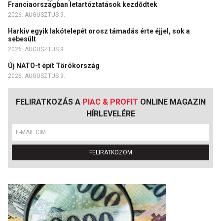
Franciaországban letartóztatások kezdődtek
2026. AUGUSZTUS 9.
Harkiv egyik lakótelepét orosz támadás érte éjjel, sok a
sebesült
2026. AUGUSZTUS 9.
Új NATO-t épít Törökország
2026. AUGUSZTUS 9.
FELIRATKOZÁS A
PIAC & PROFIT
ONLINE MAGAZIN
HÍRLEVELÉRE
FELIRATKOZOM