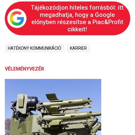
Tájékozódjon hiteles forrásból: itt
megadhatja, hogy a Google
előnyben részesítse a Piac&Profit
cikkeit!
HATÉKONY KOMMUNIKÁCIÓ
KARRIER
VÉLEMÉNYVEZÉR