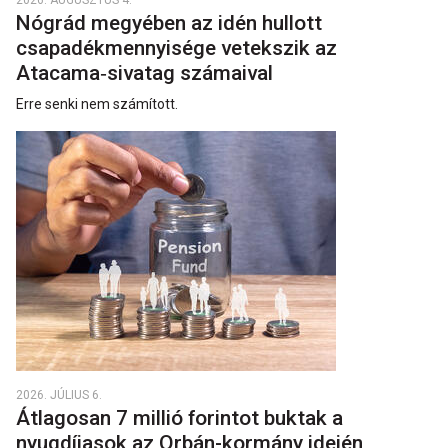
2026. AUGUSZTUS 4.
Nógrád megyében az idén hullott
csapadékmennyisége vetekszik az
Atacama‑sivatag számaival
Erre senki nem számított.
2026. JÚLIUS 6.
Átlagosan 7 millió forintot buktak a
nyugdíjasok az Orbán-kormány idején