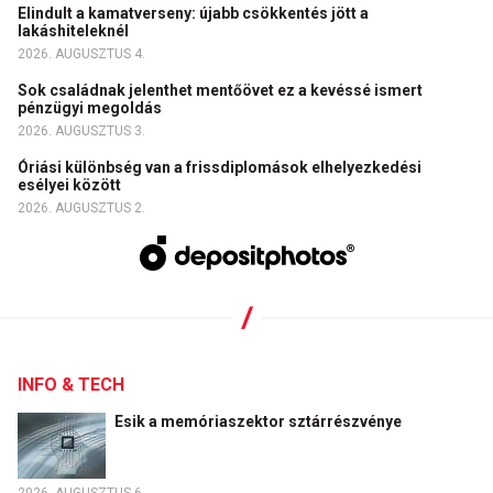
Elindult a kamatverseny: újabb csökkentés jött a
lakáshiteleknél
2026. AUGUSZTUS 4.
Sok családnak jelenthet mentőövet ez a kevéssé ismert
pénzügyi megoldás
2026. AUGUSZTUS 3.
Óriási különbség van a frissdiplomások elhelyezkedési
esélyei között
2026. AUGUSZTUS 2.
INFO & TECH
Esik a memóriaszektor sztárrészvénye