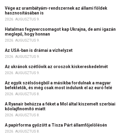
Vége az urambátyám-rendszernek az állami földek
hasznosításában is
2026. AUGUSZTUS 9.
Hatalmas fegyvercsomagot kap Ukrajna, de ami igazán
meglepő, hogy honnan
2026. AUGUSZTUS 9.
Az USA-ban is drámai a vízhelyzet
2026. AUGUSZTUS 9.
Az ukránok szétlövik az oroszok kiskereskedelmét
2026. AUGUSZTUS 9.
Az egyik szélsőségből a másikba fordulnak a magyar
befektetők, és még csak most indulunk el az euró felé
2026. AUGUSZTUS 8.
A Ryanair behúzza a féket a Mol által kiszemelt szerbiai
kőolajfinomító miatt
2026. AUGUSZTUS 8.
A papírforma győzött a Tisza Párt államfőjelölésén
2026. AUGUSZTUS 8.