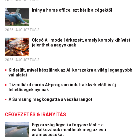
2026. AUGUSZTUS 6.
Irány a home office, ezt kérik a cégektől
2026. AUGUSZTUS 3.
Olcsó AI-modell érkezett, amely komoly kihívást
jelenthet a nagyoknak
2026. AUGUSZTUS 3.
Kiderült, mivel készülnek az AI-korszakra a világ legnagyobb
vállalatai
Tízmilliárd eurós AI-program indul: a kkv-k előtt is új
lehetőségek nyílnak
A Samsung megkongatta a vészharangot
CÉGVEZETÉS & IRÁNYÍTÁS
Egy ország figyeli a fogyasztást – a
vállalkozások menthetik meg az esti
áramcsúcsokat