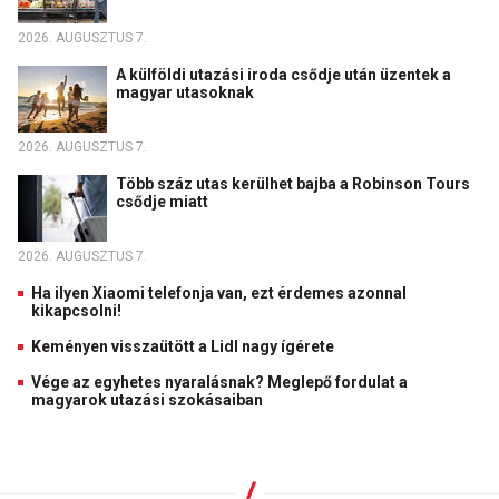
2026. AUGUSZTUS 7.
A külföldi utazási iroda csődje után üzentek a
magyar utasoknak
2026. AUGUSZTUS 7.
Több száz utas kerülhet bajba a Robinson Tours
csődje miatt
2026. AUGUSZTUS 7.
Ha ilyen Xiaomi telefonja van, ezt érdemes azonnal
kikapcsolni!
Keményen visszaütött a Lidl nagy ígérete
Vége az egyhetes nyaralásnak? Meglepő fordulat a
magyarok utazási szokásaiban