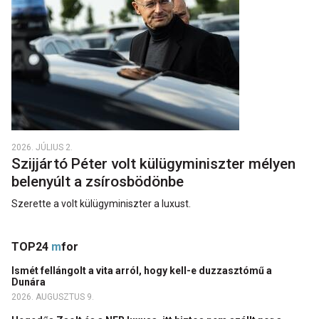
2026. JÚLIUS 2.
Szijjártó Péter volt külügyminiszter mélyen
belenyúlt a zsírosbödönbe
Szerette a volt külügyminiszter a luxust.
TOP24
m
for
Ismét fellángolt a vita arról, hogy kell-e duzzasztómű a
Dunára
2026. AUGUSZTUS 9.