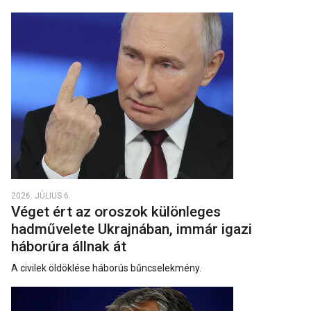
2026. JÚLIUS 6.
Véget ért az oroszok különleges
hadművelete Ukrajnában, immár igazi
háborúra állnak át
A civilek öldöklése háborús bűncselekmény.