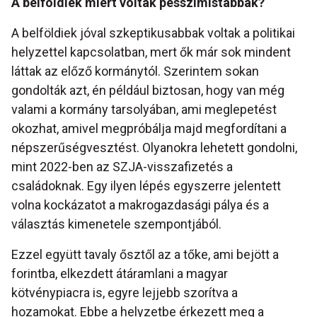
A belföldiek miért voltak pesszimistábbak?
A belföldiek jóval szkeptikusabbak voltak a politikai
helyzettel kapcsolatban, mert ők már sok mindent
láttak az előző kormánytól. Szerintem sokan
gondolták azt, én például biztosan, hogy van még
valami a kormány tarsolyában, ami meglepetést
okozhat, amivel megpróbálja majd megfordítani a
népszerűségvesztést. Olyanokra lehetett gondolni,
mint 2022-ben az SZJA-visszafizetés a
családoknak. Egy ilyen lépés egyszerre jelentett
volna kockázatot a makrogazdasági pálya és a
választás kimenetele szempontjából.
Ezzel együtt tavaly ősztől az a tőke, ami bejött a
forintba, elkezdett átáramlani a magyar
kötvénypiacra is, egyre lejjebb szorítva a
hozamokat. Ebbe a helyzetbe érkezett meg a