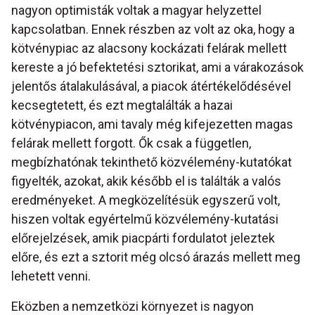
nagyon optimisták voltak a magyar helyzettel
kapcsolatban. Ennek részben az volt az oka, hogy a
kötvénypiac az alacsony kockázati felárak mellett
kereste a jó befektetési sztorikat, ami a várakozások
jelentős átalakulásával, a piacok átértékelődésével
kecsegtetett, és ezt megtalálták a hazai
kötvénypiacon, ami tavaly még kifejezetten magas
felárak mellett forgott. Ők csak a független,
megbízhatónak tekinthető közvélemény-kutatókat
figyelték, azokat, akik később el is találták a valós
eredményeket. A megközelítésük egyszerű volt,
hiszen voltak egyértelmű közvélemény-kutatási
előrejelzések, amik piacpárti fordulatot jeleztek
előre, és ezt a sztorit még olcsó árazás mellett meg
lehetett venni.
Eközben a nemzetközi környezet is nagyon