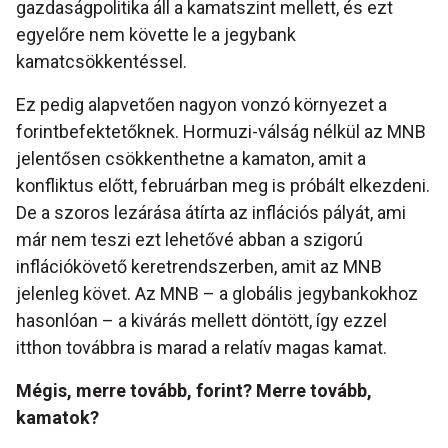
gazdaságpolitika áll a kamatszint mellett, és ezt
egyelőre nem követte le a jegybank
kamatcsökkentéssel.
Ez pedig alapvetően nagyon vonzó környezet a
forintbefektetőknek. Hormuzi-válság nélkül az MNB
jelentősen csökkenthetne a kamaton, amit a
konfliktus előtt, februárban meg is próbált elkezdeni.
De a szoros lezárása átírta az inflációs pályát, ami
már nem teszi ezt lehetővé abban a szigorú
inflációkövető keretrendszerben, amit az MNB
jelenleg követ. Az MNB – a globális jegybankokhoz
hasonlóan – a kivárás mellett döntött, így ezzel
itthon továbbra is marad a relatív magas kamat.
Mégis, merre tovább, forint? Merre tovább,
kamatok?