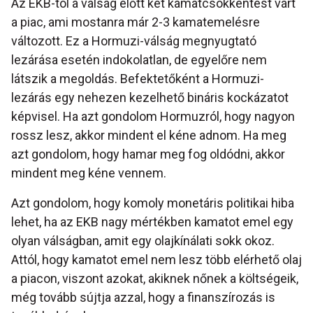
Az EKB-tól a válság előtt két kamatcsökkentést várt
a piac, ami mostanra már 2-3 kamatemelésre
változott. Ez a Hormuzi-válság megnyugtató
lezárása esetén indokolatlan, de egyelőre nem
látszik a megoldás. Befektetőként a Hormuzi-
lezárás egy nehezen kezelhető bináris kockázatot
képvisel. Ha azt gondolom Hormuzról, hogy nagyon
rossz lesz, akkor mindent el kéne adnom. Ha meg
azt gondolom, hogy hamar meg fog oldódni, akkor
mindent meg kéne vennem.
Azt gondolom, hogy komoly monetáris politikai hiba
lehet, ha az EKB nagy mértékben kamatot emel egy
olyan válságban, amit egy olajkínálati sokk okoz.
Attól, hogy kamatot emel nem lesz több elérhető olaj
a piacon, viszont azokat, akiknek nőnek a költségeik,
még tovább sújtja azzal, hogy a finanszírozás is