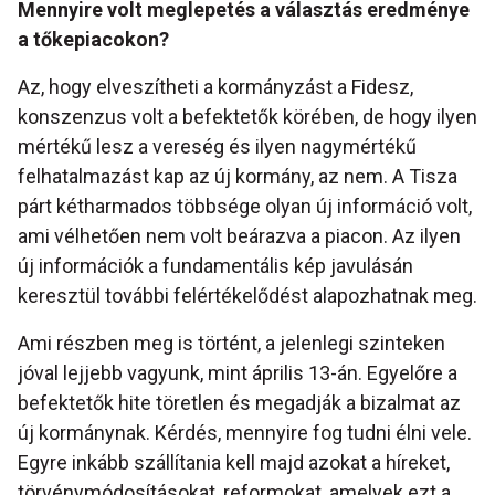
Mennyire volt meglepetés a választás eredménye
a tőkepiacokon?
Az, hogy elveszítheti a kormányzást a Fidesz,
konszenzus volt a befektetők körében, de hogy ilyen
mértékű lesz a vereség és ilyen nagymértékű
felhatalmazást kap az új kormány, az nem. A Tisza
párt kétharmados többsége olyan új információ volt,
ami vélhetően nem volt beárazva a piacon. Az ilyen
új információk a fundamentális kép javulásán
keresztül további felértékelődést alapozhatnak meg.
Ami részben meg is történt, a jelenlegi szinteken
jóval lejjebb vagyunk, mint április 13-án. Egyelőre a
befektetők hite töretlen és megadják a bizalmat az
új kormánynak. Kérdés, mennyire fog tudni élni vele.
Egyre inkább szállítania kell majd azokat a híreket,
törvénymódosításokat, reformokat, amelyek ezt a