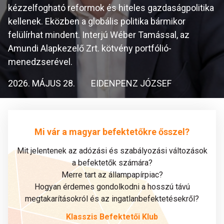
kézzelfogható reformok és hiteles gazdaságpolitika
kellenek. Eközben a globális politika bármikor
felülírhat mindent. Interjú Wéber Tamással, az
Amundi Alapkezelő Zrt. kötvény portfólió-
menedzserével.
2026. MÁJUS 28.
EIDENPENZ JÓZSEF
Mi vár a magyar befektetőkre ősszel?
Mit jelentenek az adózási és szabályozási változások
a befektetők számára?
Merre tart az állampapírpiac?
Hogyan érdemes gondolkodni a hosszú távú
megtakarításokról és az ingatlanbefektetésekről?
Klasszis Befektetői Klub