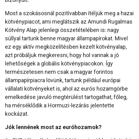
Most a szokásosnál pozitívabban ítéljük meg a hazai
kötvénypiacot, ami meglátszik az Amundi Rugalmas
Kötvény Alap jelenlegi összetételében is: nagy
súllyal tartunk benne magyar állampapírokat. Mivel
ez egy aktív megközelítésben kezelt kötvényalap,
azt próbáljuk megkeresni, hogy hol vannak a jó
lehetőségek a globális kötvénypiacokon. Így
természetesen nem csak a magyar forintos
állampapírpiacra lövünk, tartunk például európai
vállalati kötvényeket is, ahol az eurós hozamgörbe
emelkedése javuló megtérülést tartogathat, főleg,
ha mérséklődik a Hormuzi-lezárás jelentette
kockázat.
Jók lennének most az euróhozamok?