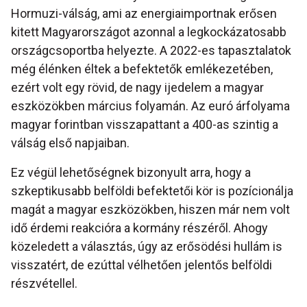
Hormuzi-válság, ami az energiaimportnak erősen
kitett Magyarországot azonnal a legkockázatosabb
országcsoportba helyezte. A 2022-es tapasztalatok
még élénken éltek a befektetők emlékezetében,
ezért volt egy rövid, de nagy ijedelem a magyar
eszközökben március folyamán. Az euró árfolyama
magyar forintban visszapattant a 400-as szintig a
válság első napjaiban.
Ez végül lehetőségnek bizonyult arra, hogy a
szkeptikusabb belföldi befektetői kör is pozícionálja
magát a magyar eszközökben, hiszen már nem volt
idő érdemi reakcióra a kormány részéről. Ahogy
közeledett a választás, úgy az erősödési hullám is
visszatért, de ezúttal vélhetően jelentős belföldi
részvétellel.