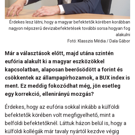
Érdekes lesz látni, hogy a magyar befektetők körében korábban
nagyon népszerű devizabefektetések további sorsa hogyan fog
alakulni
Fotó: Klasszis Média / Dala Gábor
Már a választások előtt, majd utána szintén
eufória alakult ki a magyar eszközökkel
kapcsolatban, alaposan beerősödött a forint és
csökkentek az állampapírhozamok, a BUX index is
ment. Ez meddig fokozódhat még, jön esetleg
egy korrekció, ellenirányú mozgás?
Érdekes, hogy az eufória sokkal inkább a külföldi
befektetők körében volt megfigyelhető, mint a
belföldi befektetőknél. Láttuk házon belül is, hogy a
külföldi kollégák már tavaly nyártól kezdve végig