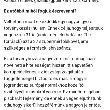
valóban hiteles gazdaságpolitikát visz a kormány.
Ez utóbbit miből fogjuk észrevenni?
Vélhetően most elkezdődik egy nagyon gyors
törvénykezési hullám. Ennek célja, hogy teljesítsük
augusztus 31-ig (amíg még elérhetők az EU-s
források) azt a 27 szupermérföldkövet, ami
szükséges a források lehívásához.
Ez a törvényhozási nagyüzem már önmagában
növelheti a hitelességet, hiszen itt alapvetően
korrupcióellenes, az igazságszolgáltatás
függetlenségét biztosító és más, a magyar
jogrendet az európai normákhoz közelítő
szabályváltozásokról van szó. Ez már önmagában
piacbarát fejlemény, de ennek a végén eljuthatunk
oda, hogy sikerül hozzáférnünk a nagyon jelentős,