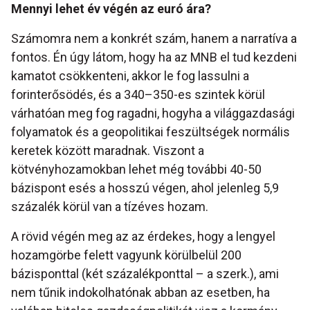
Mennyi lehet év végén az euró ára?
Számomra nem a konkrét szám, hanem a narratíva a
fontos. Én úgy látom, hogy ha az MNB el tud kezdeni
kamatot csökkenteni, akkor le fog lassulni a
forinterősödés, és a 340–350-es szintek körül
várhatóan meg fog ragadni, hogyha a világgazdasági
folyamatok és a geopolitikai feszültségek normális
keretek között maradnak. Viszont a
kötvényhozamokban lehet még további 40-50
bázispont esés a hosszú végen, ahol jelenleg 5,9
százalék körül van a tízéves hozam.
A rövid végén meg az az érdekes, hogy a lengyel
hozamgörbe felett vagyunk körülbelül 200
bázisponttal (két százalékponttal – a szerk.), ami
nem tűnik indokolhatónak abban az esetben, ha