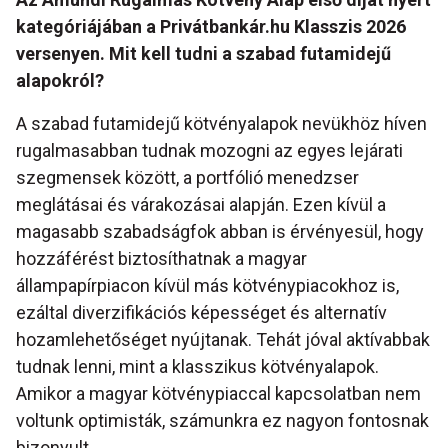
kategóriájában a Privátbankár.hu Klasszis 2026
versenyen. Mit kell tudni a szabad futamidejű
alapokról?
A szabad futamidejű kötvényalapok nevükhöz híven
rugalmasabban tudnak mozogni az egyes lejárati
szegmensek között, a portfólió menedzser
meglátásai és várakozásai alapján. Ezen kívül a
magasabb szabadságfok abban is érvényesül, hogy
hozzáférést biztosíthatnak a magyar
állampapírpiacon kívül más kötvénypiacokhoz is,
ezáltal diverzifikációs képességet és alternatív
hozamlehetőséget nyújtanak. Tehát jóval aktívabbak
tudnak lenni, mint a klasszikus kötvényalapok.
Amikor a magyar kötvénypiaccal kapcsolatban nem
voltunk optimisták, számunkra ez nagyon fontosnak
bizonyult.