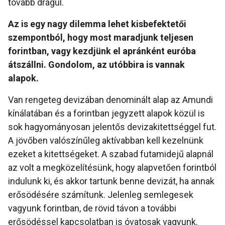
tovább drágul.
Az is egy nagy dilemma lehet kisbefektetői
szempontból, hogy most maradjunk teljesen
forintban, vagy kezdjünk el apránként euróba
átszállni. Gondolom, az utóbbira is vannak
alapok.
Van rengeteg devizában denominált alap az Amundi
kínálatában és a forintban jegyzett alapok közül is
sok hagyományosan jelentős devizakitettséggel fut.
A jövőben valószínűleg aktívabban kell kezelnünk
ezeket a kitettségeket. A szabad futamidejű alapnál
az volt a megközelítésünk, hogy alapvetően forintból
indulunk ki, és akkor tartunk benne devizát, ha annak
erősödésére számítunk. Jelenleg semlegesek
vagyunk forintban, de rövid távon a további
erősödéssel kapcsolatban is óvatosak vagyunk.