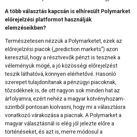
A több választás kapcsán is elhíresült Polymarket
előrejelzési platformot használják
elemzéseikben?
Természetesen nézzük a Polymarketet, ezek az
előrejelzési piacok („prediction markets”) azon
keresztül, hogy a résztvevők pénzt is tesznek a
véleményük mögé, a jó közösségi előrejelzést
teszik láthatóvá, könnyen elérhetővé. Hasonló
szerepet tulajdonítanak a pénzügyi piacoknak,
tőzsdéknek is, de ott nagyon sok minden hat az
árfolyamra, ezért nehéz a magyar kötvényhozam-
szintből pontosan kiolvasni, hogy mi a választásra
vonatkozó várakozása a piacnak. A Polymarket a
magyar választásnál is elég jól jelezte előre a
történéseket, és azt is, merre módosul a