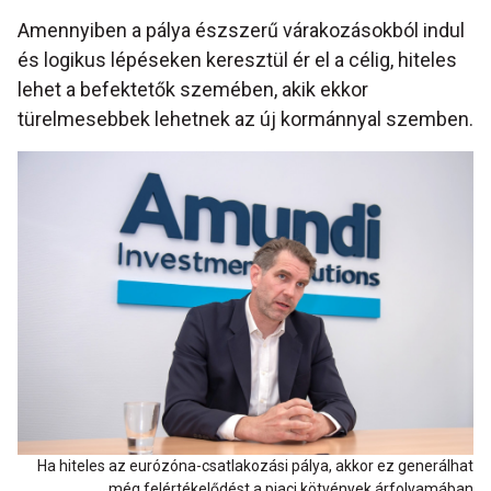
Amennyiben a pálya észszerű várakozásokból indul
és logikus lépéseken keresztül ér el a célig, hiteles
lehet a befektetők szemében, akik ekkor
türelmesebbek lehetnek az új kormánnyal szemben.
Ha hiteles az eurózóna-csatlakozási pálya, akkor ez generálhat
még felértékelődést a piaci kötvények árfolyamában