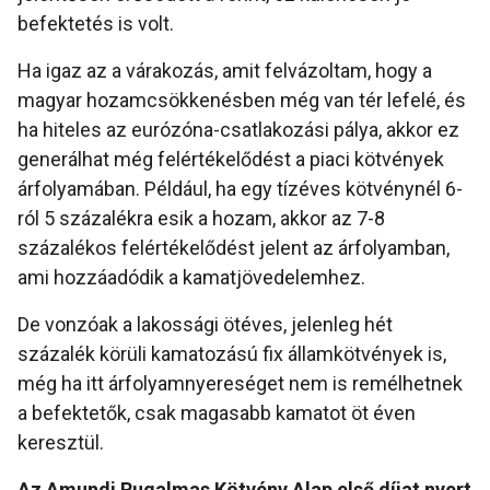
befektetés is volt.
Ha igaz az a várakozás, amit felvázoltam, hogy a
magyar hozamcsökkenésben még van tér lefelé, és
ha hiteles az eurózóna-csatlakozási pálya, akkor ez
generálhat még felértékelődést a piaci kötvények
árfolyamában. Például, ha egy tízéves kötvénynél 6-
ról 5 százalékra esik a hozam, akkor az 7-8
százalékos felértékelődést jelent az árfolyamban,
ami hozzáadódik a kamatjövedelemhez.
De vonzóak a lakossági ötéves, jelenleg hét
százalék körüli kamatozású fix államkötvények is,
még ha itt árfolyamnyereséget nem is remélhetnek
a befektetők, csak magasabb kamatot öt éven
keresztül.
Az Amundi Rugalmas Kötvény Alap első díjat nyert