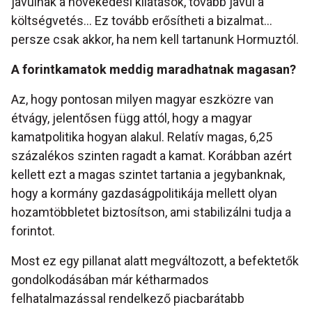
javulnak a növekedési kilátások, tovább javul a
költségvetés... Ez tovább erősítheti a bizalmat…
persze csak akkor, ha nem kell tartanunk Hormuztól.
A forintkamatok meddig maradhatnak magasan?
Az, hogy pontosan milyen magyar eszközre van
étvágy, jelentősen függ attól, hogy a magyar
kamatpolitika hogyan alakul. Relatív magas, 6,25
százalékos szinten ragadt a kamat. Korábban azért
kellett ezt a magas szintet tartania a jegybanknak,
hogy a kormány gazdaságpolitikája mellett olyan
hozamtöbbletet biztosítson, ami stabilizálni tudja a
forintot.
Most ez egy pillanat alatt megváltozott, a befektetők
gondolkodásában már kétharmados
felhatalmazással rendelkező piacbarátabb