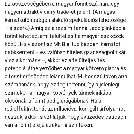
Ez összességében a magyar forint számára egy
nagyon attraktív carry trade-et jelent. (A magas
kamatkülönbségen alakuló spekulációs lehetőséget
– a szerk.) Amíg ez a rezsim fennáll, addig inkább a
forint lehet az, ami felülteljesít a magyar eszközök
közül. Ha viszont az MNB el tud kezdeni kamatot
csökkenteni – és valóban hiteles gazdaságpolitikát
visz a kormány –, akkor ez a felülteljesítési
potenciál áthelyeződhet a magyar kötvénypiacra és
a forint erősödése lelassulhat. Mi hosszú távon arra
számítanánk, hogy ez fog történni, így a jelenlegi
szinteken a magyar kötvények tűnnek inkább
olcsónak, a forint pedig drágábbnak. Ha a
reáleffektív, tehát az inflációval korrigált árfolyamot
nézzük, akkor is azt látjuk, hogy évtizedes csúcson
van a forint ereje ezeken a szinteken.