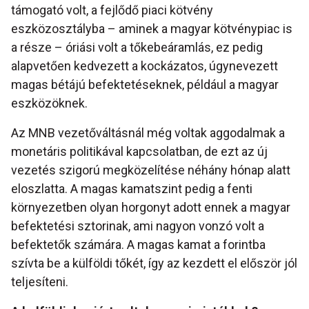
támogató volt, a fejlődő piaci kötvény
eszközosztályba – aminek a magyar kötvénypiac is
a része – óriási volt a tőkebeáramlás, ez pedig
alapvetően kedvezett a kockázatos, úgynevezett
magas bétájú befektetéseknek, például a magyar
eszközöknek.
Az MNB vezetőváltásnál még voltak aggodalmak a
monetáris politikával kapcsolatban, de ezt az új
vezetés szigorú megközelítése néhány hónap alatt
eloszlatta. A magas kamatszint pedig a fenti
környezetben olyan horgonyt adott ennek a magyar
befektetési sztorinak, ami nagyon vonzó volt a
befektetők számára. A magas kamat a forintba
szívta be a külföldi tőkét, így az kezdett el először jól
teljesíteni.