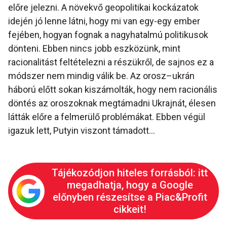
előre jelezni. A növekvő geopolitikai kockázatok
idején jó lenne látni, hogy mi van egy-egy ember
fejében, hogyan fognak a nagyhatalmú politikusok
dönteni. Ebben nincs jobb eszközünk, mint
racionalitást feltételezni a részükről, de sajnos ez a
módszer nem mindig válik be. Az orosz–ukrán
háború előtt sokan kiszámolták, hogy nem racionális
döntés az oroszoknak megtámadni Ukrajnát, élesen
látták előre a felmerülő problémákat. Ebben végül
igazuk lett, Putyin viszont támadott…
Tájékozódjon hiteles forrásból: itt
megadhatja, hogy a Google
előnyben részesítse a Piac&Profit
cikkeit!