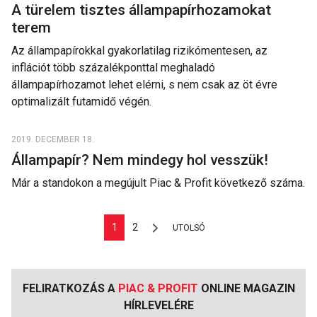
A türelem tisztes állampapírhozamokat
terem
Az állampapírokkal gyakorlatilag rizikómentesen, az
inflációt több százalékponttal meghaladó
állampapírhozamot lehet elérni, s nem csak az öt évre
optimalizált futamidő végén.
2019. DECEMBER 18.
Állampapír? Nem mindegy hol vesszük!
Már a standokon a megújult Piac & Profit következő száma.
1
2
UTOLSÓ
FELIRATKOZÁS A
PIAC & PROFIT
ONLINE MAGAZIN
HÍRLEVELÉRE