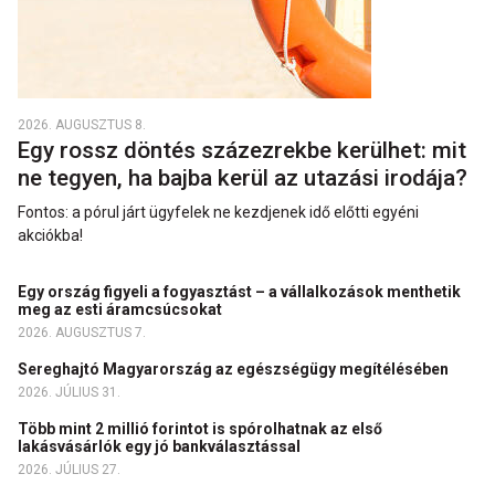
2026. AUGUSZTUS 8.
Egy rossz döntés százezrekbe kerülhet: mit
ne tegyen, ha bajba kerül az utazási irodája?
Fontos: a pórul járt ügyfelek ne kezdjenek idő előtti egyéni
akciókba!
Egy ország figyeli a fogyasztást – a vállalkozások menthetik
meg az esti áramcsúcsokat
2026. AUGUSZTUS 7.
Sereghajtó Magyarország az egészségügy megítélésében
2026. JÚLIUS 31.
Több mint 2 millió forintot is spórolhatnak az első
lakásvásárlók egy jó bankválasztással
2026. JÚLIUS 27.