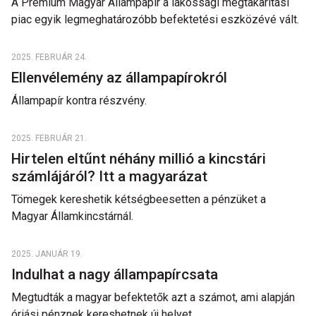
A Prémium Magyar Állampapír a lakossági megtakarítási
piac egyik legmeghatározóbb befektetési eszközévé vált.
2025. FEBRUÁR 24.
Ellenvélemény az állampapírokról
Állampapír kontra részvény.
2025. FEBRUÁR 21.
Hirtelen eltűnt néhány millió a kincstári
számlájáról? Itt a magyarázat
Tömegek kereshetik kétségbeesetten a pénzüket a
Magyar Államkincstárnál.
2025. JANUÁR 19.
Indulhat a nagy állampapírcsata
Megtudták a magyar befektetők azt a számot, ami alapján
óriási pénznek kereshetnek új helyet.