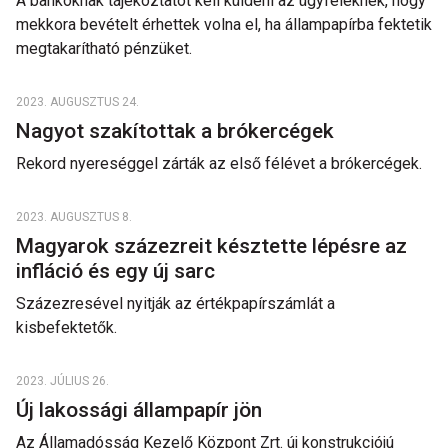
A bankoknak tájékoztatót kell küldeni az ügyfeleknek, hogy
mekkora bevételt érhettek volna el, ha állampapírba fektetik
megtakarítható pénzüket.
2023. AUGUSZTUS 24.
Nagyot szakítottak a brókercégek
Rekord nyereséggel zárták az első félévet a brókercégek.
2023. AUGUSZTUS 8.
Magyarok százezreit késztette lépésre az
infláció és egy új sarc
Százezresével nyitják az értékpapírszámlát a
kisbefektetők.
2023. JÚLIUS 26.
Új lakossági állampapír jön
Az Államadósság Kezelő Központ Zrt. új konstrukciójú