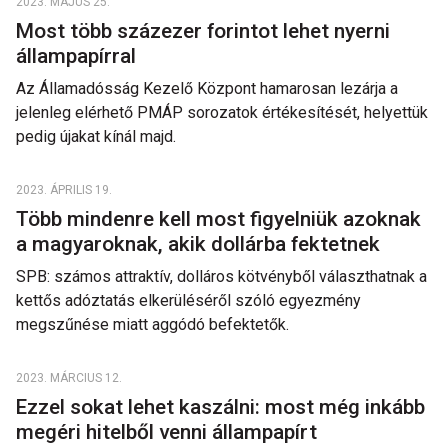
2023. MÁJUS 25.
Most több százezer forintot lehet nyerni
állampapírral
Az Államadósság Kezelő Központ hamarosan lezárja a
jelenleg elérhető PMÁP sorozatok értékesítését, helyettük
pedig újakat kínál majd.
2023. ÁPRILIS 19.
Több mindenre kell most figyelniük azoknak
a magyaroknak, akik dollárba fektetnek
SPB: számos attraktív, dolláros kötvényből választhatnak a
kettős adóztatás elkerüléséről szóló egyezmény
megszűnése miatt aggódó befektetők.
2023. MÁRCIUS 12.
Ezzel sokat lehet kaszálni: most még inkább
megéri hitelből venni állampapírt