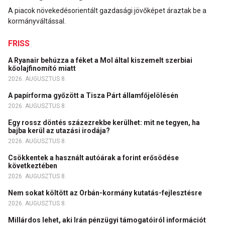
A piacok növekedésorientált gazdasági jövőképet áraztak be a
kormányváltással.
FRISS
A Ryanair behúzza a féket a Mol által kiszemelt szerbiai
kőolajfinomító miatt
2026. AUGUSZTUS 8.
A papírforma győzött a Tisza Párt államfőjelölésén
2026. AUGUSZTUS 8.
Egy rossz döntés százezrekbe kerülhet: mit ne tegyen, ha
bajba kerül az utazási irodája?
2026. AUGUSZTUS 8.
Csökkentek a használt autóárak a forint erősödése
következtében
2026. AUGUSZTUS 8.
Nem sokat költött az Orbán-kormány kutatás-fejlesztésre
2026. AUGUSZTUS 8.
Millárdos lehet, aki Irán pénzügyi támogatóiról információt