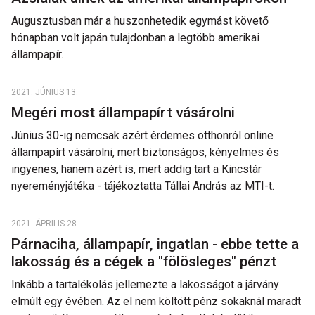
Augusztusban már a huszonhetedik egymást követő
hónapban volt japán tulajdonban a legtöbb amerikai
állampapír.
2021. JÚNIUS 13.
Megéri most állampapírt vásárolni
Június 30-ig nemcsak azért érdemes otthonról online
állampapírt vásárolni, mert biztonságos, kényelmes és
ingyenes, hanem azért is, mert addig tart a Kincstár
nyereményjátéka - tájékoztatta Tállai András az MTI-t.
2021. ÁPRILIS 28.
Párnaciha, állampapír, ingatlan - ebbe tette a
lakosság és a cégek a "fölösleges" pénzt
Inkább a tartalékolás jellemezte a lakosságot a járvány
elmúlt egy évében. Az el nem költött pénz sokaknál maradt