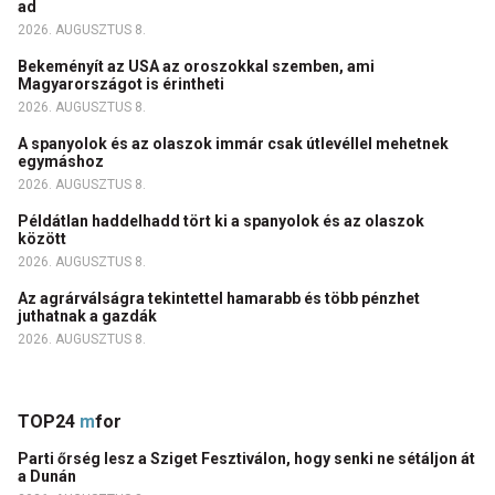
ad
2026. AUGUSZTUS 8.
Bekeményít az USA az oroszokkal szemben, ami
Magyarországot is érintheti
2026. AUGUSZTUS 8.
A spanyolok és az olaszok immár csak útlevéllel mehetnek
egymáshoz
2026. AUGUSZTUS 8.
Példátlan haddelhadd tört ki a spanyolok és az olaszok
között
2026. AUGUSZTUS 8.
Az agrárválságra tekintettel hamarabb és több pénzhet
juthatnak a gazdák
2026. AUGUSZTUS 8.
TOP24
m
for
Parti őrség lesz a Sziget Fesztiválon, hogy senki ne sétáljon át
a Dunán