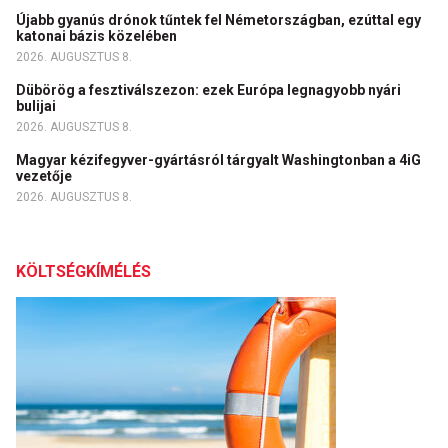
Újabb gyanús drónok tűntek fel Németországban, ezúttal egy
katonai bázis közelében
2026. AUGUSZTUS 8.
Dübörög a fesztiválszezon: ezek Európa legnagyobb nyári
bulijai
2026. AUGUSZTUS 8.
Magyar kézifegyver-gyártásról tárgyalt Washingtonban a 4iG
vezetője
2026. AUGUSZTUS 8.
KÖLTSÉGKÍMÉLÉS