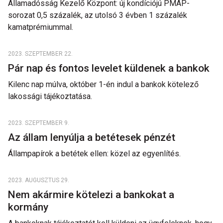
Államadósság Kezelő Központ: új kondíciójú PMÁP-
sorozat 0,5 százalék, az utolsó 3 évben 1 százalék
kamatprémiummal.
2023. SZEPTEMBER 22.
Pár nap és fontos levelet küldenek a bankok
Kilenc nap múlva, október 1-én indul a bankok kötelező
lakossági tájékoztatása.
2023. SZEPTEMBER 9.
Az állam lenyúlja a betétesek pénzét
Állampapírok a betétek ellen: közel az egyenlítés.
2023. AUGUSZTUS 29.
Nem akármire kötelezi a bankokat a
kormány