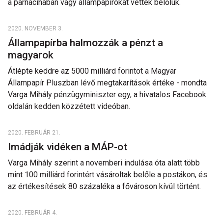
a párnacihában vagy állampapírokat vettek belőlük.
2020. NOVEMBER 3.
Állampapírba halmozzák a pénzt a
magyarok
Átlépte keddre az 5000 milliárd forintot a Magyar
Állampapír Pluszban lévő megtakarítások értéke - mondta
Varga Mihály pénzügyminiszter egy, a hivatalos Facebook
oldalán kedden közzétett videóban.
2020. FEBRUÁR 21.
Imádják vidéken a MÁP-ot
Varga Mihály szerint a novemberi indulása óta alatt több
mint 100 milliárd forintért vásároltak belőle a postákon, és
az értékesítések 80 százaléka a fővároson kívül történt.
2020. FEBRUÁR 4.