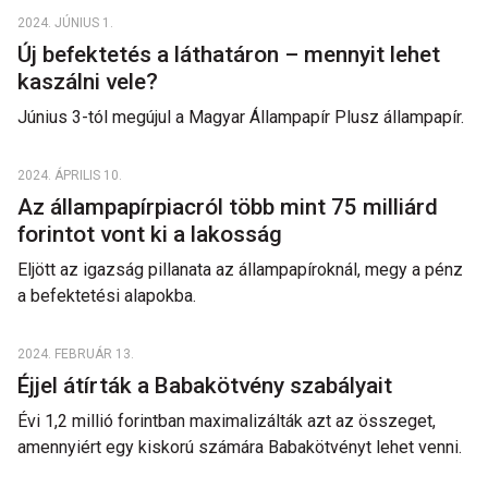
2024. JÚNIUS 1.
Új befektetés a láthatáron – mennyit lehet
kaszálni vele?
Június 3-tól megújul a Magyar Állampapír Plusz állampapír.
2024. ÁPRILIS 10.
Az állampapírpiacról több mint 75 milliárd
forintot vont ki a lakosság
Eljött az igazság pillanata az állampapíroknál, megy a pénz
a befektetési alapokba.
2024. FEBRUÁR 13.
Éjjel átírták a Babakötvény szabályait
Évi 1,2 millió forintban maximalizálták azt az összeget,
amennyiért egy kiskorú számára Babakötvényt lehet venni.