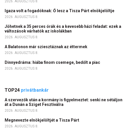
2026. AUGUSZTUS 8.
Igaza volt a fogadóknak: Ő lesz a Tisza Párt elnökjelöltje
2026. AUGUSZTUS 8.
Jöhetnek a 35 perces órák és a kevesebb házi feladat: ezek a
változások várhatók az iskolákban
2026. AUGUSZTUS 8.
A Balatonon már sziesztáznak az éttermek
2026. AUGUSZTUS 8.
Dinnyedráma: hiába finom csemege, bedőlt a piac
2026. AUGUSZTUS 8.
TOP24
privátbankár
A szervezők után a kormány is figyelmeztet: senki ne sétáljon
át a Dunán a Sziget Fesztiválra
2026. AUGUSZTUS 8.
Megnevezte elnökjelöltjét a Tisza Párt
2026. AUGUSZTUS 8.