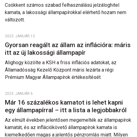
Csökkent számos szabad felhasználású jelzáloghitel
kamata, a lakossági állampapírokkal elérhető hozam nem
változott.
2023. JANUÁR 13.
Gyorsan reagált az állam az inflációra: máris
itt az új lakossági állampapír
Alighogy közölte a KSH a friss inflációs adatokat, az
Államadósság Kezelő Központ máris lezárta a régi
Prémium Magyar Állampapírok értékesítését.
2023. JANUÁR 6.
Már 16 százalékos kamatot is lehet kapni
egy állampapírral – itt a lista a legjobbakról
Az elmúlt években jelentősen megemelték az állampapírok
kamatát, és az inflációkövető állampapírok kamata is
kiemelkedően magas a jelentős pénzromlás miatt. Milyen