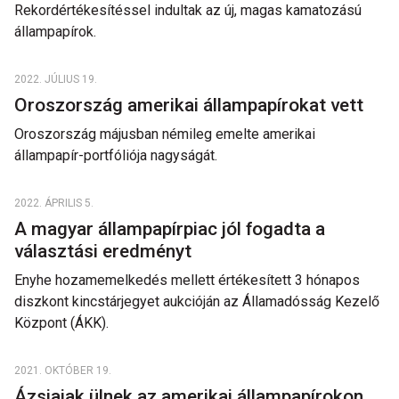
Rekordértékesítéssel indultak az új, magas kamatozású
állampapírok.
2022. JÚLIUS 19.
Oroszország amerikai állampapírokat vett
Oroszország májusban némileg emelte amerikai
állampapír-portfóliója nagyságát.
2022. ÁPRILIS 5.
A magyar állampapírpiac jól fogadta a
választási eredményt
Enyhe hozamemelkedés mellett értékesített 3 hónapos
diszkont kincstárjegyet aukcióján az Államadósság Kezelő
Központ (ÁKK).
2021. OKTÓBER 19.
Ázsiaiak ülnek az amerikai állampapírokon