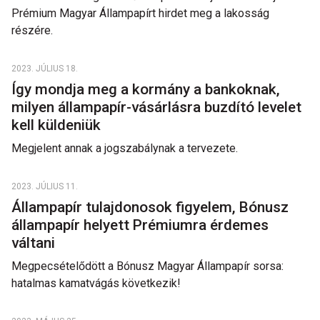
Prémium Magyar Állampapírt hirdet meg a lakosság
részére.
2023. JÚLIUS 18.
Így mondja meg a kormány a bankoknak,
milyen állampapír-vásárlásra buzdító levelet
kell küldeniük
Megjelent annak a jogszabálynak a tervezete.
2023. JÚLIUS 11.
Állampapír tulajdonosok figyelem, Bónusz
állampapír helyett Prémiumra érdemes
váltani
Megpecsételődött a Bónusz Magyar Állampapír sorsa:
hatalmas kamatvágás következik!