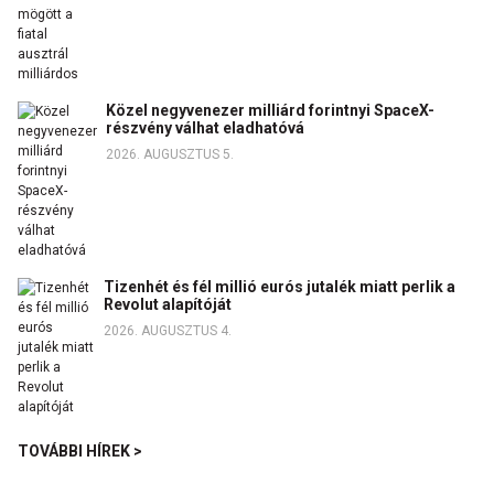
Közel negyvenezer milliárd forintnyi SpaceX-
részvény válhat eladhatóvá
2026. AUGUSZTUS 5.
Tizenhét és fél millió eurós jutalék miatt perlik a
Revolut alapítóját
2026. AUGUSZTUS 4.
TOVÁBBI HÍREK >