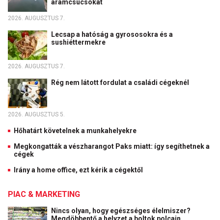
áramcsúcsokat
2026. AUGUSZTUS 7.
Lecsap a hatóság a gyrososokra és a
sushiéttermekre
2026. AUGUSZTUS 7.
Rég nem látott fordulat a családi cégeknél
2026. AUGUSZTUS 5.
Hőhatárt követelnek a munkahelyekre
Megkongatták a vészharangot Paks miatt: így segíthetnek a
cégek
Irány a home office, ezt kérik a cégektől
PIAC & MARKETING
Nincs olyan, hogy egészséges élelmiszer?
Megdöbbentő a helyzet a boltok polcain