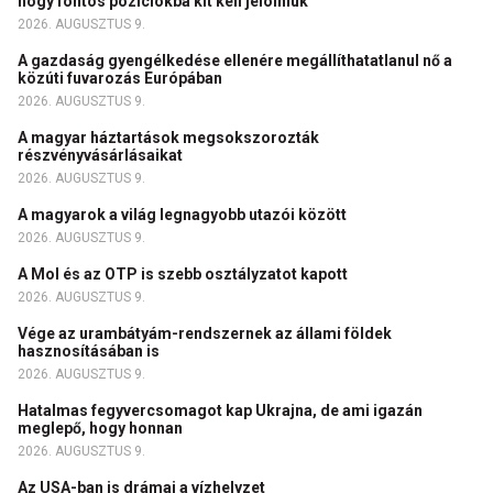
hogy fontos pozíciókba kit kell jelölniük
2026. AUGUSZTUS 9.
A gazdaság gyengélkedése ellenére megállíthatatlanul nő a
közúti fuvarozás Európában
2026. AUGUSZTUS 9.
A magyar háztartások megsokszorozták
részvényvásárlásaikat
2026. AUGUSZTUS 9.
A magyarok a világ legnagyobb utazói között
2026. AUGUSZTUS 9.
A Mol és az OTP is szebb osztályzatot kapott
2026. AUGUSZTUS 9.
Vége az urambátyám-rendszernek az állami földek
hasznosításában is
2026. AUGUSZTUS 9.
Hatalmas fegyvercsomagot kap Ukrajna, de ami igazán
meglepő, hogy honnan
2026. AUGUSZTUS 9.
Az USA-ban is drámai a vízhelyzet