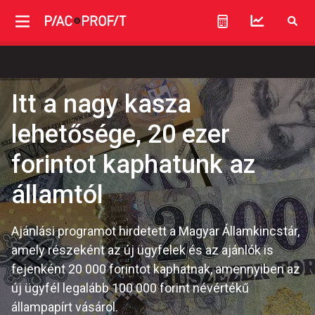
Itt a nagy kasza
lehetősége, 20 ezer
forintot kaphatunk az
államtól
Ajánlási programot hirdetett a Magyar Államkincstár,
amely részeként az új ügyfelek és az ajánlók is
fejenként 20 000 forintot kaphatnak, amennyiben az
új ügyfél legalább 100 000 forint névértékű
állampapírt vásárol.