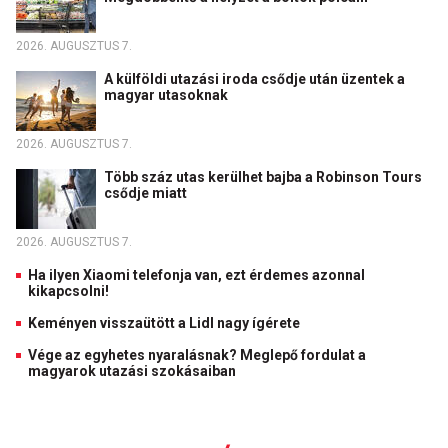
2026. AUGUSZTUS 7.
A külföldi utazási iroda csődje után üzentek a
magyar utasoknak
2026. AUGUSZTUS 7.
Több száz utas kerülhet bajba a Robinson Tours
csődje miatt
2026. AUGUSZTUS 7.
Ha ilyen Xiaomi telefonja van, ezt érdemes azonnal
kikapcsolni!
Keményen visszaütött a Lidl nagy ígérete
Vége az egyhetes nyaralásnak? Meglepő fordulat a
magyarok utazási szokásaiban