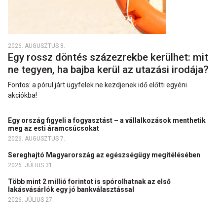
2026. AUGUSZTUS 8.
Egy rossz döntés százezrekbe kerülhet: mit
ne tegyen, ha bajba kerül az utazási irodája?
Fontos: a pórul járt ügyfelek ne kezdjenek idő előtti egyéni
akciókba!
Egy ország figyeli a fogyasztást – a vállalkozások menthetik
meg az esti áramcsúcsokat
2026. AUGUSZTUS 7.
Sereghajtó Magyarország az egészségügy megítélésében
2026. JÚLIUS 31.
Több mint 2 millió forintot is spórolhatnak az első
lakásvásárlók egy jó bankválasztással
2026. JÚLIUS 27.