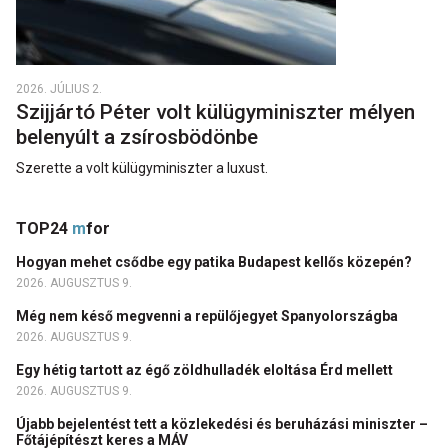
2026. JÚLIUS 2.
Szijjártó Péter volt külügyminiszter mélyen
belenyúlt a zsírosbödönbe
Szerette a volt külügyminiszter a luxust.
TOP24
m
for
Hogyan mehet csődbe egy patika Budapest kellős közepén?
2026. AUGUSZTUS 9.
Még nem késő megvenni a repülőjegyet Spanyolországba
2026. AUGUSZTUS 9.
Egy hétig tartott az égő zöldhulladék eloltása Érd mellett
2026. AUGUSZTUS 9.
Újabb bejelentést tett a közlekedési és beruházási miniszter –
Főtájépítészt keres a MÁV