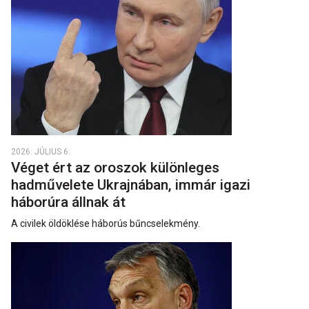
2026. JÚLIUS 6.
Véget ért az oroszok különleges
hadművelete Ukrajnában, immár igazi
háborúra állnak át
A civilek öldöklése háborús bűncselekmény.