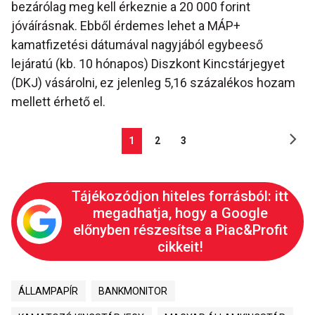
bezárólag meg kell érkeznie a 20 000 forint
jóváírásnak. Ebből érdemes lehet a MÁP+
kamatfizetési dátumával nagyjából egybeeső
lejáratú (kb. 10 hónapos) Diszkont Kincstárjegyet
(DKJ) vásárolni, ez jelenleg 5,16 százalékos hozam
mellett érhető el.
1
2
3
Tájékozódjon hiteles forrásból: itt
megadhatja, hogy a Google
előnyben részesítse a Piac&Profit
cikkeit!
ÁLLAMPAPÍR
BANKMONITOR