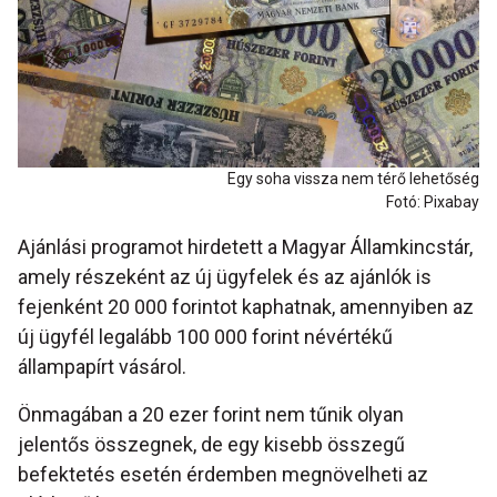
Egy soha vissza nem térő lehetőség
Fotó: Pixabay
Ajánlási programot hirdetett a Magyar Államkincstár,
amely részeként az új ügyfelek és az ajánlók is
fejenként 20 000 forintot kaphatnak, amennyiben az
új ügyfél legalább 100 000 forint névértékű
állampapírt vásárol.
Önmagában a 20 ezer forint nem tűnik olyan
jelentős összegnek, de egy kisebb összegű
befektetés esetén érdemben megnövelheti az