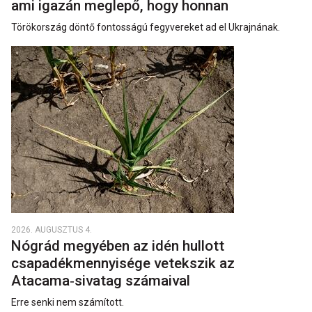
ami igazán meglepő, hogy honnan
Törökország döntő fontosságú fegyvereket ad el Ukrajnának.
2026. AUGUSZTUS 4.
Nógrád megyében az idén hullott
csapadékmennyisége vetekszik az
Atacama‑sivatag számaival
Erre senki nem számított.