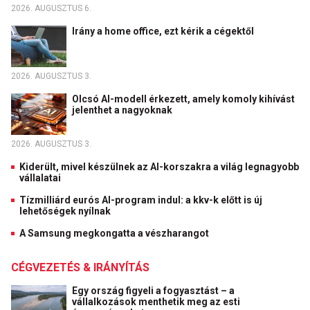
2026. AUGUSZTUS 6.
Irány a home office, ezt kérik a cégektől
2026. AUGUSZTUS 3.
Olcsó AI-modell érkezett, amely komoly kihívást
jelenthet a nagyoknak
2026. AUGUSZTUS 3.
Kiderült, mivel készülnek az AI-korszakra a világ legnagyobb
vállalatai
Tízmilliárd eurós AI-program indul: a kkv-k előtt is új
lehetőségek nyílnak
A Samsung megkongatta a vészharangot
CÉGVEZETÉS & IRÁNYÍTÁS
Egy ország figyeli a fogyasztást – a
vállalkozások menthetik meg az esti