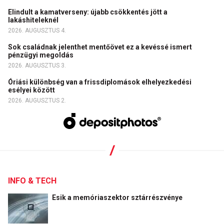
Elindult a kamatverseny: újabb csökkentés jött a
lakáshiteleknél
2026. AUGUSZTUS 4.
Sok családnak jelenthet mentőövet ez a kevéssé ismert
pénzügyi megoldás
2026. AUGUSZTUS 3.
Óriási különbség van a frissdiplomások elhelyezkedési
esélyei között
2026. AUGUSZTUS 2.
INFO & TECH
Esik a memóriaszektor sztárrészvénye