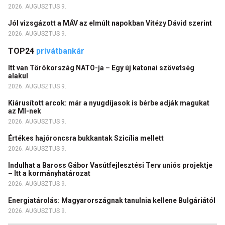
2026. AUGUSZTUS 9.
Jól vizsgázott a MÁV az elmúlt napokban Vitézy Dávid szerint
2026. AUGUSZTUS 9.
TOP24
privátbankár
Itt van Törökország NATO-ja – Egy új katonai szövetség
alakul
2026. AUGUSZTUS 9.
Kiárusított arcok: már a nyugdíjasok is bérbe adják magukat
az MI-nek
2026. AUGUSZTUS 9.
Értékes hajóroncsra bukkantak Szicília mellett
2026. AUGUSZTUS 9.
Indulhat a Baross Gábor Vasútfejlesztési Terv uniós projektje
– Itt a kormányhatározat
2026. AUGUSZTUS 9.
Energiatárolás: Magyarországnak tanulnia kellene Bulgáriától
2026. AUGUSZTUS 9.