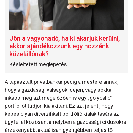
Jön a vagyonadó, ha ki akarjuk kerülni,
akkor ajándékozzunk egy hozzánk
közelállónak?
Késleltetett meglepetés.
A tapasztalt privátbankár pedig a mestere annak,
hogy a gazdasági válságok idején, vagy sokkal
inkább még azt megelőzően is egy „golyóálló”
portfóliót tudjon kialakítani. Ez azt jelenti, hogy
képes olyan diverzifikált portfólió kialakítására az
ügyféllel közösen, amelyben a gazdasági ciklusokra
érzékenyebb, aktuálisan gyengébben teljesítő