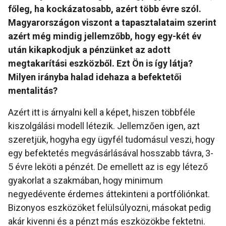
főleg, ha kockázatosabb, azért több évre szól.
Magyarországon viszont a tapasztalataim szerint
azért még mindig jellemzőbb, hogy egy-két év
után kikapkodjuk a pénzünket az adott
megtakarítási eszközből. Ezt Ön is így látja?
Milyen irányba halad idehaza a befektetői
mentalitás?
Azért itt is árnyalni kell a képet, hiszen többféle
kiszolgálási modell létezik. Jellemzően igen, azt
szeretjük, hogyha egy ügyfél tudomásul veszi, hogy
egy befektetés megvásárlásával hosszabb távra, 3-
5 évre leköti a pénzét. De emellett az is egy létező
gyakorlat a szakmában, hogy minimum
negyedévente érdemes áttekinteni a portfóliónkat.
Bizonyos eszközöket felülsúlyozni, másokat pedig
akár kivenni és a pénzt más eszközökbe fektetni.