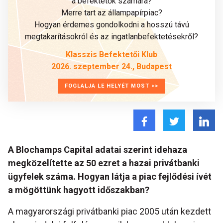
a befektetők számára?
Merre tart az állampapírpiac?
Hogyan érdemes gondolkodni a hosszú távú
megtakarításokról és az ingatlanbefektetésekről?
Klasszis Befektetői Klub
2026. szeptember 24., Budapest
FOGLALJA LE HELYÉT MOST >>
A Blochamps Capital adatai szerint idehaza
megközelítette az 50 ezret a hazai privátbanki
ügyfelek száma. Hogyan látja a piac fejlődési ívét
a mögöttünk hagyott időszakban?
A magyarországi privátbanki piac 2005 után kezdett