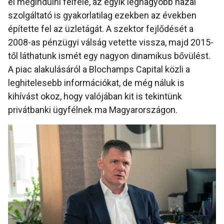
el megindulni felfelé, az egyik legnagyobb hazai
szolgáltató is gyakorlatilag ezekben az években
építette fel az üzletágát. A szektor fejlődését a
2008-as pénzügyi válság vetette vissza, majd 2015-
től láthatunk ismét egy nagyon dinamikus bővülést.
A piac alakulásáról a Blochamps Capital közli a
leghitelesebb információkat, de még náluk is
kihívást okoz, hogy valójában kit is tekintünk
privátbanki ügyfélnek ma Magyarországon.