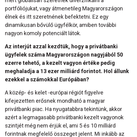
mert globálisan szeretnék diverzifikálni a
portfóliójukat, vagy átmenetileg Magyarországon
élnek és itt szeretnének befektetni. Ez egy
dinamikusan bővülő ügyfélkör, amiben további
nagyon komoly potenciált látok.
Az interjút azzal kezdtük, hogy a privátbanki
ügyfelek száma Magyarországon nagyjából 50
ezerre tehető, a kezelt vagyon értéke pedig
meghaladja a 13 ezer milliárd forintot. Hol állunk
ezekkel a számokkal Európában?
A közép- és kelet -európai régiót figyelve
kifejezetten erősnek mondható a magyar
privátbanki piac. Ha nyugatabbra tekintünk, akkor
azért a legmagasabb privátbanki kezelt vagyonok
szintjét még nem érjük el, ami 5 és 10 milliárd
forintnak megfelelő összeget jelent. Mi inkább az