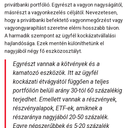
privátbanki portfólió. Egyrészt a vagyon nagyságától,
másrészt a vagyonkezelés céljától. Nevezetesen,
hogy a privátbanki befektető vagyonmegőrzést vagy
vagyongyarapítást szeretne elérni hosszabb távon.
A harmadik szempont az ügyfél kockázatvállalási
hajlandósága. Ezek mentén különíthetünk el
nagyjából négy fő eszközosztályt.
Egyrészt vannak a kötvények és a
kamatozó eszközök. Itt az ügyfél
kockázati étvágyától függően a teljes
portfólión belüli arány 30-tól 60 százalékig
terjedhet. Emellett vannak a részvények,
részvényalapok, ETF-ek, amiknek a
részaránya nagyjából 20-50 százalék.
Egyre népszerűbbek és 5-20 százalék