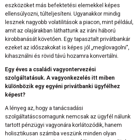
eszközöket más befektetési elemekkel képes
ellensúlyozni, túlteljesíteni. Ugyanakkor mindig
lesznek nagyobb volatilitások a piacon, mint például,
amit az olajárakban láthattunk az iráni háború
kirobbanását követően. Egy tapasztalt privátbankár
ezeket az időszakokat is képes jól „meglovagolni”,
kihasználni és rövid távú hozamra konvertálni.
Egy éves a családi vagyontervezési
szolgáltatásuk. A vagyonkezelés itt miben
különbözik egy egyéni privátbanki ügyfélhez
képest?
A lényeg az, hogy a tanácsadási
szolgáltatáscsomagunk nemcsak az ügyfél nálunk
tartott pénzügyi vagyonára korlátozódik, hanem
holisztikusan számba veszünk minden olyan