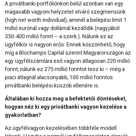
A privátbanki portfóliónkon belül azonban van egy
magasabb vagyoni helyzetet elváró szegmensünk
(high net worth individual), aminél a belépési limit 1
millió eurónál vagy dollárnál kezdődik (nagyjából
350-400 millió forint – a szerk.). Nálunk ez az
ügyfélkör is nagyon erős. Ennek köszönhető, hogy
míg a Blochamps Capital szerint Magyarországon az
egy ügyfélszámlára eső vagyon átlagosan 220 millió
forint, nálunk ez 275 millió forintot tesz ki – még a
piaci átlagnál alacsonyabb, 100 millió forintos
privátbanki belépési küszöb ellenére is.
Általában ki hozza meg a befektetői döntéseket,
hogyan néz ki egy privátbanki vagyon kezelése a
gyakorlatban?
Az ügyfélvagyon kezelésében többféle modell