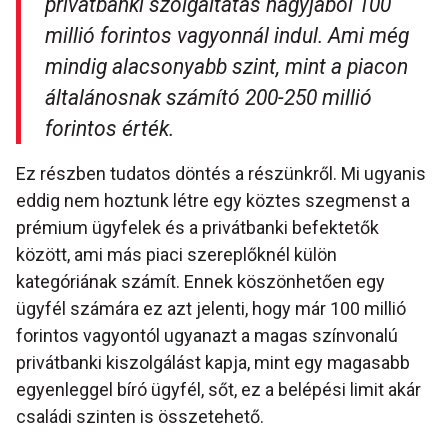
privátbanki szolgáltatás nagyjából 100
millió forintos vagyonnál indul. Ami még
mindig alacsonyabb szint, mint a piacon
általánosnak számító 200-250 millió
forintos érték.
Ez részben tudatos döntés a részünkről. Mi ugyanis
eddig nem hoztunk létre egy köztes szegmenst a
prémium ügyfelek és a privátbanki befektetők
között, ami más piaci szereplőknél külön
kategóriának számít. Ennek köszönhetően egy
ügyfél számára ez azt jelenti, hogy már 100 millió
forintos vagyontól ugyanazt a magas színvonalú
privátbanki kiszolgálást kapja, mint egy magasabb
egyenleggel bíró ügyfél, sőt, ez a belépési limit akár
családi szinten is összetehető.