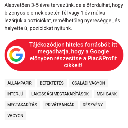
Alapvetően 3-5 évre tervezünk, de előfordulhat, hogy
bizonyos elemek esetén fél vagy 1 év múlva
lezárjuk a pozíciókat, remélhetőleg nyereséggel, és
helyette új pozíciókat nyitunk.
Tájékozódjon hiteles forrásból: itt
megadhatja, hogy a Google
előnyben részesítse a Piac&Profit
cikkeit!
ÁLLAMPAPÍR
BEFEKTETÉS
CSALÁDI VAGYON
INTERJÚ
LAKOSSÁGI MEGTAKARÍTÁSOK
MBH BANK
MEGTAKARÍTÁS
PRIVÁTBANKÁR
RÉSZVÉNY
VAGYON