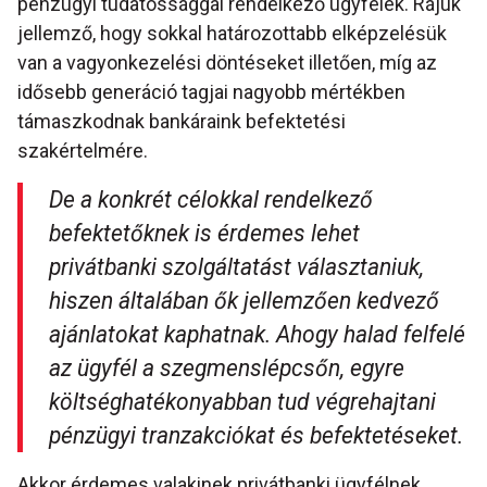
pénzügyi tudatossággal rendelkező ügyfelek. Rájuk
jellemző, hogy sokkal határozottabb elképzelésük
van a vagyonkezelési döntéseket illetően, míg az
idősebb generáció tagjai nagyobb mértékben
támaszkodnak bankáraink befektetési
szakértelmére.
De a konkrét célokkal rendelkező
befektetőknek is érdemes lehet
privátbanki szolgáltatást választaniuk,
hiszen általában ők jellemzően kedvező
ajánlatokat kaphatnak. Ahogy halad felfelé
az ügyfél a szegmenslépcsőn, egyre
költséghatékonyabban tud végrehajtani
pénzügyi tranzakciókat és befektetéseket.
Akkor érdemes valakinek privátbanki ügyfélnek