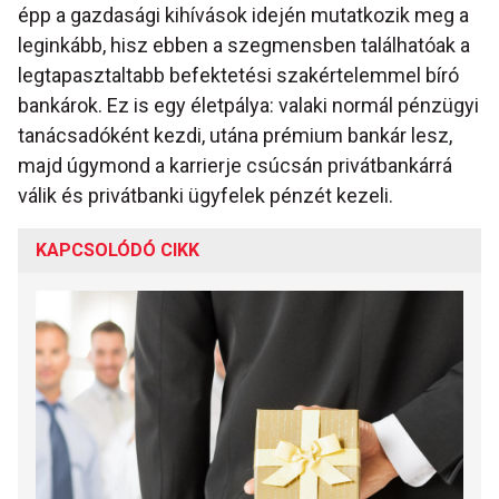
épp a gazdasági kihívások idején mutatkozik meg a
leginkább, hisz ebben a szegmensben találhatóak a
legtapasztaltabb befektetési szakértelemmel bíró
bankárok. Ez is egy életpálya: valaki normál pénzügyi
tanácsadóként kezdi, utána prémium bankár lesz,
majd úgymond a karrierje csúcsán privátbankárrá
válik és privátbanki ügyfelek pénzét kezeli.
KAPCSOLÓDÓ CIKK