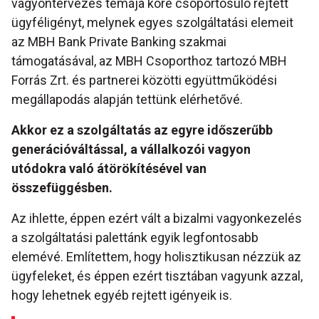
vagyontervezés témája köré csoportosuló rejtett
ügyféligényt, melynek egyes szolgáltatási elemeit
az MBH Bank Private Banking szakmai
támogatásával, az MBH Csoporthoz tartozó MBH
Forrás Zrt. és partnerei közötti együttműködési
megállapodás alapján tettünk elérhetővé.
Akkor ez a szolgáltatás az egyre időszerűbb
generációváltással, a vállalkozói vagyon
utódokra való átörökítésével van
összefüggésben.
Az ihlette, éppen ezért vált a bizalmi vagyonkezelés
a szolgáltatási palettánk egyik legfontosabb
elemévé. Említettem, hogy holisztikusan nézzük az
ügyfeleket, és éppen ezért tisztában vagyunk azzal,
hogy lehetnek egyéb rejtett igényeik is.