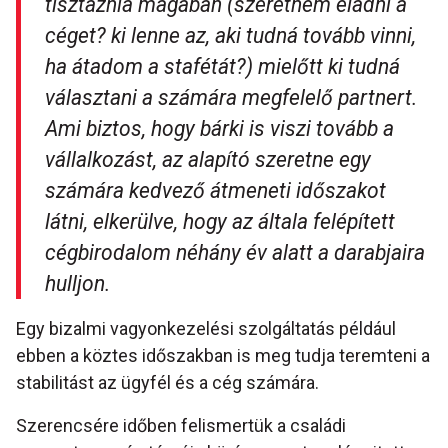
tisztáznia magában (szeretném eladni a
céget? ki lenne az, aki tudná tovább vinni,
ha átadom a stafétát?) mielőtt ki tudná
választani a számára megfelelő partnert.
Ami biztos, hogy bárki is viszi tovább a
vállalkozást, az alapító szeretne egy
számára kedvező átmeneti időszakot
látni, elkerülve, hogy az általa felépített
cégbirodalom néhány év alatt a darabjaira
hulljon.
Egy bizalmi vagyonkezelési szolgáltatás például
ebben a köztes időszakban is meg tudja teremteni a
stabilitást az ügyfél és a cég számára.
Szerencsére időben felismertük a családi