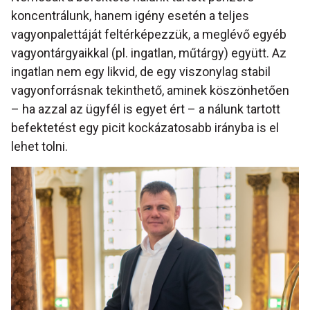
koncentrálunk, hanem igény esetén a teljes
vagyonpalettáját feltérképezzük, a meglévő egyéb
vagyontárgyaikkal (pl. ingatlan, műtárgy) együtt. Az
ingatlan nem egy likvid, de egy viszonylag stabil
vagyonforrásnak tekinthető, aminek köszönhetően
– ha azzal az ügyfél is egyet ért – a nálunk tartott
befektetést egy picit kockázatosabb irányba is el
lehet tolni.