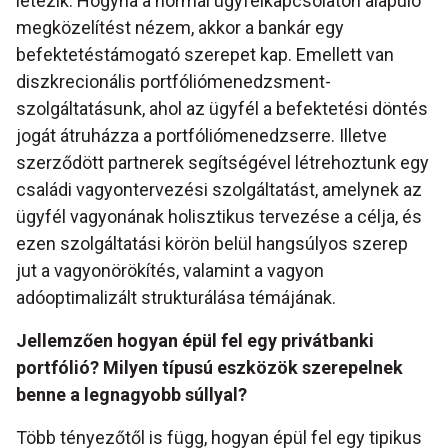
létezik. Hogyha a normál ügyfélkapcsolaton alapuló
megközelítést nézem, akkor a bankár egy
befektetéstámogató szerepet kap. Emellett van
diszkrecionális portfóliómenedzsment-
szolgáltatásunk, ahol az ügyfél a befektetési döntés
jogát átruházza a portfóliómenedzserre. Illetve
szerződött partnerek segítségével létrehoztunk egy
családi vagyontervezési szolgáltatást, amelynek az
ügyfél vagyonának holisztikus tervezése a célja, és
ezen szolgáltatási körön belül hangsúlyos szerep
jut a vagyonörökítés, valamint a vagyon
adóoptimalizált strukturálása témájának.
Jellemzően hogyan épül fel egy privátbanki
portfólió? Milyen típusú eszközök szerepelnek
benne a legnagyobb súllyal?
Több tényezőtől is függ, hogyan épül fel egy tipikus