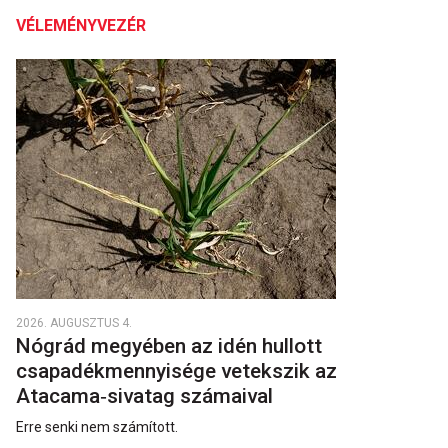
VÉLEMÉNYVEZÉR
2026. AUGUSZTUS 4.
Nógrád megyében az idén hullott
csapadékmennyisége vetekszik az
Atacama‑sivatag számaival
Erre senki nem számított.