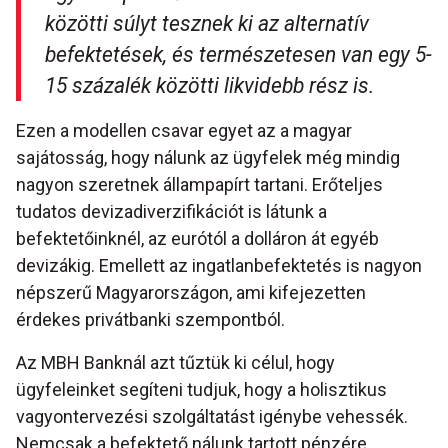
közötti súlyt tesznek ki az alternatív
befektetések, és természetesen van egy 5-
15 százalék közötti likvidebb rész is.
Ezen a modellen csavar egyet az a magyar
sajátosság, hogy nálunk az ügyfelek még mindig
nagyon szeretnek állampapírt tartani. Erőteljes
tudatos devizadiverzifikációt is látunk a
befektetőinknél, az eurótól a dolláron át egyéb
devizákig. Emellett az ingatlanbefektetés is nagyon
népszerű Magyarországon, ami kifejezetten
érdekes privátbanki szempontból.
Az MBH Banknál azt tűztük ki célul, hogy
ügyfeleinket segíteni tudjuk, hogy a holisztikus
vagyontervezési szolgáltatást igénybe vehessék.
Nemcsak a befektető nálunk tartott pénzére