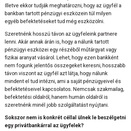
Illetve ekkor tudják meghatározni, hogy az ügyfél a
bankban tartott pénzügyi eszközein túl milyen
egyéb befektetéseket tud még eszközölni.
Szeretnénk hosszú távon az ügyfeleink partnere
lenni. Akár annak árán is, hogy a nálunk tartott
pénzügyi eszközei egy részéből műtárgyat vagy
fizikai aranyat vásárol. Lehet, hogy ezen bankként
nem fogunk jelentős összegeket keresni, hosszabb
távon viszont az ügyfél azt látja, hogy nálunk
mindent el tud intézni, ami a saját pénzügyeivel és
befektetéseivel kapcsolatos. Nemcsak szakmailag,
befektetési oldalról, hanem humán oldalról is
szeretnénk minél jobb szolgáltatást nyújtani.
Sokszor nem is konkrét céllal ülnek le beszélgetni
egy privátbankárral az ügyfelek?