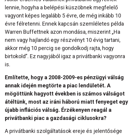
lennie, hogyha a belépési küszöbnek megfelelő
vagyont képes legalább 5 évre, de még inkább 10
évre félretenni. Ennek kapcsán szemléletes példa
Warren Buffettnek azon mondása, miszerint „Ha
nem vagy hajlandó egy részvényt 10 évig tartani,
akkor még 10 percig se gondolkodj rajta, hogy
birtokold”. Ez nagyjából igaz a privátbanki vagyonra
is.
Említette, hogy a 2008-2009-es pénzügyi válság
annak idején megtörte a piac lendületét. A
mögöttünk hagyott években is számos válságot
átéltünk, most az iráni háború miatt fenyeget egy
újabb inflációs válság. Érzékenyen reagál a
privátbanki piac a gazdasági ciklusokra?
A privátbanki szolgáltatások ereje és jelentősége