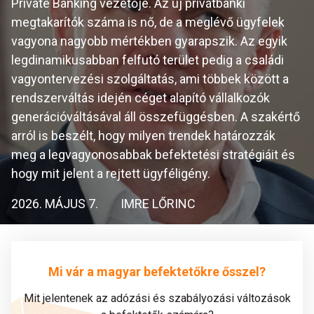
Private Banking vezetője. Az új privátbanki
megtakarítók száma is nő, de a meglévő ügyfelek
vagyona nagyobb mértékben gyarapszik. Az egyik
legdinamikusabban felfutó terület pedig a családi
vagyontervezési szolgáltatás, ami többek között a
rendszerváltás idején céget alapító vállalkozók
generációváltásával áll összefüggésben. A szakértő
arról is beszélt, hogy milyen trendek határozzák
meg a legvagyonosabbak befektetési stratégiáit és
hogy mit jelent a rejtett ügyféligény.
2026. MÁJUS 7.
IMRE LŐRINC
Mi vár a magyar befektetőkre ősszel?
Mit jelentenek az adózási és szabályozási változások