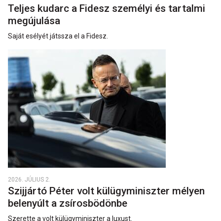
Teljes kudarc a Fidesz személyi és tartalmi
megújulása
Saját esélyét játssza el a Fidesz.
2026. JÚLIUS 2.
Szijjártó Péter volt külügyminiszter mélyen
belenyúlt a zsírosbödönbe
Szerette a volt külügyminiszter a luxust.