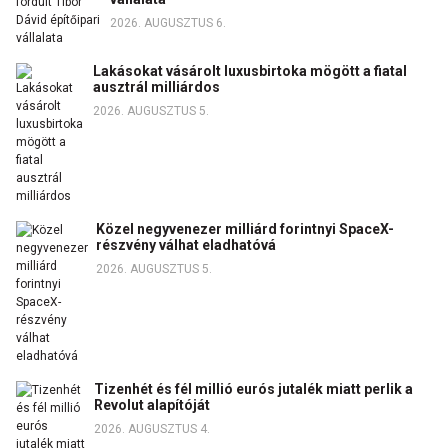
2026. AUGUSZTUS 6.
Lakásokat vásárolt luxusbirtoka mögött a fiatal
ausztrál milliárdos
2026. AUGUSZTUS 5.
Közel negyvenezer milliárd forintnyi SpaceX-
részvény válhat eladhatóvá
2026. AUGUSZTUS 5.
Tizenhét és fél millió eurós jutalék miatt perlik a
Revolut alapítóját
2026. AUGUSZTUS 4.