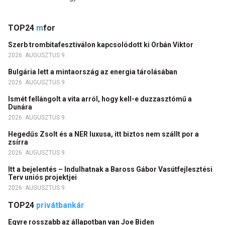
TOP24
m
for
Szerb trombitafesztiválon kapcsolódott ki Orbán Viktor
2026. AUGUSZTUS 9.
Bulgária lett a mintaország az energia tárolásában
2026. AUGUSZTUS 9.
Ismét fellángolt a vita arról, hogy kell-e duzzasztómű a
Dunára
2026. AUGUSZTUS 9.
Hegedűs Zsolt és a NER luxusa, itt biztos nem szállt por a
zsírra
2026. AUGUSZTUS 9.
Itt a bejelentés – Indulhatnak a Baross Gábor Vasútfejlesztési
Terv uniós projektjei
2026. AUGUSZTUS 9.
TOP24
privátbankár
Egyre rosszabb az állapotban van Joe Biden