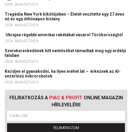
2026. AUGUSZTUS 9.
Tragédia New York kikötőjében – Életét vesztette egy 27 éves
nő és egy öthónapos kislány
2026. AUGUSZTUS 9.
Ukrajna régebbi amerikai rakétákat vásárol Törökországtól
2026. AUGUSZTUS 9.
Szervkereskedőnek hitt nentősöket támadtak meg egy erdélyi
faluban
2026. AUGUSZTUS 9.
Kezdjen el gyanakodni, ha ilyen méhet lát – érkeznek az AI-
vezérlésű mikrorobotok
2026. AUGUSZTUS 9.
FELIRATKOZÁS A
PIAC & PROFIT
ONLINE MAGAZIN
HÍRLEVELÉRE
FELIRATKOZOM