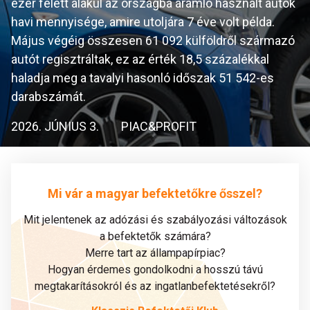
ezer felett alakul az országba áramló használt autók
havi mennyisége, amire utoljára 7 éve volt példa.
Május végéig összesen 61 092 külföldről származó
autót regisztráltak, ez az érték 18,5 százalékkal
haladja meg a tavalyi hasonló időszak 51 542-es
darabszámát.
2026. JÚNIUS 3.
PIAC&PROFIT
Mi vár a magyar befektetőkre ősszel?
Mit jelentenek az adózási és szabályozási változások
a befektetők számára?
Merre tart az állampapírpiac?
Hogyan érdemes gondolkodni a hosszú távú
megtakarításokról és az ingatlanbefektetésekről?