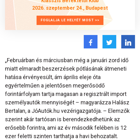
Klasszis Befektetői Klub
2026. szeptember 24., Budapest
FOGLALJA LE HELYÉT MOST >>
„Februárban és márciusban még a januári zord idő
miatt elmaradt beszerzések pótlásának átmeneti
hatása érvényesült, ám április eleje óta
egyértelműen a jelentősen megerősödő
forintárfolyam tartja magasan a regisztrált import
személyautók mennyiségét – magyarázza Halász
Bertalan, a JóAutók.hu vezérigazgatója. – Elemzők
szerint akár tartósan is berendezkedhetünk az
erősebb forintra, ami az év második felében is 12
ezer feletti szinten tarthatja a havi behozatalt.