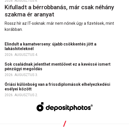
2026. AUGUSZTUS 6.
Kifulladt a bérrobbanás, már csak néhány
szakma ér aranyat
Rossz hír az IT-soknak: már nem nőnek úgy a fizetések, mint
korábban.
Elindult a kamatverseny: újabb csökkentés jött a
lakáshiteleknél
2026. AUGUSZTUS 4.
Sok családnak jelenthet mentőövet ez a kevéssé ismert
pénzügyi megoldás
2026. AUGUSZTUS 3.
Óriási különbség van a frissdiplomások elhelyezkedési
esélyei között
2026. AUGUSZTUS 2.