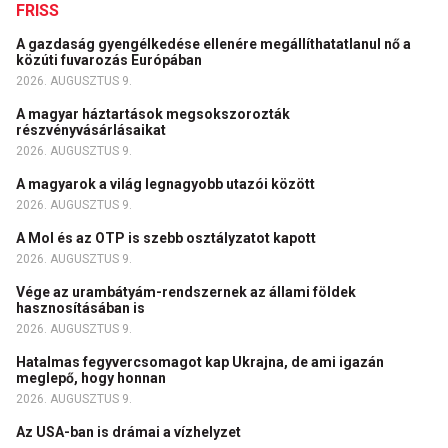
FRISS
A gazdaság gyengélkedése ellenére megállíthatatlanul nő a
közúti fuvarozás Európában
2026. AUGUSZTUS 9.
A magyar háztartások megsokszorozták
részvényvásárlásaikat
2026. AUGUSZTUS 9.
A magyarok a világ legnagyobb utazói között
2026. AUGUSZTUS 9.
A Mol és az OTP is szebb osztályzatot kapott
2026. AUGUSZTUS 9.
Vége az urambátyám-rendszernek az állami földek
hasznosításában is
2026. AUGUSZTUS 9.
Hatalmas fegyvercsomagot kap Ukrajna, de ami igazán
meglepő, hogy honnan
2026. AUGUSZTUS 9.
Az USA-ban is drámai a vízhelyzet