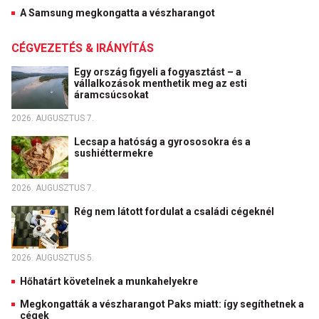
A Samsung megkongatta a vészharangot
CÉGVEZETÉS & IRÁNYÍTÁS
Egy ország figyeli a fogyasztást – a
vállalkozások menthetik meg az esti
áramcsúcsokat
2026. AUGUSZTUS 7.
Lecsap a hatóság a gyrososokra és a
sushiéttermekre
2026. AUGUSZTUS 7.
Rég nem látott fordulat a családi cégeknél
2026. AUGUSZTUS 5.
Hőhatárt követelnek a munkahelyekre
Megkongatták a vészharangot Paks miatt: így segíthetnek a
cégek