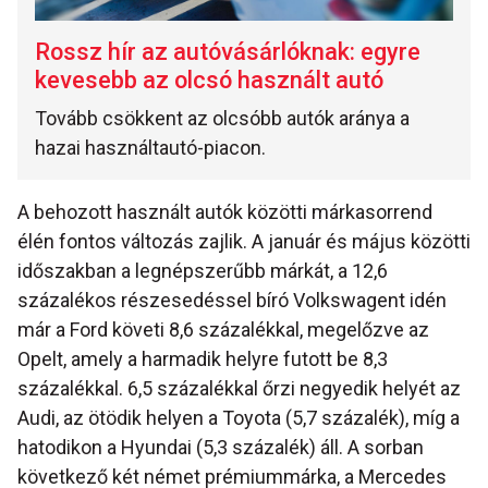
Rossz hír az autóvásárlóknak: egyre
kevesebb az olcsó használt autó
Tovább csökkent az olcsóbb autók aránya a
hazai használtautó-piacon.
A behozott használt autók közötti márkasorrend
élén fontos változás zajlik. A január és május közötti
időszakban a legnépszerűbb márkát, a 12,6
százalékos részesedéssel bíró Volkswagent idén
már a Ford követi 8,6 százalékkal, megelőzve az
Opelt, amely a harmadik helyre futott be 8,3
százalékkal. 6,5 százalékkal őrzi negyedik helyét az
Audi, az ötödik helyen a Toyota (5,7 százalék), míg a
hatodikon a Hyundai (5,3 százalék) áll. A sorban
következő két német prémiummárka, a Mercedes