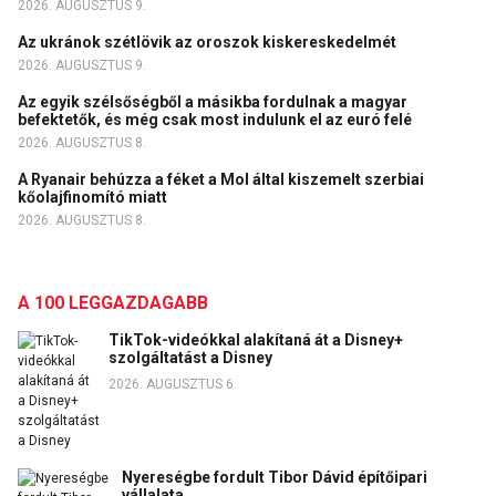
2026. AUGUSZTUS 9.
Az ukránok szétlövik az oroszok kiskereskedelmét
2026. AUGUSZTUS 9.
Az egyik szélsőségből a másikba fordulnak a magyar
befektetők, és még csak most indulunk el az euró felé
2026. AUGUSZTUS 8.
A Ryanair behúzza a féket a Mol által kiszemelt szerbiai
kőolajfinomító miatt
2026. AUGUSZTUS 8.
A 100 LEGGAZDAGABB
TikTok-videókkal alakítaná át a Disney+
szolgáltatást a Disney
2026. AUGUSZTUS 6.
Nyereségbe fordult Tibor Dávid építőipari
vállalata