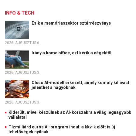
INFO & TECH
Esik a memóriaszektor sztárrészvénye
2026. AUGUSZTUS 6.
Irány a home office, ezt kérik a cégektől
2026. AUGUSZTUS 3.
Olcsó AI-modell érkezett, amely komoly kihívást
jelenthet a nagyoknak
2026. AUGUSZTUS 3.
Kiderült, mivel készülnek az AI-korszakra a világ legnagyobb
vállalatai
Tízmilliárd eurós AI-program indul: a kkv-k előtt is új
lehetőségek nyílnak