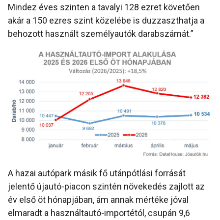
Mindez éves szinten a tavalyi 128 ezret követően
akár a 150 ezres szint közelébe is duzzaszthatja a
behozott használt személyautók darabszámát.”
A hazai autópark másik fő utánpótlási forrását
jelentő újautó-piacon szintén növekedés zajlott az
év első öt hónapjában, ám annak mértéke jóval
elmaradt a használtautó-importétól, csupán 9,6