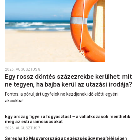
2026. AUGUSZTUS 8.
Egy rossz döntés százezrekbe kerülhet: mit
ne tegyen, ha bajba kerül az utazási irodája?
Fontos: a pórul járt ügyfelek ne kezdjenek idő előtti egyéni
akciókba!
Egy ország figyeli a fogyasztást – a vállalkozások menthetik
meg az esti áramcsúcsokat
2026. AUGUSZTUS 7.
Sereghajtó Magyarország az egészségügy megítélésében