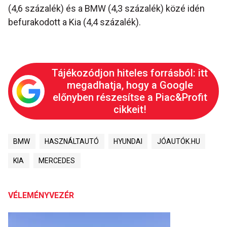
(4,6 százalék) és a BMW (4,3 százalék) közé idén
befurakodott a Kia (4,4 százalék).
Tájékozódjon hiteles forrásból: itt
megadhatja, hogy a Google
előnyben részesítse a Piac&Profit
cikkeit!
BMW
HASZNÁLTAUTÓ
HYUNDAI
JÓAUTÓK.HU
KIA
MERCEDES
VÉLEMÉNYVEZÉR