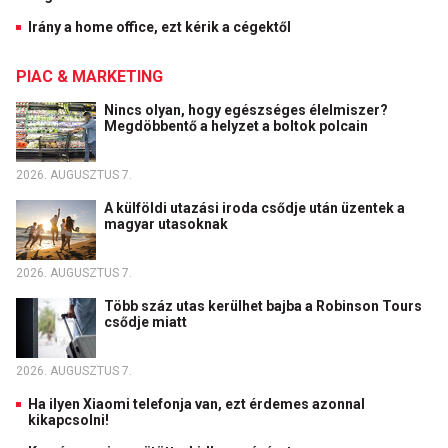
Irány a home office, ezt kérik a cégektől
PIAC & MARKETING
Nincs olyan, hogy egészséges élelmiszer?
Megdöbbentő a helyzet a boltok polcain
2026. AUGUSZTUS 7.
A külföldi utazási iroda csődje után üzentek a
magyar utasoknak
2026. AUGUSZTUS 7.
Több száz utas kerülhet bajba a Robinson Tours
csődje miatt
2026. AUGUSZTUS 7.
Ha ilyen Xiaomi telefonja van, ezt érdemes azonnal
kikapcsolni!