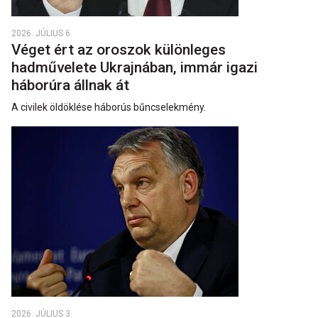
2026. JÚLIUS 6.
Véget ért az oroszok különleges
hadművelete Ukrajnában, immár igazi
háborúra állnak át
A civilek öldöklése háborús bűncselekmény.
2026. JÚLIUS 3.