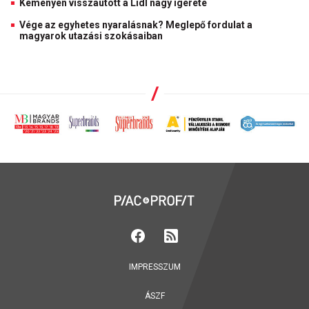
Keményen visszaütött a Lidl nagy ígérete
Vége az egyhetes nyaralásnak? Meglepő fordulat a
magyarok utazási szokásaiban
IMPRESSZUM
ÁSZF