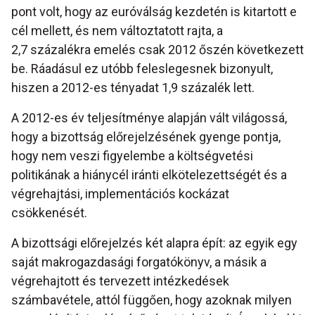
pont volt, hogy az euróválság kezdetén is kitartott e
cél mellett, és nem változtatott rajta, a
2,7 százalékra emelés csak 2012 őszén következett
be. Ráadásul ez utóbb feleslegesnek bizonyult,
hiszen a 2012-es tényadat 1,9 százalék lett.
A 2012-es év teljesítménye alapján vált világossá,
hogy a bizottság előrejelzésének gyenge pontja,
hogy nem veszi figyelembe a költségvetési
politikának a hiánycél iránti elkötelezettségét és a
végrehajtási, implementációs kockázat
csökkenését.
A bizottsági előrejelzés két alapra épít: az egyik egy
saját makrogazdasági forgatókönyv, a másik a
végrehajtott és tervezett intézkedések
számbavétele, attól függően, hogy azoknak milyen