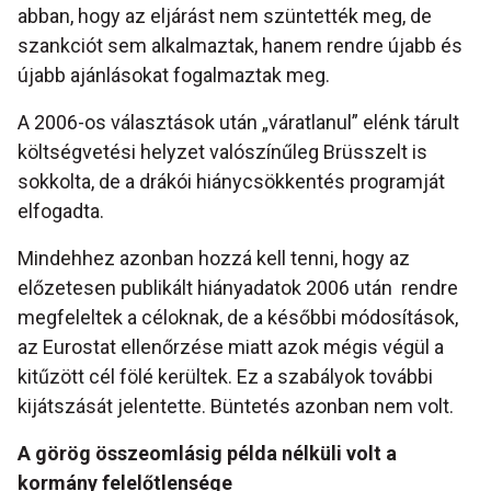
abban, hogy az eljárást nem szüntették meg, de
szankciót sem alkalmaztak, hanem rendre újabb és
újabb ajánlásokat fogalmaztak meg.
A 2006-os választások után „váratlanul” elénk tárult
költségvetési helyzet valószínűleg Brüsszelt is
sokkolta, de a drákói hiánycsökkentés programját
elfogadta.
Mindehhez azonban hozzá kell tenni, hogy az
előzetesen publikált hiányadatok 2006 után rendre
megfeleltek a céloknak, de a későbbi módosítások,
az Eurostat ellenőrzése miatt azok mégis végül a
kitűzött cél fölé kerültek. Ez a szabályok további
kijátszását jelentette. Büntetés azonban nem volt.
A görög összeomlásig példa nélküli volt a
kormány felelőtlensége