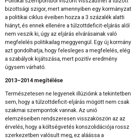
Politikai szempontból viszont visszaüthet a túlzott
bizottsági szigor, mert amennyiben egy kormányzat
a politikai ciklus éveiben hozza a 3 százalék alatti
hiányt, és ennek ellenére a túlzottdeficit-eljárás alól
nem veszik ki, úgy az eljárás elvárásainak való
megfelelés politikailag meggyengül. Egy új kormány
azt gondolhatja, hogy felesleges a megfelelés, elég
a szabályok kijátszása, mert pozitív eredmény
úgysem várható.
2013–2014 megítélése
Természetesen ne legyenek illúzióink a tekintetben
sem, hogy a túlzottdeficit-eljárás mögött nem csak
szakmai szempontok vannak. Az unió
elemzéseiben rendszeresen visszaköszön az az
érvelés, hogy a költségvetés konszolidációja rossz
szerkezetben valósult meg, ez aláássa a