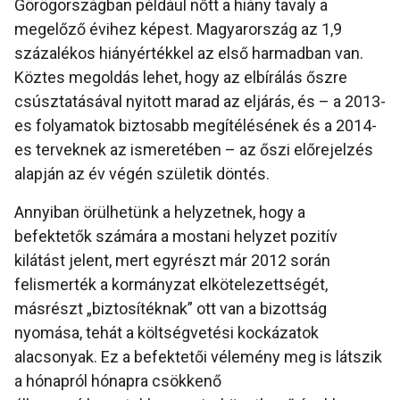
Görögországban például nőtt a hiány tavaly a
megelőző évihez képest. Magyarország az 1,9
százalékos hiányértékkel az első harmadban van.
Köztes megoldás lehet, hogy az elbírálás őszre
csúsztatásával nyitott marad az eljárás, és – a 2013-
es folyamatok biztosabb megítélésének és a 2014-
es terveknek az ismeretében – az őszi előrejelzés
alapján az év végén születik döntés.
Annyiban örülhetünk a helyzetnek, hogy a
befektetők számára a mostani helyzet pozitív
kilátást jelent, mert egyrészt már 2012 során
felismerték a kormányzat elkötelezettségét,
másrészt „biztosítéknak” ott van a bizottság
nyomása, tehát a költségvetési kockázatok
alacsonyak. Ez a befektetői vélemény meg is látszik
a hónapról hónapra csökkenő