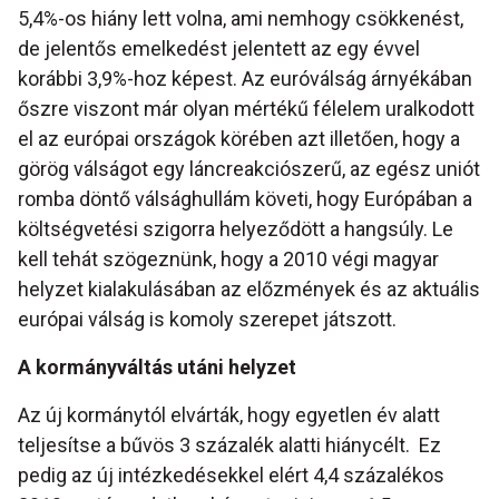
5,4%-os hiány lett volna, ami nemhogy csökkenést,
de jelentős emelkedést jelentett az egy évvel
korábbi 3,9%-hoz képest. Az euróválság árnyékában
őszre viszont már olyan mértékű félelem uralkodott
el az európai országok körében azt illetően, hogy a
görög válságot egy láncreakciószerű, az egész uniót
romba döntő válsághullám követi, hogy Európában a
költségvetési szigorra helyeződött a hangsúly. Le
kell tehát szögeznünk, hogy a 2010 végi magyar
helyzet kialakulásában az előzmények és az aktuális
európai válság is komoly szerepet játszott.
A kormányváltás utáni helyzet
Az új kormánytól elvárták, hogy egyetlen év alatt
teljesítse a bűvös 3 százalék alatti hiánycélt. Ez
pedig az új intézkedésekkel elért 4,4 százalékos