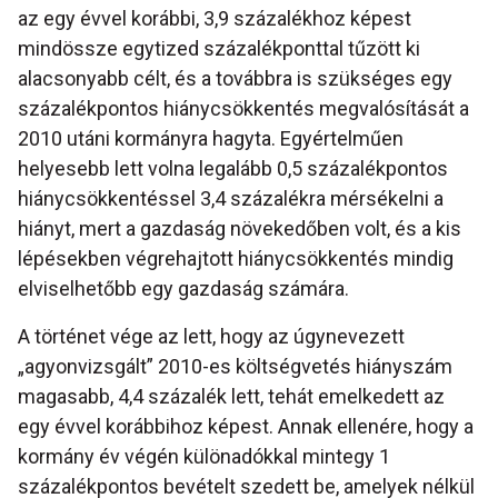
az egy évvel korábbi, 3,9 százalékhoz képest
mindössze egytized százalékponttal tűzött ki
alacsonyabb célt, és a továbbra is szükséges egy
százalékpontos hiánycsökkentés megvalósítását a
2010 utáni kormányra hagyta. Egyértelműen
helyesebb lett volna legalább 0,5 százalékpontos
hiánycsökkentéssel 3,4 százalékra mérsékelni a
hiányt, mert a gazdaság növekedőben volt, és a kis
lépésekben végrehajtott hiánycsökkentés mindig
elviselhetőbb egy gazdaság számára.
A történet vége az lett, hogy az úgynevezett
„agyonvizsgált” 2010-es költségvetés hiányszám
magasabb, 4,4 százalék lett, tehát emelkedett az
egy évvel korábbihoz képest. Annak ellenére, hogy a
kormány év végén különadókkal mintegy 1
százalékpontos bevételt szedett be, amelyek nélkül