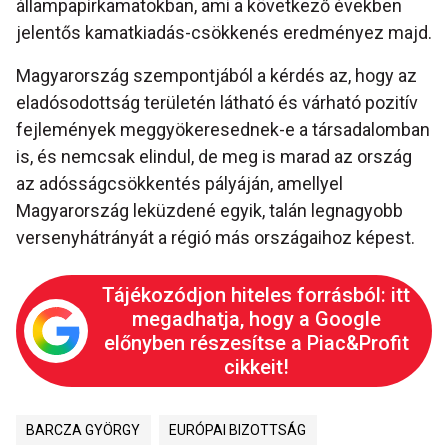
állampapírkamatokban, ami a következő években
jelentős kamatkiadás-csökkenés eredményez majd.
Magyarország szempontjából a kérdés az, hogy az
eladósodottság területén látható és várható pozitív
fejlemények meggyökeresednek-e a társadalomban
is, és nemcsak elindul, de meg is marad az ország
az adósságcsökkentés pályáján, amellyel
Magyarország leküzdené egyik, talán legnagyobb
versenyhátrányát a régió más országaihoz képest.
Tájékozódjon hiteles forrásból: itt
megadhatja, hogy a Google
előnyben részesítse a Piac&Profit
cikkeit!
BARCZA GYÖRGY
EURÓPAI BIZOTTSÁG