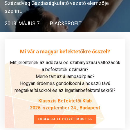
Századvég Gazdaságkutató vezető elemzője
szerint.
2013. MÁJUS 7.
PIAC&PROFIT
Mi vár a magyar befektetőkre ősszel?
Mit jelentenek az adózási és szabályozási változások
a befektetők számára?
Merre tart az állampapírpiac?
Hogyan érdemes gondolkodni a hosszú távú
megtakarításokról és az ingatlanbefektetésekről?
Klasszis Befektetői Klub
2026. szeptember 24., Budapest
FOGLALJA LE HELYÉT MOST >>