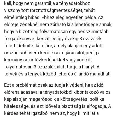
kell, hogy nem garantálja a tényadatokhoz
viszonyított torzítottságmentességet, tehát
elméletileg hibás. Ehhez elég egyetlen példa. Az
előrejelzéseknél nem zárható ki a lehetősége annak,
hogy a bizottság folyamatosan egy pesszimistább
forgatókönyvet készít, és így évekig 3 százalék
feletti deficitet lát előre, amely alapján egy adott
ország sohasem kerül ki az eljárás alól, pedig a
kormányzati intézkedésekkel vagy anélkül,
folyamatosan 3 százalék alatt tartja a hiányt. A
tervek és a tények közötti eltérés állandó maradhat.
Ezt a problémát csak az tudja kivédeni, ha az idő
előrehaladásával a tényadatokból kibontakozó valós
kép alapján megerősödik a költségvetési politika
hitelessége, és ezt idővel a bizottság is elfogadja. A
kérdés tehát igazából nem az, hogy ki mit lát a