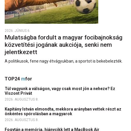
2026. JÚNIUS 6.
Mulatságba fordult a magyar focibajnokság
közvetítési jogának aukciója, senki nem
jelentkezett
A politikusok, fene nagy étvágyukban, a sportot is bekebelezték.
TOP24
m
for
Túl vagyunk a válságon, vagy csak most jön a neheze? Ez
Viszont Privát
2026. AUGUSZTUS 8.
Kapitány István elmondta, mekkora arányban vettek részt az
önkéntes spórolásban a magyarok
2026. AUGUSZTUS 8.
Fogytán a memória, hiánycikk lett a MacBook Air