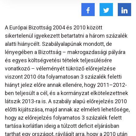
A Európai Bizottság 2004 és 2010 között
sikertelenül igyekezett betartatni a három százalék
alatti hiánycélt. Szabályalapúnak mondott, de
lényegében a Bizottság – makrogazdasági pályára
és egyes költségvetési tételek teljesülésére
vonatkozó – véleményét tükröző előrejelzése
viszont 2010 óta folyamatosan 3 százalék feletti
hiányt jelez előre annak ellenére, hogy 2011–2012-
ben teljesült a cél, és a kormányzat elkötelezettnek
látszik 2013-ra is. A szabály alapú előrejelzés 2010
előtti kijátszása, majd annak az elméleti lehetősége,
hogy az előrejelzés folyamatos 3 százalék felett
tartása korlátlan ideig a túlzott deficit eljárásban
tarthat egy országot, rávilágít arra, hogy a 2010 után