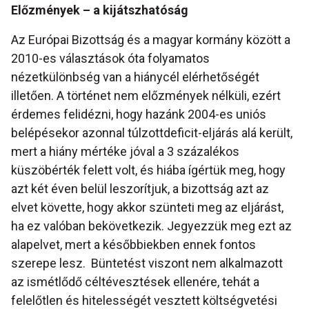
Előzmények – a kijátszhatóság
Az Európai Bizottság és a magyar kormány között a
2010-es választások óta folyamatos
nézetkülönbség van a hiánycél elérhetőségét
illetően. A történet nem előzmények nélküli, ezért
érdemes felidézni, hogy hazánk 2004-es uniós
belépésekor azonnal túlzottdeficit-eljárás alá került,
mert a hiány mértéke jóval a 3 százalékos
küszöbérték felett volt, és hiába ígértük meg, hogy
azt két éven belül leszorítjuk, a bizottság azt az
elvet követte, hogy akkor szünteti meg az eljárást,
ha ez valóban bekövetkezik. Jegyezzük meg ezt az
alapelvet, mert a későbbiekben ennek fontos
szerepe lesz. Büntetést viszont nem alkalmazott
az ismétlődő céltévesztések ellenére, tehát a
felelőtlen és hitelességét vesztett költségvetési