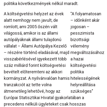
politika következmények nélkül maradt.
A költségvetési helyzet az évek
"A folyamatosan
alatt nemhogy nem javult, de
– időnként akár
romlott, ami 2005 őszén vált
jogosan –
világossá, amikor is az állami
pesszimista
autópályáknak állami tulajdonú
bizottsági
vállalat – Állami Autópálya Kezelő
vélemény
– részére történő eladásával, majd
megváltozásához
visszabérlésével igyekezett több
a hazai
száz milliárd forint költségvetési
költségvetési
bevételt előteremteni az akkori
politika
kormányzat. A nyilvánvalóan hamis
hitelességének
tranzakciót az tette volna
helyreállítása
átmenetileg lehetővé, hogy az
szükséges"
Európai Statisztikai Hivatal gyakorlatában a
precedens nélküli ügyleteket csak hosszas