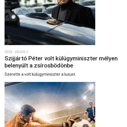
2026. JÚLIUS 2.
Szijjártó Péter volt külügyminiszter mélyen
belenyúlt a zsírosbödönbe
Szerette a volt külügyminiszter a luxust.