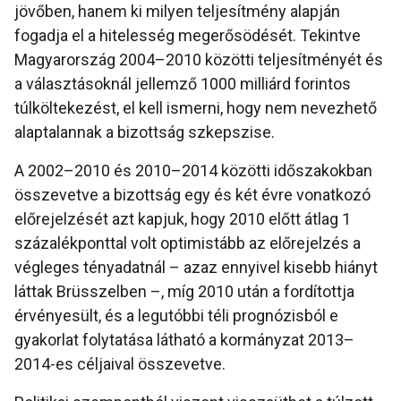
jövőben, hanem ki milyen teljesítmény alapján
fogadja el a hitelesség megerősödését. Tekintve
Magyarország 2004–2010 közötti teljesítményét és
a választásoknál jellemző 1000 milliárd forintos
túlköltekezést, el kell ismerni, hogy nem nevezhető
alaptalannak a bizottság szkepszise.
A 2002–2010 és 2010–2014 közötti időszakokban
összevetve a bizottság egy és két évre vonatkozó
előrejelzését azt kapjuk, hogy 2010 előtt átlag 1
százalékponttal volt optimistább az előrejelzés a
végleges tényadatnál – azaz ennyivel kisebb hiányt
láttak Brüsszelben –, míg 2010 után a fordítottja
érvényesült, és a legutóbbi téli prognózisból e
gyakorlat folytatása látható a kormányzat 2013–
2014-es céljaival összevetve.