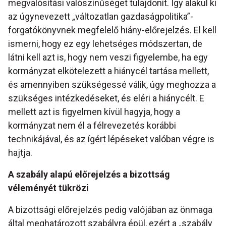
megvalósítási valószínűséget tulajdonít. Így alakul ki
az úgynevezett „változatlan gazdaságpolitika”-
forgatókönyvnek megfelelő hiány-előrejelzés. El kell
ismerni, hogy ez egy lehetséges módszertan, de
látni kell azt is, hogy nem veszi figyelembe, ha egy
kormányzat elkötelezett a hiánycél tartása mellett,
és amennyiben szükségessé válik, úgy meghozza a
szükséges intézkedéseket, és eléri a hiánycélt. E
mellett azt is figyelmen kívül hagyja, hogy a
kormányzat nem él a félrevezetés korábbi
technikájával, és az ígért lépéseket valóban végre is
hajtja.
A szabály alapú előrejelzés a bizottság
véleményét tükrözi
A bizottsági előrejelzés pedig valójában az önmaga
által meghatározott szabályra épül, ezért a „szabály