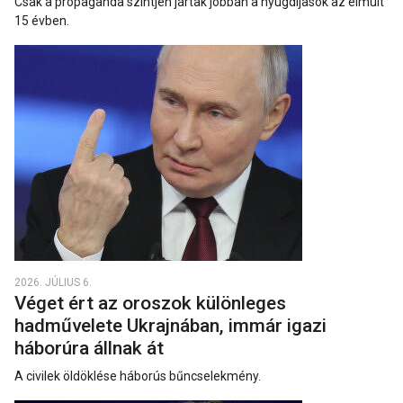
Csak a propaganda szintjén jártak jobban a nyugdíjasok az elmúlt
15 évben.
2026. JÚLIUS 6.
Véget ért az oroszok különleges
hadművelete Ukrajnában, immár igazi
háborúra állnak át
A civilek öldöklése háborús bűncselekmény.