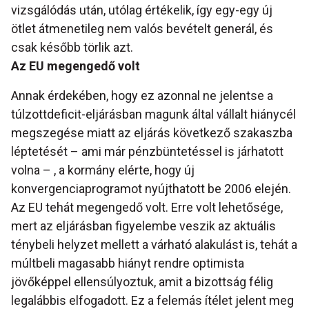
vizsgálódás után, utólag értékelik, így egy-egy új
ötlet átmenetileg nem valós bevételt generál, és
csak később törlik azt.
Az EU megengedő volt
Annak érdekében, hogy ez azonnal ne jelentse a
túlzottdeficit-eljárásban magunk által vállalt hiánycél
megszegése miatt az eljárás következő szakaszba
léptetését – ami már pénzbüntetéssel is járhatott
volna – , a kormány elérte, hogy új
konvergenciaprogramot nyújthatott be 2006 elején.
Az EU tehát megengedő volt. Erre volt lehetősége,
mert az eljárásban figyelembe veszik az aktuális
ténybeli helyzet mellett a várható alakulást is, tehát a
múltbeli magasabb hiányt rendre optimista
jövőképpel ellensúlyoztuk, amit a bizottság félig
legalábbis elfogadott. Ez a felemás ítélet jelent meg