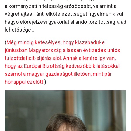
a kormányzati hitelesség erősödését, valamint a
végrehajtás iránti elkötelezettséget figyelmen kívül
hagyó előrejelzési gyakorlat állandó torzítottságra ad
lehetőséget.
(
Még mindig kétesélyes, hogy kiszabadul-e
júniusban Magyarország a lassan évtizedes uniós
túlzottdeficit-eljárás alól. Annak ellenére így van,
hogy az Európai Bizottság kedvezőbb kilátásokkal
számol a magyar gazdaságot illetően, mint pár
hónappal ezelőtt
.)