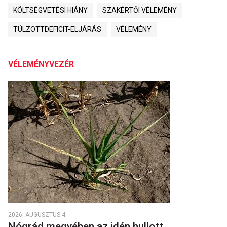
KÖLTSÉGVETÉSI HIÁNY
SZAKÉRTŐI VÉLEMÉNY
TÚLZOTTDEFICIT-ELJÁRÁS
VÉLEMÉNY
VÉLEMÉNYVEZÉR
2026. AUGUSZTUS 4.
Nógrád megyében az idén hullott