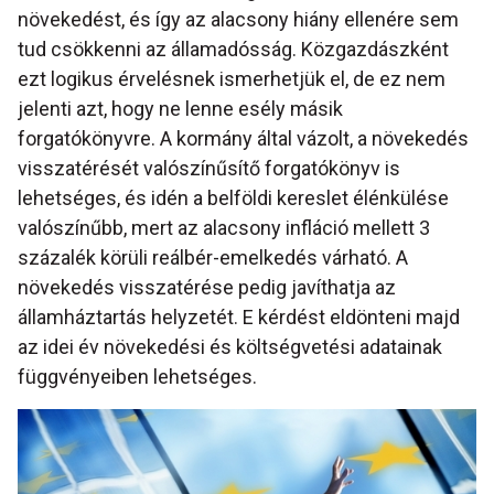
növekedést, és így az alacsony hiány ellenére sem
tud csökkenni az államadósság. Közgazdászként
ezt logikus érvelésnek ismerhetjük el, de ez nem
jelenti azt, hogy ne lenne esély másik
forgatókönyvre. A kormány által vázolt, a növekedés
visszatérését valószínűsítő forgatókönyv is
lehetséges, és idén a belföldi kereslet élénkülése
valószínűbb, mert az alacsony infláció mellett 3
százalék körüli reálbér-emelkedés várható. A
növekedés visszatérése pedig javíthatja az
államháztartás helyzetét. E kérdést eldönteni majd
az idei év növekedési és költségvetési adatainak
függvényeiben lehetséges.