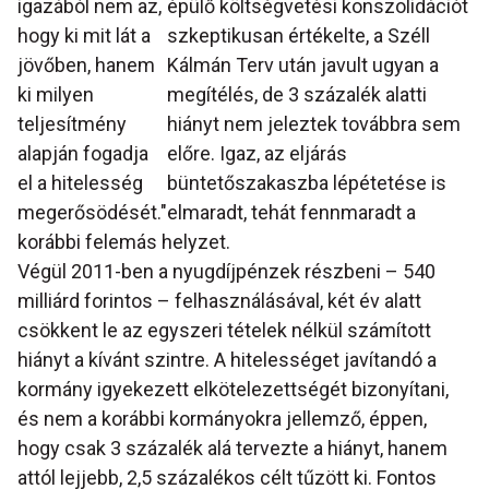
igazából nem az,
épülő költségvetési konszolidációt
hogy ki mit lát a
szkeptikusan értékelte, a Széll
jövőben, hanem
Kálmán Terv után javult ugyan a
ki milyen
megítélés, de 3 százalék alatti
teljesítmény
hiányt nem jeleztek továbbra sem
alapján fogadja
előre. Igaz, az eljárás
el a hitelesség
büntetőszakaszba lépétetése is
megerősödését."
elmaradt, tehát fennmaradt a
korábbi felemás helyzet.
Végül 2011-ben a nyugdíjpénzek részbeni – 540
milliárd forintos – felhasználásával, két év alatt
csökkent le az egyszeri tételek nélkül számított
hiányt a kívánt szintre. A hitelességet javítandó a
kormány igyekezett elkötelezettségét bizonyítani,
és nem a korábbi kormányokra jellemző, éppen,
hogy csak 3 százalék alá tervezte a hiányt, hanem
attól lejjebb, 2,5 százalékos célt tűzött ki. Fontos