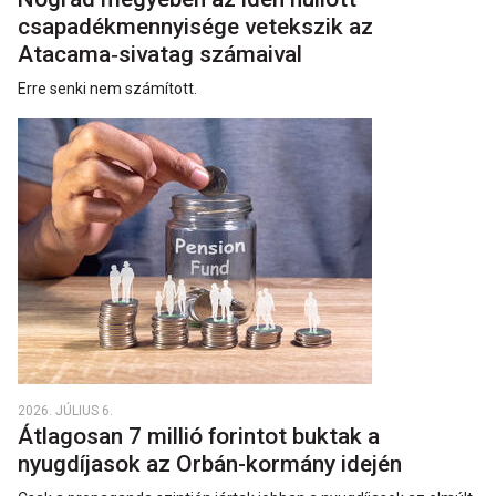
csapadékmennyisége vetekszik az
Atacama‑sivatag számaival
Erre senki nem számított.
2026. JÚLIUS 6.
Átlagosan 7 millió forintot buktak a
nyugdíjasok az Orbán-kormány idején