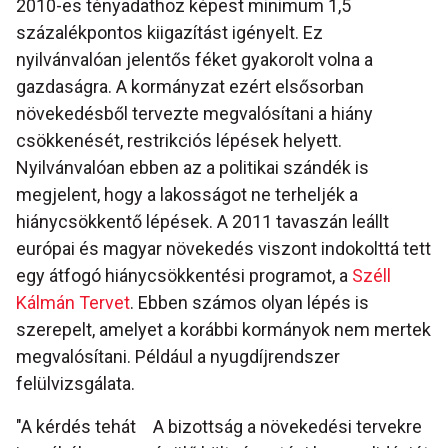
2010-es tényadathoz képest minimum 1,5
százalékpontos kiigazítást igényelt. Ez
nyilvánvalóan jelentős féket gyakorolt volna a
gazdaságra. A kormányzat ezért elsősorban
növekedésből tervezte megvalósítani a hiány
csökkenését, restrikciós lépések helyett.
Nyilvánvalóan ebben az a politikai szándék is
megjelent, hogy a lakosságot ne terheljék a
hiánycsökkentő lépések. A 2011 tavaszán leállt
európai és magyar növekedés viszont indokolttá tett
egy átfogó hiánycsökkentési programot, a
Széll
Kálmán Tervet
. Ebben számos olyan lépés is
szerepelt, amelyet a korábbi kormányok nem mertek
megvalósítani. Például a nyugdíjrendszer
felülvizsgálata.
"A kérdés tehát
A bizottság a növekedési tervekre