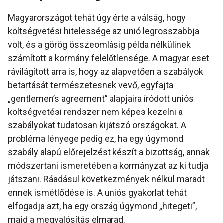
Magyarországot tehát úgy érte a válság, hogy
költségvetési hitelessége az unió legrosszabbja
volt, és a görög összeomlásig példa nélkülinek
számított a kormány felelőtlensége. A magyar eset
rávilágított arra is, hogy az alapvetően a szabályok
betartását természetesnek vevő, egyfajta
„gentlemen’s agreement” alapjaira íródott uniós
költségvetési rendszer nem képes kezelni a
szabályokat tudatosan kijátszó országokat. A
probléma lényege pedig ez, ha egy úgymond
szabály alapú előrejelzést készít a bizottság, annak
módszertani ismeretében a kormányzat az ki tudja
játszani. Ráadásul következmények nélkül maradt
ennek ismétlődése is. A uniós gyakorlat tehát
elfogadja azt, ha egy ország úgymond „hitegeti”,
majd a megvalósítás elmarad.