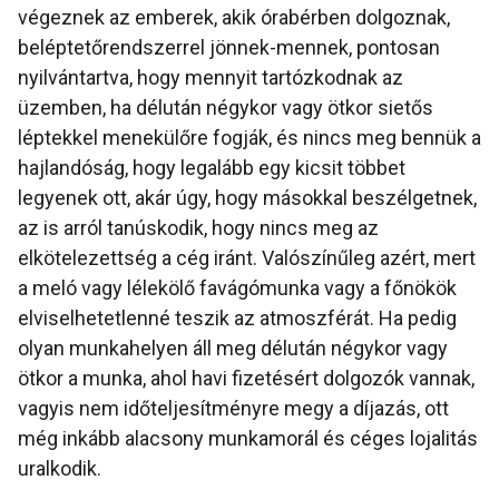
végeznek az emberek, akik órabérben dolgoznak,
beléptetőrendszerrel jönnek-mennek, pontosan
nyilvántartva, hogy mennyit tartózkodnak az
üzemben, ha délután négykor vagy ötkor sietős
léptekkel menekülőre fogják, és nincs meg bennük a
hajlandóság, hogy legalább egy kicsit többet
legyenek ott, akár úgy, hogy másokkal beszélgetnek,
az is arról tanúskodik, hogy nincs meg az
elkötelezettség a cég iránt. Valószínűleg azért, mert
a meló vagy lélekölő favágómunka vagy a főnökök
elviselhetetlenné teszik az atmoszférát. Ha pedig
olyan munkahelyen áll meg délután négykor vagy
ötkor a munka, ahol havi fizetésért dolgozók vannak,
vagyis nem időteljesítményre megy a díjazás, ott
még inkább alacsony munkamorál és céges lojalitás
uralkodik.