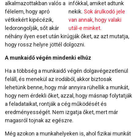
alkalmazottakban valós a
infókkal, amiket adtunk
félelem, hogy apró
nekik.
Sok árulkodó jele
vétkekért kipécézik,
van annak, hogy valaki
ledorongolják, sőt akár
utál-e minket.
néhány ilyen eset után kirúgják őket, az azt mutatja,
hogy rossz helyre jöttél dolgozni.
A munkaidő végén mindenki elhúz
Ha a többség a munkaidő végén dolgavégezetlenül
feláll, és menekül az irodából, akkor biztosak
lehetünk benne, hogy már annyira rühellik a munkát,
hogy nem érdekli őket, azzal, hogy másnap folytatják
a feladataikat, rontják a cég működését és
eredményességét. Nem izgatja őket, mert már
magasról tojnak az egészre.
Még azokon a munkahelyeken is, ahol fizikai munkát