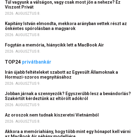
Túl vagyunk a válságon, vagy csak most jön a neheze? Ez
Viszont Privát
2026. AUGUSZTUS 8.
Kapitány István elmondta, mekkora arányban vettek részt az
önkéntes spórolásban a magyarok
2026. AUGUSZTUS 8.
Fogytán a memória, hiánycikk lett a MacBook Air
2026. AUGUSZTUS 8.
TOP24
privátbankár
Irán újabb feltételeket szabott az Egyesült Államoknak a
Hormuzi-szoros megnyitásához
2026. AUGUSZTUS 9.
Jobban járnak a szennyezők? Egyszerűbb lesz a bevándorlás?
Szakértőt kérdeztünk az eltörölt adókról
2026. AUGUSZTUS 9.
Az oroszok nem tudnak kiszeretni Vietnámból
2026. AUGUSZTUS 8.
Akkora a memóriahiány, hogy több mint egy hónapot kell várni
az MacBook Air néhány modelljére