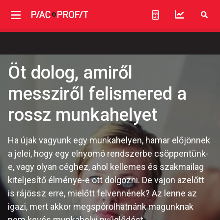
Öt dolog, amiről
messziről felismered a
rossz munkahelyet
Ha újak vagyunk egy munkahelyen, hamar előjönnek
a jelei, hogy egy elnyomó rendszerbe csöppentünk-
e, vagy olyan céghez, ahol kellemes és szakmailag
kiteljesítő élménye-e ott dolgozni. De vajon azelőtt
is rájössz erre, mielőtt felvennének? Az lenne az
igazi, mert akkor megspórolhatnánk magunknak
nem kevés munkahelyi nyűglődést.