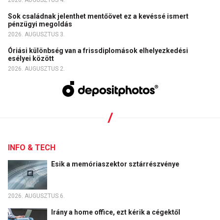
2026. AUGUSZTUS 4.
Sok családnak jelenthet mentőövet ez a kevéssé ismert
pénzügyi megoldás
2026. AUGUSZTUS 3.
Óriási különbség van a frissdiplomások elhelyezkedési
esélyei között
2026. AUGUSZTUS 2.
INFO & TECH
Esik a memóriaszektor sztárrészvénye
2026. AUGUSZTUS 6.
Irány a home office, ezt kérik a cégektől