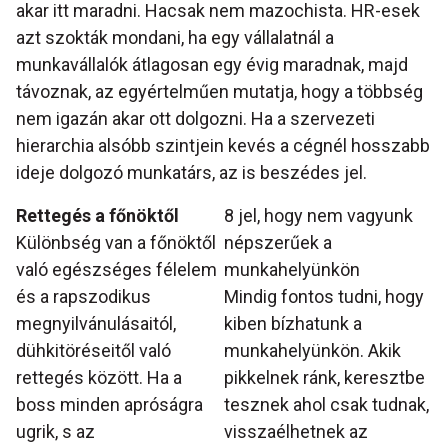
akar itt maradni. Hacsak nem mazochista. HR-esek
azt szokták mondani, ha egy vállalatnál a
munkavállalók átlagosan egy évig maradnak, majd
távoznak, az egyértelműen mutatja, hogy a többség
nem igazán akar ott dolgozni. Ha a szervezeti
hierarchia alsóbb szintjein kevés a cégnél hosszabb
ideje dolgozó munkatárs, az is beszédes jel.
Rettegés a főnöktől
8 jel, hogy nem vagyunk
Különbség van a főnöktől
népszerűek a
való egészséges félelem
munkahelyünkön
és a rapszodikus
Mindig fontos tudni, hogy
megnyilvánulásaitól,
kiben bízhatunk a
dühkitöréseitől való
munkahelyünkön. Akik
rettegés között. Ha a
pikkelnek ránk, keresztbe
boss minden apróságra
tesznek ahol csak tudnak,
ugrik, s az
visszaélhetnek az