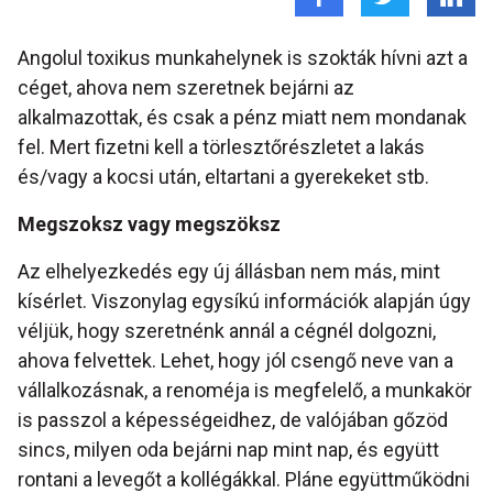
Angolul toxikus munkahelynek is szokták hívni azt a
céget, ahova nem szeretnek bejárni az
alkalmazottak, és csak a pénz miatt nem mondanak
fel. Mert fizetni kell a törlesztőrészletet a lakás
és/vagy a kocsi után, eltartani a gyerekeket stb.
Megszoksz vagy megszöksz
Az elhelyezkedés egy új állásban nem más, mint
kísérlet. Viszonylag egysíkú információk alapján úgy
véljük, hogy szeretnénk annál a cégnél dolgozni,
ahova felvettek. Lehet, hogy jól csengő neve van a
vállalkozásnak, a renoméja is megfelelő, a munkakör
is passzol a képességeidhez, de valójában gőzöd
sincs, milyen oda bejárni nap mint nap, és együtt
rontani a levegőt a kollégákkal. Pláne együttműködni