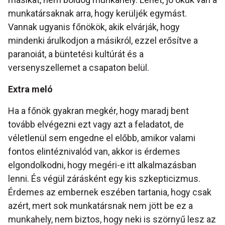
munkatársaknak arra, hogy kerüljék egymást.
Vannak ugyanis főnökök, akik elvárják, hogy
mindenki árulkodjon a másikról, ezzel erősítve a
paranoiát, a büntetési kultúrát és a
versenyszellemet a csapaton belül.
Extra meló
Ha a főnök gyakran megkér, hogy maradj bent
tovább elvégezni ezt vagy azt a feladatot, de
véletlenül sem engedne el előbb, amikor valami
fontos elintéznivalód van, akkor is érdemes
elgondolkodni, hogy megéri-e itt alkalmazásban
lenni. És végül zárásként egy kis szkepticizmus.
Érdemes az embernek eszében tartania, hogy csak
azért, mert sok munkatársnak nem jött be ez a
munkahely, nem biztos, hogy neki is szörnyű lesz az