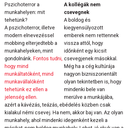
Pszichoterror a
A kollégák nem
munkahelyen: mit
csevegnek
tehetünk?
A boldog és
A pszichoterror, illetve
kiegyensúlyozott
modern elnevezéssel
emberek nem rettennek
mobbing elterjedtebb a
vissza attól, hogy
munkahelyeken, mint
időnként egy kicsit
gondolnánk.
Fontos tudni,
csevegjenek másokkal.
hogy mind
Még ha a cég kultúrája
munkáltatóként, mind
nagyon bizniszorientált
munkavállalóként
olyan tekintetben is, hogy
tehetünk ez ellen a
mindenki bele van
jelenség ellen.
merülve a munkájába,
azért a kávézás, teázás, ebédelés közben csak
kialakul némi csevej. Ha nem, akkor baj van. Az olyan
munkahely, ahol mindenki idegenként kezeli a
másikat, nem boldog munkahely. Lehet, jó okuk van a