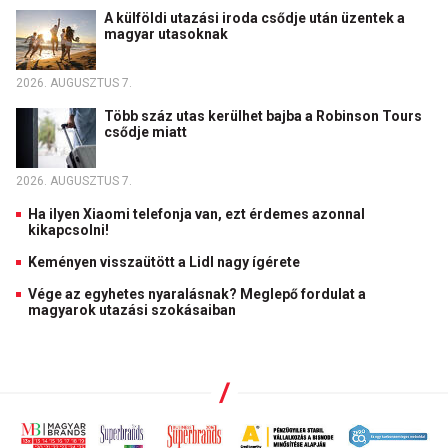
A külföldi utazási iroda csődje után üzentek a
magyar utasoknak
2026. AUGUSZTUS 7.
Több száz utas kerülhet bajba a Robinson Tours
csődje miatt
2026. AUGUSZTUS 7.
Ha ilyen Xiaomi telefonja van, ezt érdemes azonnal
kikapcsolni!
Keményen visszaütött a Lidl nagy ígérete
Vége az egyhetes nyaralásnak? Meglepő fordulat a
magyarok utazási szokásaiban