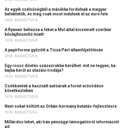
Az egyik szélsőségből a másikba fordulnak a magyar
befektetők, és még csak most indulunk el az euró felé
2026. AUGUSZTUS 8.
A Ryanair behúzza a féket a Mol által kiszemelt szerbiai
kőolajfinomító miatt
2026. AUGUSZTUS 8.
A papírforma győzött a Tisza Párt államfőjelölésén
2026. AUGUSZTUS 8.
Egy rossz döntés százezrekbe kerülhet: mit ne tegyen, ha
bajba kerül az utazási irodája?
2026. AUGUSZTUS 8.
Csökkentek a használt autóárak a forint erősödése
következtében
2026. AUGUSZTUS 8.
Nem sokat költött az Orbán-kormány kutatás-fejlesztésre
2026. AUGUSZTUS 8.
Millárdos lehet, aki Irán pénzügyi támogatóiról információt
ad