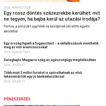
2026. AUGUSZTUS 8.
Egy rossz döntés százezrekbe kerülhet: mit
ne tegyen, ha bajba kerül az utazási irodája?
Fontos: a pórul járt ügyfelek ne kezdjenek idő előtti egyéni
akciókba!
Egy ország figyeli a fogyasztást – a vállalkozások menthetik
meg az esti áramcsúcsokat
2026. AUGUSZTUS 7.
Sereghajtó Magyarország az egészségügy megítélésében
2026. JÚLIUS 31.
Több mint 2 millió forintot is spórolhatnak az első
lakásvásárlók egy jó bankválasztással
2026. JÚLIUS 27.
PÉNZSZERZÉS