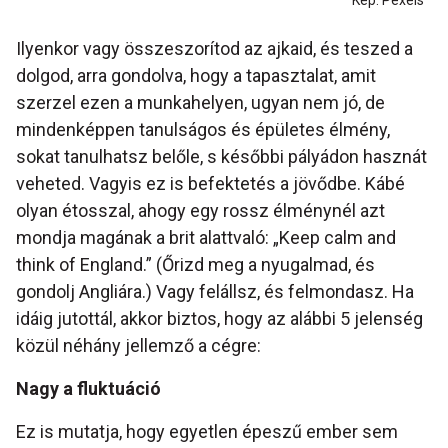
Kép: Pexels
Ilyenkor vagy összeszorítod az ajkaid, és teszed a
dolgod, arra gondolva, hogy a tapasztalat, amit
szerzel ezen a munkahelyen, ugyan nem jó, de
mindenképpen tanulságos és épületes élmény,
sokat tanulhatsz belőle, s későbbi pályádon hasznát
veheted. Vagyis ez is befektetés a jövődbe. Kábé
olyan étosszal, ahogy egy rossz élménynél azt
mondja magának a brit alattvaló: „Keep calm and
think of England.” (Őrizd meg a nyugalmad, és
gondolj Angliára.) Vagy felállsz, és felmondasz. Ha
idáig jutottál, akkor biztos, hogy az alábbi 5 jelenség
közül néhány jellemző a cégre:
Nagy a fluktuáció
Ez is mutatja, hogy egyetlen épeszű ember sem