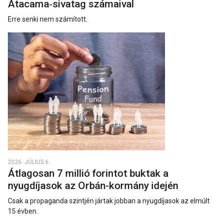
Atacama‑sivatag számaival
Erre senki nem számított.
2026. JÚLIUS 6.
Átlagosan 7 millió forintot buktak a
nyugdíjasok az Orbán-kormány idején
Csak a propaganda szintjén jártak jobban a nyugdíjasok az elmúlt
15 évben.