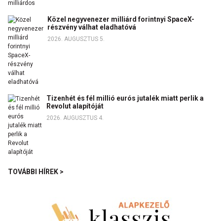
Közel negyvenezer milliárd forintnyi SpaceX-
részvény válhat eladhatóvá
2026. AUGUSZTUS 5.
Tizenhét és fél millió eurós jutalék miatt perlik a
Revolut alapítóját
2026. AUGUSZTUS 4.
TOVÁBBI HÍREK >