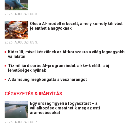
2026. AUGUSZTUS 3.
Olcsó AI-modell érkezett, amely komoly kihívást
jelenthet a nagyoknak
2026. AUGUSZTUS 3.
Kiderült, mivel készülnek az AI-korszakra a világ legnagyobb
vállalatai
Tízmilliárd eurós AI-program indul: a kkv-k előtt is új
lehetőségek nyílnak
A Samsung megkongatta a vészharangot
CÉGVEZETÉS & IRÁNYÍTÁS
Egy ország figyeli a fogyasztást – a
vállalkozások menthetik meg az esti
áramcsúcsokat
2026. AUGUSZTUS 7.