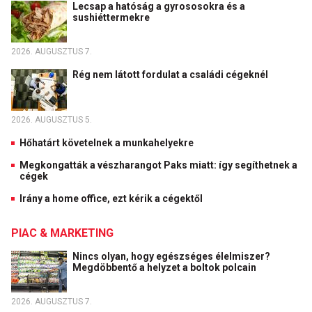
Lecsap a hatóság a gyrososokra és a
sushiéttermekre
2026. AUGUSZTUS 7.
Rég nem látott fordulat a családi cégeknél
2026. AUGUSZTUS 5.
Hőhatárt követelnek a munkahelyekre
Megkongatták a vészharangot Paks miatt: így segíthetnek a
cégek
Irány a home office, ezt kérik a cégektől
PIAC & MARKETING
Nincs olyan, hogy egészséges élelmiszer?
Megdöbbentő a helyzet a boltok polcain
2026. AUGUSZTUS 7.