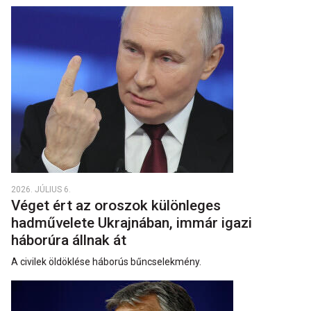
2026. JÚLIUS 6.
Véget ért az oroszok különleges
hadművelete Ukrajnában, immár igazi
háborúra állnak át
A civilek öldöklése háborús bűncselekmény.