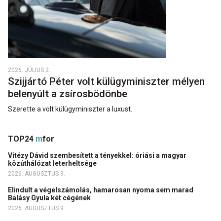
2026. JÚLIUS 2.
Szijjártó Péter volt külügyminiszter mélyen
belenyúlt a zsírosbödönbe
Szerette a volt külügyminiszter a luxust.
TOP24
m
for
Vitézy Dávid szembesített a tényekkel: óriási a magyar
közúthálózat leterheltsége
2026. AUGUSZTUS 9.
Elindult a végelszámolás, hamarosan nyoma sem marad
Balásy Gyula két cégének
2026. AUGUSZTUS 9.