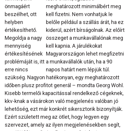
önmagáért
meghatározott minimálbért meg
beszélhet, ott
kell fizetni. Nem vonhatjuk le
helyben
belőle például a szállás árát, ha ez
értékesíthető.
kiderül, azért bírságolnak. Az előírt
Megoldja a nagy
összeget a munkavállalónak meg
mennyiség
kell kapnia. A járulékokat
értékesítésének
Magyarországon lehet megfizetni
problémáját is, itt
a munkavállalók után, ha a 90
erre nincs
napos határt nem lépjük túl.
szükség. Nagyon hatékonyan, egy meghatározott
időben plusz profitot generál – mondta Georg Wohl.
Kisebb termelői kapacitással rendelkező cégeknek,
kkv-knak a vásárokon való megjelenés valóban jó
lehetőség, ezt már konkrét sikersztorik bizonyítják.
Ezért született meg az ötlet, hogy legyen egy
szervezet, amely az ilyen megjelenésekben segít,