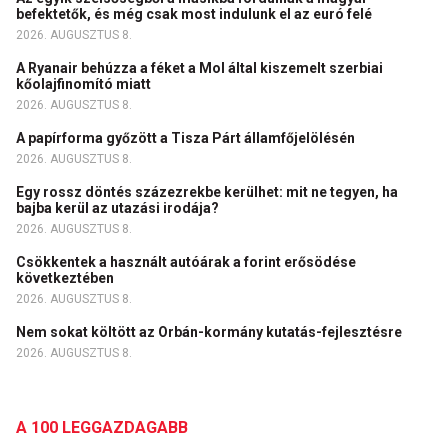
befektetők, és még csak most indulunk el az euró felé
2026. AUGUSZTUS 8.
A Ryanair behúzza a féket a Mol által kiszemelt szerbiai
kőolajfinomító miatt
2026. AUGUSZTUS 8.
A papírforma győzött a Tisza Párt államfőjelölésén
2026. AUGUSZTUS 8.
Egy rossz döntés százezrekbe kerülhet: mit ne tegyen, ha
bajba kerül az utazási irodája?
2026. AUGUSZTUS 8.
Csökkentek a használt autóárak a forint erősödése
következtében
2026. AUGUSZTUS 8.
Nem sokat költött az Orbán-kormány kutatás-fejlesztésre
2026. AUGUSZTUS 8.
A 100 LEGGAZDAGABB