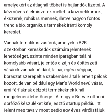
amelyekért az átlagnál többet is hajlandók fizetni. A
kézműves élelmiszerek mellett a kozmetikumok,
ékszerek, ruhák is mennek, illetve nagyon fontos
trend a bio, organikus termékek iránti komoly
kereslet.
Vannak tematikus vásárok, amelyek a B2B
szektorban kereskedők számára jelentenek
lehetőséget, szinte minden iparágban találni
komolyabb vásárt, jelentős dizájn és építészeti
vásárok vannak például, faipar, egészségipar,
borászat szerepelt a szakember által kiemelt példák
között, de van például egy Man’s World nevű vásár,
ami férfiaknak célzott termékeknek kínál
megjelenési lehetőséget. A magyar Berwie otthoni
sörfőző készüléket kifejlesztő startup például itt
jelent meg tavaly, most pedig egy éves várólistájuk