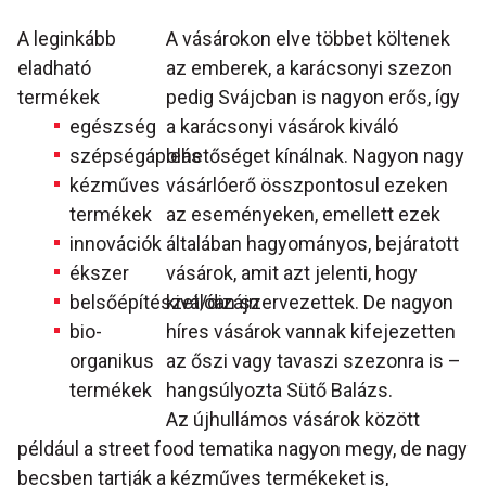
A leginkább
A vásárokon elve többet költenek
eladható
az emberek, a karácsonyi szezon
termékek
pedig Svájcban is nagyon erős, így
egészség
a karácsonyi vásárok kiváló
szépségápolás
lehetőséget kínálnak. Nagyon nagy
kézműves
vásárlóerő összpontosul ezeken
termékek
az eseményeken, emellett ezek
innovációk
általában hagyományos, bejáratott
ékszer
vásárok, amit azt jelenti, hogy
belsőépítészet/dizájn
kiválóan szervezettek. De nagyon
bio-
híres vásárok vannak kifejezetten
organikus
az őszi vagy tavaszi szezonra is –
termékek
hangsúlyozta Sütő Balázs.
Az újhullámos vásárok között
például a street food tematika nagyon megy, de nagy
becsben tartják a kézműves termékeket is,