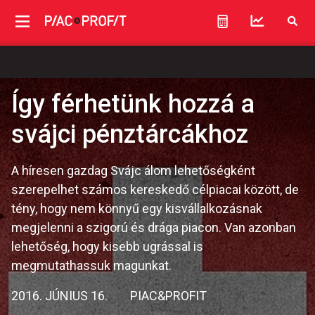
Így férhetünk hozzá a
svájci pénztárcákhoz
A híresen gazdag Svájc álom lehetőségként
szerepelhet számos kereskedő célpiacai között, de
tény, hogy nem könnyű egy kisvállalkozásnak
megjelenni a szigorú és drága piacon. Van azonban
lehetőség, hogy kisebb ugrással is
megmutathassuk magunkat.
2016. JÚNIUS 16.
PIAC&PROFIT