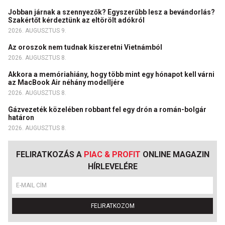
Jobban járnak a szennyezők? Egyszerűbb lesz a bevándorlás?
Szakértőt kérdeztünk az eltörölt adókról
2026. AUGUSZTUS 9.
Az oroszok nem tudnak kiszeretni Vietnámból
2026. AUGUSZTUS 8.
Akkora a memóriahiány, hogy több mint egy hónapot kell várni
az MacBook Air néhány modelljére
2026. AUGUSZTUS 8.
Gázvezeték közelében robbant fel egy drón a román-bolgár
határon
2026. AUGUSZTUS 8.
FELIRATKOZÁS A
PIAC & PROFIT
ONLINE MAGAZIN
HÍRLEVELÉRE
FELIRATKOZOM