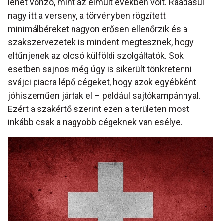
lehet vonzó, mint az elmúlt években volt. Ráadásul
nagy itt a verseny, a törvényben rögzített
minimálbéreket nagyon erősen ellenőrzik és a
szakszervezetek is mindent megtesznek, hogy
eltűnjenek az olcsó külföldi szolgáltatók. Sok
esetben sajnos még úgy is sikerült tönkretenni
svájci piacra lépő cégeket, hogy azok egyébként
jóhiszeműen jártak el – például sajtókampánnyal.
Ezért a szakértő szerint ezen a területen most
inkább csak a nagyobb cégeknek van esélye.