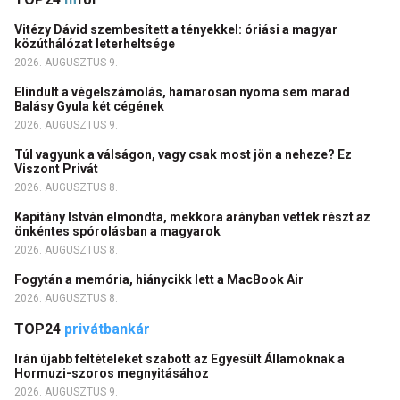
Vitézy Dávid szembesített a tényekkel: óriási a magyar
közúthálózat leterheltsége
2026. AUGUSZTUS 9.
Elindult a végelszámolás, hamarosan nyoma sem marad
Balásy Gyula két cégének
2026. AUGUSZTUS 9.
Túl vagyunk a válságon, vagy csak most jön a neheze? Ez
Viszont Privát
2026. AUGUSZTUS 8.
Kapitány István elmondta, mekkora arányban vettek részt az
önkéntes spórolásban a magyarok
2026. AUGUSZTUS 8.
Fogytán a memória, hiánycikk lett a MacBook Air
2026. AUGUSZTUS 8.
TOP24
privátbankár
Irán újabb feltételeket szabott az Egyesült Államoknak a
Hormuzi-szoros megnyitásához
2026. AUGUSZTUS 9.