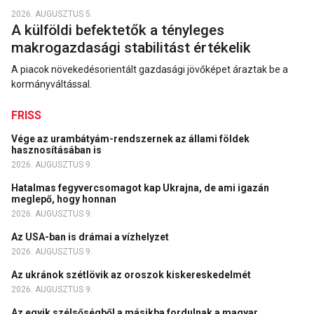
2026. AUGUSZTUS 5.
A külföldi befektetők a tényleges
makrogazdasági stabilitást értékelik
A piacok növekedésorientált gazdasági jövőképet áraztak be a
kormányváltással.
FRISS
Vége az urambátyám-rendszernek az állami földek
hasznosításában is
2026. AUGUSZTUS 9.
Hatalmas fegyvercsomagot kap Ukrajna, de ami igazán
meglepő, hogy honnan
2026. AUGUSZTUS 9.
Az USA-ban is drámai a vízhelyzet
2026. AUGUSZTUS 9.
Az ukránok szétlövik az oroszok kiskereskedelmét
2026. AUGUSZTUS 9.
Az egyik szélsőségből a másikba fordulnak a magyar