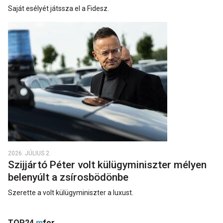
Saját esélyét játssza el a Fidesz.
2026. JÚLIUS 2.
Szijjártó Péter volt külügyminiszter mélyen
belenyúlt a zsírosbödönbe
Szerette a volt külügyminiszter a luxust.
TOP24
m
for