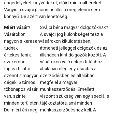
engedélyeket, ügyvédeket, előírt minimálbéreket.
Vagyis a svájci piacon önállóan megjelenni nem
könnyű. De azért van lehetőség!
Miért vásár?
Svájci bér a magyar dolgozóknak?
Vásárokon
A svájci jog különbséget tesz a
nagyon sikeresen
vásárokon kiküldetésben,
tudnak
átmeneti jelleggel dolgozók és az
értékesíteni a
állandóan kint dolgozók között. A
szakember
vásárokon való dolgoztatáshoz
tapasztalatai
általában elég egy utasítás a
szerint a magyar
szerződésben és általában
cégek. Számos
megfelel a magyar
többnapos vásár
munkaszerződés. Emellett
van, szinte
viszont szükség van egy speciális
minden területen.
tájékoztatóra, ami minden
De miért éri meg
munkaszerződéshez kell. A