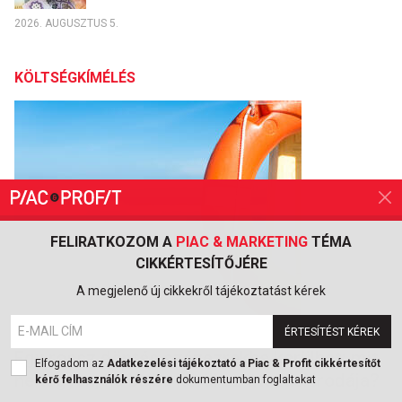
2026. AUGUSZTUS 5.
KÖLTSÉGKÍMÉLÉS
FELIRATKOZOM A
PIAC & MARKETING
TÉMA
CIKKÉRTESÍTŐJÉRE
A megjelenő új cikkekről tájékoztatást kérek
ÉRTESÍTÉST KÉREK
2026. AUGUSZTUS 8.
Egy rossz döntés százezrekbe kerülhet: mit
Elfogadom az
Adatkezelési tájékoztató a Piac & Profit cikkértesítőt
ne tegyen, ha bajba kerül az utazási irodája?
kérő felhasználók részére
dokumentumban foglaltakat