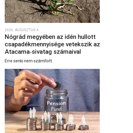
2026. AUGUSZTUS 4.
Nógrád megyében az idén hullott
csapadékmennyisége vetekszik az
Atacama‑sivatag számaival
Erre senki nem számított.