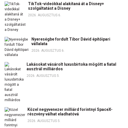
TikTok-videókkal alakítaná át a Disney+
szolgáltatást a Disney
2026. AUGUSZTUS 6.
Nyereségbe fordult Tibor Dávid építőipari
vállalata
2026. AUGUSZTUS 6.
Lakásokat vásárolt luxusbirtoka mögött a fiatal
ausztrál milliárdos
2026. AUGUSZTUS 5.
Közel negyvenezer milliárd forintnyi SpaceX-
részvény válhat eladhatóvá
2026. AUGUSZTUS 5.