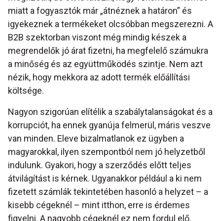
miatt a fogyasztók már „átnéznek a határon” és
igyekeznek a termékeket olcsóbban megszerezni. A
B2B szektorban viszont még mindig készek a
megrendelők jó árat fizetni, ha megfelelő számukra
a minőség és az együttműködés szintje. Nem azt
nézik, hogy mekkora az adott termék előállítási
költsége.
Nagyon szigorúan elítélik a szabálytalanságokat és a
korrupciót, ha ennek gyanúja felmerül, máris veszve
van minden. Eleve bizalmatlanok ez ügyben a
magyarokkal, ilyen szempontból nem jó helyzetből
indulunk. Gyakori, hogy a szerződés előtt teljes
átvilágítást is kérnek. Ugyanakkor például a ki nem
fizetett számlák tekintetében hasonló a helyzet – a
kisebb cégeknél – mint itthon, erre is érdemes
figyelni. A nagyobb cégeknél ez nem fordul elő.