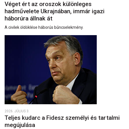
Véget ért az oroszok különleges
hadművelete Ukrajnában, immár igazi
háborúra állnak át
A civilek öldöklése háborús bűncselekmény.
2026. JÚLIUS 3.
Teljes kudarc a Fidesz személyi és tartalmi
megújulása