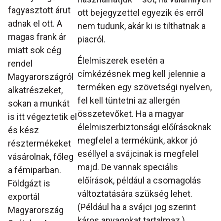
fagyasztott árut
ott bejegyzettel egyezik és erről
adnak el ott. A
nem tudunk, akár ki is tilthatnak a
magas frank ár
piacról.
miatt sok cég
Élelmiszerek esetén a
rendel
címkézésnek meg kell jelennie a
Magyarországról
terméken egy szövetségi nyelven,
alkatrészeket,
fel kell tüntetni az allergén
sokan a munkát
összetevőket. Ha a magyar
is itt végeztetik el
élelmiszerbiztonsági előírásoknak
és kész
megfelel a termékünk, akkor jó
résztermékeket
eséllyel a svájcinak is megfelel
vásárolnak, főleg
majd. De vannak speciális
a fémiparban.
előírások, például a csomagolás
Földgázt is
változtatására szükség lehet.
exportál
(Például ha a svájci jog szerint
Magyarország
káros anyagokat tartalmaz.)