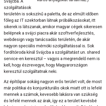
Svájcba. A
szolgáltatások
területén is sokszínű a paletta, de az elmúlt időben
főleg az IT szektorban látnak próbálkozásokat, itt
sikerek is látszanak, amikor magyar cégek sikeresen
belépnek a svájci piacra akár szoftverfejlesztés,
webdesign vagy tanácsadás területén, de akár
nagyon speciális mérnöki szolgáltatással is. Sok
fordítóiroda kínál Svájcba a szolgáltatást un. shared
service-en keresztül – vagyis a megrendelő nem is
kell, hogy észrevegye, hogy Magyarországon
keresztül szolgáltatnak neki.
Az építőipar sokáig nagyon erős terület volt, de most
már politikai és konjunkturális okok miatt ott is lefelé
mennek a számok, kevesebb lakásra van szükség
és lefelé mennek az árak, így ez a terület kevésbé