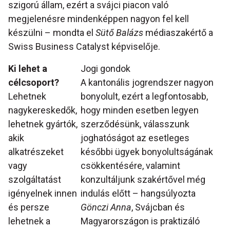
szigorú állam, ezért a svájci piacon való
megjelenésre mindenképpen nagyon fel kell
készülni – mondta el
Sütő Balázs
médiaszakértő a
Swiss Business Catalyst képviselője.
Ki lehet a
Jogi gondok
célcsoport?
A kantonális jogrendszer nagyon
Lehetnek
bonyolult, ezért a legfontosabb,
nagykereskedők,
hogy minden esetben legyen
lehetnek gyártók,
szerződésünk, válasszunk
akik
joghatóságot az esetleges
alkatrészeket
későbbi ügyek bonyolultságának
vagy
csökkentésére, valamint
szolgáltatást
konzultáljunk szakértővel még
igényelnek innen
indulás előtt – hangsúlyozta
és persze
Gönczi Anna
, Svájcban és
lehetnek a
Magyarországon is praktizáló