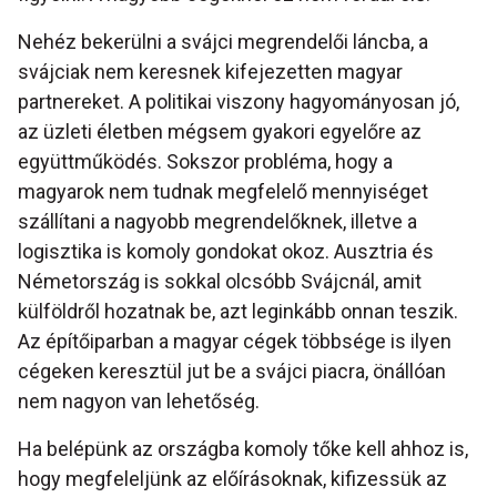
Nehéz bekerülni a svájci megrendelői láncba, a
svájciak nem keresnek kifejezetten magyar
partnereket. A politikai viszony hagyományosan jó,
az üzleti életben mégsem gyakori egyelőre az
együttműködés. Sokszor probléma, hogy a
magyarok nem tudnak megfelelő mennyiséget
szállítani a nagyobb megrendelőknek, illetve a
logisztika is komoly gondokat okoz. Ausztria és
Németország is sokkal olcsóbb Svájcnál, amit
külföldről hozatnak be, azt leginkább onnan teszik.
Az építőiparban a magyar cégek többsége is ilyen
cégeken keresztül jut be a svájci piacra, önállóan
nem nagyon van lehetőség.
Ha belépünk az országba komoly tőke kell ahhoz is,
hogy megfeleljünk az előírásoknak, kifizessük az