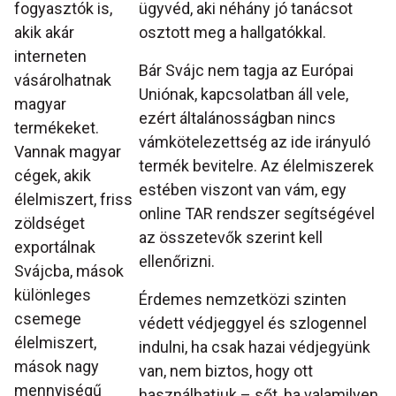
fogyasztók is,
ügyvéd, aki néhány jó tanácsot
akik akár
osztott meg a hallgatókkal.
interneten
Bár Svájc nem tagja az Európai
vásárolhatnak
Uniónak, kapcsolatban áll vele,
magyar
ezért általánosságban nincs
termékeket.
vámkötelezettség az ide irányuló
Vannak magyar
termék bevitelre. Az élelmiszerek
cégek, akik
estében viszont van vám, egy
élelmiszert, friss
online TAR rendszer segítségével
zöldséget
az összetevők szerint kell
exportálnak
ellenőrizni.
Svájcba, mások
különleges
Érdemes nemzetközi szinten
csemege
védett védjeggyel és szlogennel
élelmiszert,
indulni, ha csak hazai védjegyünk
mások nagy
van, nem biztos, hogy ott
mennyiségű
használhatjuk – sőt, ha valamilyen