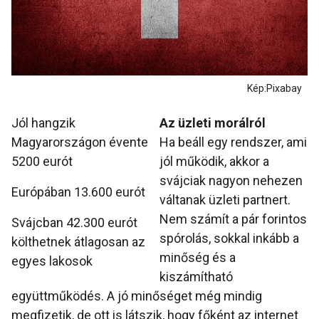
Kép:Pixabay
Jól hangzik
Az üzleti morálról
Magyarországon évente
Ha beáll egy rendszer, ami
5200 eurót
jól működik, akkor a
svájciak nagyon nehezen
Európában 13.600 eurót
váltanak üzleti partnert.
Nem számít a pár forintos
Svájcban 42.300 eurót
spórolás, sokkal inkább a
költhetnek átlagosan az
minőség és a
egyes lakosok
kiszámítható
együttműködés. A jó minőséget még mindig
megfizetik, de ott is látszik, hogy főként az internet