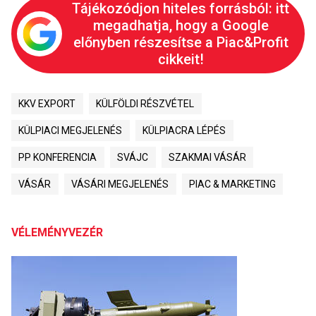
Tájékozódjon hiteles forrásból: itt
megadhatja, hogy a Google
előnyben részesítse a Piac&Profit
cikkeit!
KKV EXPORT
KÜLFÖLDI RÉSZVÉTEL
KÜLPIACI MEGJELENÉS
KÜLPIACRA LÉPÉS
PP KONFERENCIA
SVÁJC
SZAKMAI VÁSÁR
VÁSÁR
VÁSÁRI MEGJELENÉS
PIAC & MARKETING
VÉLEMÉNYVEZÉR