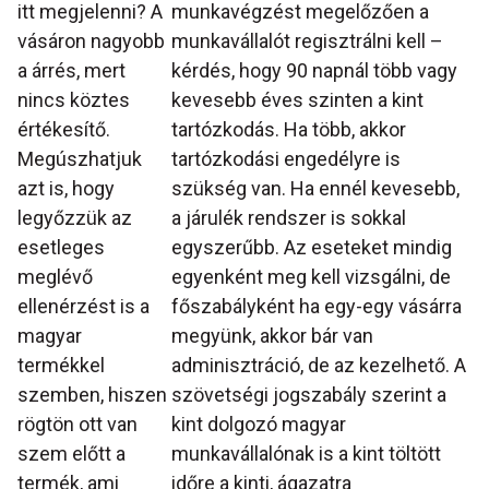
itt megjelenni? A
munkavégzést megelőzően a
vásáron nagyobb
munkavállalót regisztrálni kell –
a árrés, mert
kérdés, hogy 90 napnál több vagy
nincs köztes
kevesebb éves szinten a kint
értékesítő.
tartózkodás. Ha több, akkor
Megúszhatjuk
tartózkodási engedélyre is
azt is, hogy
szükség van. Ha ennél kevesebb,
legyőzzük az
a járulék rendszer is sokkal
esetleges
egyszerűbb. Az eseteket mindig
meglévő
egyenként meg kell vizsgálni, de
ellenérzést is a
főszabályként ha egy-egy vásárra
magyar
megyünk, akkor bár van
termékkel
adminisztráció, de az kezelhető. A
szemben, hiszen
szövetségi jogszabály szerint a
rögtön ott van
kint dolgozó magyar
szem előtt a
munkavállalónak is a kint töltött
termék, ami
időre a kinti, ágazatra