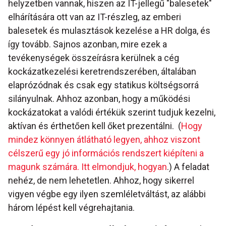
helyzetben vannak, hiszen az IT-jellegű "balesetek"
elhárítására ott van az IT-részleg, az emberi
balesetek és mulasztások kezelése a HR dolga, és
így tovább. Sajnos azonban, mire ezek a
tevékenységek összeírásra kerülnek a cég
kockázatkezelési keretrendszerében, általában
elaprózódnak és csak egy statikus költségsorrá
silányulnak. Ahhoz azonban, hogy a működési
kockázatokat a valódi értékük szerint tudjuk kezelni,
aktívan és érthetően kell őket prezentálni. (
Hogy
mindez könnyen átlátható legyen, ahhoz viszont
célszerű egy jó információs rendszert kiépíteni a
magunk számára. Itt elmondjuk, hogyan
.) A feladat
nehéz, de nem lehetetlen. Ahhoz, hogy sikerrel
vigyen végbe egy ilyen szemléletváltást, az alábbi
három lépést kell végrehajtania.