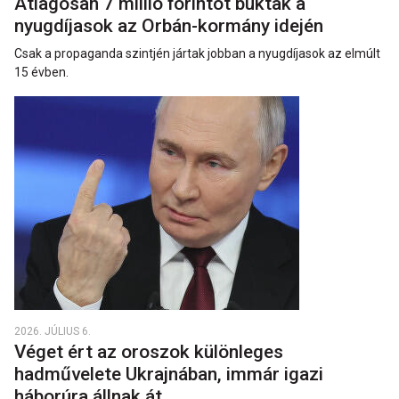
Átlagosan 7 millió forintot buktak a
nyugdíjasok az Orbán-kormány idején
Csak a propaganda szintjén jártak jobban a nyugdíjasok az elmúlt
15 évben.
2026. JÚLIUS 6.
Véget ért az oroszok különleges
hadművelete Ukrajnában, immár igazi
háborúra állnak át