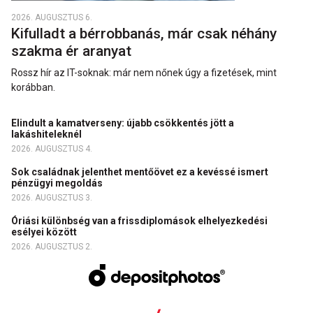
2026. AUGUSZTUS 6.
Kifulladt a bérrobbanás, már csak néhány
szakma ér aranyat
Rossz hír az IT-soknak: már nem nőnek úgy a fizetések, mint
korábban.
Elindult a kamatverseny: újabb csökkentés jött a
lakáshiteleknél
2026. AUGUSZTUS 4.
Sok családnak jelenthet mentőövet ez a kevéssé ismert
pénzügyi megoldás
2026. AUGUSZTUS 3.
Óriási különbség van a frissdiplomások elhelyezkedési
esélyei között
2026. AUGUSZTUS 2.