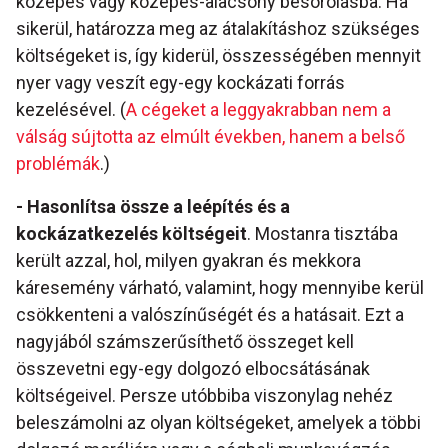
közepes vagy közepes-alacsony besorolásba. Ha
sikerül, határozza meg az átalakításhoz szükséges
költségeket is, így kiderül, összességében mennyit
nyer vagy veszít egy-egy kockázati forrás
kezelésével. (
A cégeket a leggyakrabban nem a
válság sújtotta az elmúlt években, hanem a belső
problémák
.)
- Hasonlítsa össze a leépítés és a
kockázatkezelés költségeit
. Mostanra tisztába
került azzal, hol, milyen gyakran és mekkora
káresemény várható, valamint, hogy mennyibe kerül
csökkenteni a valószínűségét és a hatásait. Ezt a
nagyjából számszerűsíthető összeget kell
összevetni egy-egy dolgozó elbocsátásának
költségeivel. Persze utóbbiba viszonylag nehéz
beleszámolni az olyan költségeket, amelyek a többi