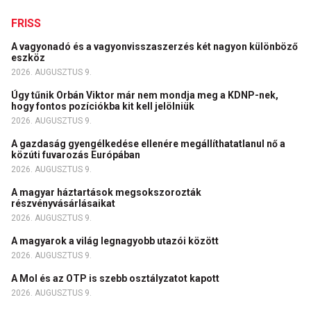
FRISS
A vagyonadó és a vagyonvisszaszerzés két nagyon különböző
eszköz
2026. AUGUSZTUS 9.
Úgy tűnik Orbán Viktor már nem mondja meg a KDNP-nek,
hogy fontos pozíciókba kit kell jelölniük
2026. AUGUSZTUS 9.
A gazdaság gyengélkedése ellenére megállíthatatlanul nő a
közúti fuvarozás Európában
2026. AUGUSZTUS 9.
A magyar háztartások megsokszorozták
részvényvásárlásaikat
2026. AUGUSZTUS 9.
A magyarok a világ legnagyobb utazói között
2026. AUGUSZTUS 9.
A Mol és az OTP is szebb osztályzatot kapott
2026. AUGUSZTUS 9.