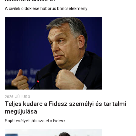
A civilek öldöklése háborús bűncselekmény.
2026. JÚLIUS 3.
Teljes kudarc a Fidesz személyi és tartalmi
megújulása
Saját esélyét játssza el a Fidesz.