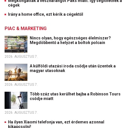
Megkongatták a vészharangot Paks miatt: így segíthetnek a
cégek
Irány a home office, ezt kérik a cégektől
PIAC & MARKETING
Nincs olyan, hogy egészséges élelmiszer?
Megdöbbentő a helyzet a boltok polcain
2026. AUGUSZTUS 7.
A külföldi utazási iroda csődje után üzentek a
magyar utasoknak
2026. AUGUSZTUS 7.
Több száz utas kerülhet bajba a Robinson Tours
csődje miatt
2026. AUGUSZTUS 7.
Ha ilyen Xiaomi telefonja van, ezt érdemes azonnal
kikapcsolni!