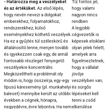
- Határozza meg a veszélyeket
Tíz fontos jel,
és az értéküket.
Az első lépés,
hogy valami
hogy nevén nevezi a dolgokat:
nagyon nincs
emberekhez, folyamatokhoz,
rendben
rendszerekhez, külső
A legjobb
eseményekhez köthető veszélyek.
cégvezetők is
Ha ez a gyűjtés túl széleskörű és
képesek elsiklani
általánosító lenne, menjen tovább
olyan jelek felett,
és igyekezzen csak egy, de annál
amelyek arra
fontosabb részleget fenyegető
figyelmeztetnek,
veszélyekre koncentrálni.
hogy a vállalat
Megközelítheti a problémát oly
jövője
módon is, hogy összeírja, egy-egy
veszélyben van,
típusú káresemény (pl. munkahelyi
és sürgős
baleset) mennyibe került az utóbbi
lépéseket kell
években a cégnek, hónapra,
tenni a csőd
negyedévre, évre lebontva. Ha nem
elkerülése