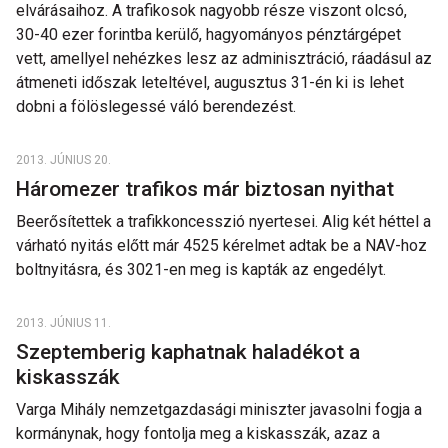
elvárásaihoz. A trafikosok nagyobb része viszont olcsó,
30-40 ezer forintba kerülő, hagyományos pénztárgépet
vett, amellyel nehézkes lesz az adminisztráció, ráadásul az
átmeneti időszak leteltével, augusztus 31-én ki is lehet
dobni a fölöslegessé váló berendezést.
2013. JÚNIUS 20.
Háromezer trafikos már biztosan nyithat
Beerősítettek a trafikkoncesszió nyertesei. Alig két héttel a
várható nyitás előtt már 4525 kérelmet adtak be a NAV-hoz
boltnyitásra, és 3021-en meg is kapták az engedélyt.
2013. JÚNIUS 11.
Szeptemberig kaphatnak haladékot a
kiskasszák
Varga Mihály nemzetgazdasági miniszter javasolni fogja a
kormánynak, hogy fontolja meg a kiskasszák, azaz a