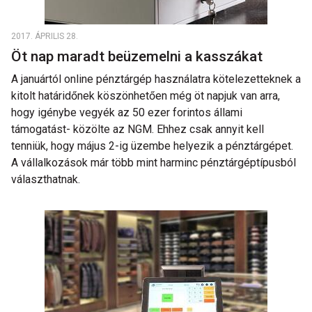
2017. ÁPRILIS 28.
Öt nap maradt beüzemelni a kasszákat
A januártól online pénztárgép használatra kötelezetteknek a
kitolt határidőnek köszönhetően még öt napjuk van arra,
hogy igénybe vegyék az 50 ezer forintos állami
támogatást- közölte az NGM. Ehhez csak annyit kell
tenniük, hogy május 2-ig üzembe helyezik a pénztárgépet.
A vállalkozások már több mint harminc pénztárgéptípusból
választhatnak.