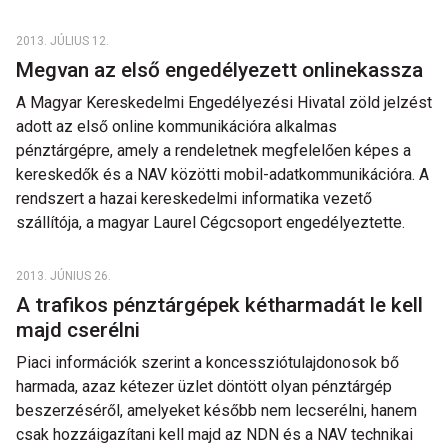
2013. JÚLIUS 12.
Megvan az első engedélyezett onlinekassza
A Magyar Kereskedelmi Engedélyezési Hivatal zöld jelzést
adott az első online kommunikációra alkalmas
pénztárgépre, amely a rendeletnek megfelelően képes a
kereskedők és a NAV közötti mobil-adatkommunikációra. A
rendszert a hazai kereskedelmi informatika vezető
szállítója, a magyar Laurel Cégcsoport engedélyeztette.
2013. JÚNIUS 26.
A trafikos pénztárgépek kétharmadát le kell
majd cserélni
Piaci információk szerint a koncessziótulajdonosok bő
harmada, azaz kétezer üzlet döntött olyan pénztárgép
beszerzéséről, amelyeket később nem lecserélni, hanem
csak hozzáigazítani kell majd az NDN és a NAV technikai