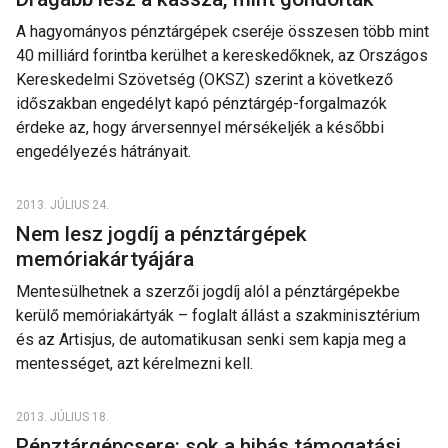
A hagyományos pénztárgépek cseréje összesen több mint
40 milliárd forintba kerülhet a kereskedőknek, az Országos
Kereskedelmi Szövetség (OKSZ) szerint a következő
időszakban engedélyt kapó pénztárgép-forgalmazók
érdeke az, hogy árversennyel mérsékeljék a későbbi
engedélyezés hátrányait.
2013. JÚLIUS 24.
Nem lesz jogdíj a pénztárgépek
memóriakártyájára
Mentesülhetnek a szerzői jogdíj alól a pénztárgépekbe
kerülő memóriakártyák – foglalt állást a szakminisztérium
és az Artisjus, de automatikusan senki sem kapja meg a
mentességet, azt kérelmezni kell.
2013. JÚLIUS 18.
Pénztárgépcsere: sok a hibás támogatási