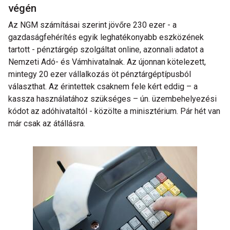
végén
Az NGM számításai szerint jövőre 230 ezer - a
gazdaságfehérítés egyik leghatékonyabb eszközének
tartott - pénztárgép szolgáltat online, azonnali adatot a
Nemzeti Adó- és Vámhivatalnak. Az újonnan kötelezett,
mintegy 20 ezer vállalkozás öt pénztárgéptípusból
választhat. Az érintettek csaknem fele kért eddig – a
kassza használatához szükséges – ún. üzembehelyezési
kódot az adóhivataltól - közölte a minisztérium. Pár hét van
már csak az átállásra.