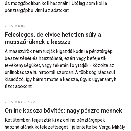
és mozgóboltban kell használni. Utólag sem kell a
pénztárgépbe vinni az adatokat.
2016. MÁJUS 11.
Felesleges, de elviselhetetlen súly a
masszőröknek a kassza
A masszőrök nem tudják kigazdálkodni a pénztárgép
beszerzését és használatát, ezért vagy befejezik
tevékenységüket, vagy feketén folytatják - közölte az
onlinekassza.hu hírportál szerdán. A többség ráadásul
kisadózó, így bármit mutat a kassza, úgyis ugyanannyit
fizet adóként.
2016. MÁRCIUS 22.
Online kassza bővítés: nagy pénzre mennek
Két ütemben terjesztik ki az online pénztárgépek
használatának kötelezettségét - jelentette be Varga Mihály