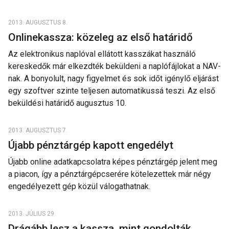
2013. AUGUSZTUS 8.
Onlinekassza: közeleg az első határidő
Az elektronikus naplóval ellátott kasszákat használó
kereskedők már elkezdték beküldeni a naplófájlokat a NAV-
nak. A bonyolult, nagy figyelmet és sok időt igénylő eljárást
egy szoftver szinte teljesen automatikussá teszi. Az első
beküldési határidő augusztus 10.
2013. AUGUSZTUS 7.
Újabb pénztárgép kapott engedélyt
Újabb online adatkapcsolatra képes pénztárgép jelent meg
a piacon, így a pénztárgépcserére kötelezettek már négy
engedélyezett gép közül válogathatnak.
2013. JÚLIUS 29.
Drágább lesz a kassza, mint gondolták