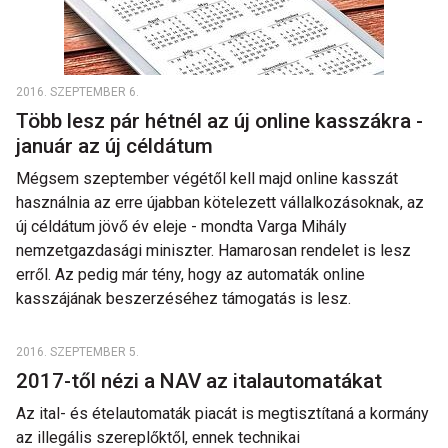
2016. SZEPTEMBER 6.
Több lesz pár hétnél az új online kasszákra -
január az új céldátum
Mégsem szeptember végétől kell majd online kasszát
használnia az erre újabban kötelezett vállalkozásoknak, az
új céldátum jövő év eleje - mondta Varga Mihály
nemzetgazdasági miniszter. Hamarosan rendelet is lesz
erről. Az pedig már tény, hogy az automaták online
kasszájának beszerzéséhez támogatás is lesz.
2016. SZEPTEMBER 5.
2017-től nézi a NAV az italautomatákat
Az ital- és ételautomaták piacát is megtisztítaná a kormány
az illegális szereplőktől, ennek technikai