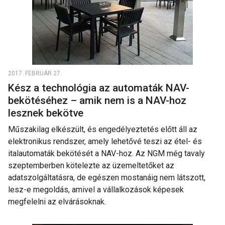
2017. FEBRUÁR 27.
Kész a technológia az automaták NAV-
bekötéséhez – amik nem is a NAV-hoz
lesznek bekötve
Műszakilag elkészült, és engedélyeztetés előtt áll az
elektronikus rendszer, amely lehetővé teszi az étel- és
italautomaták bekötését a NAV-hoz. Az NGM még tavaly
szeptemberben kötelezte az üzemeltetőket az
adatszolgáltatásra, de egészen mostanáig nem látszott,
lesz-e megoldás, amivel a vállalkozások képesek
megfelelni az elvárásoknak.