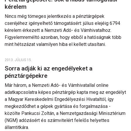
kérelem
Nincs még tömeges jelentkezés a pénztárgépek
cseréjéhez igényelhető támogatásért: július elejéig 6794
kérelem érkezett a Nemzeti Adó- és Vámhivatalhoz.
Figyelemreméltó azonban, hogy ebből a hatóságnak több
mint hétszázat valamilyen hiba el kellett utasítani.
2013. JÚLIUS 15.
Sorra adják ki az engedélyeket a
pénztárgépekre
Már három, a Nemzeti Adó- és Vámhivatallal online
adatkapcsolatra képes pénztárgép kapta meg az engedélyt
a Magyar Kereskedelmi Engedélyezési Hivataltól, így
megkezdődhet a gépek gyártása és forgalmazása -
közölte Pankucsi Zoltán, a Nemzetgazdasági Minisztérium
(NGM) adózásért és számvitelért felelős helyettes
államtitkára.