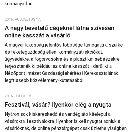
kormányinfón.
2016. AUGUSZTUS 17.
A nagy bevételű cégeknél látna szívesen
online kasszát a vásárló
A magyar lakosság jelentős többsége támogatja a szürke-
és feketegazdaság elleni kormányzati akciókat,
ügyvédekre, a fogorvosokra és a plasztikai sebészekre
terjesztenék ki például az online kasszát - derül ki a
Nézőpont Intézet Gazdaságfehérítési Kerekasztalának
legfrissebb közvélemény-kutatásából.
2016. JÚLIUS 15.
Fesztivál, vásár? Ilyenkor elég a nyugta
Nyáron sok kiskereskedő és vendéglátó kitelepül a
vásárokra, fesztiválokra. Ilyenkor is kell nyugtát adniuk a
vásárlóknak, de online pénztárgépet csak üzlethelyiségben