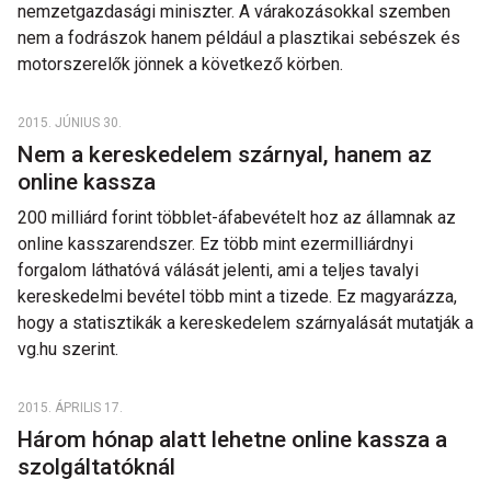
nemzetgazdasági miniszter. A várakozásokkal szemben
nem a fodrászok hanem például a plasztikai sebészek és
motorszerelők jönnek a következő körben.
2015. JÚNIUS 30.
Nem a kereskedelem szárnyal, hanem az
online kassza
200 milliárd forint többlet-áfabevételt hoz az államnak az
online kasszarendszer. Ez több mint ezermilliárdnyi
forgalom láthatóvá válását jelenti, ami a teljes tavalyi
kereskedelmi bevétel több mint a tizede. Ez magyarázza,
hogy a statisztikák a kereskedelem szárnyalását mutatják a
vg.hu szerint.
2015. ÁPRILIS 17.
Három hónap alatt lehetne online kassza a
szolgáltatóknál