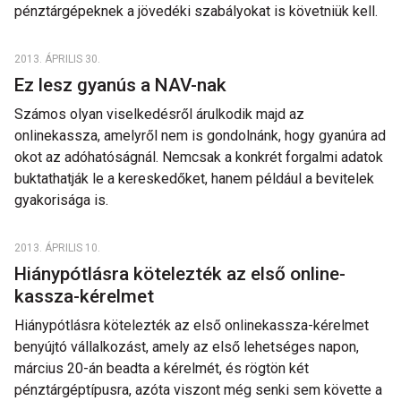
pénztárgépeknek a jövedéki szabályokat is követniük kell.
2013. ÁPRILIS 30.
Ez lesz gyanús a NAV-nak
Számos olyan viselkedésről árulkodik majd az
onlinekassza, amelyről nem is gondolnánk, hogy gyanúra ad
okot az adóhatóságnál. Nemcsak a konkrét forgalmi adatok
buktathatják le a kereskedőket, hanem például a bevitelek
gyakorisága is.
2013. ÁPRILIS 10.
Hiánypótlásra kötelezték az első online-
kassza-kérelmet
Hiánypótlásra kötelezték az első onlinekassza-kérelmet
benyújtó vállalkozást, amely az első lehetséges napon,
március 20-án beadta a kérelmét, és rögtön két
pénztárgéptípusra, azóta viszont még senki sem követte a