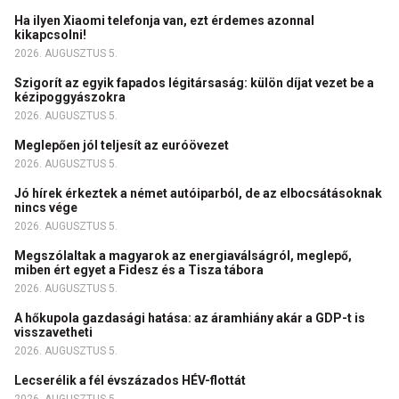
Ha ilyen Xiaomi telefonja van, ezt érdemes azonnal
kikapcsolni!
2026. AUGUSZTUS 5.
Szigorít az egyik fapados légitársaság: külön díjat vezet be a
kézipoggyászokra
2026. AUGUSZTUS 5.
Meglepően jól teljesít az euróövezet
2026. AUGUSZTUS 5.
Jó hírek érkeztek a német autóiparból, de az elbocsátásoknak
nincs vége
2026. AUGUSZTUS 5.
Megszólaltak a magyarok az energiaválságról, meglepő,
miben ért egyet a Fidesz és a Tisza tábora
2026. AUGUSZTUS 5.
A hőkupola gazdasági hatása: az áramhiány akár a GDP-t is
visszavetheti
2026. AUGUSZTUS 5.
Lecserélik a fél évszázados HÉV-flottát