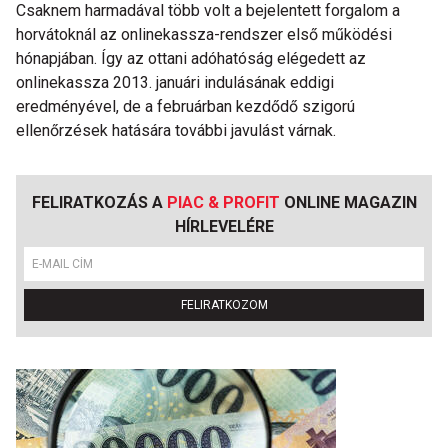
Csaknem harmadával több volt a bejelentett forgalom a
horvátoknál az onlinekassza-rendszer első működési
hónapjában. Így az ottani adóhatóság elégedett az
onlinekassza 2013. januári indulásának eddigi
eredményével, de a februárban kezdődő szigorú
ellenőrzések hatására további javulást várnak.
FELIRATKOZÁS A
PIAC & PROFIT
ONLINE MAGAZIN
HÍRLEVELÉRE
FELIRATKOZOM