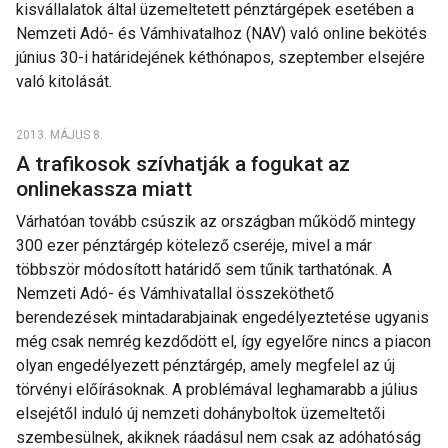
kisvállalatok által üzemeltetett pénztárgépek esetében a
Nemzeti Adó- és Vámhivatalhoz (NAV) való online bekötés
június 30-i határidejének kéthónapos, szeptember elsejére
való kitolását.
2013. MÁJUS 8.
A trafikosok szívhatják a fogukat az
onlinekassza miatt
Várhatóan tovább csúszik az országban működő mintegy
300 ezer pénztárgép kötelező cseréje, mivel a már
többször módosított határidő sem tűnik tarthatónak. A
Nemzeti Adó- és Vámhivatallal összeköthető
berendezések mintadarabjainak engedélyeztetése ugyanis
még csak nemrég kezdődött el, így egyelőre nincs a piacon
olyan engedélyezett pénztárgép, amely megfelel az új
törvényi előírásoknak. A problémával leghamarabb a július
elsejétől induló új nemzeti dohányboltok üzemeltetői
szembesülnek, akiknek ráadásul nem csak az adóhatóság