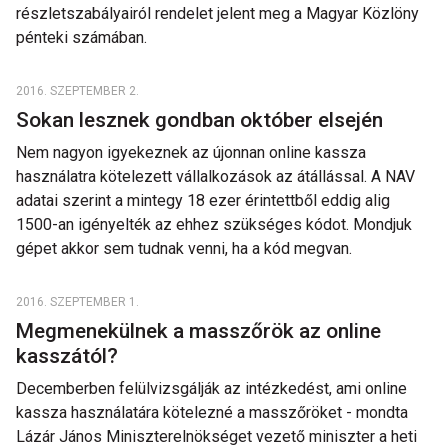
részletszabályairól rendelet jelent meg a Magyar Közlöny
pénteki számában.
2016. SZEPTEMBER 2.
Sokan lesznek gondban október elsején
Nem nagyon igyekeznek az újonnan online kassza
használatra kötelezett vállalkozások az átállással. A NAV
adatai szerint a mintegy 18 ezer érintettből eddig alig
1500-an igényelték az ehhez szükséges kódot. Mondjuk
gépet akkor sem tudnak venni, ha a kód megvan.
2016. SZEPTEMBER 1.
Megmenekülnek a masszőrök az online
kasszától?
Decemberben felülvizsgálják az intézkedést, ami online
kassza használatára kötelezné a masszőröket - mondta
Lázár János Miniszterelnökséget vezető miniszter a heti