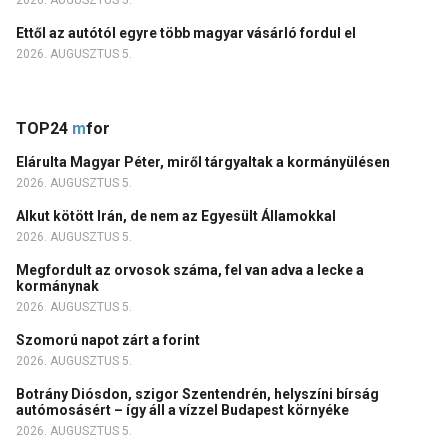
2026. AUGUSZTUS 5.
Ettől az autótól egyre több magyar vásárló fordul el
2026. AUGUSZTUS 5.
TOP24
m
for
Elárulta Magyar Péter, miről tárgyaltak a kormányülésen
2026. AUGUSZTUS 5.
Alkut kötött Irán, de nem az Egyesült Államokkal
2026. AUGUSZTUS 5.
Megfordult az orvosok száma, fel van adva a lecke a
kormánynak
2026. AUGUSZTUS 5.
Szomorú napot zárt a forint
2026. AUGUSZTUS 5.
Botrány Diósdon, szigor Szentendrén, helyszíni bírság
autómosásért – így áll a vízzel Budapest környéke
2026. AUGUSZTUS 5.