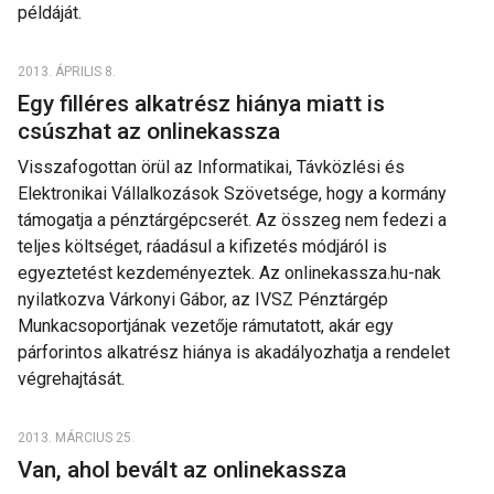
példáját.
2013. ÁPRILIS 8.
Egy filléres alkatrész hiánya miatt is
csúszhat az onlinekassza
Visszafogottan örül az Informatikai, Távközlési és
Elektronikai Vállalkozások Szövetsége, hogy a kormány
támogatja a pénztárgépcserét. Az összeg nem fedezi a
teljes költséget, ráadásul a kifizetés módjáról is
egyeztetést kezdeményeztek. Az onlinekassza.hu-nak
nyilatkozva Várkonyi Gábor, az IVSZ Pénztárgép
Munkacsoportjának vezetője rámutatott, akár egy
párforintos alkatrész hiánya is akadályozhatja a rendelet
végrehajtását.
2013. MÁRCIUS 25.
Van, ahol bevált az onlinekassza