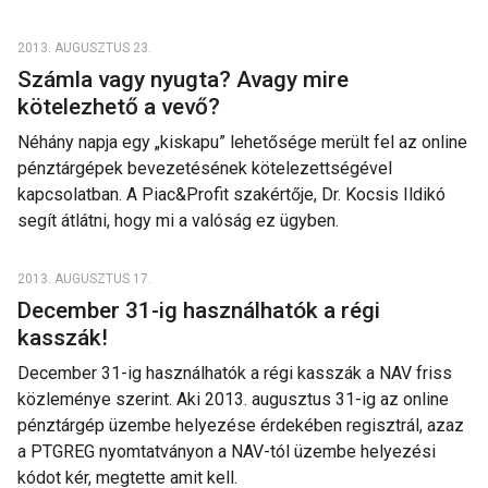
2013. AUGUSZTUS 23.
Számla vagy nyugta? Avagy mire
kötelezhető a vevő?
Néhány napja egy „kiskapu” lehetősége merült fel az online
pénztárgépek bevezetésének kötelezettségével
kapcsolatban. A Piac&Profit szakértője, Dr. Kocsis Ildikó
segít átlátni, hogy mi a valóság ez ügyben.
2013. AUGUSZTUS 17.
December 31-ig használhatók a régi
kasszák!
December 31-ig használhatók a régi kasszák a NAV friss
közleménye szerint. Aki 2013. augusztus 31-ig az online
pénztárgép üzembe helyezése érdekében regisztrál, azaz
a PTGREG nyomtatványon a NAV-tól üzembe helyezési
kódot kér, megtette amit kell.