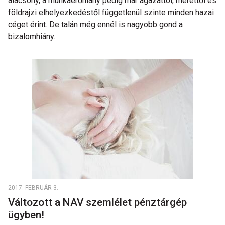
alacsony, a munkaerőhiány pedig már ágazattól, mérettől és
földrajzi elhelyezkedéstől függetlenül szinte minden hazai
céget érint. De talán még ennél is nagyobb gond a
bizalomhiány.
2017. FEBRUÁR 3.
Változott a NAV szemlélet pénztárgép
ügyben!