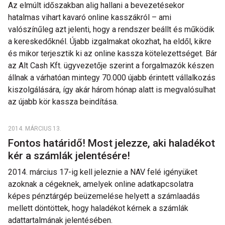
Az elmúlt időszakban alig hallani a bevezetésekor
hatalmas vihart kavaró online kasszákról – ami
valószínűleg azt jelenti, hogy a rendszer beállt és működik
a kereskedőknél. Újabb izgalmakat okozhat, ha eldől, kikre
és mikor terjesztik ki az online kassza kötelezettséget. Bár
az Alt Cash Kft. ügyvezetője szerint a forgalmazók készen
állnak a várhatóan mintegy 70.000 újabb érintett vállalkozás
kiszolgálására, így akár három hónap alatt is megvalósulhat
az újabb kör kassza beindítása.
2014. MÁRCIUS 13.
Fontos határidő! Most jelezze, aki haladékot
kér a számlák jelentésére!
2014. március 17-ig kell jeleznie a NAV felé igényüket
azoknak a cégeknek, amelyek online adatkapcsolatra
képes pénztárgép beüzemelése helyett a számlaadás
mellett döntöttek, hogy haladékot kérnek a számlák
adattartalmának jelentésében.