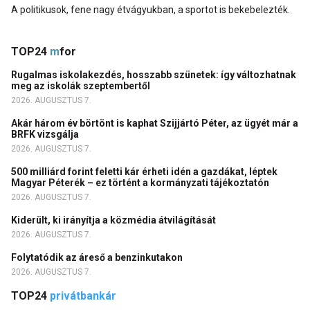
A politikusok, fene nagy étvágyukban, a sportot is bekebelezték.
TOP24
m
for
Rugalmas iskolakezdés, hosszabb szünetek: így változhatnak
meg az iskolák szeptembertől
2026. AUGUSZTUS 7.
Akár három év börtönt is kaphat Szijjártó Péter, az ügyét már a
BRFK vizsgálja
2026. AUGUSZTUS 7.
500 milliárd forint feletti kár érheti idén a gazdákat, léptek
Magyar Péterék – ez történt a kormányzati tájékoztatón
2026. AUGUSZTUS 7.
Kiderült, ki irányítja a közmédia átvilágítását
2026. AUGUSZTUS 7.
Folytatódik az áreső a benzinkutakon
2026. AUGUSZTUS 7.
TOP24
privátbankár