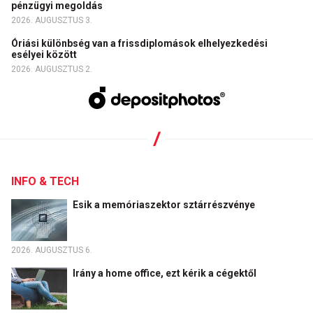
pénzügyi megoldás
2026. AUGUSZTUS 3.
Óriási különbség van a frissdiplomások elhelyezkedési
esélyei között
2026. AUGUSZTUS 2.
INFO & TECH
Esik a memóriaszektor sztárrészvénye
2026. AUGUSZTUS 6.
Irány a home office, ezt kérik a cégektől