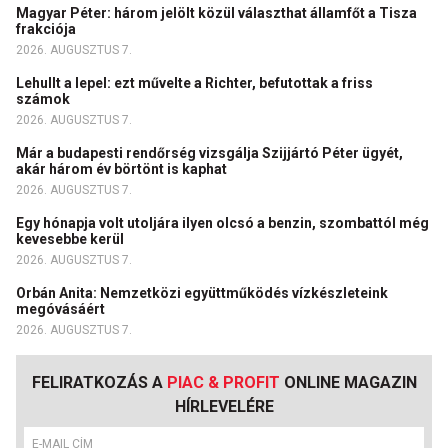
Magyar Péter: három jelölt közül választhat államfőt a Tisza
frakciója
2026. AUGUSZTUS 7.
Lehullt a lepel: ezt művelte a Richter, befutottak a friss
számok
2026. AUGUSZTUS 7.
Már a budapesti rendőrség vizsgálja Szijjártó Péter ügyét,
akár három év börtönt is kaphat
2026. AUGUSZTUS 7.
Egy hónapja volt utoljára ilyen olcsó a benzin, szombattól még
kevesebbe kerül
2026. AUGUSZTUS 7.
Orbán Anita: Nemzetközi együttműködés vízkészleteink
megóvásáért
2026. AUGUSZTUS 7.
FELIRATKOZÁS A
PIAC & PROFIT
ONLINE MAGAZIN
HÍRLEVELÉRE