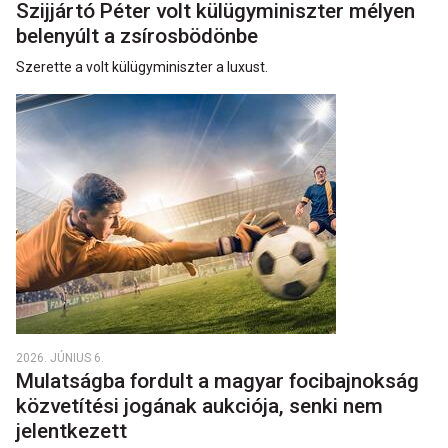
Szijjártó Péter volt külügyminiszter mélyen
belenyúlt a zsírosbödönbe
Szerette a volt külügyminiszter a luxust.
2026. JÚNIUS 6.
Mulatságba fordult a magyar focibajnokság
közvetítési jogának aukciója, senki nem
jelentkezett