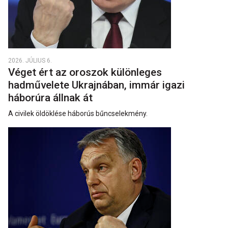
2026. JÚLIUS 6.
Véget ért az oroszok különleges
hadművelete Ukrajnában, immár igazi
háborúra állnak át
A civilek öldöklése háborús bűncselekmény.