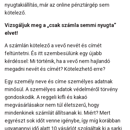
nyugtakiállítás, már az online pénztárgép sem
kötelező.
Vizsgáljuk meg a „csak számla semmi nyugta”
elvet!
A számlán kötelező a vevő nevét és címét
feltüntetni. És itt szembesülünk egy újabb
kérdéssel: Mi történik, ha a vevő nem hajlandó
megadni nevét és címét? Kötelezhető erre?
Egy személy neve és címe személyes adatnak
minősül. A személyes adatok védelméről törvény
gondoskodik. A reggeli kifli és kakaó
megvásárlásakor nem túl életszerű, hogy
mindenkinek számlát állítsanak ki. Miért? Mert
egyrészt sok időt venne igénybe, így míg korábban
ugyanannyi idő alatt 10 vásárlót szolgáltak ki a sarki