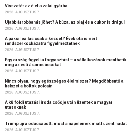
Visszatér az élet a zalai gyárba
2026. AUGUSZTUS 7.
Újabb árrobbanás jöhet? A búza, az olaj és a cukor is drágul
2026. AUGUSZTUS 7.
A paksi leállás csak a kezdet? Évek óta ismert
rendszerkockázatra figyelmeztetnek
2026. AUGUSZTUS 7.
Egy ország figyeli a fogyasztást – a vállalkozások menthetik
meg az esti áramcsúcsokat
2026. AUGUSZTUS 7.
Nincs olyan, hogy egészséges élelmiszer? Megdöbbentő a
helyzet a boltok polcain
2026. AUGUSZTUS 7.
A külföldi utazási iroda csődje után üzentek a magyar
utasoknak
2026. AUGUSZTUS 7.
Trump újra odacsapott: most a napelemek miatt üzent hadat
2026. AUGUSZTUS 7.