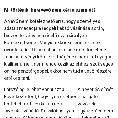
Mi történik, ha a vevő nem kéri a számlát?
A vevő nem kötelezhető arra, hogy személyes
adatait megadja a reggeli kakaó vásárlása során,
hiszen törvény nem ír elő számára ilyen
kötelezettséget. Vagyis ekkor kellene részére
nyugtát adni. Ha azonban az eladó nem tud eleget
tenni a törvényi kötelezettségének, nem tud nyugtát
kiállítani, mert nem rendelkezik az ehhez szükséges
online pénztárgéppel, akkor nem tud a vevő részére
értékesíteni.
Látszólag le lehet vonni azt a
A nevét és címét
következtetést, hogy ilyen esetben
elhallgató
legfeljebb kifli és kakaó nélkül
vevőnek
távozik a vásárló. De valóban ilyen
egyszerűen nem
„egyszerű” lenne a megoldás? A
értékesítenek?