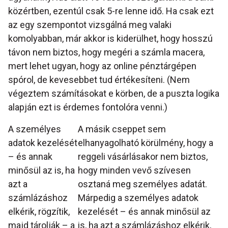
közértben, ezentúl csak 5-re lenne idő. Ha csak ezt
az egy szempontot vizsgálná meg valaki
komolyabban, már akkor is kiderülhet, hogy hosszú
távon nem biztos, hogy megéri a számla macera,
mert lehet ugyan, hogy az online pénztárgépen
spórol, de kevesebbet tud értékesíteni. (Nem
végeztem számításokat e körben, de a puszta logika
alapján ezt is érdemes fontolóra venni.)
A személyes
A másik cseppet sem
adatok kezelését
elhanyagolható körülmény, hogy a
– és annak
reggeli vásárlásakor nem biztos,
minősül az is, ha
hogy minden vevő szívesen
azt a
osztaná meg személyes adatát.
számlázáshoz
Márpedig a személyes adatok
elkérik, rögzítik,
kezelését – és annak minősül az
majd tárolják – a
is, ha azt a számlázáshoz elkérik,