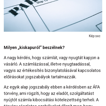
Kép:sxc
Milyen „kiskapuról” beszélnek?
A nagy kérdés, hogy számlát, vagy nyugtát kapjon a
vásárló. A számlázással, illetve nyugtaadással,
vagyis az értékesítés bizonylatolásával kapcsolatos
előírásokat jogszabályok tartalmazzák.
Az egyik alap jogszabály ebben a kérdésben az ÁFA
törvény, ami rögzíti, hogy az eladót, szolgáltatást
nyújtót számla kibocsátási kötelezettség terheli. A