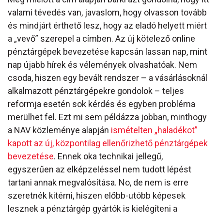
valami tévedés van, javaslom, hogy olvasson tovább
és mindjárt érthető lesz, hogy az eladó helyett miért
a „vevő” szerepel a címben. Az új kötelező online
pénztárgépek bevezetése kapcsán lassan nap, mint
nap újabb hírek és vélemények olvashatóak. Nem
csoda, hiszen egy bevált rendszer – a vásárlásoknál
alkalmazott pénztárgépekre gondolok – teljes
reformja esetén sok kérdés és egyben probléma
merülhet fel. Ezt mi sem példázza jobban, minthogy
a NAV közleménye alapján
ismételten „haladékot”
kapott az új, központilag ellenőrizhető pénztárgépek
bevezetése
. Ennek oka technikai jellegű,
egyszerűen az elképzeléssel nem tudott lépést
tartani annak megvalósítása. No, de nem is erre
szeretnék kitérni, hiszen előbb-utóbb képesek
lesznek a pénztárgép gyártók is kielégíteni a