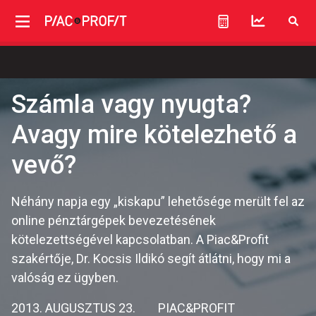
Számla vagy nyugta?
Avagy mire kötelezhető a
vevő?
Néhány napja egy „kiskapu” lehetősége merült fel az
online pénztárgépek bevezetésének
kötelezettségével kapcsolatban. A Piac&Profit
szakértője, Dr. Kocsis Ildikó segít átlátni, hogy mi a
valóság ez ügyben.
2013. AUGUSZTUS 23.
PIAC&PROFIT