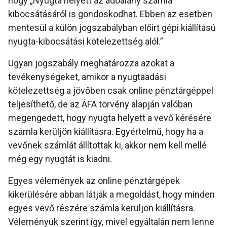
hogy „Nyugta helyett az adóalany számla
kibocsátásáról is gondoskodhat. Ebben az esetben
mentesül a külön jogszabályban előírt gépi kiállítású
nyugta-kibocsátási kötelezettség alól.”
Ugyan jogszabály meghatározza azokat a
tevékenységeket, amikor a nyugtaadási
kötelezettség a jövőben csak online pénztárgéppel
teljesíthető, de az ÁFA törvény alapján valóban
megengedett, hogy nyugta helyett a vevő kérésére
számla kerüljön kiállításra. Egyértelmű, hogy ha a
vevőnek számlát állítottak ki, akkor nem kell mellé
még egy nyugtát is kiadni.
Egyes vélemények az online pénztárgépek
kikerülésére abban látják a megoldást, hogy minden
egyes vevő részére számla kerüljön kiállításra.
Véleményük szerint így, mivel egyáltalán nem lenne