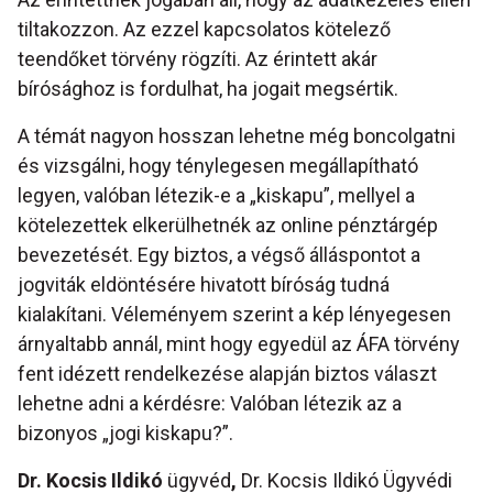
tiltakozzon. Az ezzel kapcsolatos kötelező
teendőket törvény rögzíti. Az érintett akár
bírósághoz is fordulhat, ha jogait megsértik.
A témát nagyon hosszan lehetne még boncolgatni
és vizsgálni, hogy ténylegesen megállapítható
legyen, valóban létezik-e a „kiskapu”, mellyel a
kötelezettek elkerülhetnék az online pénztárgép
bevezetését. Egy biztos, a végső álláspontot a
jogviták eldöntésére hivatott bíróság tudná
kialakítani. Véleményem szerint a kép lényegesen
árnyaltabb annál, mint hogy egyedül az ÁFA törvény
fent idézett rendelkezése alapján biztos választ
lehetne adni a kérdésre: Valóban létezik az a
bizonyos „jogi kiskapu?”.
Dr. Kocsis Ildikó
ügyvéd
,
Dr. Kocsis Ildikó Ügyvédi