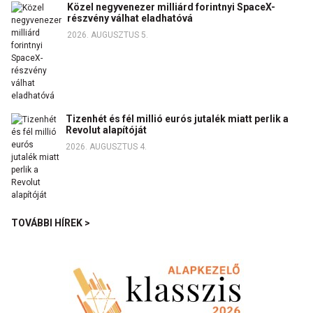
Közel negyvenezer milliárd forintnyi SpaceX-
részvény válhat eladhatóvá
2026. AUGUSZTUS 5.
Tizenhét és fél millió eurós jutalék miatt perlik a
Revolut alapítóját
2026. AUGUSZTUS 4.
TOVÁBBI HÍREK >