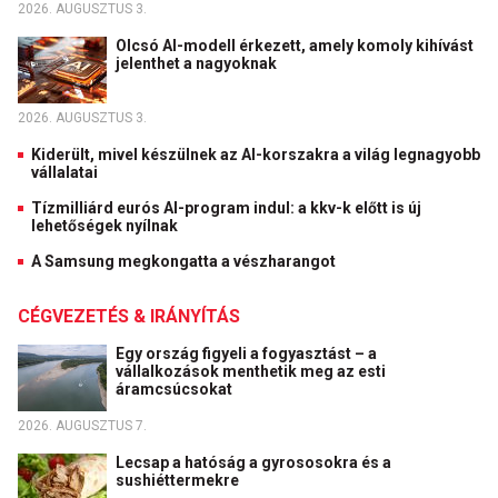
2026. AUGUSZTUS 3.
Olcsó AI-modell érkezett, amely komoly kihívást
jelenthet a nagyoknak
2026. AUGUSZTUS 3.
Kiderült, mivel készülnek az AI-korszakra a világ legnagyobb
vállalatai
Tízmilliárd eurós AI-program indul: a kkv-k előtt is új
lehetőségek nyílnak
A Samsung megkongatta a vészharangot
CÉGVEZETÉS & IRÁNYÍTÁS
Egy ország figyeli a fogyasztást – a
vállalkozások menthetik meg az esti
áramcsúcsokat
2026. AUGUSZTUS 7.
Lecsap a hatóság a gyrososokra és a
sushiéttermekre