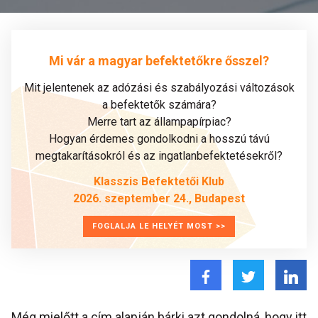
Mi vár a magyar befektetőkre ősszel?
Mit jelentenek az adózási és szabályozási változások
a befektetők számára?
Merre tart az állampapírpiac?
Hogyan érdemes gondolkodni a hosszú távú
megtakarításokról és az ingatlanbefektetésekről?
Klasszis Befektetői Klub
2026. szeptember 24., Budapest
FOGLALJA LE HELYÉT MOST >>
Még mielőtt a cím alapján bárki azt gondolná, hogy itt