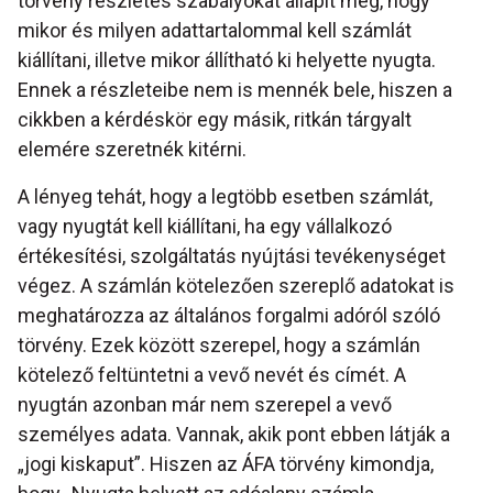
törvény részletes szabályokat állapít meg, hogy
mikor és milyen adattartalommal kell számlát
kiállítani, illetve mikor állítható ki helyette nyugta.
Ennek a részleteibe nem is mennék bele, hiszen a
cikkben a kérdéskör egy másik, ritkán tárgyalt
elemére szeretnék kitérni.
A lényeg tehát, hogy a legtöbb esetben számlát,
vagy nyugtát kell kiállítani, ha egy vállalkozó
értékesítési, szolgáltatás nyújtási tevékenységet
végez. A számlán kötelezően szereplő adatokat is
meghatározza az általános forgalmi adóról szóló
törvény. Ezek között szerepel, hogy a számlán
kötelező feltüntetni a vevő nevét és címét. A
nyugtán azonban már nem szerepel a vevő
személyes adata. Vannak, akik pont ebben látják a
„jogi kiskaput”. Hiszen az ÁFA törvény kimondja,