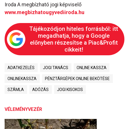
Iroda A megbízható jogi képviselő
www.megbizhatougyvediiroda.hu
Tájékozódjon hiteles forrásból: itt
megadhatja, hogy a Google
előnyben részesítse a Piac&Profit
cikkeit!
ADATKEZELÉS
JOGI TANÁCS
ONLINE KASSZA
ONLINEKASSZA
PÉNZTÁRGÉPEK ONLINE BEKÖTÉSE
SZÁMLA
ADÓZÁS
JOGI KISOKOS
VÉLEMÉNYVEZÉR