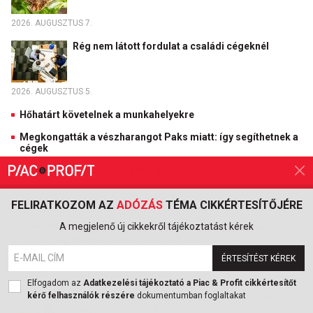
2026. AUGUSZTUS 7.
Rég nem látott fordulat a családi cégeknél
2026. AUGUSZTUS 5.
Hőhatárt követelnek a munkahelyekre
Megkongatták a vészharangot Paks miatt: így segíthetnek a
cégek
Irány a home office, ezt kérik a cégektől
FELIRATKOZOM AZ
ADÓZÁS
TÉMA CIKKÉRTESÍTŐJÉRE
PIAC & MARKETING
A megjelenő új cikkekről tájékoztatást kérek
Nincs olyan, hogy egészséges élelmiszer?
Megdöbbentő a helyzet a boltok polcain
ÉRTESÍTÉST KÉREK
2026. AUGUSZTUS 7.
Elfogadom az
Adatkezelési tájékoztató a Piac & Profit cikkértesítőt
kérő felhasználók részére
dokumentumban foglaltakat
A külföldi utazási iroda csődje után üzentek a
magyar utasoknak