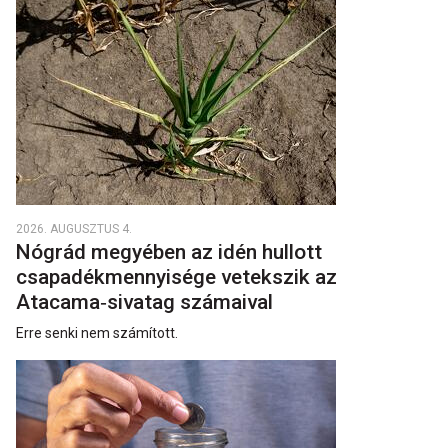
2026. AUGUSZTUS 4.
Nógrád megyében az idén hullott
csapadékmennyisége vetekszik az
Atacama‑sivatag számaival
Erre senki nem számított.