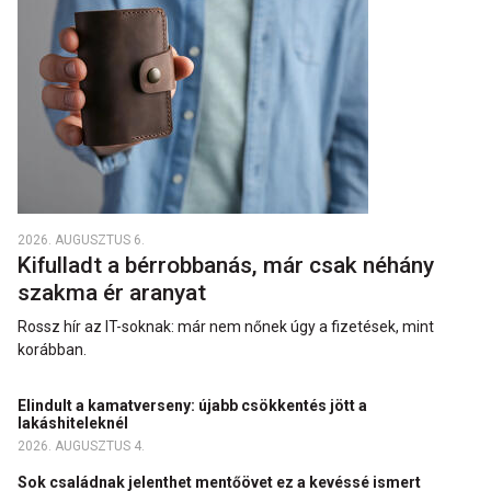
2026. AUGUSZTUS 6.
Kifulladt a bérrobbanás, már csak néhány
szakma ér aranyat
Rossz hír az IT-soknak: már nem nőnek úgy a fizetések, mint
korábban.
Elindult a kamatverseny: újabb csökkentés jött a
lakáshiteleknél
2026. AUGUSZTUS 4.
Sok családnak jelenthet mentőövet ez a kevéssé ismert