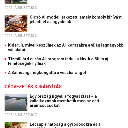
2026. AUGUSZTUS 3.
Olcsó AI-modell érkezett, amely komoly kihívást
jelenthet a nagyoknak
2026. AUGUSZTUS 3.
Kiderült, mivel készülnek az AI-korszakra a világ legnagyobb
vállalatai
Tízmilliárd eurós AI-program indul: a kkv-k előtt is új
lehetőségek nyílnak
A Samsung megkongatta a vészharangot
CÉGVEZETÉS & IRÁNYÍTÁS
Egy ország figyeli a fogyasztást – a
vállalkozások menthetik meg az esti
áramcsúcsokat
2026. AUGUSZTUS 7.
Lecsap a hatóság a gyrososokra és a