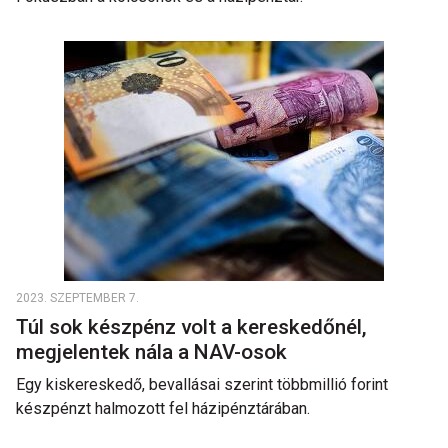
2023. SZEPTEMBER 7.
Túl sok készpénz volt a kereskedőnél,
megjelentek nála a NAV-osok
Egy kiskereskedő, bevallásai szerint többmillió forint
készpénzt halmozott fel házipénztárában.