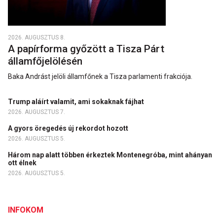
2026. AUGUSZTUS 8.
A papírforma győzött a Tisza Párt
államfőjelölésén
Baka Andrást jelöli államfőnek a Tisza parlamenti frakciója.
Trump aláírt valamit, ami sokaknak fájhat
2026. AUGUSZTUS 7.
A gyors öregedés új rekordot hozott
2026. AUGUSZTUS 5.
Három nap alatt többen érkeztek Montenegróba, mint ahányan
ott élnek
2026. AUGUSZTUS 5.
INFOKOM