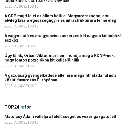
Most kiderül, tartozik-e a NAV-nak
2026. AUGUSZTUS 10.
A GDP majd felét az állam költi el Magyarországon, ami
elvileg kiváló egészségügyre és infrastruktúrára lenne elég
2026. AUGUSZTUS 10.
A vagyonadó és a vagyonvisszaszerzés két nagyon különböző
eszköz
2026. AUGUSZTUS 9.
Úgy tűnik, Orbán Viktor már nem mondja meg a KDNP-nek,
hogy fontos pozíciókba kit kell jelölniük
2026. AUGUSZTUS 9.
A gazdaság gyengélkedése ellenére megállíthatatlanul nő a
közúti fuvarozás Európában
2026. AUGUSZTUS 9.
TOP24
m
for
Matolcsy Ádám vállalja a felelősséget és vezérigazgató lett
2026. AUGUSZTUS 10.