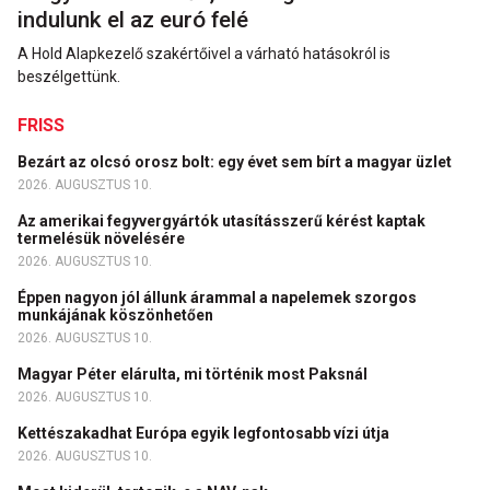
indulunk el az euró felé
A Hold Alapkezelő szakértőivel a várható hatásokról is
beszélgettünk.
FRISS
Bezárt az olcsó orosz bolt: egy évet sem bírt a magyar üzlet
2026. AUGUSZTUS 10.
Az amerikai fegyvergyártók utasításszerű kérést kaptak
termelésük növelésére
2026. AUGUSZTUS 10.
Éppen nagyon jól állunk árammal a napelemek szorgos
munkájának köszönhetően
2026. AUGUSZTUS 10.
Magyar Péter elárulta, mi történik most Paksnál
2026. AUGUSZTUS 10.
Kettészakadhat Európa egyik legfontosabb vízi útja
2026. AUGUSZTUS 10.