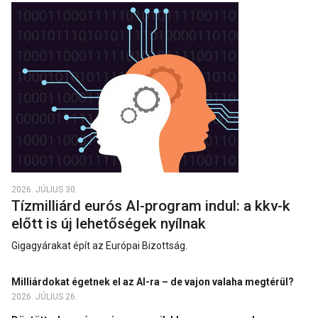
2026. JÚLIUS 30.
Tízmilliárd eurós AI-program indul: a kkv-k
előtt is új lehetőségek nyílnak
Gigagyárakat épít az Európai Bizottság.
Milliárdokat égetnek el az AI-ra – de vajon valaha megtérül?
2026. JÚLIUS 26.