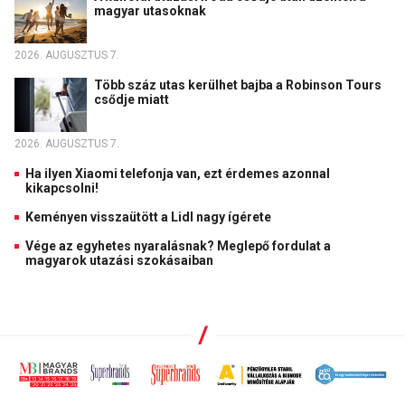
magyar utasoknak
2026. AUGUSZTUS 7.
Több száz utas kerülhet bajba a Robinson Tours
csődje miatt
2026. AUGUSZTUS 7.
Ha ilyen Xiaomi telefonja van, ezt érdemes azonnal
kikapcsolni!
Keményen visszaütött a Lidl nagy ígérete
Vége az egyhetes nyaralásnak? Meglepő fordulat a
magyarok utazási szokásaiban