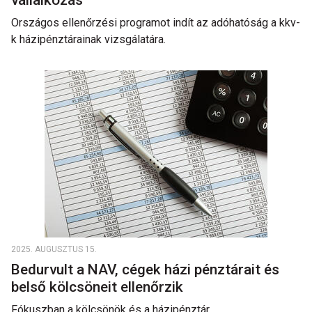
vállalkozás
Országos ellenőrzési programot indít az adóhatóság a kkv-
k házipénztárainak vizsgálatára.
2025. AUGUSZTUS 15.
Bedurvult a NAV, cégek házi pénztárait és
belső kölcsöneit ellenőrzik
Fókuszban a kölcsönök és a házipénztár.