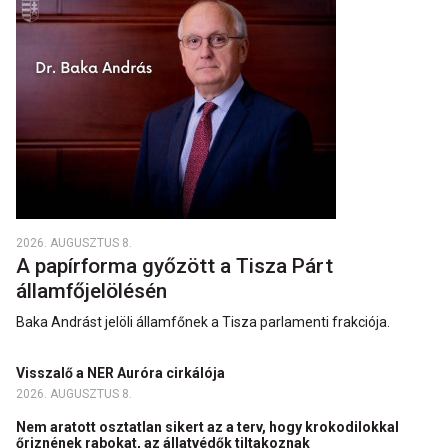
2026. AUGUSZTUS 8.
A papírforma győzött a Tisza Párt
államfőjelölésén
Baka Andrást jelöli államfőnek a Tisza parlamenti frakciója.
Visszalő a NER Auróra cirkálója
2026. AUGUSZTUS 8.
Nem aratott osztatlan sikert az a terv, hogy krokodilokkal
őriznének rabokat, az állatvédők tiltakoznak