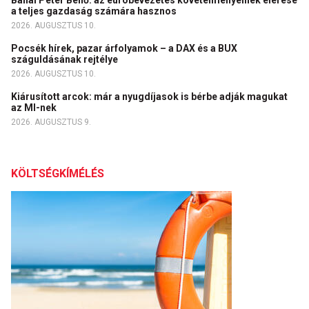
Banai Péter Benő: az euróbevezetés követelményeinek elérése
a teljes gazdaság számára hasznos
2026. AUGUSZTUS 10.
Pocsék hírek, pazar árfolyamok – a DAX és a BUX
száguldásának rejtélye
2026. AUGUSZTUS 10.
Kiárusított arcok: már a nyugdíjasok is bérbe adják magukat
az MI-nek
2026. AUGUSZTUS 9.
KÖLTSÉGKÍMÉLÉS