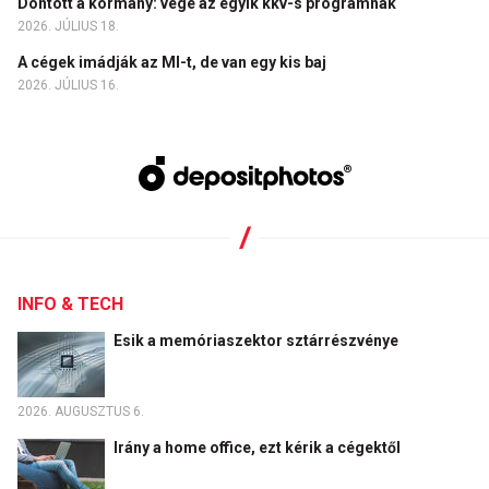
Döntött a kormány: vége az egyik kkv-s programnak
2026. JÚLIUS 18.
A cégek imádják az MI-t, de van egy kis baj
2026. JÚLIUS 16.
INFO & TECH
Esik a memóriaszektor sztárrészvénye
2026. AUGUSZTUS 6.
Irány a home office, ezt kérik a cégektől