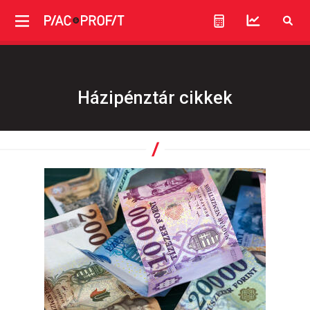
Házipénztár cikkek