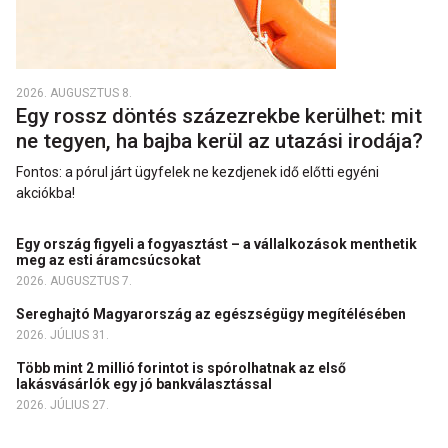
2026. AUGUSZTUS 8.
Egy rossz döntés százezrekbe kerülhet: mit
ne tegyen, ha bajba kerül az utazási irodája?
Fontos: a pórul járt ügyfelek ne kezdjenek idő előtti egyéni
akciókba!
Egy ország figyeli a fogyasztást – a vállalkozások menthetik
meg az esti áramcsúcsokat
2026. AUGUSZTUS 7.
Sereghajtó Magyarország az egészségügy megítélésében
2026. JÚLIUS 31.
Több mint 2 millió forintot is spórolhatnak az első
lakásvásárlók egy jó bankválasztással
2026. JÚLIUS 27.