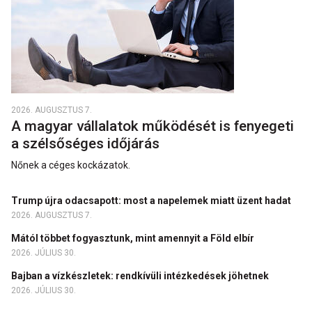
2026. AUGUSZTUS 7.
A magyar vállalatok működését is fenyegeti
a szélsőséges időjárás
Nőnek a céges kockázatok.
Trump újra odacsapott: most a napelemek miatt üzent hadat
2026. AUGUSZTUS 7.
Mától többet fogyasztunk, mint amennyit a Föld elbír
2026. JÚLIUS 30.
Bajban a vízkészletek: rendkívüli intézkedések jöhetnek
2026. JÚLIUS 30.