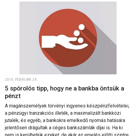
2016. FEBRUÁR 24.
5 spórolós tipp, hogy ne a bankba öntsük a
pénzt
A magánszemélyek törvényi ingyenes készpénzfelvételei,
a pénzügyi tranzakciós illeték, a maximalizált bankközi
jutalék, és egyéb, a bankokra emelkedő nyomás hatására
jelentősen drágultak a céges bankszámlák díjai is. Ha ki
nem is kerülhetjük ezeket, de akár az emelés előtti szintre