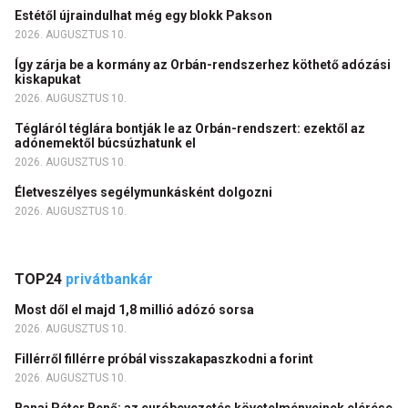
Estétől újraindulhat még egy blokk Pakson
2026. AUGUSZTUS 10.
Így zárja be a kormány az Orbán-rendszerhez köthető adózási
kiskapukat
2026. AUGUSZTUS 10.
Tégláról téglára bontják le az Orbán-rendszert: ezektől az
adónemektől búcsúzhatunk el
2026. AUGUSZTUS 10.
Életveszélyes segélymunkásként dolgozni
2026. AUGUSZTUS 10.
TOP24
privátbankár
Most dől el majd 1,8 millió adózó sorsa
2026. AUGUSZTUS 10.
Fillérről fillérre próbál visszakapaszkodni a forint
2026. AUGUSZTUS 10.