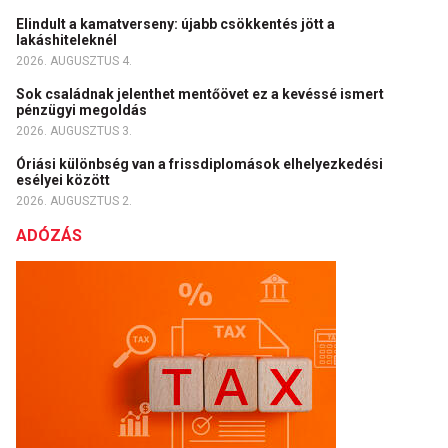
Elindult a kamatverseny: újabb csökkentés jött a
lakáshiteleknél
2026. AUGUSZTUS 4.
Sok családnak jelenthet mentőövet ez a kevéssé ismert
pénzügyi megoldás
2026. AUGUSZTUS 3.
Óriási különbség van a frissdiplomások elhelyezkedési
esélyei között
2026. AUGUSZTUS 2.
ADÓZÁS