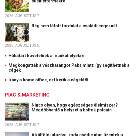
sushiéttermekre
2026. AUGUSZTUS 7.
Rég nem látott fordulat a családi cégeknél
2026. AUGUSZTUS 5.
Hőhatárt követelnek a munkahelyekre
Megkongatták a vészharangot Paks miatt: így segíthetnek a
cégek
Irány a home office, ezt kérik a cégektől
PIAC & MARKETING
Nincs olyan, hogy egészséges élelmiszer?
Megdöbbentő a helyzet a boltok polcain
2026. AUGUSZTUS 7.
A külföldi utazási iroda csődje után üzentek a