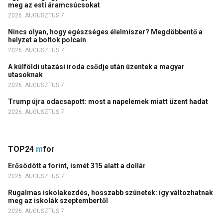
meg az esti áramcsúcsokat
2026. AUGUSZTUS 7.
Nincs olyan, hogy egészséges élelmiszer? Megdöbbentő a
helyzet a boltok polcain
2026. AUGUSZTUS 7.
A külföldi utazási iroda csődje után üzentek a magyar
utasoknak
2026. AUGUSZTUS 7.
Trump újra odacsapott: most a napelemek miatt üzent hadat
2026. AUGUSZTUS 7.
TOP24
m
for
Erősödött a forint, ismét 315 alatt a dollár
2026. AUGUSZTUS 7.
Rugalmas iskolakezdés, hosszabb szünetek: így változhatnak
meg az iskolák szeptembertől
2026. AUGUSZTUS 7.