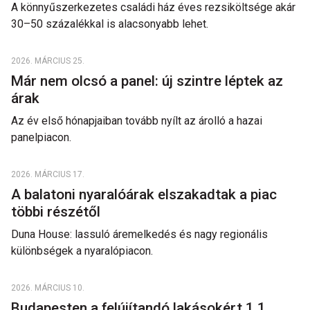
A könnyűszerkezetes családi ház éves rezsiköltsége akár
30–50 százalékkal is alacsonyabb lehet.
2026. MÁRCIUS 25.
Már nem olcsó a panel: új szintre léptek az
árak
Az év első hónapjaiban tovább nyílt az árolló a hazai
panelpiacon.
2026. MÁRCIUS 17.
A balatoni nyaralóárak elszakadtak a piac
többi részétől
Duna House: lassuló áremelkedés és nagy regionális
különbségek a nyaralópiacon.
2026. MÁRCIUS 10.
Budapesten a felújítandó lakásokért 1,1