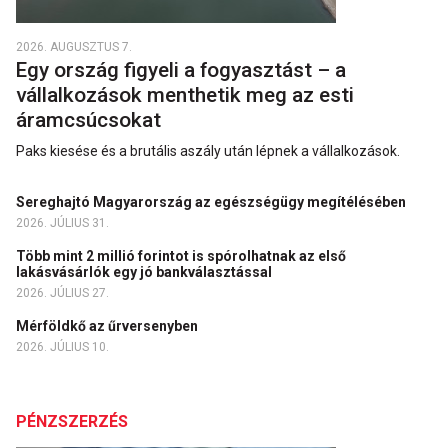
2026. AUGUSZTUS 7.
Egy ország figyeli a fogyasztást – a
vállalkozások menthetik meg az esti
áramcsúcsokat
Paks kiesése és a brutális aszály után lépnek a vállalkozások.
Sereghajtó Magyarország az egészségügy megítélésében
2026. JÚLIUS 31.
Több mint 2 millió forintot is spórolhatnak az első
lakásvásárlók egy jó bankválasztással
2026. JÚLIUS 27.
Mérföldkő az űrversenyben
2026. JÚLIUS 10.
PÉNZSZERZÉS