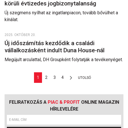
körüli évtizedes jogbizonytalanság
Új szegmens nyílhat az ingatlanpiacon, tovább bővülhet a
kínálat.
2025. OKTÓBER 20.
Új időszámítás kezdődik a családi
vállalkozásként indult Duna House-nál
​​​​​​​Megújult arculattal, DH Groupként folytatják a tevékenyéget.
1
2
3
4
UTOLSÓ
FELIRATKOZÁS A
PIAC & PROFIT
ONLINE MAGAZIN
HÍRLEVELÉRE