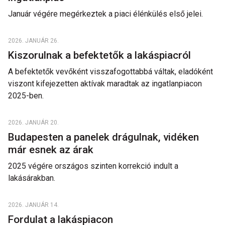
Január végére megérkeztek a piaci élénkülés első jelei.
2026. JANUÁR 26.
Kiszorulnak a befektetők a lakáspiacról
A befektetők vevőként visszafogottabbá váltak, eladóként
viszont kifejezetten aktívak maradtak az ingatlanpiacon
2025-ben.
2026. JANUÁR 20.
Budapesten a panelek drágulnak, vidéken
már esnek az árak
2025 végére országos szinten korrekció indult a
lakásárakban.
2026. JANUÁR 14.
Fordulat a lakáspiacon