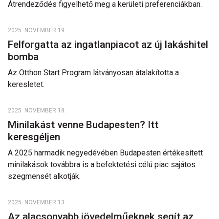
Átrendeződés figyelhető meg a kerületi preferenciákban.
2025. NOVEMBER 19.
Felforgatta az ingatlanpiacot az új lakáshitel
bomba
Az Otthon Start Program látványosan átalakította a
keresletet.
2025. NOVEMBER 18.
Minilakást venne Budapesten? Itt
keresgéljen
A 2025 harmadik negyedévében Budapesten értékesített
minilakások továbbra is a befektetési célú piac sajátos
szegmensét alkotják.
2025. NOVEMBER 13.
Az alacsonyabb jövedelműeknek segít az