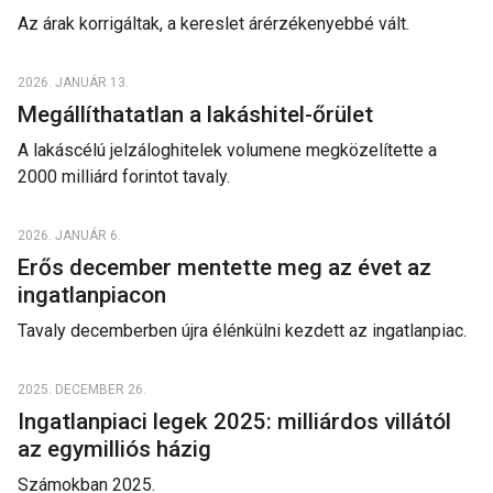
Az árak korrigáltak, a kereslet árérzékenyebbé vált.
2026. JANUÁR 13.
Megállíthatatlan a lakáshitel-őrület
A lakáscélú jelzáloghitelek volumene megközelítette a
2000 milliárd forintot tavaly.
2026. JANUÁR 6.
Erős december mentette meg az évet az
ingatlanpiacon
Tavaly decemberben újra élénkülni kezdett az ingatlanpiac.
2025. DECEMBER 26.
Ingatlanpiaci legek 2025: milliárdos villától
az egymilliós házig
Számokban 2025.