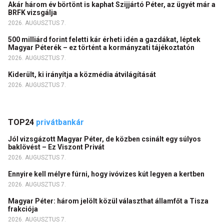
Akár három év börtönt is kaphat Szijjártó Péter, az ügyét már a
BRFK vizsgálja
2026. AUGUSZTUS 7.
500 milliárd forint feletti kár érheti idén a gazdákat, léptek
Magyar Péterék – ez történt a kormányzati tájékoztatón
2026. AUGUSZTUS 7.
Kiderült, ki irányítja a közmédia átvilágítását
2026. AUGUSZTUS 7.
TOP24
privátbankár
Jól vizsgázott Magyar Péter, de közben csinált egy súlyos
baklövést – Ez Viszont Privát
2026. AUGUSZTUS 7.
Ennyire kell mélyre fúrni, hogy ivóvizes kút legyen a kertben
2026. AUGUSZTUS 7.
Magyar Péter: három jelölt közül választhat államfőt a Tisza
frakciója
2026. AUGUSZTUS 7.