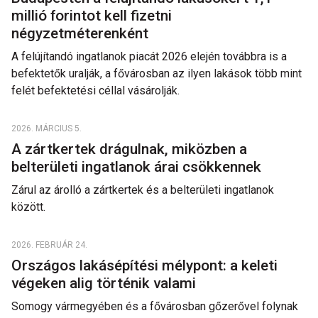
millió forintot kell fizetni
négyzetméterenként
A felújítandó ingatlanok piacát 2026 elején továbbra is a
befektetők uralják, a fővárosban az ilyen lakások több mint
felét befektetési céllal vásárolják.
2026. MÁRCIUS 5.
A zártkertek drágulnak, miközben a
belterületi ingatlanok árai csökkennek
Zárul az árolló a zártkertek és a belterületi ingatlanok
között.
2026. FEBRUÁR 24.
Országos lakásépítési mélypont: a keleti
végeken alig történik valami
Somogy vármegyében és a fővárosban gőzerővel folynak