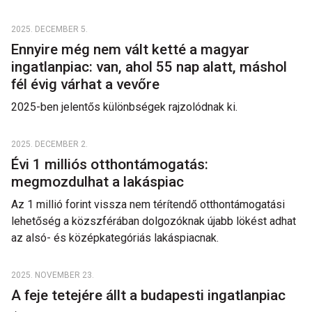
2025. DECEMBER 5.
Ennyire még nem vált ketté a magyar
ingatlanpiac: van, ahol 55 nap alatt, máshol
fél évig várhat a vevőre
2025-ben jelentős különbségek rajzolódnak ki.
2025. DECEMBER 2.
Évi 1 milliós otthontámogatás:
megmozdulhat a lakáspiac
Az 1 millió forint vissza nem térítendő otthontámogatási
lehetőség a közszférában dolgozóknak újabb lökést adhat
az alsó- és középkategóriás lakáspiacnak.
2025. NOVEMBER 23.
A feje tetejére állt a budapesti ingatlanpiac