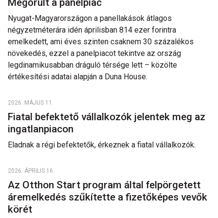
Megőrült a panelpiac
Nyugat-Magyarországon a panellakások átlagos
négyzetméterára idén áprilisban 814 ezer forintra
emelkedett, ami éves szinten csaknem 30 százalékos
növekedés, ezzel a panelpiacot tekintve az ország
legdinamikusabban dráguló térsége lett – közölte
értékesítési adatai alapján a Duna House.
2026. MÁJUS 11.
Fiatal befektető vállalkozók jelentek meg az
ingatlanpiacon
Eladnak a régi befektetők, érkeznek a fiatal vállalkozók.
2026. ÁPRILIS 16.
Az Otthon Start program által felpörgetett
áremelkedés szűkítette a fizetőképes vevők
körét