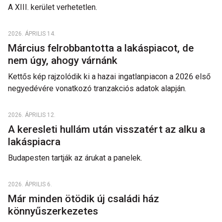
A XIII. kerület verhetetlen.
2026. ÁPRILIS 14.
Március felrobbantotta a lakáspiacot, de
nem úgy, ahogy várnánk
Kettős kép rajzolódik ki a hazai ingatlanpiacon a 2026 első
negyedévére vonatkozó tranzakciós adatok alapján.
2026. ÁPRILIS 12.
A keresleti hullám után visszatért az alku a
lakáspiacra
Budapesten tartják az árukat a panelek.
2026. ÁPRILIS 6.
Már minden ötödik új családi ház
könnyűszerkezetes