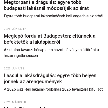
Megtorpant a drágulás: egyre több
budapesti lakásnál módosítják az árat
Egyre több budapesti lakáseladónak kell engednie az árból.
2026. JÚNIUS 12.
Meglepő fordulat Budapesten: eltűnnek a
befektetők a lakáspiacról
Az utolsó tavaszi hónap sem hozott látványos áttörést a
hazai ingatlanpiacon.
2026. JÚNIUS 9.
Lassul a lakásdrágulás: egyre több helyen
jönnek az árengedmények
A 2025 őszi-téli lakásár-robbanás 2026 tavaszára kifulladt.
2026. MÁJUS 18.