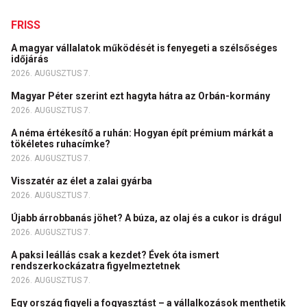
FRISS
A magyar vállalatok működését is fenyegeti a szélsőséges
időjárás
2026. AUGUSZTUS 7.
Magyar Péter szerint ezt hagyta hátra az Orbán-kormány
2026. AUGUSZTUS 7.
A néma értékesítő a ruhán: Hogyan épít prémium márkát a
tökéletes ruhacímke?
2026. AUGUSZTUS 7.
Visszatér az élet a zalai gyárba
2026. AUGUSZTUS 7.
Újabb árrobbanás jöhet? A búza, az olaj és a cukor is drágul
2026. AUGUSZTUS 7.
A paksi leállás csak a kezdet? Évek óta ismert
rendszerkockázatra figyelmeztetnek
2026. AUGUSZTUS 7.
Egy ország figyeli a fogyasztást – a vállalkozások menthetik