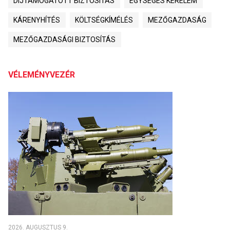
DÍJTÁMOGATOTT BIZTOSÍTÁS
EGYSÉGES KÉRELEM
KÁRENYHÍTÉS
KÖLTSÉGKÍMÉLÉS
MEZŐGAZDASÁG
MEZŐGAZDASÁGI BIZTOSÍTÁS
VÉLEMÉNYVEZÉR
2026. AUGUSZTUS 9.