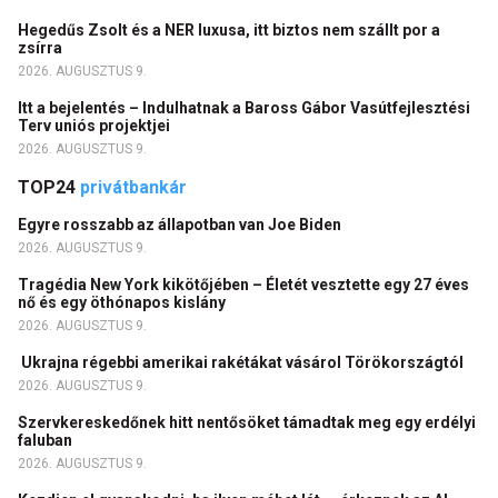
Hegedűs Zsolt és a NER luxusa, itt biztos nem szállt por a
zsírra
2026. AUGUSZTUS 9.
Itt a bejelentés – Indulhatnak a Baross Gábor Vasútfejlesztési
Terv uniós projektjei
2026. AUGUSZTUS 9.
TOP24
privátbankár
Egyre rosszabb az állapotban van Joe Biden
2026. AUGUSZTUS 9.
Tragédia New York kikötőjében – Életét vesztette egy 27 éves
nő és egy öthónapos kislány
2026. AUGUSZTUS 9.
Ukrajna régebbi amerikai rakétákat vásárol Törökországtól
2026. AUGUSZTUS 9.
Szervkereskedőnek hitt nentősöket támadtak meg egy erdélyi
faluban
2026. AUGUSZTUS 9.