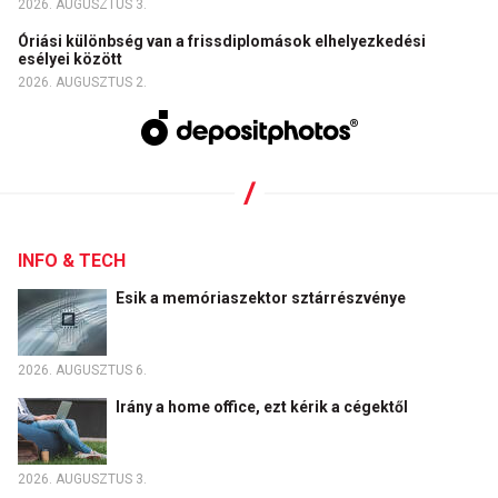
2026. AUGUSZTUS 3.
Óriási különbség van a frissdiplomások elhelyezkedési
esélyei között
2026. AUGUSZTUS 2.
INFO & TECH
Esik a memóriaszektor sztárrészvénye
2026. AUGUSZTUS 6.
Irány a home office, ezt kérik a cégektől
2026. AUGUSZTUS 3.