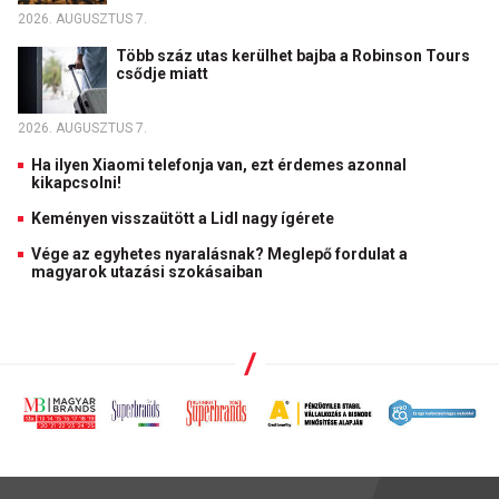
2026. AUGUSZTUS 7.
Több száz utas kerülhet bajba a Robinson Tours
csődje miatt
2026. AUGUSZTUS 7.
Ha ilyen Xiaomi telefonja van, ezt érdemes azonnal
kikapcsolni!
Keményen visszaütött a Lidl nagy ígérete
Vége az egyhetes nyaralásnak? Meglepő fordulat a
magyarok utazási szokásaiban