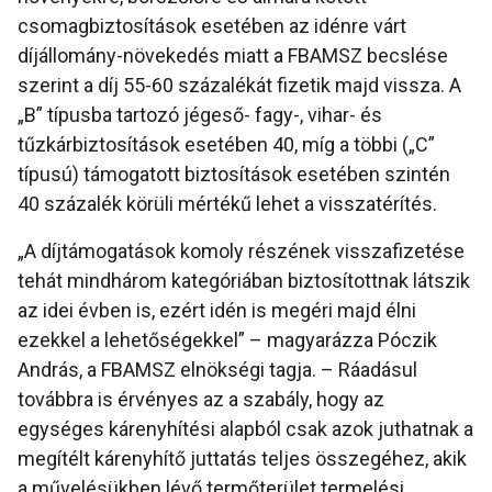
csomagbiztosítások esetében az idénre várt
díjállomány-növekedés miatt a FBAMSZ becslése
szerint a díj 55-60 százalékát fizetik majd vissza. A
„B” típusba tartozó jégeső- fagy-, vihar- és
tűzkárbiztosítások esetében 40, míg a többi („C”
típusú) támogatott biztosítások esetében szintén
40 százalék körüli mértékű lehet a visszatérítés.
„A díjtámogatások komoly részének visszafizetése
tehát mindhárom kategóriában biztosítottnak látszik
az idei évben is, ezért idén is megéri majd élni
ezekkel a lehetőségekkel” – magyarázza Póczik
András, a FBAMSZ elnökségi tagja. – Ráadásul
továbbra is érvényes az a szabály, hogy az
egységes kárenyhítési alapból csak azok juthatnak a
megítélt kárenyhítő juttatás teljes összegéhez, akik
a művelésükben lévő termőterület termelési