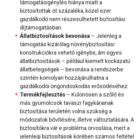
támogatásigénylés hiánya miatt a
biztosítottak öt százaléka, közel ezer
gazdálkodó nem részesülhetett biztosítási
díjtámogatásban.
Állatbiztosítások bevonása
– Jelenleg a
támogatás kizárólag növénybiztosítási
konstrukciókra vehető igénybe, ám egyes
állatbiztosítások – például kiemelt kockázatú
állatbetegségek – bevonása a rendszerbe
szintén komolyan hozzájárulhatna a
gazdálkodói öngondoskodás erősödéséhez
Termékfejlesztés
– Különösen a szőlő és
más gyümölcsök tavaszi fagykárainak
biztosítása területén volna szükség a
módozatok bővítésére, illetve változtatására. A
biztosítókra vár e probléma orvoslása, mert a
jelenlegi biztosítások körében számos feltétel