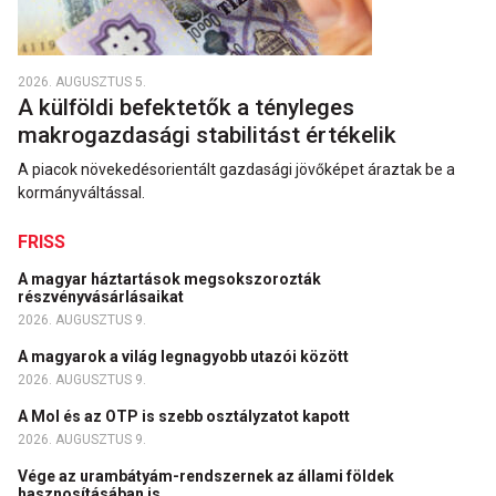
2026. AUGUSZTUS 5.
A külföldi befektetők a tényleges
makrogazdasági stabilitást értékelik
A piacok növekedésorientált gazdasági jövőképet áraztak be a
kormányváltással.
FRISS
A magyar háztartások megsokszorozták
részvényvásárlásaikat
2026. AUGUSZTUS 9.
A magyarok a világ legnagyobb utazói között
2026. AUGUSZTUS 9.
A Mol és az OTP is szebb osztályzatot kapott
2026. AUGUSZTUS 9.
Vége az urambátyám-rendszernek az állami földek
hasznosításában is