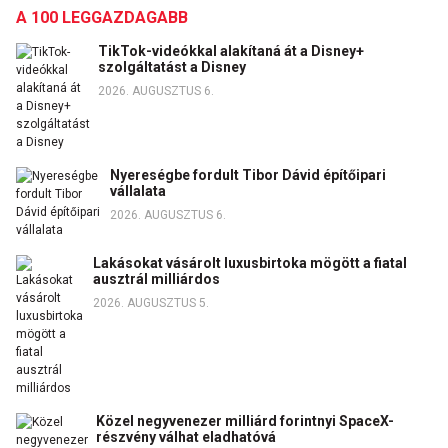
A 100 LEGGAZDAGABB
TikTok-videókkal alakítaná át a Disney+
szolgáltatást a Disney
2026. AUGUSZTUS 6.
Nyereségbe fordult Tibor Dávid építőipari
vállalata
2026. AUGUSZTUS 6.
Lakásokat vásárolt luxusbirtoka mögött a fiatal
ausztrál milliárdos
2026. AUGUSZTUS 5.
Közel negyvenezer milliárd forintnyi SpaceX-
részvény válhat eladhatóvá