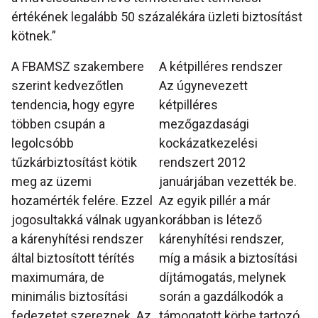
értékének legalább 50 százalékára üzleti biztosítást
kötnek.”
A FBAMSZ szakembere
A kétpilléres rendszer
szerint kedvezőtlen
Az úgynevezett
tendencia, hogy egyre
kétpilléres
többen csupán a
mezőgazdasági
legolcsóbb
kockázatkezelési
tűzkárbiztosítást kötik
rendszert 2012
meg az üzemi
januárjában vezették be.
hozamérték felére. Ezzel
Az egyik pillér a már
jogosultakká válnak ugyan
korábban is létező
a kárenyhítési rendszer
kárenyhítési rendszer,
által biztosított térítés
míg a másik a biztosítási
maximumára, de
díjtámogatás, melynek
minimális biztosítási
során a gazdálkodók a
fedezetet szereznek. Az
támogatott körbe tartozó