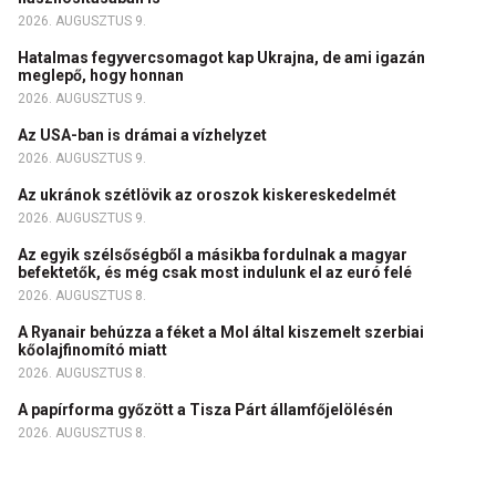
2026. AUGUSZTUS 9.
Hatalmas fegyvercsomagot kap Ukrajna, de ami igazán
meglepő, hogy honnan
2026. AUGUSZTUS 9.
Az USA-ban is drámai a vízhelyzet
2026. AUGUSZTUS 9.
Az ukránok szétlövik az oroszok kiskereskedelmét
2026. AUGUSZTUS 9.
Az egyik szélsőségből a másikba fordulnak a magyar
befektetők, és még csak most indulunk el az euró felé
2026. AUGUSZTUS 8.
A Ryanair behúzza a féket a Mol által kiszemelt szerbiai
kőolajfinomító miatt
2026. AUGUSZTUS 8.
A papírforma győzött a Tisza Párt államfőjelölésén
2026. AUGUSZTUS 8.