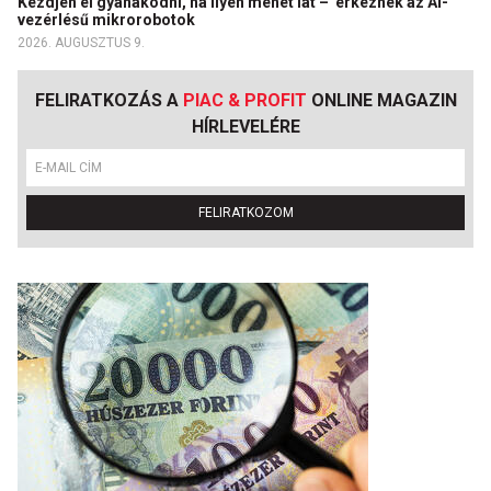
Kezdjen el gyanakodni, ha ilyen méhet lát – érkeznek az AI-
vezérlésű mikrorobotok
2026. AUGUSZTUS 9.
FELIRATKOZÁS A
PIAC & PROFIT
ONLINE MAGAZIN
HÍRLEVELÉRE
FELIRATKOZOM