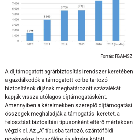
Forrás: FBAMSZ
A díjtámogatott agrárbiztosítási rendszer keretében
a gazdálkodók a támogatott körbe tartozó
biztosítások díjának meghatározott százalékát
kapják vissza utólagos díjtámogatásként.
Amennyiben a kérelmekben szereplő díjtámogatási
összegek meghaladják a támogatási keretet, a
felosztást biztosítási típusonként eltérő mértékben
végzik el. Az „A” típusba tartozó, szántóföldi
növényekre, borszőlőre és almára kötött