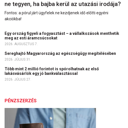
ne tegyen, ha bajba kerül az utazási irodája?
Fontos: a pórul járt ügyfelek ne kezdjenek idő előtti egyéni
akciókba!
Egy ország figyeli a fogyasztást – a vállalkozások menthetik
meg az esti áramcsúcsokat
2026. AUGUSZTUS 7.
Sereghajtó Magyarország az egészségügy megítélésében
2026. JÚLIUS 31.
Több mint 2 millió forintot is spórolhatnak az első
lakásvásárlók egy jó bankválasztással
2026. JÚLIUS 27.
PÉNZSZERZÉS