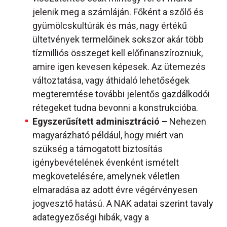
jelenik meg a számláján. Főként a szőlő és
gyümölcskultúrák és más, nagy értékű
ültetvények termelőinek sokszor akár több
tízmilliós összeget kell előfinanszírozniuk,
amire igen kevesen képesek. Az ütemezés
változtatása, vagy áthidaló lehetőségek
megteremtése további jelentős gazdálkodói
rétegeket tudna bevonni a konstrukcióba.
Egyszerűsített adminisztráció –
Nehezen
magyarázható például, hogy miért van
szükség a támogatott biztosítás
igénybevételének évenként ismételt
megkövetelésére, amelynek véletlen
elmaradása az adott évre végérvényesen
jogvesztő hatású. A NAK adatai szerint tavaly
adategyezőségi hibák, vagy a