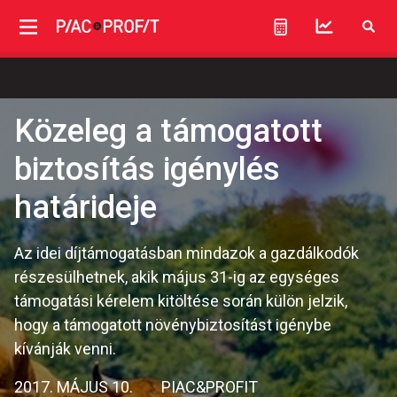
Közeleg a támogatott
biztosítás igénylés
határideje
Az idei díjtámogatásban mindazok a gazdálkodók
részesülhetnek, akik május 31-ig az egységes
támogatási kérelem kitöltése során külön jelzik,
hogy a támogatott növénybiztosítást igénybe
kívánják venni.
2017. MÁJUS 10.
PIAC&PROFIT