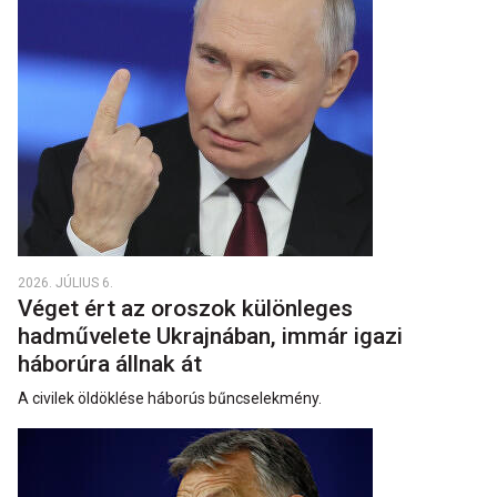
2026. JÚLIUS 6.
Véget ért az oroszok különleges
hadművelete Ukrajnában, immár igazi
háborúra állnak át
A civilek öldöklése háborús bűncselekmény.