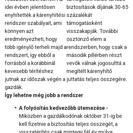
idei évben jelentősen
biztosítások díjának 30-65
enyhítették a kárenyhítési
százalékát
rendszer szabályait, ami
támogatásként
könnyen azt
visszakapják. További
eredményezheti, hogy
ösztönző elem a
több igénylő terheli majd a
rendszerben, hogy csak a
rendszert, így ebből a
második pillérben részt
forrásból a korábbinál
vevők válnak jogosulttá a
kevesebb térítéshez
megítélt kárenyhítő
jutnak az időszak végén a
juttatás teljes összegére.
gazdák.
Így lehetne még jobb a rendszer
A folyósítás kedvezőbb ütemezése -
Miközben a gazdálkodónak október 31-ig be
kell fizetnie a biztosítás teljes összegét, a
visszatérítés csak mintegy fél év múlva