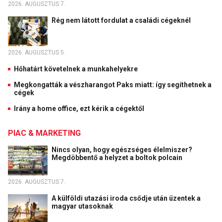
2026. AUGUSZTUS 7.
Rég nem látott fordulat a családi cégeknél
2026. AUGUSZTUS 5.
Hőhatárt követelnek a munkahelyekre
Megkongatták a vészharangot Paks miatt: így segíthetnek a
cégek
Irány a home office, ezt kérik a cégektől
PIAC & MARKETING
Nincs olyan, hogy egészséges élelmiszer?
Megdöbbentő a helyzet a boltok polcain
2026. AUGUSZTUS 7.
A külföldi utazási iroda csődje után üzentek a
magyar utasoknak