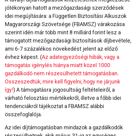
jótékonyan hatott a mezőgazdasági szerződések
idei megújítására: a Független Biztosítási Alkuszok
Magyarországi Szövetsége (FBAMSZ) várakozása
szerint idén már több mint 8 milliárd forint lesz a
támogatott mezőgazdasági biztosítások díjbevétele,
ami 6-7 százalékos növekedést jelent az előző
évhez képest. (
Az adategyezőségi hibák, vagy a
támogatás igénylés hiánya miatt közel 1000
gazdálkodó nem részesülhetett támogatásban.
Összeszedtük, mire kell figyelni, hogy ne járjunk
így!
) A támogatásra jogosultság feltételeiről, a
várható felosztási mértékekről, illetve a főbb idei
tendenciákról tájékoztat a FBAMSZ alábbi
összefoglalója.
Az idei díjtámogatásban mindazok a gazdálkodók
részesülhetnek, akik május 31-ig az egységes