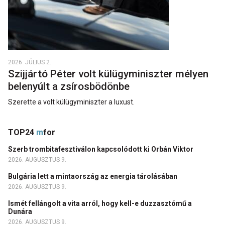
2026. JÚLIUS 2.
Szijjártó Péter volt külügyminiszter mélyen
belenyúlt a zsírosbödönbe
Szerette a volt külügyminiszter a luxust.
TOP24
m
for
Szerb trombitafesztiválon kapcsolódott ki Orbán Viktor
2026. AUGUSZTUS 9.
Bulgária lett a mintaország az energia tárolásában
2026. AUGUSZTUS 9.
Ismét fellángolt a vita arról, hogy kell-e duzzasztómű a
Dunára
2026. AUGUSZTUS 9.