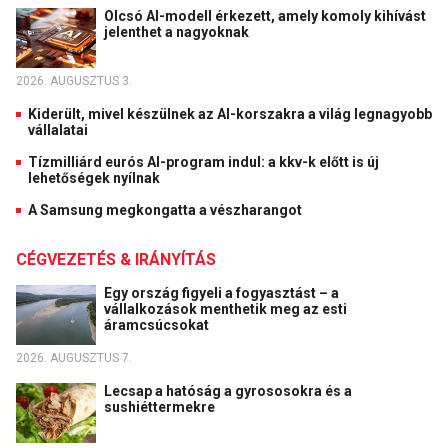
Olcsó AI-modell érkezett, amely komoly kihívást
jelenthet a nagyoknak
2026. AUGUSZTUS 3.
Kiderült, mivel készülnek az AI-korszakra a világ legnagyobb
vállalatai
Tízmilliárd eurós AI-program indul: a kkv-k előtt is új
lehetőségek nyílnak
A Samsung megkongatta a vészharangot
CÉGVEZETÉS & IRÁNYÍTÁS
Egy ország figyeli a fogyasztást – a
vállalkozások menthetik meg az esti
áramcsúcsokat
2026. AUGUSZTUS 7.
Lecsap a hatóság a gyrososokra és a
sushiéttermekre