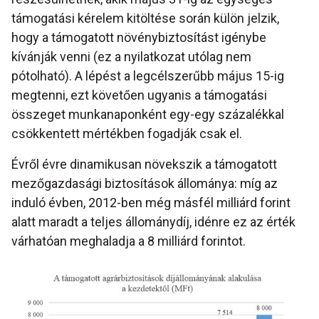
támogatási kérelem kitöltése során külön jelzik,
hogy a támogatott növénybiztosítást igénybe
kívánják venni (ez a nyilatkozat utólag nem
pótolható). A lépést a legcélszerűbb május 15-ig
megtenni, ezt követően ugyanis a támogatási
összeget munkanaponként egy-egy százalékkal
csökkentett mértékben fogadják csak el.
Évről évre dinamikusan növekszik a támogatott
mezőgazdasági biztosítások állománya: míg az
induló évben, 2012-ben még másfél milliárd forint
alatt maradt a teljes állománydíj, idénre ez az érték
várhatóan meghaladja a 8 milliárd forintot.