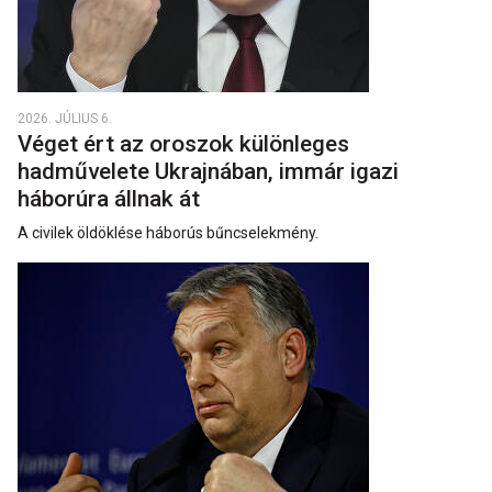
2026. JÚLIUS 6.
Véget ért az oroszok különleges
hadművelete Ukrajnában, immár igazi
háborúra állnak át
A civilek öldöklése háborús bűncselekmény.