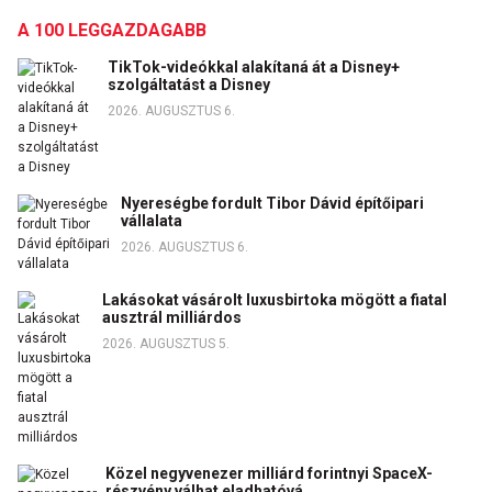
A 100 LEGGAZDAGABB
TikTok-videókkal alakítaná át a Disney+
szolgáltatást a Disney
2026. AUGUSZTUS 6.
Nyereségbe fordult Tibor Dávid építőipari
vállalata
2026. AUGUSZTUS 6.
Lakásokat vásárolt luxusbirtoka mögött a fiatal
ausztrál milliárdos
2026. AUGUSZTUS 5.
Közel negyvenezer milliárd forintnyi SpaceX-
részvény válhat eladhatóvá