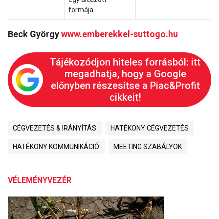
formája.
Beck György
www.emberekkel-suttogo.hu
Tájékozódjon hiteles forrásból: itt
megadhatja, hogy a Google
előnyben részesítse a Piac&Profit
cikkeit!
CÉGVEZETÉS & IRÁNYÍTÁS
HATÉKONY CÉGVEZETÉS
HATÉKONY KOMMUNIKÁCIÓ
MEETING SZABÁLYOK
VÉLEMÉNYVEZÉR