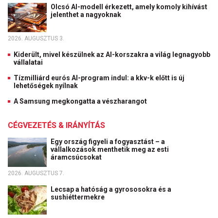
Olcsó AI-modell érkezett, amely komoly kihívást
jelenthet a nagyoknak
2026. AUGUSZTUS 3.
Kiderült, mivel készülnek az AI-korszakra a világ legnagyobb
vállalatai
Tízmilliárd eurós AI-program indul: a kkv-k előtt is új
lehetőségek nyílnak
A Samsung megkongatta a vészharangot
CÉGVEZETÉS & IRÁNYÍTÁS
Egy ország figyeli a fogyasztást – a
vállalkozások menthetik meg az esti
áramcsúcsokat
2026. AUGUSZTUS 7.
Lecsap a hatóság a gyrososokra és a
sushiéttermekre