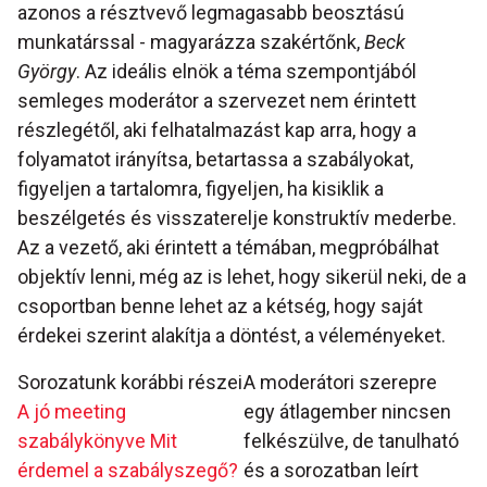
azonos a résztvevő legmagasabb beosztású
munkatárssal - magyarázza szakértőnk,
Beck
György
. Az ideális elnök a téma szempontjából
semleges moderátor a szervezet nem érintett
részlegétől, aki felhatalmazást kap arra, hogy a
folyamatot irányítsa, betartassa a szabályokat,
figyeljen a tartalomra, figyeljen, ha kisiklik a
beszélgetés és visszaterelje konstruktív mederbe.
Az a vezető, aki érintett a témában, megpróbálhat
objektív lenni, még az is lehet, hogy sikerül neki, de a
csoportban benne lehet az a kétség, hogy saját
érdekei szerint alakítja a döntést, a véleményeket.
Sorozatunk korábbi részei
A moderátori szerepre
A jó meeting
egy átlagember nincsen
szabálykönyve
Mit
felkészülve, de tanulható
érdemel a szabályszegő?
és a sorozatban leírt