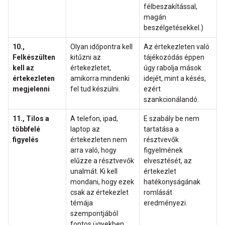
félbeszakítással,
magán
beszélgetésekkel.)
10.,
Olyan időpontra kell
Az értekezleten való
Felkészülten
kitűzni az
tájékozódás éppen
kell az
értekezletet,
úgy rabolja mások
értekezleten
amikorra mindenki
idejét, mint a késés,
megjelenni
fel tud készülni.
ezért
szankcionálandó.
11., Tilos a
A telefon, ipad,
E szabály be nem
többfelé
laptop az
tartatása a
figyelés
értekezleten nem
résztvevők
arra való, hogy
figyelmének
elűzze a résztvevők
elvesztését, az
unalmát. Ki kell
értekezlet
mondani, hogy ezek
hatékonyságának
csak az értekezlet
romlását
témája
eredményezi.
szempontjából
fontos ügyekben