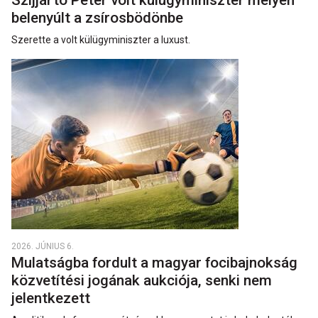
Szijjártó Péter volt külügyminiszter mélyen
belenyúlt a zsírosbödönbe
Szerette a volt külügyminiszter a luxust.
2026. JÚNIUS 6.
Mulatságba fordult a magyar focibajnokság
közvetítési jogának aukciója, senki nem
jelentkezett