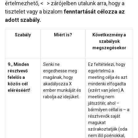
értelmezhető, < > zárójelben utalunk arra, hogy a
tisztelet
vagy a bizalom
fenntartását célozza az
adott szabály.
Szabály
Miért is?
Következmény a
szabályok
megszegésekor
9., Minden
Senki ne
Ez feltételezi, hogy
résztvevő
engedhesse meg
egyértelmű a
felelős a
magának, hogy
meeting célja és azt
közös cél
akadályozza X
mindenki elfogadta
eléréséért!
ember munkáját és
(ezért van jelen).A
rabolja az idejüket.
meeting nem
játszótér, ahol –
bármilyen céllal is – a
résztvevők saját
magukat
szórakoztatják (oda
nem illő poénokkal,