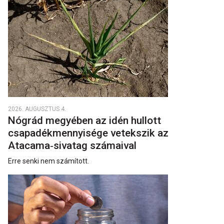
2026. AUGUSZTUS 4.
Nógrád megyében az idén hullott
csapadékmennyisége vetekszik az
Atacama‑sivatag számaival
Erre senki nem számított.