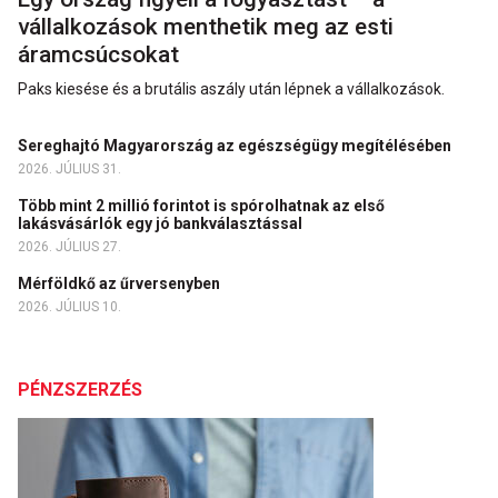
vállalkozások menthetik meg az esti
áramcsúcsokat
Paks kiesése és a brutális aszály után lépnek a vállalkozások.
Sereghajtó Magyarország az egészségügy megítélésében
2026. JÚLIUS 31.
Több mint 2 millió forintot is spórolhatnak az első
lakásvásárlók egy jó bankválasztással
2026. JÚLIUS 27.
Mérföldkő az űrversenyben
2026. JÚLIUS 10.
PÉNZSZERZÉS