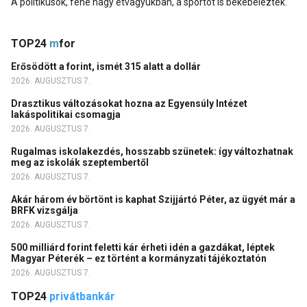
A politikusok, fene nagy étvágyukban, a sportot is bekebelezték.
TOP24
m
for
Erősödött a forint, ismét 315 alatt a dollár
2026. AUGUSZTUS 7.
Drasztikus változásokat hozna az Egyensúly Intézet
lakáspolitikai csomagja
2026. AUGUSZTUS 7.
Rugalmas iskolakezdés, hosszabb szünetek: így változhatnak
meg az iskolák szeptembertől
2026. AUGUSZTUS 7.
Akár három év börtönt is kaphat Szijjártó Péter, az ügyét már a
BRFK vizsgálja
2026. AUGUSZTUS 7.
500 milliárd forint feletti kár érheti idén a gazdákat, léptek
Magyar Péterék – ez történt a kormányzati tájékoztatón
2026. AUGUSZTUS 7.
TOP24
privátbankár