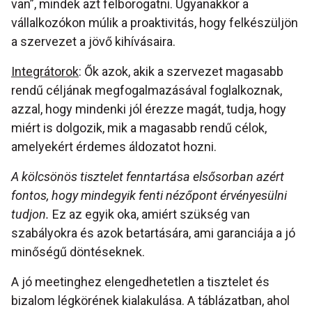
van”, mindek azt felborogatni. Ugyanakkor a
vállalkozókon múlik a proaktivitás, hogy felkészüljön
a szervezet a jövő kihívásaira.
Integrátorok
: Ők azok, akik a szervezet magasabb
rendű céljának megfogalmazásával foglalkoznak,
azzal, hogy mindenki jól érezze magát, tudja, hogy
miért is dolgozik, mik a magasabb rendű célok,
amelyekért érdemes áldozatot hozni.
A kölcsönös tisztelet fenntartása elsősorban azért
fontos, hogy mindegyik fenti nézőpont érvényesülni
tudjon.
Ez az egyik oka, amiért szükség van
szabályokra és azok betartására, ami garanciája a jó
minőségű döntéseknek.
A jó meetinghez elengedhetetlen a tisztelet és
bizalom légkörének kialakulása. A táblázatban, ahol