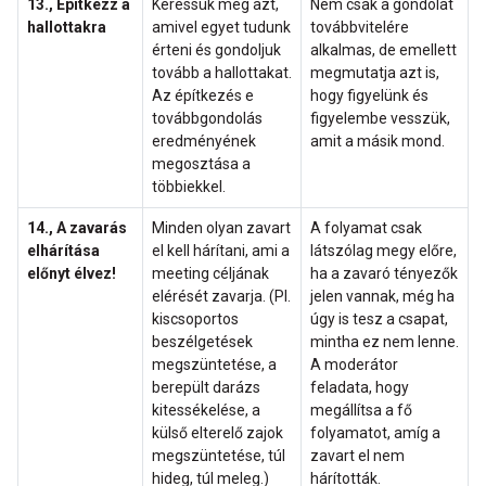
13., Építkezz a
Keressük meg azt,
Nem csak a gondolat
hallottakra
amivel egyet tudunk
továbbvitelére
érteni és gondoljuk
alkalmas, de emellett
tovább a hallottakat.
megmutatja azt is,
Az építkezés e
hogy figyelünk és
továbbgondolás
figyelembe vesszük,
eredményének
amit a másik mond.
megosztása a
többiekkel.
14.,
A zavarás
Minden olyan zavart
A folyamat csak
elhárítása
el kell hárítani, ami a
látszólag megy előre,
előnyt élvez!
meeting céljának
ha a zavaró tényezők
elérését zavarja. (Pl.
jelen vannak, még ha
kiscsoportos
úgy is tesz a csapat,
beszélgetések
mintha ez nem lenne.
megszüntetése, a
A moderátor
berepült darázs
feladata, hogy
kitessékelése, a
megállítsa a fő
külső elterelő zajok
folyamatot, amíg a
megszüntetése, túl
zavart el nem
hideg, túl meleg.)
hárították.