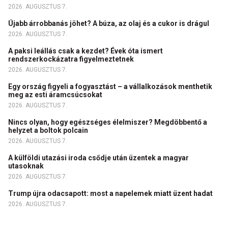
2026. AUGUSZTUS 7.
Újabb árrobbanás jöhet? A búza, az olaj és a cukor is drágul
2026. AUGUSZTUS 7.
A paksi leállás csak a kezdet? Évek óta ismert
rendszerkockázatra figyelmeztetnek
2026. AUGUSZTUS 7.
Egy ország figyeli a fogyasztást – a vállalkozások menthetik
meg az esti áramcsúcsokat
2026. AUGUSZTUS 7.
Nincs olyan, hogy egészséges élelmiszer? Megdöbbentő a
helyzet a boltok polcain
2026. AUGUSZTUS 7.
A külföldi utazási iroda csődje után üzentek a magyar
utasoknak
2026. AUGUSZTUS 7.
Trump újra odacsapott: most a napelemek miatt üzent hadat
2026. AUGUSZTUS 7.