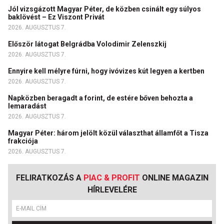
Jól vizsgázott Magyar Péter, de közben csinált egy súlyos
baklövést – Ez Viszont Privát
2026. AUGUSZTUS 7.
Először látogat Belgrádba Volodimir Zelenszkij
2026. AUGUSZTUS 7.
Ennyire kell mélyre fúrni, hogy ivóvizes kút legyen a kertben
2026. AUGUSZTUS 7.
Napközben beragadt a forint, de estére bőven behozta a
lemaradást
2026. AUGUSZTUS 7.
Magyar Péter: három jelölt közül választhat államfőt a Tisza
frakciója
2026. AUGUSZTUS 7.
FELIRATKOZÁS A
PIAC & PROFIT
ONLINE MAGAZIN
HÍRLEVELÉRE