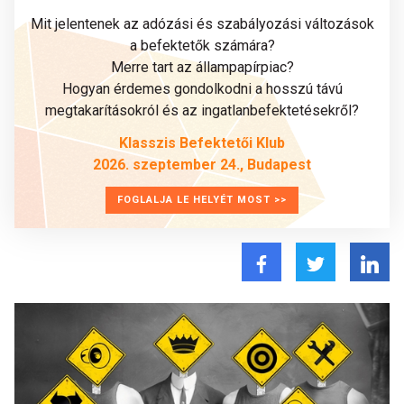
Mit jelentenek az adózási és szabályozási változások
a befektetők számára?
Merre tart az állampapírpiac?
Hogyan érdemes gondolkodni a hosszú távú
megtakarításokról és az ingatlanbefektetésekről?
Klasszis Befektetői Klub
2026. szeptember 24., Budapest
FOGLALJA LE HELYÉT MOST >>