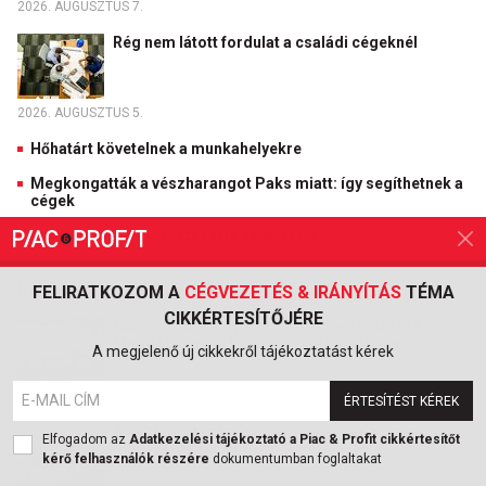
2026. AUGUSZTUS 7.
Rég nem látott fordulat a családi cégeknél
2026. AUGUSZTUS 5.
Hőhatárt követelnek a munkahelyekre
Megkongatták a vészharangot Paks miatt: így segíthetnek a
cégek
Irány a home office, ezt kérik a cégektől
PIAC & MARKETING
FELIRATKOZOM A
CÉGVEZETÉS & IRÁNYÍTÁS
TÉMA
CIKKÉRTESÍTŐJÉRE
Nincs olyan, hogy egészséges élelmiszer?
Megdöbbentő a helyzet a boltok polcain
A megjelenő új cikkekről tájékoztatást kérek
2026. AUGUSZTUS 7.
ÉRTESÍTÉST KÉREK
A külföldi utazási iroda csődje után üzentek a
Elfogadom az
Adatkezelési tájékoztató a Piac & Profit cikkértesítőt
magyar utasoknak
kérő felhasználók részére
dokumentumban foglaltakat