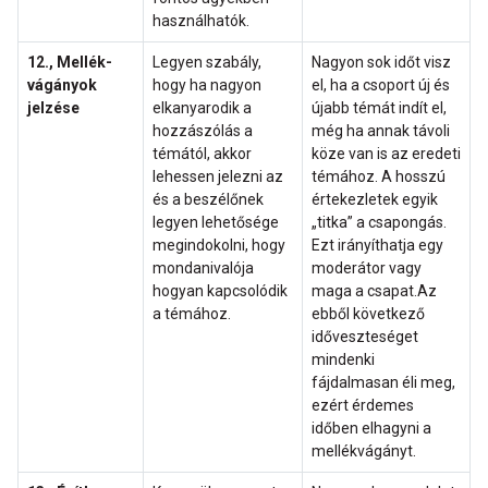
használhatók.
12., Mellék-
Legyen szabály,
Nagyon sok időt visz
vágányok
hogy ha nagyon
el, ha a csoport új és
jelzése
elkanyarodik a
újabb témát indít el,
hozzászólás a
még ha annak távoli
témától, akkor
köze van is az eredeti
lehessen jelezni az
témához. A hosszú
és a beszélőnek
értekezletek egyik
legyen lehetősége
„titka” a csapongás.
megindokolni, hogy
Ezt irányíthatja egy
mondanivalója
moderátor vagy
hogyan kapcsolódik
maga a csapat.Az
a témához.
ebből következő
időveszteséget
mindenki
fájdalmasan éli meg,
ezért érdemes
időben elhagyni a
mellékvágányt.