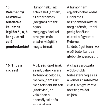
15.,
Humor nélkül az
A humor nem
Valamennyi
értekezlet „sótlan”,
egyenlő bohóckodás.
résztvevő
ezért érdemes
Előbbi más
feladata a
„megfűszerezni”
nézőpontból közelíti
kellemes
olyan
meg a témát, utóbbi
légkörről, a jó
megjegyzésekkel,
pedig öncélúan
hangulatról
amelyek más
eltereli a figyelmet.
való
oldalról világítják
Érdemes
gondoskodás!
meg a témát.
különbséget tenni. Az
elsőt bátorítani, az
utóbbit lenyesegetni.
16. Tilos a
A cikizés jópofának
A cikizés áldozata
cikizés!
szánt, valaki kárára
előbb-utóbb
történő viccelődés,
törleszteni fog és ez
melyen „nem illik”
a verbális csatározás
megsértődni, hiszen
elviszi a figyelmet a
„csak vicc”, de
meeting valódi
valójában a
céljáról.
személyeskedés
egy álcázott