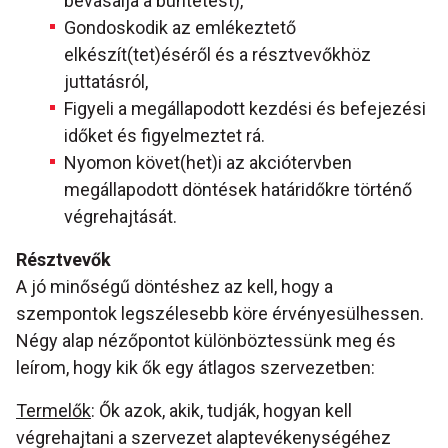
bevasalja a büntetést),
Gondoskodik az emlékeztető
elkészít(tet)éséről és a résztvevőkhöz
juttatásról,
Figyeli a megállapodott kezdési és befejezési
időket és figyelmeztet rá.
Nyomon követ(het)i az akciótervben
megállapodott döntések határidőkre történő
végrehajtását.
Résztvevők
A jó minőségű döntéshez az kell, hogy a
szempontok legszélesebb köre érvényesülhessen.
Négy alap nézőpontot különböztessünk meg és
leírom, hogy kik ők egy átlagos szervezetben:
Termelők
: Ők azok, akik, tudják, hogyan kell
végrehajtani a szervezet alaptevékenységéhez