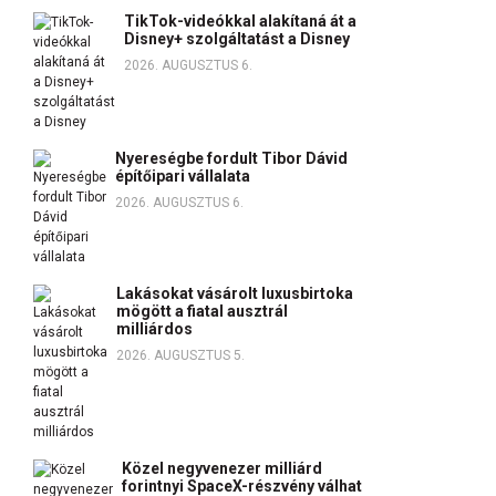
TikTok-videókkal alakítaná át a
Disney+ szolgáltatást a Disney
2026. AUGUSZTUS 6.
Nyereségbe fordult Tibor Dávid
építőipari vállalata
2026. AUGUSZTUS 6.
Lakásokat vásárolt luxusbirtoka
mögött a fiatal ausztrál
milliárdos
2026. AUGUSZTUS 5.
Közel negyvenezer milliárd
forintnyi SpaceX-részvény válhat