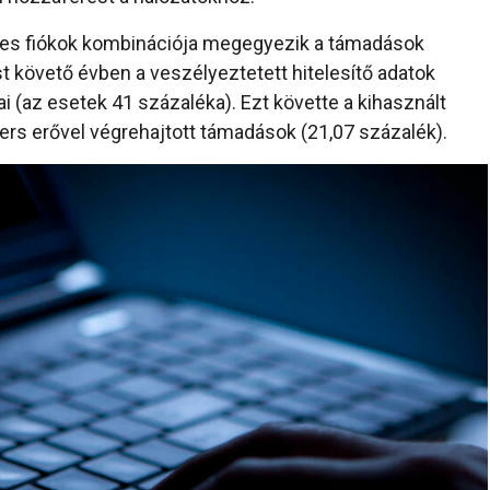
ényes fiókok kombinációja megegyezik a támadások
t követő évben a veszélyeztetett hitelesítő adatok
i (az esetek 41 százaléka). Ezt követte a kihasznált
ers erővel végrehajtott támadások (21,07 százalék).