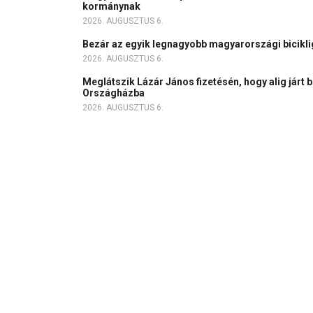
kormánynak
2026. AUGUSZTUS 6.
Bezár az egyik legnagyobb magyarországi bicikl
2026. AUGUSZTUS 6.
Meglátszik Lázár János fizetésén, hogy alig járt b
Országházba
2026. AUGUSZTUS 6.