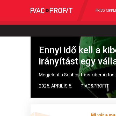
FRISS CIKKE
Ennyi idő kell a k
irányítást egy váll
Megjelent a Sophos friss kiberbiztons
2025. ÁPRILIS 5.
PIAC&PROFIT
Mi vár a ma