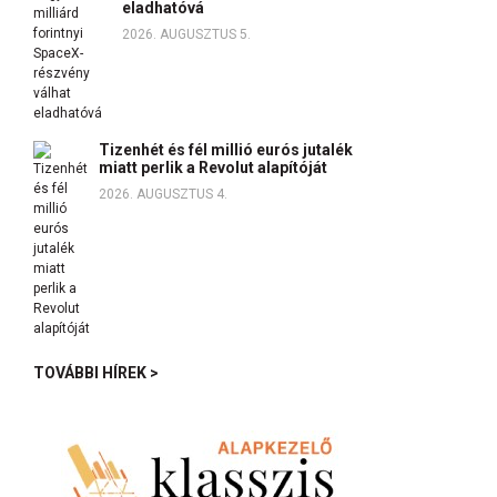
eladhatóvá
2026. AUGUSZTUS 5.
Tizenhét és fél millió eurós jutalék
miatt perlik a Revolut alapítóját
2026. AUGUSZTUS 4.
TOVÁBBI HÍREK >