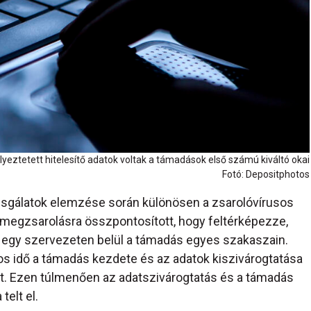
lyeztetett hitelesítő adatok voltak a támadások első számú kiváltó okai
Fotó: Depositphotos
sgálatok elemzése során különösen a zsarolóvírusos
tmegzsarolásra összpontosított, hogy feltérképezze,
 egy szervezeten belül a támadás egyes szakaszain.
s idő a támadás kezdete és az adatok kiszivárogtatása
lt. Ezen túlmenően az adatszivárogtatás és a támadás
telt el.