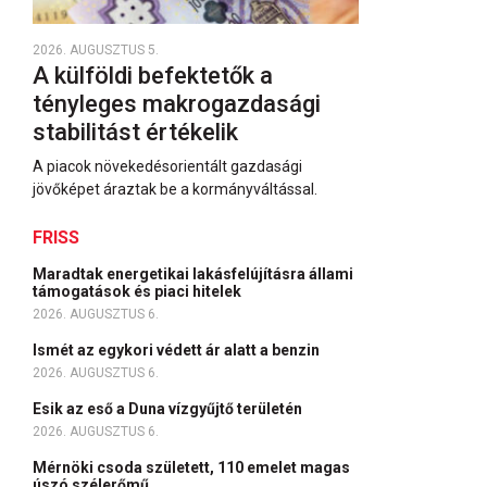
2026. AUGUSZTUS 5.
A külföldi befektetők a
tényleges makrogazdasági
stabilitást értékelik
A piacok növekedésorientált gazdasági
jövőképet áraztak be a kormányváltással.
FRISS
Maradtak energetikai lakásfelújításra állami
támogatások és piaci hitelek
2026. AUGUSZTUS 6.
Ismét az egykori védett ár alatt a benzin
2026. AUGUSZTUS 6.
Esik az eső a Duna vízgyűjtő területén
2026. AUGUSZTUS 6.
Mérnöki csoda született, 110 emelet magas
úszó szélerőmű