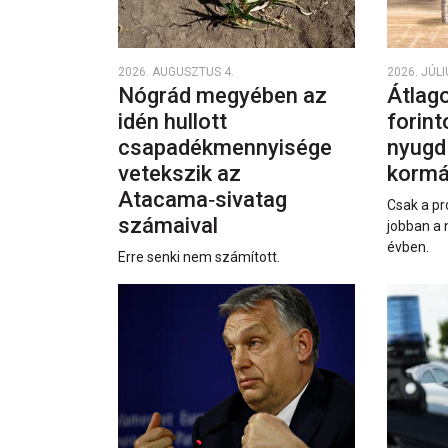
2026. AUGUSZTUS 4.
2026. JÚLI
Nógrád megyében az
Átlago
idén hullott
forint
csapadékmennyisége
nyugd
vetekszik az
kormá
Atacama‑sivatag
Csak a pr
számaival
jobban a 
évben.
Erre senki nem számított.