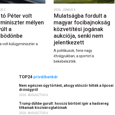
US 2.
2026. JÚNIUS 6.
rtó Péter volt
Mulatságba fordult a
yminiszter mélyen
magyar focibajnokság
últ a
közvetítési jogának
sbödönbe
aukciója, senki nem
jelentkezett
a volt külügyminiszter a
A politikusok, fene nagy
étvágyukban, a sportot is
bekebelezték.
TOP24
privátbankár
Nem egészen úgy történt, ahogy először hitték a lipcsei
drónügyről
2026. AUGUSZTUS 6.
Trump dühbe gurult: hosszú börtönt ígér a hadsereg
titkainak kiszivárogtatóinak
2026. AUGUSZTUS 6.