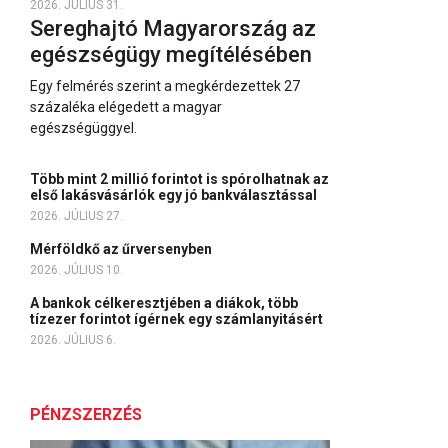
2026. JÚLIUS 31.
Sereghajtó Magyarország az
egészségügy megítélésében
Egy felmérés szerint a megkérdezettek 27
százaléka elégedett a magyar
egészségüggyel.
Több mint 2 millió forintot is spórolhatnak az
első lakásvásárlók egy jó bankválasztással
2026. JÚLIUS 27.
Mérföldkő az űrversenyben
2026. JÚLIUS 10.
A bankok célkeresztjében a diákok, több
tízezer forintot ígérnek egy számlanyitásért
2026. JÚLIUS 6.
PÉNZSZERZÉS