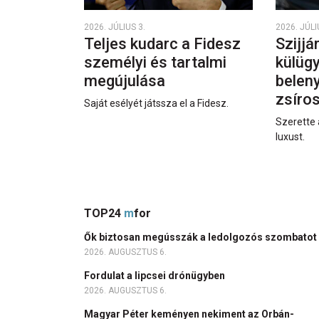
2026. JÚLIUS 3.
2026. JÚLI
Teljes kudarc a Fidesz
Szijjá
személyi és tartalmi
külüg
megújulása
beleny
zsíro
Saját esélyét játssza el a Fidesz.
Szerette 
luxust.
TOP24
m
for
Ők biztosan megússzák a ledolgozós szombatot
2026. AUGUSZTUS 6.
Fordulat a lipcsei drónügyben
2026. AUGUSZTUS 6.
Magyar Péter keményen nekiment az Orbán-