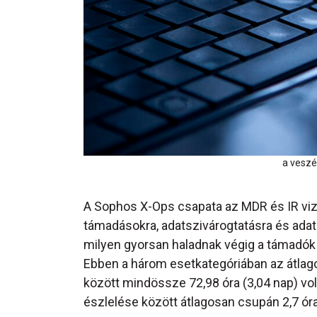
a veszé
A Sophos X-Ops csapata az MDR és IR viz
támadásokra, adatszivárogtatásra és ada
milyen gyorsan haladnak végig a támadók
Ebben a három esetkategóriában az átlago
között mindössze 72,98 óra (3,04 nap) vo
észlelése között átlagosan csupán 2,7 óra 