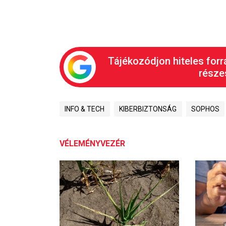
Tájékozódjon hiteles forr
részes
INFO & TECH
KIBERBIZTONSÁG
SOPHOS
VÉLEMÉNYVEZÉR