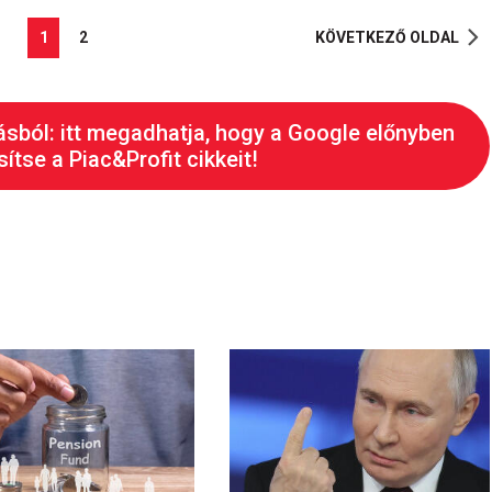
1
2
KÖVETKEZŐ OLDAL
ásból: itt megadhatja, hogy a Google előnyben
ítse a Piac&Profit cikkeit!