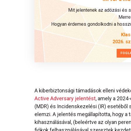
Mit jelentenek az adózási és 
Merre 
Hogyan érdemes gondolkodni a hosszú 
Klas
2026. s
FOGL
A kiberbiztonsági támadások elleni védek
Active Adversary jelentést
, amely a 2024-
(MDR) és Incidenskezelési (IR) esetéből
elemzi. A jelentés megállapította, hogy a
kihasználásával, (beleértve az olyan per
fiókok felhasználásával szereztek kezdet