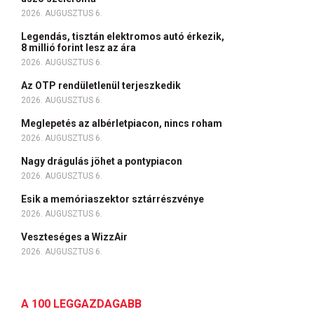
2026. AUGUSZTUS 6.
Legendás, tisztán elektromos autó érkezik,
8 millió forint lesz az ára
2026. AUGUSZTUS 6.
Az OTP rendületlenül terjeszkedik
2026. AUGUSZTUS 6.
Meglepetés az albérletpiacon, nincs roham
2026. AUGUSZTUS 6.
Nagy drágulás jöhet a pontypiacon
2026. AUGUSZTUS 6.
Esik a memóriaszektor sztárrészvénye
2026. AUGUSZTUS 6.
Veszteséges a WizzAir
2026. AUGUSZTUS 6.
A 100 LEGGAZDAGABB