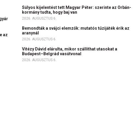
Súlyos kijelentést tett Magyar Péter: szerinte az Orbán-
kormány tudta, hogy baj van
igyár
2026. AUGUSZTUS 6.
Bemondták a svájci elemzők: mutatós tűzijáték érik az
aranynál
e az
2026. AUGUSZTUS 6.
Vitézy Dávid elárulta, mikor szállíthat utasokat a
Budapest–Belgrád vasútvonal
2026. AUGUSZTUS 6.