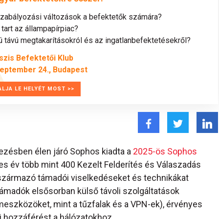
szabályozási változások a befektetők számára?
tart az állampapírpiac?
távú megtakarításokról és az ingatlanbefektetésekről?
szis Befektetői Klub
zeptember 24., Budapest
ALJA LE HELYÉT MOST >>
ezésben élen járó Sophos kiadta a
2025-ös Sophos
es év több mint 400 Kezelt Felderítés és Válaszadás
 származó támadói viselkedéseket és technikákat
 támadók elsősorban külső távoli szolgáltatások
emeszközöket, mint a tűzfalak és a VPN-ek), érvényes
i hozzáférést a hálózatokhoz.