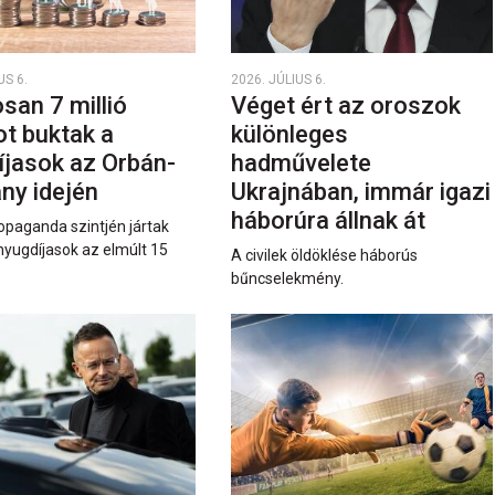
US 6.
2026. JÚLIUS 6.
san 7 millió
Véget ért az oroszok
ot buktak a
különleges
íjasok az Orbán-
hadművelete
ny idején
Ukrajnában, immár igazi
háborúra állnak át
opaganda szintjén jártak
nyugdíjasok az elmúlt 15
A civilek öldöklése háborús
bűncselekmény.