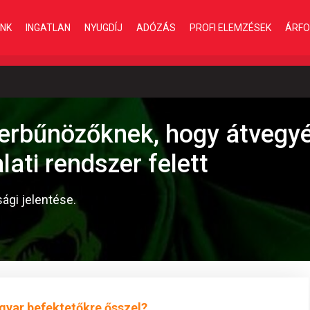
INK
INGATLAN
NYUGDÍJ
ADÓZÁS
PROFI ELEMZÉSEK
ÁRFO
iberbűnözőknek, hogy átvegy
alati rendszer felett
ági jelentése.
gyar befektetőkre ősszel?