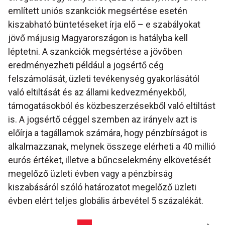
említett uniós szankciók megsértése esetén
kiszabható büntetéseket írja elő – e szabályokat
jövő májusig Magyarországon is hatályba kell
léptetni. A szankciók megsértése a jövőben
eredményezheti például a jogsértő cég
felszámolását, üzleti tevékenység gyakorlásától
való eltiltását és az állami kedvezményekből,
támogatásokból és közbeszerzésekből való eltiltást
is. A jogsértő céggel szemben az irányelv azt is
előírja a tagállamok számára, hogy pénzbírságot is
alkalmazzanak, melynek összege elérheti a 40 millió
eurós értéket, illetve a bűncselekmény elkövetését
megelőző üzleti évben vagy a pénzbírság
kiszabásáról szóló határozatot megelőző üzleti
évben elért teljes globális árbevétel 5 százalékát.