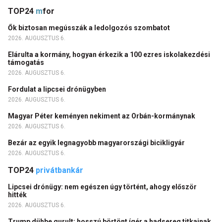
TOP24
m
for
Ők biztosan megússzák a ledolgozós szombatot
2026. AUGUSZTUS 6.
Elárulta a kormány, hogyan érkezik a 100 ezres iskolakezdési
támogatás
2026. AUGUSZTUS 6.
Fordulat a lipcsei drónügyben
2026. AUGUSZTUS 6.
Magyar Péter keményen nekiment az Orbán-kormánynak
2026. AUGUSZTUS 6.
Bezár az egyik legnagyobb magyarországi bicikligyár
2026. AUGUSZTUS 6.
TOP24
privátbankár
Lipcsei drónügy: nem egészen úgy történt, ahogy először
hitték
2026. AUGUSZTUS 6.
Trump dühbe gurult: hosszú börtönt ígér a hadsereg titkainak