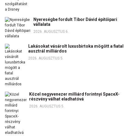
Nyereségbe fordult Tibor Dávid építőipari
vállalata
2026. AUGUSZTUS 6.
Lakásokat vásárolt luxusbirtoka mögött a fiatal
ausztrál milliárdos
2026. AUGUSZTUS 5.
Közel negyvenezer milliárd forintnyi SpaceX-
részvény válhat eladhatóvá
2026. AUGUSZTUS 5.