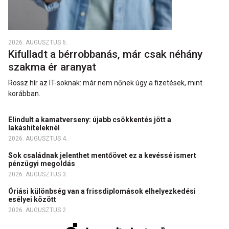
2026. AUGUSZTUS 6.
Kifulladt a bérrobbanás, már csak néhány
szakma ér aranyat
Rossz hír az IT-soknak: már nem nőnek úgy a fizetések, mint
korábban.
Elindult a kamatverseny: újabb csökkentés jött a
lakáshiteleknél
2026. AUGUSZTUS 4.
Sok családnak jelenthet mentőövet ez a kevéssé ismert
pénzügyi megoldás
2026. AUGUSZTUS 3.
Óriási különbség van a frissdiplomások elhelyezkedési
esélyei között
2026. AUGUSZTUS 2.