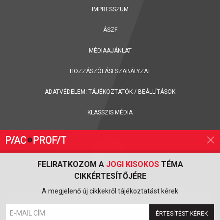
IMPRESSZUM
ÁSZF
MÉDIAAJÁNLAT
HOZZÁSZÓLÁSI SZABÁLYZAT
ADATVÉDELEM:
TÁJÉKOZTATÓK
/
BEÁLLÍTÁSOK
KLASSZIS MÉDIA
FELIRATKOZOM A
JOGI KISOKOS
TÉMA
CIKKÉRTESÍTŐJÉRE
FELIRATKOZÁS A PIAC & PROFIT ONLINE MAGAZIN HÍRLEVELÉRE
A megjelenő új cikkekről tájékoztatást kérek
ÉRTESÍTÉST KÉREK