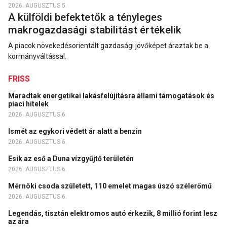
2026. AUGUSZTUS 5.
A külföldi befektetők a tényleges
makrogazdasági stabilitást értékelik
A piacok növekedésorientált gazdasági jövőképet áraztak be a
kormányváltással.
FRISS
Maradtak energetikai lakásfelújításra állami támogatások és
piaci hitelek
2026. AUGUSZTUS 6.
Ismét az egykori védett ár alatt a benzin
2026. AUGUSZTUS 6.
Esik az eső a Duna vízgyűjtő területén
2026. AUGUSZTUS 6.
Mérnöki csoda született, 110 emelet magas úszó szélerőmű
2026. AUGUSZTUS 6.
Legendás, tisztán elektromos autó érkezik, 8 millió forint lesz
az ára