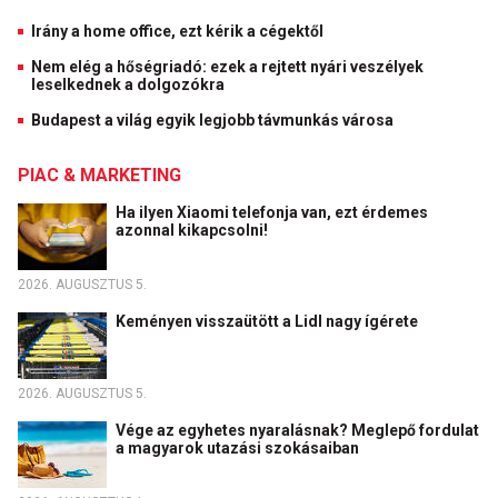
Irány a home office, ezt kérik a cégektől
Nem elég a hőségriadó: ezek a rejtett nyári veszélyek
leselkednek a dolgozókra
Budapest a világ egyik legjobb távmunkás városa
PIAC & MARKETING
Ha ilyen Xiaomi telefonja van, ezt érdemes
azonnal kikapcsolni!
2026. AUGUSZTUS 5.
Keményen visszaütött a Lidl nagy ígérete
2026. AUGUSZTUS 5.
Vége az egyhetes nyaralásnak? Meglepő fordulat
a magyarok utazási szokásaiban