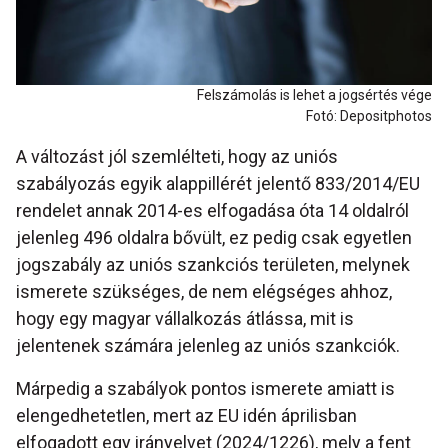
Felszámolás is lehet a jogsértés vége
Fotó: Depositphotos
A változást jól szemlélteti, hogy az uniós
szabályozás egyik alappillérét jelentő 833/2014/EU
rendelet annak 2014-es elfogadása óta 14 oldalról
jelenleg 496 oldalra bővült, ez pedig csak egyetlen
jogszabály az uniós szankciós területen, melynek
ismerete szükséges, de nem elégséges ahhoz,
hogy egy magyar vállalkozás átlássa, mit is
jelentenek számára jelenleg az uniós szankciók.
Márpedig a szabályok pontos ismerete amiatt is
elengedhetetlen, mert az EU idén áprilisban
elfogadott egy irányelvet (2024/1226), mely a fent