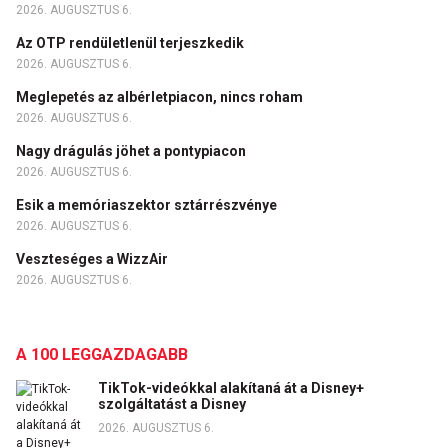
2026. AUGUSZTUS 6.
Az OTP rendületlenül terjeszkedik
2026. AUGUSZTUS 6.
Meglepetés az albérletpiacon, nincs roham
2026. AUGUSZTUS 6.
Nagy drágulás jöhet a pontypiacon
2026. AUGUSZTUS 6.
Esik a memóriaszektor sztárrészvénye
2026. AUGUSZTUS 6.
Veszteséges a WizzAir
2026. AUGUSZTUS 6.
A 100 LEGGAZDAGABB
TikTok-videókkal alakítaná át a Disney+
szolgáltatást a Disney
2026. AUGUSZTUS 6.