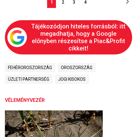
1
2
3
4
Tájékozódjon hiteles forrásból: itt
megadhatja, hogy a Google
előnyben részesítse a Piac&Profit
cikkeit!
FEHÉROROSZORSZÁG
OROSZORSZÁG
ÜZLETI PARTNERSÉG
JOGI KISOKOS
VÉLEMÉNYVEZÉR