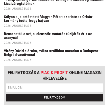
kiszivárogtatóinak
2026. AUGUSZTUS 6.
Súlyos kijelentést tett Magyar Péter: szerinte az Orbán-
kormány tudta, hogy baj van
2026. AUGUSZTUS 6.
Bemondták a svájci elemzők: mutatós tűzijáték érik az
aranynál
2026. AUGUSZTUS 6.
Vitézy Dávid elárulta, mikor szállíthat utasokat a Budapest–
Belgrád vasútvonal
2026. AUGUSZTUS 6.
FELIRATKOZÁS A
PIAC & PROFIT
ONLINE MAGAZIN
HÍRLEVELÉRE
FELIRATKOZOM