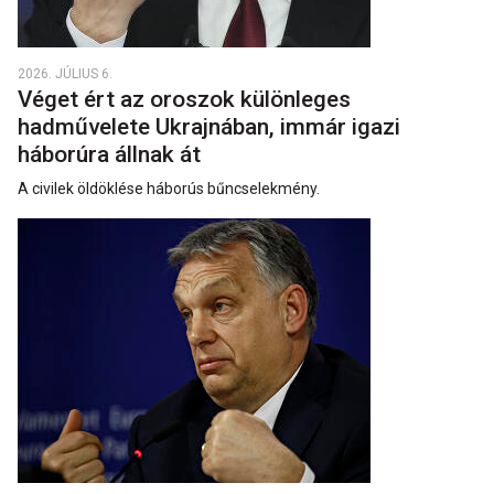
2026. JÚLIUS 6.
Véget ért az oroszok különleges
hadművelete Ukrajnában, immár igazi
háborúra állnak át
A civilek öldöklése háborús bűncselekmény.