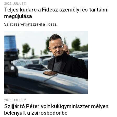
2026. JÚLIUS 3.
Teljes kudarc a Fidesz személyi és tartalmi
megújulása
Saját esélyét játssza el a Fidesz.
2026. JÚLIUS 2.
Szijjártó Péter volt külügyminiszter mélyen
belenyúlt a zsírosbödönbe