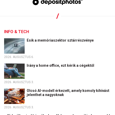
INFO & TECH
Esik a memóriaszektor sztárrészvénye
2026. AUGUSZTUS 6.
Irány a home office, ezt kérik a cégektől
2026. AUGUSZTUS 3.
Olcsó AI-modell érkezett, amely komoly kihívást
jelenthet a nagyoknak
2026. AUGUSZTUS 3.