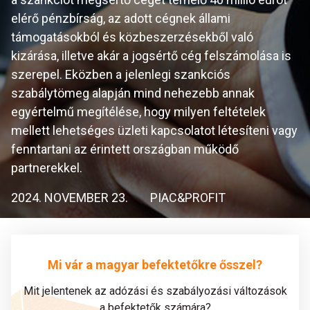
elérő pénzbírság, az adott cégnek állami
támogatásokból és közbeszerzésekből való
kizárása, illetve akár a jogsértő cég felszámolása is
szerepel. Eközben a jelenlegi szankciós
szabálytömeg alapján mind nehezebb annak
egyértelmű megítélése, hogy milyen feltételek
mellett lehetséges üzleti kapcsolatot létesíteni vagy
fenntartani az érintett országban működő
partnerekkel.
2024. NOVEMBER 23.
PIAC&PROFIT
Mi vár a magyar befektetőkre ősszel?
Mit jelentenek az adózási és szabályozási változások
a befektetők számára?