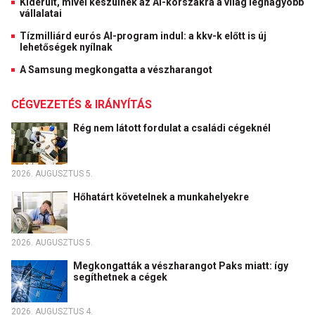
Kiderült, mivel készülnek az AI-korszakra a világ legnagyobb
vállalatai
Tízmilliárd eurós AI-program indul: a kkv-k előtt is új
lehetőségek nyílnak
A Samsung megkongatta a vészharangot
CÉGVEZETÉS & IRÁNYÍTÁS
Rég nem látott fordulat a családi cégeknél
2026. AUGUSZTUS 5.
Hőhatárt követelnek a munkahelyekre
2026. AUGUSZTUS 5.
Megkongatták a vészharangot Paks miatt: így
segíthetnek a cégek
2026. AUGUSZTUS 4.