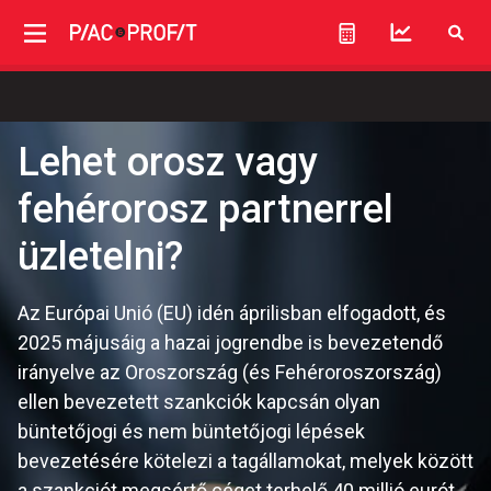
Lehet orosz vagy
fehérorosz partnerrel
üzletelni?
Az Európai Unió (EU) idén áprilisban elfogadott, és
2025 májusáig a hazai jogrendbe is bevezetendő
irányelve az Oroszország (és Fehéroroszország)
ellen bevezetett szankciók kapcsán olyan
büntetőjogi és nem büntetőjogi lépések
bevezetésére kötelezi a tagállamokat, melyek között
a szankciót megsértő céget terhelő 40 millió eurót