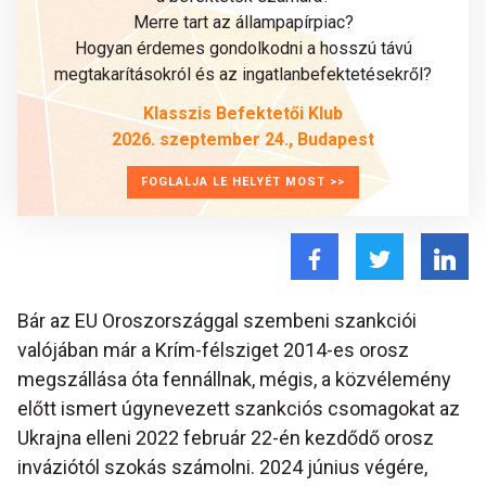
Merre tart az állampapírpiac?
Hogyan érdemes gondolkodni a hosszú távú
megtakarításokról és az ingatlanbefektetésekről?
Klasszis Befektetői Klub
2026. szeptember 24., Budapest
FOGLALJA LE HELYÉT MOST >>
Bár az EU Oroszországgal szembeni szankciói
valójában már a Krím-félsziget 2014-es orosz
megszállása óta fennállnak, mégis, a közvélemény
előtt ismert úgynevezett szankciós csomagokat az
Ukrajna elleni 2022 február 22-én kezdődő orosz
inváziótól szokás számolni. 2024 június végére,