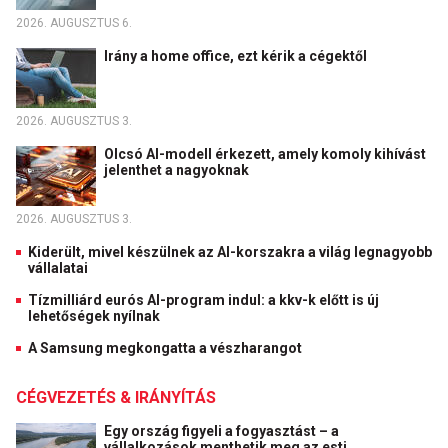
2026. AUGUSZTUS 6.
Irány a home office, ezt kérik a cégektől
2026. AUGUSZTUS 3.
Olcsó AI-modell érkezett, amely komoly kihívást
jelenthet a nagyoknak
2026. AUGUSZTUS 3.
Kiderült, mivel készülnek az AI-korszakra a világ legnagyobb
vállalatai
Tízmilliárd eurós AI-program indul: a kkv-k előtt is új
lehetőségek nyílnak
A Samsung megkongatta a vészharangot
CÉGVEZETÉS & IRÁNYÍTÁS
Egy ország figyeli a fogyasztást – a
vállalkozások menthetik meg az esti