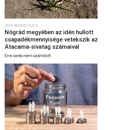
2026. AUGUSZTUS 4.
Nógrád megyében az idén hullott
csapadékmennyisége vetekszik az
Atacama‑sivatag számaival
Erre senki nem számított.