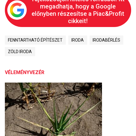
megadhatja, hogy a Google
előnyben részesítse a Piac&Profit
cikkeit!
FENNTARTHATÓ ÉPÍTÉSZET
IRODA
IRODABÉRLÉS
ZÖLD IRODA
VÉLEMÉNYVEZÉR