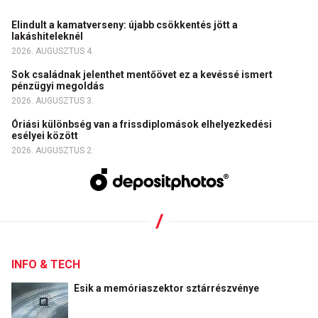
Elindult a kamatverseny: újabb csökkentés jött a
lakáshiteleknél
2026. AUGUSZTUS 4.
Sok családnak jelenthet mentőövet ez a kevéssé ismert
pénzügyi megoldás
2026. AUGUSZTUS 3.
Óriási különbség van a frissdiplomások elhelyezkedési
esélyei között
2026. AUGUSZTUS 2.
INFO & TECH
Esik a memóriaszektor sztárrészvénye