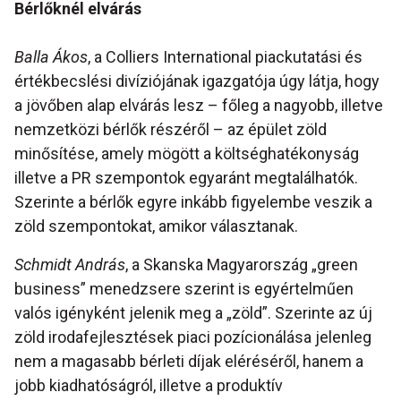
Bérlőknél elvárás
Balla Ákos
, a Colliers International piackutatási és
értékbecslési divíziójának igazgatója úgy látja, hogy
a jövőben alap elvárás lesz – főleg a nagyobb, illetve
nemzetközi bérlők részéről – az épület zöld
minősítése, amely mögött a költséghatékonyság
illetve a PR szempontok egyaránt megtalálhatók.
Szerinte a bérlők egyre inkább figyelembe veszik a
zöld szempontokat, amikor választanak.
Schmidt András
, a Skanska Magyarország „green
business” menedzsere szerint is egyértelműen
valós igényként jelenik meg a „zöld”. Szerinte az új
zöld irodafejlesztések piaci pozícionálása jelenleg
nem a magasabb bérleti díjak eléréséről, hanem a
jobb kiadhatóságról, illetve a produktív