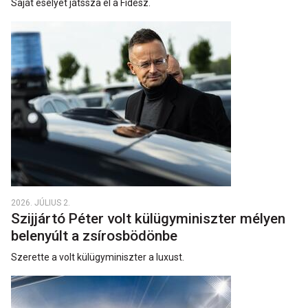
Saját esélyét játssza el a Fidesz.
2026. JÚLIUS 2.
Szijjártó Péter volt külügyminiszter mélyen
belenyúlt a zsírosbödönbe
Szerette a volt külügyminiszter a luxust.