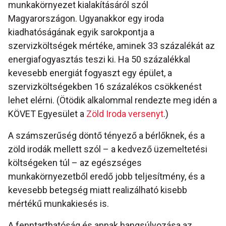
munkakörnyezet kialakításáról szól
Magyarországon. Ugyanakkor egy iroda
kiadhatóságának egyik sarokpontja a
szervizköltségek mértéke, aminek 33 százalékát az
energiafogyasztás teszi ki. Ha 50 százalékkal
kevesebb energiát fogyaszt egy épület, a
szervizköltségekben 16 százalékos csökkenést
lehet elérni. (Ötödik alkalommal rendezte meg idén a
KÖVET Egyesület a
Zöld Iroda versenyt
.)
A számszerűség döntő tényező a bérlőknek, és a
zöld irodák mellett szól – a kedvező üzemeltetési
költségeken túl – az egészséges
munkakörnyezetből eredő jobb teljesítmény, és a
kevesebb betegség miatt realizálható kisebb
mértékű munkakiesés is.
A fenntarthatóság és annak hangsúlyozása az