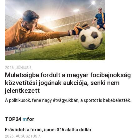
2026. JÚNIUS 6.
Mulatságba fordult a magyar focibajnokság
közvetítési jogának aukciója, senki nem
jelentkezett
A politikusok, fene nagy étvágyukban, a sportot is bekebelezték.
TOP24
m
for
Erősödött a forint, ismét 315 alatt a dollár
2026. AUGUSZTUS 7.