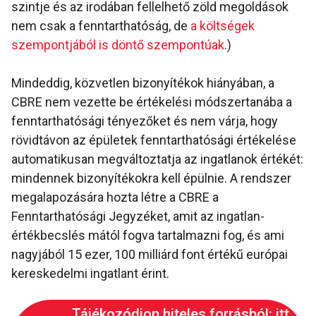
szintje és az irodában fellelhető zöld megoldások
nem csak a fenntarthatóság, de
a költségek
szempontjából is döntő szempontúak
.)
Mindeddig, közvetlen bizonyítékok hiányában, a
CBRE nem vezette be értékelési módszertanába a
fenntarthatósági tényezőket és nem várja, hogy
rövidtávon az épületek fenntarthatósági értékelése
automatikusan megváltoztatja az ingatlanok értékét:
mindennek bizonyítékokra kell épülnie. A rendszer
megalapozására hozta létre a CBRE a
Fenntarthatósági Jegyzéket, amit az ingatlan-
értékbecslés mától fogva tartalmazni fog, és ami
nagyjából 15 ezer, 100 milliárd font értékű európai
kereskedelmi ingatlant érint.
Tájékozódjon hiteles forrásból: itt