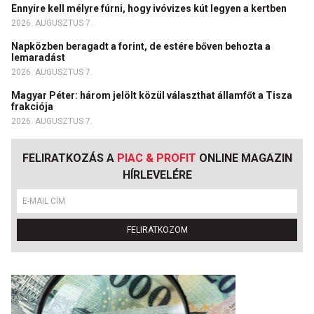
Ennyire kell mélyre fúrni, hogy ivóvizes kút legyen a kertben
2026. AUGUSZTUS 7.
Napközben beragadt a forint, de estére bőven behozta a
lemaradást
2026. AUGUSZTUS 7.
Magyar Péter: három jelölt közül választhat államfőt a Tisza
frakciója
2026. AUGUSZTUS 7.
FELIRATKOZÁS A
PIAC & PROFIT
ONLINE MAGAZIN
HÍRLEVELÉRE
FELIRATKOZOM