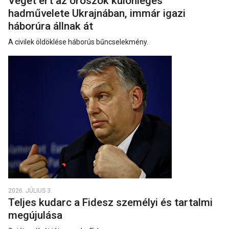
Véget ért az oroszok különleges
hadművelete Ukrajnában, immár igazi
háborúra állnak át
A civilek öldöklése háborús bűncselekmény.
2026. JÚLIUS 3.
Teljes kudarc a Fidesz személyi és tartalmi
megújulása