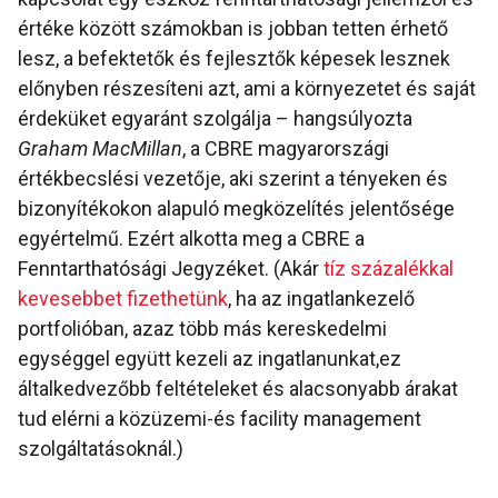
értéke között számokban is jobban tetten érhető
lesz, a befektetők és fejlesztők képesek lesznek
előnyben részesíteni azt, ami a környezetet és saját
érdeküket egyaránt szolgálja – hangsúlyozta
Graham MacMillan
, a CBRE magyarországi
értékbecslési vezetője, aki szerint a tényeken és
bizonyítékokon alapuló megközelítés jelentősége
egyértelmű. Ezért alkotta meg a CBRE a
Fenntarthatósági Jegyzéket. (Akár
tíz százalékkal
kevesebbet fizethetünk
, ha az ingatlankezelő
portfolióban, azaz több más kereskedelmi
egységgel együtt kezeli az ingatlanunkat,ez
általkedvezőbb feltételeket és alacsonyabb árakat
tud elérni a közüzemi-és facility management
szolgáltatásoknál.)