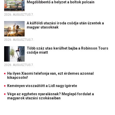
Megdöbbentő a helyzet a boltok polcain
2026. AUGUSZTUS 7.
A külföldi utazási iroda csődje után üzentek a
magyar utasoknak
2026. AUGUSZTUS 7.
Több száz utas kerülhet bajba a Robinson Tours
csődje miatt
2026. AUGUSZTUS 7.
Ha ilyen Xiaomi telefonja van, ezt érdemes azonnal
kikapcsolni!
Keményen visszaütött a Lidl nagy ígérete
Vége az egyhetes nyaralásnak? Meglepő fordulat a
magyarok utazási szokásaiban