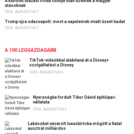
A külföldi utazási iroda csődje után üzentek a magyar
utasoknak
2026. AUGUSZTUS 7.
Trump újra odacsapott: most a napelemek miatt üzent hadat
2026. AUGUSZTUS 7.
A 100 LEGGAZDAGABB
TikTok-videókkal alakítaná át a Disney+
szolgáltatást a Disney
2026. AUGUSZTUS 6.
Nyereségbe fordult Tibor Dávid építőipari
vállalata
2026. AUGUSZTUS 6.
Lakásokat vásárolt luxusbirtoka mögött a fiatal
ausztrál milliárdos