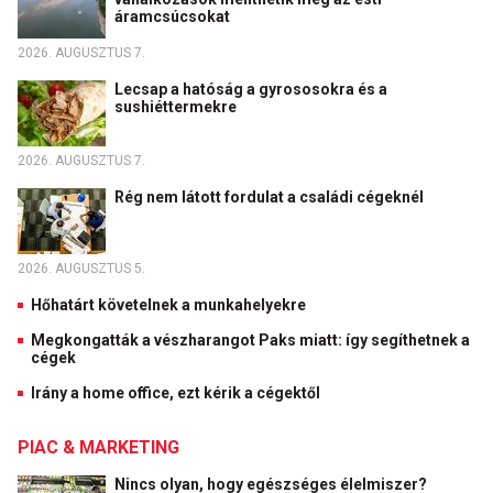
áramcsúcsokat
2026. AUGUSZTUS 7.
Lecsap a hatóság a gyrososokra és a
sushiéttermekre
2026. AUGUSZTUS 7.
Rég nem látott fordulat a családi cégeknél
2026. AUGUSZTUS 5.
Hőhatárt követelnek a munkahelyekre
Megkongatták a vészharangot Paks miatt: így segíthetnek a
cégek
Irány a home office, ezt kérik a cégektől
PIAC & MARKETING
Nincs olyan, hogy egészséges élelmiszer?