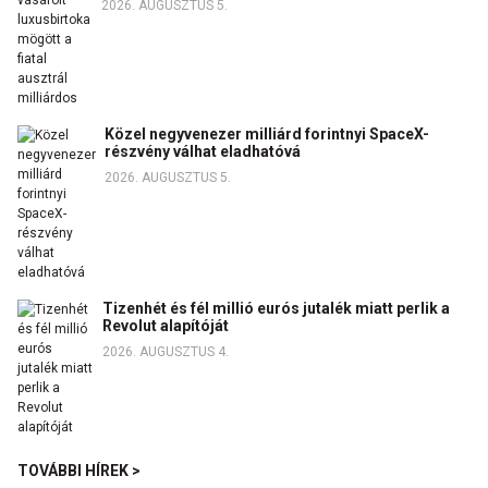
2026. AUGUSZTUS 5.
Közel negyvenezer milliárd forintnyi SpaceX-
részvény válhat eladhatóvá
2026. AUGUSZTUS 5.
Tizenhét és fél millió eurós jutalék miatt perlik a
Revolut alapítóját
2026. AUGUSZTUS 4.
TOVÁBBI HÍREK >