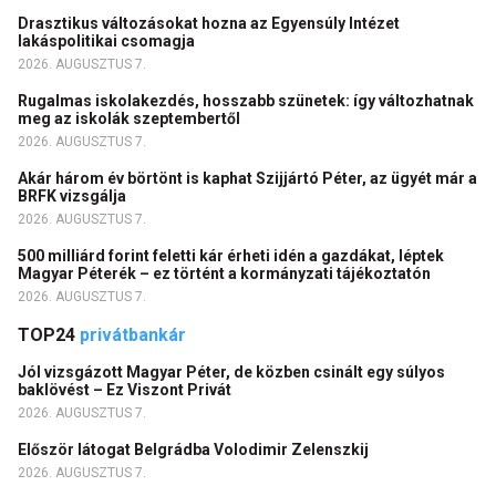
Drasztikus változásokat hozna az Egyensúly Intézet
lakáspolitikai csomagja
2026. AUGUSZTUS 7.
Rugalmas iskolakezdés, hosszabb szünetek: így változhatnak
meg az iskolák szeptembertől
2026. AUGUSZTUS 7.
Akár három év börtönt is kaphat Szijjártó Péter, az ügyét már a
BRFK vizsgálja
2026. AUGUSZTUS 7.
500 milliárd forint feletti kár érheti idén a gazdákat, léptek
Magyar Péterék – ez történt a kormányzati tájékoztatón
2026. AUGUSZTUS 7.
TOP24
privátbankár
Jól vizsgázott Magyar Péter, de közben csinált egy súlyos
baklövést – Ez Viszont Privát
2026. AUGUSZTUS 7.
Először látogat Belgrádba Volodimir Zelenszkij
2026. AUGUSZTUS 7.