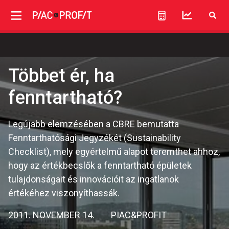
Többet ér, ha
fenntartható?
Legújabb elemzésében a CBRE bemutatta
Fenntarthatósági Jegyzékét (Sustainability
Checklist), mely egyértelmű alapot teremthet ahhoz,
hogy az értékbecslők a fenntartható épületek
tulajdonságait és innovációit az ingatlanok
értékéhez viszonyíthassák.
2011. NOVEMBER 14.
PIAC&PROFIT