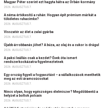
Magyar Péter szerint ezt hagyta hátra az Orbán-kormány
2026. AUGUSZTUS 7.
A néma értékesítő a ruhán: Hogyan épít prémium márkát a
tökéletes ruhacímke?
2026. AUGUSZTUS 7.
Visszatér az élet a zalai gyárba
2026. AUGUSZTUS 7.
Újabb árrobbanás jöhet? A búza, az olaj és a cukor is drágul
2026. AUGUSZTUS 7.
A paksi leállás csak a kezdet? Évek óta ismert
rendszerkockázatra figyelmeztetnek
2026. AUGUSZTUS 7.
Egy ország figyeli a fogyasztást – a vállalkozások menthetik
meg az esti áramcsúcsokat
2026. AUGUSZTUS 7.
Nincs olyan, hogy egészséges élelmiszer? Megdöbbentő a
helyzet a boltok polcain
2026. AUGUSZTUS 7.