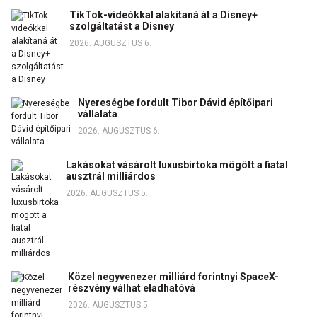
TikTok-videókkal alakítaná át a Disney+
szolgáltatást a Disney
2026. AUGUSZTUS 6.
Nyereségbe fordult Tibor Dávid építőipari
vállalata
2026. AUGUSZTUS 6.
Lakásokat vásárolt luxusbirtoka mögött a fiatal
ausztrál milliárdos
2026. AUGUSZTUS 5.
Közel negyvenezer milliárd forintnyi SpaceX-
részvény válhat eladhatóvá
2026. AUGUSZTUS 5.