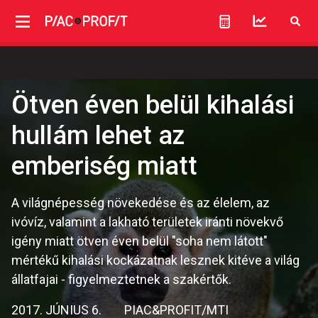
Ötven éven belül kihalási
hullám lehet az
emberiség miatt
A világnépesség növekedése és az élelem, az
ivóvíz, valamint a lakható területek iránti növekvő
igény miatt ötven éven belül "soha nem látott"
mértékű kihalási kockázatnak lesznek kitéve a világ
állatfajai - figyelmeztetnek a szakértők.
2017. JÚNIUS 6.
PIAC&PROFIT/MTI