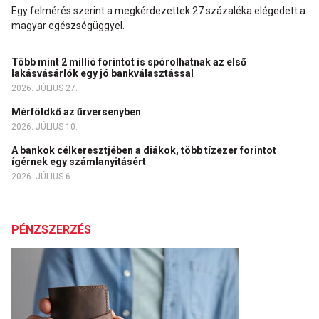
Egy felmérés szerint a megkérdezettek 27 százaléka elégedett a
magyar egészségüggyel.
Több mint 2 millió forintot is spórolhatnak az első
lakásvásárlók egy jó bankválasztással
2026. JÚLIUS 27.
Mérföldkő az űrversenyben
2026. JÚLIUS 10.
A bankok célkeresztjében a diákok, több tízezer forintot
ígérnek egy számlanyitásért
2026. JÚLIUS 6.
PÉNZSZERZÉS