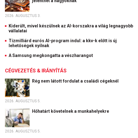
jelenthet a nagyoknak
2026. AUGUSZTUS 3.
Kiderült, mivel készülnek az AI-korszakra a világ legnagyobb
vállalatai
Tízmilliárd eurós AI-program indul: a kkv-k előtt is új
lehetőségek nyílnak
A Samsung megkongatta a vészharangot
CÉGVEZETÉS & IRÁNYÍTÁS
Rég nem látott fordulat a családi cégeknél
2026. AUGUSZTUS 5.
Hőhatárt követelnek a munkahelyekre
2026. AUGUSZTUS 5.