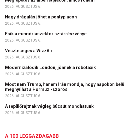
2026. AUGUSZTUS 6.
Nagy drágulás jöhet a pontypiacon
2026. AUGUSZTUS 6.
Esik a memóriaszektor sztárrészvénye
2026. AUGUSZTUS 6.
Veszteséges a WizzAir
2026. AUGUSZTUS 6.
Modernizálódik London, jönnek a robotaxik
2026. AUGUSZTUS 6.
Most nem Trump, hanem Irán mondja, hogy napokon belül
megnyílhat a Hormuzi-szoros
2026. AUGUSZTUS 6.
A repülőrajtnak végleg búcsút mondhatunk
2026. AUGUSZTUS 6.
A 100 LEGGAZDAGABB