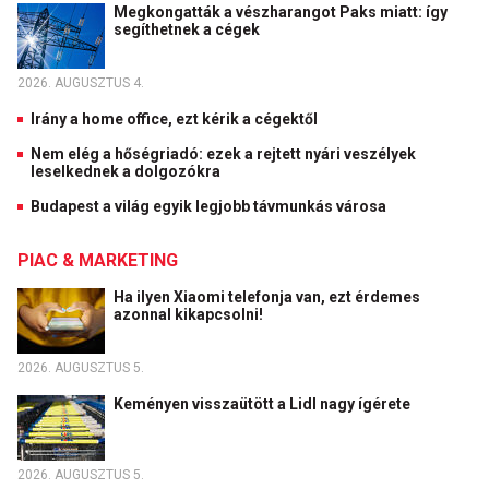
Megkongatták a vészharangot Paks miatt: így
segíthetnek a cégek
2026. AUGUSZTUS 4.
Irány a home office, ezt kérik a cégektől
Nem elég a hőségriadó: ezek a rejtett nyári veszélyek
leselkednek a dolgozókra
Budapest a világ egyik legjobb távmunkás városa
PIAC & MARKETING
Ha ilyen Xiaomi telefonja van, ezt érdemes
azonnal kikapcsolni!
2026. AUGUSZTUS 5.
Keményen visszaütött a Lidl nagy ígérete
2026. AUGUSZTUS 5.