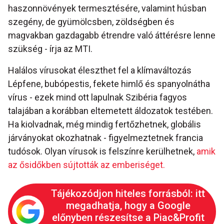
haszonnövények termesztésére, valamint húsban
szegény, de gyümölcsben, zöldségben és
magvakban gazdagabb étrendre való áttérésre lenne
szükség - írja az MTI.
Halálos vírusokat éleszthet fel a klímaváltozás
Lépfene, bubópestis, fekete himlő és spanyolnátha
vírus - ezek mind ott lapulnak Szibéria fagyos
talajában a korábban eltemetett áldozatok testében.
Ha kiolvadnak, még mindig fertőzhetnek, globális
járványokat okozhatnak - figyelmeztetnek francia
tudósok. Olyan vírusok is felszínre kerülhetnek,
amik
az ősidőkben sújtották az emberiséget.
Tájékozódjon hiteles forrásból: itt
megadhatja, hogy a Google
előnyben részesítse a Piac&Profit