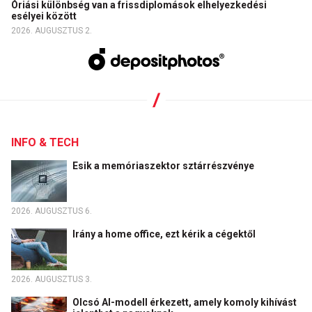
Óriási különbség van a frissdiplomások elhelyezkedési
esélyei között
2026. AUGUSZTUS 2.
INFO & TECH
Esik a memóriaszektor sztárrészvénye
2026. AUGUSZTUS 6.
Irány a home office, ezt kérik a cégektől
2026. AUGUSZTUS 3.
Olcsó AI-modell érkezett, amely komoly kihívást