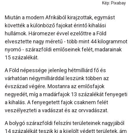
Kép: Pixabay
Miután a modern Afrikából kirajzottak, egymást
követték a különböző fajokat érintő kihalási
hullámok. Háromezer évvel ezelőttre a Föld
elvesztette nagy méretű - több mint 44 kilogrammot
nyomó - szárazföldi emlőseinek felét, madarainak
15 százalékát.
A Föld népessége jelenleg hétmilliárd fő és
várhatóan négymilliárddal leszünk többen az
évszázad végére. Mostanra az emlősfajok
negyedét, míg a madárfajok 13 százalékát fenyegeti
a kihalás. A fenyegetett fajok csaknem felét
veszélyezteti a vadászat és az orvvadászat.
A bolygó szárazföldi felszíni területeinek nagyjából
14 százalékát teszik ki a kijelölt védett területek, ám