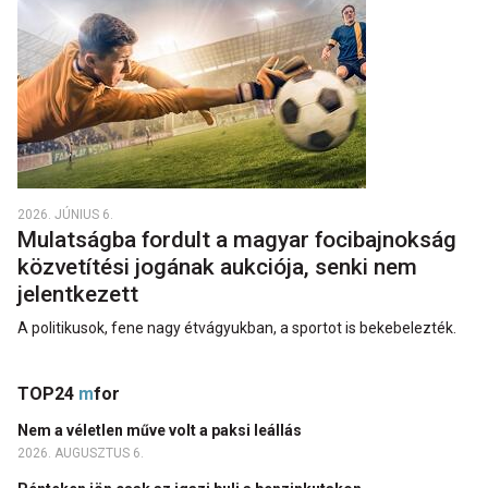
2026. JÚNIUS 6.
Mulatságba fordult a magyar focibajnokság
közvetítési jogának aukciója, senki nem
jelentkezett
A politikusok, fene nagy étvágyukban, a sportot is bekebelezték.
TOP24
m
for
Nem a véletlen műve volt a paksi leállás
2026. AUGUSZTUS 6.