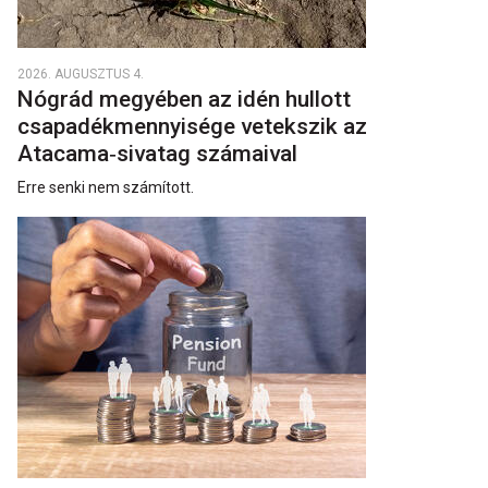
2026. AUGUSZTUS 4.
Nógrád megyében az idén hullott
csapadékmennyisége vetekszik az
Atacama‑sivatag számaival
Erre senki nem számított.