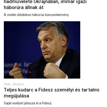
hadművelete Ukrajnában, immár igazi
háborúra állnak át
A civilek öldöklése háborús bűncselekmény.
2026. JÚLIUS 3.
Teljes kudarc a Fidesz személyi és tartalmi
megújulása
Saját esélyét játssza el a Fidesz.