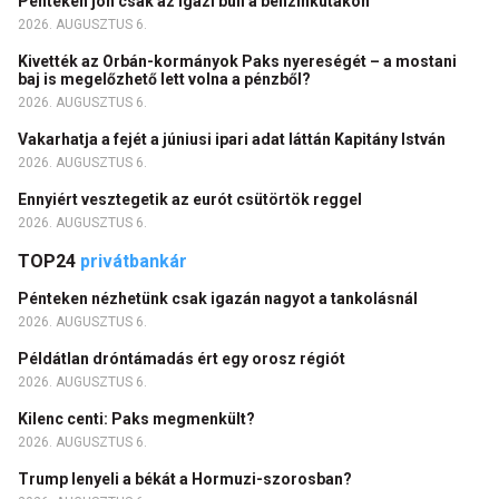
Pénteken jön csak az igazi buli a benzinkutakon
2026. AUGUSZTUS 6.
Kivették az Orbán-kormányok Paks nyereségét – a mostani
baj is megelőzhető lett volna a pénzből?
2026. AUGUSZTUS 6.
Vakarhatja a fejét a júniusi ipari adat láttán Kapitány István
2026. AUGUSZTUS 6.
Ennyiért vesztegetik az eurót csütörtök reggel
2026. AUGUSZTUS 6.
TOP24
privátbankár
Pénteken nézhetünk csak igazán nagyot a tankolásnál
2026. AUGUSZTUS 6.
Példátlan dróntámadás ért egy orosz régiót
2026. AUGUSZTUS 6.
Kilenc centi: Paks megmenkült?
2026. AUGUSZTUS 6.
Trump lenyeli a békát a Hormuzi-szorosban?