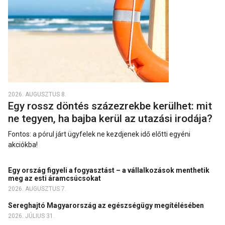
2026. AUGUSZTUS 8.
Egy rossz döntés százezrekbe kerülhet: mit
ne tegyen, ha bajba kerül az utazási irodája?
Fontos: a pórul járt ügyfelek ne kezdjenek idő előtti egyéni
akciókba!
Egy ország figyeli a fogyasztást – a vállalkozások menthetik
meg az esti áramcsúcsokat
2026. AUGUSZTUS 7.
Sereghajtó Magyarország az egészségügy megítélésében
2026. JÚLIUS 31.