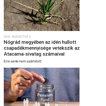
2026. AUGUSZTUS 4.
Nógrád megyében az idén hullott
csapadékmennyisége vetekszik az
Atacama‑sivatag számaival
Erre senki nem számított.