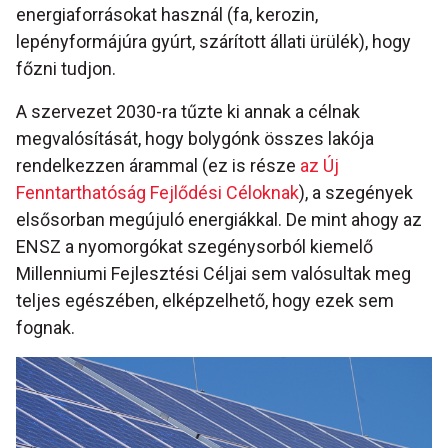
energiaforrásokat használ (fa, kerozin,
lepényformájúra gyúrt, szárított állati ürülék), hogy
főzni tudjon.
A szervezet 2030-ra tűzte ki annak a célnak
megvalósítását, hogy bolygónk összes lakója
rendelkezzen árammal (ez is része
az Új
Fenntarthatóság Fejlődési Céloknak
), a szegények
elsősorban megújuló energiákkal. De mint ahogy az
ENSZ a nyomorgókat szegénysorból kiemelő
Millenniumi Fejlesztési Céljai sem valósultak meg
teljes egészében, elképzelhető, hogy ezek sem
fognak.