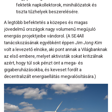
fektetik napkollektorok, minihálózatok és
tiszta tűzhelyek beszerelésére.
A legtöbb befektetés a közepes és magas
jövedelmű országok nagy volumenű megújuló
energiás projektjeibe vándorol. (A SE4All
tanácskozásának egyébként éppen
Jim Jong Kim
volt a levezető elnöke, aki pont annak a Világbanknak
az első embere, melyet aktivisták sokat kritizálnak
azért, hogy túl sok pénzt önt a mega- és
gigaberuházásokba, és keveset fordít a
decentralizált energiaellátás megvalósítására.)