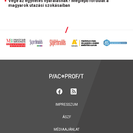
Vége az egyhetes nyaralásnak? Meglepő fordulat a
magyarok utazási szokásaiban
IMPRESSZUM
ÁSZF
MÉDIAAJÁNLAT