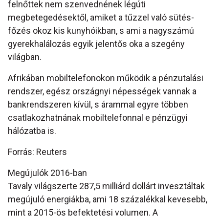
felnőttek nem szenvednének légúti
megbetegedésektől, amiket a tűzzel való sütés-
főzés okoz kis kunyhóikban, s ami a nagyszámú
gyerekhalálozás egyik jelentős oka a szegény
világban.
Afrikában mobiltelefonokon működik a pénzutalási
rendszer, egész országnyi népességek vannak a
bankrendszeren kívül, s árammal egyre többen
csatlakozhatnának mobiltelefonnal e pénzügyi
hálózatba is.
Forrás: Reuters
Megújulók 2016-ban
Tavaly világszerte 287,5 milliárd dollárt invesztáltak
megújuló energiákba, ami 18 százalékkal kevesebb,
mint a 2015-ös befektetési volumen. A