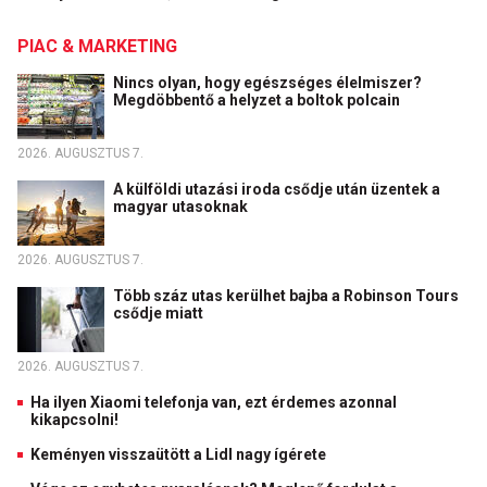
PIAC & MARKETING
Nincs olyan, hogy egészséges élelmiszer?
Megdöbbentő a helyzet a boltok polcain
2026. AUGUSZTUS 7.
A külföldi utazási iroda csődje után üzentek a
magyar utasoknak
2026. AUGUSZTUS 7.
Több száz utas kerülhet bajba a Robinson Tours
csődje miatt
2026. AUGUSZTUS 7.
Ha ilyen Xiaomi telefonja van, ezt érdemes azonnal
kikapcsolni!
Keményen visszaütött a Lidl nagy ígérete