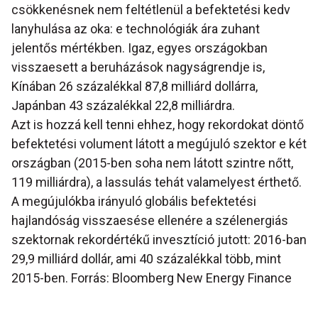
csökkenésnek nem feltétlenül a befektetési kedv
lanyhulása az oka: e technológiák ára zuhant
jelentős mértékben. Igaz, egyes országokban
visszaesett a beruházások nagyságrendje is,
Kínában 26 százalékkal 87,8 milliárd dollárra,
Japánban 43 százalékkal 22,8 milliárdra.
Azt is hozzá kell tenni ehhez, hogy rekordokat döntő
befektetési volument látott a megújuló szektor e két
országban (2015-ben soha nem látott szintre nőtt,
119 milliárdra), a lassulás tehát valamelyest érthető.
A megújulókba irányuló globális befektetési
hajlandóság visszaesése ellenére a szélenergiás
szektornak rekordértékű invesztíció jutott: 2016-ban
29,9 milliárd dollár, ami 40 százalékkal több, mint
2015-ben. Forrás: Bloomberg New Energy Finance