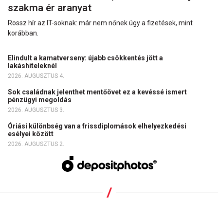
szakma ér aranyat
Rossz hír az IT-soknak: már nem nőnek úgy a fizetések, mint
korábban.
Elindult a kamatverseny: újabb csökkentés jött a
lakáshiteleknél
2026. AUGUSZTUS 4.
Sok családnak jelenthet mentőövet ez a kevéssé ismert
pénzügyi megoldás
2026. AUGUSZTUS 3.
Óriási különbség van a frissdiplomások elhelyezkedési
esélyei között
2026. AUGUSZTUS 2.