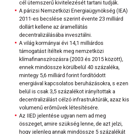
cél ütemszerű kivitelezését tartani tudják.
A párizsi Nemzetközi Energiaügynökség (IEA)
2011-es becslése szerint évente 23 milliárd
dollárt kellene az áramellátás
decentralizálásába invesztálni.
A világ kormányai évi 14,1 milliárdos
támogatást ítéltek meg nemzetközi
klímafinanszírozásra (2003 és 2015 között),
ennek mindössze körülbelül 40 százaléka,
mintegy 5,6 milliárd forint fordítódott
energiával kapcsolatos beruházásokra, s ezen
belül is csak 3,5 százalékot irányítottak a
decentralizálást célzó infrastruktúrák, azaz kis
volumenű erőművek létesítésére.
Az IIED jelentése ugyan nem ad meg
összeget, amire szükség lenne, de azt jelzi,
hogy jelenleg annak mindössze 5 százalékát