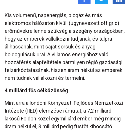
Kis volumenű, napenergiás, biogáz és más
elektromos hálózaton kívüli (úgynevezett off grid)
erőművekre lenne szükség a szegény országokban,
hogy az emberek vállalkozni tudjanak, és talpra
állhassanak, mint saját sorsuk és anyagi
boldogulásuk urai. A villamos energiához való
hozzáférés alapfeltétele bármilyen régió gazdasági
felzárkóztatásának, hiszen áram nélkül az emberek
nem tudnak vállalkozni és termelni.
4 milliárd fős célközönség
Mint arra a londoni Környezeti Fejlődés Nemzetközi
Intézete (IIED) elemzése rámutat, a 7,2 milliárd
lakosú Földön közel egymilliárd ember még mindig
áram nélkül él, 3 milliárd pedig füstöt kibocsátó