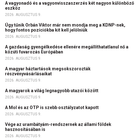
A vagyonadó és a vagyonvisszaszerzés két nagyon különböző
eszköz
2026. AUGUSZTUS 9.
Úgy tűnik Orbán Viktor már nem mondja meg a KDNP-nek,
hogy fontos pozíciókba kit kell jelölniük
2026. AUGUSZTUS 9.
A gazdaság gyengélkedése ellenére megállíthatatlanul nő a
közúti fuvarozás Európában
2026. AUGUSZTUS 9.
A magyar háztartások megsokszorozták
részvényvásárlásaikat
2026. AUGUSZTUS 9.
A magyarok a világ legnagyobb utazói között
2026. AUGUSZTUS 9.
A Mol és az OTP is szebb osztályzatot kapott
2026. AUGUSZTUS 9.
Vége az urambátyám-rendszernek az állami földek
hasznosításában is
2026. AUGUSZTUS 9.