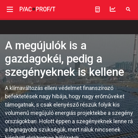
A megújulók is a
gazdagokéi, pedig a
szegényeknek is kellene
A klímaváltozás elleni védelmet finanszírozó
befektetések nagy hibája, hogy nagy erőműveket
támogatnak, s csak elenyésző részük folyik kis
volumenű megújuló energiás projektekbe a szegény
országokban. Holott éppen a szegényeknek lenne rá
a legnagyobb szükségük, mert náluk nincsenek
kiépített elektromos hálózatok.