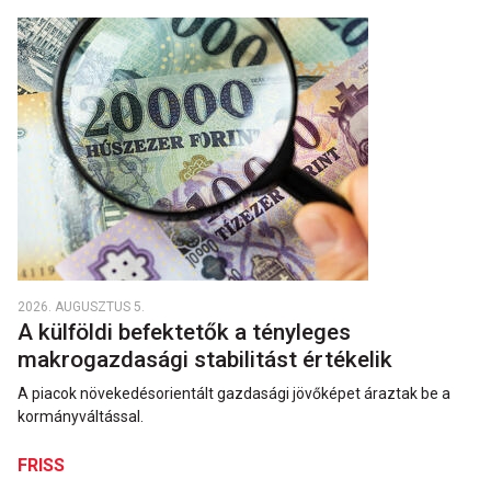
2026. AUGUSZTUS 5.
A külföldi befektetők a tényleges
makrogazdasági stabilitást értékelik
A piacok növekedésorientált gazdasági jövőképet áraztak be a
kormányváltással.
FRISS