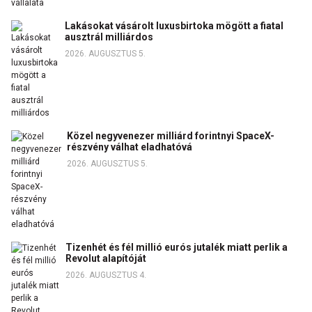
Lakásokat vásárolt luxusbirtoka mögött a fiatal
ausztrál milliárdos
2026. AUGUSZTUS 5.
Közel negyvenezer milliárd forintnyi SpaceX-
részvény válhat eladhatóvá
2026. AUGUSZTUS 5.
Tizenhét és fél millió eurós jutalék miatt perlik a
Revolut alapítóját
2026. AUGUSZTUS 4.