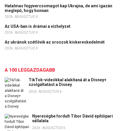
Hatalmas fegyvercsomagot kap Ukrajna, de ami igazán
meglepő, hogy honnan
2026. AUGUSZTUS 9.
Az USA-ban is drámai a vízhelyzet
2026. AUGUSZTUS 9.
Az ukránok szétlövik az oroszok kiskereskedelmét
2026. AUGUSZTUS 9.
A 100 LEGGAZDAGABB
TikTok-videókkal alakítaná át a Disney+
szolgáltatást a Disney
2026. AUGUSZTUS 6.
Nyereségbe fordult Tibor Dávid építőipari
vállalata
2026. AUGUSZTUS 6.