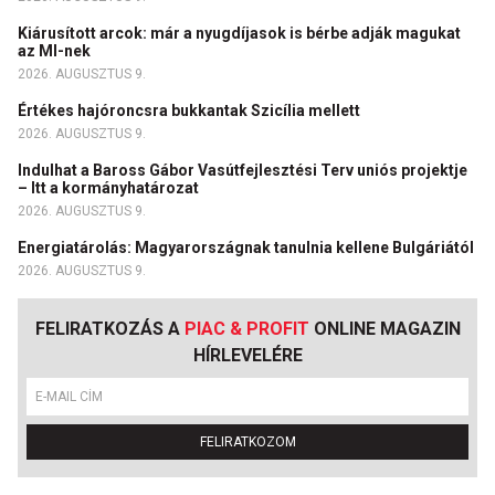
Kiárusított arcok: már a nyugdíjasok is bérbe adják magukat
az MI-nek
2026. AUGUSZTUS 9.
Értékes hajóroncsra bukkantak Szicília mellett
2026. AUGUSZTUS 9.
Indulhat a Baross Gábor Vasútfejlesztési Terv uniós projektje
– Itt a kormányhatározat
2026. AUGUSZTUS 9.
Energiatárolás: Magyarországnak tanulnia kellene Bulgáriától
2026. AUGUSZTUS 9.
FELIRATKOZÁS A
PIAC & PROFIT
ONLINE MAGAZIN
HÍRLEVELÉRE
FELIRATKOZOM