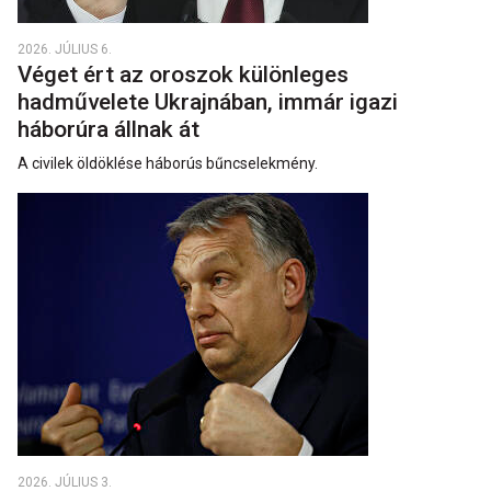
2026. JÚLIUS 6.
Véget ért az oroszok különleges
hadművelete Ukrajnában, immár igazi
háborúra állnak át
A civilek öldöklése háborús bűncselekmény.
2026. JÚLIUS 3.