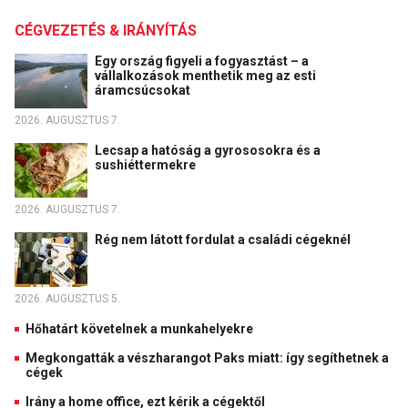
CÉGVEZETÉS & IRÁNYÍTÁS
Egy ország figyeli a fogyasztást – a
vállalkozások menthetik meg az esti
áramcsúcsokat
2026. AUGUSZTUS 7.
Lecsap a hatóság a gyrososokra és a
sushiéttermekre
2026. AUGUSZTUS 7.
Rég nem látott fordulat a családi cégeknél
2026. AUGUSZTUS 5.
Hőhatárt követelnek a munkahelyekre
Megkongatták a vészharangot Paks miatt: így segíthetnek a
cégek
Irány a home office, ezt kérik a cégektől