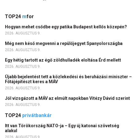
TOP24
m
for
Hogyan mehet csődbe egy patika Budapest kellős közepén?
2026. AUGUSZTUS 9.
Még nem késő megvenni a repülőjegyet Spanyolországba
2026. AUGUSZTUS 9.
Egy hétig tartott az égő zöldhulladék eloltása Érd mellett
2026. AUGUSZTUS 9.
Újabb bejelentést tett a közlekedési és beruházási miniszter –
Főtájépítészt keres a MÁV
2026. AUGUSZTUS 9.
Jól vizsgázott a MÁV az elmúlt napokban Vitézy Dávid szerint
2026. AUGUSZTUS 9.
TOP24
privátbankár
Itt van Törökország NATO-ja – Egy új katonai szövetség
alakul
2026. AUGUSZTUS 9.