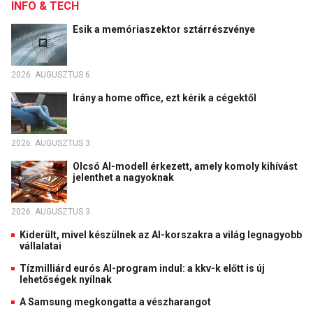
INFO & TECH
Esik a memóriaszektor sztárrészvénye
2026. AUGUSZTUS 6.
Irány a home office, ezt kérik a cégektől
2026. AUGUSZTUS 3.
Olcsó AI-modell érkezett, amely komoly kihívást
jelenthet a nagyoknak
2026. AUGUSZTUS 3.
Kiderült, mivel készülnek az AI-korszakra a világ legnagyobb
vállalatai
Tízmilliárd eurós AI-program indul: a kkv-k előtt is új
lehetőségek nyílnak
A Samsung megkongatta a vészharangot